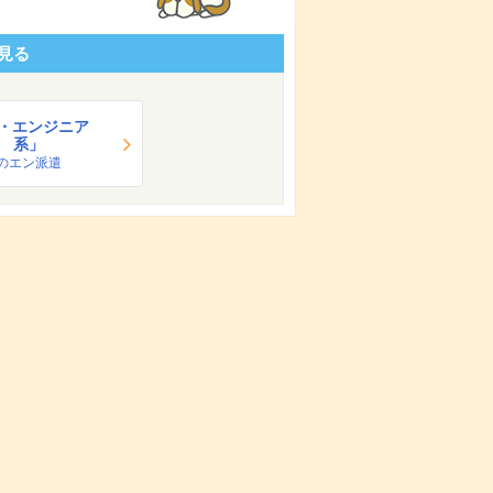
見る
T・エンジニア
系」
のエン派遣