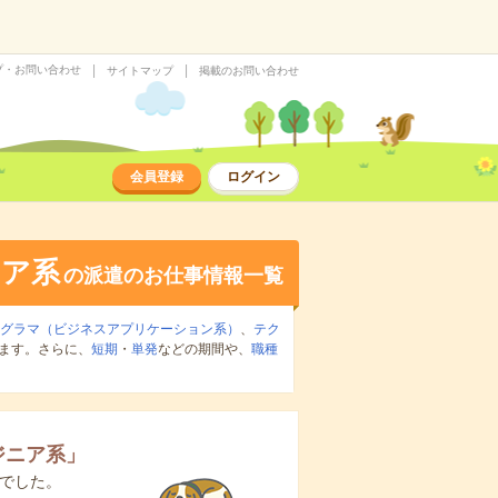
プ・お問い合わせ
サイトマップ
掲載のお問い合わせ
会員登録
ログイン
ニア系
の派遣のお仕事情報一覧
ログラマ（ビジネスアプリケーション系）
、
テク
ます。さらに、
短期
・
単発
などの期間や、
職種
ジニア系
」
でした。