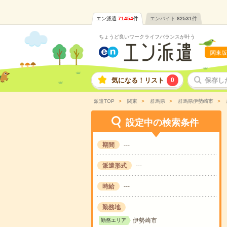
エン派遣
71454
件
エンバイト
82531
件
ちょうど良いワークライフバランスが叶う
関東版
気になる！リスト
0
保存し
派遣TOP
関東
群馬県
群馬県伊勢崎市
設定中の検索条件
期間
---
派遣形式
---
時給
---
勤務地
伊勢崎市
勤務エリア