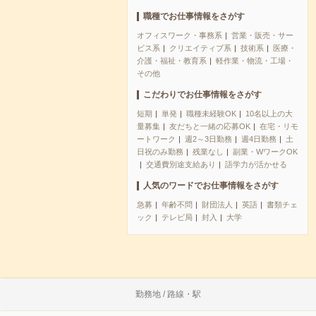
職種でお仕事情報をさがす
オフィスワーク・事務系
営業・販売・サー
ビス系
クリエイティブ系
技術系
医療・
介護・福祉・教育系
軽作業・物流・工場・
その他
こだわりでお仕事情報をさがす
短期
単発
職種未経験OK
10名以上の大
量募集
友だちと一緒の応募OK
在宅・リモ
ートワーク
週2～3日勤務
週4日勤務
土
日祝のみ勤務
残業なし
副業・WワークOK
交通費別途支給あり
語学力が活かせる
人気のワードでお仕事情報をさがす
急募
年齢不問
財団法人
英語
書類チェ
ック
テレビ局
封入
大学
勤務地 / 路線・駅