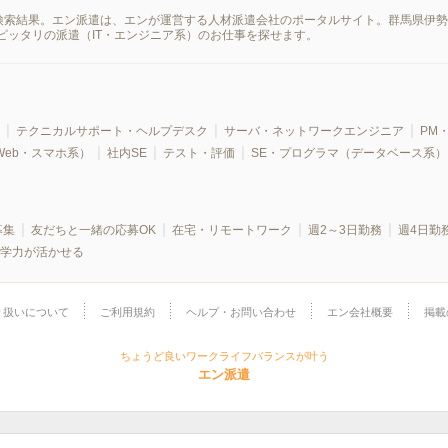
報の検索結果。エン派遣は、エンが運営する人材派遣会社のポータルサイト。群馬県伊
ピッタリの派遣（IT・エンジニア系）のお仕事を探せます。
テクニカルサポート・ヘルプデスク
サーバ・ネットワークエンジニア
PM・
Web・スマホ系）
社内SE
テスト・評価
SE・プログラマ（データベース系）
募集
友だちと一緒の応募OK
在宅・リモートワーク
週2～3日勤務
週4日勤
学力が活かせる
り扱いについて
ご利用規約
ヘルプ・お問い合わせ
エン会社概要
掲載
ちょうど良いワークライフバランスが叶う
エン派遣