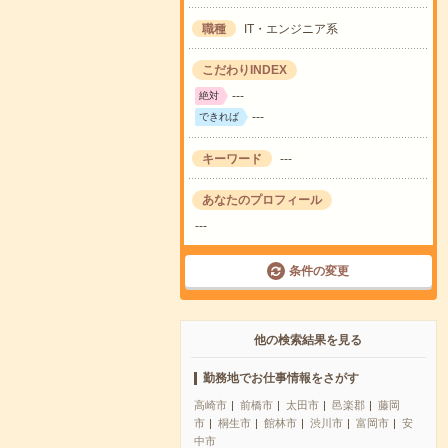
職種
IT・エンジニア系
こだわりINDEX
---
絶対
---
できれば
キーワード
---
あなたのプロフィール
---
条件の変更
他の検索結果を見る
勤務地でお仕事情報をさがす
高崎市
前橋市
太田市
邑楽郡
藤岡
市
桐生市
館林市
渋川市
富岡市
安
中市