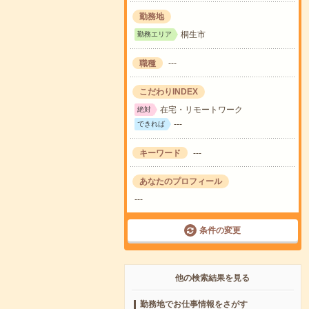
勤務地
桐生市
勤務エリア
職種
---
こだわりINDEX
在宅・リモートワーク
絶対
---
できれば
キーワード
---
あなたのプロフィール
---
条件の変更
他の検索結果を見る
勤務地でお仕事情報をさがす