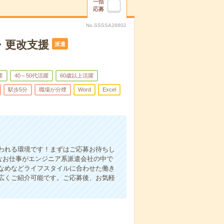
一括
応募
No.SSSSA26602
・更改支援
派遣
要
40～50代活躍
60歳以上活躍
駅歩5分
職場が分煙
Word
Excel
われる環境です！まずはご応募お待ちし
能なお仕事がエンジニア系派遣会社の中で
なめなどライフスタイルに合わせた働き
広くご紹介可能です。ご応募後、お気軽