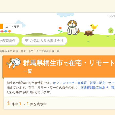
ヘル
エリア変更
た希望条件
お気に入りの派遣会社
馬県桐生市 在宅・リモートワークの派遣の仕事一覧
群馬県桐生市
在宅・リモー
で
一覧
桐生市の派遣のお仕事情報です。
オフィスワーク・事務系
、
営業・販売・サー
揃えています。在宅・リモートワークの条件の他に、
交通費別途支給あり
、
職
だわり条件も取り揃えています。
1
1
1
件中
～
件を表示中