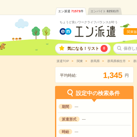
エン派遣
71573
件
エンバイト
82531
件
ちょうど良いワークライフバランスが叶う
関東版
気になる！リスト
0
保存し
派遣TOP
関東
群馬県
群馬県桐生市
群
,
1
3
4
5
平均時給:
円
設定中の検索条件
期間
---
派遣形式
---
時給
---