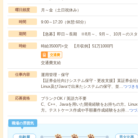
曜日頻度
月～金（土日祝休み）
時間
9:00～17:20（休憩:60分）
期間
【急募】即日～長期 ※8月～、9月～、10月～のス
時給
時給3500円+交 【月収例】51万1000円
交通費
交通費支給
仕事内容
運用管理・保守
【証券会社向けシステム保守・更改支援】某証券会社向
Linux及びJavaで出来たシステムの保守、並…
つづき
応募資格
ブランクOK / 英語力不要
C、C++、Javaを用いた開発経験をお持ちの方。Li
方。テストケース作成や手順書作成経験をお持…
つづ
職場の雰囲気
年齢層
男女比率