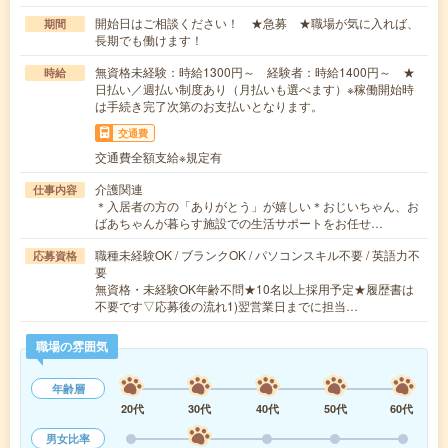
開始日はご相談ください！ ★急募 ★職場が気に入れば、
期間
長期でも働けます！
無資格未経験：時給1300円～ 経験者：時給1400円～ ★
時給
日払い／週払い制度あり（月払いも選べます）※稼働開始時
は手続き完了次第のお支払いとなります。
交通費
交通費全額支給※規定有
介護関連
仕事内容
＊入居者の方の「ありがとう」が嬉しい＊おじいちゃん、お
ばあちゃんが暮らす施設での生活サポートをお任せ…
職種未経験OK / ブランクOK / パソコンスキル不要 / 英語力不
応募資格
要
無資格・未経験OK年齢不問★10名以上採用予定★履歴書は
不要です▽応募後の流れ1)翌営業日までに担当…
職場の雰囲気
年齢層
20代
30代
40代
50代
60代
男女比率