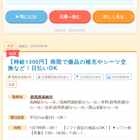
気になる!
応募へ進む
詳しく見る
派遣会社
株式会社iDA
未読
掲載日
2026/08/06
NEW
【時給1300円】病院で備品の補充やシーツ交
換など！日払いOK
職種未経験OK
交通費別途支給あり
土日祝日が休み
WEB登録OK
派遣
群馬県高崎市
勤務地
高崎駅から---分／高崎問屋町駅から---分／井野(群馬県)駅か
ら---分／吉井(群馬県)駅から---分／西山名駅から---分
平日のみ週3日～OK！
曜日頻度
1日7時間～OK！ 【シフト固定の相談もOK！】▼シフト例
時間
【早番】7:00～16:00／7:30～1…