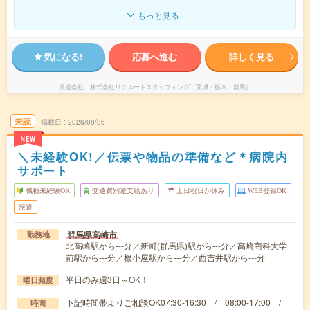
もっと見る
気になる!
応募へ進む
詳しく見る
派遣会社
株式会社リクルートスタッフィング（茨城・栃木・群馬）
未読
掲載日
2026/08/06
NEW
＼未経験OK!／伝票や物品の準備など＊病院内
サポート
職種未経験OK
交通費別途支給あり
土日祝日が休み
WEB登録OK
派遣
群馬県高崎市
勤務地
北高崎駅から---分／新町(群馬県)駅から---分／高崎商科大学
前駅から---分／根小屋駅から---分／西吉井駅から---分
平日のみ週3日～OK！
曜日頻度
下記時間帯よりご相談OK07:30-16:30 / 08:00-17:00 /
時間