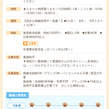
ください
★スタート時間選べます／1日5時間～OK～シフト例～10:00
時間
～15:0011:00～16:0012…
【現在も積極採用中！急募！】■2カ月～ 8月～、9月スター
期間
トもOK！
無資格未経験：時給1200円～ ■週払いOK ■扶養内OK ■
時給
日収9600円以上
交通費
交通費全額支給（ガソリン代もOK！）
看護助手
仕事内容
▼病院の一般病棟にて看護師さんのサポート！＜具体的に
は…＞〇カルテをファイリングする〇チェックシート…
職種未経験OK / ブランクOK / パソコンスキル不要 / 英語力不
応募資格
要
無資格・未経験OK年齢・学歴不問 ブランクOK★10名以上
採用予定履歴書は不要です。少しでも興味があ…
職場の雰囲気
年齢層