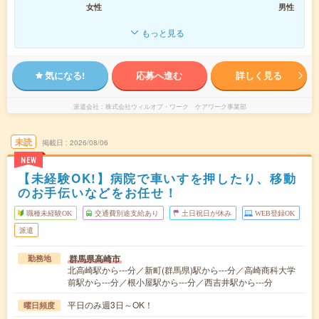
女性
男性
もっと見る
気になる!
応募へ進む
詳しく見る
派遣会社
株式会社ウィルオブ・ワーク ケアワーク事業部
未読
掲載日
2026/08/06
NEW
【未経験OK!】病院で車いすを押したり、移動
のお手伝いなどをお任せ！
職種未経験OK
交通費別途支給あり
土日祝日が休み
WEB登録OK
派遣
群馬県高崎市
勤務地
北高崎駅から---分／新町(群馬県)駅から---分／高崎商科大学
前駅から---分／根小屋駅から---分／西吉井駅から---分
平日のみ週3日～OK！
曜日頻度