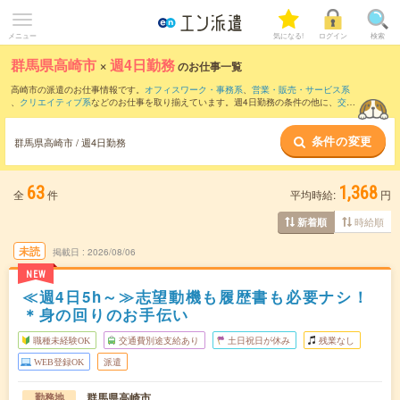
メニュー
気になる!
ログイン
検索
群馬県高崎市
×
週4日勤務
のお仕事一覧
高崎市の派遣のお仕事情報です。
オフィスワーク・事務系
、
営業・販売・サービス系
、
クリエイティブ系
などのお仕事を取り揃えています。週4日勤務の条件の他に、
交通
費別途支給あり
、
職種未経験OK
、
友だちと一緒の応募OK
などのこだわり条件も取り
揃えています。
条件の変更
群馬県高崎市 / 週4日勤務
63
1,368
全
件
平均時給:
円
時給順
新着順
未読
掲載日
2026/08/06
NEW
≪週4日5h～≫志望動機も履歴書も必要ナシ！
＊身の回りのお手伝い
職種未経験OK
交通費別途支給あり
土日祝日が休み
残業なし
WEB登録OK
派遣
群馬県高崎市
勤務地