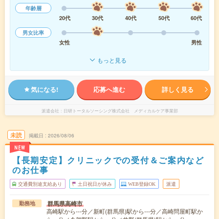
年齢層
20代
30代
40代
50代
60代
男女比率
女性
男性
もっと見る
気になる!
応募へ進む
詳しく見る
派遣会社
日研トータルソーシング株式会社 メディカルケア事業部
未読
掲載日
2026/08/06
NEW
【長期安定】クリニックでの受付＆ご案内など
のお仕事
交通費別途支給あり
土日祝日が休み
WEB登録OK
派遣
群馬県高崎市
勤務地
高崎駅から---分／新町(群馬県)駅から---分／高崎問屋町駅か