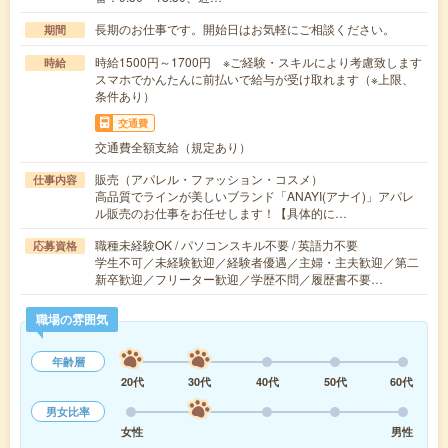
長期のお仕事です。開始日はお気軽にご相談ください。
期間
時給1500円～1700円 ※ご経験・スキルにより考慮致します
時給
スマホでかんたんに前払いで給与が受け取れます（※上限、
条件あり）
交通費
交通費全額支給（規定あり）
販売（アパレル・ファッション・コスメ）
仕事内容
高品質でラインが美しいブランド「ANAYI(アナイ)」アパレ
ル販売のお仕事をお任せします！【具体的に…
職種未経験OK / パソコンスキル不要 / 英語力不要
応募資格
学生不可／未経験歓迎／経験者優遇／主婦・主夫歓迎／第二
新卒歓迎／フリーター歓迎／学歴不問／履歴書不要…
職場の雰囲気
年齢層
20代
30代
40代
50代
60代
男女比率
女性
男性