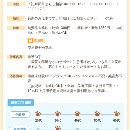
下記時間帯よりご相談OK07:30-16:30 / 08:00-17:00 /
時間
08:30-17:3…
長期のお仕事です。開始日はご相談ください！ ※急募
期間
無資格未経験：時給1300円～ 経験者：時給1350円～ ※前
時給
払い・日払い・週払いOK
交通費
交通費全額支給
看護助手
仕事内容
【病院で移動などのサポート】患者様が少しでも早く退院出
来るように、暮らしのちょっとしたサポートをお願…
職種未経験OK / ブランクOK / パソコンスキル不要 / 英語力不
応募資格
要
【無資格・未経験OK】＊年齢・学歴不問！履歴書不要！＊
10名以上採用予定≪資格取得支援制度あり≫受講…
職場の雰囲気
年齢層
20代
30代
40代
50代
60代
男女比率