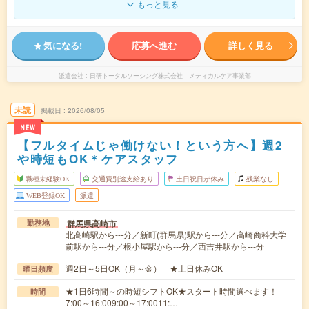
もっと見る
気になる!
応募へ進む
詳しく見る
派遣会社
日研トータルソーシング株式会社 メディカルケア事業部
未読
掲載日
2026/08/05
NEW
【フルタイムじゃ働けない！という方へ】週2
や時短もOK＊ケアスタッフ
職種未経験OK
交通費別途支給あり
土日祝日が休み
残業なし
WEB登録OK
派遣
群馬県高崎市
勤務地
北高崎駅から---分／新町(群馬県)駅から---分／高崎商科大学
前駅から---分／根小屋駅から---分／西吉井駅から---分
週2日～5日OK（月～金） ★土日休みOK
曜日頻度
★1日6時間～の時短シフトOK★スタート時間選べます！
時間
7:00～16:009:00～17:0011:…