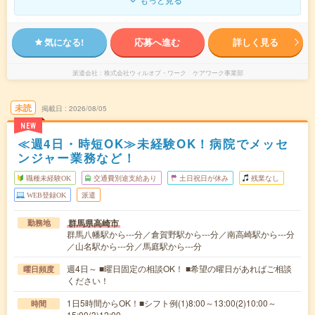
気になる!
応募へ進む
詳しく見る
派遣会社
株式会社ウィルオブ・ワーク ケアワーク事業部
未読
掲載日
2026/08/05
NEW
≪週4日・時短OK≫未経験OK！病院でメッセ
ンジャー業務など！
職種未経験OK
交通費別途支給あり
土日祝日が休み
残業なし
WEB登録OK
派遣
群馬県高崎市
勤務地
群馬八幡駅から---分／倉賀野駅から---分／南高崎駅から---分
／山名駅から---分／馬庭駅から---分
週4日～ ■曜日固定の相談OK！ ■希望の曜日があればご相談
曜日頻度
ください！
1日5時間からOK！■シフト例(1)8:00～13:00(2)10:00～
時間
15:00(3)12:00…