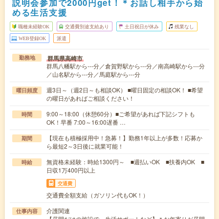
説明会参加で2000円get！＊お話し相手から始
める生活支援
職種未経験OK
交通費別途支給あり
土日祝日が休み
残業なし
WEB登録OK
派遣
群馬県高崎市
勤務地
群馬八幡駅から---分／倉賀野駅から---分／南高崎駅から---分
／山名駅から---分／馬庭駅から---分
週3日～（週2日～も相談OK） ■曜日固定の相談OK！ ■希望
曜日頻度
の曜日があればご相談ください！
9:00～18:00（休憩60分）■ご希望があれば下記シフトも
時間
OK！早番 7:00～16:00遅番 …
【現在も積極採用中！急募！】勤務1年以上が多数！応募か
期間
ら最短2～3日後に就業可能！
無資格未経験：時給1300円～ ■週払いOK ■扶養内OK ■
時給
日収1万400円以上
交通費
交通費全額支給（ガソリン代もOK！）
介護関連
仕事内容
【昼間だけの施設で、生活サポートなど】＊お年寄りが昼間