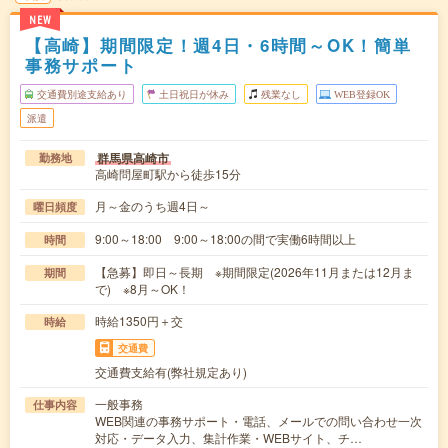
NEW
【高崎】期間限定！週4日・6時間～OK！簡単
事務サポート
交通費別途支給あり
土日祝日が休み
残業なし
WEB登録OK
派遣
群馬県高崎市
勤務地
高崎問屋町駅から徒歩15分
月～金のうち週4日～
曜日頻度
9:00～18:00 9:00～18:00の間で実働6時間以上
時間
【急募】即日～長期 ※期間限定(2026年11月または12月ま
期間
で) ※8月～OK！
時給1350円＋交
時給
交通費
交通費支給有(弊社規定あり)
一般事務
仕事内容
WEB関連の事務サポート・電話、メールでの問い合わせ一次
対応・データ入力、集計作業・WEBサイト、チ…