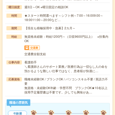
週3日～OK ※曜日固定の相談OK
曜日頻度
★スタート時間選べます～シフト例～7:00～16:009:00～
時間
18:0011:00～20:00など…
【現在も積極採用中・急募】2カ月～
期間
無資格未経験：時給1200円～（日収9600円以上） ※扶養内
時給
OK
交通費
交通費全額支給
看護助手
仕事内容
＼看護師さんのサポート業務／医療行為は一切なし人の命を
預かるような難しい仕事ではなく、患者様が快適に…
職種未経験OK / ブランクOK / パソコンスキル不要 / 英語力不
応募資格
要
無資格・未経験OK年齢・学歴不問 ブランクOK★10名以上
採用予定履歴書は不要です。少しでも興味があ…
職場の雰囲気
年齢層