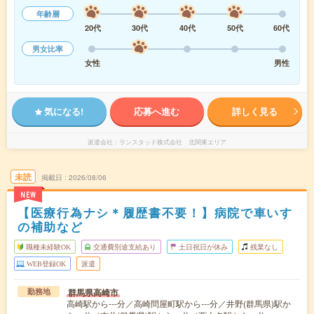
年齢層
20代
30代
40代
50代
60代
男女比率
女性
男性
気になる!
応募へ進む
詳しく見る
派遣会社
ランスタッド株式会社 北関東エリア
未読
掲載日
2026/08/06
NEW
【医療行為ナシ＊履歴書不要！】病院で車いす
の補助など
職種未経験OK
交通費別途支給あり
土日祝日が休み
残業なし
WEB登録OK
派遣
群馬県高崎市
勤務地
高崎駅から---分／高崎問屋町駅から---分／井野(群馬県)駅か