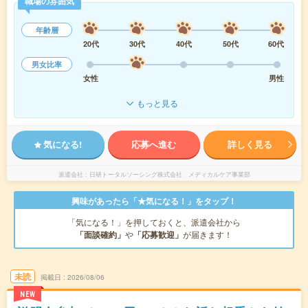
職場の雰囲気
年齢層
20代
30代
40代
50代
60代
男女比率
女性
男性
もっと見る
気になる!
応募へ進む
詳しく見る
派遣会社
日研トータルソーシング株式会社 メディカルケア事業部
興味があったら「★気になる！」をタップ！
「気になる！」を押しておくと、派遣会社から
「面談確約」
や
「応募歓迎」
が届きます！
未読
掲載日
2026/08/06
NEW