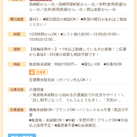
高崎駅から---分／高崎問屋町駅から---分／井野(群馬県)駅か
ら---分／吉井(群馬県)駅から---分／西山名駅から---分
週4日～ ■曜日固定の相談OK！ ■希望の曜日があればご相談
曜日頻度
ください！
1日5時間からOK！■シフト例(1)8:00～13:00(2)10:00～
時間
15:00(3)12:00…
【積極採用中！】＊1年以上勤務している方が多数！ご応募
期間
から最短2～3日後の就業も相談可能です！
無資格未経験：時給1300円～ ■週払いOK ■扶養内OK
時給
交通費
交通費全額支給（ガソリン代もOK！）
介護関連
仕事内容
／無資格未経験から始める介護施設での生活サポート！＼
「話し相手になって、うんうんとうなずく」「天気が…
職種未経験OK / ブランクOK / パソコンスキル不要 / 英語力不
応募資格
要
■無資格・未経験OK！■年齢・学歴不問！ブランクOK!■10名
以上採用予定！■履歴書不要■社会保険完…