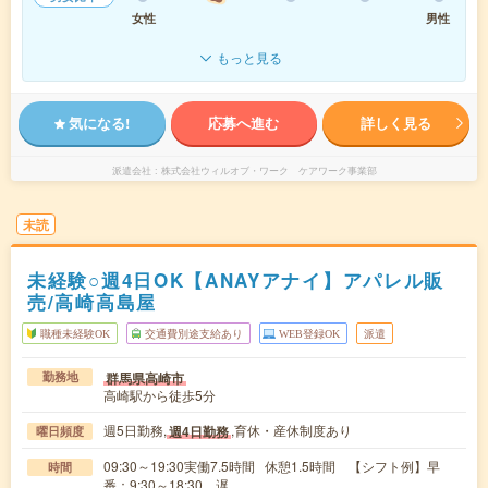
女性
男性
もっと見る
気になる!
応募へ進む
詳しく見る
派遣会社
株式会社ウィルオブ・ワーク ケアワーク事業部
未読
未経験○週4日OK【ANAYアナイ】アパレル販
売/高崎高島屋
職種未経験OK
交通費別途支給あり
WEB登録OK
派遣
群馬県高崎市
勤務地
高崎駅から徒歩5分
週5日勤務,
,育休・産休制度あり
週4日勤務
曜日頻度
09:30～19:30実働7.5時間 休憩1.5時間 【シフト例】早
時間
番：9:30～18:30、遅…