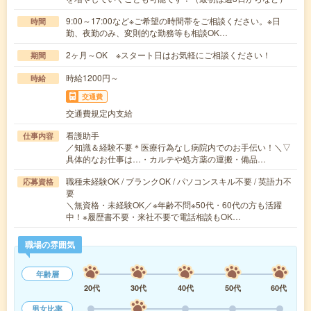
9:00～17:00など※ご希望の時間帯をご相談ください。※日
時間
勤、夜勤のみ、変則的な勤務等も相談OK…
2ヶ月～OK ※スタート日はお気軽にご相談ください！
期間
時給1200円～
時給
交通費
交通費規定内支給
看護助手
仕事内容
／知識＆経験不要＊医療行為なし病院内でのお手伝い！＼▽
具体的なお仕事は…・カルテや処方薬の運搬・備品…
職種未経験OK / ブランクOK / パソコンスキル不要 / 英語力不
応募資格
要
＼無資格・未経験OK／※年齢不問※50代・60代の方も活躍
中！※履歴書不要・来社不要で電話相談もOK…
職場の雰囲気
年齢層
20代
30代
40代
50代
60代
男女比率