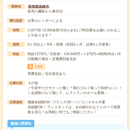
群馬県高崎市
勤務地
群馬八幡駅から車25分
企業カレンダーによる
曜日頻度
(1)07:30-12:30(休憩15分)※まれに7時出勤をお願いされるこ
時間
とがあります＊
3ヶ月以上／9月～長期（初回2ヶ月、以降2ヶ月更新）
期間
時給1375円／月収例：104,500円＝1,375円×4時間45分×16
時給
日勤務の場合＋交通費別途支給
交通費
実費支給／当社規定あり。
その他
仕事内容
／午前中だけサクっと働く＊朝のゴルフ場って気持ちいい ！
＼会員制ゴルフ場にて、レストランのホール業務…
職種未経験OK / ブランクOK / パソコンスキル不要
応募資格
未経験OK！ ランスタッドは、きめ細やかなフォローで就業
後も安心！お気軽に何でもご相談ください！
職場の雰囲気