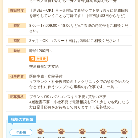
ら---分／倉賀野駅から---分／井野(群馬県)駅から---分
【週3日～OK】月～金曜日で希望シフト制 ※徐々に勤務回数
曜日頻度
を増やしていくことも可能です！（最初は週3日からなど）
8:00～17:009:00～18:00など※ご希望の時間帯をご相談くだ
時間
さい。
2ヶ月～OK ※スタート日はお気軽にご相談ください！
期間
時給1200円～
時給
交通費
交通費規定内支給
医療事務・病院受付
仕事内容
＜ブランク・社会復帰歓迎！＞クリニックでの診察予約の受
付とそれに伴うシンプルな事務のお仕事です。ー具…
ブランクOK / パソコンスキル不要 / 英語力不要
応募資格
※履歴書不要・来社不要で電話相談もOK！少しでも気になる
方は是非応募をお待ちしております！＼応募後の…
職場の雰囲気
年齢層