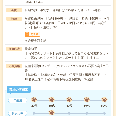
08:30-17:3…
長期のお仕事です。開始日はご相談ください！ ※急募
期間
無資格未経験：時給1300円～ 経験者：時給1350円～ ■月
時給
収例(週3日)：時給1300円×8H×12日＝12万4800円 ※前払
い・日払い・週払いOK
交通費
交通費全額支給
看護助手
仕事内容
【病院でのサポート】患者様が少しでも早く退院出来るよう
に、暮らしのちょっとしたサポートをお願いします…
職種未経験OK / ブランクOK / パソコンスキル不要 / 英語力不
応募資格
要
【無資格・未経験OK】＊年齢・学歴不問！履歴書不要！＊
10名以上採用予定≪資格取得支援制度あり≫受講…
職場の雰囲気
年齢層
20代
30代
40代
50代
60代
男女比率