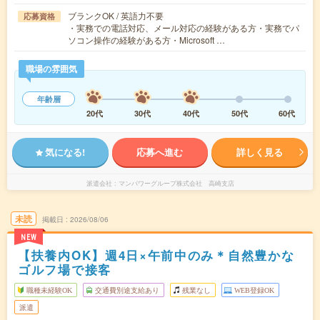
ブランクOK / 英語力不要
応募資格
・実務での電話対応、メール対応の経験がある方・実務でパ
ソコン操作の経験がある方・Microsoft …
職場の雰囲気
年齢層
20代
30代
40代
50代
60代
気になる!
応募へ進む
詳しく見る
派遣会社
マンパワーグループ株式会社 高崎支店
未読
掲載日
2026/08/06
NEW
【扶養内OK】週4日×午前中のみ＊自然豊かな
ゴルフ場で接客
職種未経験OK
交通費別途支給あり
残業なし
WEB登録OK
派遣