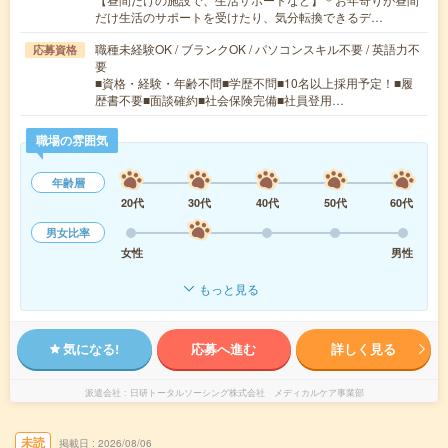
だけ生活のサポートを受けたり、気分転換できるデ…
職種未経験OK / ブランクOK / パソコンスキル不要 / 英語力不
応募資格
要
■資格・経験・年齢不問■学歴不問■10名以上採用予定！■履
歴書不要■面談確約■社会保険完備■社員登用…
職場の雰囲気
年齢層
20代
30代
40代
50代
60代
男女比率
女性
男性
もっと見る
気になる!
応募へ進む
詳しく見る
派遣会社
日研トータルソーシング株式会社 メディカルケア事業部
未読
掲載日
2026/08/06