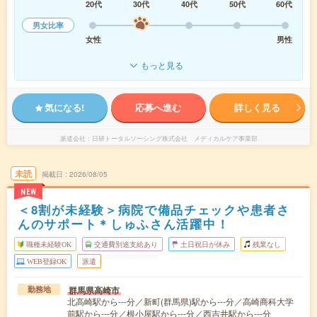
20代
30代
40代
50代
60代
男女比率
女性
男性
もっと見る
気になる!
応募へ進む
詳しく見る
派遣会社
日研トータルソーシング株式会社 メディカルケア事業部
未読
掲載日
2026/08/05
NEW
＜8割が未経験＞病院で備品チェックや患者さ
んのサポート＊しゅふさん活躍中！
職種未経験OK
交通費別途支給あり
土日祝日が休み
残業なし
WEB登録OK
派遣
群馬県高崎市
勤務地
北高崎駅から---分／新町(群馬県)駅から---分／高崎商科大学
前駅から---分／根小屋駅から---分／西吉井駅から---分