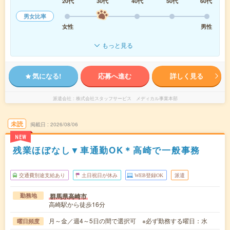
20代
30代
40代
50代
60代
男女比率
女性
男性
もっと見る
気になる!
応募へ進む
詳しく見る
派遣会社
株式会社スタッフサービス メディカル事業本部
未読
掲載日
2026/08/06
NEW
残業ほぼなし▼車通勤OK＊高崎で一般事務
交通費別途支給あり
土日祝日が休み
WEB登録OK
派遣
群馬県高崎市
勤務地
高崎駅から徒歩16分
月～金／週4～5日の間で選択可 ※必ず勤務する曜日：水
曜日頻度