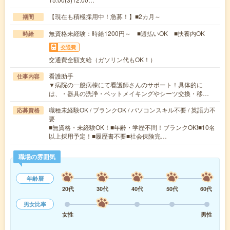
【現在も積極採用中！急募！】■2カ月～
期間
無資格未経験：時給1200円～ ■週払いOK ■扶養内OK
時給
交通費
交通費全額支給（ガソリン代もOK！）
看護助手
仕事内容
▼病院の一般病棟にて看護師さんのサポート！具体的に
は、・器具の洗浄・ベットメイキングやシーツ交換・移…
職種未経験OK / ブランクOK / パソコンスキル不要 / 英語力不
応募資格
要
■無資格・未経験OK！■年齢・学歴不問！ブランクOK!■10名
以上採用予定！■履歴書不要■社会保険完…
職場の雰囲気
年齢層
20代
30代
40代
50代
60代
男女比率
女性
男性