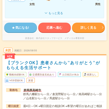
女性
男性
もっと見る
気になる!
応募へ進む
詳しく見る
派遣会社
株式会社スタッフサービス メディカル事業本部
未読
掲載日
2026/08/05
NEW
【ブランクOK】患者さんから”ありがとう”が
もらえる生活サポート
職種未経験OK
交通費別途支給あり
土日祝日が休み
残業なし
WEB登録OK
派遣
群馬県高崎市
勤務地
群馬八幡駅から---分／倉賀野駅から---分／南高崎駅から---分
／山名駅から---分／馬庭駅から---分
週4日～OK ※曜日固定の相談OK ※希望の曜日があればご相談
曜日頻度