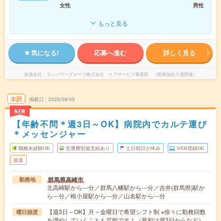
女性
男性
もっと見る
気になる!
応募へ進む
詳しく見る
派遣会社
マンパワーグループ株式会社 ケアサービス事業部 （医療福祉介護関連）
未読
掲載日
2026/08/05
NEW
【年齢不問＊週3日～OK】病院内でカルテ運び
＊メッセンジャー
職種未経験OK
交通費別途支給あり
土日祝日が休み
WEB登録OK
派遣
群馬県高崎市
勤務地
北高崎駅から---分／群馬八幡駅から---分／吉井(群馬県)駅か
ら---分／根小屋駅から---分／山名駅から---分
【週3日～OK】月～金曜日で希望シフト制 ※徐々に勤務回数
曜日頻度
を増やしていくことも可能です！（最初は週3日からなど）