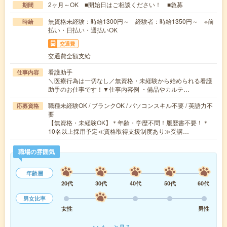
2ヶ月～OK ■開始日はご相談ください！ ■急募
期間
無資格未経験：時給1300円～ 経験者：時給1350円～ ※前
時給
払い・日払い・週払いOK
交通費
交通費全額支給
看護助手
仕事内容
＼医療行為は一切なし／無資格・未経験から始められる看護
助手のお仕事です！▼仕事内容例 ・備品やカルテ…
職種未経験OK / ブランクOK / パソコンスキル不要 / 英語力不
応募資格
要
【無資格・未経験OK】＊年齢・学歴不問！履歴書不要！＊
10名以上採用予定≪資格取得支援制度あり≫受講…
職場の雰囲気
年齢層
20代
30代
40代
50代
60代
男女比率
女性
男性
もっと見る