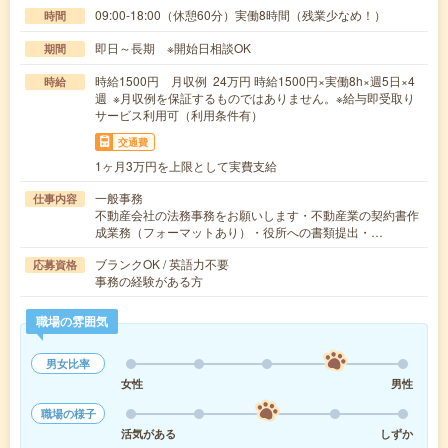
09:00-18:00（休憩60分）実働8時間（残業少なめ！）
時間
即日～長期 ※開始日相談OK
期間
時給1500円 月収例 24万円 時給1500円×実働8h×週5日×4
時給
週 ※月収例を保証するものではありません。※給与即受取り
サービス利用可（利用条件有）
交通費
1ヶ月3万円を上限として実費支給
一般事務
仕事内容
不動産会社の法務事務をお願いします・不動産業の契約書作
成業務（フォーマットあり）・役所への書類提出・…
ブランクOK / 英語力不要
応募資格
事務の経験がある方
職場の雰囲気
男女比率
女性
男性
職場の様子
活気がある
しずか