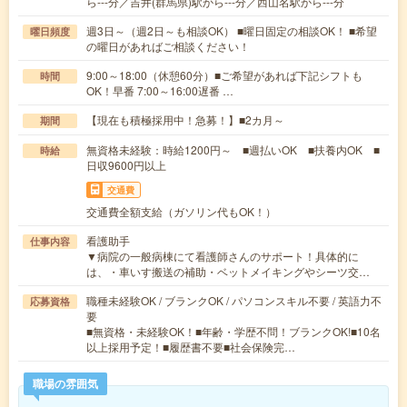
ら---分／吉井(群馬県)駅から---分／西山名駅から---分
週3日～（週2日～も相談OK） ■曜日固定の相談OK！ ■希望
曜日頻度
の曜日があればご相談ください！
9:00～18:00（休憩60分）■ご希望があれば下記シフトも
時間
OK！早番 7:00～16:00遅番 …
【現在も積極採用中！急募！】■2カ月～
期間
無資格未経験：時給1200円～ ■週払いOK ■扶養内OK ■
時給
日収9600円以上
交通費
交通費全額支給（ガソリン代もOK！）
看護助手
仕事内容
▼病院の一般病棟にて看護師さんのサポート！具体的に
は、・車いす搬送の補助・ベットメイキングやシーツ交…
職種未経験OK / ブランクOK / パソコンスキル不要 / 英語力不
応募資格
要
■無資格・未経験OK！■年齢・学歴不問！ブランクOK!■10名
以上採用予定！■履歴書不要■社会保険完…
職場の雰囲気