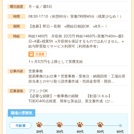
月～金／週5日
曜日頻度
08:30-17:10（休憩60分）実働7時間40分（残業少なめ！）
時間
【急募】即日～長期 ※開始日相談OK ※8月～！
期間
時給1460円 月収例 23万円 時給1460円×実働7h40m×週5
時給
日×4週+残業5h ※月収例を保証するものではありません。※
給与即受取りサービス利用可（利用条件有）
交通費
1ヶ月3万円を上限として実費支給
営業事務
仕事内容
貿易事務のお仕事＊営業事務・受発注・納期回答・工場出荷
担当者とのやり取り請求書作成・売掛金管理・買掛…
ブランクOK
応募資格
【必要な経験】一般事務の経験 【歓迎/スキル】
TOEIC400点程度、簡単な英会話、英文書作成（ひ…
職場の雰囲気
年齢層
20代
30代
40代
50代
60代