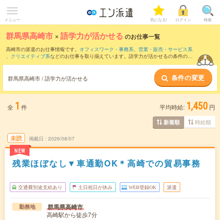
メニュー
気になる!
ログイン
検索
群馬県高崎市
×
語学力が活かせる
のお仕事一覧
高崎市の派遣のお仕事情報です。
オフィスワーク・事務系
、
営業・販売・サービス系
、
クリエイティブ系
などのお仕事を取り揃えています。語学力が活かせるの条件の他
に、
交通費別途支給あり
、
職種未経験OK
、
友だちと一緒の応募OK
などのこだわり条
件も取り揃えています。
条件の変更
群馬県高崎市 / 語学力が活かせる
1
1,450
全
件
平均時給:
円
時給順
新着順
未読
掲載日
2026/08/07
NEW
残業ほぼなし▼車通勤OK＊高崎での貿易事務
交通費別途支給あり
土日祝日が休み
WEB登録OK
派遣
群馬県高崎市
勤務地
高崎駅から徒歩7分