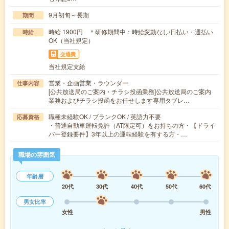
9月初旬～長期
期間
時給 1900円 ＊研修期間中：時給変動なし/日払い・週払い
時給
OK（当社規定）
交通費
当社規定支給
営業・企画営業・ラウンダー
仕事内容
[公共放送局のご案内・チラシ投函業務]公共放送局のご案内
業務およびチラシ投函をお任せします専用タブレ…
職種未経験OK / ブランクOK / 英語力不要
応募資格
・普通自動車運転免許（AT限定可）をお持ちの方・【ドライ
バー登録要件】3年以上の運転経験を有する方・…
職場の雰囲気
年齢層
20代
30代
40代
50代
60代
男女比率
女性
男性