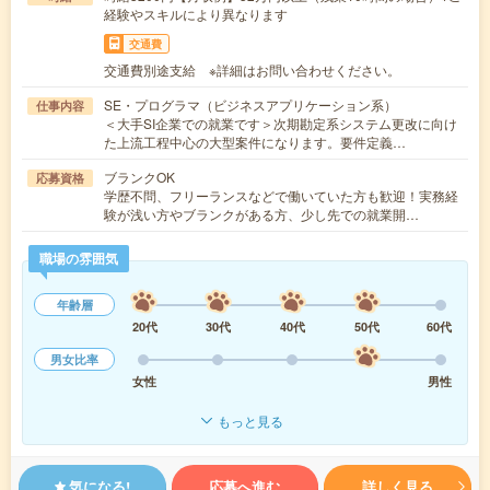
経験やスキルにより異なります
交通費
交通費別途支給 ※詳細はお問い合わせください。
SE・プログラマ（ビジネスアプリケーション系）
仕事内容
＜大手SI企業での就業です＞次期勘定系システム更改に向け
た上流工程中心の大型案件になります。要件定義…
ブランクOK
応募資格
学歴不問、フリーランスなどで働いていた方も歓迎！実務経
験が浅い方やブランクがある方、少し先での就業開…
職場の雰囲気
年齢層
20代
30代
40代
50代
60代
男女比率
女性
男性
もっと見る
気になる!
応募へ進む
詳しく見る