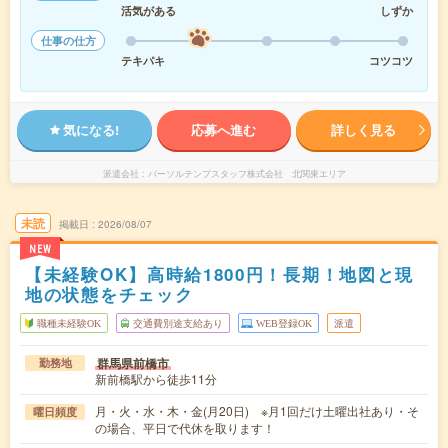
活気がある
しずか
仕事の仕方
テキパキ
コツコツ
気になる!
応募へ進む
詳しく見る
派遣会社
パーソルテンプスタッフ株式会社 北関東エリア
未読
掲載日
2026/08/07
NEW
【未経験OK】高時給1800円！長期！地図と現
地の状態をチェック
職種未経験OK
交通費別途支給あり
WEB登録OK
派遣
群馬県前橋市
勤務地
新前橋駅から徒歩11分
月・火・水・木・金(月20日) ※月1回だけ土曜出社あり・そ
曜日頻度
の場合、平日で代休を取ります！