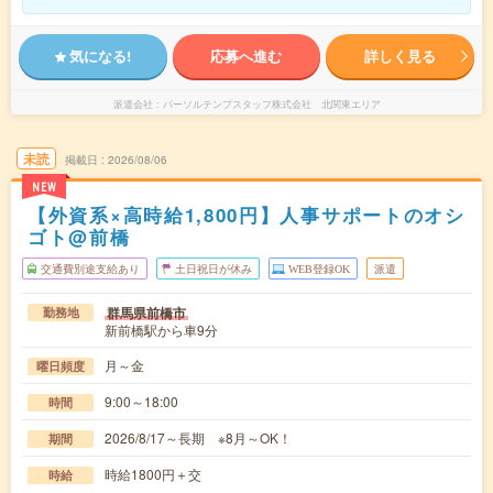
気になる!
応募へ進む
詳しく見る
派遣会社
パーソルテンプスタッフ株式会社 北関東エリア
未読
掲載日
2026/08/06
NEW
【外資系×高時給1,800円】人事サポートのオシ
ゴト@前橋
交通費別途支給あり
土日祝日が休み
WEB登録OK
派遣
群馬県前橋市
勤務地
新前橋駅から車9分
月～金
曜日頻度
9:00～18:00
時間
2026/8/17～長期 ※8月～OK！
期間
時給1800円＋交
時給