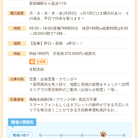
新前橋駅から徒歩11分
月・火・水・木・金(月20日) ※月1回だけ土曜出社あり・そ
曜日頻度
の場合、平日で代休を取ります！
09:30～18:00(実働7時間30分 休憩1時間)※就業時間は9:30
時間
～20:00の間で7.5時…
【急募】即日～長期 ※即日～！
期間
時給1800円 月収例 270,000円+残業代
時給
交通費
全額支給
営業・企画営業・ラウンダー
仕事内容
＊群馬県内を色々回り、地図と現地の状態をチェック＊訪問
エリアでの受信契約のご案内（お知らせ程度）＊地…
職種未経験OK / ブランクOK / 英語力不要
応募資格
スマートフォンもしくはタブレットの操作ができる方広いエ
リアを毎日歩くことができる方自動車運転免許をお…
職場の雰囲気
職場の様子