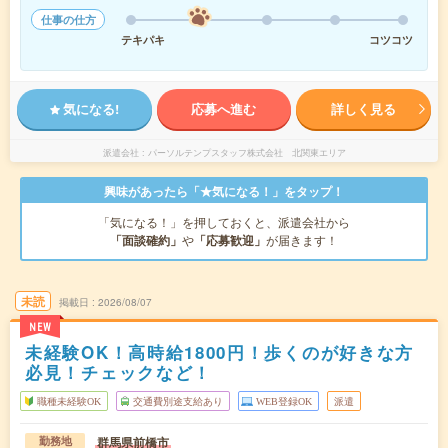
仕事の仕方
テキパキ
コツコツ
気になる!
応募へ進む
詳しく見る
派遣会社
パーソルテンプスタッフ株式会社 北関東エリア
興味があったら「★気になる！」をタップ！
「気になる！」を押しておくと、派遣会社から
「面談確約」
や
「応募歓迎」
が届きます！
未読
掲載日
2026/08/07
NEW
未経験OK！高時給1800円！歩くのが好きな方
必見！チェックなど！
職種未経験OK
交通費別途支給あり
WEB登録OK
派遣
群馬県前橋市
勤務地