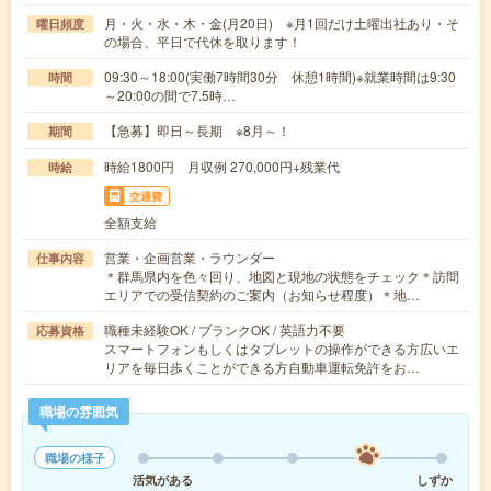
月・火・水・木・金(月20日) ※月1回だけ土曜出社あり・そ
曜日頻度
の場合、平日で代休を取ります！
09:30～18:00(実働7時間30分 休憩1時間)※就業時間は9:30
時間
～20:00の間で7.5時…
【急募】即日～長期 ※8月～！
期間
時給1800円 月収例 270,000円+残業代
時給
交通費
全額支給
営業・企画営業・ラウンダー
仕事内容
＊群馬県内を色々回り、地図と現地の状態をチェック＊訪問
エリアでの受信契約のご案内（お知らせ程度）＊地…
職種未経験OK / ブランクOK / 英語力不要
応募資格
スマートフォンもしくはタブレットの操作ができる方広いエ
リアを毎日歩くことができる方自動車運転免許をお…
職場の雰囲気
職場の様子
活気がある
しずか