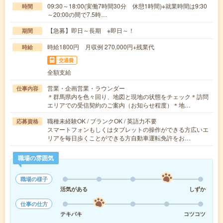
09:30～18:00(実働7時間30分 休憩1時間)※就業時間は9:30
時間
～20:00の間で7.5時…
【急募】即日～長期 ※即日～！
期間
時給1800円 月収例 270,000円+残業代
時給
交通費
全額支給
営業・企画営業・ラウンダー
仕事内容
＊群馬県内を色々回り、地図と現地の状態をチェック＊訪問
エリアでの受信契約のご案内（お知らせ程度）＊地…
職種未経験OK / ブランクOK / 英語力不要
応募資格
スマートフォンもしくはタブレットの操作ができる方広いエ
リアを毎日歩くことができる方自動車運転免許をお…
職場の雰囲気
職場の様子
活気がある
しずか
仕事の仕方
テキパキ
コツコツ