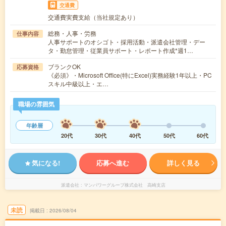
交通費
交通費実費支給（当社規定あり）
総務・人事・労務
仕事内容
人事サポートのオシゴト・採用活動・派遣会社管理・デー
タ・勤怠管理・従業員サポート・レポート作成*週1…
ブランクOK
応募資格
《必須》・Microsoft Office(特にExcel)実務経験1年以上・PC
スキル中級以上・エ…
職場の雰囲気
年齢層
20代
30代
40代
50代
60代
気になる!
応募へ進む
詳しく見る
派遣会社
マンパワーグループ株式会社 高崎支店
未読
掲載日
2026/08/04