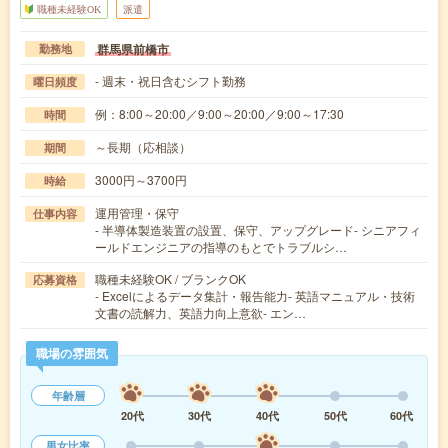
職種未経験OK
派遣
群馬県前橋市
勤務地
- 週末・祝日含むシフト勤務
曜日頻度
例：8:00～20:00／9:00～20:00／9:00～17:30
時間
～長期（応相談）
期間
3000円～3700円
時給
運用管理・保守
仕事内容
- 半導体製造装置の設置、保守、アップグレード- シニアフィ
ールドエンジニアの指導のもとでトラブルシ…
職種未経験OK / ブランクOK
応募資格
- Excelによるデータ集計・報告能力- 英語マニュアル・技術
文書の読解力、英語力向上意欲- エン…
職場の雰囲気
年齢層
20代
30代
40代
50代
60代
男女比率