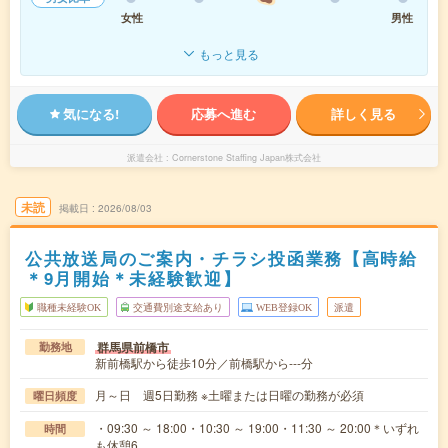
女性
男性
もっと見る
気になる!
応募へ進む
詳しく見る
派遣会社
Cornerstone Staffing Japan株式会社
未読
掲載日
2026/08/03
公共放送局のご案内・チラシ投函業務【高時給
＊9月開始＊未経験歓迎】
職種未経験OK
交通費別途支給あり
WEB登録OK
派遣
群馬県前橋市
勤務地
新前橋駅から徒歩10分／前橋駅から---分
月～日 週5日勤務 ※土曜または日曜の勤務が必須
曜日頻度
・09:30 ～ 18:00・10:30 ～ 19:00・11:30 ～ 20:00＊いずれ
時間
も休憩6…