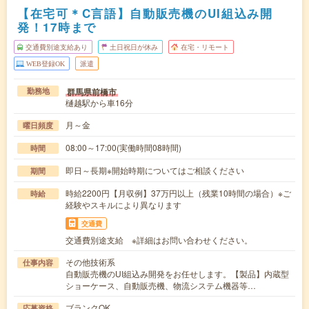
【在宅可＊C言語】自動販売機のUI組込み開
発！17時まで
交通費別途支給あり
土日祝日が休み
在宅・リモート
WEB登録OK
派遣
群馬県前橋市
勤務地
樋越駅から車16分
月～金
曜日頻度
08:00～17:00(実働時間08時間)
時間
即日～長期※開始時期についてはご相談ください
期間
時給2200円【月収例】37万円以上（残業10時間の場合）※ご
時給
経験やスキルにより異なります
交通費
交通費別途支給 ※詳細はお問い合わせください。
その他技術系
仕事内容
自動販売機のUI組込み開発をお任せします。【製品】内蔵型
ショーケース、自動販売機、物流システム機器等…
ブランクOK
応募資格