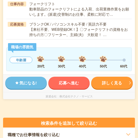
フォークリフト
仕事内容
動車部品のフォークリフトによる入荷、出荷業務作業をお願
いします。(派遣)交替制のお仕事、柔軟に対応で…
ブランクOK / パソコンスキル不要 / 英語力不要
応募資格
【来社不要、WEB登録OK！】〇フォークリフトの資格をお
持ちの方〇フリーター、主婦(夫) 大歓迎！ …
職場の雰囲気
年齢層
20代
30代
40代
50代
60代
気になる!
応募へ進む
詳しく見る
派遣会社
株式会社テクノ・サービス
検索条件を追加して絞り込む
職種
でお仕事情報を絞り込む