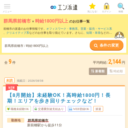
メニュー
気になる!
ログイン
検索
群馬県前橋市
×
時給1800円以上
のお仕事一覧
前橋市の派遣のお仕事情報です。
オフィスワーク・事務系
、
営業・販売・サービス系
、
クリエイティブ系
などのお仕事を取り揃えています。さらに、
短期
・
単発
などの期
間や、
職種未経験OK
などのこだわり条件で絞り込んでいただけます。
条件の変更
群馬県前橋市 / 時給1800円以上
9
2,144
全
件
平均時給:
円
時給順
新着順
未読
掲載日
2026/08/08
NEW
【8月開始】未経験OK！高時給1800円！長
期！エリアを歩き回りチェックなど！
職種未経験OK
交通費別途支給あり
WEB登録OK
派遣
群馬県前橋市
勤務地
新前橋駅から徒歩11分