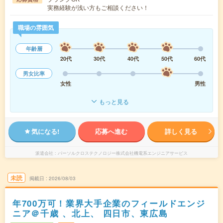
実務経験が浅い方もご相談ください！
職場の雰囲気
年齢層
20代
30代
40代
50代
60代
男女比率
女性
男性
もっと見る
気になる!
応募へ進む
詳しく見る
派遣会社
パーソルクロステクノロジー株式会社機電系エンジニアサービス
未読
掲載日
2026/08/03
年700万可！業界大手企業のフィールドエンジ
ニア＠千歳 、北上、 四日市、東広島