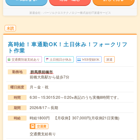
派遣会社
パーソルクロステクノロジー株式会社IT派遣サービス
未読
高時給！車通勤OK！土日休み！フォークリフ
ト作業
交通費別途支給あり
土日祝日が休み
WEB登録OK
派遣
群馬県前橋市
勤務地
前橋大島駅から徒歩7分
月～金・祝
曜日頻度
6:30～15:3015:20～0:20※表記のうち実働8時間です。
時間
2026/8/17～長期
期間
時給1800円 【月収例】307,000円(月収例21日実働)
時給
交通費
交通費支給有り