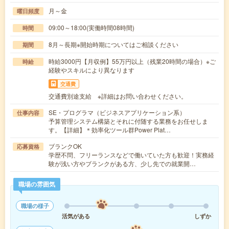
月～金
曜日頻度
09:00～18:00(実働時間08時間)
時間
8月～長期※開始時期についてはご相談ください
期間
時給3000円【月収例】55万円以上（残業20時間の場合）※ご
時給
経験やスキルにより異なります
交通費
交通費別途支給 ※詳細はお問い合わせください。
SE・プログラマ（ビジネスアプリケーション系）
仕事内容
予算管理システム構築とそれに付随する業務をお任せしま
す。【詳細】＊効率化ツール群Power Plat…
ブランクOK
応募資格
学歴不問、フリーランスなどで働いていた方も歓迎！実務経
験が浅い方やブランクがある方、少し先での就業開…
職場の雰囲気
職場の様子
活気がある
しずか