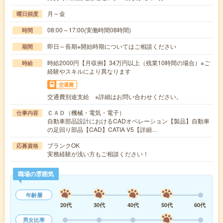
月～金
曜日頻度
08:00～17:00(実働時間08時間)
時間
即日～長期※開始時期についてはご相談ください
期間
時給2000円【月収例】34万円以上（残業10時間の場合）※ご
時給
経験やスキルにより異なります
交通費
交通費別途支給 ※詳細はお問い合わせください。
ＣＡＤ（機械・電気・電子）
仕事内容
自動車部品設計におけるCADオペレーション【製品】自動車
の足回り部品【CAD】CATIA V5【詳細…
ブランクOK
応募資格
実務経験が浅い方もご相談ください！
職場の雰囲気
年齢層
20代
30代
40代
50代
60代
男女比率