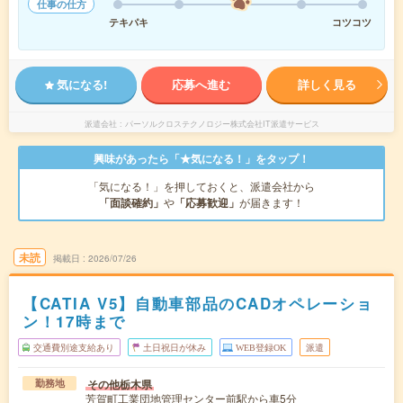
仕事の仕方
テキパキ
コツコツ
気になる!
応募へ進む
詳しく見る
派遣会社
パーソルクロステクノロジー株式会社IT派遣サービス
興味があったら「★気になる！」をタップ！
「気になる！」を押しておくと、派遣会社から
「面談確約」
や
「応募歓迎」
が届きます！
未読
掲載日
2026/07/26
【CATIA V5】自動車部品のCADオペレーショ
ン！17時まで
交通費別途支給あり
土日祝日が休み
WEB登録OK
派遣
その他栃木県
勤務地
芳賀町工業団地管理センター前駅から車5分