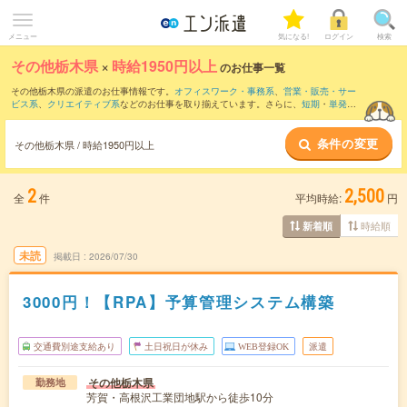
メニュー
気になる!
ログイン
検索
その他栃木県
×
時給1950円以上
のお仕事一覧
その他栃木県の派遣のお仕事情報です。
オフィスワーク・事務系
、
営業・販売・サー
ビス系
、
クリエイティブ系
などのお仕事を取り揃えています。さらに、
短期
・
単発
な
どの期間や、
職種未経験OK
などのこだわり条件で絞り込んでいただけます。
条件の変更
その他栃木県 / 時給1950円以上
2
2,500
全
件
平均時給:
円
時給順
新着順
未読
掲載日
2026/07/30
3000円！【RPA】予算管理システム構築
交通費別途支給あり
土日祝日が休み
WEB登録OK
派遣
その他栃木県
勤務地
芳賀・高根沢工業団地駅から徒歩10分