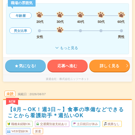
職場の雰囲気
年齢層
20代
30代
40代
50代
60代
男女比率
女性
男性
もっと見る
気になる!
応募へ進む
詳しく見る
派遣会社
株式会社ニッソーネット
未読
掲載日
2026/08/07
NEW
【8月～OK！週3日～】食事の準備などできる
ことから看護助手＊週払いOK
職種未経験OK
交通費別途支給あり
土日祝日が休み
残業なし
WEB登録OK
派遣