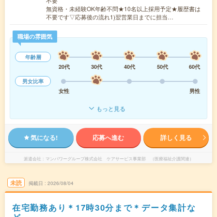
不要
無資格・未経験OK年齢不問★10名以上採用予定★履歴書は
不要です▽応募後の流れ1)翌営業日までに担当…
職場の雰囲気
年齢層
20代
30代
40代
50代
60代
男女比率
女性
男性
もっと見る
気になる!
応募へ進む
詳しく見る
派遣会社
マンパワーグループ株式会社 ケアサービス事業部 （医療福祉介護関連）
未読
掲載日
2026/08/04
在宅勤務あり＊17時30分まで＊データ集計な
ど