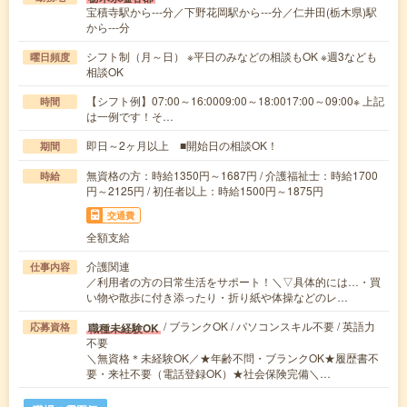
宝積寺駅から---分／下野花岡駅から---分／仁井田(栃木県)駅
から---分
シフト制（月～日） ※平日のみなどの相談もOK ※週3なども
曜日頻度
相談OK
【シフト例】07:00～16:0009:00～18:0017:00～09:00※ 上記
時間
は一例です！そ…
即日～2ヶ月以上 ■開始日の相談OK！
期間
無資格の方：時給1350円～1687円 / 介護福祉士：時給1700
時給
円～2125円 / 初任者以上：時給1500円～1875円
交通費
全額支給
介護関連
仕事内容
／利用者の方の日常生活をサポート！＼▽具体的には…・買
い物や散歩に付き添ったり・折り紙や体操などのレ…
/ ブランクOK / パソコンスキル不要 / 英語力
職種未経験OK
応募資格
不要
＼無資格＊未経験OK／★年齢不問・ブランクOK★履歴書不
要・来社不要（電話登録OK）★社会保険完備＼…