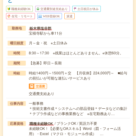
職種未経験OK
交通費別途支給あり
土日祝日が休み
在宅・リモート
WEB登録OK
派遣
栃木県塩谷郡
勤務地
宝積寺駅から車11分
月～金・祝 ※土日休み
曜日頻度
8:30～17:30 ※残業はほとんどありません。※休憩60分。
時間
【急募】即日～長期
期間
時給1400円～1500円＋交 【月収例】224,000円～ ■給与
時給
の前払いが可能な速払いサービスあり
交通費
交通費支給あり
一般事務
仕事内容
＊技術文書作成＊システムへの部品登録＊データなどの集計
＊テプラ作成などの事務業務など ※在宅勤務あり…
/ ブランクOK / 英語力不要
職種未経験OK
応募資格
未経験OK！【必要なOAスキル】Word（図・フォーム活
用）・Excel（マクロ・モジュール作成） …