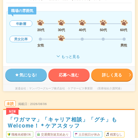
職場の雰囲気
年齢層
20代
30代
40代
50代
60代
男女比率
女性
男性
もっと見る
気になる!
応募へ進む
詳しく見る
派遣会社
マンパワーグループ株式会社 ケアサービス事業部 （医療福祉介護関連）
未読
掲載日
2026/08/06
NEW
「ワガママ」「キャリア相談」「グチ」も
Welcome！＊ケアスタッフ
職種未経験OK
交通費別途支給あり
土日祝日が休み
残業なし