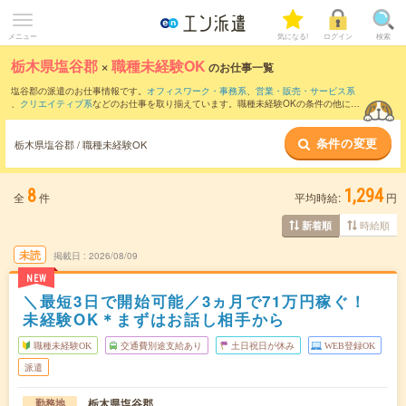
メニュー
気になる!
ログイン
検索
栃木県塩谷郡
×
職種未経験OK
のお仕事一覧
塩谷郡の派遣のお仕事情報です。
オフィスワーク・事務系
、
営業・販売・サービス系
、
クリエイティブ系
などのお仕事を取り揃えています。職種未経験OKの条件の他に、
交通費別途支給あり
、
友だちと一緒の応募OK
、
残業なし
などのこだわり条件も取り揃
えています。
条件の変更
栃木県塩谷郡 / 職種未経験OK
8
1,294
全
件
平均時給:
円
時給順
新着順
未読
掲載日
2026/08/09
NEW
＼最短3日で開始可能／3ヵ月で71万円稼ぐ！
未経験OK＊まずはお話し相手から
職種未経験OK
交通費別途支給あり
土日祝日が休み
WEB登録OK
派遣
栃木県塩谷郡
勤務地