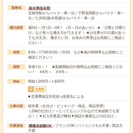
栃木県塩谷郡
勤務地
宝積寺駅からバイク・車---分／下野花岡駅からバイク・車---
分／仁井田(栃木県)駅からバイク・車---分
週0日～/月1日～OK！ （月～日のあいだ） ★「土曜と日曜だ
曜日頻度
け」など色々な働き方ができます！ ★お仕事ゼロの週があっ
ても大丈夫。 働きたい日、お休みの希望はお気軽にご相談く
ださい！
9:00～17:0010:00～19:00 など■ 他の時間帯もお気軽にご
時間
相談ください！
単発1日～！ ★勤務開始日や期間はお気軽にご相談くださ
期間
い！ ＃8月～ ＃9月～
時給1,200円～1,625円
時給
交通費
■ 交通費規定内支給 ※派遣先による
軽作業（仕分け・ピッキング・検品、商品管理）
仕事内容
＼DMの仕分け／＜とってもシンプルなので未経験でも安
心！＞▼封入作業及び梱包▼雑誌や書籍などの仕分け…
/ ブランクOK / パソコンスキル不要 / 英語力
職種未経験OK
応募資格
不要