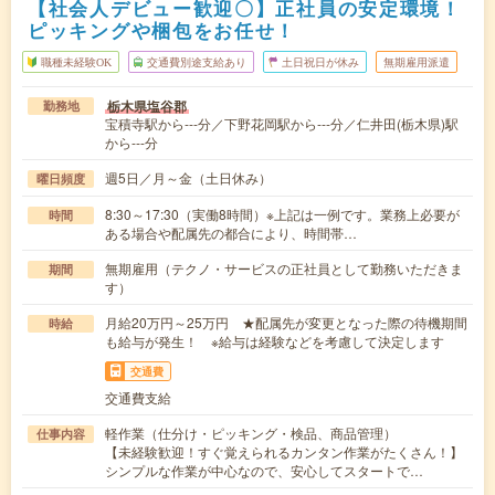
【社会人デビュー歓迎〇】正社員の安定環境！
ピッキングや梱包をお任せ！
職種未経験OK
交通費別途支給あり
土日祝日が休み
無期雇用派遣
栃木県塩谷郡
勤務地
宝積寺駅から---分／下野花岡駅から---分／仁井田(栃木県)駅
から---分
週5日／月～金（土日休み）
曜日頻度
8:30～17:30（実働8時間）※上記は一例です。業務上必要が
時間
ある場合や配属先の都合により、時間帯…
無期雇用（テクノ・サービスの正社員として勤務いただきま
期間
す）
月給20万円～25万円 ★配属先が変更となった際の待機期間
時給
も給与が発生！ ※給与は経験などを考慮して決定します
交通費
交通費支給
軽作業（仕分け・ピッキング・検品、商品管理）
仕事内容
【未経験歓迎！すぐ覚えられるカンタン作業がたくさん！】
シンプルな作業が中心なので、安心してスタートで…