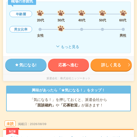
職場の雰囲気
年齢層
20代
30代
40代
50代
60代
男女比率
女性
男性
もっと見る
気になる!
応募へ進む
詳しく見る
派遣会社
株式会社ニッソーネット
興味があったら「★気になる！」をタップ！
「気になる！」を押しておくと、派遣会社から
「面談確約」
や
「応募歓迎」
が届きます！
未読
掲載日
2026/08/09
NEW