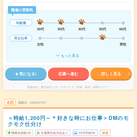
職場の雰囲気
年齢層
20代
30代
40代
50代
60代
男女比率
女性
男性
もっと見る
気になる!
応募へ進む
詳しく見る
派遣会社
株式会社スタッフサービス（茨城・栃木・群馬エリア）
未読
掲載日
2026/07/21
＜時給1,200円～＊好きな時にお仕事＞DMのモ
クモク仕分け
職種未経験OK
交通費別途支給あり
WEB登録OK
派遣