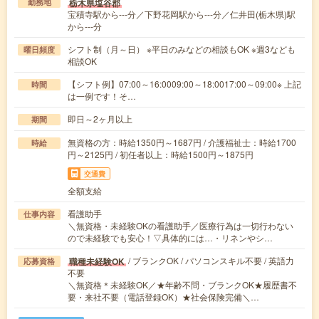
栃木県塩谷郡
勤務地
宝積寺駅から---分／下野花岡駅から---分／仁井田(栃木県)駅
から---分
シフト制（月～日） ※平日のみなどの相談もOK ※週3なども
曜日頻度
相談OK
【シフト例】07:00～16:0009:00～18:0017:00～09:00※ 上記
時間
は一例です！そ…
即日～2ヶ月以上
期間
無資格の方：時給1350円～1687円 / 介護福祉士：時給1700
時給
円～2125円 / 初任者以上：時給1500円～1875円
交通費
全額支給
看護助手
仕事内容
＼無資格・未経験OKの看護助手／医療行為は一切行わない
ので未経験でも安心！▽具体的には…・リネンやシ…
/ ブランクOK / パソコンスキル不要 / 英語力
職種未経験OK
応募資格
不要
＼無資格＊未経験OK／★年齢不問・ブランクOK★履歴書不
要・来社不要（電話登録OK）★社会保険完備＼…