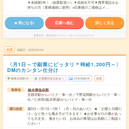
▼未経験OK！（副業歓迎☆）▼高校生不可▼携帯電話をお
持ちの方（業務連絡に使用）※応募後のご連絡はメ…
気になる!
応募へ進む
詳しく見る
派遣会社
株式会社バイトレ（キャムコムグループ）
未読
掲載日
2026/05/24
〈月1日～で副業にピッタリ＊時給1,200円～〉
DMのカンタン仕分け
職種未経験OK
交通費別途支給あり
WEB登録OK
派遣
栃木県塩谷郡
勤務地
宝積寺駅からバイク・車---分／下野花岡駅からバイク・車---
分／仁井田(栃木県)駅からバイク・車---分
週0日～/月1日～OK！ （月～日のあいだ） ★「土曜と日曜だ
曜日頻度
け」など色々な働き方ができます！ ★お仕事ゼロの週があっ
ても大丈夫。 働きたい日、お休みの希望はお気軽にご相談く
ださい！