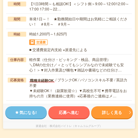
【1日3時間～も相談OK!】＜シフト例＞9:00～12:0012:00～
時間
17:00 17:00～22…
単発1日～！ ★勤務開始日や期間はお気軽にご相談くださ
期間
い！ ＃8月～ ＃9月～
時給1,200円～1,625円
時給
交通費
■ 交通費規定内支給 ※派遣先による
軽作業（仕分け・ピッキング・検品、商品管理）
仕事内容
＼DMの仕分け／＜とってもシンプルなので未経験でも安
心！＞▼封入作業及び梱包▼雑誌や書籍などの仕分け…
/ ブランクOK / パソコンスキル不要 / 英語力
職種未経験OK
応募資格
不要
▼未経験OK！（副業歓迎☆）▼高校生不可▼携帯電話をお
持ちの方（業務連絡に使用）※応募後のご連絡はメ…
気になる!
応募へ進む
詳しく見る
派遣会社
株式会社バイトレ（キャムコムグループ）