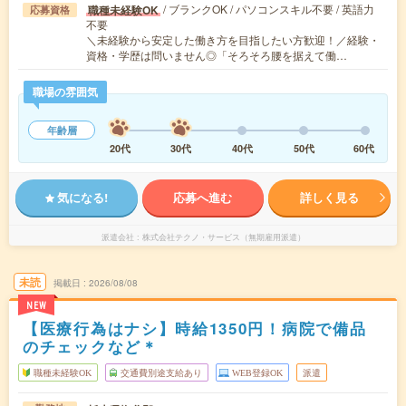
/ ブランクOK / パソコンスキル不要 / 英語力
職種未経験OK
応募資格
不要
＼未経験から安定した働き方を目指したい方歓迎！／経験・
資格・学歴は問いません◎「そろそろ腰を据えて働…
職場の雰囲気
年齢層
20代
30代
40代
50代
60代
気になる!
応募へ進む
詳しく見る
派遣会社
株式会社テクノ・サービス（無期雇用派遣）
未読
掲載日
2026/08/08
NEW
【医療行為はナシ】時給1350円！病院で備品
のチェックなど＊
職種未経験OK
交通費別途支給あり
WEB登録OK
派遣