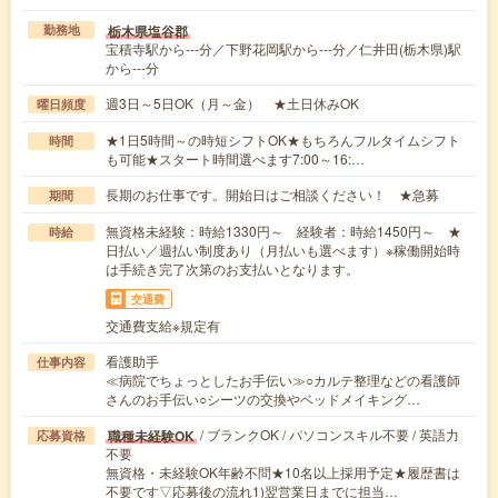
栃木県塩谷郡
勤務地
宝積寺駅から---分／下野花岡駅から---分／仁井田(栃木県)駅
から---分
週3日～5日OK（月～金） ★土日休みOK
曜日頻度
★1日5時間～の時短シフトOK★もちろんフルタイムシフト
時間
も可能★スタート時間選べます7:00～16:…
長期のお仕事です。開始日はご相談ください！ ★急募
期間
無資格未経験：時給1330円～ 経験者：時給1450円～ ★
時給
日払い／週払い制度あり（月払いも選べます）※稼働開始時
は手続き完了次第のお支払いとなります。
交通費
交通費支給※規定有
看護助手
仕事内容
≪病院でちょっとしたお手伝い≫○カルテ整理などの看護師
さんのお手伝い○シーツの交換やベッドメイキング…
/ ブランクOK / パソコンスキル不要 / 英語力
職種未経験OK
応募資格
不要
無資格・未経験OK年齢不問★10名以上採用予定★履歴書は
不要です▽応募後の流れ1)翌営業日までに担当…