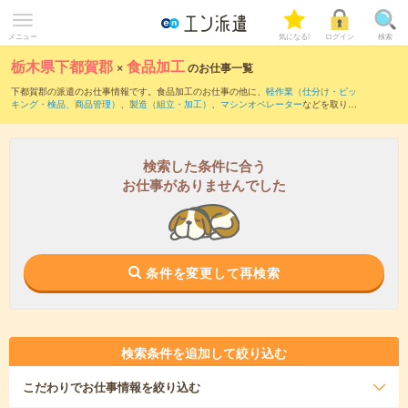
メニュー
気になる!
ログイン
検索
栃木県下都賀郡
×
食品加工
のお仕事一覧
下都賀郡の派遣のお仕事情報です。食品加工のお仕事の他に、
軽作業（仕分け・ピッ
キング・検品、商品管理）
、
製造（組立・加工）
、
マシンオペレーター
などを取り揃
えています。さらに、
短期
・
単発
などの期間や、
職種未経験OK
などのこだわり条件で
絞り込んでいただけます。職種辞典：
食品加工のお仕事とは？とは？
検索した条件に合う
お仕事がありませんでした
条件を変更して再検索
検索条件を追加して絞り込む
こだわり
でお仕事情報を絞り込む