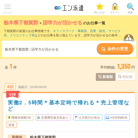
メニュー
気になる!
ログイン
検索
栃木県下都賀郡
×
語学力が活かせる
のお仕事一覧
下都賀郡の派遣のお仕事情報です。
オフィスワーク・事務系
、
営業・販売・サービス
系
、
クリエイティブ系
などのお仕事を取り揃えています。語学力が活かせるの条件の
他に、
交通費別途支給あり
、
職種未経験OK
、
友だちと一緒の応募OK
などのこだわり
条件も取り揃えています。
条件の変更
栃木県下都賀郡 / 語学力が活かせる
1
1,350
全
件
平均時給:
円
時給順
新着順
未読
掲載日
2026/08/05
NEW
実働2．5時間＊基本定時で帰れる＊売上管理な
ど
職種未経験OK
交通費別途支給あり
土日祝日が休み
WEB登録OK
派遣
栃木県下都賀郡
勤務地