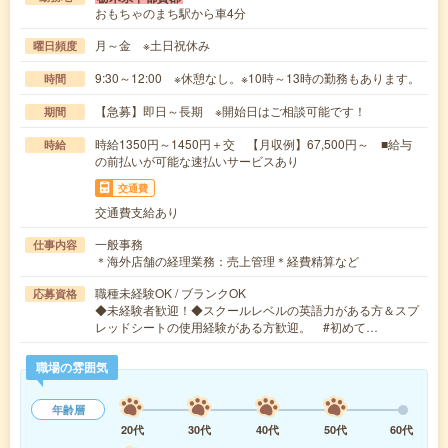
おもちゃのまち駅から車4分
月～金 ※土日祝休み
曜日頻度
9:30～12:00 ※休憩なし。※10時～13時の勤務もあります。
時間
【急募】即日～長期 ※開始日はご相談可能です！
期間
時給1350円～1450円＋交 【月収例】67,500円～ ■給与
時給
の前払いが可能な速払いサービスあり
交通費
交通費支給あり
一般事務
仕事内容
＊海外店舗の経理業務：売上管理＊経費精算など
職種未経験OK / ブランクOK
応募資格
◆未経験者歓迎！◆スクールレベルの英語力がある方＆スプ
レッドシートの使用経験がある方歓迎。 #初めて…
職場の雰囲気
年齢層
20代
30代
40代
50代
60代