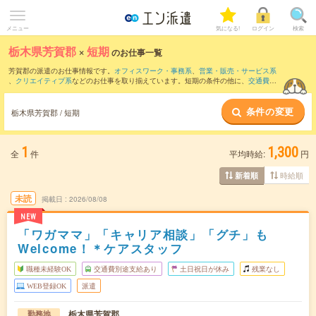
メニュー
気になる!
ログイン
検索
栃木県芳賀郡
×
短期
のお仕事一覧
芳賀郡の派遣のお仕事情報です。
オフィスワーク・事務系
、
営業・販売・サービス系
、
クリエイティブ系
などのお仕事を取り揃えています。短期の条件の他に、
交通費別
途支給あり
、
職種未経験OK
、
友だちと一緒の応募OK
などでもお探し頂けます。
条件の変更
栃木県芳賀郡 / 短期
1
1,300
全
件
平均時給:
円
時給順
新着順
未読
掲載日
2026/08/08
NEW
「ワガママ」「キャリア相談」「グチ」も
Welcome！＊ケアスタッフ
職種未経験OK
交通費別途支給あり
土日祝日が休み
残業なし
WEB登録OK
派遣
栃木県芳賀郡
勤務地