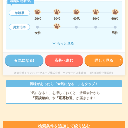
職場の雰囲気
年齢層
20代
30代
40代
50代
60代
男女比率
女性
男性
もっと見る
気になる!
応募へ進む
詳しく見る
派遣会社
マンパワーグループ株式会社 ケアサービス事業部 （医療福祉介護関連）
興味があったら「★気になる！」をタップ！
「気になる！」を押しておくと、派遣会社から
「面談確約」
や
「応募歓迎」
が届きます！
検索条件を追加して絞り込む