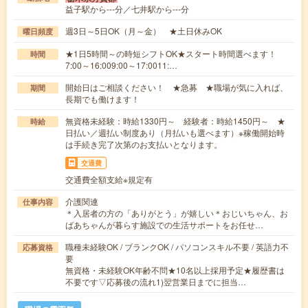
益子駅から---分／七井駅から---分
週3日～5日OK（月～金） ★土日休みOK
曜日頻度
★1日5時間～の時短シフトOK★スタート時間選べます！
時間
7:00～16:009:00～17:0011:…
開始日はご相談ください！ ★急募 ★職場が気に入れば、
期間
長期でも働けます！
無資格未経験：時給1330円～ 経験者：時給1450円～ ★
時給
日払い／週払い制度あり（月払いも選べます）※稼働開始時
は手続き完了次第のお支払いとなります。
交通費
交通費全額支給※規定有
介護関連
仕事内容
＊入居者の方の「ありがとう」が嬉しい＊おじいちゃん、お
ばあちゃんが暮らす施設での生活サポートをお任せ…
職種未経験OK / ブランクOK / パソコンスキル不要 / 英語力不
応募資格
要
無資格・未経験OK年齢不問★10名以上採用予定★履歴書は
不要です▽応募後の流れ1)翌営業日までに担当…