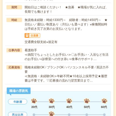
開始日はご相談ください！ ★急募 ★職場が気に入れば、
期間
長期でも働けます！
無資格未経験：時給1330円～ 経験者：時給1450円～ ★
時給
日払い／週払い制度あり（月払いも選べます）※稼働開始時
は手続き完了次第のお支払いとなります。
交通費
交通費全額支給※規定有
看護助手
仕事内容
≪病院でちょっとしたお手伝い≫〇お手洗い・入浴など生活
のお手伝い○診察室への付き添い○食事のサポート…
職種未経験OK / ブランクOK / パソコンスキル不要 / 英語力不
応募資格
要
≪無資格・未経験OK≫年齢不問★10名以上採用予定★履歴
書は不要です。▽応募後の流れ1)翌営業日まで…
職場の雰囲気
年齢層
20代
30代
40代
50代
60代
男女比率