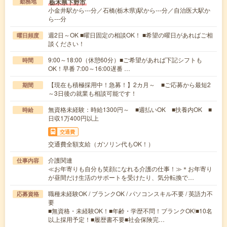
栃木県下野市
勤務地
小金井駅から---分／石橋(栃木県)駅から---分／自治医大駅か
ら---分
週2日～OK ■曜日固定の相談OK！ ■希望の曜日があればご相
曜日頻度
談ください！
9:00～18:00（休憩60分）■ご希望があれば下記シフトも
時間
OK！早番 7:00～16:00遅番 …
【現在も積極採用中！急募！】2カ月～ ■ご応募から最短2
期間
～3日後の就業も相談可能です！
無資格未経験：時給1300円～ ■週払いOK ■扶養内OK ■
時給
日収1万400円以上
交通費
交通費全額支給（ガソリン代もOK！）
介護関連
仕事内容
≪お年寄りも自分も笑顔になれる介護の仕事！≫＊お年寄り
が昼間だけ生活のサポートを受けたり、気分転換で…
職種未経験OK / ブランクOK / パソコンスキル不要 / 英語力不
応募資格
要
■無資格・未経験OK！■年齢・学歴不問！ブランクOK!■10名
以上採用予定！■履歴書不要■社会保険完…