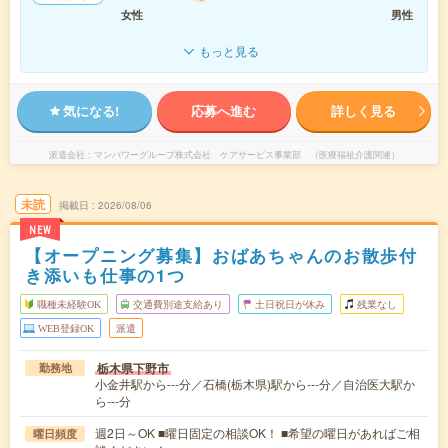
女性
男性
もっと見る
気になる!
応募へ進む
詳しく見る
派遣会社
マンパワーグループ株式会社 ケアサービス事業部 （医療福祉介護関連）
未読
掲載日
2026/08/06
NEW
【オープニング募集】おばあちゃんのお散歩付
き添いも仕事の1つ
職種未経験OK
交通費別途支給あり
土日祝日が休み
残業なし
WEB登録OK
派遣
栃木県下野市
勤務地
小金井駅から---分／石橋(栃木県)駅から---分／自治医大駅か
ら---分
週2日～OK ■曜日固定の相談OK！ ■希望の曜日があればご相
曜日頻度