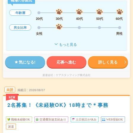
年齢層
20代
30代
40代
50代
60代
男女比率
女性
男性
もっと見る
気になる!
応募へ進む
詳しく見る
派遣会社
ケアスタッフィング株式会社
未読
掲載日
2026/08/07
NEW
2名募集！《未経験OK》18時まで＊事務
職種未経験OK
交通費別途支給あり
土日祝日が休み
WEB登録OK
派遣