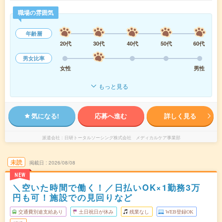
職場の雰囲気
年齢層
20代
30代
40代
50代
60代
男女比率
女性
男性
もっと見る
気になる!
応募へ進む
詳しく見る
派遣会社
日研トータルソーシング株式会社 メディカルケア事業部
未読
掲載日
2026/08/08
NEW
＼空いた時間で働く！／日払いOK×1勤務3万
円も可！施設での見回りなど
交通費別途支給あり
土日祝日が休み
残業なし
WEB登録OK