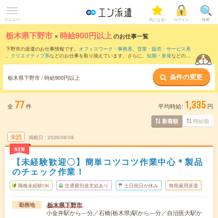
メニュー
気になる!
ログイン
検索
栃木県下野市
×
時給900円以上
のお仕事一覧
下野市の派遣のお仕事情報です。
オフィスワーク・事務系
、
営業・販売・サービス系
、
クリエイティブ系
などのお仕事を取り揃えています。さらに、
短期
・
単発
などの期
間や、
職種未経験OK
などのこだわり条件で絞り込んでいただけます。
条件の変更
時給
1100円以上
・
1800円以上
の求人はこちら
栃木県下野市 / 時給900円以上
当サイトでは法令を遵守し、最低賃金以上の求人のみを掲載しています。
77
1,335
全
件
平均時給:
円
時給順
新着順
未読
掲載日
2026/08/08
NEW
【未経験歓迎〇】簡単コツコツ作業中心＊製品
のチェック作業！
職種未経験OK
交通費別途支給あり
土日祝日が休み
無期雇用派遣
栃木県下野市
勤務地
小金井駅から---分／石橋(栃木県)駅から---分／自治医大駅か