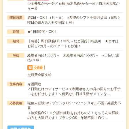
小金井駅から---分／石橋(栃木県)駅から---分／自治医大駅か
ら---分
週2日～OK！（月～日） ※希望のシフトを毎月提出（日数と
曜日頻度
曜日の組み合わせや固定も可）
★1日5時間～OK！
時間
【急募】即日勤務OK！中旬～など開始日相談可 ★まずは
期間
お試し2カ月～のスタートも歓迎！
経験者時給1650円～ 未経験者時給1550円～ ※日払い/週
時給
払いOK！
交通費
交通費全額支給
介護関連
仕事内容
／日勤だけのデイサービスで利用者さんの身の回りのお手伝
いをお任せします！＼何気ない日常生活がメインな…
職種未経験OK / ブランクOK / パソコンスキル不要 / 英語力不
応募資格
要
＜無資格OK！＞介護の経験をお持ちの方！もちろん未経験
の方も大歓迎です！ブランクOK・年齢不問！Wワ…
職場の雰囲気