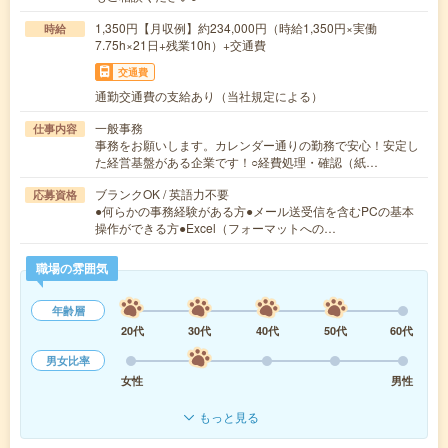
1,350円【月収例】約234,000円（時給1,350円×実働
時給
7.75h×21日+残業10h）+交通費
交通費
通勤交通費の支給あり（当社規定による）
一般事務
仕事内容
事務をお願いします。カレンダー通りの勤務で安心！安定し
た経営基盤がある企業です！○経費処理・確認（紙…
ブランクOK / 英語力不要
応募資格
●何らかの事務経験がある方●メール送受信を含むPCの基本
操作ができる方●Excel（フォーマットへの…
職場の雰囲気
年齢層
20代
30代
40代
50代
60代
男女比率
女性
男性
もっと見る