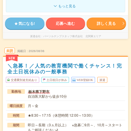
もっと見る
気になる!
応募へ進む
詳しく見る
派遣会社
パーソルテンプスタッフ株式会社 北関東エリア
未読
掲載日
2026/08/06
NEW
＼急募！／人気の教育機関で働くチャンス！完
全土日祝休みの一般事務
交通費別途支給あり
土日祝日が休み
WEB登録OK
派遣
栃木県下野市
勤務地
自治医大駅から徒歩10分
月～金
曜日頻度
★8:30～17:15（休憩時間 12:00～13:00）
時間
即日～長期（3ヵ月以上） ※急募〇9月～、10月～スタート
期間
もご相談ください♪