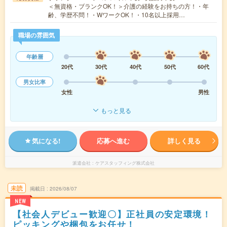
＜無資格・ブランクOK！＞介護の経験をお持ちの方！・年
齢、学歴不問！・WワークOK！・10名以上採用…
職場の雰囲気
年齢層
20代
30代
40代
50代
60代
男女比率
女性
男性
もっと見る
気になる!
応募へ進む
詳しく見る
派遣会社
ケアスタッフィング株式会社
未読
掲載日
2026/08/07
NEW
【社会人デビュー歓迎〇】正社員の安定環境！
ピッキングや梱包をお任せ！