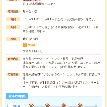
石橋(栃木県)駅から車8分
月～金・祝
曜日頻度
0:15～9:1523:15～8:15※表記のうち実働7時間45分です。
時間
3ヶ月以上【ご応募から1週間以内(最短2日目)のスピード就
期間
業が可能】即日～
時給1220円
時給
交通費
交通費支給有り
軽作業（仕分け・ピッキング・検品、商品管理）
仕事内容
成型機から出てくる部品を箱に並べる作業、箱を台車に積み
重ねる業務をお願いします。(派遣)基本土日休み…
職種未経験OK / ブランクOK / パソコンスキル不要 / 英語力不
応募資格
要
【来社不要、WEB登録OK！】〇未経験大歓迎！〇フリータ
ー、主婦(夫) 大歓迎！ ※お仕事の掛け持ち…
職場の雰囲気
年齢層