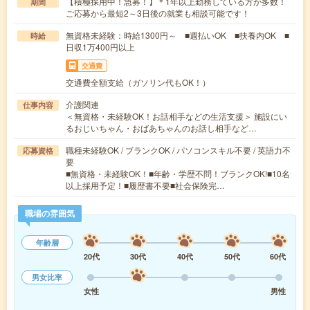
【積極採用中！急募！】＊1年以上勤務している方が多数！
期間
ご応募から最短2～3日後の就業も相談可能です！
無資格未経験：時給1300円～ ■週払いOK ■扶養内OK ■
時給
日収1万400円以上
交通費
交通費全額支給（ガソリン代もOK！）
介護関連
仕事内容
＜無資格・未経験OK！お話相手などの生活支援＞ 施設にい
るおじいちゃん・おばあちゃんのお話し相手など…
職種未経験OK / ブランクOK / パソコンスキル不要 / 英語力不
応募資格
要
■無資格・未経験OK！■年齢・学歴不問！ブランクOK!■10名
以上採用予定！■履歴書不要■社会保険完…
職場の雰囲気
年齢層
20代
30代
40代
50代
60代
男女比率
女性
男性