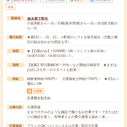
交通費別途支給あり
土日祝日が休み
残業なし
WEB登録OK
派遣
栃木県下野市
勤務地
小金井駅から---分／石橋(栃木県)駅から---分／自治医大駅か
ら---分
★週2日～（月～日） ※希望のシフトを毎月提出（日数と曜
曜日頻度
日の組み合わせや固定も可）
★【日勤のみ】1日5時間～OK！≪シフト例≫9:00～
時間
14:0010:00～15:0012:00～1…
【急募】即日勤務OK！中旬～など開始日相談可 ★まずは
期間
お試し2カ月～のスタートも歓迎！
経験者時給1650円～ 介護福祉士時給1700円～ ★日払い/
時給
週払いOK
交通費
交通費全額支給
介護関連
仕事内容
まるでホテルのような施設で働けるお仕事です！できたばか
りの施設が多く、利用者さんの要介護度も低め！体…
ブランクOK / パソコンスキル不要 / 英語力不要
応募資格