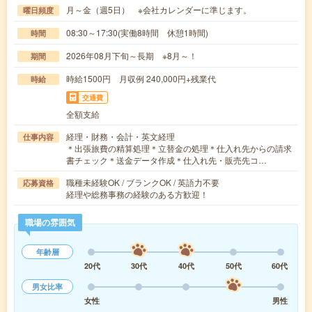
月～金（週5日） ※会社カレンダーに準じます。
曜日頻度
08:30～17:30(実働8時間 休憩1時間)
時間
2026年08月下旬～長期 ※8月～！
期間
時給1500円 月収例 240,000円+残業代
時給
交通費
全額支給
経理・財務・会計・英文経理
仕事内容
＊出張旅費の精算処理＊立替金の処理＊仕入れ先からの請求
書チェック＊送金データ作成＊仕入れ先・販売先コ…
職種未経験OK / ブランクOK / 英語力不要
応募資格
経理や総務事務の経験のある方歓迎！
職場の雰囲気
年齢層
20代
30代
40代
50代
60代
男女比率
女性
男性