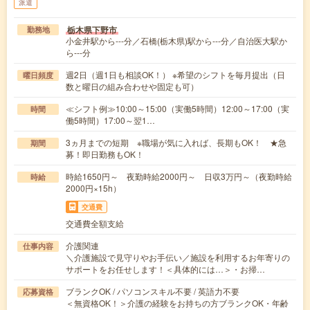
派遣
栃木県下野市
勤務地
小金井駅から---分／石橋(栃木県)駅から---分／自治医大駅か
ら---分
週2日（週1日も相談OK！） ※希望のシフトを毎月提出（日
曜日頻度
数と曜日の組み合わせや固定も可）
≪シフト例≫10:00～15:00（実働5時間）12:00～17:00（実
時間
働5時間）17:00～翌1…
3ヵ月までの短期 ※職場が気に入れば、長期もOK！ ★急
期間
募！即日勤務もOK！
時給1650円～ 夜勤時給2000円～ 日収3万円～（夜勤時給
時給
2000円×15h）
交通費
交通費全額支給
介護関連
仕事内容
＼介護施設で見守りやお手伝い／施設を利用するお年寄りの
サポートをお任せします！＜具体的には…＞・お掃…
ブランクOK / パソコンスキル不要 / 英語力不要
応募資格
＜無資格OK！＞介護の経験をお持ちの方ブランクOK・年齢