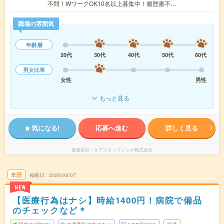
不問！WワークOK10名以上募集中！履歴書不…
職場の雰囲気
年齢層
20代
30代
40代
50代
60代
男女比率
女性
男性
もっと見る
気になる!
応募へ進む
詳しく見る
派遣会社
ケアスタッフィング株式会社
未読
掲載日
2026/08/07
NEW
【医療行為はナシ】時給1400円！病院で備品
のチェックなど＊