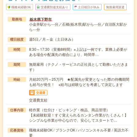
職種未経験OK
交通費別途支給あり
土日祝日が休み
無期雇用派遣
栃木県下野市
勤務地
小金井駅から---分／石橋(栃木県)駅から---分／自治医大駅か
ら---分
週5日／月～金（土日休み）
曜日頻度
8:30～17:30（実働8時間）※上記は一例です。業務上必要が
時間
ある場合や配属先の都合により、時間帯…
無期雇用（テクノ・サービスの正社員として勤務いただきま
期間
す）
月給20万円～25万円 ★配属先が変更となった際の待機期間
時給
も給与が発生！ ※給与は経験などを考慮して決定します
交通費
交通費支給
軽作業（仕分け・ピッキング・検品、商品管理）
仕事内容
【未経験歓迎！すぐ覚えられるカンタン作業がたくさん！】
シンプルな作業が中心なので、安心してスタートで…
職種未経験OK / ブランクOK / パソコンスキル不要 / 英語力不
応募資格
要