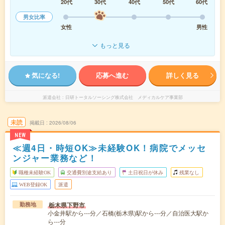
20代
30代
40代
50代
60代
男女比率
女性
男性
もっと見る
気になる!
応募へ進む
詳しく見る
派遣会社
日研トータルソーシング株式会社 メディカルケア事業部
未読
掲載日
2026/08/06
NEW
≪週4日・時短OK≫未経験OK！病院でメッセ
ンジャー業務など！
職種未経験OK
交通費別途支給あり
土日祝日が休み
残業なし
WEB登録OK
派遣
栃木県下野市
勤務地
小金井駅から---分／石橋(栃木県)駅から---分／自治医大駅か
ら---分