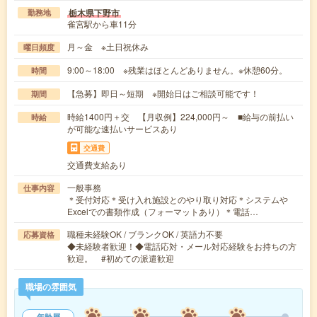
栃木県下野市
勤務地
雀宮駅から車11分
月～金 ※土日祝休み
曜日頻度
9:00～18:00 ※残業はほとんどありません。※休憩60分。
時間
【急募】即日～短期 ※開始日はご相談可能です！
期間
時給1400円＋交 【月収例】224,000円～ ■給与の前払い
時給
が可能な速払いサービスあり
交通費
交通費支給あり
一般事務
仕事内容
＊受付対応＊受け入れ施設とのやり取り対応＊システムや
Excelでの書類作成（フォーマットあり）＊電話…
職種未経験OK / ブランクOK / 英語力不要
応募資格
◆未経験者歓迎！◆電話応対・メール対応経験をお持ちの方
歓迎。 #初めての派遣歓迎
職場の雰囲気
年齢層