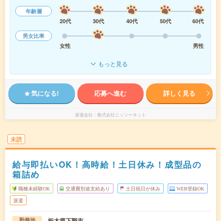
年齢層
20代
30代
40代
50代
60代
男女比率
女性
男性
もっと見る
気になる!
応募へ進む
詳しく見る
派遣会社
株式会社ニッソーネット
未読
給与即払いOK！高時給！土日休み！成型品の
箱詰め
職種未経験OK
交通費別途支給あり
土日祝日が休み
WEB登録OK
派遣
栃木県下野市
勤務地