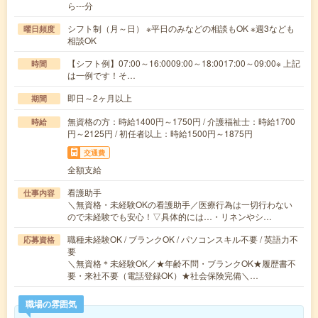
ら---分
シフト制（月～日） ※平日のみなどの相談もOK ※週3なども
曜日頻度
相談OK
【シフト例】07:00～16:0009:00～18:0017:00～09:00※ 上記
時間
は一例です！そ…
即日～2ヶ月以上
期間
無資格の方：時給1400円～1750円 / 介護福祉士：時給1700
時給
円～2125円 / 初任者以上：時給1500円～1875円
交通費
全額支給
看護助手
仕事内容
＼無資格・未経験OKの看護助手／医療行為は一切行わない
ので未経験でも安心！▽具体的には…・リネンやシ…
職種未経験OK / ブランクOK / パソコンスキル不要 / 英語力不
応募資格
要
＼無資格＊未経験OK／★年齢不問・ブランクOK★履歴書不
要・来社不要（電話登録OK）★社会保険完備＼…
職場の雰囲気