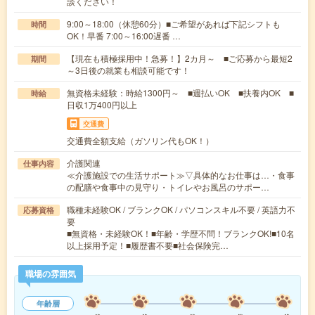
談ください！
9:00～18:00（休憩60分）■ご希望があれば下記シフトも
時間
OK！早番 7:00～16:00遅番 …
【現在も積極採用中！急募！】2カ月～ ■ご応募から最短2
期間
～3日後の就業も相談可能です！
無資格未経験：時給1300円～ ■週払いOK ■扶養内OK ■
時給
日収1万400円以上
交通費
交通費全額支給（ガソリン代もOK！）
介護関連
仕事内容
≪介護施設での生活サポート≫▽具体的なお仕事は…・食事
の配膳や食事中の見守り・トイレやお風呂のサポー…
職種未経験OK / ブランクOK / パソコンスキル不要 / 英語力不
応募資格
要
■無資格・未経験OK！■年齢・学歴不問！ブランクOK!■10名
以上採用予定！■履歴書不要■社会保険完…
職場の雰囲気
年齢層