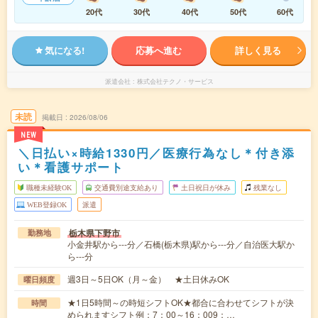
20代
30代
40代
50代
60代
気になる!
応募へ進む
詳しく見る
派遣会社
株式会社テクノ・サービス
未読
掲載日
2026/08/06
NEW
＼日払い×時給1330円／医療行為なし＊付き添
い＊看護サポート
職種未経験OK
交通費別途支給あり
土日祝日が休み
残業なし
WEB登録OK
派遣
栃木県下野市
勤務地
小金井駅から---分／石橋(栃木県)駅から---分／自治医大駅か
ら---分
週3日～5日OK（月～金） ★土日休みOK
曜日頻度
★1日5時間～の時短シフトOK★都合に合わせてシフトが決
時間
められますシフト例：7：00～16：009：…