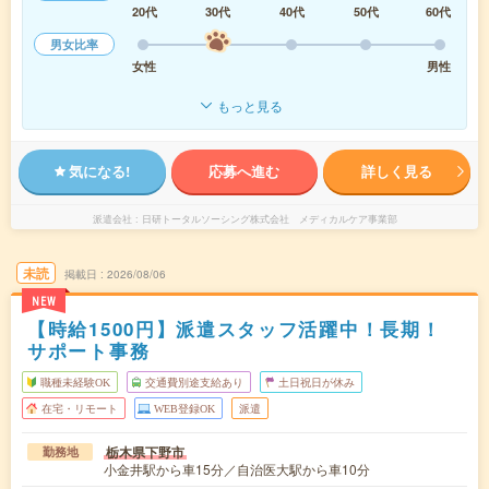
20代
30代
40代
50代
60代
男女比率
女性
男性
もっと見る
気になる!
応募へ進む
詳しく見る
派遣会社
日研トータルソーシング株式会社 メディカルケア事業部
未読
掲載日
2026/08/06
NEW
【時給1500円】派遣スタッフ活躍中！長期！
サポート事務
職種未経験OK
交通費別途支給あり
土日祝日が休み
在宅・リモート
WEB登録OK
派遣
栃木県下野市
勤務地
小金井駅から車15分／自治医大駅から車10分