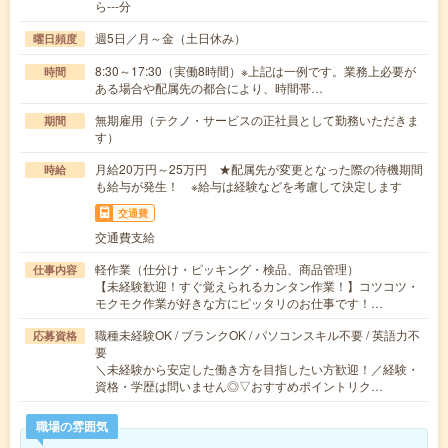
ら---分
週5日／月～金（土日休み）
曜日頻度
8:30～17:30（実働8時間）※上記は一例です。業務上必要が
時間
ある場合や配属先の都合により、時間帯…
無期雇用（テクノ・サービスの正社員として勤務いただきま
期間
す）
月給20万円～25万円 ★配属先が変更となった際の待機期間
時給
も給与が発生！ ※給与は経験などを考慮して決定します
交通費
交通費支給
軽作業（仕分け・ピッキング・検品、商品管理）
仕事内容
【未経験歓迎！すぐ覚えられるカンタン作業！】コツコツ・
モクモク作業が好きな方にピッタリのお仕事です！…
職種未経験OK / ブランクOK / パソコンスキル不要 / 英語力不
応募資格
要
＼未経験から安定した働き方を目指したい方歓迎！／経験・
資格・学歴は問いません◎▽おすすめポイントリク…
職場の雰囲気