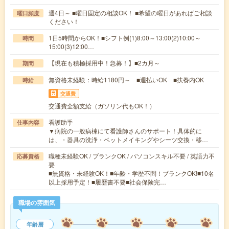
週4日～ ■曜日固定の相談OK！ ■希望の曜日があればご相談
曜日頻度
ください！
1日5時間からOK！■シフト例(1)8:00～13:00(2)10:00～
時間
15:00(3)12:00…
【現在も積極採用中！急募！】■2カ月～
期間
無資格未経験：時給1180円～ ■週払いOK ■扶養内OK
時給
交通費
交通費全額支給（ガソリン代もOK！）
看護助手
仕事内容
▼病院の一般病棟にて看護師さんのサポート！具体的に
は、・器具の洗浄・ベットメイキングやシーツ交換・移…
職種未経験OK / ブランクOK / パソコンスキル不要 / 英語力不
応募資格
要
■無資格・未経験OK！■年齢・学歴不問！ブランクOK!■10名
以上採用予定！■履歴書不要■社会保険完…
職場の雰囲気
年齢層