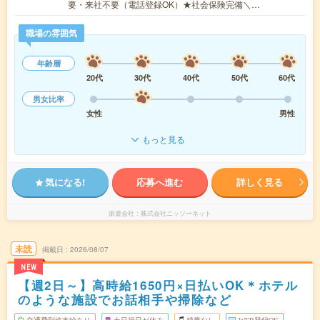
要・来社不要（電話登録OK）★社会保険完備＼…
職場の雰囲気
年齢層
20代
30代
40代
50代
60代
男女比率
女性
男性
もっと見る
気になる!
応募へ進む
詳しく見る
派遣会社
株式会社ニッソーネット
未読
掲載日
2026/08/07
NEW
【週2日～】高時給1650円×日払いOK＊ホテル
のような施設でお話相手や掃除など