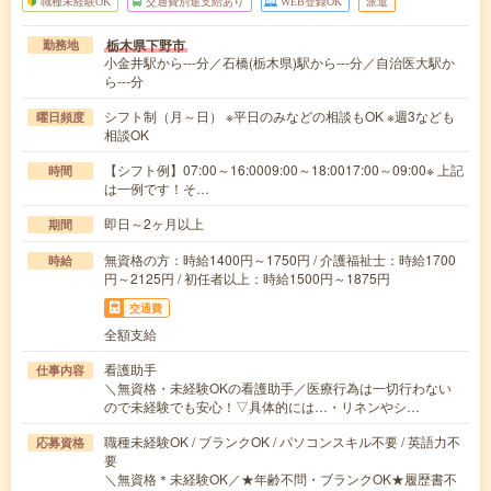
職種未経験OK
交通費別途支給あり
WEB登録OK
派遣
栃木県下野市
勤務地
小金井駅から---分／石橋(栃木県)駅から---分／自治医大駅か
ら---分
シフト制（月～日） ※平日のみなどの相談もOK ※週3なども
曜日頻度
相談OK
【シフト例】07:00～16:0009:00～18:0017:00～09:00※ 上記
時間
は一例です！そ…
即日～2ヶ月以上
期間
無資格の方：時給1400円～1750円 / 介護福祉士：時給1700
時給
円～2125円 / 初任者以上：時給1500円～1875円
交通費
全額支給
看護助手
仕事内容
＼無資格・未経験OKの看護助手／医療行為は一切行わない
ので未経験でも安心！▽具体的には…・リネンやシ…
職種未経験OK / ブランクOK / パソコンスキル不要 / 英語力不
応募資格
要
＼無資格＊未経験OK／★年齢不問・ブランクOK★履歴書不