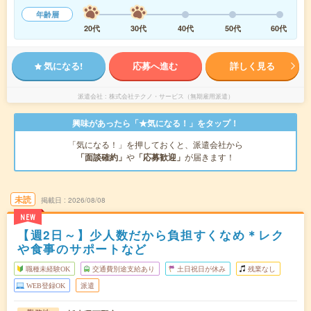
年齢層
20代
30代
40代
50代
60代
気になる!
応募へ進む
詳しく見る
派遣会社
株式会社テクノ・サービス（無期雇用派遣）
興味があったら「★気になる！」をタップ！
「気になる！」を押しておくと、派遣会社から
「面談確約」
や
「応募歓迎」
が届きます！
未読
掲載日
2026/08/08
NEW
【週2日～】少人数だから負担すくなめ＊レク
や食事のサポートなど
職種未経験OK
交通費別途支給あり
土日祝日が休み
残業なし
WEB登録OK
派遣