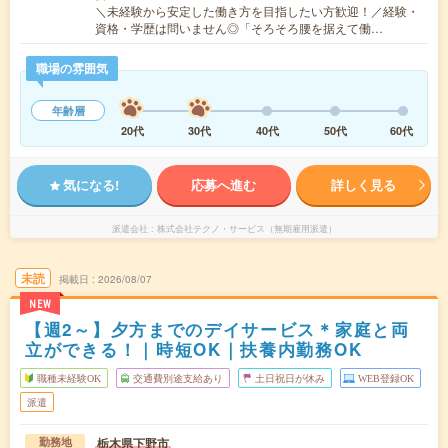
＼未経験から安定した働き方を目指したい方歓迎！／経験・
資格・学歴は問いません◎「そろそろ腰を据えて働…
職場の雰囲気
年齢層
20代
30代
40代
50代
60代
気になる!
応募へ進む
詳しく見る
派遣会社
株式会社テクノ・サービス（無期雇用派遣）
未読
掲載日
2026/08/07
NEW
【週2～】夕方までのデイサービス＊家庭と両
立ができる！｜時短OK｜扶養内勤務OK
職種未経験OK
交通費別途支給あり
土日祝日が休み
WEB登録OK
派遣
栃木県下野市
勤務地