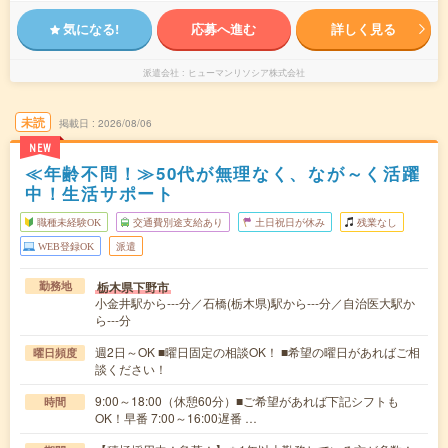
気になる!
応募へ進む
詳しく見る
派遣会社
ヒューマンリソシア株式会社
未読
掲載日
2026/08/06
NEW
≪年齢不問！≫50代が無理なく、なが～く活躍
中！生活サポート
職種未経験OK
交通費別途支給あり
土日祝日が休み
残業なし
WEB登録OK
派遣
栃木県下野市
勤務地
小金井駅から---分／石橋(栃木県)駅から---分／自治医大駅か
ら---分
週2日～OK ■曜日固定の相談OK！ ■希望の曜日があればご相
曜日頻度
談ください！
9:00～18:00（休憩60分）■ご希望があれば下記シフトも
時間
OK！早番 7:00～16:00遅番 …