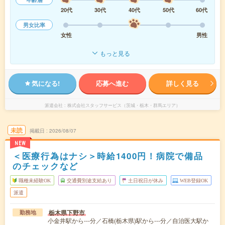
20代
30代
40代
50代
60代
男女比率
女性
男性
もっと見る
気になる!
応募へ進む
詳しく見る
派遣会社
株式会社スタッフサービス（茨城・栃木・群馬エリア）
未読
掲載日
2026/08/07
NEW
＜医療行為はナシ＞時給1400円！病院で備品
のチェックなど
職種未経験OK
交通費別途支給あり
土日祝日が休み
WEB登録OK
派遣
栃木県下野市
勤務地
小金井駅から---分／石橋(栃木県)駅から---分／自治医大駅か