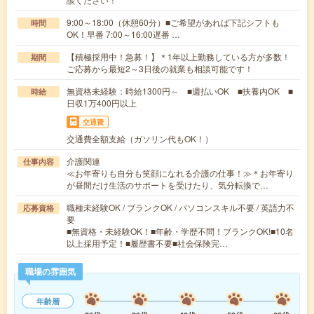
9:00～18:00（休憩60分）■ご希望があれば下記シフトも
時間
OK！早番 7:00～16:00遅番 …
【積極採用中！急募！】＊1年以上勤務している方が多数！
期間
ご応募から最短2～3日後の就業も相談可能です！
無資格未経験：時給1300円～ ■週払いOK ■扶養内OK ■
時給
日収1万400円以上
交通費
交通費全額支給（ガソリン代もOK！）
介護関連
仕事内容
≪お年寄りも自分も笑顔になれる介護の仕事！≫＊お年寄り
が昼間だけ生活のサポートを受けたり、気分転換で…
職種未経験OK / ブランクOK / パソコンスキル不要 / 英語力不
応募資格
要
■無資格・未経験OK！■年齢・学歴不問！ブランクOK!■10名
以上採用予定！■履歴書不要■社会保険完…
職場の雰囲気
年齢層