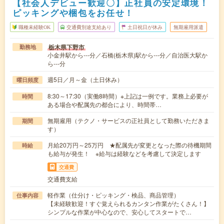
【社会人デビュー歓迎〇】正社員の安定環境！
ピッキングや梱包をお任せ！
職種未経験OK
交通費別途支給あり
土日祝日が休み
無期雇用派遣
栃木県下野市
勤務地
小金井駅から---分／石橋(栃木県)駅から---分／自治医大駅か
ら---分
週5日／月～金（土日休み）
曜日頻度
8:30～17:30（実働8時間）※上記は一例です。業務上必要が
時間
ある場合や配属先の都合により、時間帯…
無期雇用（テクノ・サービスの正社員として勤務いただきま
期間
す）
月給20万円～25万円 ★配属先が変更となった際の待機期間
時給
も給与が発生！ ※給与は経験などを考慮して決定します
交通費
交通費支給
軽作業（仕分け・ピッキング・検品、商品管理）
仕事内容
【未経験歓迎！すぐ覚えられるカンタン作業がたくさん！】
シンプルな作業が中心なので、安心してスタートで…