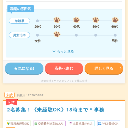
職場の雰囲気
年齢層
20代
30代
40代
50代
60代
男女比率
女性
男性
もっと見る
気になる!
応募へ進む
詳しく見る
派遣会社
ケアスタッフィング株式会社
未読
掲載日
2026/08/07
NEW
2名募集！《未経験OK》18時まで＊事務
職種未経験OK
交通費別途支給あり
土日祝日が休み
WEB登録OK