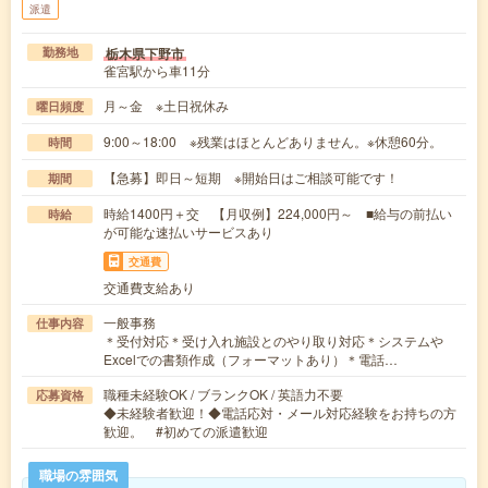
派遣
栃木県下野市
勤務地
雀宮駅から車11分
月～金 ※土日祝休み
曜日頻度
9:00～18:00 ※残業はほとんどありません。※休憩60分。
時間
【急募】即日～短期 ※開始日はご相談可能です！
期間
時給1400円＋交 【月収例】224,000円～ ■給与の前払い
時給
が可能な速払いサービスあり
交通費
交通費支給あり
一般事務
仕事内容
＊受付対応＊受け入れ施設とのやり取り対応＊システムや
Excelでの書類作成（フォーマットあり）＊電話…
職種未経験OK / ブランクOK / 英語力不要
応募資格
◆未経験者歓迎！◆電話応対・メール対応経験をお持ちの方
歓迎。 #初めての派遣歓迎
職場の雰囲気