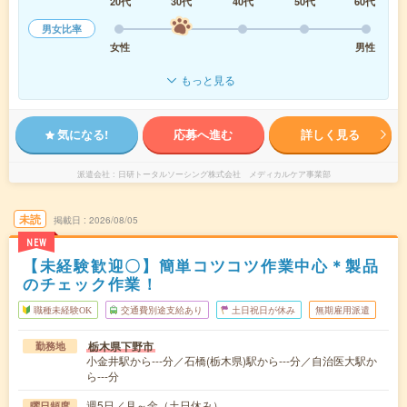
20代
30代
40代
50代
60代
男女比率
女性
男性
もっと見る
気になる!
応募へ進む
詳しく見る
派遣会社
日研トータルソーシング株式会社 メディカルケア事業部
未読
掲載日
2026/08/05
NEW
【未経験歓迎〇】簡単コツコツ作業中心＊製品
のチェック作業！
職種未経験OK
交通費別途支給あり
土日祝日が休み
無期雇用派遣
栃木県下野市
勤務地
小金井駅から---分／石橋(栃木県)駅から---分／自治医大駅か
ら---分
週5日／月～金（土日休み）
曜日頻度