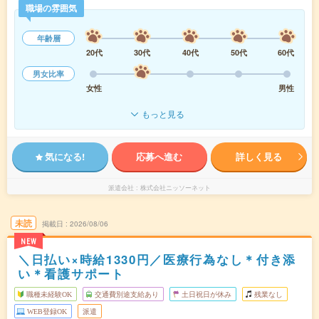
職場の雰囲気
年齢層
20代
30代
40代
50代
60代
男女比率
女性
男性
もっと見る
気になる!
応募へ進む
詳しく見る
派遣会社
株式会社ニッソーネット
未読
掲載日
2026/08/06
NEW
＼日払い×時給1330円／医療行為なし＊付き添
い＊看護サポート
職種未経験OK
交通費別途支給あり
土日祝日が休み
残業なし
WEB登録OK
派遣