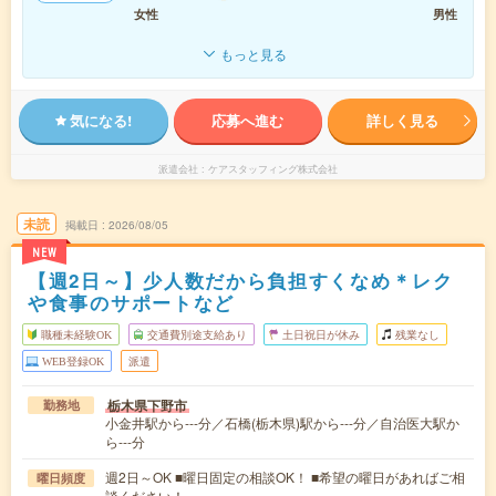
女性
男性
もっと見る
気になる!
応募へ進む
詳しく見る
派遣会社
ケアスタッフィング株式会社
未読
掲載日
2026/08/05
NEW
【週2日～】少人数だから負担すくなめ＊レク
や食事のサポートなど
職種未経験OK
交通費別途支給あり
土日祝日が休み
残業なし
WEB登録OK
派遣
栃木県下野市
勤務地
小金井駅から---分／石橋(栃木県)駅から---分／自治医大駅か
ら---分
週2日～OK ■曜日固定の相談OK！ ■希望の曜日があればご相
曜日頻度
談ください！