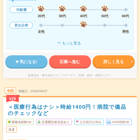
年齢層
20代
30代
40代
50代
60代
男女比率
女性
男性
もっと見る
気になる!
応募へ進む
詳しく見る
派遣会社
株式会社スタッフサービス（茨城・栃木・群馬エリア）
未読
掲載日
2026/08/07
NEW
＜医療行為はナシ＞時給1400円！病院で備品
のチェックなど
職種未経験OK
交通費別途支給あり
土日祝日が休み
WEB登録OK
派遣