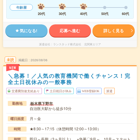
年齢層
20代
30代
40代
50代
60代
気になる!
応募へ進む
詳しく見る
派遣会社
ランスタッド株式会社 北関東エリア
未読
掲載日
2026/08/06
NEW
＼急募！／人気の教育機関で働くチャンス！完
全土日祝休みの一般事務
交通費別途支給あり
土日祝日が休み
WEB登録OK
派遣
栃木県下野市
勤務地
自治医大駅から徒歩10分
月～金
曜日頻度
★8:30～17:15（休憩時間 12:00～13:00）
時間
即日～長期（3ヵ月以上） ※急募〇9月～、10月～スタート
期間