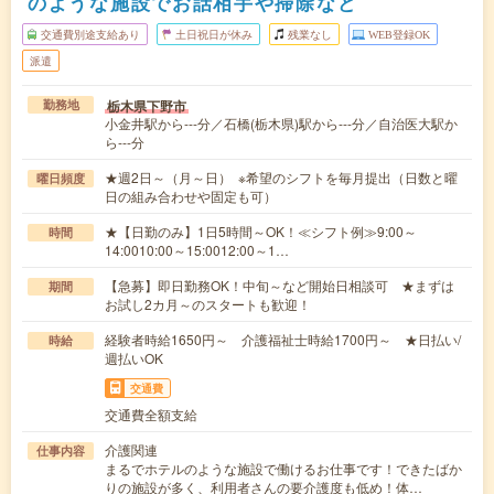
のような施設でお話相手や掃除など
交通費別途支給あり
土日祝日が休み
残業なし
WEB登録OK
派遣
栃木県下野市
勤務地
小金井駅から---分／石橋(栃木県)駅から---分／自治医大駅か
ら---分
★週2日～（月～日） ※希望のシフトを毎月提出（日数と曜
曜日頻度
日の組み合わせや固定も可）
★【日勤のみ】1日5時間～OK！≪シフト例≫9:00～
時間
14:0010:00～15:0012:00～1…
【急募】即日勤務OK！中旬～など開始日相談可 ★まずは
期間
お試し2カ月～のスタートも歓迎！
経験者時給1650円～ 介護福祉士時給1700円～ ★日払い/
時給
週払いOK
交通費
交通費全額支給
介護関連
仕事内容
まるでホテルのような施設で働けるお仕事です！できたばか
りの施設が多く、利用者さんの要介護度も低め！体…