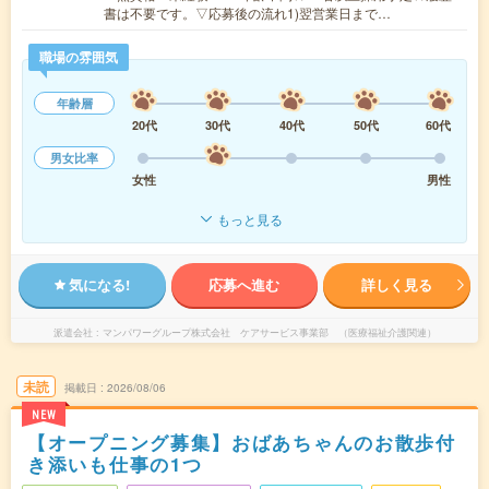
書は不要です。▽応募後の流れ1)翌営業日まで…
職場の雰囲気
年齢層
20代
30代
40代
50代
60代
男女比率
女性
男性
もっと見る
気になる!
応募へ進む
詳しく見る
派遣会社
マンパワーグループ株式会社 ケアサービス事業部 （医療福祉介護関連）
未読
掲載日
2026/08/06
NEW
【オープニング募集】おばあちゃんのお散歩付
き添いも仕事の1つ