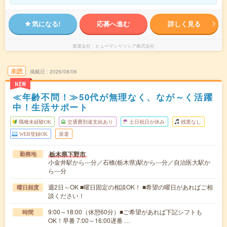
気になる!
応募へ進む
詳しく見る
派遣会社
ヒューマンリソシア株式会社
未読
掲載日
2026/08/06
NEW
≪年齢不問！≫50代が無理なく、なが～く活躍
中！生活サポート
職種未経験OK
交通費別途支給あり
土日祝日が休み
残業なし
WEB登録OK
派遣
栃木県下野市
勤務地
小金井駅から---分／石橋(栃木県)駅から---分／自治医大駅か
ら---分
週2日～OK ■曜日固定の相談OK！ ■希望の曜日があればご相
曜日頻度
談ください！
9:00～18:00（休憩60分）■ご希望があれば下記シフトも
時間
OK！早番 7:00～16:00遅番 …