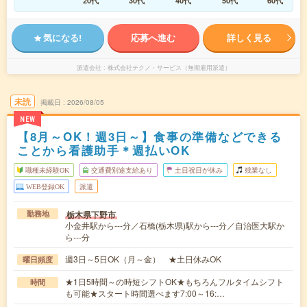
20代
30代
40代
50代
60代
気になる!
応募へ進む
詳しく見る
派遣会社
株式会社テクノ・サービス（無期雇用派遣）
未読
掲載日
2026/08/05
NEW
【8月～OK！週3日～】食事の準備などできる
ことから看護助手＊週払いOK
職種未経験OK
交通費別途支給あり
土日祝日が休み
残業なし
WEB登録OK
派遣
栃木県下野市
勤務地
小金井駅から---分／石橋(栃木県)駅から---分／自治医大駅か
ら---分
週3日～5日OK（月～金） ★土日休みOK
曜日頻度
★1日5時間～の時短シフトOK★もちろんフルタイムシフト
時間
も可能★スタート時間選べます7:00～16:…