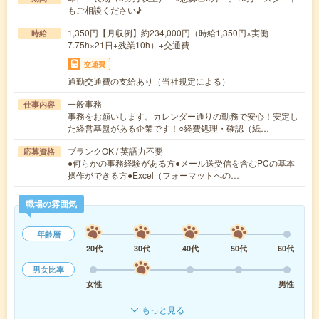
もご相談ください♪
1,350円【月収例】約234,000円（時給1,350円×実働
時給
7.75h×21日+残業10h）+交通費
交通費
通勤交通費の支給あり（当社規定による）
一般事務
仕事内容
事務をお願いします。カレンダー通りの勤務で安心！安定し
た経営基盤がある企業です！○経費処理・確認（紙…
ブランクOK / 英語力不要
応募資格
●何らかの事務経験がある方●メール送受信を含むPCの基本
操作ができる方●Excel（フォーマットへの…
職場の雰囲気
年齢層
20代
30代
40代
50代
60代
男女比率
女性
男性
もっと見る