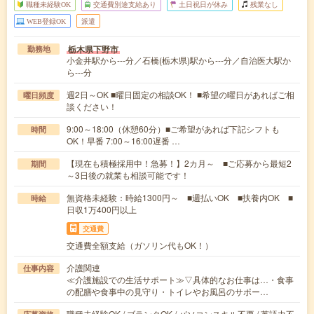
職種未経験OK
交通費別途支給あり
土日祝日が休み
残業なし
WEB登録OK
派遣
栃木県下野市
勤務地
小金井駅から---分／石橋(栃木県)駅から---分／自治医大駅か
ら---分
週2日～OK ■曜日固定の相談OK！ ■希望の曜日があればご相
曜日頻度
談ください！
9:00～18:00（休憩60分）■ご希望があれば下記シフトも
時間
OK！早番 7:00～16:00遅番 …
【現在も積極採用中！急募！】2カ月～ ■ご応募から最短2
期間
～3日後の就業も相談可能です！
無資格未経験：時給1300円～ ■週払いOK ■扶養内OK ■
時給
日収1万400円以上
交通費
交通費全額支給（ガソリン代もOK！）
介護関連
仕事内容
≪介護施設での生活サポート≫▽具体的なお仕事は…・食事
の配膳や食事中の見守り・トイレやお風呂のサポー…
職種未経験OK / ブランクOK / パソコンスキル不要 / 英語力不