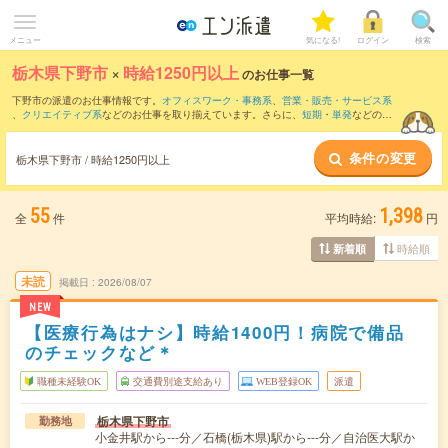
メニュー
気になる!
ログイン
検索
栃木県下野市
×
時給1250円以上
のお仕事一覧
下野市の派遣のお仕事情報です。
オフィスワーク・事務系
、
営業・販売・サービス系
、
クリエイティブ系
などのお仕事を取り揃えています。さらに、
短期
・
単発
などの期
間や、
職種未経験OK
などのこだわり条件で絞り込んでいただけます。
条件の変更
栃木県下野市 / 時給1250円以上
55
1,398
全
件
平均時給:
円
時給順
新着順
未読
掲載日
2026/08/07
NEW
【医療行為はナシ】時給1400円！病院で備品
のチェックなど＊
職種未経験OK
交通費別途支給あり
WEB登録OK
派遣
栃木県下野市
勤務地
小金井駅から---分／石橋(栃木県)駅から---分／自治医大駅か