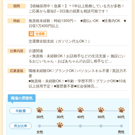
【積極採用中！急募！】＊1年以上勤務している方が多数！
期間
ご応募から最短2～3日後の就業も相談可能です！
無資格未経験：時給1300円～ ■週払いOK ■扶養内OK ■
時給
日収1万400円以上
交通費
交通費全額支給（ガソリン代もOK！）
介護関連
仕事内容
＜無資格・未経験OK！お話相手などの生活支援＞ 施設にい
るおじいちゃん・おばあちゃんのお話し相手など…
職種未経験OK / ブランクOK / パソコンスキル不要 / 英語力不
応募資格
要
■無資格・未経験OK！■年齢・学歴不問！ブランクOK!■10名
以上採用予定！■履歴書不要■社会保険完…
職場の雰囲気
年齢層
20代
30代
40代
50代
60代
男女比率
女性
男性