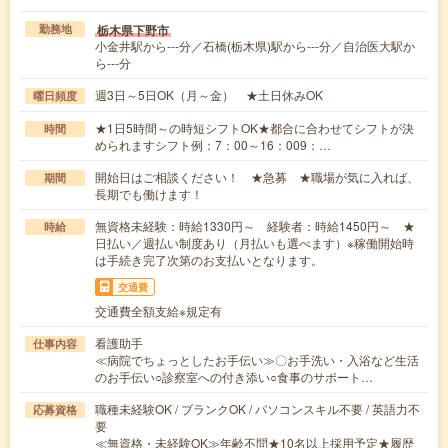
栃木県下野市
勤務地
小金井駅から---分／石橋(栃木県)駅から---分／自治医大駅か
ら---分
週3日～5日OK（月～金） ★土日休みOK
曜日頻度
★1日5時間～の時短シフトOK★都合に合わせてシフトが決
時間
められますシフト例：7：00～16：009：…
開始日はご相談ください！ ★急募 ★職場が気に入れば、
期間
長期でも働けます！
無資格未経験：時給1330円～ 経験者：時給1450円～ ★
時給
日払い／週払い制度あり（月払いも選べます）※稼働開始時
は手続き完了次第のお支払いとなります。
交通費
交通費全額支給※規定有
看護助手
仕事内容
≪病院でちょっとしたお手伝い≫〇お手洗い・入浴など生活
のお手伝い○診察室への付き添い○食事のサポート…
職種未経験OK / ブランクOK / パソコンスキル不要 / 英語力不
応募資格
要
≪無資格・未経験OK≫年齢不問★10名以上採用予定★履歴