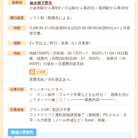
栃木県下野市
勤務地
小金井駅から車9分／小山駅から車20分／真岡駅から車30分
シフト制（勤務先による）
曜日頻度
(1)08:30-21:00(休憩60分)(2)20:30-09:00(休憩60分)※1ヶ月変
時間
形労働…
3ヶ月以上／即日～長期（2ヶ月更新）
期間
時給1500円／月収例：33.1万円＝1、500円×11.5H×16日勤
時給
務、残業代（月間20H対応時：37、500円）、深夜代（18、
000円）の場合＋交通費別途支給
交通費
実費支給／当社規定あり。
マシンオペレーター
仕事内容
／ マシン操作・フォーク作業などをお任せ！ 資格を活か
してガッツリ稼ごう！＼━━━━業務内容━━━━…
ブランクOK / 英語力不要
応募資格
フォークリフト運転技能講習修了（無制限）PCスキル：文
字・入力程度（メール作成など）Excel：初級…
職場の雰囲気