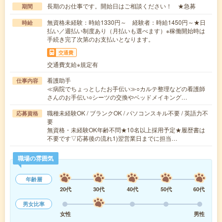
長期のお仕事です。開始日はご相談ください！ ★急募
期間
無資格未経験：時給1330円～ 経験者：時給1450円～★日
時給
払い／週払い制度あり（月払いも選べます）※稼働開始時は
手続き完了次第のお支払いとなります。
交通費
交通費支給※規定有
看護助手
仕事内容
≪病院でちょっとしたお手伝い≫○カルテ整理などの看護師
さんのお手伝い○シーツの交換やベッドメイキング…
職種未経験OK / ブランクOK / パソコンスキル不要 / 英語力不
応募資格
要
無資格・未経験OK年齢不問★10名以上採用予定★履歴書は
不要です▽応募後の流れ1)翌営業日までに担当…
職場の雰囲気
年齢層
20代
30代
40代
50代
60代
男女比率
女性
男性