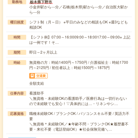
栃木県下野市
勤務地
小金井駅から---分／石橋(栃木県)駅から---分／自治医大駅か
ら---分
シフト制（月～日） ※平日のみなどの相談もOK ※週3なども
曜日頻度
相談OK
【シフト例】07:00～16:0009:00～18:0017:00～09:00※ 上記
時間
は一例です！そ…
即日～2ヶ月以上
期間
無資格の方：時給1400円～1750円 / 介護福祉士：時給1700
時給
円～2125円 / 初任者以上：時給1500円～1875円
交通費
全額支給
看護助手
仕事内容
＼無資格・未経験OKの看護助手／医療行為は一切行わない
ので未経験でも安心！▽具体的には…・リネンやシ…
職種未経験OK / ブランクOK / パソコンスキル不要 / 英語力不
応募資格
要
＼無資格＊未経験OK／★年齢不問・ブランクOK★履歴書不
要・来社不要（電話登録OK）★社会保険完備＼…