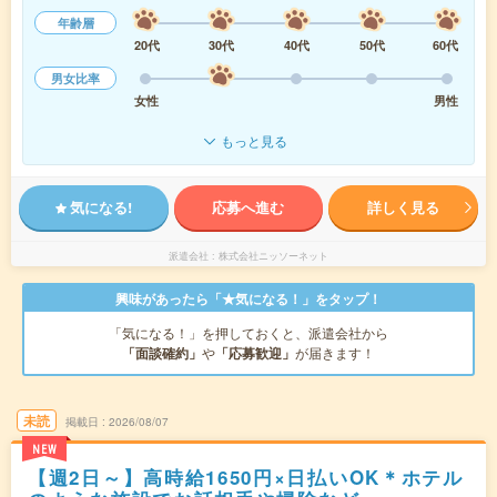
年齢層
20代
30代
40代
50代
60代
男女比率
女性
男性
もっと見る
気になる!
応募へ進む
詳しく見る
派遣会社
株式会社ニッソーネット
興味があったら「★気になる！」をタップ！
「気になる！」を押しておくと、派遣会社から
「面談確約」
や
「応募歓迎」
が届きます！
未読
掲載日
2026/08/07
NEW
【週2日～】高時給1650円×日払いOK＊ホテル