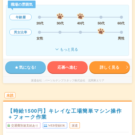
職場の雰囲気
年齢層
20代
30代
40代
50代
60代
男女比率
女性
男性
もっと見る
気になる!
応募へ進む
詳しく見る
派遣会社
パーソルテンプスタッフ株式会社 北関東エリア
未読
【時給1500円】キレイな工場簡単マシン操作
＋フォーク作業
交通費別途支給あり
WEB登録OK
派遣