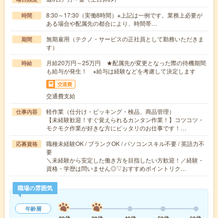
8:30～17:30（実働8時間）※上記は一例です。業務上必要が
時間
ある場合や配属先の都合により、時間帯…
無期雇用（テクノ・サービスの正社員として勤務いただきま
期間
す）
月給20万円～25万円 ★配属先が変更となった際の待機期間
時給
も給与が発生！ ※給与は経験などを考慮して決定します
交通費
交通費支給
軽作業（仕分け・ピッキング・検品、商品管理）
仕事内容
【未経験歓迎！すぐ覚えられるカンタン作業！】コツコツ・
モクモク作業が好きな方にピッタリのお仕事です！…
職種未経験OK / ブランクOK / パソコンスキル不要 / 英語力不
応募資格
要
＼未経験から安定した働き方を目指したい方歓迎！／経験・
資格・学歴は問いません◎▽おすすめポイントリク…
職場の雰囲気
年齢層