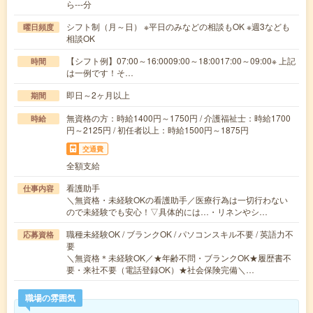
ら---分
シフト制（月～日） ※平日のみなどの相談もOK ※週3なども
曜日頻度
相談OK
【シフト例】07:00～16:0009:00～18:0017:00～09:00※ 上記
時間
は一例です！そ…
即日～2ヶ月以上
期間
無資格の方：時給1400円～1750円 / 介護福祉士：時給1700
時給
円～2125円 / 初任者以上：時給1500円～1875円
交通費
全額支給
看護助手
仕事内容
＼無資格・未経験OKの看護助手／医療行為は一切行わない
ので未経験でも安心！▽具体的には…・リネンやシ…
職種未経験OK / ブランクOK / パソコンスキル不要 / 英語力不
応募資格
要
＼無資格＊未経験OK／★年齢不問・ブランクOK★履歴書不
要・来社不要（電話登録OK）★社会保険完備＼…
職場の雰囲気