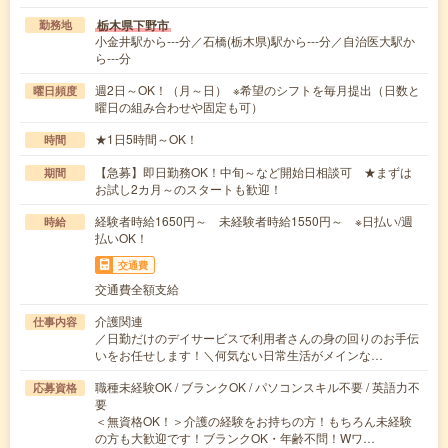
栃木県下野市
勤務地
小金井駅から---分／石橋(栃木県)駅から---分／自治医大駅か
ら---分
週2日～OK！（月～日） ※希望のシフトを毎月提出（日数と
曜日頻度
曜日の組み合わせや固定も可）
★1日5時間～OK！
時間
【急募】即日勤務OK！中旬～など開始日相談可 ★まずは
期間
お試し2カ月～のスタートも歓迎！
経験者時給1650円～ 未経験者時給1550円～ ※日払い/週
時給
払いOK！
交通費
交通費全額支給
介護関連
仕事内容
／日勤だけのデイサービスで利用者さんの身の回りのお手伝
いをお任せします！＼何気ない日常生活がメインな…
職種未経験OK / ブランクOK / パソコンスキル不要 / 英語力不
応募資格
要
＜無資格OK！＞介護の経験をお持ちの方！もちろん未経験
の方も大歓迎です！ブランクOK・年齢不問！Wワ…