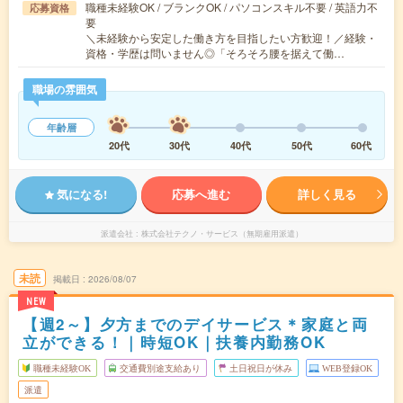
職種未経験OK / ブランクOK / パソコンスキル不要 / 英語力不
応募資格
要
＼未経験から安定した働き方を目指したい方歓迎！／経験・
資格・学歴は問いません◎「そろそろ腰を据えて働…
職場の雰囲気
年齢層
20代
30代
40代
50代
60代
気になる!
応募へ進む
詳しく見る
派遣会社
株式会社テクノ・サービス（無期雇用派遣）
未読
掲載日
2026/08/07
NEW
【週2～】夕方までのデイサービス＊家庭と両
立ができる！｜時短OK｜扶養内勤務OK
職種未経験OK
交通費別途支給あり
土日祝日が休み
WEB登録OK
派遣