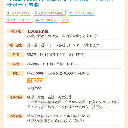
サポート事務
職種未経験OK
交通費別途支給あり
土日祝日が休み
在宅・リモート
WEB登録OK
派遣
栃木県下野市
勤務地
小金井駅から車15分／自治医大駅から車10分
月～金（週5日） ※会社カレンダーに準じます。
曜日頻度
08:30～17:30(実働8時間 休憩1時間)
時間
2026年08月下旬～長期 ※8月～！
期間
時給1500円 月収例 240,000円+残業代
時給
交通費
全額支給
経理・財務・会計・英文経理
仕事内容
＊出張旅費の精算処理＊立替金の処理＊仕入れ先からの請求
書チェック＊送金データ作成＊仕入れ先・販売先コ…
職種未経験OK / ブランクOK / 英語力不要
応募資格
経理や総務事務の経験のある方歓迎！