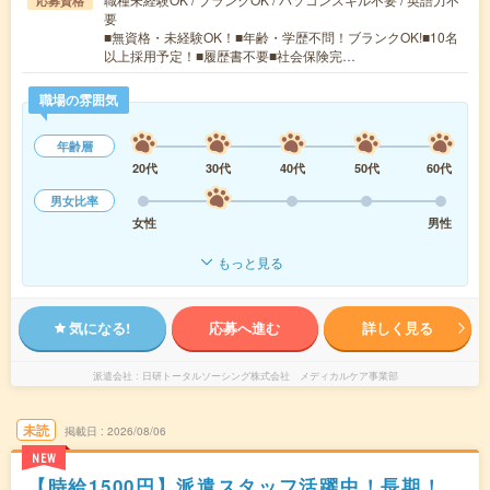
応募資格
要
■無資格・未経験OK！■年齢・学歴不問！ブランクOK!■10名
以上採用予定！■履歴書不要■社会保険完…
職場の雰囲気
年齢層
20代
30代
40代
50代
60代
男女比率
女性
男性
もっと見る
気になる!
応募へ進む
詳しく見る
派遣会社
日研トータルソーシング株式会社 メディカルケア事業部
未読
掲載日
2026/08/06
NEW
【時給1500円】派遣スタッフ活躍中！長期！