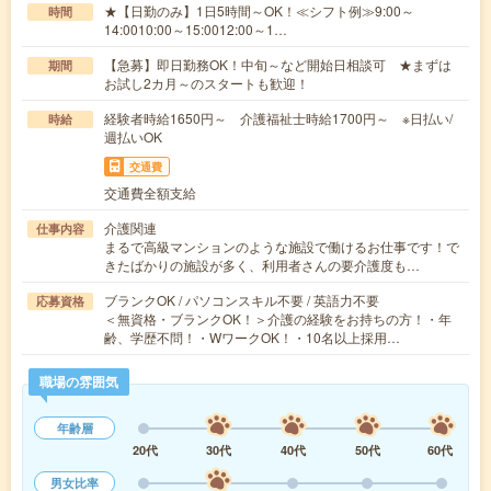
★【日勤のみ】1日5時間～OK！≪シフト例≫9:00～
時間
14:0010:00～15:0012:00～1…
【急募】即日勤務OK！中旬～など開始日相談可 ★まずは
期間
お試し2カ月～のスタートも歓迎！
経験者時給1650円～ 介護福祉士時給1700円～ ※日払い/
時給
週払いOK
交通費
交通費全額支給
介護関連
仕事内容
まるで高級マンションのような施設で働けるお仕事です！で
きたばかりの施設が多く、利用者さんの要介護度も…
ブランクOK / パソコンスキル不要 / 英語力不要
応募資格
＜無資格・ブランクOK！＞介護の経験をお持ちの方！・年
齢、学歴不問！・WワークOK！・10名以上採用…
職場の雰囲気
年齢層
20代
30代
40代
50代
60代
男女比率