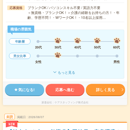
ブランクOK / パソコンスキル不要 / 英語力不要
応募資格
＜無資格・ブランクOK！＞介護の経験をお持ちの方！・年
齢、学歴不問！・WワークOK！・10名以上採用…
職場の雰囲気
年齢層
20代
30代
40代
50代
60代
男女比率
女性
男性
もっと見る
気になる!
応募へ進む
詳しく見る
派遣会社
ケアスタッフィング株式会社
未読
掲載日
2026/08/07
NEW