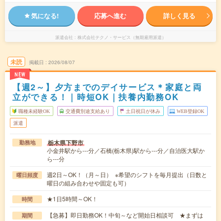
気になる!
応募へ進む
詳しく見る
派遣会社
株式会社テクノ・サービス（無期雇用派遣）
未読
掲載日
2026/08/07
NEW
【週2～】夕方までのデイサービス＊家庭と両
立ができる！｜時短OK｜扶養内勤務OK
職種未経験OK
交通費別途支給あり
土日祝日が休み
WEB登録OK
派遣
栃木県下野市
勤務地
小金井駅から---分／石橋(栃木県)駅から---分／自治医大駅か
ら---分
週2日～OK！（月～日） ※希望のシフトを毎月提出（日数と
曜日頻度
曜日の組み合わせや固定も可）
★1日5時間～OK！
時間
【急募】即日勤務OK！中旬～など開始日相談可 ★まずは
期間