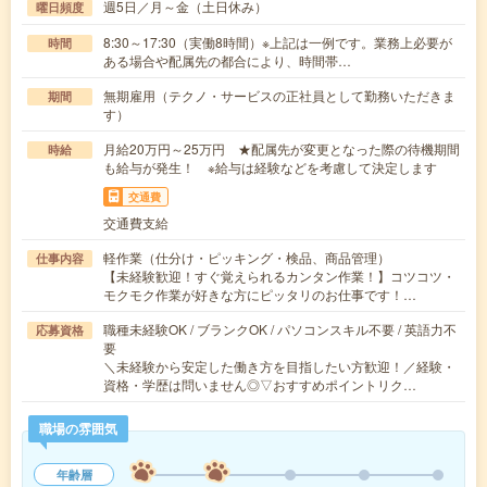
週5日／月～金（土日休み）
曜日頻度
8:30～17:30（実働8時間）※上記は一例です。業務上必要が
時間
ある場合や配属先の都合により、時間帯…
無期雇用（テクノ・サービスの正社員として勤務いただきま
期間
す）
月給20万円～25万円 ★配属先が変更となった際の待機期間
時給
も給与が発生！ ※給与は経験などを考慮して決定します
交通費
交通費支給
軽作業（仕分け・ピッキング・検品、商品管理）
仕事内容
【未経験歓迎！すぐ覚えられるカンタン作業！】コツコツ・
モクモク作業が好きな方にピッタリのお仕事です！…
職種未経験OK / ブランクOK / パソコンスキル不要 / 英語力不
応募資格
要
＼未経験から安定した働き方を目指したい方歓迎！／経験・
資格・学歴は問いません◎▽おすすめポイントリク…
職場の雰囲気
年齢層