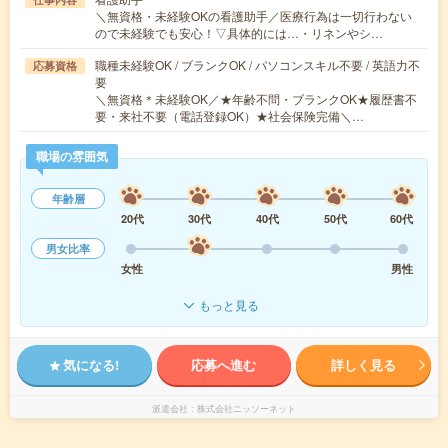
＼無資格・未経験OKの看護助手／医療行為は一切行わない
ので未経験でも安心！▽具体的には…・リネンやシ…
職種未経験OK / ブランクOK / パソコンスキル不要 / 英語力不
応募資格
要
＼無資格＊未経験OK／★年齢不問・ブランクOK★履歴書不
要・来社不要（電話登録OK）★社会保険完備＼…
職場の雰囲気
年齢層
20代
30代
40代
50代
60代
男女比率
女性
男性
もっと見る
気になる!
応募へ進む
詳しく見る
派遣会社
株式会社ニッソーネット