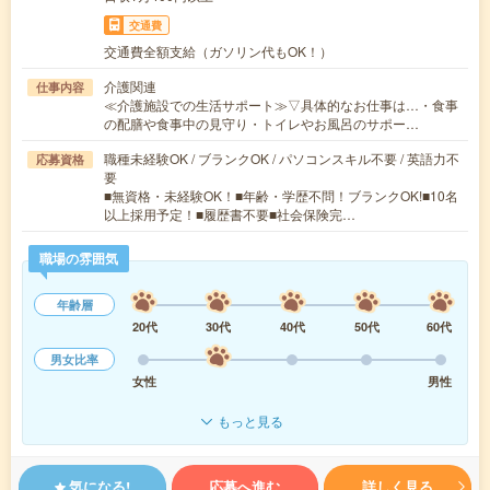
交通費
交通費全額支給（ガソリン代もOK！）
介護関連
仕事内容
≪介護施設での生活サポート≫▽具体的なお仕事は…・食事
の配膳や食事中の見守り・トイレやお風呂のサポー…
職種未経験OK / ブランクOK / パソコンスキル不要 / 英語力不
応募資格
要
■無資格・未経験OK！■年齢・学歴不問！ブランクOK!■10名
以上採用予定！■履歴書不要■社会保険完…
職場の雰囲気
年齢層
20代
30代
40代
50代
60代
男女比率
女性
男性
もっと見る
気になる!
応募へ進む
詳しく見る