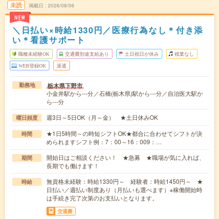
未読
掲載日
2026/08/06
NEW
＼日払い×時給1330円／医療行為なし＊付き添
い＊看護サポート
職種未経験OK
交通費別途支給あり
土日祝日が休み
残業なし
WEB登録OK
派遣
栃木県下野市
勤務地
小金井駅から---分／石橋(栃木県)駅から---分／自治医大駅か
ら---分
週3日～5日OK（月～金） ★土日休みOK
曜日頻度
★1日5時間～の時短シフトOK★都合に合わせてシフトが決
時間
められますシフト例：7：00～16：009：…
開始日はご相談ください！ ★急募 ★職場が気に入れば、
期間
長期でも働けます！
無資格未経験：時給1330円～ 経験者：時給1450円～ ★
時給
日払い／週払い制度あり（月払いも選べます）※稼働開始時
は手続き完了次第のお支払いとなります。
交通費