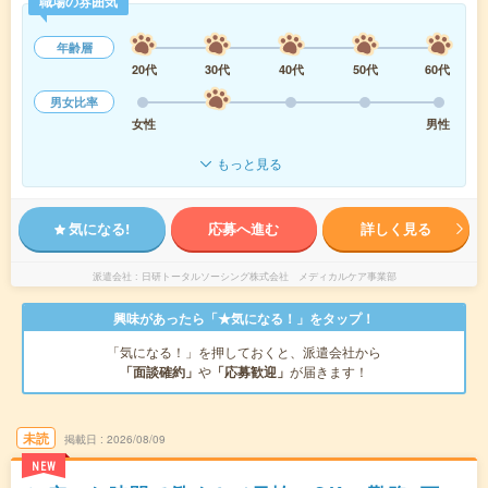
職場の雰囲気
年齢層
20代
30代
40代
50代
60代
男女比率
女性
男性
もっと見る
気になる!
応募へ進む
詳しく見る
派遣会社
日研トータルソーシング株式会社 メディカルケア事業部
興味があったら「★気になる！」をタップ！
「気になる！」を押しておくと、派遣会社から
「面談確約」
や
「応募歓迎」
が届きます！
未読
掲載日
2026/08/09
NEW