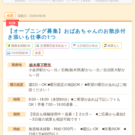
派遣会社
マンパワーグループ株式会社 ケアサービス事業部 （医療福祉介護関連）
未読
掲載日
2026/08/06
NEW
【オープニング募集】おばあちゃんのお散歩付
き添いも仕事の1つ
職種未経験OK
交通費別途支給あり
土日祝日が休み
残業なし
WEB登録OK
派遣
栃木県下野市
勤務地
小金井駅から---分／石橋(栃木県)駅から---分／自治医大駅か
ら---分
週2日～OK ■曜日固定の相談OK！ ■希望の曜日があればご相
曜日頻度
談ください！
9:00～18:00（休憩60分）■ご希望があれば下記シフトも
時間
OK！早番 7:00～16:00遅番 …
【現在も積極採用中！急募！】2カ月～ ■ご応募から最短2
期間
～3日後の就業も相談可能です！
無資格未経験：時給1300円～ ■週払いOK ■扶養内OK ■
時給
日収1万400円以上