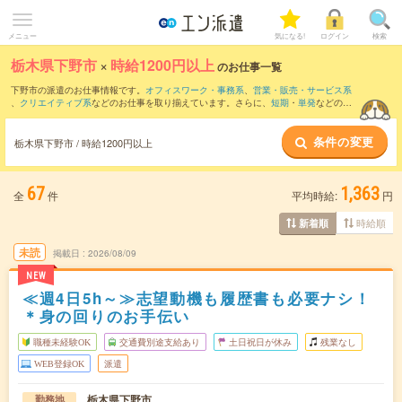
メニュー
気になる!
ログイン
検索
栃木県下野市
×
時給1200円以上
のお仕事一覧
下野市の派遣のお仕事情報です。
オフィスワーク・事務系
、
営業・販売・サービス系
、
クリエイティブ系
などのお仕事を取り揃えています。さらに、
短期
・
単発
などの期
間や、
職種未経験OK
などのこだわり条件で絞り込んでいただけます。
条件の変更
栃木県下野市 / 時給1200円以上
67
1,363
全
件
平均時給:
円
時給順
新着順
未読
掲載日
2026/08/09
NEW
≪週4日5h～≫志望動機も履歴書も必要ナシ！
＊身の回りのお手伝い
職種未経験OK
交通費別途支給あり
土日祝日が休み
残業なし
WEB登録OK
派遣
栃木県下野市
勤務地