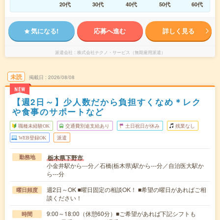
20代
30代
40代
50代
60代
気になる!
応募へ進む
詳しく見る
派遣会社
株式会社テクノ・サービス（無期雇用派遣）
未読
掲載日
2026/08/08
NEW
【週2日～】少人数だから負担すくなめ＊レク
や食事のサポートなど
職種未経験OK
交通費別途支給あり
土日祝日が休み
残業なし
WEB登録OK
派遣
栃木県下野市
勤務地
小金井駅から---分／石橋(栃木県)駅から---分／自治医大駅か
ら---分
週2日～OK ■曜日固定の相談OK！ ■希望の曜日があればご相
曜日頻度
談ください！
9:00～18:00（休憩60分）■ご希望があれば下記シフトも
時間