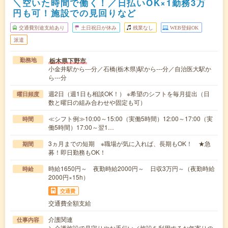
＼空いた時間で働く！／日払いOK×1勤務3万
円も可！施設での見回りなど
交通費別途支給あり
土日祝日が休み
残業なし
WEB登録OK
派遣
栃木県下野市
勤務地
小金井駅から---分／石橋(栃木県)駅から---分／自治医大駅か
ら---分
週2日（週1日も相談OK！） ※希望のシフトを毎月提出（日
曜日頻度
数と曜日の組み合わせや固定も可）
≪シフト例≫10:00～15:00（実働5時間）12:00～17:00（実
時間
働5時間）17:00～翌1…
3ヵ月までの短期 ※職場が気に入れば、長期もOK！ ★急
期間
募！即日勤務もOK！
時給1650円～ 夜勤時給2000円～ 日収3万円～（夜勤時給
時給
2000円×15h）
交通費
交通費全額支給
介護関連
仕事内容
＼介護施設で見守りやお手伝い／施設を利用するお年寄りの