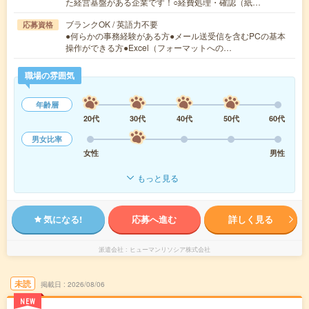
た経営基盤がある企業です！○経費処理・確認（紙…
ブランクOK / 英語力不要
応募資格
●何らかの事務経験がある方●メール送受信を含むPCの基本
操作ができる方●Excel（フォーマットへの…
職場の雰囲気
年齢層
20代
30代
40代
50代
60代
男女比率
女性
男性
もっと見る
気になる!
応募へ進む
詳しく見る
派遣会社
ヒューマンリソシア株式会社
未読
掲載日
2026/08/06
NEW