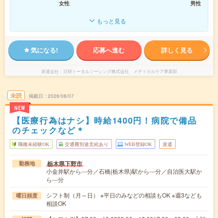
女性
男性
もっと見る
気になる!
応募へ進む
詳しく見る
派遣会社
日研トータルソーシング株式会社 メディカルケア事業部
未読
掲載日
2026/08/07
NEW
【医療行為はナシ】時給1400円！病院で備品
のチェックなど＊
職種未経験OK
交通費別途支給あり
WEB登録OK
派遣
栃木県下野市
勤務地
小金井駅から---分／石橋(栃木県)駅から---分／自治医大駅か
ら---分
シフト制（月～日） ※平日のみなどの相談もOK ※週3なども
曜日頻度
相談OK