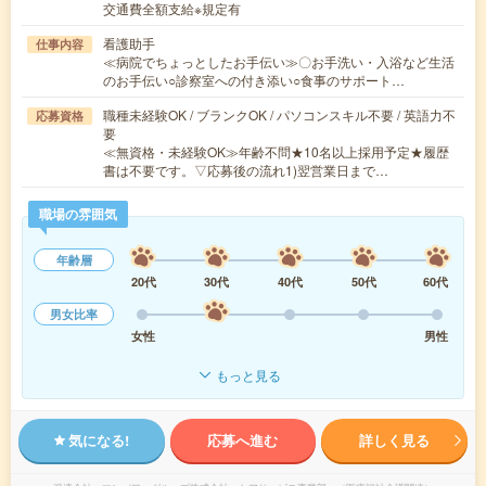
交通費全額支給※規定有
看護助手
仕事内容
≪病院でちょっとしたお手伝い≫〇お手洗い・入浴など生活
のお手伝い○診察室への付き添い○食事のサポート…
職種未経験OK / ブランクOK / パソコンスキル不要 / 英語力不
応募資格
要
≪無資格・未経験OK≫年齢不問★10名以上採用予定★履歴
書は不要です。▽応募後の流れ1)翌営業日まで…
職場の雰囲気
年齢層
20代
30代
40代
50代
60代
男女比率
女性
男性
もっと見る
気になる!
応募へ進む
詳しく見る