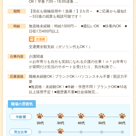
OK！早番 7:00～16:00遅番 …
【現在も積極採用中！急募！】2カ月～ ■ご応募から最短2
期間
～3日後の就業も相談可能です！
無資格未経験：時給1300円～ ■週払いOK ■扶養内OK ■
時給
日収1万400円以上
交通費
交通費全額支給（ガソリン代もOK！）
介護関連
仕事内容
≪お年寄りも自分も笑顔になれる介護の仕事！≫＊お年寄り
が昼間だけ生活のサポートを受けたり、気分転換で…
職種未経験OK / ブランクOK / パソコンスキル不要 / 英語力不
応募資格
要
■無資格・未経験OK！■年齢・学歴不問！ブランクOK!■10名
以上採用予定！■履歴書不要■社会保険完…
職場の雰囲気
年齢層
20代
30代
40代
50代
60代
男女比率