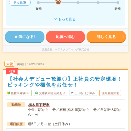
男女比率
女性
男性
もっと見る
気になる!
応募へ進む
詳しく見る
派遣会社
ケアスタッフィング株式会社
未読
掲載日
2026/08/07
NEW
【社会人デビュー歓迎〇】正社員の安定環境！
ピッキングや梱包をお任せ！
職種未経験OK
交通費別途支給あり
土日祝日が休み
無期雇用派遣
栃木県下野市
勤務地
小金井駅から---分／石橋(栃木県)駅から---分／自治医大駅か
ら---分
週5日／月～金（土日休み）
曜日頻度