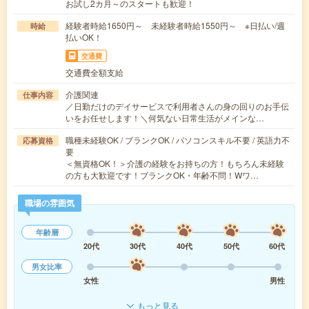
お試し2カ月～のスタートも歓迎！
経験者時給1650円～ 未経験者時給1550円～ ※日払い/週
時給
払いOK！
交通費
交通費全額支給
介護関連
仕事内容
／日勤だけのデイサービスで利用者さんの身の回りのお手伝
いをお任せします！＼何気ない日常生活がメインな…
職種未経験OK / ブランクOK / パソコンスキル不要 / 英語力不
応募資格
要
＜無資格OK！＞介護の経験をお持ちの方！もちろん未経験
の方も大歓迎です！ブランクOK・年齢不問！Wワ…
職場の雰囲気
年齢層
20代
30代
40代
50代
60代
男女比率
女性
男性
もっと見る