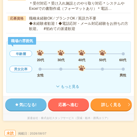
＊受付対応＊受け入れ施設とのやり取り対応＊システムや
Excelでの書類作成（フォーマットあり）＊電話…
職種未経験OK / ブランクOK / 英語力不要
応募資格
◆未経験者歓迎！◆電話応対・メール対応経験をお持ちの方
歓迎。 #初めての派遣歓迎
職場の雰囲気
年齢層
20代
30代
40代
50代
60代
男女比率
女性
男性
もっと見る
気になる!
応募へ進む
詳しく見る
派遣会社
株式会社スタッフサービス（茨城・栃木・群馬エリア）
未読
掲載日
2026/08/07