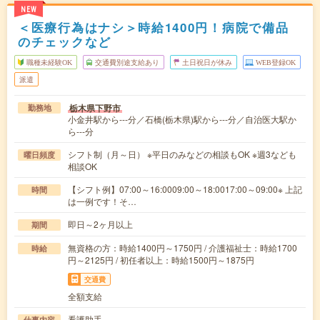
NEW
＜医療行為はナシ＞時給1400円！病院で備品
のチェックなど
職種未経験OK
交通費別途支給あり
土日祝日が休み
WEB登録OK
派遣
栃木県下野市
勤務地
小金井駅から---分／石橋(栃木県)駅から---分／自治医大駅か
ら---分
シフト制（月～日） ※平日のみなどの相談もOK ※週3なども
曜日頻度
相談OK
【シフト例】07:00～16:0009:00～18:0017:00～09:00※ 上記
時間
は一例です！そ…
即日～2ヶ月以上
期間
無資格の方：時給1400円～1750円 / 介護福祉士：時給1700
時給
円～2125円 / 初任者以上：時給1500円～1875円
交通費
全額支給
看護助手
仕事内容