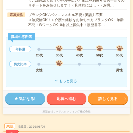
サポートをお任せします！＜具体的には…＞・お掃…
ブランクOK / パソコンスキル不要 / 英語力不要
応募資格
＜無資格OK！＞介護の経験をお持ちの方ブランクOK・年齢
不問！WワークOK10名以上募集中！履歴書不…
職場の雰囲気
年齢層
20代
30代
40代
50代
60代
男女比率
女性
男性
もっと見る
気になる!
応募へ進む
詳しく見る
派遣会社
ケアスタッフィング株式会社
未読
掲載日
2026/08/09