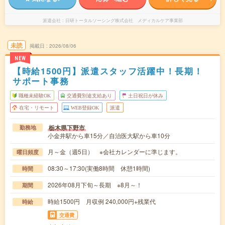
派遣会社
日研トータルソーシング株式会社 メディカルケア事業部
未読
掲載日
2026/08/06
NEW
【時給1500円】派遣スタッフ活躍中！長期！
サポート事務
職種未経験OK
交通費別途支給あり
土日祝日が休み
在宅・リモート
WEB登録OK
派遣
栃木県下野市
勤務地
小金井駅から車15分／自治医大駅から車10分
月～金（週5日） ※会社カレンダーに準じます。
曜日頻度
08:30～17:30(実働8時間 休憩1時間)
時間
2026年08月下旬～長期 ※8月～！
期間
時給1500円 月収例 240,000円+残業代
時給
交通費