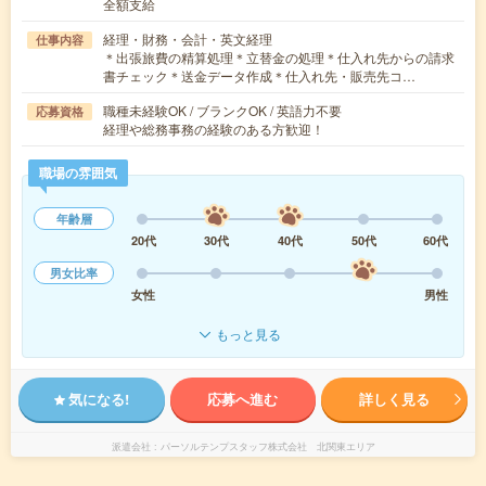
全額支給
経理・財務・会計・英文経理
仕事内容
＊出張旅費の精算処理＊立替金の処理＊仕入れ先からの請求
書チェック＊送金データ作成＊仕入れ先・販売先コ…
職種未経験OK / ブランクOK / 英語力不要
応募資格
経理や総務事務の経験のある方歓迎！
職場の雰囲気
年齢層
20代
30代
40代
50代
60代
男女比率
女性
男性
もっと見る
気になる!
応募へ進む
詳しく見る
派遣会社
パーソルテンプスタッフ株式会社 北関東エリア