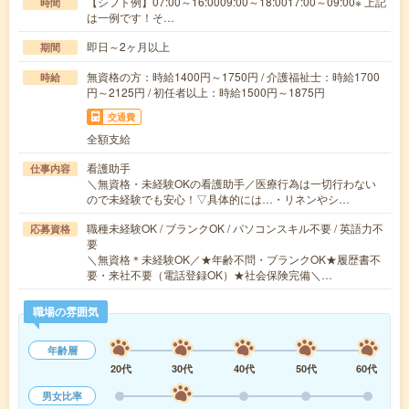
【シフト例】07:00～16:0009:00～18:0017:00～09:00※ 上記
時間
は一例です！そ…
即日～2ヶ月以上
期間
無資格の方：時給1400円～1750円 / 介護福祉士：時給1700
時給
円～2125円 / 初任者以上：時給1500円～1875円
交通費
全額支給
看護助手
仕事内容
＼無資格・未経験OKの看護助手／医療行為は一切行わない
ので未経験でも安心！▽具体的には…・リネンやシ…
職種未経験OK / ブランクOK / パソコンスキル不要 / 英語力不
応募資格
要
＼無資格＊未経験OK／★年齢不問・ブランクOK★履歴書不
要・来社不要（電話登録OK）★社会保険完備＼…
職場の雰囲気
年齢層
20代
30代
40代
50代
60代
男女比率