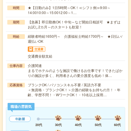
★【日勤のみ】1日5時間～OK！≪シフト例≫9:00～
時間
14:0010:00～15:0012:00～1…
【急募】即日勤務OK！中旬～など開始日相談可 ★まずは
期間
お試し2カ月～のスタートも歓迎！
経験者時給1650円～ 介護福祉士時給1700円～ ★日払い/
時給
週払いOK
交通費
交通費全額支給
介護関連
仕事内容
まるでホテルのような施設で働けるお仕事です！できたばか
りの施設が多く、利用者さんの要介護度も低め！体…
ブランクOK / パソコンスキル不要 / 英語力不要
応募資格
＜無資格・ブランクOK！＞介護の経験をお持ちの方！・年
齢、学歴不問！・WワークOK！・10名以上採用…
職場の雰囲気
年齢層
20代
30代
40代
50代
60代