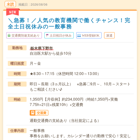
未読
掲載日
2026/08/06
NEW
＼急募！／人気の教育機関で働くチャンス！完
全土日祝休みの一般事務
交通費別途支給あり
土日祝日が休み
WEB登録OK
派遣
栃木県下野市
勤務地
自治医大駅から徒歩10分
月～金
曜日頻度
★8:30～17:15（休憩時間 12:00～13:00）
時間
即日～長期（3ヵ月以上） ※急募〇9月～、10月～スタート
期間
もご相談ください♪
1,350円【月収例】約234,000円（時給1,350円×実働
時給
7.75h×21日+残業10h）+交通費
交通費
通勤交通費の支給あり（当社規定による）
一般事務
仕事内容
事務をお願いします。カレンダー通りの勤務で安心！安定し