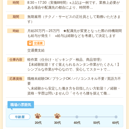
8:30～17:30（実働8時間）※上記は一例です。業務上必要が
時間
ある場合や配属先の都合により、時間帯…
無期雇用（テクノ・サービスの正社員として勤務いただきま
期間
す）
月給20万円～25万円 ★配属先が変更となった際の待機期間
時給
も給与が発生！ ※給与は経験などを考慮して決定します
交通費
交通費支給
軽作業（仕分け・ピッキング・検品、商品管理）
仕事内容
【未経験歓迎！すぐ覚えられるカンタン作業がたくさん！】
シンプルな作業が中心なので、安心してスタートで…
職種未経験OK / ブランクOK / パソコンスキル不要 / 英語力不
応募資格
要
＼未経験から安定した働き方を目指したい方歓迎！／経験・
資格・学歴は問いません◎「そろそろ腰を据えて働…
職場の雰囲気
年齢層
20代
30代
40代
50代
60代