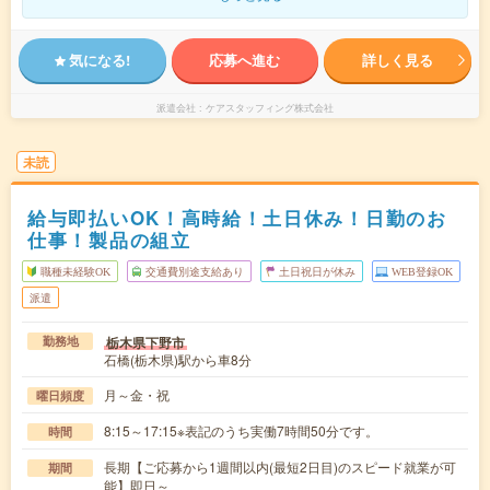
気になる!
応募へ進む
詳しく見る
派遣会社
ケアスタッフィング株式会社
未読
給与即払いOK！高時給！土日休み！日勤のお
仕事！製品の組立
職種未経験OK
交通費別途支給あり
土日祝日が休み
WEB登録OK
派遣
栃木県下野市
勤務地
石橋(栃木県)駅から車8分
月～金・祝
曜日頻度
8:15～17:15※表記のうち実働7時間50分です。
時間
長期【ご応募から1週間以内(最短2日目)のスピード就業が可
期間
能】即日～