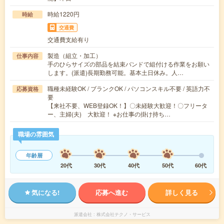
時給1220円
時給
交通費
交通費支給有り
製造（組立・加工）
仕事内容
手のひらサイズの部品を結束バンドで組付ける作業をお願い
します。(派遣)長期勤務可能。基本土日休み。人…
職種未経験OK / ブランクOK / パソコンスキル不要 / 英語力不
応募資格
要
【来社不要、WEB登録OK！】〇未経験大歓迎！〇フリータ
ー、主婦(夫) 大歓迎！ ※お仕事の掛け持ち…
職場の雰囲気
年齢層
20代
30代
40代
50代
60代
気になる!
応募へ進む
詳しく見る
派遣会社
株式会社テクノ・サービス