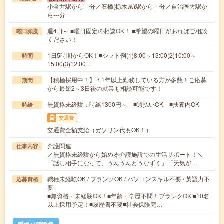
小金井駅から---分／石橋(栃木県)駅から---分／自治医大駅か
ら---分
週4日～ ■曜日固定の相談OK！ ■希望の曜日があればご相談
曜日頻度
ください！
1日5時間からOK！■シフト例(1)8:00～13:00(2)10:00～
時間
15:00(3)12:00…
【積極採用中！】＊1年以上勤務している方が多数！ご応募
期間
から最短2～3日後の就業も相談可能です！
無資格未経験：時給1300円～ ■週払いOK ■扶養内OK
時給
交通費
交通費全額支給（ガソリン代もOK！）
介護関連
仕事内容
／無資格未経験から始める介護施設での生活サポート！＼
「話し相手になって、うんうんとうなずく」「天気が…
職種未経験OK / ブランクOK / パソコンスキル不要 / 英語力不
応募資格
要
■無資格・未経験OK！■年齢・学歴不問！ブランクOK!■10名
以上採用予定！■履歴書不要■社会保険完…