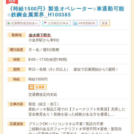
NEW
《時給1500円》製造オペレーター○車通勤可能
○鉄鋼金属業界_H100385
交通費別途支給あり
土日祝日が休み
WEB登録OK
派遣
栃木県下野市
勤務地
小金井駅から車9分
月～金／週5日勤務
曜日頻度
8:00～17:00(休憩1時間)
時間
即日～長期（3ヶ月以上） 最短で応募開始から1週間！
期間
時給1500円
時給
交通費
交通費規定内支給
製造（組立・加工）
仕事内容
亜鉛メッキ製品工場での【フォークリフト作業員】充実した
安全教育あり！長物を扱った経験がある方を優遇し…
ブランクOK / パソコンスキル不要 / 英語力不要
応募資格
ご経験のある方フォークリフト＃学歴不問＃髪色・髪型自
由！○応募後の流れ「応募する」ボタンをクリック↓…