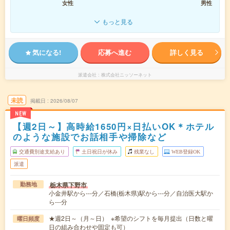
女性
男性
もっと見る
気になる!
応募へ進む
詳しく見る
派遣会社
株式会社ニッソーネット
未読
掲載日
2026/08/07
NEW
【週2日～】高時給1650円×日払いOK＊ホテル
のような施設でお話相手や掃除など
交通費別途支給あり
土日祝日が休み
残業なし
WEB登録OK
派遣
栃木県下野市
勤務地
小金井駅から---分／石橋(栃木県)駅から---分／自治医大駅か
ら---分
★週2日～（月～日） ※希望のシフトを毎月提出（日数と曜
曜日頻度
日の組み合わせや固定も可）