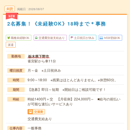
未読
掲載日
2026/08/07
NEW
2名募集！《未経験OK》18時まで＊事務
職種未経験OK
交通費別途支給あり
土日祝日が休み
WEB登録OK
派遣
栃木県下野市
勤務地
雀宮駅から車11分
月～金 ※土日祝休み
曜日頻度
9:00～18:00 ※残業はほとんどありません。※休憩60分。
時間
【急募】即日～短期 ※開始日はご相談可能です！
期間
時給1400円＋交 【月収例】224,000円～ ■給与の前払い
時給
が可能な速払いサービスあり
交通費
交通費支給あり
一般事務
仕事内容