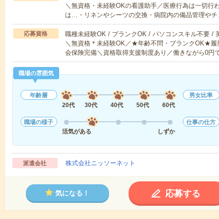
＼無資格・未経験OKの看護助手／医療行為は一切行
は…・リネンやシーツの交換・病院内の備品管理やチ
応募資格
職種未経験OK / ブランクOK / パソコンスキル不要 /
＼無資格＊未経験OK／★年齢不問・ブランクOK★履
会保険完備＼資格取得支援制度あり／働きながら0円
職場の雰囲気
年齢層
男女比率
20代
30代
40代
50代
60代
職場の様子
仕事の仕方
活気がある
しずか
株式会社ニッソーネット
派遣会社
応募する
気になる！