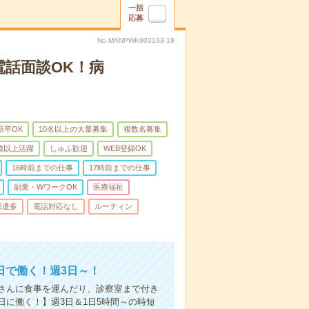
一括
応募
No.MANPWK903193-18
電話面談OK！病
新卒OK
10名以上の大量募集
複数名募集
0歳以上活躍
しゅふ歓迎
WEB登録OK
16時前までの仕事
17時前までの仕事
副業・WワークOK
医療福祉
派遣多
電話対応なし
ルーティン
日で働く！週3日～！
さんに食事を運んだり、診察室まで付き
に働く！】週3日＆1日5時間～の時短