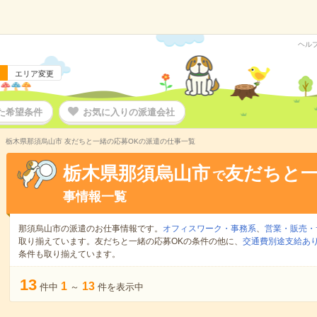
ヘル
エリア変更
た希望条件
お気に入りの派遣会社
栃木県那須烏山市 友だちと一緒の応募OKの派遣の仕事一覧
栃木県那須烏山市
友だちと一
で
事情報一覧
那須烏山市の派遣のお仕事情報です。
オフィスワーク・事務系
、
営業・販売・
取り揃えています。友だちと一緒の応募OKの条件の他に、
交通費別途支給あ
条件も取り揃えています。
13
1
13
件中
～
件を表示中