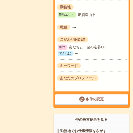
勤務地
那須烏山市
勤務エリア
職種
---
こだわりINDEX
友だちと一緒の応募OK
絶対
---
できれば
キーワード
---
あなたのプロフィール
---
条件の変更
他の検索結果を見る
勤務地でお仕事情報をさがす