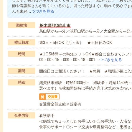
します。特別なスキルがなくてもできるけど、「助かった」「ありが
師や看護師さんが近くにいるのも、困った時はすぐに頼れて安心です
んも未経…
つづきを見る
勤務地
栃木県那須烏山市
烏山駅から---分／鴻野山駅から---分／大金駅から---分／
曜日頻度
週3日～5日OK（月～金） ★土日休みOK
時間
★1日5時間～の時短シフトOK★都合に合わせてシフト
09：00～15：009：00～18：001…
つづきを見る
期間
開始日はご相談ください！ ★急募 ★職場が気に入
時給
無資格未経験：時給1330円～ 経験者：時給1450
選べます）※稼働開始時は手続き完了次第のお支払い
交通費
交通費全額支給※規定有
仕事内容
看護助手
≪病院でちょっとしたお手伝い≫〇お手洗い・入浴な
食事のサポート〇シーツ交換や環境整備など…患者さ