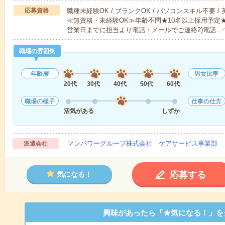
応募資格
職種未経験OK / ブランクOK / パソコンスキル不要 /
≪無資格・未経験OK≫年齢不問★10名以上採用予定
営業日までに担当より電話・メールでご連絡2)電話…
職場の雰囲気
年齢層
男女比率
20代
30代
40代
50代
60代
職場の様子
仕事の仕方
活気がある
しずか
マンパワーグループ株式会社 ケアサービス事業部 
派遣会社
応募する
気になる！
興味があったら「★気になる！」を