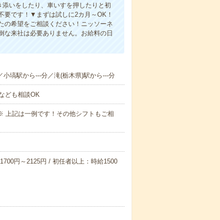
付き添いをしたり、車いすを押したりと初
不要です！▼まずは試しに2カ月～OK！
たの希望をご相談ください！ニッソーネ
倒な来社は必要ありません。お給料の日
小塙駅から---分／滝(栃木県)駅から---分
なども相談OK
～09:00※ 上記は一例です！その他シフトもご相
700円～2125円 / 初任者以上：時給1500