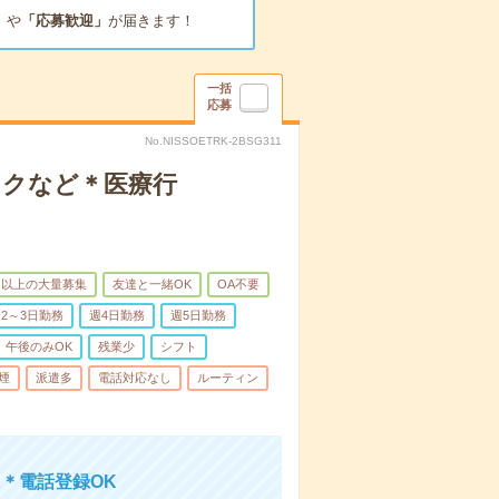
」
や
「応募歓迎」
が届きます！
一括
応募
No.NISSOETRK-2BSG311
ックなど＊医療行
名以上の大量募集
友達と一緒OK
OA不要
2～3日勤務
週4日勤務
週5日勤務
午後のみOK
残業少
シフト
煙
派遣多
電話対応なし
ルーティン
＊電話登録OK