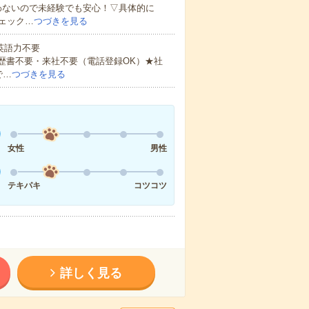
わないので未経験でも安心！▽具体的に
ェック…
つづきを見る
 英語力不要
歴書不要・来社不要（電話登録OK）★社
で…
つづきを見る
女性
男性
テキパキ
コツコツ
詳しく見る