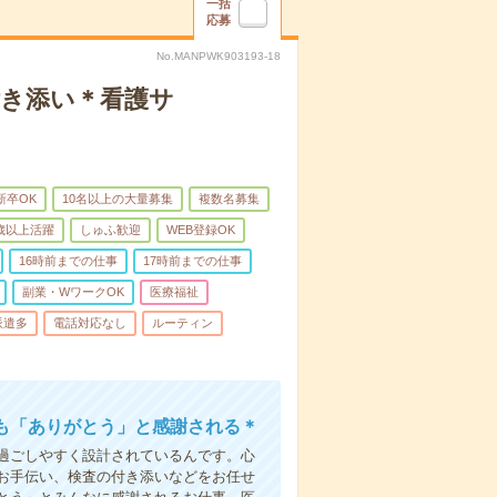
一括
応募
No.MANPWK903193-18
付き添い＊看護サ
新卒OK
10名以上の大量募集
複数名募集
0歳以上活躍
しゅふ歓迎
WEB登録OK
16時前までの仕事
17時前までの仕事
副業・WワークOK
医療福祉
派遣多
電話対応なし
ルーティン
も「ありがとう」と感謝される＊
過ごしやすく設計されているんです。心
お手伝い、検査の付き添いなどをお任せ