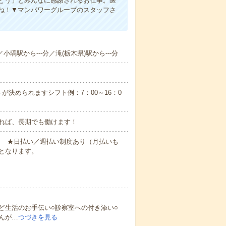
とう」とみんなに感謝されるお仕事。医
ね！▼マンパワーグループのスタッフさ
小塙駅から---分／滝(栃木県)駅から---分
が決められますシフト例：7：00～16：0
れば、長期でも働けます！
円～ ★日払い／週払い制度あり（月払いも
となります。
ど生活のお手伝い○診察室への付き添い○
んが…
つづきを見る