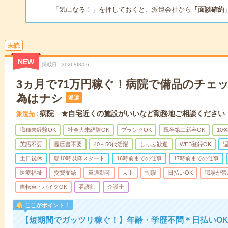
「気になる！」を押しておくと、派遣会社から
「面談確約
未読
NEW
掲載日
2026/08/06
3ヵ月で71万円稼ぐ！病院で備品のチェ
為はナシ
派遣
病院 ★自宅近くの施設がいいなど勤務地ご相談ください
派遣先
職種未経験OK
社会人未経験OK
ブランクOK
既卒第二新卒OK
10
英語不要
履歴書不要
40～50代活躍
しゅふ歓迎
WEB登録OK
週
土日祝休
朝10時以降スタート
16時前までの仕事
17時前までの仕事
医療福祉
交費支給
車通勤可
大手
制服
日払いOK
職場が禁
自転車・バイクOK
看護師
介護士
ここがポイント！
【短期間でガッツリ稼ぐ！】年齢・学歴不問＊日払いOK