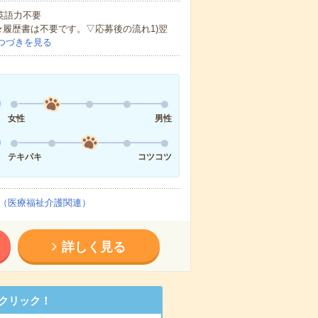
 英語力不要
★履歴書は不要です。▽応募後の流れ1)翌
つづきを見る
女性
男性
テキパキ
コツコツ
（医療福祉介護関連）
詳しく見る
クリック！