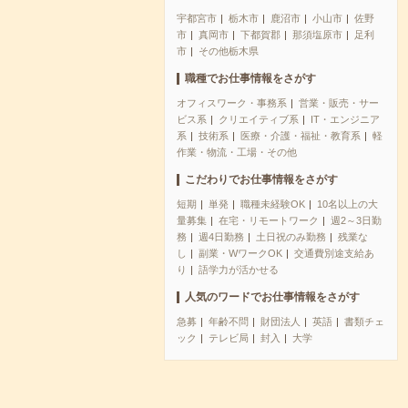
宇都宮市
栃木市
鹿沼市
小山市
佐野
市
真岡市
下都賀郡
那須塩原市
足利
市
その他栃木県
職種でお仕事情報をさがす
オフィスワーク・事務系
営業・販売・サー
ビス系
クリエイティブ系
IT・エンジニア
系
技術系
医療・介護・福祉・教育系
軽
作業・物流・工場・その他
こだわりでお仕事情報をさがす
短期
単発
職種未経験OK
10名以上の大
量募集
在宅・リモートワーク
週2～3日勤
務
週4日勤務
土日祝のみ勤務
残業な
し
副業・WワークOK
交通費別途支給あ
り
語学力が活かせる
人気のワードでお仕事情報をさがす
急募
年齢不問
財団法人
英語
書類チェ
ック
テレビ局
封入
大学