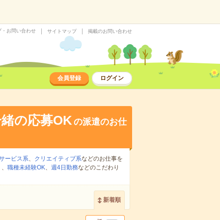
プ・お問い合わせ
サイトマップ
掲載のお問い合わせ
会員登録
ログイン
緒の応募OK
の派遣のお仕
サービス系
、
クリエイティブ系
などのお仕事を
り
、
職種未経験OK
、
週4日勤務
などのこだわり
新着順