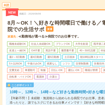
未読
NEW
掲載日
2026/08/06
8月～OK！＼好きな時間曜日で働ける／
院での生活サポ
派遣
≪勤務地が選べる≫病院でのお仕事です。
派遣先
職種未経験OK
社会人未経験OK
ブランクOK
大学生歓迎
既卒第二
友達と一緒OK
OA不要
英語不要
履歴書不要
40～50代活躍
6
週2～3日勤務
週4日勤務
週5日勤務
土日祝休
朝10時以降スタート
5ｈ以内OK
午後のみOK
残業なし
シフト
交替制勤務
扶養控内
交費支給
車通勤可
制服
日払いOK
週払いOK
職場が禁煙
自転車・バイクOK
看護師
介護士
ここがポイント！
10時～、12時～、14時～など好きな勤務時間×好きな曜
【年齢不問！】未経験・無資格から始められる病院でのお仕事。患者
添ったりと、誰でもスグにできるお仕事メインです！【好きな時間曜日