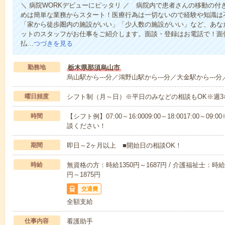
＼ 病院WORKデビューにピッタリ ／ 病院内で患者さんの移動の
めは簡単な業務からスタート！医療行為は一切ないので経験や知識は
「家から徒歩圏内の施設がいい」「少人数の施設がいい」など、あな
ットのスタッフがお仕事をご紹介します。面談・登録はお電話で！面
払…
つづきを見る
勤務地
栃木県那須烏山市
烏山駅から---分／鴻野山駅から---分／大金駅から---分／
曜日頻度
シフト制（月～日）※平日のみなどの相談もOK※週3
時間
【シフト例】07:00～16:0009:00～18:0017:00
談ください！
期間
即日～2ヶ月以上 ■開始日の相談OK！
時給
無資格の方：時給1350円～1687円 / 介護福祉士：時給1
円～1875円
交通費
全額支給
仕事内容
看護助手