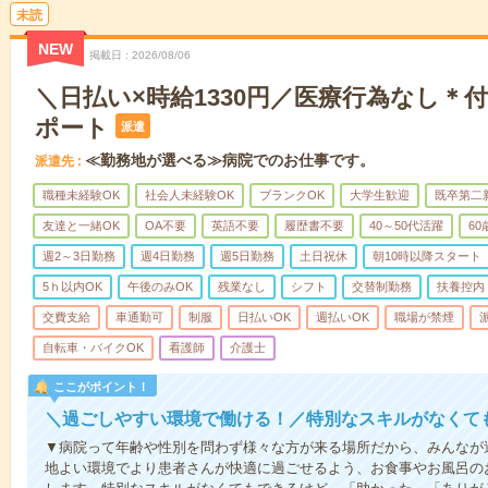
未読
NEW
掲載日
2026/08/06
＼日払い×時給1330円／医療行為なし＊
ポート
派遣
≪勤務地が選べる≫病院でのお仕事です。
派遣先
職種未経験OK
社会人未経験OK
ブランクOK
大学生歓迎
既卒第二
友達と一緒OK
OA不要
英語不要
履歴書不要
40～50代活躍
6
週2～3日勤務
週4日勤務
週5日勤務
土日祝休
朝10時以降スタート
5ｈ以内OK
午後のみOK
残業なし
シフト
交替制勤務
扶養控内
交費支給
車通勤可
制服
日払いOK
週払いOK
職場が禁煙
自転車・バイクOK
看護師
介護士
ここがポイント！
＼過ごしやすい環境で働ける！／特別なスキルがなくて
▼病院って年齢や性別を問わず様々な方が来る場所だから、みんなが
地よい環境でより患者さんが快適に過ごせるよう、お食事やお風呂の