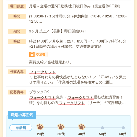
月曜～金曜の週5日勤務/土日祝日休み（完全週休2日制）
曜日頻度
(1)08:30-17:15(休憩60分)※休憩内訳（10:40-10:50、12:00-
時間
12:50…
3ヶ月以上／【長期】即日開始OK！
期間
時給1400円／月収例：227、850円＝1、400円×7時間45分
時給
×21日勤務の場合＋残業代、交通費別途支給
交通費
実費支給／当社規定あり。
フォークリフト
仕事内容
＼ 仕事終わりの爽快感がたまらない！ ／「汗や匂いを気に
せず帰りたい」「作業着の洗濯を毎晩するのは面…
ブランクOK
応募資格
免許（
運転技能講習修了
フォークリフト
フォークリフト
証）をお持ちの方
（リーチ）の実務経験…
フォークリフト
職場の雰囲気
年齢層
20代
30代
40代
50代
60代