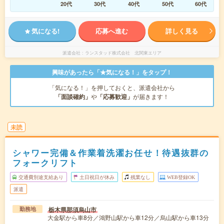
20代
30代
40代
50代
60代
気になる!
応募へ進む
詳しく見る
派遣会社
ランスタッド株式会社 北関東エリア
興味があったら「★気になる！」をタップ！
「気になる！」を押しておくと、派遣会社から
「面談確約」
や
「応募歓迎」
が届きます！
未読
シャワー完備＆作業着洗濯お任せ！待遇抜群の
フォークリフト
交通費別途支給あり
土日祝日が休み
残業なし
WEB登録OK
派遣
栃木県那須烏山市
勤務地
大金駅から車8分／鴻野山駅から車12分／烏山駅から車13分