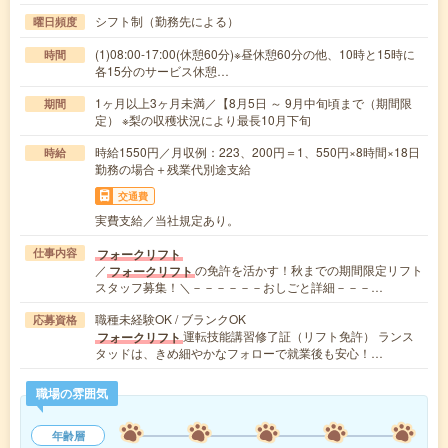
シフト制（勤務先による）
曜日頻度
(1)08:00-17:00(休憩60分)※昼休憩60分の他、10時と15時に
時間
各15分のサービス休憩…
1ヶ月以上3ヶ月未満／【8月5日 ～ 9月中旬頃まで（期間限
期間
定） ※梨の収穫状況により最長10月下旬
時給1550円／月収例：223、200円＝1、550円×8時間×18日
時給
勤務の場合＋残業代別途支給
交通費
実費支給／当社規定あり。
フォークリフト
仕事内容
／
の免許を活かす！秋までの期間限定リフト
フォークリフト
スタッフ募集！＼－－－－－－おしごと詳細－－－…
職種未経験OK / ブランクOK
応募資格
運転技能講習修了証（リフト免許） ランス
フォークリフト
タッドは、きめ細やかなフォローで就業後も安心！…
職場の雰囲気
年齢層