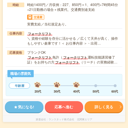
時給1400円／月収例：227、850円＝1、400円×7時間45分
時給
×21日勤務の場合＋残業代、交通費別途支給
交通費
実費支給／当社規定あり。
フォークリフト
仕事内容
＼ 資格や経験を存分に活かせる ／広くて天井が高く、操作
もしやすい倉庫です！＜ お仕事内容 ＞・出荷…
ブランクOK
応募資格
免許（
運転技能講習修了
フォークリフト
フォークリフト
証）をお持ちの方
（リーチ）の実務経験…
フォークリフト
職場の雰囲気
年齢層
20代
30代
40代
50代
60代
気になる!
応募へ進む
詳しく見る
派遣会社
ランスタッド株式会社 北関東エリア