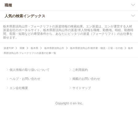
職種
人気の検索インデックス
栃木県那須烏山市 - フォークリフトの派遣情報の検索結果。エン派遣は、エンが運営する人材
派遣会社のポータルサイト。栃木県那須烏山市の派遣/求人情報を職種、勤務地、時給、勤務時
間、長期・短期などの希望条件から、あなたにピッタリの派遣（フォークリフト）のお仕事を
探せます。
派遣TOP
関東
栃木県
栃木県那須烏山市
栃木県那須烏山市 軽作業・物流・工場・その他
栃木
県那須烏山市 フォークリフトの派遣の仕事一覧
個人情報の取り扱いについて
ご利用規約
ヘルプ・お問い合わせ
掲載のお問い合わせ
エン会社概要
サイトマップ
Copyright © en Inc.