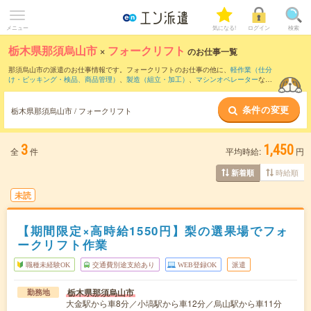
メニュー
気になる!
ログイン
検索
栃木県那須烏山市
×
フォークリフト
のお仕事一覧
那須烏山市の派遣のお仕事情報です。フォークリフトのお仕事の他に、
軽作業（仕分
け・ピッキング・検品、商品管理）
、
製造（組立・加工）
、
マシンオペレーター
など
を取り揃えています。さらに、
短期
・
単発
などの期間や、
職種未経験OK
などのこだわ
り条件で絞り込んでいただけます。職種辞典：
フォークリフトのお仕事とは？とは？
条件の変更
栃木県那須烏山市 / フォークリフト
3
1,450
全
件
平均時給:
円
時給順
新着順
未読
【期間限定×高時給1550円】梨の選果場でフォ
ークリフト作業
職種未経験OK
交通費別途支給あり
WEB登録OK
派遣
栃木県那須烏山市
勤務地
大金駅から車8分／小塙駅から車12分／烏山駅から車11分