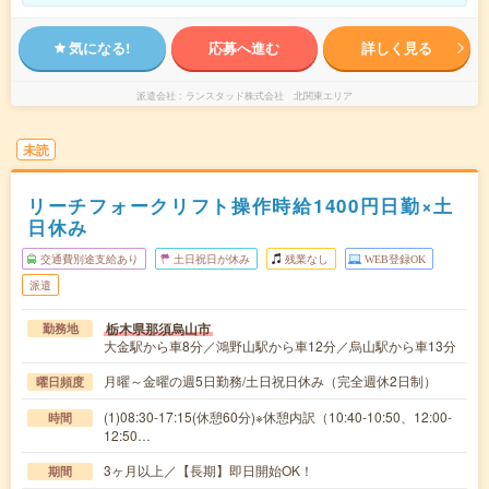
気になる!
応募へ進む
詳しく見る
派遣会社
ランスタッド株式会社 北関東エリア
未読
リーチフォークリフト操作時給1400円日勤×土
日休み
交通費別途支給あり
土日祝日が休み
残業なし
WEB登録OK
派遣
栃木県那須烏山市
勤務地
大金駅から車8分／鴻野山駅から車12分／烏山駅から車13分
月曜～金曜の週5日勤務/土日祝日休み（完全週休2日制）
曜日頻度
(1)08:30-17:15(休憩60分)※休憩内訳（10:40-10:50、12:00-
時間
12:50…
3ヶ月以上／【長期】即日開始OK！
期間