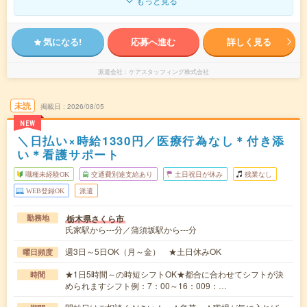
もっと見る
気になる!
応募へ進む
詳しく見る
派遣会社
ケアスタッフィング株式会社
未読
掲載日
2026/08/05
NEW
＼日払い×時給1330円／医療行為なし＊付き添
い＊看護サポート
職種未経験OK
交通費別途支給あり
土日祝日が休み
残業なし
WEB登録OK
派遣
栃木県さくら市
勤務地
氏家駅から---分／蒲須坂駅から---分
週3日～5日OK（月～金） ★土日休みOK
曜日頻度
★1日5時間～の時短シフトOK★都合に合わせてシフトが決
時間
められますシフト例：7：00～16：009：…