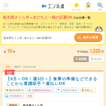
メニュー
気になる!
ログイン
検索
栃木県さくら市
×
友だちと一緒の応募OK
のお仕事一覧
さくら市の派遣のお仕事情報です。
オフィスワーク・事務系
、
営業・販売・サービス
系
、
クリエイティブ系
などのお仕事を取り揃えています。友だちと一緒の応募OKの条
件の他に、
交通費別途支給あり
、
職種未経験OK
、
残業なし
などのこだわり条件も取り
揃えています。
条件の変更
栃木県さくら市 / 友だちと一緒の応募OK
10
1,520
全
件
平均時給:
円
時給順
新着順
未読
掲載日
2026/08/08
NEW
【8月～OK！週3日～】食事の準備などできる
ことから看護助手＊週払いOK
職種未経験OK
交通費別途支給あり
土日祝日が休み
残業なし
WEB登録OK
派遣
栃木県さくら市
勤務地