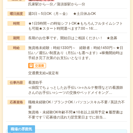
氏家駅から---分／蒲須坂駅から---分
週3日～5日OK（月～金） ★土日休みOK
曜日頻度
★1日5時間～の時短シフトOK★もちろんフルタイムシフト
時間
も可能★スタート時間選べます7:00～16:…
長期のお仕事です。開始日はご相談ください！ ★急募
期間
無資格未経験：時給1330円～ 経験者：時給1450円～★日
時給
払い／週払い制度あり（月払いも選べます）※稼働開始時は
手続き完了次第のお支払いとなります。
交通費
交通費支給※規定有
看護助手
仕事内容
≪病院でちょっとしたお手伝い≫○カルテ整理などの看護師
さんのお手伝い○シーツの交換やベッドメイキング…
職種未経験OK / ブランクOK / パソコンスキル不要 / 英語力不
応募資格
要
無資格・未経験OK年齢不問★10名以上採用予定★履歴書は
不要です▽応募後の流れ1)翌営業日までに担当…
職場の雰囲気