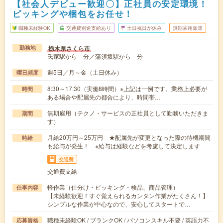
【社会人デビュー歓迎〇】正社員の安定環境！
ピッキングや梱包をお任せ！
職種未経験OK
交通費別途支給あり
土日祝日が休み
無期雇用派遣
栃木県さくら市
勤務地
氏家駅から---分／蒲須坂駅から---分
週5日／月～金（土日休み）
曜日頻度
8:30～17:30（実働8時間）※上記は一例です。業務上必要が
時間
ある場合や配属先の都合により、時間帯…
無期雇用（テクノ・サービスの正社員として勤務いただきま
期間
す）
月給20万円～25万円 ★配属先が変更となった際の待機期間
時給
も給与が発生！ ※給与は経験などを考慮して決定します
交通費
交通費支給
軽作業（仕分け・ピッキング・検品、商品管理）
仕事内容
【未経験歓迎！すぐ覚えられるカンタン作業がたくさん！】
シンプルな作業が中心なので、安心してスタートで…
職種未経験OK / ブランクOK / パソコンスキル不要 / 英語力不
応募資格