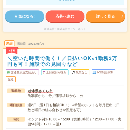
気になる!
応募へ進む
詳しく見る
派遣会社
株式会社ニッソーネット
未読
掲載日
2026/08/06
NEW
＼空いた時間で働く！／日払いOK×1勤務3万
円も可！施設での見回りなど
交通費別途支給あり
土日祝日が休み
残業なし
WEB登録OK
派遣
栃木県さくら市
勤務地
氏家駅から---分／蒲須坂駅から---分
週2日（週1日も相談OK！） ※希望のシフトを毎月提出（日
曜日頻度
数と曜日の組み合わせや固定も可）
≪シフト例≫10:00～15:00（実働5時間）12:00～17:00（実
時間
働5時間）17:00～翌1…