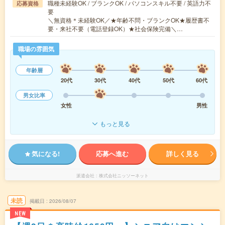
職種未経験OK / ブランクOK / パソコンスキル不要 / 英語力不
応募資格
要
＼無資格＊未経験OK／★年齢不問・ブランクOK★履歴書不
要・来社不要（電話登録OK）★社会保険完備＼…
職場の雰囲気
年齢層
20代
30代
40代
50代
60代
男女比率
女性
男性
もっと見る
気になる!
応募へ進む
詳しく見る
派遣会社
株式会社ニッソーネット
未読
掲載日
2026/08/07
NEW