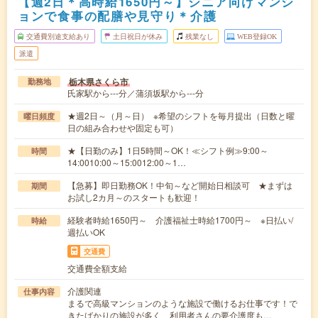
【週2日＊高時給1650円～】シニア向けマンシ
ョンで食事の配膳や見守り＊介護
交通費別途支給あり
土日祝日が休み
残業なし
WEB登録OK
派遣
栃木県さくら市
勤務地
氏家駅から---分／蒲須坂駅から---分
★週2日～（月～日） ※希望のシフトを毎月提出（日数と曜
曜日頻度
日の組み合わせや固定も可）
★【日勤のみ】1日5時間～OK！≪シフト例≫9:00～
時間
14:0010:00～15:0012:00～1…
【急募】即日勤務OK！中旬～など開始日相談可 ★まずは
期間
お試し2カ月～のスタートも歓迎！
経験者時給1650円～ 介護福祉士時給1700円～ ※日払い/
時給
週払いOK
交通費
交通費全額支給
介護関連
仕事内容
まるで高級マンションのような施設で働けるお仕事です！で
きたばかりの施設が多く、利用者さんの要介護度も…