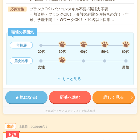
ブランクOK / パソコンスキル不要 / 英語力不要
応募資格
＜無資格・ブランクOK！＞介護の経験をお持ちの方！・年
齢、学歴不問！・WワークOK！・10名以上採用…
職場の雰囲気
年齢層
20代
30代
40代
50代
60代
男女比率
女性
男性
もっと見る
気になる!
応募へ進む
詳しく見る
派遣会社
ケアスタッフィング株式会社
未読
掲載日
2026/08/07
NEW