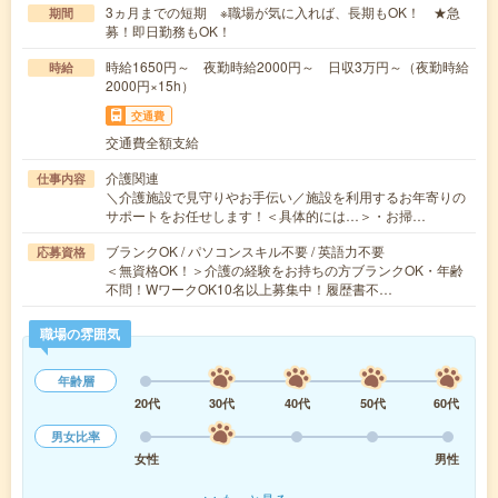
3ヵ月までの短期 ※職場が気に入れば、長期もOK！ ★急
期間
募！即日勤務もOK！
時給1650円～ 夜勤時給2000円～ 日収3万円～（夜勤時給
時給
2000円×15h）
交通費
交通費全額支給
介護関連
仕事内容
＼介護施設で見守りやお手伝い／施設を利用するお年寄りの
サポートをお任せします！＜具体的には…＞・お掃…
ブランクOK / パソコンスキル不要 / 英語力不要
応募資格
＜無資格OK！＞介護の経験をお持ちの方ブランクOK・年齢
不問！WワークOK10名以上募集中！履歴書不…
職場の雰囲気
年齢層
20代
30代
40代
50代
60代
男女比率
女性
男性