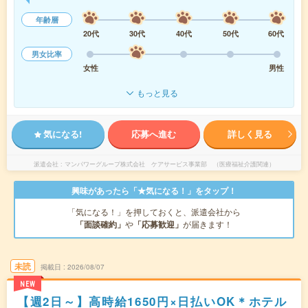
年齢層
20代
30代
40代
50代
60代
男女比率
女性
男性
もっと見る
気になる!
応募へ進む
詳しく見る
派遣会社
マンパワーグループ株式会社 ケアサービス事業部 （医療福祉介護関連）
興味があったら「★気になる！」をタップ！
「気になる！」を押しておくと、派遣会社から
「面談確約」
や
「応募歓迎」
が届きます！
未読
掲載日
2026/08/07
NEW
【週2日～】高時給1650円×日払いOK＊ホテル