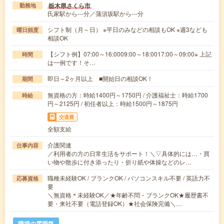
栃木県さくら市
勤務地
氏家駅から---分／蒲須坂駅から---分
シフト制（月～日） ※平日のみなどの相談もOK ※週3なども
曜日頻度
相談OK
【シフト例】07:00～16:0009:00～18:0017:00～09:00※ 上記
時間
は一例です！そ…
即日～2ヶ月以上 ■開始日の相談OK！
期間
無資格の方：時給1400円～1750円 / 介護福祉士：時給1700
時給
円～2125円 / 初任者以上：時給1500円～1875円
交通費
全額支給
介護関連
仕事内容
／利用者の方の日常生活をサポート！＼▽具体的には…・買
い物や散歩に付き添ったり・折り紙や体操などのレ…
職種未経験OK / ブランクOK / パソコンスキル不要 / 英語力不
応募資格
要
＼無資格＊未経験OK／★年齢不問・ブランクOK★履歴書不
要・来社不要（電話登録OK）★社会保険完備＼…
職場の雰囲気