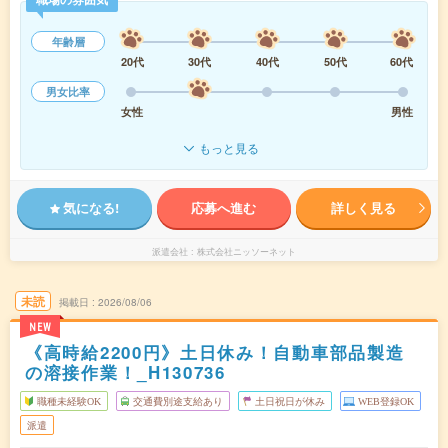
年齢層
20代
30代
40代
50代
60代
男女比率
女性
男性
もっと見る
気になる!
応募へ進む
詳しく見る
派遣会社
株式会社ニッソーネット
未読
掲載日
2026/08/06
NEW
《高時給2200円》土日休み！自動車部品製造
の溶接作業！_H130736
職種未経験OK
交通費別途支給あり
土日祝日が休み
WEB登録OK
派遣