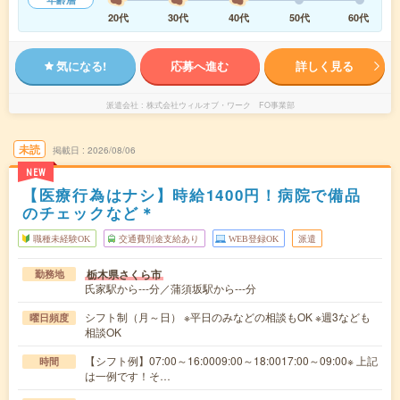
20代
30代
40代
50代
60代
気になる!
応募へ進む
詳しく見る
派遣会社
株式会社ウィルオブ・ワーク FO事業部
未読
掲載日
2026/08/06
NEW
【医療行為はナシ】時給1400円！病院で備品
のチェックなど＊
職種未経験OK
交通費別途支給あり
WEB登録OK
派遣
栃木県さくら市
勤務地
氏家駅から---分／蒲須坂駅から---分
シフト制（月～日） ※平日のみなどの相談もOK ※週3なども
曜日頻度
相談OK
【シフト例】07:00～16:0009:00～18:0017:00～09:00※ 上記
時間
は一例です！そ…