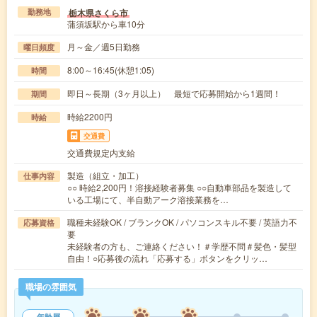
栃木県さくら市
勤務地
蒲須坂駅から車10分
月～金／週5日勤務
曜日頻度
8:00～16:45(休憩1:05)
時間
即日～長期（3ヶ月以上） 最短で応募開始から1週間！
期間
時給2200円
時給
交通費
交通費規定内支給
製造（組立・加工）
仕事内容
○○ 時給2,200円！溶接経験者募集 ○○自動車部品を製造して
いる工場にて、半自動アーク溶接業務を…
職種未経験OK / ブランクOK / パソコンスキル不要 / 英語力不
応募資格
要
未経験者の方も、ご連絡ください！＃学歴不問＃髪色・髪型
自由！○応募後の流れ「応募する」ボタンをクリッ…
職場の雰囲気
年齢層