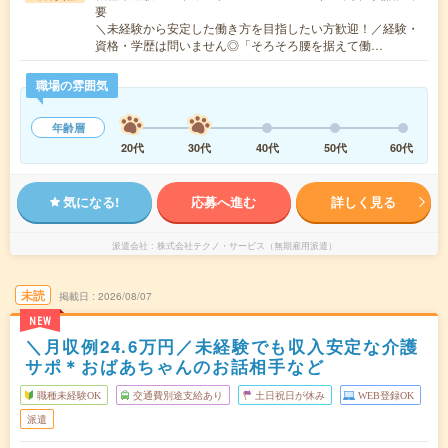
要
＼未経験から安定した働き方を目指したい方歓迎！／経験・
資格・学歴は問いません◎「そろそろ腰を据えて働…
職場の雰囲気
年齢層
20代
30代
40代
50代
60代
気になる!
応募へ進む
詳しく見る
派遣会社
株式会社テクノ・サービス（無期雇用派遣）
未読
掲載日
2026/08/07
NEW
＼月収例24.6万円／未経験でも収入安定な介護
サポ＊おばあちゃんのお話相手など
職種未経験OK
交通費別途支給あり
土日祝日が休み
WEB登録OK
派遣