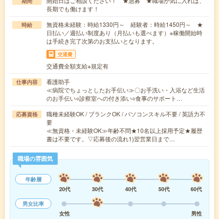
開始日はご相談ください！ ★急募 ★職場が気に入れば、
期間
長期でも働けます！
無資格未経験：時給1330円～ 経験者：時給1450円～ ★
時給
日払い／週払い制度あり（月払いも選べます）※稼働開始時
は手続き完了次第のお支払いとなります。
交通費
交通費全額支給※規定有
看護助手
仕事内容
≪病院でちょっとしたお手伝い≫〇お手洗い・入浴など生活
のお手伝い○診察室への付き添い○食事のサポート…
職種未経験OK / ブランクOK / パソコンスキル不要 / 英語力不
応募資格
要
≪無資格・未経験OK≫年齢不問★10名以上採用予定★履歴
書は不要です。▽応募後の流れ1)翌営業日まで…
職場の雰囲気
年齢層
20代
30代
40代
50代
60代
男女比率
女性
男性