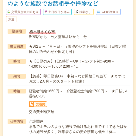
のような施設でお話相手や掃除など
交通費別途支給あり
土日祝日が休み
残業なし
WEB登録OK
派遣
栃木県さくら市
勤務地
氏家駅から---分／蒲須坂駅から---分
★週2日～（月～日） ※希望のシフトを毎月提出（日数と曜
曜日頻度
日の組み合わせや固定も可）
★【日勤のみ】1日5時間～OK！≪シフト例≫9:00～
時間
14:0010:00～15:0012:00～1…
【急募】即日勤務OK！中旬～など開始日相談可 ★まずは
期間
お試し2カ月～のスタートも歓迎！
経験者時給1650円～ 介護福祉士時給1700円～ ★日払い/
時給
週払いOK
交通費
交通費全額支給
介護関連
仕事内容
まるでホテルのような施設で働けるお仕事です！できたばか
りの施設が多く、利用者さんの要介護度も低め！体…