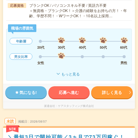
ブランクOK / パソコンスキル不要 / 英語力不要
応募資格
＜無資格・ブランクOK！＞介護の経験をお持ちの方！・年
齢、学歴不問！・WワークOK！・10名以上採用…
職場の雰囲気
年齢層
20代
30代
40代
50代
60代
男女比率
女性
男性
もっと見る
気になる!
応募へ進む
詳しく見る
派遣会社
ケアスタッフィング株式会社
未読
掲載日
2026/08/07
NEW
＼最短3日で開始可能／3ヵ月で73万円稼ぐ！