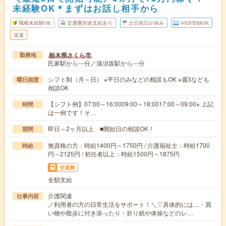
未経験OK＊まずはお話し相手から
職種未経験OK
交通費別途支給あり
土日祝日が休み
WEB登録OK
派遣
栃木県さくら市
勤務地
氏家駅から---分／蒲須坂駅から---分
シフト制（月～日） ※平日のみなどの相談もOK ※週3なども
曜日頻度
相談OK
【シフト例】07:00～16:0009:00～18:0017:00～09:00※ 上記
時間
は一例です！そ…
即日～2ヶ月以上 ■開始日の相談OK！
期間
無資格の方：時給1400円～1750円 / 介護福祉士：時給1700
時給
円～2125円 / 初任者以上：時給1500円～1875円
交通費
全額支給
介護関連
仕事内容
／利用者の方の日常生活をサポート！＼▽具体的には…・買
い物や散歩に付き添ったり・折り紙や体操などのレ…