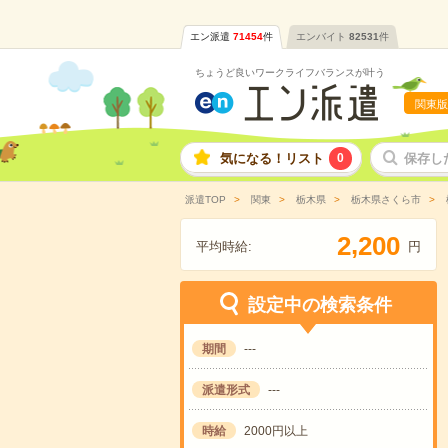
エン派遣
71454
件
エンバイト
82531
件
ちょうど良いワークライフバランスが叶う
関東版
気になる！リスト
0
保存し
派遣TOP
関東
栃木県
栃木県さくら市
,
2
2
0
0
平均時給:
円
設定中の検索条件
期間
---
派遣形式
---
時給
2000円以上