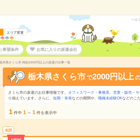
ヘル
エリア変更
た希望条件
お気に入りの派遣会社
栃木県さくら市 時給2000円以上の派遣の仕事一覧
栃木県さくら市
2000円以上
で
さくら市の派遣のお仕事情報です。
オフィスワーク・事務系
、
営業・販売・サ
り揃えています。さらに、
短期
・
単発
などの期間や、
職種未経験OK
などのこ
1
1
1
件中
～
件を表示中
未読