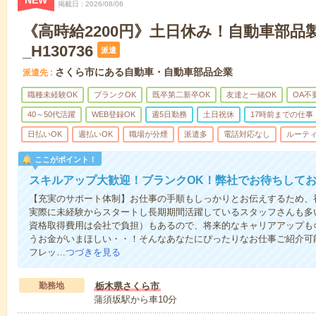
NEW
掲載日
2026/08/06
《高時給2200円》土日休み！自動車部品
_H130736
派遣
さくら市にある自動車・自動車部品企業
派遣先
職種未経験OK
ブランクOK
既卒第二新卒OK
友達と一緒OK
OA不
40～50代活躍
WEB登録OK
週5日勤務
土日祝休
17時前までの仕事
日払いOK
週払いOK
職場が分煙
派遣多
電話対応なし
ルーテ
ここがポイント！
スキルアップ大歓迎！ブランクOK！弊社でお待ちして
【充実のサポート体制】お仕事の手順もしっかりとお伝えするため、
実際に未経験からスタートし長期期間活躍しているスタッフさんも多
資格取得費用は会社で負担）もあるので、将来的なキャリアアップも
うお金がいまほしい・・！そんなあなたにぴったりなお仕事ご紹介可能
フレッ…
つづきを見る
勤務地
栃木県さくら市
蒲須坂駅から車10分