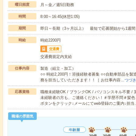
曜日頻度
月～金／週5日勤務
時間
8:00～16:45(休憩1:05)
期間
即日～長期（3ヶ月以上） 最短で応募開始から1週間
時給
時給2200円
交通費
交通費規定内支給
仕事内容
製造（組立・加工）
○○ 時給2,200円！溶接経験者募集 ○○自動車部品
務を担当していただきます！！［ お仕事内容…
つづ
応募資格
職種未経験OK / ブランクOK / パソコンスキル不要 /
未経験者の方も、ご連絡ください！＃学歴不問＃髪色
ボタンをクリック↓メールにてweb登録のご案内↓担当
職場の雰囲気
年齢層
20代
30代
40代