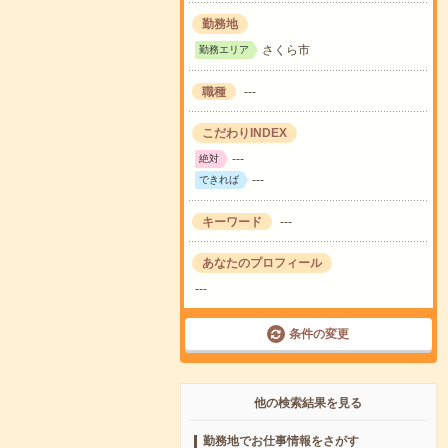
勤務地
さくら市
勤務エリア
職種
---
こだわりINDEX
---
絶対
---
できれば
キーワード
---
あなたのプロフィール
---
条件の変更
他の検索結果を見る
勤務地でお仕事情報をさがす