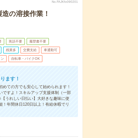
No.FAJKfo090201
製造の溶接作業！
要
英語不要
履歴書不要
残業多
交費支給
車通勤可
ィン
自転車・バイクOK
おります！
初めての方でも安心して始められます！
いですよ！スキルアップ支援体制（一部
○【うれしい日払い】大好きな趣味に使
！年間休日120日以上！有給休暇でリ