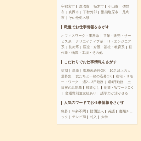
宇都宮市
鹿沼市
栃木市
小山市
佐野
市
真岡市
下都賀郡
那須塩原市
足利
市
その他栃木県
職種でお仕事情報をさがす
オフィスワーク・事務系
営業・販売・サー
ビス系
クリエイティブ系
IT・エンジニア
系
技術系
医療・介護・福祉・教育系
軽
作業・物流・工場・その他
こだわりでお仕事情報をさがす
短期
単発
職種未経験OK
10名以上の大
量募集
友だちと一緒の応募OK
在宅・リモ
ートワーク
週2～3日勤務
週4日勤務
土
日祝のみ勤務
残業なし
副業・WワークOK
交通費別途支給あり
語学力が活かせる
人気のワードでお仕事情報をさがす
急募
年齢不問
財団法人
英語
書類チェ
ック
テレビ局
封入
大学