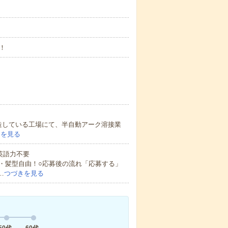
！
を製造している工場にて、半自動アーク溶接業
きを見る
 英語力不要
・髪型自由！○応募後の流れ「応募する」
…
つづきを見る
50代
60代