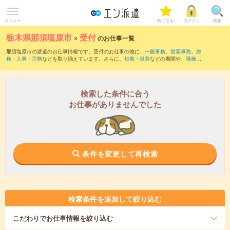
メニュー
気になる!
ログイン
検索
栃木県那須塩原市
×
受付
のお仕事一覧
那須塩原市の派遣のお仕事情報です。受付のお仕事の他に、
一般事務
、
営業事務
、
総
務・人事・労務
などを取り揃えています。さらに、
短期
・
単発
などの期間や、
職種未
経験OK
などのこだわり条件で絞り込んでいただけます。職種辞典：
受付のお仕事と
は？とは？
検索した条件に合う
お仕事がありませんでした
条件を変更して再検索
検索条件を追加して絞り込む
こだわり
でお仕事情報を絞り込む