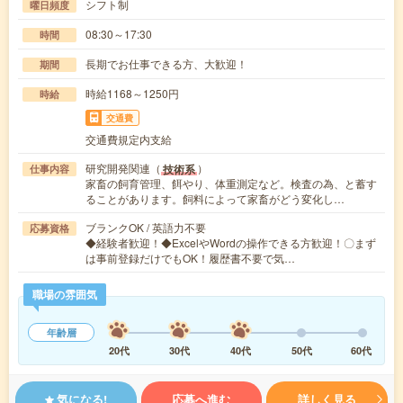
シフト制
曜日頻度
08:30～17:30
時間
長期でお仕事できる方、大歓迎！
期間
時給1168～1250円
時給
交通費
交通費規定内支給
研究開発関連（
）
技術系
仕事内容
家畜の飼育管理、餌やり、体重測定など。検査の為、と蓄す
ることがあります。飼料によって家畜がどう変化し…
ブランクOK / 英語力不要
応募資格
◆経験者歓迎！◆ExcelやWordの操作できる方歓迎！〇まず
は事前登録だけでもOK！履歴書不要で気…
職場の雰囲気
年齢層
20代
30代
40代
50代
60代
気になる!
応募へ進む
詳しく見る