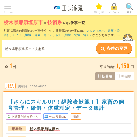
メニュー
気になる!
ログイン
検索
栃木県那須塩原市
×
技術系
のお仕事一覧
那須塩原市の派遣のお仕事情報です。技術系のお仕事には、
ＣＡＤ（土木・建築・設
備）
、
ＣＡＤ（機械・電気・電子）
、
設計（機械・電気・電子）
などがあります。さ
らに、
短期
・
単発
などの期間や、
職種未経験OK
などのこだわり条件で絞り込んでいた
だけます。
条件の変更
栃木県那須塩原市 / 技術系
1
1,150
全
件
平均時給:
円
時給順
新着順
未読
掲載日
2026/08/05
【さらにスキルUP！経験者歓迎！】家畜の飼
育管理・給餌・体重測定・データ集計
交通費別途支給あり
WEB登録OK
派遣
栃木県那須塩原市
勤務地