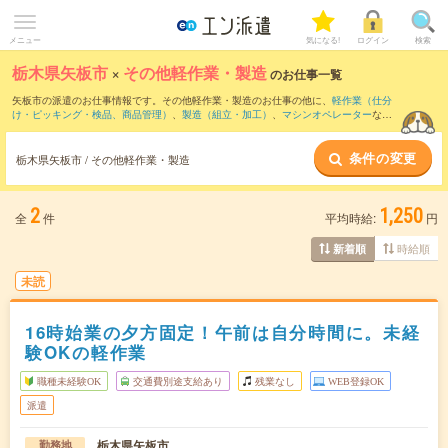
メニュー
気になる!
ログイン
検索
栃木県矢板市
×
その他軽作業・製造
のお仕事一覧
矢板市の派遣のお仕事情報です。その他軽作業・製造のお仕事の他に、
軽作業（仕分
け・ピッキング・検品、商品管理）
、
製造（組立・加工）
、
マシンオペレーター
など
を取り揃えています。さらに、
短期
・
単発
などの期間や、
職種未経験OK
などのこだわ
り条件で絞り込んでいただけます。
条件の変更
栃木県矢板市 / その他軽作業・製造
2
1,250
全
件
平均時給:
円
時給順
新着順
未読
16時始業の夕方固定！午前は自分時間に。未経
験OKの軽作業
職種未経験OK
交通費別途支給あり
残業なし
WEB登録OK
派遣
栃木県矢板市
勤務地