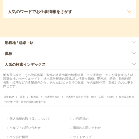
人気のワード
でお仕事情報をさがす
勤務地 / 路線・駅
職種
人気の検索インデックス
栃木県矢板市 - その他軽作業・製造の派遣情報の検索結果。エン派遣は、エンが運営する人材
派遣会社のポータルサイト。栃木県矢板市の派遣/求人情報を職種、勤務地、時給、勤務時間、
長期・短期などの希望条件から、あなたにピッタリの派遣（その他軽作業・製造）のお仕事を
探せます。
派遣TOP
関東
栃木県
栃木県矢板市
栃木県矢板市 軽作業・物流・工場・その他
栃木県矢板市
その他軽作業・製造の派遣の仕事一覧
個人情報の取り扱いについて
ご利用規約
ヘルプ・お問い合わせ
掲載のお問い合わせ
エン会社概要
サイトマップ