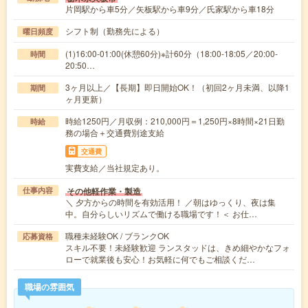
片岡駅から車5分／矢板駅から車9分／氏家駅から車18分
シフト制（勤務先による）
曜日頻度
(1)16:00-01:00(休憩60分)※計60分（18:00-18:05／20:00-
時間
20:50…
3ヶ月以上／【長期】即日開始OK！（初回2ヶ月未満、以降1
期間
ヶ月更新）
時給1250円／月収例：210,000円＝1,250円×8時間×21日勤
時給
務の場合＋交通費別途支給
交通費
実費支給／当社規定あり。
その他軽作業・製造
仕事内容
＼ 夕方からの時間を有効活用！ ／朝はゆっくり、夜は集
中。自分らしいリズムで働ける職場です！＜ お仕…
職種未経験OK / ブランクOK
応募資格
スキル不要！未経験歓迎 ランスタッドは、きめ細やかなフォ
ローで就業後も安心！お気軽に何でもご相談くだ…
職場の雰囲気