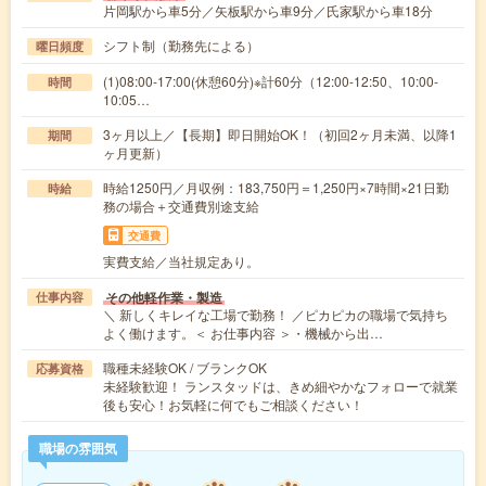
片岡駅から車5分／矢板駅から車9分／氏家駅から車18分
シフト制（勤務先による）
曜日頻度
(1)08:00-17:00(休憩60分)※計60分（12:00-12:50、10:00-
時間
10:05…
3ヶ月以上／【長期】即日開始OK！（初回2ヶ月未満、以降1
期間
ヶ月更新）
時給1250円／月収例：183,750円＝1,250円×7時間×21日勤
時給
務の場合＋交通費別途支給
交通費
実費支給／当社規定あり。
その他軽作業・製造
仕事内容
＼ 新しくキレイな工場で勤務！ ／ピカピカの職場で気持ち
よく働けます。＜ お仕事内容 ＞・機械から出…
職種未経験OK / ブランクOK
応募資格
未経験歓迎！ ランスタッドは、きめ細やかなフォローで就業
後も安心！お気軽に何でもご相談ください！
職場の雰囲気