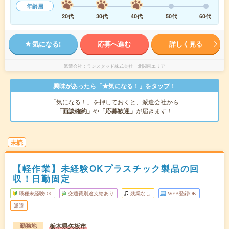
年齢層
20代
30代
40代
50代
60代
気になる!
応募へ進む
詳しく見る
派遣会社
ランスタッド株式会社 北関東エリア
興味があったら「★気になる！」をタップ！
「気になる！」を押しておくと、派遣会社から
「面談確約」
や
「応募歓迎」
が届きます！
未読
【軽作業】未経験OKプラスチック製品の回
収！日勤固定
職種未経験OK
交通費別途支給あり
残業なし
WEB登録OK
派遣
栃木県矢板市
勤務地