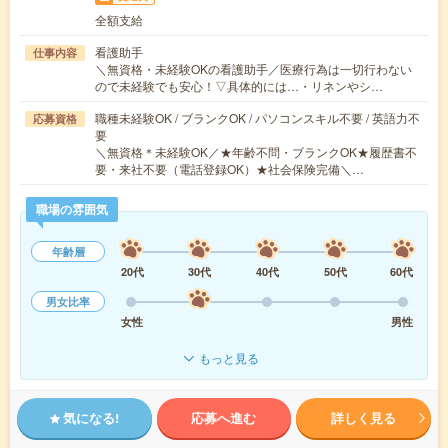
全額支給
看護助手
仕事内容
＼無資格・未経験OKの看護助手／医療行為は一切行わない
ので未経験でも安心！▽具体的には…・リネンやシ…
職種未経験OK / ブランクOK / パソコンスキル不要 / 英語力不
応募資格
要
＼無資格＊未経験OK／★年齢不問・ブランクOK★履歴書不
要・来社不要（電話登録OK）★社会保険完備＼…
職場の雰囲気
年齢層
20代
30代
40代
50代
60代
男女比率
女性
男性
もっと見る
気になる!
応募へ進む
詳しく見る