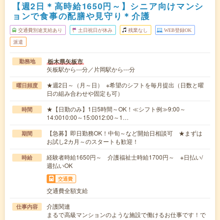
【週2日＊高時給1650円～】シニア向けマンシ
ョンで食事の配膳や見守り＊介護
交通費別途支給あり
土日祝日が休み
残業なし
WEB登録OK
派遣
栃木県矢板市
勤務地
矢板駅から---分／片岡駅から---分
★週2日～（月～日） ※希望のシフトを毎月提出（日数と曜
曜日頻度
日の組み合わせや固定も可）
★【日勤のみ】1日5時間～OK！≪シフト例≫9:00～
時間
14:0010:00～15:0012:00～1…
【急募】即日勤務OK！中旬～など開始日相談可 ★まずは
期間
お試し2カ月～のスタートも歓迎！
経験者時給1650円～ 介護福祉士時給1700円～ ※日払い/
時給
週払いOK
交通費
交通費全額支給
介護関連
仕事内容
まるで高級マンションのような施設で働けるお仕事です！で