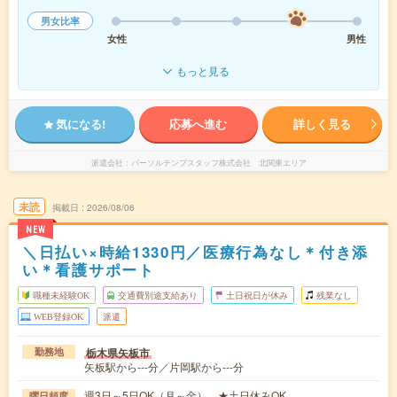
男女比率
女性
男性
もっと見る
気になる!
応募へ進む
詳しく見る
派遣会社
パーソルテンプスタッフ株式会社 北関東エリア
未読
掲載日
2026/08/06
NEW
＼日払い×時給1330円／医療行為なし＊付き添
い＊看護サポート
職種未経験OK
交通費別途支給あり
土日祝日が休み
残業なし
WEB登録OK
派遣
栃木県矢板市
勤務地
矢板駅から---分／片岡駅から---分
週3日～5日OK（月～金） ★土日休みOK
曜日頻度