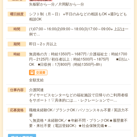
矢板駅から---分／片岡駅から---分
シフト制（月～日） ※平日のみなどの相談もOK ※週3なども
曜日頻度
相談OK
(1)07:00～16:00(2)09:00～18:00(3)17:00～09:00※ 上記は一
時間
例で…
即日～2ヶ月以上
期間
無資格の方：時給1350円～1687円 / 介護福祉士：時給1700
時給
円～2125円 / 初任者以上：時給1500円～1875円 ■日払い
OK ■日収例：1万800円（時給1350円×8h）
交通費
全額支給
介護関連
仕事内容
デイサービスセンターなどの福祉施設で日帰りのご利用者様
をサポート！▽具体的には…・レクレーションで一…
職種未経験OK / ブランクOK / パソコンスキル不要 / 英語力不
応募資格
要
＼無資格＊未経験OK／★年齢不問・ブランクOK★履歴書不
要・来社不要（電話登録OK）★社会保険完備★…