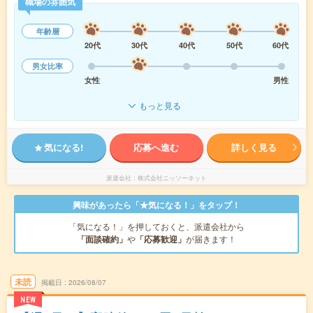
職場の雰囲気
年齢層
20代
30代
40代
50代
60代
男女比率
女性
男性
もっと見る
気になる!
応募へ進む
詳しく見る
派遣会社
株式会社ニッソーネット
興味があったら「★気になる！」をタップ！
「気になる！」を押しておくと、派遣会社から
「面談確約」
や
「応募歓迎」
が届きます！
未読
掲載日
2026/08/07
NEW