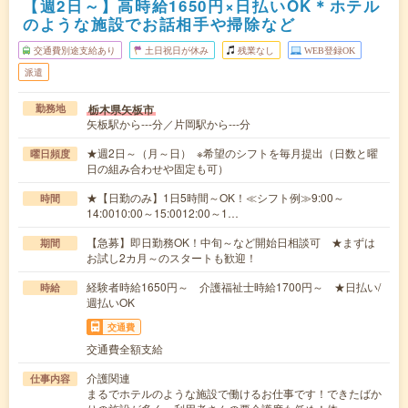
【週2日～】高時給1650円×日払いOK＊ホテル
のような施設でお話相手や掃除など
交通費別途支給あり
土日祝日が休み
残業なし
WEB登録OK
派遣
栃木県矢板市
勤務地
矢板駅から---分／片岡駅から---分
★週2日～（月～日） ※希望のシフトを毎月提出（日数と曜
曜日頻度
日の組み合わせや固定も可）
★【日勤のみ】1日5時間～OK！≪シフト例≫9:00～
時間
14:0010:00～15:0012:00～1…
【急募】即日勤務OK！中旬～など開始日相談可 ★まずは
期間
お試し2カ月～のスタートも歓迎！
経験者時給1650円～ 介護福祉士時給1700円～ ★日払い/
時給
週払いOK
交通費
交通費全額支給
介護関連
仕事内容
まるでホテルのような施設で働けるお仕事です！できたばか