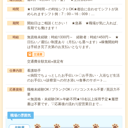
★1日5時間～の時短シフトOK★都合に合わせてシフトが決
時間
められますシフト例：7：00～16：009：…
開始日はご相談ください！ ★急募 ★職場が気に入れば、
期間
長期でも働けます！
無資格未経験：時給1330円～ 経験者：時給1450円～ ★
時給
日払い／週払い制度あり（月払いも選べます）※稼働開始時
は手続き完了次第のお支払いとなります。
交通費
交通費全額支給※規定有
看護助手
仕事内容
≪病院でちょっとしたお手伝い≫〇お手洗い・入浴など生活
のお手伝い○診察室への付き添い○食事のサポート…
職種未経験OK / ブランクOK / パソコンスキル不要 / 英語力不
応募資格
要
≪無資格・未経験OK≫年齢不問★10名以上採用予定★履歴
書は不要です。▽応募後の流れ1)翌営業日まで…
職場の雰囲気
年齢層