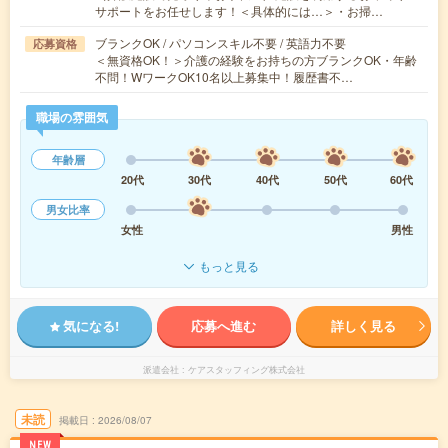
サポートをお任せします！＜具体的には…＞・お掃…
ブランクOK / パソコンスキル不要 / 英語力不要
応募資格
＜無資格OK！＞介護の経験をお持ちの方ブランクOK・年齢
不問！WワークOK10名以上募集中！履歴書不…
職場の雰囲気
年齢層
20代
30代
40代
50代
60代
男女比率
女性
男性
もっと見る
気になる!
応募へ進む
詳しく見る
派遣会社
ケアスタッフィング株式会社
未読
掲載日
2026/08/07
NEW