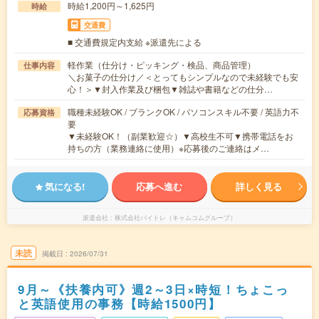
時給1,200円～1,625円
時給
交通費
■ 交通費規定内支給 ※派遣先による
軽作業（仕分け・ピッキング・検品、商品管理）
仕事内容
＼お菓子の仕分け／＜とってもシンプルなので未経験でも安
心！＞▼封入作業及び梱包▼雑誌や書籍などの仕分…
職種未経験OK / ブランクOK / パソコンスキル不要 / 英語力不
応募資格
要
▼未経験OK！（副業歓迎☆）▼高校生不可▼携帯電話をお
持ちの方（業務連絡に使用）※応募後のご連絡はメ…
気になる!
応募へ進む
詳しく見る
派遣会社
株式会社バイトレ（キャムコムグループ）
未読
掲載日
2026/07/31
9月～《扶養内可》週2～3日×時短！ちょこっ
と英語使用の事務【時給1500円】