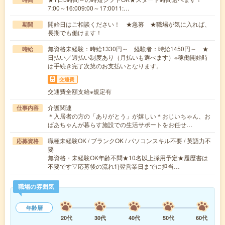
7:00～16:009:00～17:0011:…
開始日はご相談ください！ ★急募 ★職場が気に入れば、
期間
長期でも働けます！
無資格未経験：時給1330円～ 経験者：時給1450円～ ★
時給
日払い／週払い制度あり（月払いも選べます）※稼働開始時
は手続き完了次第のお支払いとなります。
交通費
交通費全額支給※規定有
介護関連
仕事内容
＊入居者の方の「ありがとう」が嬉しい＊おじいちゃん、お
ばあちゃんが暮らす施設での生活サポートをお任せ…
職種未経験OK / ブランクOK / パソコンスキル不要 / 英語力不
応募資格
要
無資格・未経験OK年齢不問★10名以上採用予定★履歴書は
不要です▽応募後の流れ1)翌営業日までに担当…
職場の雰囲気
年齢層
20代
30代
40代
50代
60代