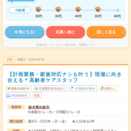
年齢層
20代
30代
40代
50代
60代
気になる!
応募へ進む
詳しく見る
派遣会社
ランスタッド株式会社 北関東エリア
未読
掲載日
2026/08/05
【計画業務・家族対応ナシも叶う】現場に向き
合える＊高齢者ケアスタッフ
職種未経験OK
交通費別途支給あり
土日祝日が休み
残業なし
WEB登録OK
派遣
栃木県矢板市
勤務地
矢板駅から---分／片岡駅から---分
週3日～5日OK（月～金） ★土日休みOK
曜日頻度
★1日5時間～の時短シフトOK★スタート時間選べます！
時間