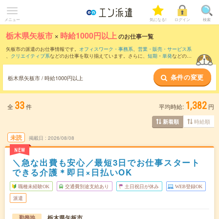
メニュー
気になる!
ログイン
検索
栃木県矢板市
×
時給1000円以上
のお仕事一覧
矢板市の派遣のお仕事情報です。
オフィスワーク・事務系
、
営業・販売・サービス系
、
クリエイティブ系
などのお仕事を取り揃えています。さらに、
短期
・
単発
などの期
間や、
職種未経験OK
などのこだわり条件で絞り込んでいただけます。
条件の変更
時給
1100円以上
・
1800円以上
の求人はこちら
栃木県矢板市 / 時給1000円以上
当サイトでは法令を遵守し、最低賃金以上の求人のみを掲載しています。
33
1,382
全
件
平均時給:
円
時給順
新着順
未読
掲載日
2026/08/08
NEW
＼急な出費も安心／最短3日でお仕事スタート
できる介護＊即日×日払いOK
職種未経験OK
交通費別途支給あり
土日祝日が休み
WEB登録OK
派遣
栃木県矢板市
勤務地