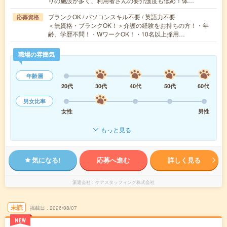
りの施設が多く、利用者さんの要介護度も低め！体…
ブランクOK / パソコンスキル不要 / 英語力不要
応募資格
＜無資格・ブランクOK！＞介護の経験をお持ちの方！・年
齢、学歴不問！・WワークOK！・10名以上採用…
職場の雰囲気
年齢層
20代
30代
40代
50代
60代
男女比率
女性
男性
もっと見る
気になる!
応募へ進む
詳しく見る
派遣会社
ケアスタッフィング株式会社
未読
掲載日
2026/08/07
NEW