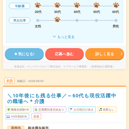
年齢層
20代
30代
40代
50代
60代
男女比率
女性
男性
もっと見る
気になる!
応募へ進む
詳しく見る
派遣会社
マンパワーグループ株式会社 ケアサービス事業部 （医療福祉介護関連）
未読
掲載日
2026/08/05
＼10年後にも残る仕事／～60代も現役活躍中
の職場へ＊介護
職種未経験OK
交通費別途支給あり
土日祝日が休み
残業なし
WEB登録OK
派遣
栃木県矢板市
勤務地