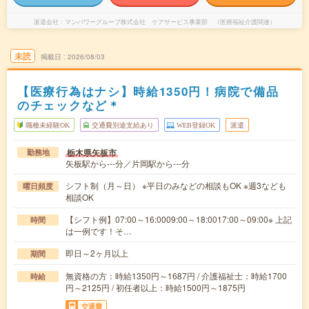
派遣会社
マンパワーグループ株式会社 ケアサービス事業部 （医療福祉介護関連）
未読
掲載日
2026/08/03
【医療行為はナシ】時給1350円！病院で備品
のチェックなど＊
職種未経験OK
交通費別途支給あり
WEB登録OK
派遣
栃木県矢板市
勤務地
矢板駅から---分／片岡駅から---分
シフト制（月～日） ※平日のみなどの相談もOK ※週3なども
曜日頻度
相談OK
【シフト例】07:00～16:0009:00～18:0017:00～09:00※ 上記
時間
は一例です！そ…
即日～2ヶ月以上
期間
無資格の方：時給1350円～1687円 / 介護福祉士：時給1700
時給
円～2125円 / 初任者以上：時給1500円～1875円
交通費