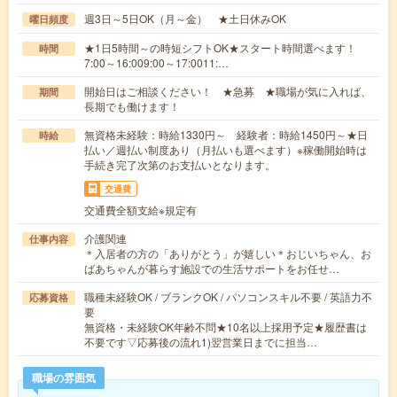
週3日～5日OK（月～金） ★土日休みOK
曜日頻度
★1日5時間～の時短シフトOK★スタート時間選べます！
時間
7:00～16:009:00～17:0011:…
開始日はご相談ください！ ★急募 ★職場が気に入れば、
期間
長期でも働けます！
無資格未経験：時給1330円～ 経験者：時給1450円～★日
時給
払い／週払い制度あり（月払いも選べます）※稼働開始時は
手続き完了次第のお支払いとなります。
交通費
交通費全額支給※規定有
介護関連
仕事内容
＊入居者の方の「ありがとう」が嬉しい＊おじいちゃん、お
ばあちゃんが暮らす施設での生活サポートをお任せ…
職種未経験OK / ブランクOK / パソコンスキル不要 / 英語力不
応募資格
要
無資格・未経験OK年齢不問★10名以上採用予定★履歴書は
不要です▽応募後の流れ1)翌営業日までに担当…
職場の雰囲気