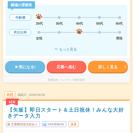
職場の雰囲気
年齢層
20代
30代
40代
50代
60代
男女比率
女性
男性
もっと見る
気になる!
応募へ進む
詳しく見る
派遣会社
レバテック株式会社
未読
掲載日
2026/08/06
NEW
【矢板】即日スタート＆土日祝休！みんな大好
きデータ入力
交通費別途支給あり
WEB登録OK
派遣