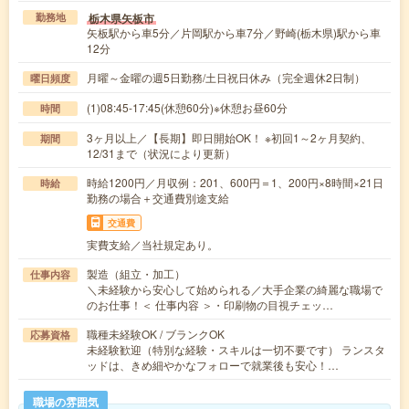
栃木県矢板市
勤務地
矢板駅から車5分／片岡駅から車7分／野崎(栃木県)駅から車
12分
月曜～金曜の週5日勤務/土日祝日休み（完全週休2日制）
曜日頻度
(1)08:45-17:45(休憩60分)※休憩お昼60分
時間
3ヶ月以上／【長期】即日開始OK！ ※初回1～2ヶ月契約、
期間
12/31まで（状況により更新）
時給1200円／月収例：201、600円＝1、200円×8時間×21日
時給
勤務の場合＋交通費別途支給
交通費
実費支給／当社規定あり。
製造（組立・加工）
仕事内容
＼未経験から安心して始められる／大手企業の綺麗な職場で
のお仕事！＜ 仕事内容 ＞・印刷物の目視チェッ…
職種未経験OK / ブランクOK
応募資格
未経験歓迎（特別な経験・スキルは一切不要です） ランスタ
ッドは、きめ細やかなフォローで就業後も安心！…
職場の雰囲気