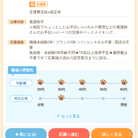
交通費
交通費支給※規定有
看護助手
仕事内容
≪病院でちょっとしたお手伝い≫○カルテ整理などの看護師
さんのお手伝い○シーツの交換やベッドメイキング…
職種未経験OK / ブランクOK / パソコンスキル不要 / 英語力不
応募資格
要
無資格・未経験OK年齢不問★10名以上採用予定★履歴書は
不要です▽応募後の流れ1)翌営業日までに担当…
職場の雰囲気
年齢層
20代
30代
40代
50代
60代
男女比率
女性
男性
もっと見る
気になる!
応募へ進む
詳しく見る