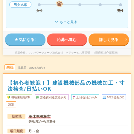
男女比率
女性
男性
もっと見る
気になる!
応募へ進む
詳しく見る
派遣会社
マンパワーグループ株式会社 ケアサービス事業部 （医療福祉介護関連）
未読
掲載日
2026/08/05
【初心者歓迎！】建設機械部品の機械加工・寸
法検査/日払いOK
職種未経験OK
交通費別途支給あり
土日祝日が休み
WEB登録OK
派遣
栃木県矢板市
勤務地
矢板駅から車8分
月～金
曜日頻度