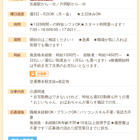
矢板駅から---分／片岡駅から---分
週3日～5日OK（月～金） ★土日休みOK
曜日頻度
★1日5時間～の時短シフトOK★スタート時間選べます！
時間
7:00～16:009:00～17:0011:…
開始日はご相談ください！ ★急募 ★職場が気に入れば、
期間
長期でも働けます！
無資格未経験：時給1330円～ 経験者：時給1450円～ ★
時給
日払い／週払い制度あり（月払いも選べます）※稼働開始時
は手続き完了次第のお支払いとなります。
交通費
交通費全額支給※規定有
介護関連
仕事内容
＊在宅勤務はできないけれど、時短も週3日勤務も叶う介護
＊おじいちゃん、おばあちゃんが暮らす施設での生…
職種未経験OK / ブランクOK / パソコンスキル不要 / 英語力不
応募資格
要
無資格・未経験OK年齢不問★10名以上採用予定★履歴書は
不要です▽応募後の流れ1)翌営業日までに担当…