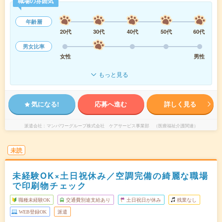
職場の雰囲気
年齢層
20代
30代
40代
50代
60代
男女比率
女性
男性
もっと見る
気になる!
応募へ進む
詳しく見る
派遣会社
マンパワーグループ株式会社 ケアサービス事業部 （医療福祉介護関連）
未読
未経験OK×土日祝休み／空調完備の綺麗な職場
で印刷物チェック
職種未経験OK
交通費別途支給あり
土日祝日が休み
残業なし
WEB登録OK
派遣