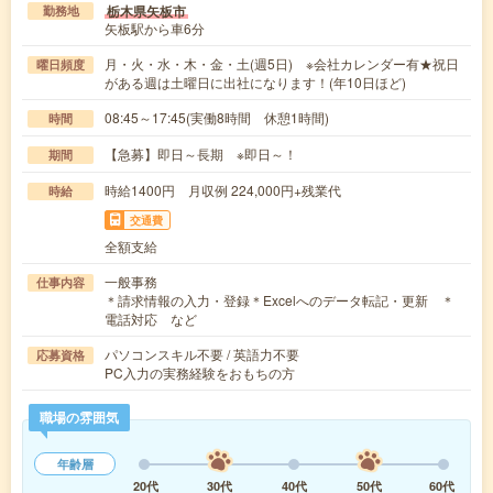
栃木県矢板市
勤務地
矢板駅から車6分
月・火・水・木・金・土(週5日) ※会社カレンダー有★祝日
曜日頻度
がある週は土曜日に出社になります！(年10日ほど)
08:45～17:45(実働8時間 休憩1時間)
時間
【急募】即日～長期 ※即日～！
期間
時給1400円 月収例 224,000円+残業代
時給
交通費
全額支給
一般事務
仕事内容
＊請求情報の入力・登録＊Excelへのデータ転記・更新 ＊
電話対応 など
パソコンスキル不要 / 英語力不要
応募資格
PC入力の実務経験をおもちの方
職場の雰囲気
年齢層
20代
30代
40代
50代
60代