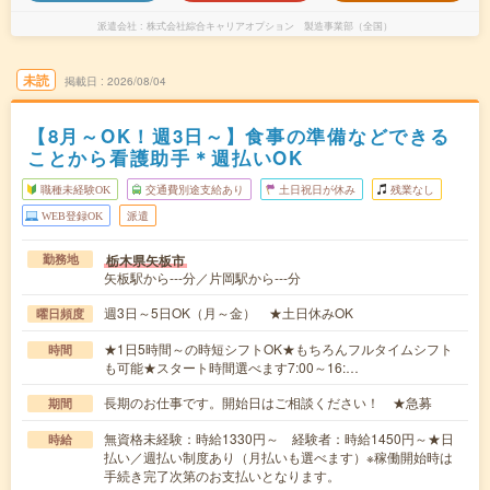
派遣会社
株式会社綜合キャリアオプション 製造事業部（全国）
未読
掲載日
2026/08/04
【8月～OK！週3日～】食事の準備などできる
ことから看護助手＊週払いOK
職種未経験OK
交通費別途支給あり
土日祝日が休み
残業なし
WEB登録OK
派遣
栃木県矢板市
勤務地
矢板駅から---分／片岡駅から---分
週3日～5日OK（月～金） ★土日休みOK
曜日頻度
★1日5時間～の時短シフトOK★もちろんフルタイムシフト
時間
も可能★スタート時間選べます7:00～16:…
長期のお仕事です。開始日はご相談ください！ ★急募
期間
無資格未経験：時給1330円～ 経験者：時給1450円～★日
時給
払い／週払い制度あり（月払いも選べます）※稼働開始時は
手続き完了次第のお支払いとなります。