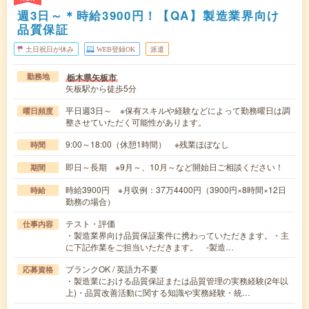
週3日～＊時給3900円！【QA】製造業界向け
品質保証
土日祝日が休み
WEB登録OK
派遣
栃木県矢板市
勤務地
矢板駅から徒歩5分
平日週3日～ ※保有スキルや経験などによって勤務曜日は調
曜日頻度
整させていただく可能性があります。
9:00～18:00（休憩1時間） ※残業ほぼなし
時間
即日～長期 ※9月～、10月～など開始日ご相談ください！
期間
時給3900円 ※月収例：37万4400円（3900円×8時間×12日
時給
勤務の場合）
テスト・評価
仕事内容
・製造業界向け品質保証案件に携わっていただきます。・主
に下記作業をご担当いただきます。 -製造…
ブランクOK / 英語力不要
応募資格
・製造業における品質保証または品質管理の実務経験(2年以
上)・品質改善活動に関する知識や実務経験・統…