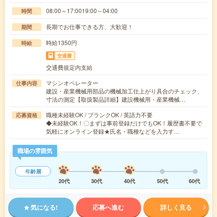
08:00～17:0019:00～04:00
時間
長期でお仕事できる方、大歓迎！
期間
時給1350円
時給
交通費
交通費規定内支給
マシンオペレーター
仕事内容
建設・産業機械用部品の機械加工仕上がり具合のチェック、
寸法の測定【取扱製品詳細】建設機械用・産業機械…
職種未経験OK / ブランクOK / 英語力不要
応募資格
◆未経験OK！〇まずは事前登録だけでもOK！履歴書不要で
気軽にオンライン登録★氏名・職種などを入力す…
職場の雰囲気
年齢層
20代
30代
40代
50代
60代
気になる!
応募へ進む
詳しく見る