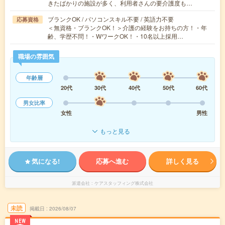
きたばかりの施設が多く、利用者さんの要介護度も…
ブランクOK / パソコンスキル不要 / 英語力不要
応募資格
＜無資格・ブランクOK！＞介護の経験をお持ちの方！・年
齢、学歴不問！・WワークOK！・10名以上採用…
職場の雰囲気
年齢層
20代
30代
40代
50代
60代
男女比率
女性
男性
もっと見る
気になる!
応募へ進む
詳しく見る
派遣会社
ケアスタッフィング株式会社
未読
掲載日
2026/08/07
NEW