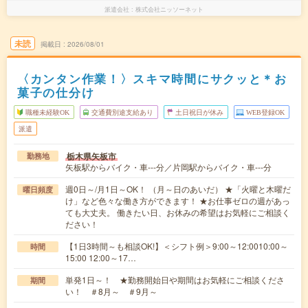
派遣会社
株式会社ニッソーネット
未読
掲載日
2026/08/01
〈カンタン作業！〉スキマ時間にサクッと＊お
菓子の仕分け
職種未経験OK
交通費別途支給あり
土日祝日が休み
WEB登録OK
派遣
栃木県矢板市
勤務地
矢板駅からバイク・車---分／片岡駅からバイク・車---分
週0日～/月1日～OK！ （月～日のあいだ） ★「火曜と木曜だ
曜日頻度
け」など色々な働き方ができます！ ★お仕事ゼロの週があっ
ても大丈夫。 働きたい日、お休みの希望はお気軽にご相談く
ださい！
【1日3時間～も相談OK!】＜シフト例＞9:00～12:0010:00～
時間
15:00 12:00～17…
単発1日～！ ★勤務開始日や期間はお気軽にご相談くださ
期間
い！ ＃8月～ ＃9月～