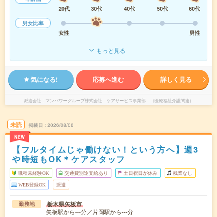
20代
30代
40代
50代
60代
男女比率
女性
男性
もっと見る
気になる!
応募へ進む
詳しく見る
派遣会社
マンパワーグループ株式会社 ケアサービス事業部 （医療福祉介護関連）
未読
掲載日
2026/08/06
NEW
【フルタイムじゃ働けない！という方へ】週3
や時短もOK＊ケアスタッフ
職種未経験OK
交通費別途支給あり
土日祝日が休み
残業なし
WEB登録OK
派遣
栃木県矢板市
勤務地
矢板駅から---分／片岡駅から---分