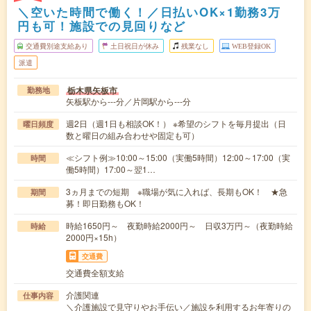
＼空いた時間で働く！／日払いOK×1勤務3万
円も可！施設での見回りなど
交通費別途支給あり
土日祝日が休み
残業なし
WEB登録OK
派遣
栃木県矢板市
勤務地
矢板駅から---分／片岡駅から---分
週2日（週1日も相談OK！） ※希望のシフトを毎月提出（日
曜日頻度
数と曜日の組み合わせや固定も可）
≪シフト例≫10:00～15:00（実働5時間）12:00～17:00（実
時間
働5時間）17:00～翌1…
3ヵ月までの短期 ※職場が気に入れば、長期もOK！ ★急
期間
募！即日勤務もOK！
時給1650円～ 夜勤時給2000円～ 日収3万円～（夜勤時給
時給
2000円×15h）
交通費
交通費全額支給
介護関連
仕事内容
＼介護施設で見守りやお手伝い／施設を利用するお年寄りの