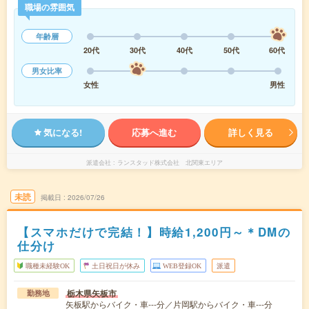
職場の雰囲気
年齢層
20代
30代
40代
50代
60代
男女比率
女性
男性
気になる!
応募へ進む
詳しく見る
派遣会社
ランスタッド株式会社 北関東エリア
未読
掲載日
2026/07/26
【スマホだけで完結！】時給1,200円～＊DMの
仕分け
職種未経験OK
土日祝日が休み
WEB登録OK
派遣
栃木県矢板市
勤務地
矢板駅からバイク・車---分／片岡駅からバイク・車---分