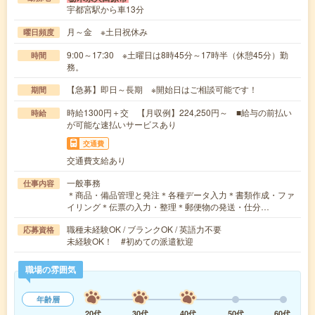
宇都宮駅から車13分
月～金 ※土日祝休み
曜日頻度
9:00～17:30 ※土曜日は8時45分～17時半（休憩45分）勤
時間
務。
【急募】即日～長期 ※開始日はご相談可能です！
期間
時給1300円＋交 【月収例】224,250円～ ■給与の前払い
時給
が可能な速払いサービスあり
交通費
交通費支給あり
一般事務
仕事内容
＊商品・備品管理と発注＊各種データ入力＊書類作成・ファ
イリング＊伝票の入力・整理＊郵便物の発送・仕分…
職種未経験OK / ブランクOK / 英語力不要
応募資格
未経験OK！ #初めての派遣歓迎
職場の雰囲気
年齢層
20代
30代
40代
50代
60代