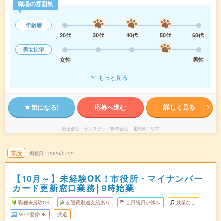
職場の雰囲気
年齢層
20代
30代
40代
50代
60代
男女比率
女性
男性
もっと見る
気になる!
応募へ進む
詳しく見る
派遣会社
ランスタッド株式会社 北関東エリア
未読
掲載日
2026/07/24
【10月～】未経験OK！市役所・マイナンバー
カード更新窓口業務│9時始業
職種未経験OK
交通費別途支給あり
土日祝日が休み
残業なし
WEB登録OK
派遣