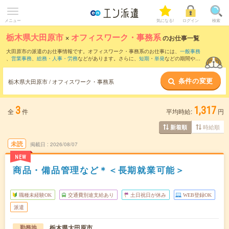
メニュー
気になる!
ログイン
検索
栃木県大田原市
×
オフィスワーク・事務系
のお仕事一覧
大田原市の派遣のお仕事情報です。オフィスワーク・事務系のお仕事には、
一般事務
、
営業事務
、
総務・人事・労務
などがあります。さらに、
短期
・
単発
などの期間や、
職種未経験OK
などのこだわり条件で絞り込んでいただけます。
条件の変更
栃木県大田原市 / オフィスワーク・事務系
3
1,317
全
件
平均時給:
円
時給順
新着順
未読
掲載日
2026/08/07
NEW
商品・備品管理など＊＜長期就業可能＞
職種未経験OK
交通費別途支給あり
土日祝日が休み
WEB登録OK
派遣
栃木県大田原市
勤務地