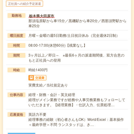
正社員への紹介予定派遣
栃木県大田原市
勤務地
那須塩原駅から車15分／黒磯駅から車20分／西那須野駅から
車25分
月曜～金曜の週5日勤務/土日祝日休み（完全週休2日制）
曜日頻度
08:00-17:00(休憩60分)【残業なし】
時間
3ヶ月以上／即日～ ※最長6ヶ月の派遣期間後、双方合意の
期間
もと正社員への登用
時給1400円
時給
交通費
実費支給／当社規定あり
経理・財務・会計・英文経理
仕事内容
経理がメイン業務ですが総務や人事労務業務もフォローして
いただきます。【経理業務】・仕訳入力、伝票処理…
英語力不要
応募資格
経理事務の経験（初心者さんもOK）Word/Excel：基本操作
＜最終学歴＞不問 ランスタッドは、き…