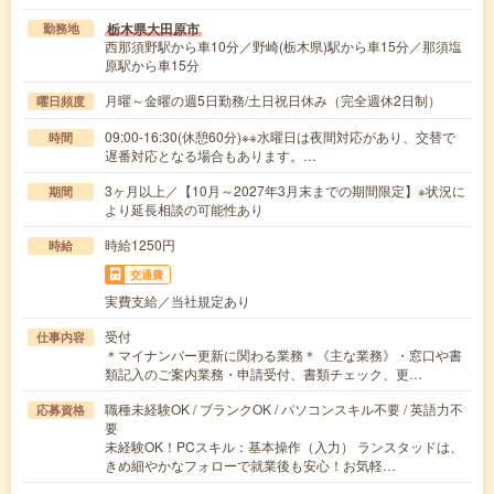
栃木県大田原市
勤務地
西那須野駅から車10分／野崎(栃木県)駅から車15分／那須塩
原駅から車15分
月曜～金曜の週5日勤務/土日祝日休み（完全週休2日制）
曜日頻度
09:00-16:30(休憩60分)※※水曜日は夜間対応があり、交替で
時間
遅番対応となる場合もあります。…
3ヶ月以上／【10月～2027年3月末までの期間限定】※状況に
期間
より延長相談の可能性あり
時給1250円
時給
交通費
実費支給／当社規定あり
受付
仕事内容
＊マイナンバー更新に関わる業務＊《主な業務》・窓口や書
類記入のご案内業務・申請受付、書類チェック、更…
職種未経験OK / ブランクOK / パソコンスキル不要 / 英語力不
応募資格
要
未経験OK！PCスキル：基本操作（入力） ランスタッドは、
きめ細やかなフォローで就業後も安心！お気軽…