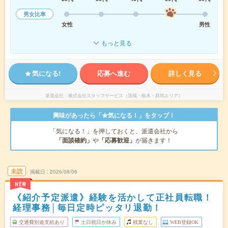
男女比率
女性
男性
もっと見る
気になる!
応募へ進む
詳しく見る
派遣会社
株式会社スタッフサービス（茨城・栃木・群馬エリア）
興味があったら「★気になる！」をタップ！
「気になる！」を押しておくと、派遣会社から
「面談確約」
や
「応募歓迎」
が届きます！
未読
掲載日
2026/08/06
NEW
《紹介予定派遣》経験を活かして正社員転職！
経理事務│毎日定時ピッタリ退勤！
交通費別途支給あり
土日祝日が休み
残業なし
WEB登録OK