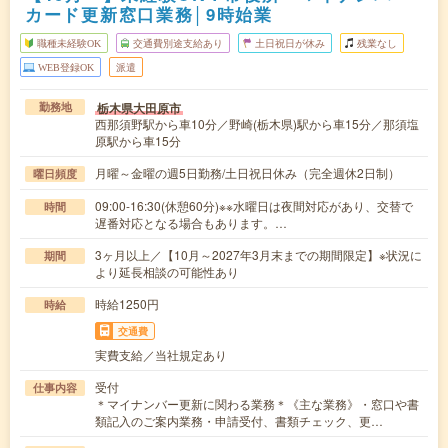
カード更新窓口業務│9時始業
職種未経験OK
交通費別途支給あり
土日祝日が休み
残業なし
WEB登録OK
派遣
栃木県大田原市
勤務地
西那須野駅から車10分／野崎(栃木県)駅から車15分／那須塩
原駅から車15分
月曜～金曜の週5日勤務/土日祝日休み（完全週休2日制）
曜日頻度
09:00-16:30(休憩60分)※※水曜日は夜間対応があり、交替で
時間
遅番対応となる場合もあります。…
3ヶ月以上／【10月～2027年3月末までの期間限定】※状況に
期間
より延長相談の可能性あり
時給1250円
時給
交通費
実費支給／当社規定あり
受付
仕事内容
＊マイナンバー更新に関わる業務＊《主な業務》・窓口や書
類記入のご案内業務・申請受付、書類チェック、更…