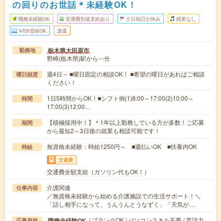
の回りのお世話＊未経験OK！
職種未経験OK
交通費別途支給あり
土日祝日が休み
残業なし
WEB登録OK
派遣
栃木県大田原市
勤務地
野崎(栃木県)駅から---分
週4日～ ■曜日固定の相談OK！ ■希望の曜日があればご相談
曜日頻度
ください！
1日5時間からOK！■シフト例(1)8:00～17:00(2)10:00～
時間
17:00(3)12:00…
【積極採用中！】＊1年以上勤務している方が多数！ご応募
期間
から最短2～3日後の就業も相談可能です！
無資格未経験：時給1250円～ ■週払いOK ■扶養内OK
時給
交通費
交通費全額支給（ガソリン代もOK！）
介護関連
仕事内容
／無資格未経験から始める介護施設での生活サポート！＼
「話し相手になって、うんうんとうなずく」「天気が…
/ ブランクOK / パソコンスキル不要 / 英語力
職種未経験OK
応募資格