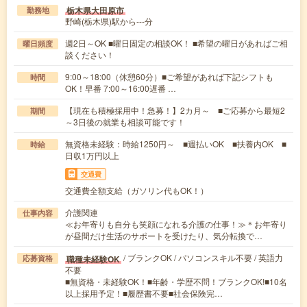
栃木県大田原市
勤務地
野崎(栃木県)駅から---分
週2日～OK ■曜日固定の相談OK！ ■希望の曜日があればご相
曜日頻度
談ください！
9:00～18:00（休憩60分）■ご希望があれば下記シフトも
時間
OK！早番 7:00～16:00遅番 …
【現在も積極採用中！急募！】2カ月～ ■ご応募から最短2
期間
～3日後の就業も相談可能です！
無資格未経験：時給1250円～ ■週払いOK ■扶養内OK ■
時給
日収1万円以上
交通費
交通費全額支給（ガソリン代もOK！）
介護関連
仕事内容
≪お年寄りも自分も笑顔になれる介護の仕事！≫＊お年寄り
が昼間だけ生活のサポートを受けたり、気分転換で…
/ ブランクOK / パソコンスキル不要 / 英語力
職種未経験OK
応募資格
不要
■無資格・未経験OK！■年齢・学歴不問！ブランクOK!■10名
以上採用予定！■履歴書不要■社会保険完…