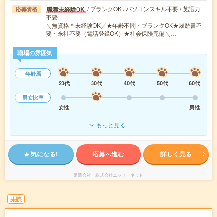
/ ブランクOK / パソコンスキル不要 / 英語力
職種未経験OK
応募資格
不要
＼無資格＊未経験OK／★年齢不問・ブランクOK★履歴書不
要・来社不要（電話登録OK）★社会保険完備＼…
職場の雰囲気
年齢層
20代
30代
40代
50代
60代
男女比率
女性
男性
もっと見る
気になる!
応募へ進む
詳しく見る
派遣会社
株式会社ニッソーネット
未読