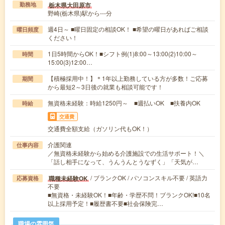
栃木県大田原市
勤務地
野崎(栃木県)駅から---分
週4日～ ■曜日固定の相談OK！ ■希望の曜日があればご相談
曜日頻度
ください！
1日5時間からOK！■シフト例(1)8:00～13:00(2)10:00～
時間
15:00(3)12:00…
【積極採用中！】＊1年以上勤務している方が多数！ご応募
期間
から最短2～3日後の就業も相談可能です！
無資格未経験：時給1250円～ ■週払いOK ■扶養内OK
時給
交通費
交通費全額支給（ガソリン代もOK！）
介護関連
仕事内容
／無資格未経験から始める介護施設での生活サポート！＼
「話し相手になって、うんうんとうなずく」「天気が…
/ ブランクOK / パソコンスキル不要 / 英語力
職種未経験OK
応募資格
不要
■無資格・未経験OK！■年齢・学歴不問！ブランクOK!■10名
以上採用予定！■履歴書不要■社会保険完…
職場の雰囲気