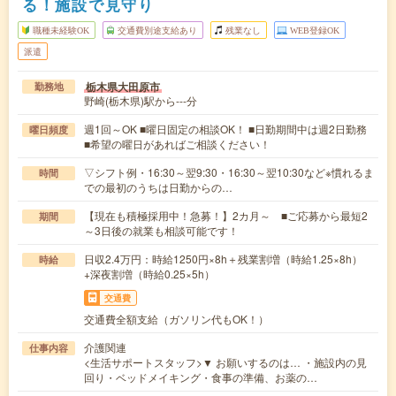
る！施設で見守り
職種未経験OK
交通費別途支給あり
残業なし
WEB登録OK
派遣
栃木県大田原市
勤務地
野崎(栃木県)駅から---分
週1回～OK ■曜日固定の相談OK！ ■日勤期間中は週2日勤務
曜日頻度
■希望の曜日があればご相談ください！
▽シフト例・16:30～翌9:30・16:30～翌10:30など※慣れるま
時間
での最初のうちは日勤からの…
【現在も積極採用中！急募！】2カ月～ ■ご応募から最短2
期間
～3日後の就業も相談可能です！
日収2.4万円：時給1250円×8h＋残業割増（時給1.25×8h）
時給
+深夜割増（時給0.25×5h）
交通費
交通費全額支給（ガソリン代もOK！）
介護関連
仕事内容
<生活サポートスタッフ>▼ お願いするのは… ・施設内の見
回り・ベッドメイキング・食事の準備、お薬の…