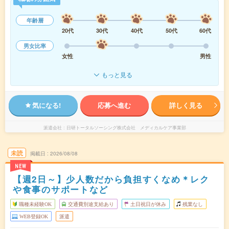
年齢層
20代
30代
40代
50代
60代
男女比率
女性
男性
もっと見る
気になる!
応募へ進む
詳しく見る
派遣会社
日研トータルソーシング株式会社 メディカルケア事業部
未読
掲載日
2026/08/08
NEW
【週2日～】少人数だから負担すくなめ＊レク
や食事のサポートなど
職種未経験OK
交通費別途支給あり
土日祝日が休み
残業なし
WEB登録OK
派遣