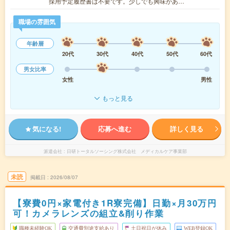
採用予定履歴書は不要です。少しでも興味があ…
職場の雰囲気
年齢層
20代
30代
40代
50代
60代
男女比率
女性
男性
もっと見る
気になる!
応募へ進む
詳しく見る
派遣会社
日研トータルソーシング株式会社 メディカルケア事業部
未読
掲載日
2026/08/07
【寮費0円×家電付き1R寮完備】日勤×月30万円
可！カメラレンズの組立&削り作業
職種未経験OK
交通費別途支給あり
土日祝日が休み
WEB登録OK