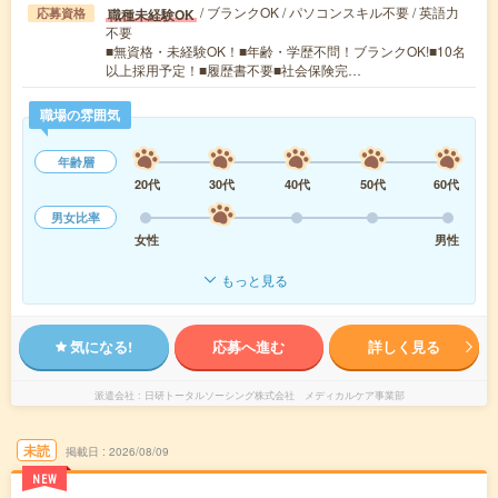
/ ブランクOK / パソコンスキル不要 / 英語力
職種未経験OK
応募資格
不要
■無資格・未経験OK！■年齢・学歴不問！ブランクOK!■10名
以上採用予定！■履歴書不要■社会保険完…
職場の雰囲気
年齢層
20代
30代
40代
50代
60代
男女比率
女性
男性
もっと見る
気になる!
応募へ進む
詳しく見る
派遣会社
日研トータルソーシング株式会社 メディカルケア事業部
未読
掲載日
2026/08/09
NEW