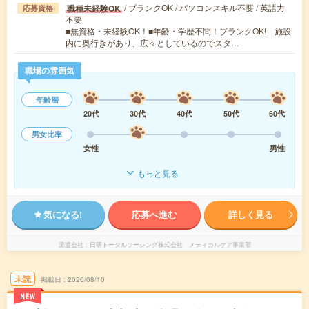
/ ブランクOK / パソコンスキル不要 / 英語力
職種未経験OK
応募資格
不要
■無資格・未経験OK！■年齢・学歴不問！ブランクOK! 施設
内に奥行きがあり、広々としているのでスタ…
職場の雰囲気
年齢層
20代
30代
40代
50代
60代
男女比率
女性
男性
もっと見る
気になる!
応募へ進む
詳しく見る
派遣会社
日研トータルソーシング株式会社 メディカルケア事業部
未読
掲載日
2026/08/10
NEW