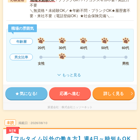
職種未経験OK
不要
＼無資格＊未経験OK／★年齢不問・ブランクOK★履歴書不
要・来社不要（電話登録OK）★社会保険完備＼…
職場の雰囲気
年齢層
20代
30代
40代
50代
60代
男女比率
女性
男性
もっと見る
気になる!
応募へ進む
詳しく見る
派遣会社
株式会社ニッソーネット
未読
掲載日
2026/08/10
NEW
【フルタイム以外の働き方】週4日～時短もOK