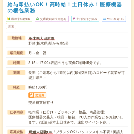
給与即払いOK！高時給！土日休み！医療機器
の梱包業務
職種未経験OK
交通費別途支給あり
土日祝日が休み
WEB登録OK
派遣
栃木県大田原市
勤務地
野崎(栃木県)駅から車5分
月～金・祝
曜日頻度
8:15～17:00※表記のうち実働7時間45分です。
時間
長期【ご応募から1週間以内(最短2日目)のスピード就業が可
期間
能】即日～
時給1360円
時給
交通費
交通費支給有り
軽作業（仕分け・ピッキング・検品、商品管理）
仕事内容
医療機器の受入・検品・梱包、PC入力作業などをお願いし
ます。(派遣)基本土日休みで、遠出やイベント参…
/ ブランクOK / パソコンスキル不要 / 英語力
職種未経験OK
応募資格