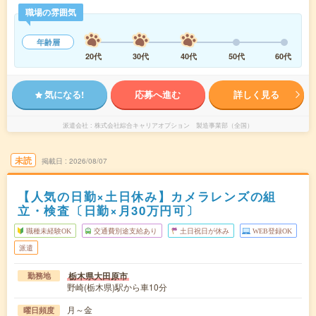
職場の雰囲気
年齢層
20代
30代
40代
50代
60代
気になる!
応募へ進む
詳しく見る
派遣会社
株式会社綜合キャリアオプション 製造事業部（全国）
未読
掲載日
2026/08/07
【人気の日勤×土日休み】カメラレンズの組
立・検査〔日勤×月30万円可〕
職種未経験OK
交通費別途支給あり
土日祝日が休み
WEB登録OK
派遣
栃木県大田原市
勤務地
野崎(栃木県)駅から車10分
月～金
曜日頻度