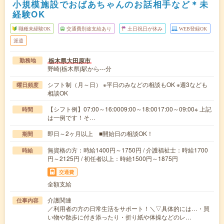
小規模施設でおばあちゃんのお話相手など＊未
経験OK
職種未経験OK
交通費別途支給あり
土日祝日が休み
WEB登録OK
派遣
栃木県大田原市
勤務地
野崎(栃木県)駅から---分
シフト制（月～日） ※平日のみなどの相談もOK ※週3なども
曜日頻度
相談OK
【シフト例】07:00～16:0009:00～18:0017:00～09:00※ 上記
時間
は一例です！そ…
即日～2ヶ月以上 ■開始日の相談OK！
期間
無資格の方：時給1400円～1750円 / 介護福祉士：時給1700
時給
円～2125円 / 初任者以上：時給1500円～1875円
交通費
全額支給
介護関連
仕事内容
／利用者の方の日常生活をサポート！＼▽具体的には…・買
い物や散歩に付き添ったり・折り紙や体操などのレ…