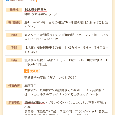
栃木県大田原市
勤務地
野崎(栃木県)駅から---分
週4日～OK ※曜日固定の相談OK ※希望の曜日があればご相談
曜日頻度
ください
★スタート時間選べます／1日5時間～OK～シフト例～10:00
時間
～15:0011:00～16:0012…
【現在も積極採用中！急募！】■2カ月～ 8月～、9月スター
期間
トもOK！
無資格未経験：時給1180円～ ■週払いOK ■扶養内OK ■
時給
日収9440円以上
交通費
交通費全額支給（ガソリン代もOK！）
看護助手
仕事内容
▼病院の一般病棟にて看護師さんのサポート！＜具体的に
は…＞〇カルテをファイリングする〇チェックシート…
/ ブランクOK / パソコンスキル不要 / 英語力
職種未経験OK
応募資格
不要
無資格・未経験OK年齢・学歴不問 ブランクOK★10名以上