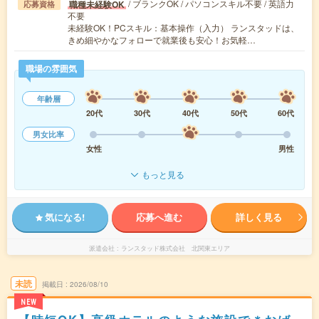
/ ブランクOK / パソコンスキル不要 / 英語力
職種未経験OK
応募資格
不要
未経験OK！PCスキル：基本操作（入力） ランスタッドは、
きめ細やかなフォローで就業後も安心！お気軽…
職場の雰囲気
年齢層
20代
30代
40代
50代
60代
男女比率
女性
男性
もっと見る
気になる!
応募へ進む
詳しく見る
派遣会社
ランスタッド株式会社 北関東エリア
未読
掲載日
2026/08/10
NEW