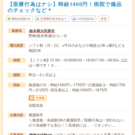
【医療行為はナシ】時給1400円！病院で備品
のチェックなど＊
職種未経験OK
交通費別途支給あり
WEB登録OK
派遣
栃木県大田原市
勤務地
野崎(栃木県)駅から---分
シフト制（月～日） ※平日のみなどの相談もOK ※週3なども
曜日頻度
相談OK
【シフト例】07:00～16:0009:00～18:0017:00～09:00※ 上記
時間
は一例です！そ…
即日～2ヶ月以上
期間
無資格の方：時給1400円～1750円 / 介護福祉士：時給1700
時給
円～2125円 / 初任者以上：時給1500円～1875円
交通費
全額支給
看護助手
仕事内容
＼無資格・未経験OKの看護助手／医療行為は一切行わない
ので未経験でも安心！▽具体的には…・リネンやシ…
/ ブランクOK / パソコンスキル不要 / 英語力
応募資格