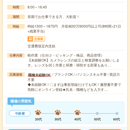
8:00～16:45
時間
長期でお仕事できる方、大歓迎！
期間
時給1500～1875円 月収例30万9000円以上可(8時間×21日
時給
+残業手当)
交通費
交通費規定内支給
軽作業（仕分け・ピッキング・検品、商品管理）
仕事内容
【未経験OK】カメラレンズの組立と検査調整をお願いしま
す。レンズを拭く作業と研磨・研削する部署もあり…
/ ブランクOK / パソコンスキル不要 / 英語力
職種未経験OK
応募資格
不要
◆未経験OK！〇まずは事前登録だけでもOK！履歴書不要で
気軽にオンライン登録★氏名・職種などを入力す…
職場の雰囲気
年齢層
20代
30代
40代
50代
60代