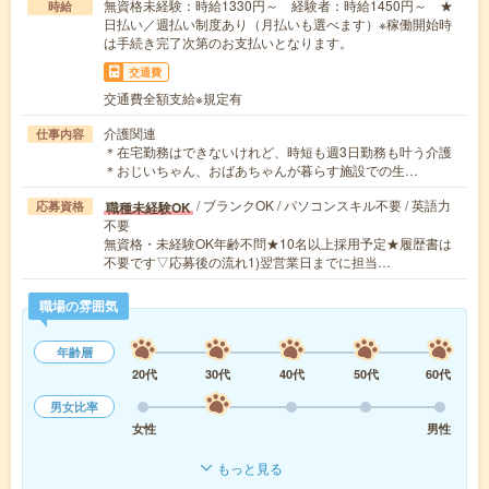
無資格未経験：時給1330円～ 経験者：時給1450円～ ★
時給
日払い／週払い制度あり（月払いも選べます）※稼働開始時
は手続き完了次第のお支払いとなります。
交通費
交通費全額支給※規定有
介護関連
仕事内容
＊在宅勤務はできないけれど、時短も週3日勤務も叶う介護
＊おじいちゃん、おばあちゃんが暮らす施設での生…
/ ブランクOK / パソコンスキル不要 / 英語力
職種未経験OK
応募資格
不要
無資格・未経験OK年齢不問★10名以上採用予定★履歴書は
不要です▽応募後の流れ1)翌営業日までに担当…
職場の雰囲気
年齢層
20代
30代
40代
50代
60代
男女比率
女性
男性
もっと見る