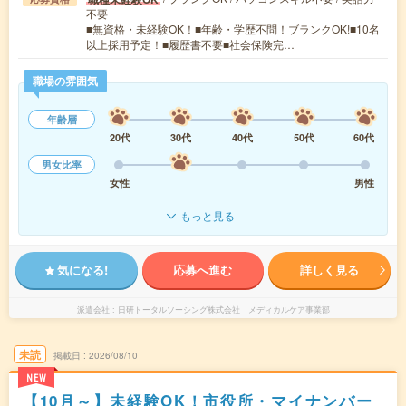
不要
■無資格・未経験OK！■年齢・学歴不問！ブランクOK!■10名
以上採用予定！■履歴書不要■社会保険完…
職場の雰囲気
年齢層
20代
30代
40代
50代
60代
男女比率
女性
男性
もっと見る
気になる!
応募へ進む
詳しく見る
派遣会社
日研トータルソーシング株式会社 メディカルケア事業部
未読
掲載日
2026/08/10
NEW
【10月～】未経験OK！市役所・マイナンバー