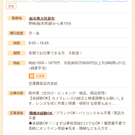
派遣
栃木県大田原市
勤務地
野崎(栃木県)駅から車10分
月～金
曜日頻度
8:00～16:45
時間
長期でお仕事できる方、大歓迎！
期間
時給1500～1875円 月収例30万9000円以上可(8時間×21日
時給
+残業手当)
交通費
交通費規定内支給
軽作業（仕分け・ピッキング・検品、商品管理）
仕事内容
【未経験OK】カメラレンズの組立と検査調整をお願いしま
す。レンズを拭く作業と研磨・研削する部署もあり…
/ ブランクOK / パソコンスキル不要 / 英語力
職種未経験OK
応募資格
不要
◆未経験OK！〇まずは事前登録だけでもOK！履歴書不要で
気軽にオンライン登録★氏名・職種などを入力す…