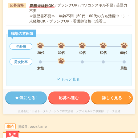
/ ブランクOK / パソコンスキル不要 / 英語力
職種未経験OK
応募資格
不要
≪履歴書不要≫・年齢不問（50代・60代の方も活躍中！）・
未経験OK・ブランクOK・看護師資格（准看…
職場の雰囲気
年齢層
20代
30代
40代
50代
60代
男女比率
女性
男性
もっと見る
気になる!
応募へ進む
詳しく見る
派遣会社
日研トータルソーシング株式会社 メディカルケア事業部 ナース派遣
未読
掲載日
2026/08/10
NEW