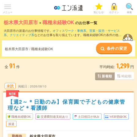
メニュー
気になる!
ログイン
検索
栃木県大田原市
×
職種未経験OK
のお仕事一覧
大田原市の派遣のお仕事情報です。
オフィスワーク・事務系
、
営業・販売・サービス
系
、
クリエイティブ系
などのお仕事を取り揃えています。職種未経験OKの条件の他
に、
交通費別途支給あり
、
友だちと一緒の応募OK
、
残業なし
などのこだわり条件も取
り揃えています。
条件の変更
栃木県大田原市 / 職種未経験OK
91
1,299
全
件
平均時給:
円
時給順
新着順
未読
掲載日
2026/08/10
NEW
【週2～＊日勤のみ】保育園で子どもの健康管
理など＊看護師
職種未経験OK
交通費別途支給あり
土日祝日が休み
WEB登録OK
派遣
栃木県大田原市
勤務地