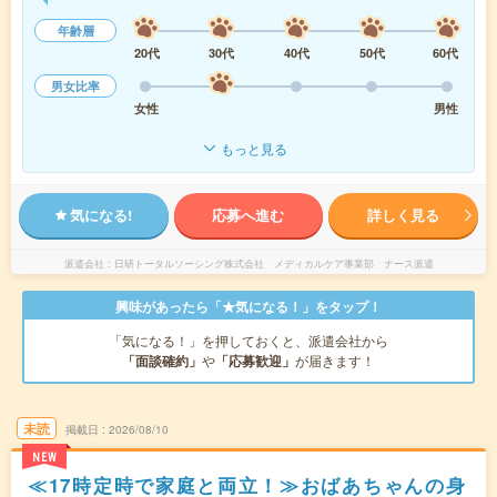
年齢層
20代
30代
40代
50代
60代
男女比率
女性
男性
もっと見る
気になる!
応募へ進む
詳しく見る
派遣会社
日研トータルソーシング株式会社 メディカルケア事業部 ナース派遣
興味があったら「★気になる！」をタップ！
「気になる！」を押しておくと、派遣会社から
「面談確約」
や
「応募歓迎」
が届きます！
未読
掲載日
2026/08/10
NEW
≪17時定時で家庭と両立！≫おばあちゃんの身