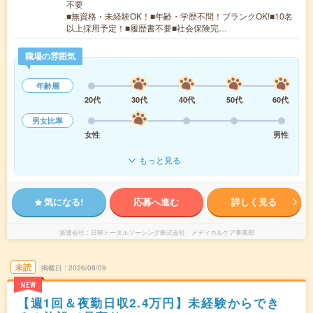
不要
■無資格・未経験OK！■年齢・学歴不問！ブランクOK!■10名
以上採用予定！■履歴書不要■社会保険完…
職場の雰囲気
年齢層
20代
30代
40代
50代
60代
男女比率
女性
男性
もっと見る
気になる!
応募へ進む
詳しく見る
派遣会社
日研トータルソーシング株式会社 メディカルケア事業部
未読
掲載日
2026/08/09
NEW
【週1回＆夜勤日収2.4万円】未経験からでき