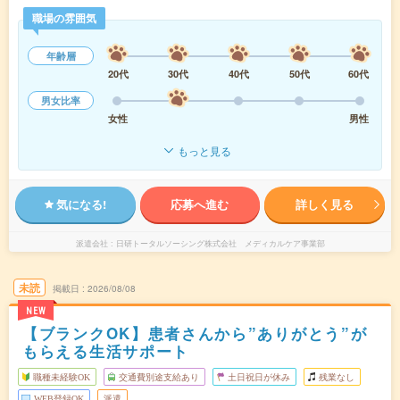
職場の雰囲気
年齢層
20代
30代
40代
50代
60代
男女比率
女性
男性
もっと見る
気になる!
応募へ進む
詳しく見る
派遣会社
日研トータルソーシング株式会社 メディカルケア事業部
未読
掲載日
2026/08/08
NEW
【ブランクOK】患者さんから”ありがとう”が
もらえる生活サポート
職種未経験OK
交通費別途支給あり
土日祝日が休み
残業なし
WEB登録OK
派遣