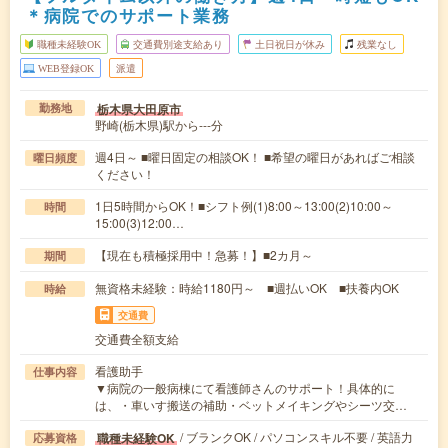
＊病院でのサポート業務
職種未経験OK
交通費別途支給あり
土日祝日が休み
残業なし
WEB登録OK
派遣
栃木県大田原市
勤務地
野崎(栃木県)駅から---分
週4日～ ■曜日固定の相談OK！ ■希望の曜日があればご相談
曜日頻度
ください！
1日5時間からOK！■シフト例(1)8:00～13:00(2)10:00～
時間
15:00(3)12:00…
【現在も積極採用中！急募！】■2カ月～
期間
無資格未経験：時給1180円～ ■週払いOK ■扶養内OK
時給
交通費
交通費全額支給
看護助手
仕事内容
▼病院の一般病棟にて看護師さんのサポート！具体的に
は、・車いす搬送の補助・ベットメイキングやシーツ交…
/ ブランクOK / パソコンスキル不要 / 英語力
職種未経験OK
応募資格