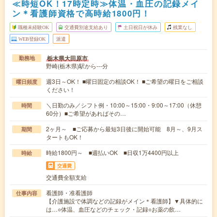
≪時短OK！17時定時≫体温・血圧の記録メイ
ン＊看護師資格で高時給1800円！
職種未経験OK
交通費別途支給あり
土日祝日が休み
残業なし
WEB登録OK
派遣
栃木県大田原市
勤務地
野崎(栃木県)駅から---分
週3日～OK！ ■曜日固定の相談OK！ ■ご希望の曜日をご相談
曜日頻度
ください！
＼日勤のみ／シフト例・10:00～15:00・9:00～17:00（休憩
時間
60分）■ご希望があればその…
2ヶ月～ ■ご応募から最短3日後に開始可能 8月～、9月ス
期間
タートもOK！
時給1800円～ ■週払いOK ■日収1万4400円以上
時給
交通費
交通費全額支給
看護師・准看護師
仕事内容
【介護施設で体調などの記録がメイン＊看護師】▼具体的に
は…○体温、血圧などのチェック・記録○お薬の飲…