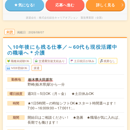
気になる!
応募へ進む
詳しく見る
派遣会社
株式会社綜合キャリアオプション 製造事業部（全国）
未読
掲載日
2026/08/07
＼10年後にも残る仕事／～60代も現役活躍中
の職場へ＊介護
職種未経験OK
交通費別途支給あり
土日祝日が休み
残業なし
WEB登録OK
派遣
栃木県大田原市
勤務地
野崎(栃木県)駅から---分
週3日～5日OK（月～金） ★土日休みOK
曜日頻度
★1日5時間～の時短シフトOK★スタート時間選べます！
時間
7:00～16:009:00～17:0011:…
開始日はご相談ください！ ★急募 ★職場が気に入れば、
期間
長期でも働けます！