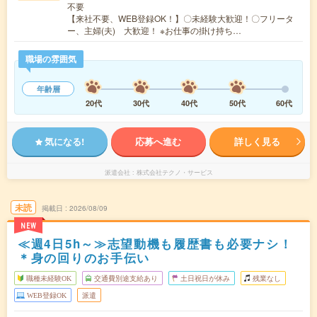
不要
【来社不要、WEB登録OK！】〇未経験大歓迎！〇フリータ
ー、主婦(夫) 大歓迎！ ※お仕事の掛け持ち…
職場の雰囲気
年齢層
20代
30代
40代
50代
60代
気になる!
応募へ進む
詳しく見る
派遣会社
株式会社テクノ・サービス
未読
掲載日
2026/08/09
NEW
≪週4日5h～≫志望動機も履歴書も必要ナシ！
＊身の回りのお手伝い
職種未経験OK
交通費別途支給あり
土日祝日が休み
残業なし
WEB登録OK
派遣