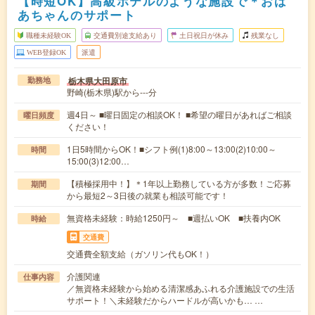
【時短OK】高級ホテルのような施設で＊おば
あちゃんのサポート
職種未経験OK
交通費別途支給あり
土日祝日が休み
残業なし
WEB登録OK
派遣
栃木県大田原市
勤務地
野崎(栃木県)駅から---分
週4日～ ■曜日固定の相談OK！ ■希望の曜日があればご相談
曜日頻度
ください！
1日5時間からOK！■シフト例(1)8:00～13:00(2)10:00～
時間
15:00(3)12:00…
【積極採用中！】＊1年以上勤務している方が多数！ご応募
期間
から最短2～3日後の就業も相談可能です！
無資格未経験：時給1250円～ ■週払いOK ■扶養内OK
時給
交通費
交通費全額支給（ガソリン代もOK！）
介護関連
仕事内容
／無資格未経験から始める清潔感あふれる介護施設での生活
サポート！＼未経験だからハードルが高いかも… …