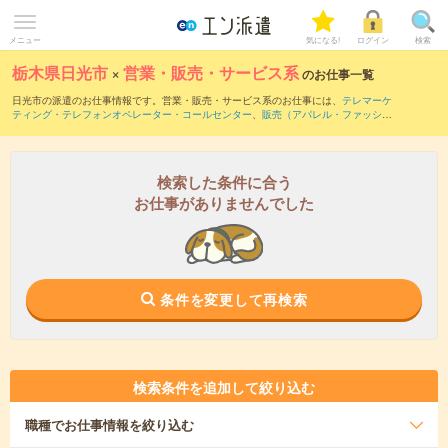
メニュー
気になる!
ログイン
検索
栃木県日光市
×
営業・販売・サービス系
のお仕事一覧
日光市の派遣のお仕事情報です。営業・販売・サービス系のお仕事には、
テレマーケ
ティング・テレフォンオペレーター・コールセンター
、
販売（アパレル・ファッショ
ン・コスメ）
、
窓口・ショールーム・カウンター受付
などがあります。さらに、
短期
・
単発
などの期間や、
職種未経験OK
などのこだわり条件で絞り込んでいただけます。
検索した条件に合う
お仕事がありませんでした
条件を変更して再検索
検索条件を追加して絞り込む
職種
でお仕事情報を絞り込む