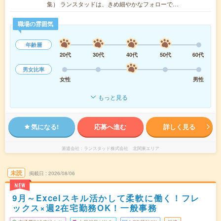
集） ランスタッドは、きめ細やかなフォローで…
職場の雰囲気
年齢層
20代
30代
40代
50代
60代
男女比率
女性
男性
もっと見る
気になる!
応募へ進む
詳しく見る
派遣会社
ランスタッド株式会社 北関東エリア
未読
掲載日
2026/08/06
NEW
9月～Excelスキル活かして柔軟に働く！フレ
ックス×週2在宅勤務OK！一般事務