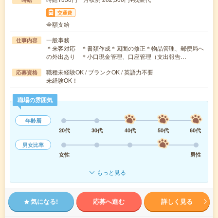
交通費
全額支給
一般事務
仕事内容
＊来客対応 ＊書類作成＊図面の修正＊物品管理、郵便局へ
の外出あり ＊小口現金管理、口座管理（支出報告…
職種未経験OK / ブランクOK / 英語力不要
応募資格
未経験OK！
職場の雰囲気
年齢層
20代
30代
40代
50代
60代
男女比率
女性
男性
もっと見る
気になる!
応募へ進む
詳しく見る