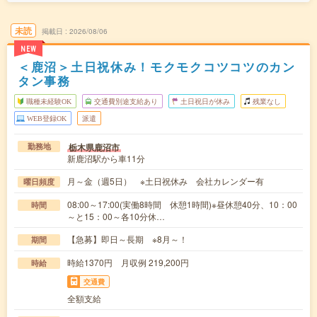
未読
掲載日
2026/08/06
NEW
＜鹿沼＞土日祝休み！モクモクコツコツのカン
タン事務
職種未経験OK
交通費別途支給あり
土日祝日が休み
残業なし
WEB登録OK
派遣
栃木県鹿沼市
勤務地
新鹿沼駅から車11分
月～金（週5日） ※土日祝休み 会社カレンダー有
曜日頻度
08:00～17:00(実働8時間 休憩1時間)※昼休憩40分、10：00
時間
～と15：00～各10分休…
【急募】即日～長期 ※8月～！
期間
時給1370円 月収例 219,200円
時給
交通費
全額支給