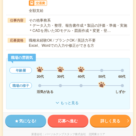
交通費
全額支給
その他事務系
仕事内容
＊データ入力・整理、報告書作成＊製品の評価・準備・実施
＊CADを用いた3Dモデル・図面作成＊変更・登…
職種未経験OK / ブランクOK / 英語力不要
応募資格
Excel、Wordでの入力や修正ができる方
職場の雰囲気
年齢層
20代
30代
40代
50代
60代
職場の様子
活気がある
しずか
もっと見る
気になる!
応募へ進む
詳しく見る
派遣会社
パーソルテンプスタッフ株式会社 北関東エリア