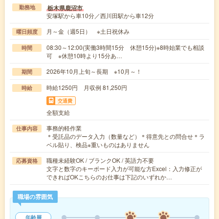
栃木県鹿沼市
勤務地
安塚駅から車10分／西川田駅から車12分
月～金（週5日） ※土日祝休み
曜日頻度
08:30～12:00(実働3時間15分 休憩15分)※8時始業でも相談
時間
可 ※休憩10時より15分あ…
2026年10月上旬～長期 ※10月～！
期間
時給1250円 月収例 81,250円
時給
交通費
全額支給
事務的軽作業
仕事内容
＊受託品のデータ入力（数量など）＊得意先との問合せ＊ラ
ベル貼り、検品※重いものはありません
職種未経験OK / ブランクOK / 英語力不要
応募資格
文字と数字のキーボード入力が可能な方Excel：入力修正が
できればOKこちらのお仕事は下記のいずれか…
職場の雰囲気
年齢層