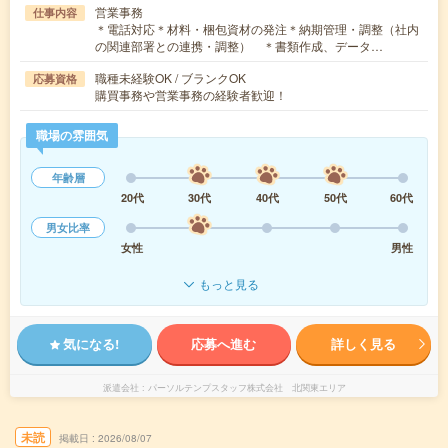
営業事務
仕事内容
＊電話対応＊材料・梱包資材の発注＊納期管理・調整（社内
の関連部署との連携・調整） ＊書類作成、データ…
職種未経験OK / ブランクOK
応募資格
購買事務や営業事務の経験者歓迎！
職場の雰囲気
年齢層
20代
30代
40代
50代
60代
男女比率
女性
男性
もっと見る
気になる!
応募へ進む
詳しく見る
派遣会社
パーソルテンプスタッフ株式会社 北関東エリア
未読
掲載日
2026/08/07