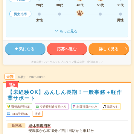
20代
30代
40代
50代
60代
男女比率
女性
男性
もっと見る
気になる!
応募へ進む
詳しく見る
派遣会社
パーソルテンプスタッフ株式会社 北関東エリア
未読
掲載日
2026/08/06
NEW
【未経験OK】あんしん長期！一般事務＋軽作
業サポート
職種未経験OK
交通費別途支給あり
土日祝日が休み
残業なし
WEB登録OK
派遣
栃木県鹿沼市
勤務地
安塚駅から車10分／西川田駅から車12分