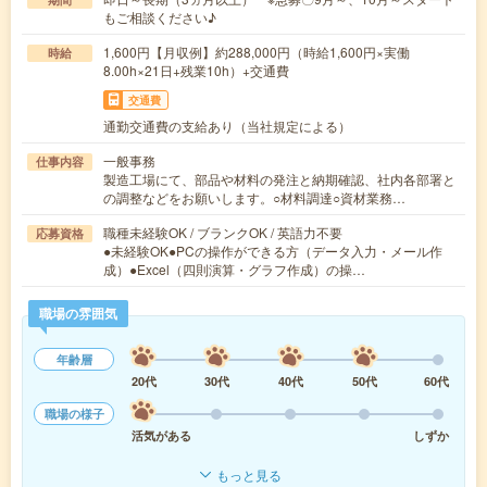
もご相談ください♪
1,600円【月収例】約288,000円（時給1,600円×実働
時給
8.00h×21日+残業10h）+交通費
交通費
通勤交通費の支給あり（当社規定による）
一般事務
仕事内容
製造工場にて、部品や材料の発注と納期確認、社内各部署と
の調整などをお願いします。○材料調達○資材業務…
職種未経験OK / ブランクOK / 英語力不要
応募資格
●未経験OK●PCの操作ができる方（データ入力・メール作
成）●Excel（四則演算・グラフ作成）の操…
職場の雰囲気
年齢層
20代
30代
40代
50代
60代
職場の様子
活気がある
しずか
もっと見る