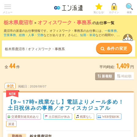
メニュー
気になる!
ログイン
検索
栃木県鹿沼市
×
オフィスワーク・事務系
のお仕事一覧
鹿沼市の派遣のお仕事情報です。オフィスワーク・事務系のお仕事には、
一般事務
、
営業事務
、
総務・人事・労務
などがあります。さらに、
短期
・
単発
などの期間や、
職
種未経験OK
などのこだわり条件で絞り込んでいただけます。
条件の変更
栃木県鹿沼市 / オフィスワーク・事務系
44
1,409
全
件
平均時給:
円
時給順
新着順
未読
掲載日
2026/08/07
NEW
【9～17時×残業なし】電話よりメール多め！
土日祝休みの事務／オフィスカジュアル
交通費別途支給あり
土日祝日が休み
残業なし
WEB登録OK
派遣
栃木県鹿沼市
勤務地