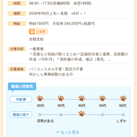
08:30～17:30(実働8時間 休憩1時間)
時間
2026年09月上旬～長期 ※9月～！
期間
時給1500円 月収例 240,000円+残業代
時給
交通費
全額支給
一般事務
仕事内容
＊見積もり依頼の取りまとめ＊設備担当者と連携、見積書の
作成（15件/月）＊契約書の作成、修正（客先、…
パソコンスキル不要 / 英語力不要
応募資格
何かしら事務経験のある方
職場の雰囲気
年齢層
20代
30代
40代
50代
60代
職場の様子
活気がある
しずか
もっと見る