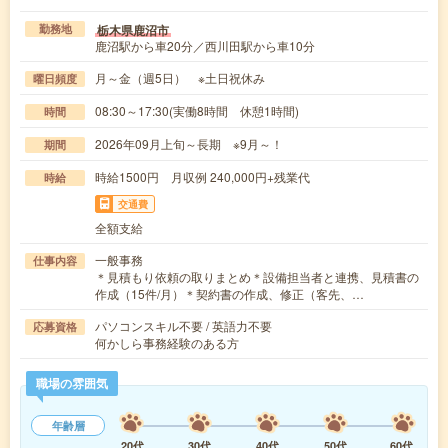
栃木県鹿沼市
勤務地
鹿沼駅から車20分／西川田駅から車10分
月～金（週5日） ※土日祝休み
曜日頻度
08:30～17:30(実働8時間 休憩1時間)
時間
2026年09月上旬～長期 ※9月～！
期間
時給1500円 月収例 240,000円+残業代
時給
交通費
全額支給
一般事務
仕事内容
＊見積もり依頼の取りまとめ＊設備担当者と連携、見積書の
作成（15件/月）＊契約書の作成、修正（客先、…
パソコンスキル不要 / 英語力不要
応募資格
何かしら事務経験のある方
職場の雰囲気
年齢層
20代
30代
40代
50代
60代