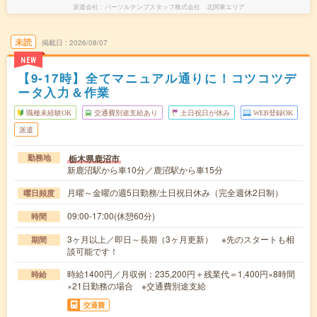
派遣会社
パーソルテンプスタッフ株式会社 北関東エリア
未読
掲載日
2026/08/07
NEW
【9-17時】全てマニュアル通りに！コツコツデ
ータ入力＆作業
職種未経験OK
交通費別途支給あり
土日祝日が休み
WEB登録OK
派遣
栃木県鹿沼市
勤務地
新鹿沼駅から車10分／鹿沼駅から車15分
月曜～金曜の週5日勤務/土日祝日休み（完全週休2日制）
曜日頻度
09:00-17:00(休憩60分)
時間
3ヶ月以上／即日～長期（3ヶ月更新） ※先のスタートも相
期間
談可能です！
時給1400円／月収例：235,200円＋残業代＝1,400円×8時間
時給
×21日勤務の場合 ※交通費別途支給
交通費