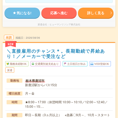
気になる!
応募へ進む
詳しく見る
派遣会社
ヒューマンリソシア株式会社
未読
掲載日
2026/08/06
NEW
＼直接雇用のチャンス＊。長期勤続で昇給あ
り！／メーカーで受注など
職種未経験OK
交通費別途支給あり
土日祝日が休み
WEB登録OK
派遣
栃木県鹿沼市
勤務地
新鹿沼駅からバス15分
月～金
曜日頻度
★8:00～17:00（休憩時間 10:00～10:10／12:00～12:40／
時間
15:00～15:…
即日～長期（3ヵ月以上） ※急募〇9月～、10月～スタート
期間