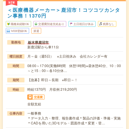
NEW
＜医療機器メーカー＞鹿沼市！コツコツカンタ
ン事務！1370円
職種未経験OK
交通費別途支給あり
土日祝日が休み
残業なし
WEB登録OK
派遣
栃木県鹿沼市
勤務地
新鹿沼駅から車11分
月～金（週5日） ※土日祝休み 会社カレンダー有
曜日頻度
08:00～17:00(実働8時間 休憩1時間)※昼休憩40分、10：00
時間
～と15：00～各10分休…
【急募】即日～長期 ※即日～！
期間
時給1370円 月収例 219,200円
時給
交通費
全額支給
一般事務
仕事内容
＊データ入力・整理、報告書作成＊製品の評価・準備・実施
＊CADを用いた3Dモデル・図面作成＊変更・登…