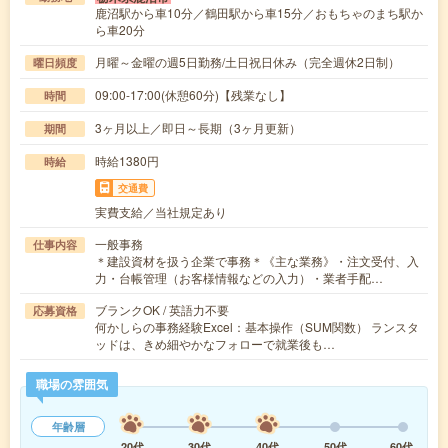
鹿沼駅から車10分／鶴田駅から車15分／おもちゃのまち駅か
ら車20分
月曜～金曜の週5日勤務/土日祝日休み（完全週休2日制）
曜日頻度
09:00-17:00(休憩60分)【残業なし】
時間
3ヶ月以上／即日～長期（3ヶ月更新）
期間
時給1380円
時給
交通費
実費支給／当社規定あり
一般事務
仕事内容
＊建設資材を扱う企業で事務＊《主な業務》・注文受付、入
力・台帳管理（お客様情報などの入力）・業者手配…
ブランクOK / 英語力不要
応募資格
何かしらの事務経験Excel：基本操作（SUM関数） ランスタ
ッドは、きめ細やかなフォローで就業後も…
職場の雰囲気
年齢層
20代
30代
40代
50代
60代