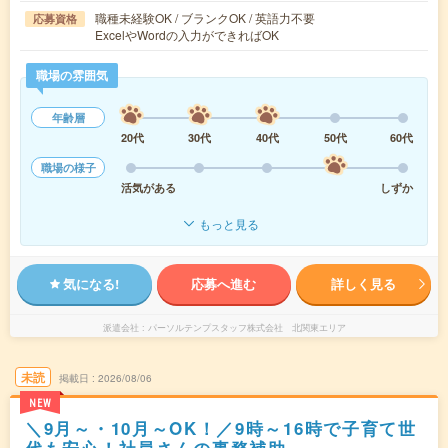
職種未経験OK / ブランクOK / 英語力不要
応募資格
ExcelやWordの入力ができればOK
職場の雰囲気
年齢層
20代
30代
40代
50代
60代
職場の様子
活気がある
しずか
もっと見る
気になる!
応募へ進む
詳しく見る
派遣会社
パーソルテンプスタッフ株式会社 北関東エリア
未読
掲載日
2026/08/06
NEW
＼9月～・10月～OK！／9時～16時で子育て世
代も安心！社員さんの事務補助