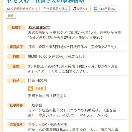
交通費別途支給あり
土日祝日が休み
残業なし
WEB登録OK
派遣
栃木県鹿沼市
勤務地
東武金崎駅から車10分／樅山駅から車15分／家中駅から車
15分／新鹿沼駅から車20分／壬生駅から車20分
月曜～金曜の週5日勤務/土日祝日休み（完全週休2日制）
曜日頻度
09:00-16:00(休憩60分)【残業なし】
時間
3ヶ月以上／9月or10月～長期（初回2ヶ月、以降3ヶ月更
期間
新）※スタート可能日ご相談ください。
時給1400円
時給
交通費
実費支給／当社規定あり
一般事務
仕事内容
＼メイン担当の指示のもとコツコツ補助業務／《主な業
務》・専用システムへの入力・Excelフォームへの…
ブランクOK / 英語力不要
応募資格
何かしらの事務経験Excel：基本操作（入力、簡易的な編