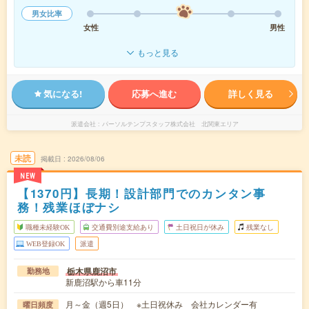
男女比率
女性
男性
もっと見る
気になる!
応募へ進む
詳しく見る
派遣会社
パーソルテンプスタッフ株式会社 北関東エリア
未読
掲載日
2026/08/06
NEW
【1370円】長期！設計部門でのカンタン事
務！残業ほぼナシ
職種未経験OK
交通費別途支給あり
土日祝日が休み
残業なし
WEB登録OK
派遣
栃木県鹿沼市
勤務地
新鹿沼駅から車11分
月～金（週5日） ※土日祝休み 会社カレンダー有
曜日頻度