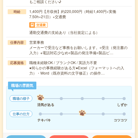
もご相談ください♪
1,400円【月収例】約220,000円（時給1,400円×実働
時給
7.50h×21日）+交通費
交通費
通勤交通費の支給あり（当社規定による）
営業事務
仕事内容
メーカーで受注など事務をお願いします。○受注（発注書の
入力）※電話対応少なめ○製品の発注準備○製品ピ…
職種未経験OK / ブランクOK / 英語力不要
応募資格
●何らかの事務経験がある方●Excel（フォーマットへの入
力）・Word（既存資料の文字修正）の操作…
職場の雰囲気
職場の様子
活気がある
しずか
仕事の仕方
テキパキ
コツコツ