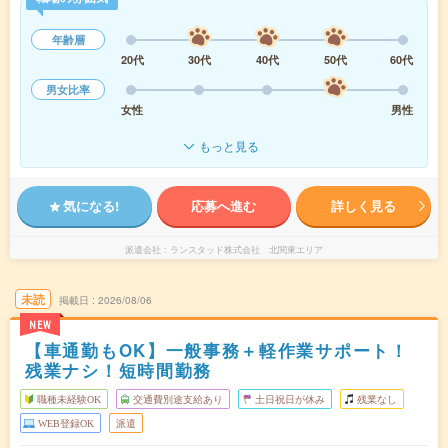
年齢層
20代
30代
40代
50代
60代
男女比率
女性
男性
もっと見る
気になる!
応募へ進む
詳しく見る
派遣会社
ランスタッド株式会社 北関東エリア
未読
掲載日
2026/08/06
NEW
【車通勤もOK】一般事務＋軽作業サポート！
残業ナシ！短時間勤務
職種未経験OK
交通費別途支給あり
土日祝日が休み
残業なし
WEB登録OK
派遣