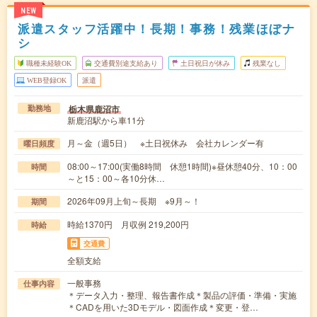
NEW
派遣スタッフ活躍中！長期！事務！残業ほぼナ
シ
職種未経験OK
交通費別途支給あり
土日祝日が休み
残業なし
WEB登録OK
派遣
栃木県鹿沼市
勤務地
新鹿沼駅から車11分
月～金（週5日） ※土日祝休み 会社カレンダー有
曜日頻度
08:00～17:00(実働8時間 休憩1時間)※昼休憩40分、10：00
時間
～と15：00～各10分休…
2026年09月上旬～長期 ※9月～！
期間
時給1370円 月収例 219,200円
時給
交通費
全額支給
一般事務
仕事内容
＊データ入力・整理、報告書作成＊製品の評価・準備・実施
＊CADを用いた3Dモデル・図面作成＊変更・登…