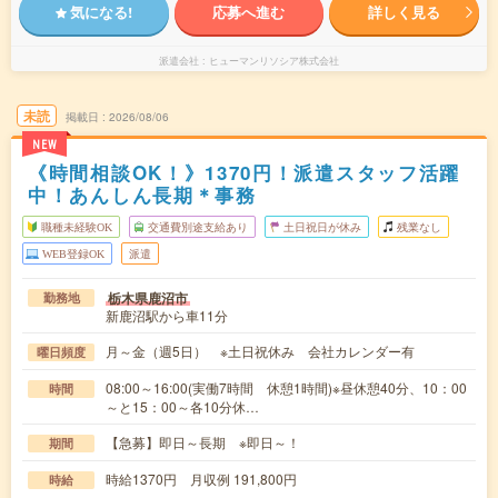
気になる!
応募へ進む
詳しく見る
派遣会社
ヒューマンリソシア株式会社
未読
掲載日
2026/08/06
NEW
《時間相談OK！》1370円！派遣スタッフ活躍
中！あんしん長期＊事務
職種未経験OK
交通費別途支給あり
土日祝日が休み
残業なし
WEB登録OK
派遣
栃木県鹿沼市
勤務地
新鹿沼駅から車11分
月～金（週5日） ※土日祝休み 会社カレンダー有
曜日頻度
08:00～16:00(実働7時間 休憩1時間)※昼休憩40分、10：00
時間
～と15：00～各10分休…
【急募】即日～長期 ※即日～！
期間
時給1370円 月収例 191,800円
時給