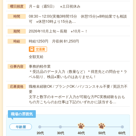
月～金（週5日） ※土日祝休み
曜日頻度
08:30～12:00(実働3時間15分 休憩15分)※8時始業でも相談
時間
可 ※休憩10時より15分あ…
2026年10月上旬～長期 ※10月～！
期間
時給1250円 月収例 81,250円
時給
交通費
全額支給
事務的軽作業
仕事内容
＊受託品のデータ入力（数量など）＊得意先との問合せ＊ラ
ベル貼り、検品※重いものはありません！
職種未経験OK / ブランクOK / パソコンスキル不要 / 英語力不
応募資格
要
文字と数字のキーボード入力が可能な方PC実務経験をおも
ちの方こちらのお仕事は下記のいずれかに該当する…
職場の雰囲気
年齢層
20代
30代
40代
50代
60代