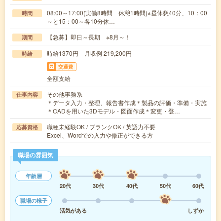
08:00～17:00(実働8時間 休憩1時間)※昼休憩40分、10：00
時間
～と15：00～各10分休…
【急募】即日～長期 ※8月～！
期間
時給1370円 月収例 219,200円
時給
交通費
全額支給
その他事務系
仕事内容
＊データ入力・整理、報告書作成＊製品の評価・準備・実施
＊CADを用いた3Dモデル・図面作成＊変更・登…
職種未経験OK / ブランクOK / 英語力不要
応募資格
Excel、Wordでの入力や修正ができる方
職場の雰囲気
年齢層
20代
30代
40代
50代
60代
職場の様子
活気がある
しずか