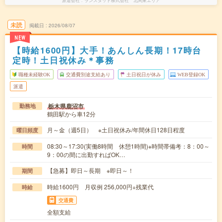
派遣会社
ランスタッド株式会社 北関東エリア
未読
掲載日
2026/08/07
NEW
【時給1600円】大手！あんしん長期！17時台
定時！土日祝休み＊事務
職種未経験OK
交通費別途支給あり
土日祝日が休み
WEB登録OK
派遣
栃木県鹿沼市
勤務地
鶴田駅から車12分
月～金（週5日） ※土日祝休み/年間休日128日程度
曜日頻度
08:30～17:30(実働8時間 休憩1時間)※時間帯備考：8：00～
時間
9：00の間に出勤すればOK…
【急募】即日～長期 ※即日～！
期間
時給1600円 月収例 256,000円+残業代
時給
交通費
全額支給