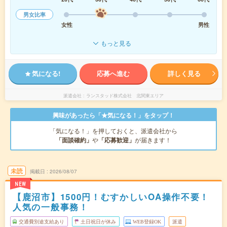
男女比率
女性
男性
もっと見る
気になる!
応募へ進む
詳しく見る
派遣会社
ランスタッド株式会社 北関東エリア
興味があったら「★気になる！」をタップ！
「気になる！」を押しておくと、派遣会社から
「面談確約」
や
「応募歓迎」
が届きます！
未読
掲載日
2026/08/07
NEW
【鹿沼市】1500円！むすかしいOA操作不要！
人気の一般事務！
交通費別途支給あり
土日祝日が休み
WEB登録OK
派遣