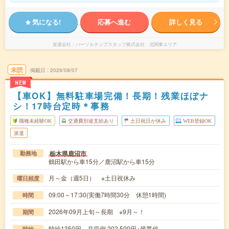
気になる!
応募へ進む
詳しく見る
派遣会社
パーソルテンプスタッフ株式会社 北関東エリア
未読
掲載日
2026/08/07
NEW
【車OK】無料駐車場完備！長期！残業ほぼナ
シ！17時台定時＊事務
職種未経験OK
交通費別途支給あり
土日祝日が休み
WEB登録OK
派遣
栃木県鹿沼市
勤務地
鶴田駅から車15分／鹿沼駅から車15分
月～金（週5日） ※土日祝休み
曜日頻度
09:00～17:30(実働7時間30分 休憩1時間)
時間
2026年09月上旬～長期 ※9月～！
期間
時給1350円 月収例 202,500円+残業代
時給