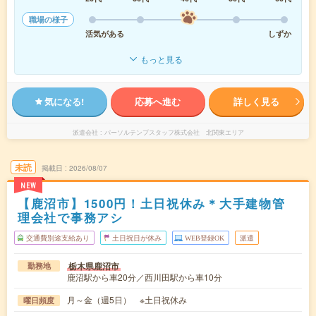
職場の様子
活気がある
しずか
もっと見る
気になる!
応募へ進む
詳しく見る
派遣会社
パーソルテンプスタッフ株式会社 北関東エリア
未読
掲載日
2026/08/07
NEW
【鹿沼市】1500円！土日祝休み＊大手建物管
理会社で事務アシ
交通費別途支給あり
土日祝日が休み
WEB登録OK
派遣
栃木県鹿沼市
勤務地
鹿沼駅から車20分／西川田駅から車10分
月～金（週5日） ※土日祝休み
曜日頻度