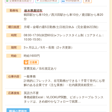
交通費別途支給あり
土日祝日が休み
WEB登録OK
派遣
栃木県鹿沼市
勤務地
鶴田駅から車10分／西川田駅から車10分／鹿沼駅から車20
分
月曜～金曜の週5日勤務/土日祝日休み（完全週休2日制）
曜日頻度
08:00-17:00(休憩60分)※フレックスタイム制（コアタイム：
時間
10:00-15:00）
3ヶ月以上／9月～長期（2ヶ月更新）
期間
時給1600円
時給
交通費
実費支給／当社規定あり
一般事務
仕事内容
計画的にフレックス、在宅勤務ができる！子育て世代にも理
解のある企業です《主な業務》・社内購買依頼受付…
英語力不要
応募資格
事務経験Excel：VLOOKUP関数、ピボットテーブル ランス
タッドは、きめ細やかなフォローで就業…
職場の雰囲気