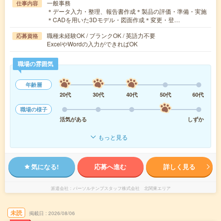
一般事務
仕事内容
＊データ入力・整理、報告書作成＊製品の評価・準備・実施
＊CADを用いた3Dモデル・図面作成＊変更・登…
職種未経験OK / ブランクOK / 英語力不要
応募資格
ExcelやWordの入力ができればOK
職場の雰囲気
年齢層
20代
30代
40代
50代
60代
職場の様子
活気がある
しずか
もっと見る
気になる!
応募へ進む
詳しく見る
派遣会社
パーソルテンプスタッフ株式会社 北関東エリア
未読
掲載日
2026/08/06