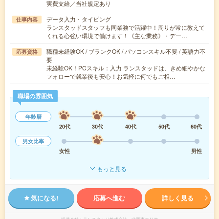
実費支給／当社規定あり
データ入力・タイピング
仕事内容
ランスタッドスタッフも同業務で活躍中！周りが常に教えて
くれる心強い環境で働けます！《主な業務》・デー…
職種未経験OK / ブランクOK / パソコンスキル不要 / 英語力不
応募資格
要
未経験OK！PCスキル：入力 ランスタッドは、きめ細やかな
フォローで就業後も安心！お気軽に何でもご相…
職場の雰囲気
年齢層
20代
30代
40代
50代
60代
男女比率
女性
男性
もっと見る
気になる!
応募へ進む
詳しく見る