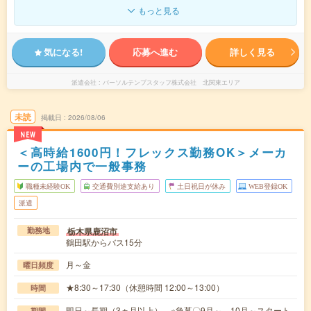
もっと見る
気になる!
応募へ進む
詳しく見る
派遣会社
パーソルテンプスタッフ株式会社 北関東エリア
未読
掲載日
2026/08/06
NEW
＜高時給1600円！フレックス勤務OK＞メーカ
ーの工場内で一般事務
職種未経験OK
交通費別途支給あり
土日祝日が休み
WEB登録OK
派遣
栃木県鹿沼市
勤務地
鶴田駅からバス15分
月～金
曜日頻度
★8:30～17:30（休憩時間 12:00～13:00）
時間
即日～長期（3ヵ月以上） ※急募〇9月～、10月～スタート
期間