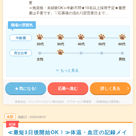
要
≪無資格・未経験OK≫年齢不問★10名以上採用予定★履歴
書は不要です。▽応募後の流れ1)翌営業日まで…
職場の雰囲気
年齢層
20代
30代
40代
50代
60代
男女比率
女性
男性
もっと見る
気になる!
応募へ進む
詳しく見る
派遣会社
マンパワーグループ株式会社 ケアサービス事業部 （医療福祉介護関連）
未読
掲載日
2026/08/07
NEW
≪最短3日後開始OK！≫体温・血圧の記録メイ