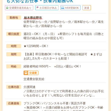
も大切なお仕事＊扶養内勤務OK
交通費別途支給あり
土日祝日が休み
WEB登録OK
派遣
栃木県佐野市
勤務地
佐野市駅から---分／佐野駅から---分／堀米駅から---分／葛生
駅から---分／田島駅から---分
週2日～OK！（月～日） ※希望のシフトを毎月提出（日数と
曜日頻度
曜日の組み合わせや固定も可）
★1日5時間～OK！
時間
【急募】即日勤務OK！中旬～など開始日相談可 ★まずは
期間
お試し2カ月～のスタートも歓迎！
経験者時給1650円～ ※日払い/週払いOK！
時給
交通費
交通費全額支給
介護関連
仕事内容
／日勤だけのデイサービスで利用者さんの身の回りのお手伝
いをお任せします！＼何気ない日常生活がメインな…
ブランクOK / パソコンスキル不要 / 英語力不要
応募資格
＜無資格OK！＞介護の経験をお持ちの方ブランクOK・年齢