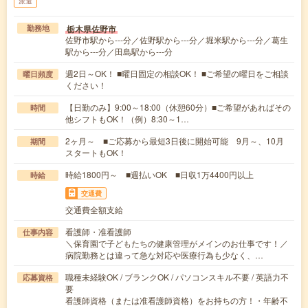
派遣
栃木県佐野市
勤務地
佐野市駅から---分／佐野駅から---分／堀米駅から---分／葛生
駅から---分／田島駅から---分
週2日～OK！ ■曜日固定の相談OK！ ■ご希望の曜日をご相談
曜日頻度
ください！
【日勤のみ】9:00～18:00（休憩60分）■ご希望があればその
時間
他シフトもOK！（例）8:30～1…
2ヶ月～ ■ご応募から最短3日後に開始可能 9月～、10月
期間
スタートもOK！
時給1800円～ ■週払いOK ■日収1万4400円以上
時給
交通費
交通費全額支給
看護師・准看護師
仕事内容
＼保育園で子どもたちの健康管理がメインのお仕事です！／
病院勤務とは違って急な対応や医療行為も少なく、…
職種未経験OK / ブランクOK / パソコンスキル不要 / 英語力不
応募資格
要
看護師資格（または准看護師資格）をお持ちの方！・年齢不