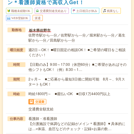
ン＊看護師資格で高収入Get！
職種未経験OK
交通費別途支給あり
土日祝日が休み
残業なし
WEB登録OK
派遣
栃木県佐野市
勤務地
佐野市駅から---分／佐野駅から---分／堀米駅から---分／葛生
駅から---分／田島駅から---分
週2日～OK！ ■曜日固定の相談OK！ ■ご希望の曜日をご相談
曜日頻度
ください！
【日勤のみ】9:00～17:00（休憩60分）■ご希望があればその
時間
他シフトもOK！（例）8:30～1…
2ヶ月～ ■ご応募から最短3日後に開始可能 8月～、9月ス
期間
タートもOK！
時給1800円～ ■週払いOK ■日収1万4400円以上
時給
交通費
交通費全額支給
看護師・准看護師
仕事内容
【介護施設で体調などの記録がメイン＊看護師】▼具体的に
は…○体温、血圧などのチェック・記録○お薬の飲…