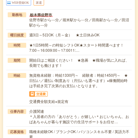
WEB登録OK
派遣
栃木県佐野市
勤務地
佐野市駅から---分／堀米駅から---分／田島駅から---分／田沼
駅から---分
週3日～5日OK（月～金） ★土日休みOK
曜日頻度
★1日5時間～の時短シフトOK★スタート時間選べます！
時間
7:00～16:009:00～17:0011:…
開始日はご相談ください！ ★急募 ★職場が気に入れば、
期間
長期でも働けます！
無資格未経験：時給1330円～ 経験者：時給1450円～ ★
時給
日払い／週払い制度あり（月払いも選べます）※稼働開始時
は手続き完了次第のお支払いとなります。
交通費
交通費全額支給※規定有
介護関連
仕事内容
＊入居者の方の「ありがとう」が嬉しい＊おじいちゃん、お
ばあちゃんが暮らす施設での生活サポートをお任せ…
職種未経験OK / ブランクOK / パソコンスキル不要 / 英語力不
応募資格
要