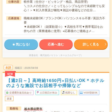
軽作業（仕分け・ピッキング・検品、商品管理）
仕事内容
＼コスメの仕分け／＜とってもシンプルなので未経験でも安
心！＞▼封入作業及び梱包▼雑誌や書籍などの仕分…
職種未経験OK / ブランクOK / パソコンスキル不要 / 英語力不
応募資格
要
▼未経験OK！（副業歓迎☆）▼高校生不可▼携帯電話をお
持ちの方（業務連絡に使用）※応募後のご連絡はメ…
気になる!
応募へ進む
詳しく見る
派遣会社
株式会社バイトレ（キャムコムグループ）
未読
掲載日
2026/08/08
NEW
【週2日～】高時給1650円×日払いOK＊ホテル
のような施設でお話相手や掃除など
交通費別途支給あり
土日祝日が休み
残業なし
WEB登録OK
派遣
栃木県佐野市
勤務地