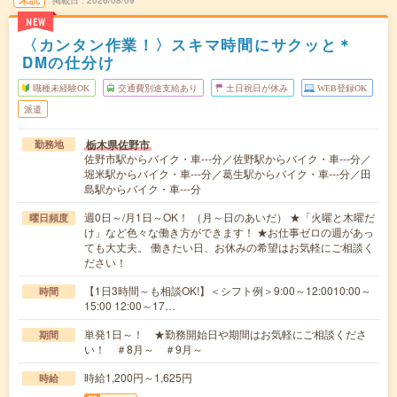
掲載日
2026/08/09
NEW
〈カンタン作業！〉スキマ時間にサクッと＊
DMの仕分け
職種未経験OK
交通費別途支給あり
土日祝日が休み
WEB登録OK
派遣
栃木県佐野市
勤務地
佐野市駅からバイク・車---分／佐野駅からバイク・車---分／
堀米駅からバイク・車---分／葛生駅からバイク・車---分／田
島駅からバイク・車---分
週0日～/月1日～OK！ （月～日のあいだ） ★「火曜と木曜だ
曜日頻度
け」など色々な働き方ができます！ ★お仕事ゼロの週があっ
ても大丈夫。 働きたい日、お休みの希望はお気軽にご相談く
ださい！
【1日3時間～も相談OK!】＜シフト例＞9:00～12:0010:00～
時間
15:00 12:00～17…
単発1日～！ ★勤務開始日や期間はお気軽にご相談くださ
期間
い！ ＃8月～ ＃9月～
時給1,200円～1,625円
時給