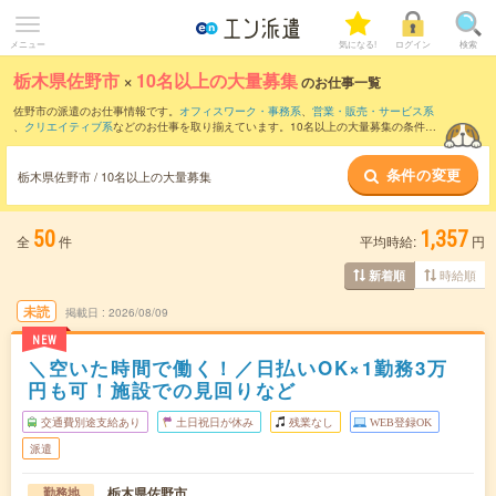
メニュー
気になる!
ログイン
検索
栃木県佐野市
×
10名以上の大量募集
のお仕事一覧
佐野市の派遣のお仕事情報です。
オフィスワーク・事務系
、
営業・販売・サービス系
、
クリエイティブ系
などのお仕事を取り揃えています。10名以上の大量募集の条件の
他に、
交通費別途支給あり
、
職種未経験OK
、
友だちと一緒の応募OK
などのこだわり
条件も取り揃えています。
条件の変更
栃木県佐野市 / 10名以上の大量募集
50
1,357
全
件
平均時給:
円
時給順
新着順
未読
掲載日
2026/08/09
NEW
＼空いた時間で働く！／日払いOK×1勤務3万
円も可！施設での見回りなど
交通費別途支給あり
土日祝日が休み
残業なし
WEB登録OK
派遣
栃木県佐野市
勤務地