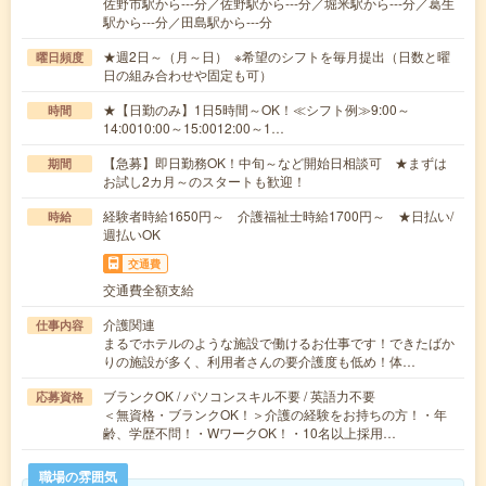
佐野市駅から---分／佐野駅から---分／堀米駅から---分／葛生
駅から---分／田島駅から---分
★週2日～（月～日） ※希望のシフトを毎月提出（日数と曜
曜日頻度
日の組み合わせや固定も可）
★【日勤のみ】1日5時間～OK！≪シフト例≫9:00～
時間
14:0010:00～15:0012:00～1…
【急募】即日勤務OK！中旬～など開始日相談可 ★まずは
期間
お試し2カ月～のスタートも歓迎！
経験者時給1650円～ 介護福祉士時給1700円～ ★日払い/
時給
週払いOK
交通費
交通費全額支給
介護関連
仕事内容
まるでホテルのような施設で働けるお仕事です！できたばか
りの施設が多く、利用者さんの要介護度も低め！体…
ブランクOK / パソコンスキル不要 / 英語力不要
応募資格
＜無資格・ブランクOK！＞介護の経験をお持ちの方！・年
齢、学歴不問！・WワークOK！・10名以上採用…
職場の雰囲気