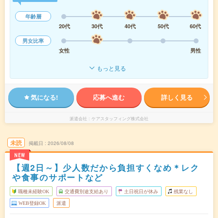
年齢層
20代
30代
40代
50代
60代
男女比率
女性
男性
もっと見る
気になる!
応募へ進む
詳しく見る
派遣会社
ケアスタッフィング株式会社
未読
掲載日
2026/08/08
NEW
【週2日～】少人数だから負担すくなめ＊レク
や食事のサポートなど
職種未経験OK
交通費別途支給あり
土日祝日が休み
残業なし
WEB登録OK
派遣