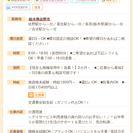
WEB登録OK
派遣
栃木県佐野市
勤務地
佐野駅から---分／葛生駅から---分／多田(栃木県)駅から---分
／吉水駅から---分
週2日～OK ■曜日固定の相談OK！ ■希望の曜日があればご相
曜日頻度
談ください！
9:00～18:00（休憩60分）■ご希望があれば下記シフトも
時間
OK！早番 7:00～16:00遅番 …
【現在も積極採用中！急募！】2カ月～ ■ご応募から最短2
期間
～3日後の就業も相談可能です！
無資格未経験：時給1300円～ ■週払いOK ■扶養内OK ■
時給
日収1万400円以上
交通費
交通費全額支給（ガソリン代もOK！）
介護関連
仕事内容
＼デイサービス利用者様の身の回りのお手伝い！／＊お年寄
りが昼間だけ生活のサポートを受けたり、気分転換…
職種未経験OK / ブランクOK / パソコンスキル不要 / 英語力不
応募資格