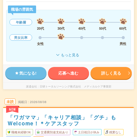
職場の雰囲気
年齢層
20代
30代
40代
50代
60代
男女比率
女性
男性
もっと見る
気になる!
応募へ進む
詳しく見る
派遣会社
日研トータルソーシング株式会社 メディカルケア事業部
未読
掲載日
2026/08/08
NEW
「ワガママ」「キャリア相談」「グチ」も
Welcome！＊ケアスタッフ
職種未経験OK
交通費別途支給あり
土日祝日が休み
残業なし