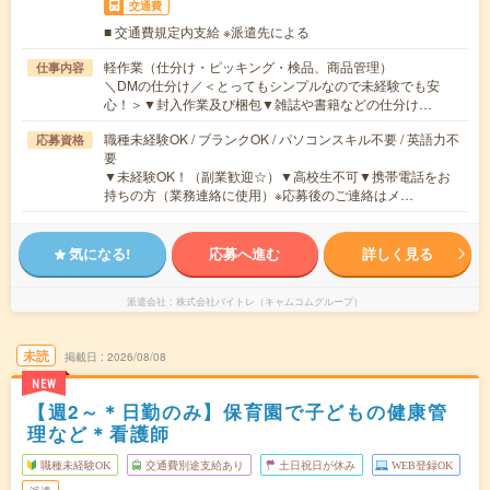
交通費
■ 交通費規定内支給 ※派遣先による
軽作業（仕分け・ピッキング・検品、商品管理）
仕事内容
＼DMの仕分け／＜とってもシンプルなので未経験でも安
心！＞▼封入作業及び梱包▼雑誌や書籍などの仕分け…
職種未経験OK / ブランクOK / パソコンスキル不要 / 英語力不
応募資格
要
▼未経験OK！（副業歓迎☆）▼高校生不可▼携帯電話をお
持ちの方（業務連絡に使用）※応募後のご連絡はメ…
気になる!
応募へ進む
詳しく見る
派遣会社
株式会社バイトレ（キャムコムグループ）
未読
掲載日
2026/08/08
NEW
【週2～＊日勤のみ】保育園で子どもの健康管
理など＊看護師
職種未経験OK
交通費別途支給あり
土日祝日が休み
WEB登録OK