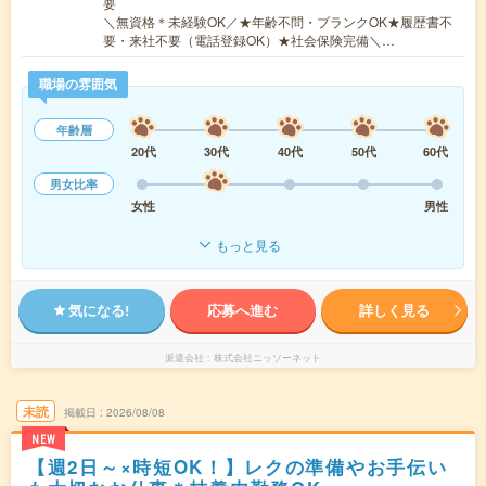
要
＼無資格＊未経験OK／★年齢不問・ブランクOK★履歴書不
要・来社不要（電話登録OK）★社会保険完備＼…
職場の雰囲気
年齢層
20代
30代
40代
50代
60代
男女比率
女性
男性
もっと見る
気になる!
応募へ進む
詳しく見る
派遣会社
株式会社ニッソーネット
未読
掲載日
2026/08/08
NEW
【週2日～×時短OK！】レクの準備やお手伝い