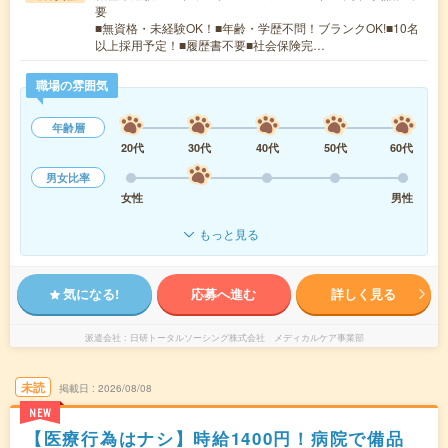
要
■無資格・未経験OK！■年齢・学歴不問！ブランクOK!■10名
以上採用予定！■履歴書不要■社会保険完…
職場の雰囲気
年齢層
20代
30代
40代
50代
60代
男女比率
女性
男性
もっと見る
気になる!
応募へ進む
詳しく見る
派遣会社
日研トータルソーシング株式会社 メディカルケア事業部
未読
掲載日
2026/08/08
NEW
【医療行為はナシ】時給1400円！病院で備品