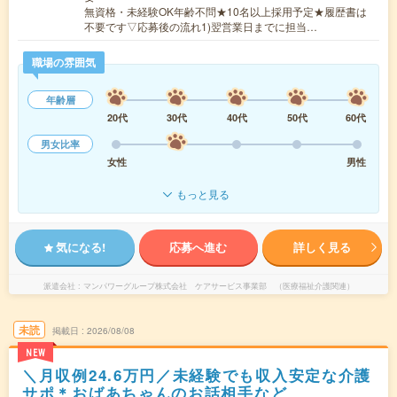
無資格・未経験OK年齢不問★10名以上採用予定★履歴書は
不要です▽応募後の流れ1)翌営業日までに担当…
職場の雰囲気
年齢層
20代
30代
40代
50代
60代
男女比率
女性
男性
もっと見る
気になる!
応募へ進む
詳しく見る
派遣会社
マンパワーグループ株式会社 ケアサービス事業部 （医療福祉介護関連）
未読
掲載日
2026/08/08
NEW
＼月収例24.6万円／未経験でも収入安定な介護
サポ＊おばあちゃんのお話相手など