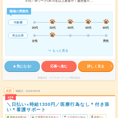
不問！WワークOK10名以上募集中！履歴書不…
職場の雰囲気
年齢層
20代
30代
40代
50代
60代
男女比率
女性
男性
もっと見る
気になる!
応募へ進む
詳しく見る
派遣会社
ケアスタッフィング株式会社
未読
掲載日
2026/08/08
NEW
＼日払い×時給1330円／医療行為なし＊付き添
い＊看護サポート
職種未経験OK
交通費別途支給あり
土日祝日が休み
残業なし