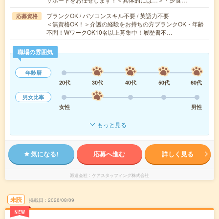
ブランクOK / パソコンスキル不要 / 英語力不要
応募資格
＜無資格OK！＞介護の経験をお持ちの方ブランクOK・年齢
不問！WワークOK10名以上募集中！履歴書不…
職場の雰囲気
年齢層
20代
30代
40代
50代
60代
男女比率
女性
男性
もっと見る
気になる!
応募へ進む
詳しく見る
派遣会社
ケアスタッフィング株式会社
未読
掲載日
2026/08/09
NEW