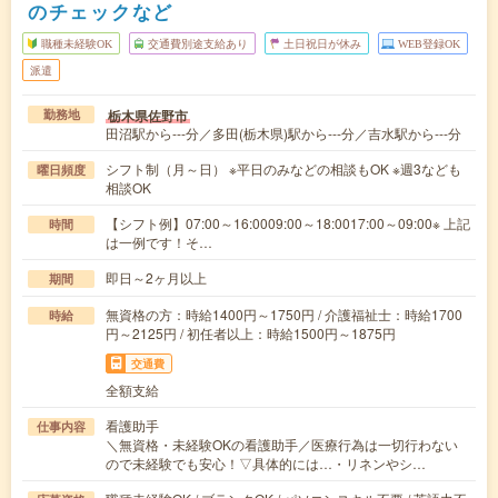
のチェックなど
職種未経験OK
交通費別途支給あり
土日祝日が休み
WEB登録OK
派遣
栃木県佐野市
勤務地
田沼駅から---分／多田(栃木県)駅から---分／吉水駅から---分
シフト制（月～日） ※平日のみなどの相談もOK ※週3なども
曜日頻度
相談OK
【シフト例】07:00～16:0009:00～18:0017:00～09:00※ 上記
時間
は一例です！そ…
即日～2ヶ月以上
期間
無資格の方：時給1400円～1750円 / 介護福祉士：時給1700
時給
円～2125円 / 初任者以上：時給1500円～1875円
交通費
全額支給
看護助手
仕事内容
＼無資格・未経験OKの看護助手／医療行為は一切行わない
ので未経験でも安心！▽具体的には…・リネンやシ…