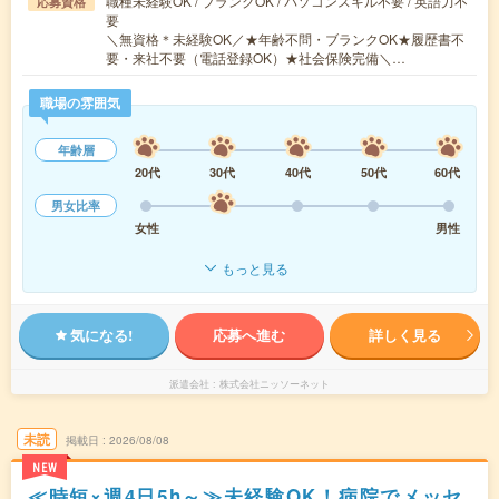
職種未経験OK / ブランクOK / パソコンスキル不要 / 英語力不
応募資格
要
＼無資格＊未経験OK／★年齢不問・ブランクOK★履歴書不
要・来社不要（電話登録OK）★社会保険完備＼…
職場の雰囲気
年齢層
20代
30代
40代
50代
60代
男女比率
女性
男性
もっと見る
気になる!
応募へ進む
詳しく見る
派遣会社
株式会社ニッソーネット
未読
掲載日
2026/08/08
NEW
≪時短×週4日5h～≫未経験OK！病院でメッセ