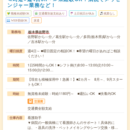
ンジャー業務など！
職種未経験OK
交通費別途支給あり
土日祝日が休み
残業なし
WEB登録OK
派遣
栃木県佐野市
勤務地
佐野駅から---分／葛生駅から---分／多田(栃木県)駅から---分
／吉水駅から---分
週4日～ ■曜日固定の相談OK！ ■希望の曜日があればご相談
曜日頻度
ください！
1日5時間からOK！■シフト例(1)8:00～13:00(2)10:00～
時間
15:00(3)12:00…
【現在も積極採用中！急募！】■2カ月～ 8月～、9月スター
期間
トもOK！
無資格未経験：時給1180円～ ■週払いOK ■扶養内OK
時給
交通費
交通費全額支給
看護助手
仕事内容
▼病院の一般病棟にて看護師さんのサポート！具体的に
は、・器具の洗浄・ベットメイキングやシーツ交換・移…