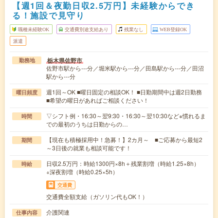
【週1回＆夜勤日収2.5万円】未経験からでき
る！施設で見守り
職種未経験OK
交通費別途支給あり
残業なし
WEB登録OK
派遣
栃木県佐野市
勤務地
佐野市駅から---分／堀米駅から---分／田島駅から---分／田沼
駅から---分
週1回～OK ■曜日固定の相談OK！ ■日勤期間中は週2日勤務
曜日頻度
■希望の曜日があればご相談ください！
▽シフト例・16:30～翌9:30・16:30～翌10:30など※慣れるま
時間
での最初のうちは日勤からの…
【現在も積極採用中！急募！】2カ月～ ■ご応募から最短2
期間
～3日後の就業も相談可能です！
日収2.5万円：時給1300円×8h＋残業割増（時給1.25×8h）
時給
+深夜割増（時給0.25×5h）
交通費
交通費全額支給（ガソリン代もOK！）
介護関連
仕事内容