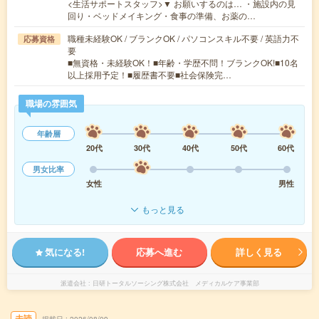
<生活サポートスタッフ>▼ お願いするのは… ・施設内の見
回り・ベッドメイキング・食事の準備、お薬の…
職種未経験OK / ブランクOK / パソコンスキル不要 / 英語力不
応募資格
要
■無資格・未経験OK！■年齢・学歴不問！ブランクOK!■10名
以上採用予定！■履歴書不要■社会保険完…
職場の雰囲気
年齢層
20代
30代
40代
50代
60代
男女比率
女性
男性
もっと見る
気になる!
応募へ進む
詳しく見る
派遣会社
日研トータルソーシング株式会社 メディカルケア事業部
未読