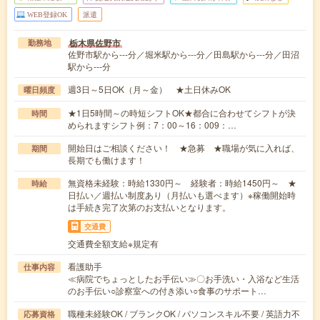
WEB登録OK
派遣
栃木県佐野市
勤務地
佐野市駅から---分／堀米駅から---分／田島駅から---分／田沼
駅から---分
週3日～5日OK（月～金） ★土日休みOK
曜日頻度
★1日5時間～の時短シフトOK★都合に合わせてシフトが決
時間
められますシフト例：7：00～16：009：…
開始日はご相談ください！ ★急募 ★職場が気に入れば、
期間
長期でも働けます！
無資格未経験：時給1330円～ 経験者：時給1450円～ ★
時給
日払い／週払い制度あり（月払いも選べます）※稼働開始時
は手続き完了次第のお支払いとなります。
交通費
交通費全額支給※規定有
看護助手
仕事内容
≪病院でちょっとしたお手伝い≫〇お手洗い・入浴など生活
のお手伝い○診察室への付き添い○食事のサポート…
職種未経験OK / ブランクOK / パソコンスキル不要 / 英語力不
応募資格