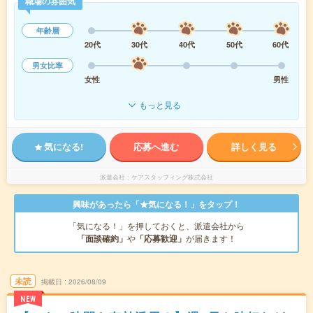
職場の雰囲気
年齢層
20代
30代
40代
50代
60代
男女比率
女性
男性
もっと見る
気になる!
応募へ進む
詳しく見る
派遣会社
ケアスタッフィング株式会社
興味があったら「★気になる！」をタップ！
「気になる！」を押しておくと、派遣会社から
「面談確約」
や
「応募歓迎」
が届きます！
未読
掲載日
2026/08/09
NEW