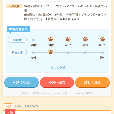
職種未経験OK / ブランクOK / パソコンスキル不要 / 英語力不
応募資格
要
■無資格・未経験OK！■年齢・学歴不問！ブランクOK!■10名
以上採用予定！■履歴書不要■社会保険完…
職場の雰囲気
年齢層
20代
30代
40代
50代
60代
男女比率
女性
男性
もっと見る
気になる!
応募へ進む
詳しく見る
派遣会社
日研トータルソーシング株式会社 メディカルケア事業部
未読
掲載日
2026/08/08
NEW