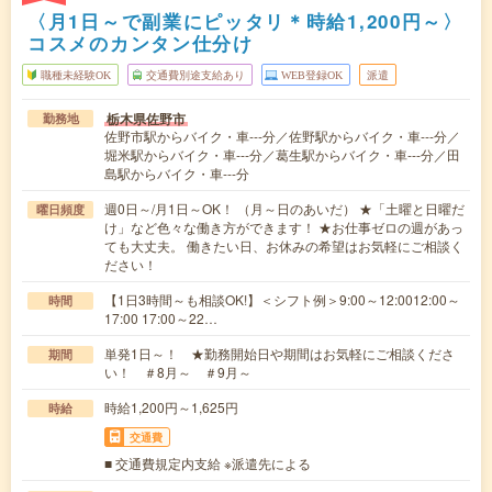
〈月1日～で副業にピッタリ＊時給1,200円～〉
コスメのカンタン仕分け
職種未経験OK
交通費別途支給あり
WEB登録OK
派遣
栃木県佐野市
勤務地
佐野市駅からバイク・車---分／佐野駅からバイク・車---分／
堀米駅からバイク・車---分／葛生駅からバイク・車---分／田
島駅からバイク・車---分
週0日～/月1日～OK！ （月～日のあいだ） ★「土曜と日曜だ
曜日頻度
け」など色々な働き方ができます！ ★お仕事ゼロの週があっ
ても大丈夫。 働きたい日、お休みの希望はお気軽にご相談く
ださい！
【1日3時間～も相談OK!】＜シフト例＞9:00～12:0012:00～
時間
17:00 17:00～22…
単発1日～！ ★勤務開始日や期間はお気軽にご相談くださ
期間
い！ ＃8月～ ＃9月～
時給1,200円～1,625円
時給
交通費
■ 交通費規定内支給 ※派遣先による