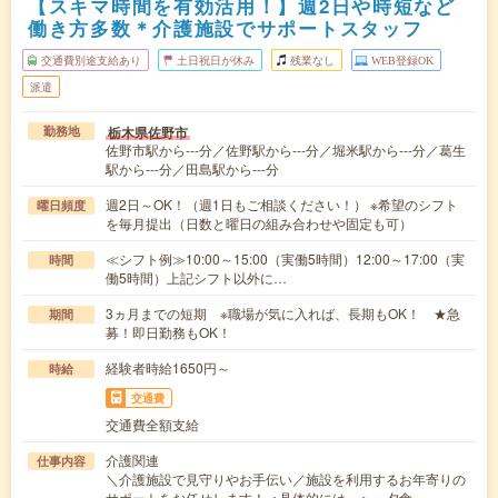
【スキマ時間を有効活用！】週2日や時短など
働き方多数＊介護施設でサポートスタッフ
交通費別途支給あり
土日祝日が休み
残業なし
WEB登録OK
派遣
栃木県佐野市
勤務地
佐野市駅から---分／佐野駅から---分／堀米駅から---分／葛生
駅から---分／田島駅から---分
週2日～OK！（週1日もご相談ください！） ※希望のシフト
曜日頻度
を毎月提出（日数と曜日の組み合わせや固定も可）
≪シフト例≫10:00～15:00（実働5時間）12:00～17:00（実
時間
働5時間）上記シフト以外に…
3ヵ月までの短期 ※職場が気に入れば、長期もOK！ ★急
期間
募！即日勤務もOK！
経験者時給1650円～
時給
交通費
交通費全額支給
介護関連
仕事内容
＼介護施設で見守りやお手伝い／施設を利用するお年寄りの
サポートをお任せします！＜具体的には…＞・夕食…