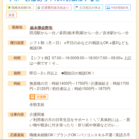
職種未経験OK
交通費別途支給あり
土日祝日が休み
WEB登録OK
派遣
栃木県佐野市
勤務地
田沼駅から---分／多田(栃木県)駅から---分／吉水駅から---分
シフト制（月～日） ※平日のみなどの相談もOK ※週3なども
曜日頻度
相談OK
【シフト例】07:00～16:0009:00～18:0017:00～09:00※ 上記
時間
は一例です！そ…
即日～2ヶ月以上 ■開始日の相談OK！
期間
無資格の方：時給1400円～1750円 / 介護福祉士：時給1700
時給
円～2125円 / 初任者以上：時給1500円～1875円
交通費
全額支給
介護関連
仕事内容
／利用者の方の日常生活をサポート！＼▽具体的には…・買
い物や散歩に付き添ったり・折り紙や体操などのレ…
職種未経験OK / ブランクOK / パソコンスキル不要 / 英語力不
応募資格