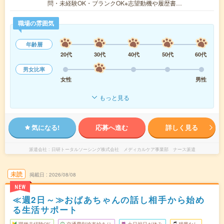
問・未経験OK・ブランクOK※志望動機や履歴書…
職場の雰囲気
年齢層
20代
30代
40代
50代
60代
男女比率
女性
男性
もっと見る
気になる!
応募へ進む
詳しく見る
派遣会社
日研トータルソーシング株式会社 メディカルケア事業部 ナース派遣
未読
掲載日
2026/08/08
NEW
≪週2日～≫おばあちゃんの話し相手から始め
る生活サポート
職種未経験OK
交通費別途支給あり
土日祝日が休み
残業なし