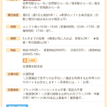
佐野市駅から---分／佐野駅から---分／堀米駅から---分／葛生
駅から---分／田島駅から---分
週2日（週1日も相談OK！） ※希望のシフトを毎月提出（日
曜日頻度
数と曜日の組み合わせや固定も可）
≪シフト例≫10:00～15:00（実働5時間）12:00～17:00（実
時間
働5時間）17:00～翌1…
3ヵ月までの短期 ※職場が気に入れば、長期もOK！ ★急
期間
募！即日勤務もOK！
時給1650円～ 夜勤時給2000円～ 日収3万円～（夜勤時給
時給
2000円×15h）
交通費
交通費全額支給
介護関連
仕事内容
＼介護施設で見守りやお手伝い／施設を利用するお年寄りの
サポートをお任せします！＜具体的には…＞・お掃…
ブランクOK / パソコンスキル不要 / 英語力不要
応募資格
＜無資格OK！＞介護の経験をお持ちの方ブランクOK・年齢
不問！WワークOK10名以上募集中！履歴書不…