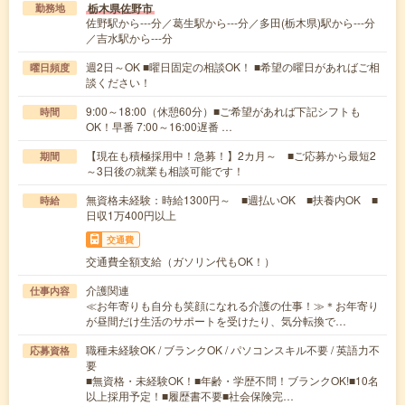
栃木県佐野市
勤務地
佐野駅から---分／葛生駅から---分／多田(栃木県)駅から---分
／吉水駅から---分
週2日～OK ■曜日固定の相談OK！ ■希望の曜日があればご相
曜日頻度
談ください！
9:00～18:00（休憩60分）■ご希望があれば下記シフトも
時間
OK！早番 7:00～16:00遅番 …
【現在も積極採用中！急募！】2カ月～ ■ご応募から最短2
期間
～3日後の就業も相談可能です！
無資格未経験：時給1300円～ ■週払いOK ■扶養内OK ■
時給
日収1万400円以上
交通費
交通費全額支給（ガソリン代もOK！）
介護関連
仕事内容
≪お年寄りも自分も笑顔になれる介護の仕事！≫＊お年寄り
が昼間だけ生活のサポートを受けたり、気分転換で…
職種未経験OK / ブランクOK / パソコンスキル不要 / 英語力不
応募資格
要
■無資格・未経験OK！■年齢・学歴不問！ブランクOK!■10名
以上採用予定！■履歴書不要■社会保険完…