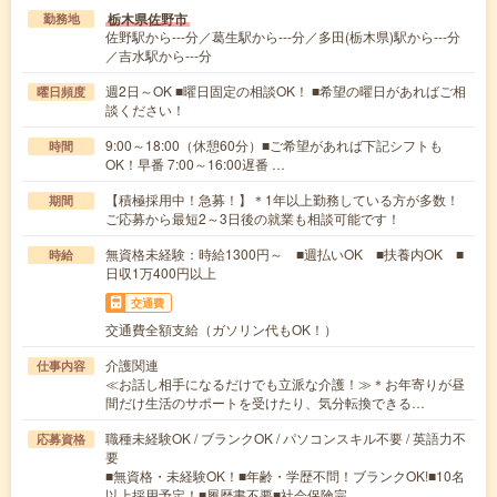
栃木県佐野市
勤務地
佐野駅から---分／葛生駅から---分／多田(栃木県)駅から---分
／吉水駅から---分
週2日～OK ■曜日固定の相談OK！ ■希望の曜日があればご相
曜日頻度
談ください！
9:00～18:00（休憩60分）■ご希望があれば下記シフトも
時間
OK！早番 7:00～16:00遅番 …
【積極採用中！急募！】＊1年以上勤務している方が多数！
期間
ご応募から最短2～3日後の就業も相談可能です！
無資格未経験：時給1300円～ ■週払いOK ■扶養内OK ■
時給
日収1万400円以上
交通費
交通費全額支給（ガソリン代もOK！）
介護関連
仕事内容
≪お話し相手になるだけでも立派な介護！≫＊お年寄りが昼
間だけ生活のサポートを受けたり、気分転換できる…
職種未経験OK / ブランクOK / パソコンスキル不要 / 英語力不
応募資格
要
■無資格・未経験OK！■年齢・学歴不問！ブランクOK!■10名
以上採用予定！■履歴書不要■社会保険完…