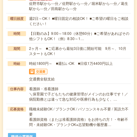
佐野市駅から---分／佐野駅から---分／堀米駅から---分／葛生
駅から---分／田島駅から---分
週2日～OK！ ■曜日固定の相談OK！ ■ご希望の曜日をご相談
曜日頻度
ください！
【日勤のみ】9:00～18:00（休憩60分）■ご希望があればその
時間
他シフトもOK！（例）8:30～1…
2ヶ月～ ■ご応募から最短3日後に開始可能 9月～、10月
期間
スタートもOK！
時給1800円～ ■週払いOK ■日収1万4400円以上
時給
交通費
交通費全額支給
看護師・准看護師
仕事内容
＼保育園で子どもたちの健康管理がメインのお仕事です！／
病院勤務とは違って急な対応や医療行為も少なく、…
職種未経験OK / ブランクOK / パソコンスキル不要 / 英語力不
応募資格
要
看護師資格（または准看護師資格）をお持ちの方！・年齢不
問・未経験OK・ブランクOK※志望動機や履歴書…
職場の雰囲気