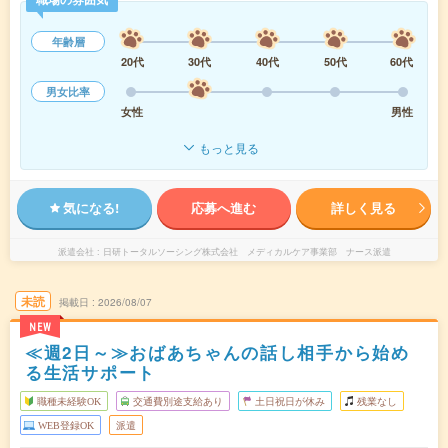
年齢層
20代
30代
40代
50代
60代
男女比率
女性
男性
もっと見る
気になる!
応募へ進む
詳しく見る
派遣会社
日研トータルソーシング株式会社 メディカルケア事業部 ナース派遣
未読
掲載日
2026/08/07
NEW
≪週2日～≫おばあちゃんの話し相手から始め
る生活サポート
職種未経験OK
交通費別途支給あり
土日祝日が休み
残業なし
WEB登録OK
派遣