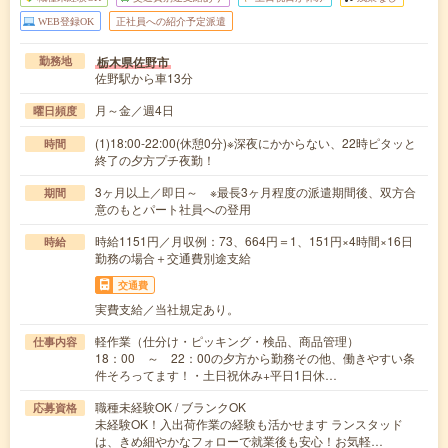
WEB登録OK
正社員への紹介予定派遣
栃木県佐野市
勤務地
佐野駅から車13分
月～金／週4日
曜日頻度
(1)18:00-22:00(休憩0分)※深夜にかからない、22時ピタッと
時間
終了の夕方プチ夜勤！
3ヶ月以上／即日～ ※最長3ヶ月程度の派遣期間後、双方合
期間
意のもとパート社員への登用
時給1151円／月収例：73、664円＝1、151円×4時間×16日
時給
勤務の場合＋交通費別途支給
交通費
実費支給／当社規定あり。
軽作業（仕分け・ピッキング・検品、商品管理）
仕事内容
18：00 ～ 22：00の夕方から勤務その他、働きやすい条
件そろってます！・土日祝休み+平日1日休…
職種未経験OK / ブランクOK
応募資格
未経験OK！入出荷作業の経験も活かせます ランスタッド
は、きめ細やかなフォローで就業後も安心！お気軽…