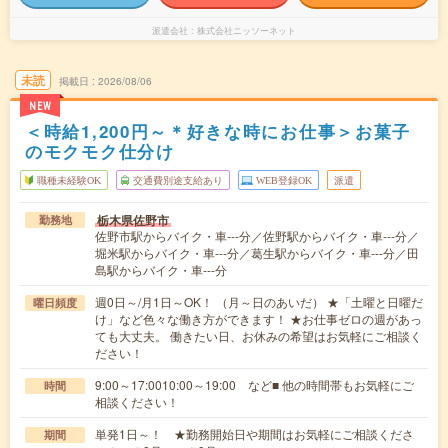
派遣会社
株式会社ニッソーネット
未読
掲載日
2026/08/06
NEW
＜時給1,200円～＊好きな時にお仕事＞お菓子
のモクモク仕分け
職種未経験OK
交通費別途支給あり
WEB登録OK
派遣
栃木県佐野市
勤務地
佐野市駅からバイク・車---分／佐野駅からバイク・車---分／
堀米駅からバイク・車---分／葛生駅からバイク・車---分／田
島駅からバイク・車---分
週0日～/月1日～OK！ （月～日のあいだ） ★「土曜と日曜だ
曜日頻度
け」など色々な働き方ができます！ ★お仕事ゼロの週があっ
ても大丈夫。 働きたい日、お休みの希望はお気軽にご相談く
ださい！
9:00～17:0010:00～19:00 など■ 他の時間帯もお気軽にご
時間
相談ください！
単発1日～！ ★勤務開始日や期間はお気軽にご相談くださ
期間