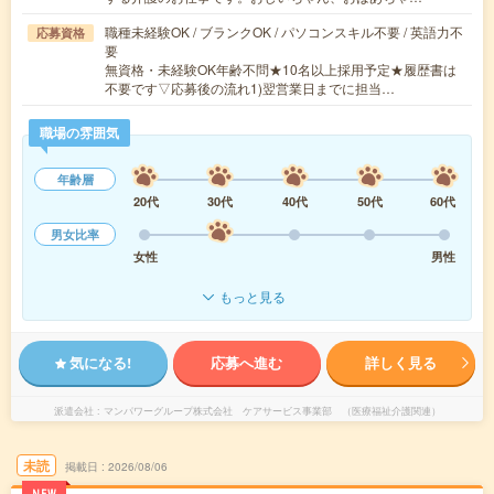
職種未経験OK / ブランクOK / パソコンスキル不要 / 英語力不
応募資格
要
無資格・未経験OK年齢不問★10名以上採用予定★履歴書は
不要です▽応募後の流れ1)翌営業日までに担当…
職場の雰囲気
年齢層
20代
30代
40代
50代
60代
男女比率
女性
男性
もっと見る
気になる!
応募へ進む
詳しく見る
派遣会社
マンパワーグループ株式会社 ケアサービス事業部 （医療福祉介護関連）
未読
掲載日
2026/08/06