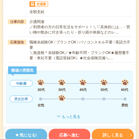
交通費
全額支給
介護関連
仕事内容
／利用者の方の日常生活をサポート！＼▽具体的には…・買
い物や散歩に付き添ったり・折り紙や体操などのレ…
職種未経験OK / ブランクOK / パソコンスキル不要 / 英語力不
応募資格
要
＼無資格＊未経験OK／★年齢不問・ブランクOK★履歴書不
要・来社不要（電話登録OK）★社会保険完備＼…
職場の雰囲気
年齢層
20代
30代
40代
50代
60代
男女比率
女性
男性
もっと見る
気になる!
応募へ進む
詳しく見る