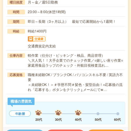
月～金／週5日勤務
曜日頻度
23:00～8:00(休憩1時間)
時間
即日～長期（3ヶ月以上） 最短で応募開始から1週間！
期間
時給1400円
時給
交通費
交通費規定内支給
軽作業（仕分け・ピッキング・検品、商品管理）
仕事内容
＼大人気！！大手企業でのチェック作業／○嬉しい座り作業○
家庭用食品ラップのチェック・外観目視検査流れ…
職種未経験OK / ブランクOK / パソコンスキル不要 / 英語力不
応募資格
要
＜未経験OK！＞＃学歴不問＃髪色・髪型自由！○応募後の流
れ「応募する」ボタンをクリック↓メールにてw…
職場の雰囲気
年齢層
20代
30代
40代
50代
60代