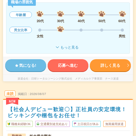
職場の雰囲気
年齢層
20代
30代
40代
50代
60代
男女比率
女性
男性
もっと見る
気になる!
応募へ進む
詳しく見る
派遣会社
日研トータルソーシング株式会社 メディカルケア事業部 ナース派遣
未読
掲載日
2026/08/07
NEW
【社会人デビュー歓迎〇】正社員の安定環境！
ピッキングや梱包をお任せ！
職種未経験OK
交通費別途支給あり
土日祝日が休み
無期雇用派遣
勤務地