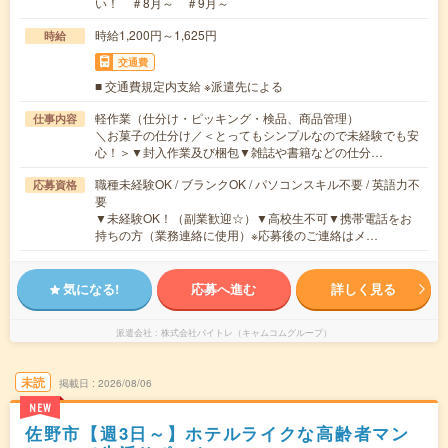
い！ ＃8月～ ＃9月～
時給1,200円～1,625円
時給
交通費
■ 交通費規定内支給 ※派遣先による
軽作業（仕分け・ピッキング・検品、商品管理）
仕事内容
＼お菓子の仕分け／＜とってもシンプルなので未経験でも安
心！＞▼封入作業及び梱包▼雑誌や書籍などの仕分…
職種未経験OK / ブランクOK / パソコンスキル不要 / 英語力不
応募資格
要
▼未経験OK！（副業歓迎☆）▼高校生不可▼携帯電話をお
持ちの方（業務連絡に使用）※応募後のご連絡はメ…
気になる!
応募へ進む
詳しく見る
派遣会社
株式会社バイトレ（キャムコムグループ）
未読
掲載日
2026/08/06
NEW
佐野市【週3日～】ホテルライクな高齢者マン