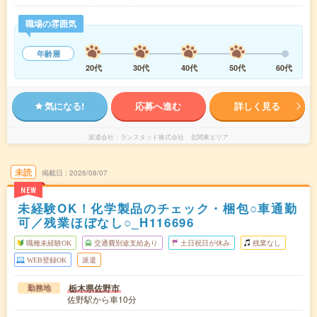
職場の雰囲気
年齢層
20代
30代
40代
50代
60代
気になる!
応募へ進む
詳しく見る
派遣会社
ランスタッド株式会社 北関東エリア
未読
掲載日
2026/08/07
NEW
未経験OK！化学製品のチェック・梱包○車通勤
可／残業ほぼなし○_H116696
職種未経験OK
交通費別途支給あり
土日祝日が休み
残業なし
WEB登録OK
派遣
栃木県佐野市
勤務地
佐野駅から車10分