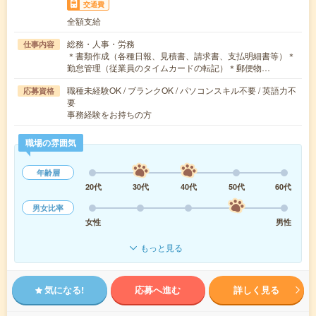
交通費
全額支給
総務・人事・労務
仕事内容
＊書類作成（各種日報、見積書、請求書、支払明細書等）＊
勤怠管理（従業員のタイムカードの転記）＊郵便物…
職種未経験OK / ブランクOK / パソコンスキル不要 / 英語力不
応募資格
要
事務経験をお持ちの方
職場の雰囲気
年齢層
20代
30代
40代
50代
60代
男女比率
女性
男性
もっと見る
気になる!
応募へ進む
詳しく見る