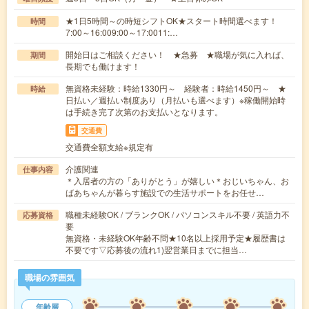
★1日5時間～の時短シフトOK★スタート時間選べます！
時間
7:00～16:009:00～17:0011:…
開始日はご相談ください！ ★急募 ★職場が気に入れば、
期間
長期でも働けます！
無資格未経験：時給1330円～ 経験者：時給1450円～ ★
時給
日払い／週払い制度あり（月払いも選べます）※稼働開始時
は手続き完了次第のお支払いとなります。
交通費
交通費全額支給※規定有
介護関連
仕事内容
＊入居者の方の「ありがとう」が嬉しい＊おじいちゃん、お
ばあちゃんが暮らす施設での生活サポートをお任せ…
職種未経験OK / ブランクOK / パソコンスキル不要 / 英語力不
応募資格
要
無資格・未経験OK年齢不問★10名以上採用予定★履歴書は
不要です▽応募後の流れ1)翌営業日までに担当…
職場の雰囲気
年齢層