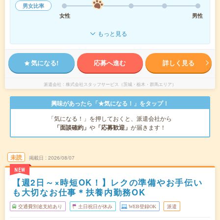
男女比率
女性
男性
もっと見る
気になる!
応募へ進む
詳しく見る
派遣会社
株式会社スタッフサービス（茨城・栃木・群馬エリア）
興味があったら「★気になる！」をタップ！
「気になる！」を押しておくと、派遣会社から
「面談確約」
や
「応募歓迎」
が届きます！
未読
掲載日
2026/08/07
NEW
【週2日～×時短OK！】レクの準備やお手伝い
も大切なお仕事＊扶養内勤務OK
交通費別途支給あり
土日祝日が休み
WEB登録OK
派遣