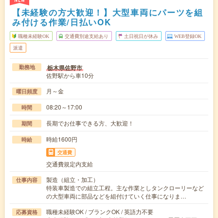
NEW
【未経験の方大歓迎！】大型車両にパーツを組
み付ける作業/日払いOK
職種未経験OK
交通費別途支給あり
土日祝日が休み
WEB登録OK
派遣
栃木県佐野市
勤務地
佐野駅から車10分
月～金
曜日頻度
08:20～17:00
時間
長期でお仕事できる方、大歓迎！
期間
時給1600円
時給
交通費
交通費規定内支給
製造（組立・加工）
仕事内容
特装車製造での組立工程。主な作業としタンクローリーなど
の大型車両に部品などを組付けていく仕事になりま…
職種未経験OK / ブランクOK / 英語力不要
応募資格