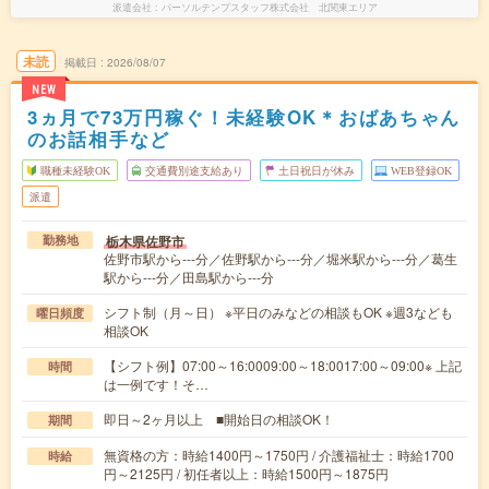
派遣会社
パーソルテンプスタッフ株式会社 北関東エリア
未読
掲載日
2026/08/07
NEW
3ヵ月で73万円稼ぐ！未経験OK＊おばあちゃん
のお話相手など
職種未経験OK
交通費別途支給あり
土日祝日が休み
WEB登録OK
派遣
栃木県佐野市
勤務地
佐野市駅から---分／佐野駅から---分／堀米駅から---分／葛生
駅から---分／田島駅から---分
シフト制（月～日） ※平日のみなどの相談もOK ※週3なども
曜日頻度
相談OK
【シフト例】07:00～16:0009:00～18:0017:00～09:00※ 上記
時間
は一例です！そ…
即日～2ヶ月以上 ■開始日の相談OK！
期間
無資格の方：時給1400円～1750円 / 介護福祉士：時給1700
時給
円～2125円 / 初任者以上：時給1500円～1875円