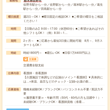
栃木県佐野市
勤務地
佐野市駅から---分／佐野駅から---分／堀米駅から---分／葛生
駅から---分／田島駅から---分
週2日～OK！ ■曜日固定の相談OK！ ■ご希望の曜日をご相談
曜日頻度
ください！
【日勤のみ】9:00～17:00（休憩60分）■ご希望があればその
時間
他シフトもOK！（例）8:30～1…
2ヶ月～ ■ご応募から最短3日後に開始可能 8月～、9月ス
期間
タートもOK！
時給1800円～ ■週払いOK ■日収1万4400円以上
時給
交通費
交通費全額支給
看護師・准看護師
仕事内容
【介護施設で体調などの記録がメイン＊看護師】▼具体的に
は…○体温、血圧などのチェック・記録○お薬の飲…
職種未経験OK / ブランクOK / パソコンスキル不要 / 英語力不
応募資格
要
≪履歴書不要≫・年齢不問（50代・60代の方も活躍中！）・
未経験OK・ブランクOK・看護師資格（准看…