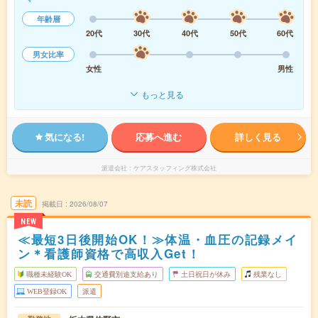
年齢層
20代
30代
40代
50代
60代
男女比率
女性
男性
もっと見る
気になる!
応募へ進む
詳しく見る
派遣会社
ケアスタッフィング株式会社
未読
掲載日
2026/08/07
NEW
≪最短3日後開始OK！≫体温・血圧の記録メイ
ン＊看護師資格で高収入Get！
職種未経験OK
交通費別途支給あり
土日祝日が休み
残業なし
WEB登録OK
派遣