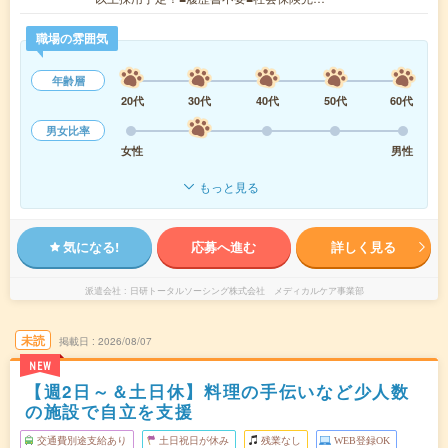
職場の雰囲気
年齢層
20代
30代
40代
50代
60代
男女比率
女性
男性
もっと見る
気になる!
応募へ進む
詳しく見る
派遣会社
日研トータルソーシング株式会社 メディカルケア事業部
未読
掲載日
2026/08/07
NEW
【週2日～＆土日休】料理の手伝いなど少人数
の施設で自立を支援
交通費別途支給あり
土日祝日が休み
残業なし
WEB登録OK