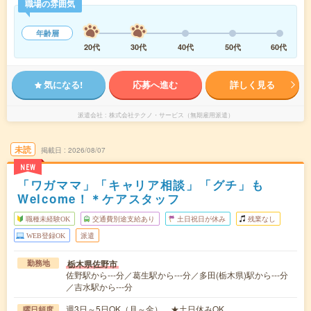
職場の雰囲気
年齢層
20代
30代
40代
50代
60代
気になる!
応募へ進む
詳しく見る
派遣会社
株式会社テクノ・サービス（無期雇用派遣）
未読
掲載日
2026/08/07
NEW
「ワガママ」「キャリア相談」「グチ」も
Welcome！＊ケアスタッフ
職種未経験OK
交通費別途支給あり
土日祝日が休み
残業なし
WEB登録OK
派遣
栃木県佐野市
勤務地
佐野駅から---分／葛生駅から---分／多田(栃木県)駅から---分
／吉水駅から---分
週3日～5日OK（月～金） ★土日休みOK
曜日頻度