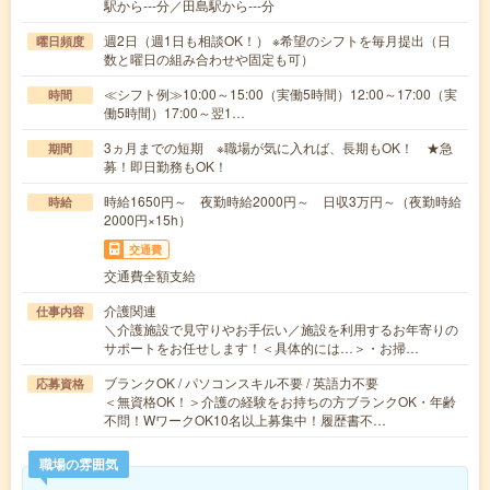
駅から---分／田島駅から---分
週2日（週1日も相談OK！） ※希望のシフトを毎月提出（日
曜日頻度
数と曜日の組み合わせや固定も可）
≪シフト例≫10:00～15:00（実働5時間）12:00～17:00（実
時間
働5時間）17:00～翌1…
3ヵ月までの短期 ※職場が気に入れば、長期もOK！ ★急
期間
募！即日勤務もOK！
時給1650円～ 夜勤時給2000円～ 日収3万円～（夜勤時給
時給
2000円×15h）
交通費
交通費全額支給
介護関連
仕事内容
＼介護施設で見守りやお手伝い／施設を利用するお年寄りの
サポートをお任せします！＜具体的には…＞・お掃…
ブランクOK / パソコンスキル不要 / 英語力不要
応募資格
＜無資格OK！＞介護の経験をお持ちの方ブランクOK・年齢
不問！WワークOK10名以上募集中！履歴書不…
職場の雰囲気