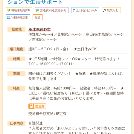
ションで生活サポート
職種未経験OK
交通費別途支給あり
土日祝日が休み
残業なし
WEB登録OK
派遣
栃木県佐野市
勤務地
佐野駅から---分／葛生駅から---分／多田(栃木県)駅から---分
／吉水駅から---分
週3日～5日OK（月～金） ★土日休みOK
曜日頻度
★1日5時間～の時短シフトOK★スタート時間選べます！
時間
7:00～16:009:00～17:0011:…
開始日はご相談ください！ ★急募 ★職場が気に入れば、
期間
長期でも働けます！
無資格未経験：時給1330円～ 経験者：時給1450円～ ★
時給
日払い／週払い制度あり（月払いも選べます）※稼働開始時
は手続き完了次第のお支払いとなります。
交通費
交通費全額支給※規定有
介護関連
仕事内容
＊入居者の方の「ありがとう」が嬉しい＊お年寄りを笑顔に
する介護のお仕事です。おじいちゃん、おばあちゃ…