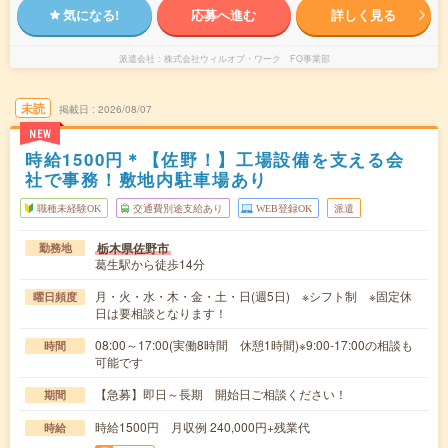
気になる!
応募へ進む
詳しく見る
派遣会社
株式会社ウィルオブ・ワーク FO事業部
未読
掲載日
2026/08/07
NEW
時給1500円＊【佐野！】工場設備を支える会
社で事務！敷地内駐車場あり
職種未経験OK
交通費別途支給あり
WEB登録OK
派遣
栃木県佐野市
勤務地
葛生駅から徒歩14分
月・火・水・木・金・土・日(週5日) ※シフト制 ※固定休
曜日頻度
日は要相談となります！
08:00～17:00(実働8時間 休憩1時間)※9:00-17:00の相談も
時間
可能です
【急募】即日～長期 開始日ご相談ください！
期間
時給1500円 月収例 240,000円+残業代
時給