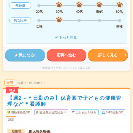
年齢層
20代
30代
40代
50代
60代
男女比率
女性
男性
もっと見る
気になる!
応募へ進む
詳しく見る
派遣会社
ケアスタッフィング株式会社
未読
掲載日
2026/08/07
NEW
【週2～＊日勤のみ】保育園で子どもの健康管
理など＊看護師
職種未経験OK
交通費別途支給あり
土日祝日が休み
WEB登録OK
派遣
栃木県佐野市
勤務地