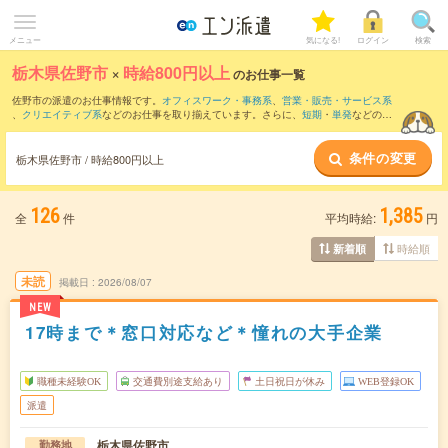
メニュー
気になる!
ログイン
検索
栃木県佐野市
×
時給800円以上
のお仕事一覧
佐野市の派遣のお仕事情報です。
オフィスワーク・事務系
、
営業・販売・サービス系
、
クリエイティブ系
などのお仕事を取り揃えています。さらに、
短期
・
単発
などの期
間や、
職種未経験OK
などのこだわり条件で絞り込んでいただけます。
条件の変更
時給
1100円以上
・
1800円以上
の求人はこちら
栃木県佐野市 / 時給800円以上
当サイトでは法令を遵守し、最低賃金以上の求人のみを掲載しています。
126
1,385
全
件
平均時給:
円
時給順
新着順
未読
掲載日
2026/08/07
NEW
17時まで＊窓口対応など＊憧れの大手企業
職種未経験OK
交通費別途支給あり
土日祝日が休み
WEB登録OK
派遣
栃木県佐野市
勤務地