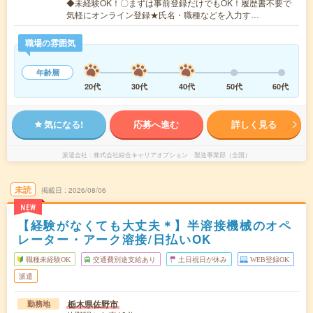
◆未経験OK！〇まずは事前登録だけでもOK！履歴書不要で
気軽にオンライン登録★氏名・職種などを入力す…
職場の雰囲気
年齢層
20代
30代
40代
50代
60代
気になる!
応募へ進む
詳しく見る
派遣会社
株式会社綜合キャリアオプション 製造事業部（全国）
未読
掲載日
2026/08/06
NEW
【経験がなくても大丈夫＊】半溶接機械のオペ
レーター・アーク溶接/日払いOK
職種未経験OK
交通費別途支給あり
土日祝日が休み
WEB登録OK
派遣
栃木県佐野市
勤務地