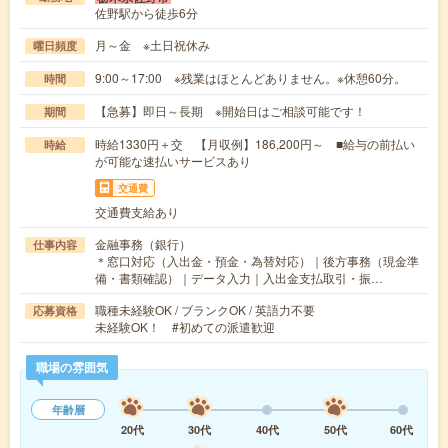
佐野駅から徒歩6分
月～金 ※土日祝休み
曜日頻度
9:00～17:00 ※残業はほとんどありません。※休憩60分。
時間
【急募】即日～長期 ※開始日はご相談可能です！
期間
時給1330円＋交 【月収例】186,200円～ ■給与の前払い
時給
が可能な速払いサービスあり
交通費
交通費支給あり
金融事務（銀行）
仕事内容
＊窓口対応（入出金・預金・為替対応）｜後方事務（現金準
備・書類確認）｜データ入力｜入出金支払取引・振…
職種未経験OK / ブランクOK / 英語力不要
応募資格
未経験OK！ #初めての派遣歓迎
職場の雰囲気
年齢層
20代
30代
40代
50代
60代