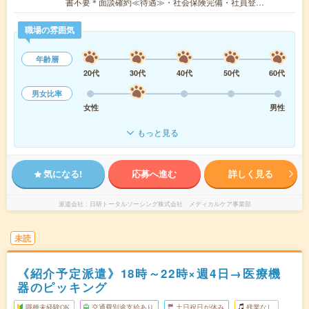
書不要＊面談確約≪待遇≫・社会保険完備・社員登…
職場の雰囲気
年齢層
20代
30代
40代
50代
60代
男女比率
女性
男性
もっと見る
気になる!
応募へ進む
詳しく見る
派遣会社
日研トータルソーシング株式会社 メディカルケア事業部
未読
《紹介予定派遣》18時～22時×週4日→医療機
器のピッキング
職種未経験OK
交通費別途支給あり
土日祝日が休み
残業なし