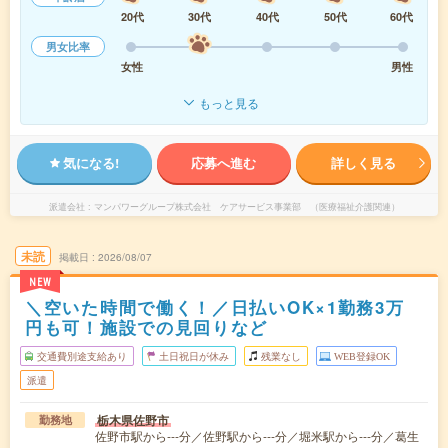
20代
30代
40代
50代
60代
男女比率
女性
男性
もっと見る
気になる!
応募へ進む
詳しく見る
派遣会社
マンパワーグループ株式会社 ケアサービス事業部 （医療福祉介護関連）
未読
掲載日
2026/08/07
NEW
＼空いた時間で働く！／日払いOK×1勤務3万
円も可！施設での見回りなど
交通費別途支給あり
土日祝日が休み
残業なし
WEB登録OK
派遣
栃木県佐野市
勤務地
佐野市駅から---分／佐野駅から---分／堀米駅から---分／葛生