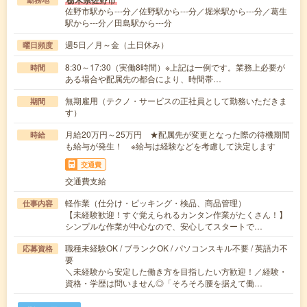
栃木県佐野市
佐野市駅から---分／佐野駅から---分／堀米駅から---分／葛生
駅から---分／田島駅から---分
週5日／月～金（土日休み）
曜日頻度
8:30～17:30（実働8時間）※上記は一例です。業務上必要が
時間
ある場合や配属先の都合により、時間帯…
無期雇用（テクノ・サービスの正社員として勤務いただきま
期間
す）
月給20万円～25万円 ★配属先が変更となった際の待機期間
時給
も給与が発生！ ※給与は経験などを考慮して決定します
交通費
交通費支給
軽作業（仕分け・ピッキング・検品、商品管理）
仕事内容
【未経験歓迎！すぐ覚えられるカンタン作業がたくさん！】
シンプルな作業が中心なので、安心してスタートで…
職種未経験OK / ブランクOK / パソコンスキル不要 / 英語力不
応募資格
要
＼未経験から安定した働き方を目指したい方歓迎！／経験・
資格・学歴は問いません◎「そろそろ腰を据えて働…