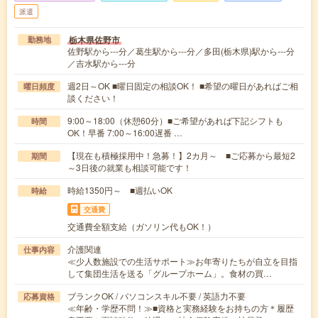
派遣
栃木県佐野市
勤務地
佐野駅から---分／葛生駅から---分／多田(栃木県)駅から---分
／吉水駅から---分
週2日～OK ■曜日固定の相談OK！ ■希望の曜日があればご相
曜日頻度
談ください！
9:00～18:00（休憩60分）■ご希望があれば下記シフトも
時間
OK！早番 7:00～16:00遅番 …
【現在も積極採用中！急募！】2カ月～ ■ご応募から最短2
期間
～3日後の就業も相談可能です！
時給1350円～ ■週払いOK
時給
交通費
交通費全額支給（ガソリン代もOK！）
介護関連
仕事内容
≪少人数施設での生活サポート≫お年寄りたちが自立を目指
して集団生活を送る「グループホーム」。食材の買…
ブランクOK / パソコンスキル不要 / 英語力不要
応募資格
≪年齢・学歴不問！≫■資格と実務経験をお持ちの方＊履歴