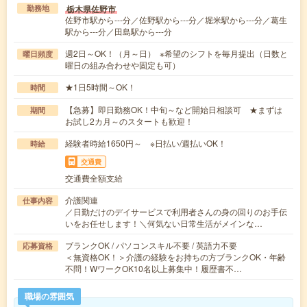
栃木県佐野市
勤務地
佐野市駅から---分／佐野駅から---分／堀米駅から---分／葛生
駅から---分／田島駅から---分
週2日～OK！（月～日） ※希望のシフトを毎月提出（日数と
曜日頻度
曜日の組み合わせや固定も可）
★1日5時間～OK！
時間
【急募】即日勤務OK！中旬～など開始日相談可 ★まずは
期間
お試し2カ月～のスタートも歓迎！
経験者時給1650円～ ※日払い/週払いOK！
時給
交通費
交通費全額支給
介護関連
仕事内容
／日勤だけのデイサービスで利用者さんの身の回りのお手伝
いをお任せします！＼何気ない日常生活がメインな…
ブランクOK / パソコンスキル不要 / 英語力不要
応募資格
＜無資格OK！＞介護の経験をお持ちの方ブランクOK・年齢
不問！WワークOK10名以上募集中！履歴書不…
職場の雰囲気