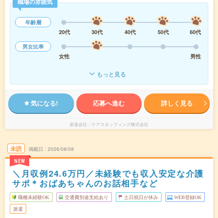
職場の雰囲気
年齢層
20代
30代
40代
50代
60代
男女比率
女性
男性
もっと見る
気になる!
応募へ進む
詳しく見る
派遣会社
ケアスタッフィング株式会社
未読
掲載日
2026/08/08
NEW
＼月収例24.6万円／未経験でも収入安定な介護
サポ＊おばあちゃんのお話相手など
職種未経験OK
交通費別途支給あり
土日祝日が休み
WEB登録OK
派遣