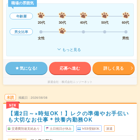
職場の雰囲気
年齢層
20代
30代
40代
50代
60代
男女比率
女性
男性
もっと見る
気になる!
応募へ進む
詳しく見る
派遣会社
株式会社ニッソーネット
未読
掲載日
2026/08/08
NEW
【週2日～×時短OK！】レクの準備やお手伝い
も大切なお仕事＊扶養内勤務OK
交通費別途支給あり
土日祝日が休み
WEB登録OK
派遣