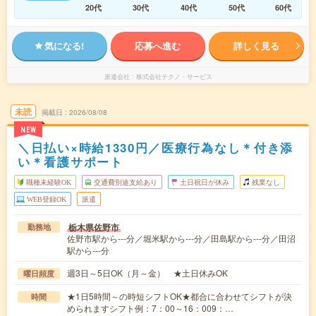
20代
30代
40代
50代
60代
気になる!
応募へ進む
詳しく見る
派遣会社
株式会社テクノ・サービス
未読
掲載日
2026/08/08
NEW
＼日払い×時給1330円／医療行為なし＊付き添
い＊看護サポート
職種未経験OK
交通費別途支給あり
土日祝日が休み
残業なし
WEB登録OK
派遣
栃木県佐野市
勤務地
佐野市駅から---分／堀米駅から---分／田島駅から---分／田沼
駅から---分
週3日～5日OK（月～金） ★土日休みOK
曜日頻度
★1日5時間～の時短シフトOK★都合に合わせてシフトが決
時間
められますシフト例：7：00～16：009：…