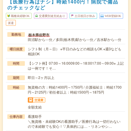
【医療行為はナシ】時給1400円！病院で備品
のチェックなど
職種未経験OK
交通費別途支給あり
土日祝日が休み
WEB登録OK
派遣
栃木県佐野市
勤務地
田沼駅から---分／多田(栃木県)駅から---分／吉水駅から---分
シフト制（月～日） ※平日のみなどの相談もOK ※週3なども
曜日頻度
相談OK
【シフト例】07:00～16:0009:00～18:0017:00～09:00※ 上記
時間
は一例です！そ…
即日～2ヶ月以上
期間
無資格の方：時給1400円～1750円 / 介護福祉士：時給1700
時給
円～2125円 / 初任者以上：時給1500円～1875円
交通費
全額支給
看護助手
仕事内容
＼無資格・未経験OKの看護助手／医療行為は一切行わない
ので未経験でも安心！▽具体的には…・リネンやシ…