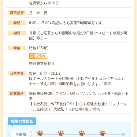
佐野駅から車10分
月～金・祝
曜日頻度
8:30～17:00※表記のうち実働7時間30分です。
時間
長期【ご応募から1週間以内(最短2日目)のスピード就業が可
期間
能】即日～
時給1350円
時給
交通費
交通費支給有り
製造（組立・加工）
仕事内容
段ボールのシートを印刷機へ手動でベルトコンベアへ流す、
セット替えの際に補助業務をお願いします。(派遣…
職種未経験OK / ブランクOK / パソコンスキル不要 / 英語力不
応募資格
要
【来社不要、WEB登録OK！】〇未経験大歓迎！〇フリータ
ー、主婦(夫) 大歓迎！ ※お仕事の掛け持ち…
職場の雰囲気
年齢層