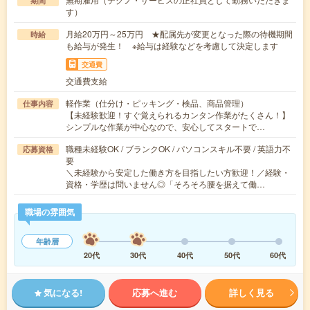
期間
す）
月給20万円～25万円 ★配属先が変更となった際の待機期間
時給
も給与が発生！ ※給与は経験などを考慮して決定します
交通費
交通費支給
軽作業（仕分け・ピッキング・検品、商品管理）
仕事内容
【未経験歓迎！すぐ覚えられるカンタン作業がたくさん！】
シンプルな作業が中心なので、安心してスタートで…
職種未経験OK / ブランクOK / パソコンスキル不要 / 英語力不
応募資格
要
＼未経験から安定した働き方を目指したい方歓迎！／経験・
資格・学歴は問いません◎「そろそろ腰を据えて働…
職場の雰囲気
年齢層
20代
30代
40代
50代
60代
気になる!
応募へ進む
詳しく見る