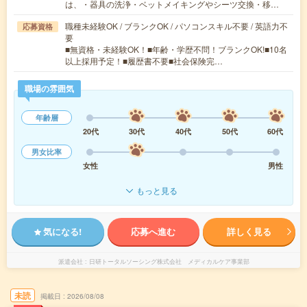
は、・器具の洗浄・ベットメイキングやシーツ交換・移…
職種未経験OK / ブランクOK / パソコンスキル不要 / 英語力不
応募資格
要
■無資格・未経験OK！■年齢・学歴不問！ブランクOK!■10名
以上採用予定！■履歴書不要■社会保険完…
職場の雰囲気
年齢層
20代
30代
40代
50代
60代
男女比率
女性
男性
もっと見る
気になる!
応募へ進む
詳しく見る
派遣会社
日研トータルソーシング株式会社 メディカルケア事業部
未読
掲載日
2026/08/08