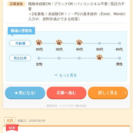
職種未経験OK / ブランクOK / パソコンスキル不要 / 英語力不
応募資格
要
＜2名募集！未経験OK！＞・PCの基本操作（Excel、Wordの
入力や、資料作成ができる程度）
職場の雰囲気
年齢層
20代
30代
40代
50代
60代
男女比率
女性
男性
もっと見る
気になる!
応募へ進む
詳しく見る
派遣会社
トライアロー株式会社
未読
掲載日
2026/08/08
NEW