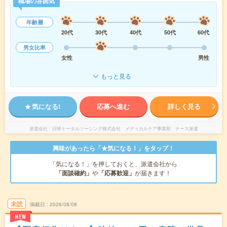
職場の雰囲気
年齢層
20代
30代
40代
50代
60代
男女比率
女性
男性
もっと見る
気になる!
応募へ進む
詳しく見る
派遣会社
日研トータルソーシング株式会社 メディカルケア事業部 ナース派遣
興味があったら「★気になる！」をタップ！
「気になる！」を押しておくと、派遣会社から
「面談確約」
や
「応募歓迎」
が届きます！
未読
掲載日
2026/08/08
NEW