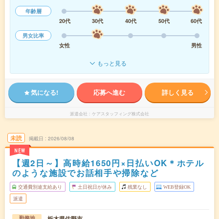
年齢層
20代
30代
40代
50代
60代
男女比率
女性
男性
もっと見る
気になる!
応募へ進む
詳しく見る
派遣会社
ケアスタッフィング株式会社
未読
掲載日
2026/08/08
NEW
【週2日～】高時給1650円×日払いOK＊ホテル
のような施設でお話相手や掃除など
交通費別途支給あり
土日祝日が休み
残業なし
WEB登録OK
派遣
栃木県佐野市
勤務地