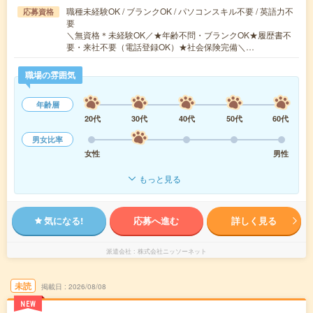
職種未経験OK / ブランクOK / パソコンスキル不要 / 英語力不
応募資格
要
＼無資格＊未経験OK／★年齢不問・ブランクOK★履歴書不
要・来社不要（電話登録OK）★社会保険完備＼…
職場の雰囲気
年齢層
20代
30代
40代
50代
60代
男女比率
女性
男性
もっと見る
気になる!
応募へ進む
詳しく見る
派遣会社
株式会社ニッソーネット
未読
掲載日
2026/08/08
NEW