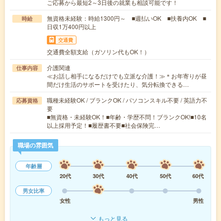
ご応募から最短2～3日後の就業も相談可能です！
無資格未経験：時給1300円～ ■週払いOK ■扶養内OK ■
時給
日収1万400円以上
交通費
交通費全額支給（ガソリン代もOK！）
介護関連
仕事内容
≪お話し相手になるだけでも立派な介護！≫＊お年寄りが昼
間だけ生活のサポートを受けたり、気分転換できる…
職種未経験OK / ブランクOK / パソコンスキル不要 / 英語力不
応募資格
要
■無資格・未経験OK！■年齢・学歴不問！ブランクOK!■10名
以上採用予定！■履歴書不要■社会保険完…
職場の雰囲気
年齢層
20代
30代
40代
50代
60代
男女比率
女性
男性
もっと見る