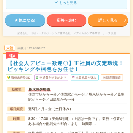
もっと見る
気になる!
応募へ進む
詳しく見る
派遣会社
日研トータルソーシング株式会社 メディカルケア事業部 ナース派遣
未読
掲載日
2026/08/07
NEW
【社会人デビュー歓迎〇】正社員の安定環境！
ピッキングや梱包をお任せ！
職種未経験OK
交通費別途支給あり
土日祝日が休み
無期雇用派遣
栃木県佐野市
勤務地
佐野市駅から---分／佐野駅から---分／堀米駅から---分／葛生
駅から---分／田島駅から---分
週5日／月～金（土日休み）
曜日頻度
8:30～17:30（実働8時間）※上記は一例です。業務上必要が
時間
ある場合や配属先の都合により、時間帯…
無期雇用（テクノ・サービスの正社員として勤務いただきま