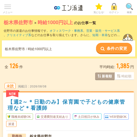
メニュー
気になる!
ログイン
検索
栃木県佐野市
×
時給1000円以上
のお仕事一覧
佐野市の派遣のお仕事情報です。
オフィスワーク・事務系
、
営業・販売・サービス系
、
クリエイティブ系
などのお仕事を取り揃えています。さらに、
短期
・
単発
などの期
間や、
職種未経験OK
などのこだわり条件で絞り込んでいただけます。
条件の変更
時給
1100円以上
・
1800円以上
の求人はこちら
栃木県佐野市 / 時給1000円以上
当サイトでは法令を遵守し、最低賃金以上の求人のみを掲載しています。
126
1,385
全
件
平均時給:
円
時給順
新着順
未読
掲載日
2026/08/08
NEW
【週2～＊日勤のみ】保育園で子どもの健康管
理など＊看護師
職種未経験OK
交通費別途支給あり
土日祝日が休み
WEB登録OK
派遣
栃木県佐野市
勤務地