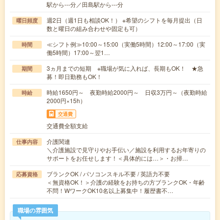
駅から---分／田島駅から---分
週2日（週1日も相談OK！） ※希望のシフトを毎月提出（日
曜日頻度
数と曜日の組み合わせや固定も可）
≪シフト例≫10:00～15:00（実働5時間）12:00～17:00（実
時間
働5時間）17:00～翌1…
3ヵ月までの短期 ※職場が気に入れば、長期もOK！ ★急
期間
募！即日勤務もOK！
時給1650円～ 夜勤時給2000円～ 日収3万円～（夜勤時給
時給
2000円×15h）
交通費
交通費全額支給
介護関連
仕事内容
＼介護施設で見守りやお手伝い／施設を利用するお年寄りの
サポートをお任せします！＜具体的には…＞・お掃…
ブランクOK / パソコンスキル不要 / 英語力不要
応募資格
＜無資格OK！＞介護の経験をお持ちの方ブランクOK・年齢
不問！WワークOK10名以上募集中！履歴書不…
職場の雰囲気