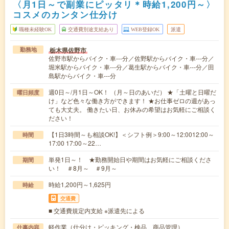
〈月1日～で副業にピッタリ＊時給1,200円～〉
コスメのカンタン仕分け
職種未経験OK
交通費別途支給あり
WEB登録OK
派遣
栃木県佐野市
勤務地
佐野市駅からバイク・車---分／佐野駅からバイク・車---分／
堀米駅からバイク・車---分／葛生駅からバイク・車---分／田
島駅からバイク・車---分
週0日～/月1日～OK！ （月～日のあいだ） ★「土曜と日曜だ
曜日頻度
け」など色々な働き方ができます！ ★お仕事ゼロの週があっ
ても大丈夫。 働きたい日、お休みの希望はお気軽にご相談く
ださい！
【1日3時間～も相談OK!】＜シフト例＞9:00～12:0012:00～
時間
17:00 17:00～22…
単発1日～！ ★勤務開始日や期間はお気軽にご相談くださ
期間
い！ ＃8月～ ＃9月～
時給1,200円～1,625円
時給
交通費
■ 交通費規定内支給 ※派遣先による
軽作業（仕分け・ピッキング・検品、商品管理）
仕事内容