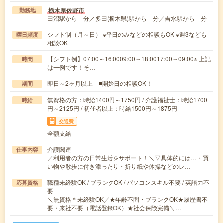
栃木県佐野市
勤務地
田沼駅から---分／多田(栃木県)駅から---分／吉水駅から---分
シフト制（月～日） ※平日のみなどの相談もOK ※週3なども
曜日頻度
相談OK
【シフト例】07:00～16:0009:00～18:0017:00～09:00※ 上記
時間
は一例です！そ…
即日～2ヶ月以上 ■開始日の相談OK！
期間
無資格の方：時給1400円～1750円 / 介護福祉士：時給1700
時給
円～2125円 / 初任者以上：時給1500円～1875円
交通費
全額支給
介護関連
仕事内容
／利用者の方の日常生活をサポート！＼▽具体的には…・買
い物や散歩に付き添ったり・折り紙や体操などのレ…
職種未経験OK / ブランクOK / パソコンスキル不要 / 英語力不
応募資格
要
＼無資格＊未経験OK／★年齢不問・ブランクOK★履歴書不
要・来社不要（電話登録OK）★社会保険完備＼…