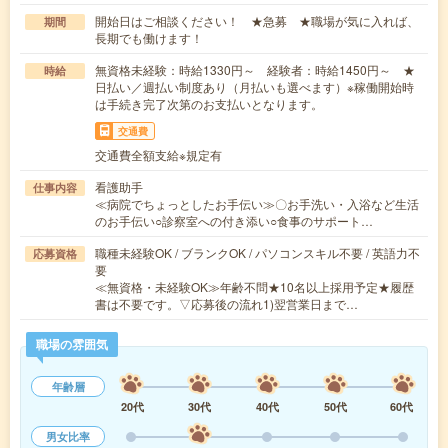
開始日はご相談ください！ ★急募 ★職場が気に入れば、
期間
長期でも働けます！
無資格未経験：時給1330円～ 経験者：時給1450円～ ★
時給
日払い／週払い制度あり（月払いも選べます）※稼働開始時
は手続き完了次第のお支払いとなります。
交通費
交通費全額支給※規定有
看護助手
仕事内容
≪病院でちょっとしたお手伝い≫〇お手洗い・入浴など生活
のお手伝い○診察室への付き添い○食事のサポート…
職種未経験OK / ブランクOK / パソコンスキル不要 / 英語力不
応募資格
要
≪無資格・未経験OK≫年齢不問★10名以上採用予定★履歴
書は不要です。▽応募後の流れ1)翌営業日まで…
職場の雰囲気
年齢層
20代
30代
40代
50代
60代
男女比率