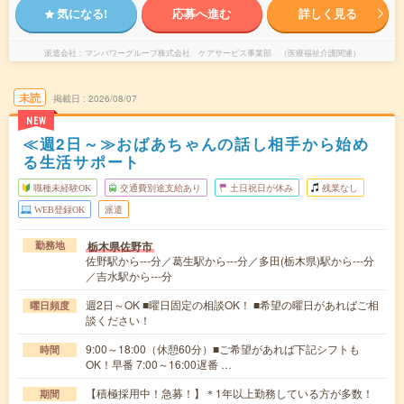
気になる!
応募へ進む
詳しく見る
派遣会社
マンパワーグループ株式会社 ケアサービス事業部 （医療福祉介護関連）
未読
掲載日
2026/08/07
NEW
≪週2日～≫おばあちゃんの話し相手から始め
る生活サポート
職種未経験OK
交通費別途支給あり
土日祝日が休み
残業なし
WEB登録OK
派遣
栃木県佐野市
勤務地
佐野駅から---分／葛生駅から---分／多田(栃木県)駅から---分
／吉水駅から---分
週2日～OK ■曜日固定の相談OK！ ■希望の曜日があればご相
曜日頻度
談ください！
9:00～18:00（休憩60分）■ご希望があれば下記シフトも
時間
OK！早番 7:00～16:00遅番 …
【積極採用中！急募！】＊1年以上勤務している方が多数！
期間