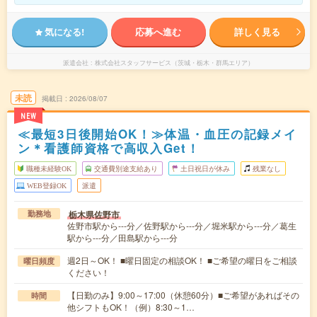
気になる!
応募へ進む
詳しく見る
派遣会社
株式会社スタッフサービス（茨城・栃木・群馬エリア）
未読
掲載日
2026/08/07
NEW
≪最短3日後開始OK！≫体温・血圧の記録メイ
ン＊看護師資格で高収入Get！
職種未経験OK
交通費別途支給あり
土日祝日が休み
残業なし
WEB登録OK
派遣
栃木県佐野市
勤務地
佐野市駅から---分／佐野駅から---分／堀米駅から---分／葛生
駅から---分／田島駅から---分
週2日～OK！ ■曜日固定の相談OK！ ■ご希望の曜日をご相談
曜日頻度
ください！
【日勤のみ】9:00～17:00（休憩60分）■ご希望があればその
時間
他シフトもOK！（例）8:30～1…