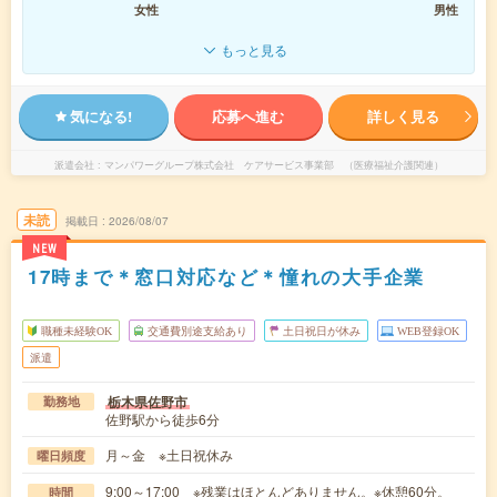
女性
男性
もっと見る
気になる!
応募へ進む
詳しく見る
派遣会社
マンパワーグループ株式会社 ケアサービス事業部 （医療福祉介護関連）
未読
掲載日
2026/08/07
NEW
17時まで＊窓口対応など＊憧れの大手企業
職種未経験OK
交通費別途支給あり
土日祝日が休み
WEB登録OK
派遣
栃木県佐野市
勤務地
佐野駅から徒歩6分
月～金 ※土日祝休み
曜日頻度
9:00～17:00 ※残業はほとんどありません。※休憩60分。
時間