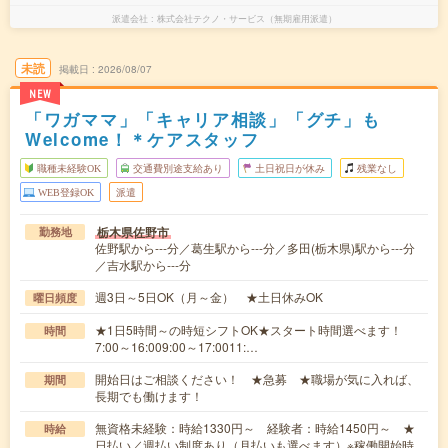
派遣会社
株式会社テクノ・サービス（無期雇用派遣）
未読
掲載日
2026/08/07
NEW
「ワガママ」「キャリア相談」「グチ」も
Welcome！＊ケアスタッフ
職種未経験OK
交通費別途支給あり
土日祝日が休み
残業なし
WEB登録OK
派遣
栃木県佐野市
勤務地
佐野駅から---分／葛生駅から---分／多田(栃木県)駅から---分
／吉水駅から---分
週3日～5日OK（月～金） ★土日休みOK
曜日頻度
★1日5時間～の時短シフトOK★スタート時間選べます！
時間
7:00～16:009:00～17:0011:…
開始日はご相談ください！ ★急募 ★職場が気に入れば、
期間
長期でも働けます！
無資格未経験：時給1330円～ 経験者：時給1450円～ ★
時給
日払い／週払い制度あり（月払いも選べます）※稼働開始時