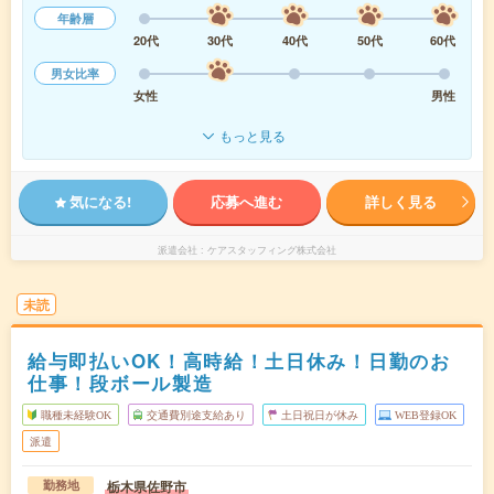
年齢層
20代
30代
40代
50代
60代
男女比率
女性
男性
もっと見る
気になる!
応募へ進む
詳しく見る
派遣会社
ケアスタッフィング株式会社
未読
給与即払いOK！高時給！土日休み！日勤のお
仕事！段ボール製造
職種未経験OK
交通費別途支給あり
土日祝日が休み
WEB登録OK
派遣
栃木県佐野市
勤務地