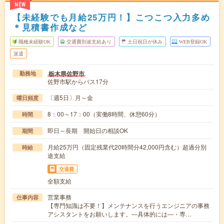
NEW
【未経験でも月給25万円！】こつこつ入力多め
＊見積書作成など
職種未経験OK
交通費別途支給あり
土日祝日が休み
WEB登録OK
派遣
栃木県佐野市
勤務地
佐野市駅からバス17分
〔週5日〕月～金
曜日頻度
8：00～17：00（実働8時間、休憩60分）
時間
即日～長期 開始日の相談OK
期間
月給25万円（固定残業代20時間分42,000円含む）超過分別
時給
途支給
交通費
全額支給
営業事務
仕事内容
【専門知識は不要！】メンテナンスを行うエンジニアの事務
アシスタントをお願いします。―具体的には―・専…