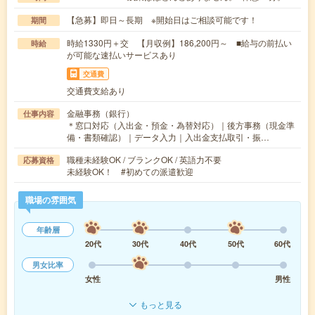
【急募】即日～長期 ※開始日はご相談可能です！
期間
時給1330円＋交 【月収例】186,200円～ ■給与の前払い
時給
が可能な速払いサービスあり
交通費
交通費支給あり
金融事務（銀行）
仕事内容
＊窓口対応（入出金・預金・為替対応）｜後方事務（現金準
備・書類確認）｜データ入力｜入出金支払取引・振…
職種未経験OK / ブランクOK / 英語力不要
応募資格
未経験OK！ #初めての派遣歓迎
職場の雰囲気
年齢層
20代
30代
40代
50代
60代
男女比率
女性
男性
もっと見る