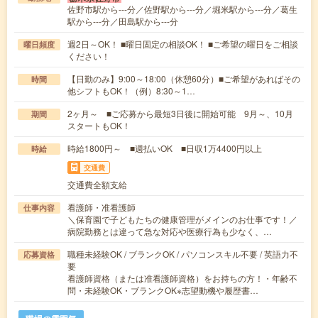
佐野市駅から---分／佐野駅から---分／堀米駅から---分／葛生
駅から---分／田島駅から---分
週2日～OK！ ■曜日固定の相談OK！ ■ご希望の曜日をご相談
曜日頻度
ください！
【日勤のみ】9:00～18:00（休憩60分）■ご希望があればその
時間
他シフトもOK！（例）8:30～1…
2ヶ月～ ■ご応募から最短3日後に開始可能 9月～、10月
期間
スタートもOK！
時給1800円～ ■週払いOK ■日収1万4400円以上
時給
交通費
交通費全額支給
看護師・准看護師
仕事内容
＼保育園で子どもたちの健康管理がメインのお仕事です！／
病院勤務とは違って急な対応や医療行為も少なく、…
職種未経験OK / ブランクOK / パソコンスキル不要 / 英語力不
応募資格
要
看護師資格（または准看護師資格）をお持ちの方！・年齢不
問・未経験OK・ブランクOK※志望動機や履歴書…