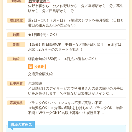
栃木県佐野市
勤務地
佐野市駅から---分／佐野駅から---分／堀米駅から---分／葛生
駅から---分／田島駅から---分
週2日～OK！（月～日） ※希望のシフトを毎月提出（日数と
曜日頻度
曜日の組み合わせや固定も可）
★1日5時間～OK！
時間
【急募】即日勤務OK！中旬～など開始日相談可 ★まずは
期間
お試し2カ月～のスタートも歓迎！
経験者時給1650円～ ※日払い/週払いOK！
時給
交通費
交通費全額支給
介護関連
仕事内容
／日勤だけのデイサービスで利用者さんの身の回りのお手伝
いをお任せします！＼何気ない日常生活がメインな…
ブランクOK / パソコンスキル不要 / 英語力不要
応募資格
＜無資格OK！＞介護の経験をお持ちの方ブランクOK・年齢
不問！WワークOK10名以上募集中！履歴書不…
職場の雰囲気