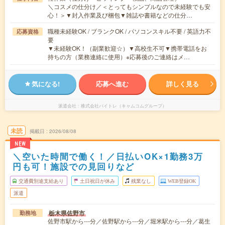
＼コスメの仕分け／＜とってもシンプルなので未経験でも安
心！＞▼封入作業及び梱包▼雑誌や書籍などの仕分…
職種未経験OK / ブランクOK / パソコンスキル不要 / 英語力不
応募資格
要
▼未経験OK！（副業歓迎☆）▼高校生不可▼携帯電話をお
持ちの方（業務連絡に使用）※応募後のご連絡はメ…
気になる!
応募へ進む
詳しく見る
派遣会社
株式会社バイトレ（キャムコムグループ）
未読
掲載日
2026/08/08
NEW
＼空いた時間で働く！／日払いOK×1勤務3万
円も可！施設での見回りなど
交通費別途支給あり
土日祝日が休み
残業なし
WEB登録OK
派遣
栃木県佐野市
勤務地
佐野市駅から---分／佐野駅から---分／堀米駅から---分／葛生