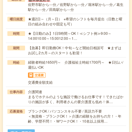
佐野市駅から---分／佐野駅から---分／堀米駅から---分／葛生
駅から---分／田島駅から---分
★週2日～（月～日） ※希望のシフトを毎月提出（日数と曜
曜日頻度
日の組み合わせや固定も可）
★【日勤のみ】1日5時間～OK！≪シフト例≫9:00～
時間
14:0010:00～15:0012:00～1…
【急募】即日勤務OK！中旬～など開始日相談可 ★まずは
期間
お試し2カ月～のスタートも歓迎！
経験者時給1650円～ 介護福祉士時給1700円～ ★日払い/
時給
週払いOK
交通費
交通費全額支給
介護関連
仕事内容
まるでホテルのような施設で働けるお仕事です！できたばか
りの施設が多く、利用者さんの要介護度も低め！体…
ブランクOK / パソコンスキル不要 / 英語力不要
応募資格
＜無資格・ブランクOK！＞介護の経験をお持ちの方！・年
齢、学歴不問！・WワークOK！・10名以上採用…