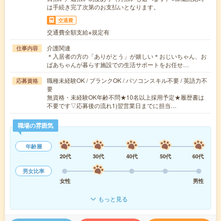
は手続き完了次第のお支払いとなります。
交通費
交通費全額支給※規定有
介護関連
仕事内容
＊入居者の方の「ありがとう」が嬉しい＊おじいちゃん、お
ばあちゃんが暮らす施設での生活サポートをお任せ…
職種未経験OK / ブランクOK / パソコンスキル不要 / 英語力不
応募資格
要
無資格・未経験OK年齢不問★10名以上採用予定★履歴書は
不要です▽応募後の流れ1)翌営業日までに担当…
職場の雰囲気
年齢層
20代
30代
40代
50代
60代
男女比率
女性
男性
もっと見る