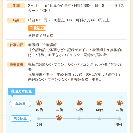
2ヶ月～ ■ご応募から最短3日後に開始可能 8月～、9月ス
期間
タートもOK！
時給1800円～ ■週払いOK ■日収1万4400円以上
時給
交通費
交通費全額支給
看護師・准看護師
仕事内容
【介護施設で体調などの記録がメイン＊看護師】▼具体的に
は…○体温、血圧などのチェック・記録○お薬の飲…
職種未経験OK / ブランクOK / パソコンスキル不要 / 英語力不
応募資格
要
≪履歴書不要≫・年齢不問（50代・60代の方も活躍中！）・
未経験OK・ブランクOK・看護師資格（准看…
職場の雰囲気
年齢層
20代
30代
40代
50代
60代
男女比率
女性
男性