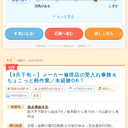
職場の様子
活気がある
しずか
もっと見る
気になる!
応募へ進む
詳しく見る
派遣会社
ランスタッド株式会社 北関東エリア
未読
掲載日
2026/08/07
NEW
【9月下旬～】メーカー修理品の受入れ事務＆
ちょこっと軽作業／未経験OK！
職種未経験OK
交通費別途支給あり
土日祝日が休み
残業なし
WEB登録OK
派遣
栃木県栃木市
勤務地
新大平下駅から徒歩7分／栃木駅から車15分／小山駅から車
25分
月曜～金曜の週5日勤務/土日祝日休み（完全週休2日制）
曜日頻度