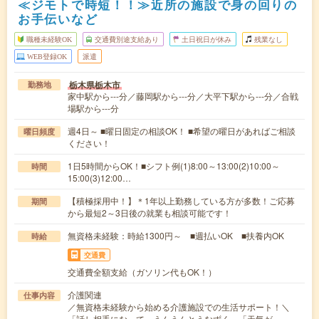
≪ジモトで時短！！≫近所の施設で身の回りの
お手伝いなど
職種未経験OK
交通費別途支給あり
土日祝日が休み
残業なし
WEB登録OK
派遣
栃木県栃木市
勤務地
家中駅から---分／藤岡駅から---分／大平下駅から---分／合戦
場駅から---分
週4日～ ■曜日固定の相談OK！ ■希望の曜日があればご相談
曜日頻度
ください！
1日5時間からOK！■シフト例(1)8:00～13:00(2)10:00～
時間
15:00(3)12:00…
【積極採用中！】＊1年以上勤務している方が多数！ご応募
期間
から最短2～3日後の就業も相談可能です！
無資格未経験：時給1300円～ ■週払いOK ■扶養内OK
時給
交通費
交通費全額支給（ガソリン代もOK！）
介護関連
仕事内容
／無資格未経験から始める介護施設での生活サポート！＼
「話し相手になって、うんうんとうなずく」「天気が…