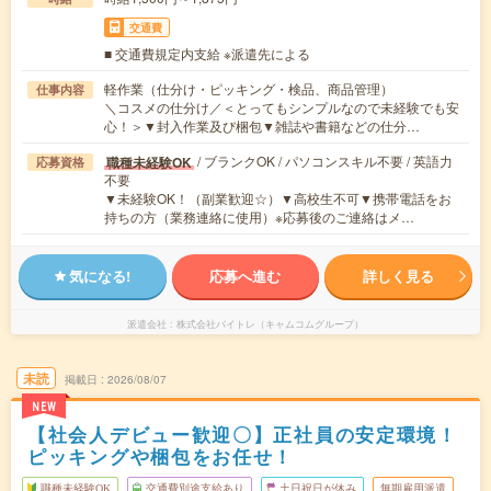
交通費
■ 交通費規定内支給 ※派遣先による
軽作業（仕分け・ピッキング・検品、商品管理）
仕事内容
＼コスメの仕分け／＜とってもシンプルなので未経験でも安
心！＞▼封入作業及び梱包▼雑誌や書籍などの仕分…
/ ブランクOK / パソコンスキル不要 / 英語力
職種未経験OK
応募資格
不要
▼未経験OK！（副業歓迎☆）▼高校生不可▼携帯電話をお
持ちの方（業務連絡に使用）※応募後のご連絡はメ…
気になる!
応募へ進む
詳しく見る
派遣会社
株式会社バイトレ（キャムコムグループ）
未読
掲載日
2026/08/07
NEW
【社会人デビュー歓迎〇】正社員の安定環境！
ピッキングや梱包をお任せ！
職種未経験OK
交通費別途支給あり
土日祝日が休み
無期雇用派遣