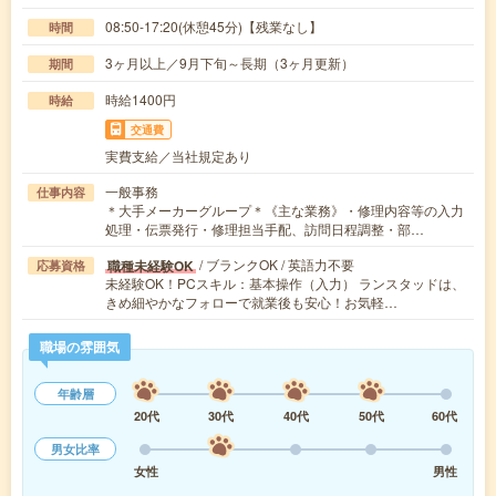
08:50-17:20(休憩45分)【残業なし】
時間
3ヶ月以上／9月下旬～長期（3ヶ月更新）
期間
時給1400円
時給
交通費
実費支給／当社規定あり
一般事務
仕事内容
＊大手メーカーグループ＊《主な業務》・修理内容等の入力
処理・伝票発行・修理担当手配、訪問日程調整・部…
/ ブランクOK / 英語力不要
職種未経験OK
応募資格
未経験OK！PCスキル：基本操作（入力） ランスタッドは、
きめ細やかなフォローで就業後も安心！お気軽…
職場の雰囲気
年齢層
20代
30代
40代
50代
60代
男女比率
女性
男性