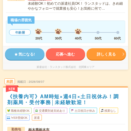
未経験OK！初めての派遣社員OK！ ランスタッドは、きめ細
やかなフォローで就業後も安心！お気軽に何で…
職場の雰囲気
年齢層
20代
30代
40代
50代
60代
気になる!
応募へ進む
詳しく見る
派遣会社
ランスタッド株式会社 北関東エリア
未読
掲載日
2026/08/07
NEW
《扶養内可》AM時短×週4日×土日祝休み！調
剤薬局・受付事務│未経験歓迎！
職種未経験OK
交通費別途支給あり
土日祝日が休み
残業なし
WEB登録OK
派遣
栃木県栃木市
勤務地