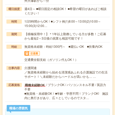
州大塚駅から---分
週4日～ ■曜日固定の相談OK！ ■希望の曜日があればご相談
曜日頻度
ください！
1日5時間からOK！■シフト例(1)8:00～13:00(2)10:00～
時間
15:00(3)12:00…
【積極採用中！】＊1年以上勤務している方が多数！ご応募
期間
から最短2～3日後の就業も相談可能です！
無資格未経験：時給1300円～ ■週払いOK ■扶養内OK
時給
交通費
交通費全額支給（ガソリン代もOK！）
介護関連
仕事内容
／無資格未経験から始める清潔感あふれる介護施設での生活
サポート！＼未経験だからハードルが高いかも… …
/ ブランクOK / パソコンスキル不要 / 英語力
職種未経験OK
応募資格
不要
■無資格・未経験OK！■年齢・学歴不問！ブランクOK! 施設
内に奥行きがあり、広々としているのでスタ…
職場の雰囲気