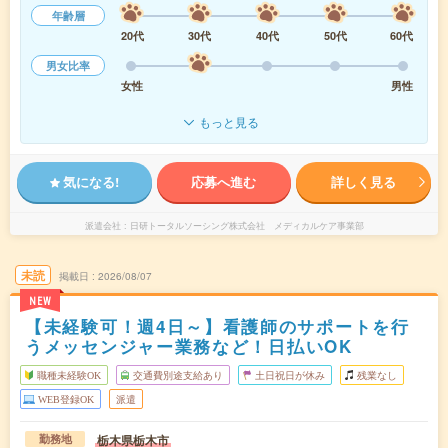
年齢層
20代
30代
40代
50代
60代
男女比率
女性
男性
もっと見る
気になる!
応募へ進む
詳しく見る
派遣会社
日研トータルソーシング株式会社 メディカルケア事業部
未読
掲載日
2026/08/07
NEW
【未経験可！週4日～】看護師のサポートを行
うメッセンジャー業務など！日払いOK
職種未経験OK
交通費別途支給あり
土日祝日が休み
残業なし
WEB登録OK
派遣
栃木県栃木市
勤務地