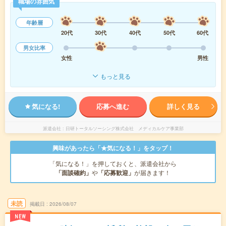
職場の雰囲気
年齢層
20代
30代
40代
50代
60代
男女比率
女性
男性
もっと見る
気になる!
応募へ進む
詳しく見る
派遣会社
日研トータルソーシング株式会社 メディカルケア事業部
興味があったら「★気になる！」をタップ！
「気になる！」を押しておくと、派遣会社から
「面談確約」
や
「応募歓迎」
が届きます！
未読
掲載日
2026/08/07
NEW