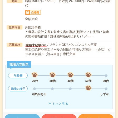
時給1500円～1550円 月収例 240,000円～248,000円+残業
時給
代
交通費
全額支給
外国語事務
仕事内容
＊機器の設計文書や製造文書の翻訳(翻訳ソフト使用)＊輸出
の出荷書類作成＊郵便物対応(外出あり)＊メー…
/ ブランクOK / パソコンスキル不要
職種未経験OK
応募資格
英文の読解や英文メールの対応が可能な方英語：（会話）ビ
ジネス会話／（読み書き）専門文書
職場の雰囲気
年齢層
20代
30代
40代
50代
60代
職場の様子
活気がある
しずか
もっと見る