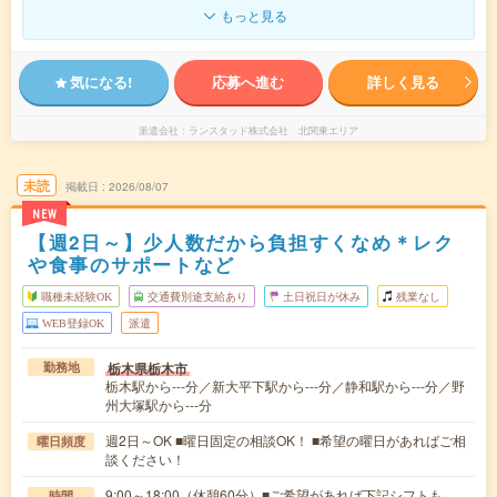
もっと見る
気になる!
応募へ進む
詳しく見る
派遣会社
ランスタッド株式会社 北関東エリア
未読
掲載日
2026/08/07
NEW
【週2日～】少人数だから負担すくなめ＊レク
や食事のサポートなど
職種未経験OK
交通費別途支給あり
土日祝日が休み
残業なし
WEB登録OK
派遣
栃木県栃木市
勤務地
栃木駅から---分／新大平下駅から---分／静和駅から---分／野
州大塚駅から---分
週2日～OK ■曜日固定の相談OK！ ■希望の曜日があればご相
曜日頻度
談ください！
9:00～18:00（休憩60分）■ご希望があれば下記シフトも
時間