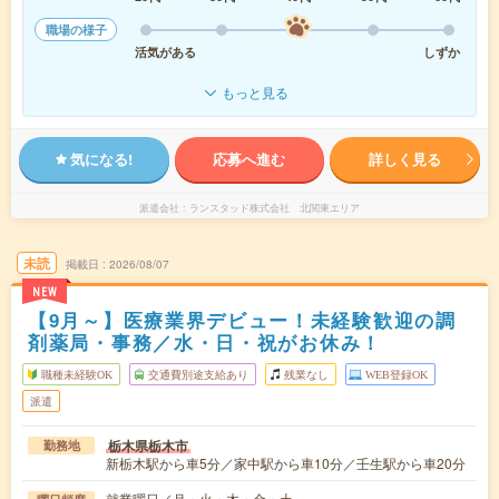
職場の様子
活気がある
しずか
もっと見る
気になる!
応募へ進む
詳しく見る
派遣会社
ランスタッド株式会社 北関東エリア
未読
掲載日
2026/08/07
NEW
【9月～】医療業界デビュー！未経験歓迎の調
剤薬局・事務／水・日・祝がお休み！
職種未経験OK
交通費別途支給あり
残業なし
WEB登録OK
派遣
栃木県栃木市
勤務地
新栃木駅から車5分／家中駅から車10分／壬生駅から車20分
就業曜日／月・火・木・金・土