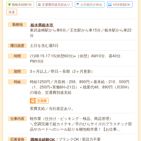
職種未経験OK
交通費別途支給あり
土日祝日が休み
WEB登録OK
派遣
栃木県栃木市
勤務地
東武金崎駅から車6分／壬生駅から車15分／栃木駅から車22
分
土日を含む週5日
曜日頻度
(1)08:15-17:15(休憩60分)※［休憩］AM10分、昼40分、
時間
PM10分
3ヶ月以上／即日～長期（2ヶ月更新）
期間
時給1250円／月収例：256、890円＝基本給：210、000円
時給
（1、250円×実働8H×21日）＋残業代46、890円（月30H）
の場合、交通費別途支給
交通費
実費支給／当社規定あり。
軽作業（仕分け・ピッキング・検品、商品管理）
仕事内容
＼空調完備で超カイテキ／手のひらサイズのプラスチック部
品やカードへのシール貼り＆梱包軽作業！【お仕事…
/ ブランクOK / 英語力不要
職種未経験OK
応募資格