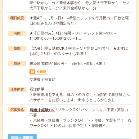
家中駅から---分／新栃木駅から---分／新大平下駅から---分／
大平下駅から---分／東武金崎駅から---分
★週4日～（月～日） ※希望のシフトを毎月提出（日数と曜
曜日頻度
日の組み合わせや固定も可）
★【日勤のみ】1日5時間～OK！≪シフト例≫9:00～
時間
14:0010:00～15:0012:00～1…
【急募】即日勤務OK！中旬～など開始日相談可 ★まずは
期間
お試し2カ月～のスタートも歓迎！
未経験者時給1550円～ ※日払い/週払いOK！
時給
交通費
交通費全額支給
看護助手
仕事内容
＜医療現場を支える、縁の下の力持ち＞病院内で看護師さん
のサポートをお願いします。出来るところから少し…
/ ブランクOK / パソコンスキル不要 / 英語力
職種未経験OK
応募資格
不要
＜未経験・無資格・ブランクOK！＞・年齢、学歴不問！・W
ワークOK！・10名以上採用予定！・履歴書不…
職場の雰囲気