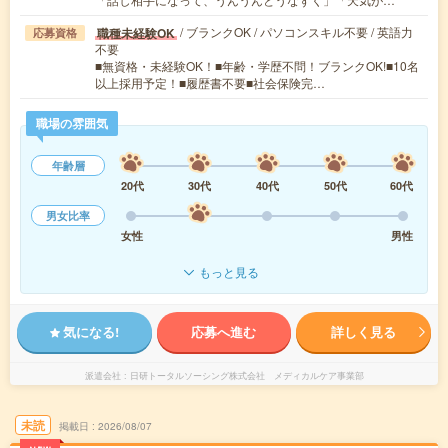
/ ブランクOK / パソコンスキル不要 / 英語力
職種未経験OK
応募資格
不要
■無資格・未経験OK！■年齢・学歴不問！ブランクOK!■10名
以上採用予定！■履歴書不要■社会保険完…
職場の雰囲気
年齢層
20代
30代
40代
50代
60代
男女比率
女性
男性
もっと見る
気になる!
応募へ進む
詳しく見る
派遣会社
日研トータルソーシング株式会社 メディカルケア事業部
未読
掲載日
2026/08/07