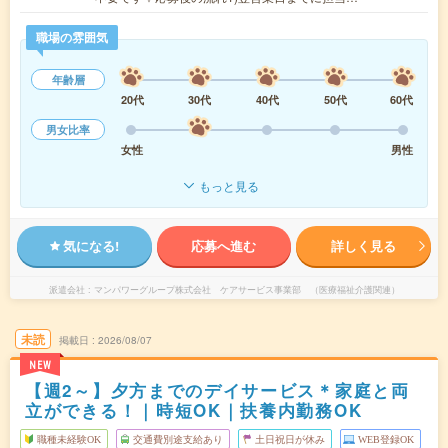
職場の雰囲気
年齢層
20代
30代
40代
50代
60代
男女比率
女性
男性
もっと見る
気になる!
応募へ進む
詳しく見る
派遣会社
マンパワーグループ株式会社 ケアサービス事業部 （医療福祉介護関連）
未読
掲載日
2026/08/07
NEW
【週2～】夕方までのデイサービス＊家庭と両
立ができる！｜時短OK｜扶養内勤務OK
職種未経験OK
交通費別途支給あり
土日祝日が休み
WEB登録OK