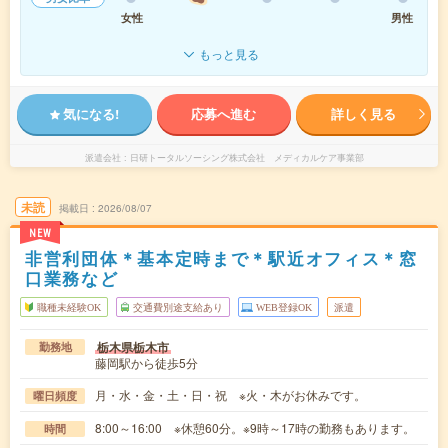
女性
男性
もっと見る
気になる!
応募へ進む
詳しく見る
派遣会社
日研トータルソーシング株式会社 メディカルケア事業部
未読
掲載日
2026/08/07
NEW
非営利団体＊基本定時まで＊駅近オフィス＊窓
口業務など
職種未経験OK
交通費別途支給あり
WEB登録OK
派遣
栃木県栃木市
勤務地
藤岡駅から徒歩5分
月・水・金・土・日・祝 ※火・木がお休みです。
曜日頻度
8:00～16:00 ※休憩60分。※9時～17時の勤務もあります。
時間