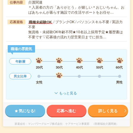
介護関連
仕事内容
＊入居者の方の「ありがとう」が嬉しい＊おじいちゃん、お
ばあちゃんが暮らす施設での生活サポートをお任せ…
/ ブランクOK / パソコンスキル不要 / 英語力
職種未経験OK
応募資格
不要
無資格・未経験OK年齢不問★10名以上採用予定★履歴書は
不要です▽応募後の流れ1)翌営業日までに担当…
職場の雰囲気
年齢層
20代
30代
40代
50代
60代
男女比率
女性
男性
もっと見る
気になる!
応募へ進む
詳しく見る
派遣会社
マンパワーグループ株式会社 ケアサービス事業部 （医療福祉介護関連）