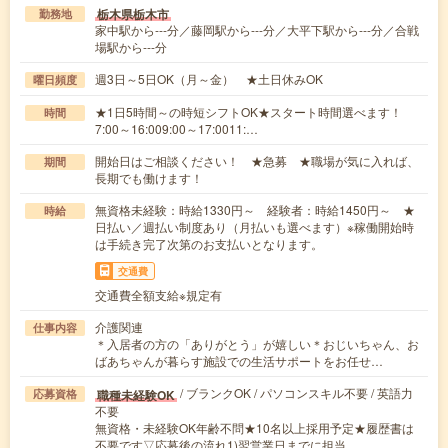
栃木県栃木市
勤務地
家中駅から---分／藤岡駅から---分／大平下駅から---分／合戦
場駅から---分
週3日～5日OK（月～金） ★土日休みOK
曜日頻度
★1日5時間～の時短シフトOK★スタート時間選べます！
時間
7:00～16:009:00～17:0011:…
開始日はご相談ください！ ★急募 ★職場が気に入れば、
期間
長期でも働けます！
無資格未経験：時給1330円～ 経験者：時給1450円～ ★
時給
日払い／週払い制度あり（月払いも選べます）※稼働開始時
は手続き完了次第のお支払いとなります。
交通費
交通費全額支給※規定有
介護関連
仕事内容
＊入居者の方の「ありがとう」が嬉しい＊おじいちゃん、お
ばあちゃんが暮らす施設での生活サポートをお任せ…
/ ブランクOK / パソコンスキル不要 / 英語力
職種未経験OK
応募資格
不要
無資格・未経験OK年齢不問★10名以上採用予定★履歴書は
不要です▽応募後の流れ1)翌営業日までに担当…