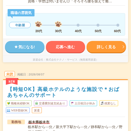
資格・学歴は問いません◎「そろそろ腰を据えて働…
職場の雰囲気
年齢層
20代
30代
40代
50代
60代
気になる!
応募へ進む
詳しく見る
派遣会社
株式会社テクノ・サービス（無期雇用派遣）
未読
掲載日
2026/08/07
NEW
【時短OK】高級ホテルのような施設で＊おば
あちゃんのサポート
職種未経験OK
交通費別途支給あり
土日祝日が休み
残業なし
WEB登録OK
派遣
栃木県栃木市
勤務地
栃木駅から---分／新大平下駅から---分／静和駅から---分／野