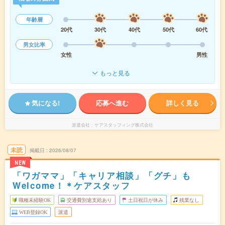
年齢層
20代
30代
40代
50代
60代
男女比率
女性
男性
もっと見る
気になる!
応募へ進む
詳しく見る
派遣会社
ケアスタッフィング株式会社
未読
掲載日
2026/08/07
NEW
「ワガママ」「キャリア相談」「グチ」も
Welcome！＊ケアスタッフ
職種未経験OK
交通費別途支給あり
土日祝日が休み
残業なし
WEB登録OK
派遣