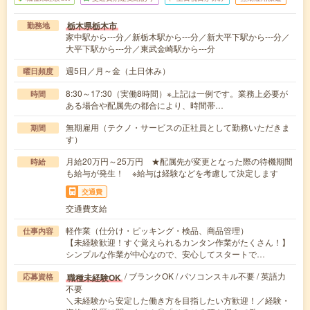
栃木県栃木市
勤務地
家中駅から---分／新栃木駅から---分／新大平下駅から---分／
大平下駅から---分／東武金崎駅から---分
週5日／月～金（土日休み）
曜日頻度
8:30～17:30（実働8時間）※上記は一例です。業務上必要が
時間
ある場合や配属先の都合により、時間帯…
無期雇用（テクノ・サービスの正社員として勤務いただきま
期間
す）
月給20万円～25万円 ★配属先が変更となった際の待機期間
時給
も給与が発生！ ※給与は経験などを考慮して決定します
交通費
交通費支給
軽作業（仕分け・ピッキング・検品、商品管理）
仕事内容
【未経験歓迎！すぐ覚えられるカンタン作業がたくさん！】
シンプルな作業が中心なので、安心してスタートで…
/ ブランクOK / パソコンスキル不要 / 英語力
職種未経験OK
応募資格
不要
＼未経験から安定した働き方を目指したい方歓迎！／経験・