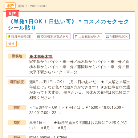
未読
掲載日
2026/08/07
NEW
《単発1日OK！日払い可》＊コスメのモクモク
シール貼り
職種未経験OK
交通費別途支給あり
土日祝日が休み
WEB登録OK
派遣
栃木県栃木市
勤務地
家中駅からバイク・車---分／栃木駅からバイク・車---分／新
栃木駅からバイク・車---分／藤岡駅からバイク・車---分／新
大平下駅からバイク・車---分
週0日～/月1日～OK！ （月～日のあいだ） ★「火曜と木曜の
曜日頻度
午後だけ」など色々な働き方ができます！ ★お仕事ゼロの週
があっても大丈夫。 働きたい日、お休みの希望はお気軽にご
相談ください！
＜1日3時間～OK！＞▼ 例えば… ▼15:00～18:0015:00～
時間
22:0017:00～22:…
単発1日～！ ★勤務開始日や期間はお気軽にご相談くださ
期間
い！ ＃8月～ ＃9月～
時給1,500円～1,875円
時給