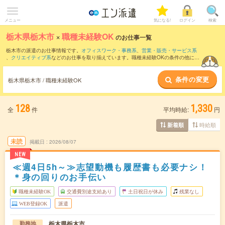
メニュー
気になる!
ログイン
検索
栃木県栃木市
×
職種未経験OK
のお仕事一覧
栃木市の派遣のお仕事情報です。
オフィスワーク・事務系
、
営業・販売・サービス系
、
クリエイティブ系
などのお仕事を取り揃えています。職種未経験OKの条件の他に、
交通費別途支給あり
、
友だちと一緒の応募OK
、
残業なし
などのこだわり条件も取り揃
えています。
条件の変更
栃木県栃木市 / 職種未経験OK
128
1,330
全
件
平均時給:
円
時給順
新着順
未読
掲載日
2026/08/07
NEW
≪週4日5h～≫志望動機も履歴書も必要ナシ！
＊身の回りのお手伝い
職種未経験OK
交通費別途支給あり
土日祝日が休み
残業なし
WEB登録OK
派遣
栃木県栃木市
勤務地