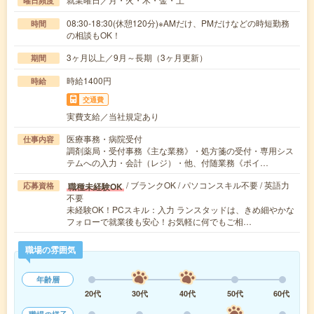
曜日頻度
08:30-18:30(休憩120分)※AMだけ、PMだけなどの時短勤務
時間
の相談もOK！
3ヶ月以上／9月～長期（3ヶ月更新）
期間
時給1400円
時給
交通費
実費支給／当社規定あり
医療事務・病院受付
仕事内容
調剤薬局・受付事務《主な業務》・処方箋の受付・専用シス
テムへの入力・会計（レジ）・他、付随業務《ポイ…
/ ブランクOK / パソコンスキル不要 / 英語力
職種未経験OK
応募資格
不要
未経験OK！PCスキル：入力 ランスタッドは、きめ細やかな
フォローで就業後も安心！お気軽に何でもご相…
職場の雰囲気
年齢層
20代
30代
40代
50代
60代