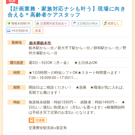
NEW
【計画業務・家族対応ナシも叶う】現場に向き
合える＊高齢者ケアスタッフ
職種未経験OK
交通費別途支給あり
土日祝日が休み
残業なし
WEB登録OK
派遣
栃木県栃木市
勤務地
栃木駅から---分／新大平下駅から---分／静和駅から---分／野
州大塚駅から---分
週3日～5日OK（月～金） ★土日休みOK
曜日頻度
★1日5時間～の時短シフトOK★スタート時間選べます！
時間
7:00～16:009:00～17:0011:…
開始日はご相談ください！ ★急募 ★職場が気に入れば、
期間
長期でも働けます！
無資格未経験：時給1330円～ 経験者：時給1450円～ ★
時給
日払い／週払い制度あり（月払いも選べます）※稼働開始時
は手続き完了次第のお支払いとなります。
交通費
交通費全額支給※規定有