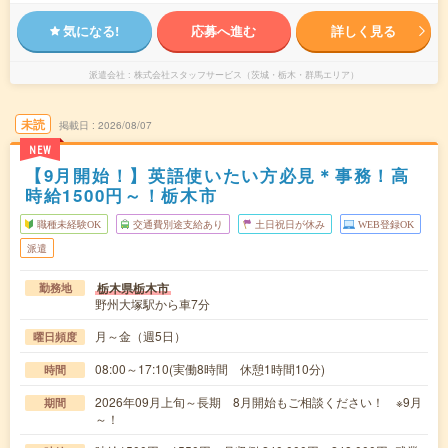
気になる!
応募へ進む
詳しく見る
派遣会社
株式会社スタッフサービス（茨城・栃木・群馬エリア）
未読
掲載日
2026/08/07
NEW
【9月開始！】英語使いたい方必見＊事務！高
時給1500円～！栃木市
職種未経験OK
交通費別途支給あり
土日祝日が休み
WEB登録OK
派遣
栃木県栃木市
勤務地
野州大塚駅から車7分
月～金（週5日）
曜日頻度
08:00～17:10(実働8時間 休憩1時間10分)
時間
2026年09月上旬～長期 8月開始もご相談ください！ ※9月
期間
～！