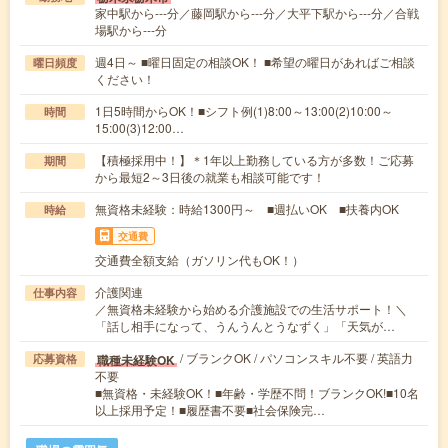
家中駅から---分／藤岡駅から---分／大平下駅から---分／合戦
場駅から---分
週4日～ ■曜日固定の相談OK！ ■希望の曜日があればご相談
曜日頻度
ください！
1日5時間からOK！■シフト例(1)8:00～13:00(2)10:00～
時間
15:00(3)12:00…
【積極採用中！】＊1年以上勤務している方が多数！ご応募
期間
から最短2～3日後の就業も相談可能です！
無資格未経験：時給1300円～ ■週払いOK ■扶養内OK
時給
交通費
交通費全額支給（ガソリン代もOK！）
介護関連
仕事内容
／無資格未経験から始める介護施設での生活サポート！＼
「話し相手になって、うんうんとうなずく」「天気が…
/ ブランクOK / パソコンスキル不要 / 英語力
職種未経験OK
応募資格
不要
■無資格・未経験OK！■年齢・学歴不問！ブランクOK!■10名
以上採用予定！■履歴書不要■社会保険完…