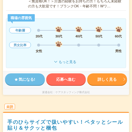
＜無資格OK！＞介護の経験をお持ちの方！もちろん未経験
の方も大歓迎です！ブランクOK・年齢不問！Wワ…
職場の雰囲気
年齢層
20代
30代
40代
50代
60代
男女比率
女性
男性
もっと見る
気になる!
応募へ進む
詳しく見る
派遣会社
ケアスタッフィング株式会社
未読
手のひらサイズで扱いやすい！ペタッとシール
貼り＆サクッと梱包