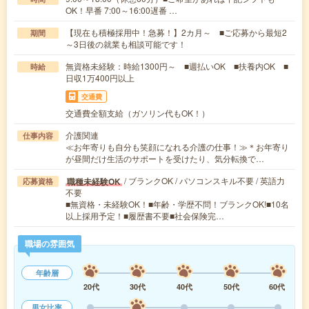
OK！早番 7:00～16:00遅番 …
【現在も積極採用中！急募！】2カ月～ ■ご応募から最短2
期間
～3日後の就業も相談可能です！
無資格未経験：時給1300円～ ■週払いOK ■扶養内OK ■
時給
日収1万400円以上
交通費
交通費全額支給（ガソリン代もOK！）
介護関連
仕事内容
≪お年寄りも自分も笑顔になれる介護の仕事！≫＊お年寄り
が昼間だけ生活のサポートを受けたり、気分転換で…
/ ブランクOK / パソコンスキル不要 / 英語力
職種未経験OK
応募資格
不要
■無資格・未経験OK！■年齢・学歴不問！ブランクOK!■10名
以上採用予定！■履歴書不要■社会保険完…
職場の雰囲気
年齢層
20代
30代
40代
50代
60代
男女比率