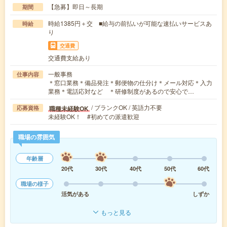
【急募】即日～長期
期間
時給1385円＋交 ■給与の前払いが可能な速払いサービスあ
時給
り
交通費
交通費支給あり
一般事務
仕事内容
＊窓口業務＊備品発注＊郵便物の仕分け＊メール対応＊入力
業務＊電話応対など ＊研修制度があるので安心で…
/ ブランクOK / 英語力不要
職種未経験OK
応募資格
未経験OK！ #初めての派遣歓迎
職場の雰囲気
年齢層
20代
30代
40代
50代
60代
職場の様子
活気がある
しずか
もっと見る