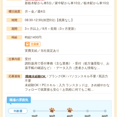
新栃木駅から車5分／家中駅から車10分／栃木駅から車10分
月～金／週4日
曜日頻度
08:30-12:30(休憩0分)【残業なし】
時間
3ヶ月以上／9月～長期（3ヶ月更新）
期間
時給1400円
時給
交通費
実費支給／当社規定あり
受付
仕事内容
調剤薬局で受付事務《主な業務》・受付（処方箋受取り、お
薬手帳の確認など）・データ入力（患者さん情報な…
/ ブランクOK / パソコンスキル不要 / 英語力
職種未経験OK
応募資格
不要
未経験OK！PCスキル：入力 ランスタッドは、きめ細やかな
フォローで就業後も安心！お気軽に何でもご相…
職場の雰囲気
年齢層
20代
30代
40代
50代
60代