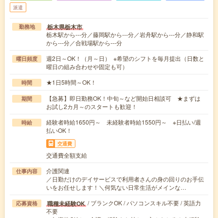
派遣
栃木県栃木市
勤務地
栃木駅から---分／藤岡駅から---分／岩舟駅から---分／静和駅
から---分／合戦場駅から---分
週2日～OK！（月～日） ※希望のシフトを毎月提出（日数と
曜日頻度
曜日の組み合わせや固定も可）
★1日5時間～OK！
時間
【急募】即日勤務OK！中旬～など開始日相談可 ★まずは
期間
お試し2カ月～のスタートも歓迎！
経験者時給1650円～ 未経験者時給1550円～ ※日払い/週
時給
払いOK！
交通費
交通費全額支給
介護関連
仕事内容
／日勤だけのデイサービスで利用者さんの身の回りのお手伝
いをお任せします！＼何気ない日常生活がメインな…
/ ブランクOK / パソコンスキル不要 / 英語力
職種未経験OK
応募資格
不要