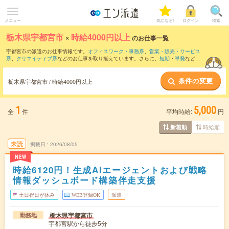
メニュー
気になる!
ログイン
検索
栃木県宇都宮市
×
時給4000円以上
のお仕事一覧
宇都宮市の派遣のお仕事情報です。
オフィスワーク・事務系
、
営業・販売・サービス
系
、
クリエイティブ系
などのお仕事を取り揃えています。さらに、
短期
・
単発
などの
期間や、
職種未経験OK
などのこだわり条件で絞り込んでいただけます。
条件の変更
栃木県宇都宮市 / 時給4000円以上
1
5,000
全
件
平均時給:
円
時給順
新着順
未読
掲載日
2026/08/05
NEW
時給6120円！生成AIエージェントおよび戦略
情報ダッシュボード構築伴走支援
土日祝日が休み
WEB登録OK
派遣
栃木県宇都宮市
勤務地
宇都宮駅から徒歩5分