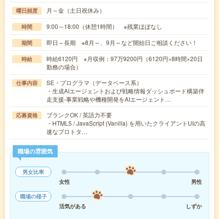
月～金（土日祝休み）
曜日頻度
9:00～18:00（休憩1時間） ※残業ほぼなし
時間
即日～長期 ※8月～、9月～など開始日ご相談ください！
期間
時給6120円 ※月収例：97万9200円（6120円×8時間×20日
時給
勤務の場合）
SE・プログラマ（データベース系）
仕事内容
・生成AIエージェントおよび戦略情報ダッシュボード構築伴
走支援-事業戦略や機種開発をAIエージェント…
ブランクOK / 英語力不要
応募資格
・HTML5 / JavaScript (Vanilla) を用いたクライアントUIの高
速なプロトタ…
職場の雰囲気
男女比率
女性
男性
職場の様子
活気がある
しずか