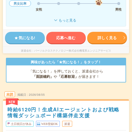
男女比率
女性
男性
もっと見る
気になる!
応募へ進む
詳しく見る
派遣会社
パーソルクロステクノロジー株式会社機電系エンジニアサービス
興味があったら「★気になる！」をタップ！
「気になる！」を押しておくと、派遣会社から
「面談確約」
や
「応募歓迎」
が届きます！
未読
掲載日
2026/08/05
NEW
時給6120円！生成AIエージェントおよび戦略
情報ダッシュボード構築伴走支援
土日祝日が休み
WEB登録OK
派遣