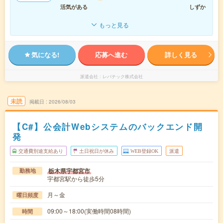
活気がある
しずか
もっと見る
気になる!
応募へ進む
詳しく見る
派遣会社
レバテック株式会社
未読
掲載日
2026/08/03
【C#】公会計Webシステムのバックエンド開
発
交通費別途支給あり
土日祝日が休み
WEB登録OK
派遣
栃木県宇都宮市
勤務地
宇都宮駅から徒歩5分
月～金
曜日頻度
09:00～18:00(実働時間08時間)
時間