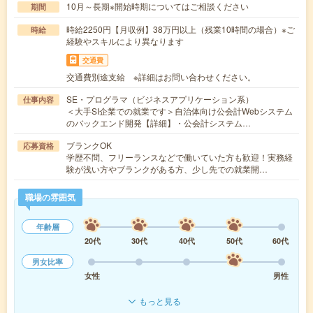
10月～長期※開始時期についてはご相談ください
期間
時給2250円【月収例】38万円以上（残業10時間の場合）※ご
時給
経験やスキルにより異なります
交通費
交通費別途支給 ※詳細はお問い合わせください。
SE・プログラマ（ビジネスアプリケーション系）
仕事内容
＜大手SI企業での就業です＞自治体向け公会計Webシステム
のバックエンド開発【詳細】・公会計システム…
ブランクOK
応募資格
学歴不問、フリーランスなどで働いていた方も歓迎！実務経
験が浅い方やブランクがある方、少し先での就業開…
職場の雰囲気
年齢層
20代
30代
40代
50代
60代
男女比率
女性
男性
もっと見る