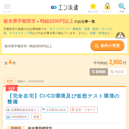
メニュー
気になる!
ログイン
検索
栃木県宇都宮市
×
時給2200円以上
のお仕事一覧
宇都宮市の派遣のお仕事情報です。
オフィスワーク・事務系
、
営業・販売・サービス
系
、
クリエイティブ系
などのお仕事を取り揃えています。さらに、
短期
・
単発
などの
期間や、
職種未経験OK
などのこだわり条件で絞り込んでいただけます。
条件の変更
栃木県宇都宮市 / 時給2200円以上
4
2,950
全
件
平均時給:
円
時給順
新着順
未読
掲載日
2026/08/06
NEW
【完全在宅】CI/CD環境及び仮想テスト環境の
整備
交通費別途支給あり
土日祝日が休み
在宅・リモート
WEB登録OK
派遣
栃木県宇都宮市
勤務地