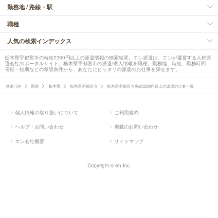
勤務地 / 路線・駅
職種
人気の検索インデックス
栃木県宇都宮市の時給2200円以上の派遣情報の検索結果。エン派遣は、エンが運営する人材派
遣会社のポータルサイト。栃木県宇都宮市の派遣/求人情報を職種、勤務地、時給、勤務時間、
長期・短期などの希望条件から、あなたにピッタリの派遣のお仕事を探せます。
派遣TOP
関東
栃木県
栃木県宇都宮市
栃木県宇都宮市 時給2200円以上の派遣の仕事一覧
個人情報の取り扱いについて
ご利用規約
ヘルプ・お問い合わせ
掲載のお問い合わせ
エン会社概要
サイトマップ
Copyright © en Inc.