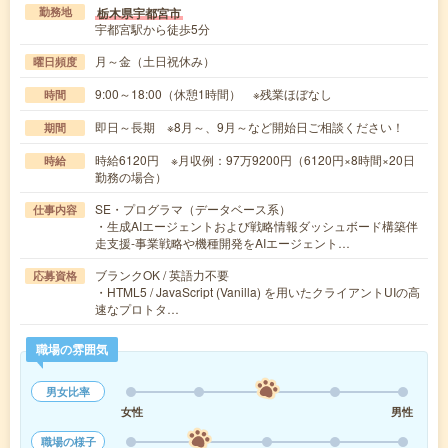
栃木県宇都宮市
勤務地
宇都宮駅から徒歩5分
月～金（土日祝休み）
曜日頻度
9:00～18:00（休憩1時間） ※残業ほぼなし
時間
即日～長期 ※8月～、9月～など開始日ご相談ください！
期間
時給6120円 ※月収例：97万9200円（6120円×8時間×20日
時給
勤務の場合）
SE・プログラマ（データベース系）
仕事内容
・生成AIエージェントおよび戦略情報ダッシュボード構築伴
走支援-事業戦略や機種開発をAIエージェント…
ブランクOK / 英語力不要
応募資格
・HTML5 / JavaScript (Vanilla) を用いたクライアントUIの高
速なプロトタ…
職場の雰囲気
男女比率
女性
男性
職場の様子