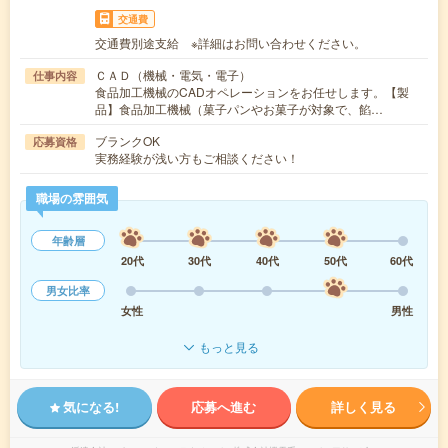
交通費
交通費別途支給 ※詳細はお問い合わせください。
ＣＡＤ（機械・電気・電子）
仕事内容
食品加工機械のCADオペレーションをお任せします。【製
品】食品加工機械（菓子パンやお菓子が対象で、餡…
ブランクOK
応募資格
実務経験が浅い方もご相談ください！
職場の雰囲気
年齢層
20代
30代
40代
50代
60代
男女比率
女性
男性
もっと見る
気になる!
応募へ進む
詳しく見る