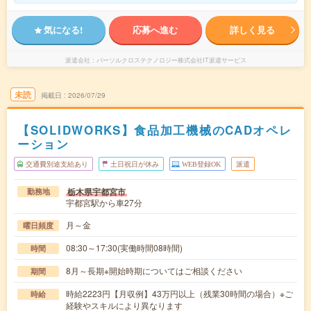
気になる!
応募へ進む
詳しく見る
派遣会社
パーソルクロステクノロジー株式会社IT派遣サービス
未読
掲載日
2026/07/29
【SOLIDWORKS】食品加工機械のCADオペレ
ーション
交通費別途支給あり
土日祝日が休み
WEB登録OK
派遣
栃木県宇都宮市
勤務地
宇都宮駅から車27分
月～金
曜日頻度
08:30～17:30(実働時間08時間)
時間
8月～長期※開始時期についてはご相談ください
期間
時給2223円【月収例】43万円以上（残業30時間の場合）※ご
時給
経験やスキルにより異なります