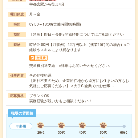
宇都宮駅から徒歩4分
月～金
曜日頻度
09:00～18:00(実働時間08時間)
時間
【急募】即日～長期※開始時期についてはご相談ください
期間
時給2400円【月収例】42万円以上（残業15時間の場合）※ご
時給
経験やスキルにより異なります
交通費
交通費別途支給 ※詳細はお問い合わせください。
その他技術系
仕事内容
【出社不要のため、企業所在地から遠方にお住まいの方もお
気軽にご応募ください】＜大手SI企業でのお仕事…
ブランクOK
応募資格
実務経験が浅い方もご相談ください！
職場の雰囲気
年齢層
20代
30代
40代
50代
60代