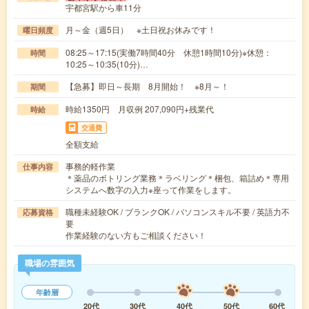
宇都宮駅から車11分
月～金（週5日） ※土日祝お休みです！
曜日頻度
08:25～17:15(実働7時間40分 休憩1時間10分)※休憩：
時間
10:25～10:35(10分)…
【急募】即日～長期 8月開始！ ※8月～！
期間
時給1350円 月収例 207,090円+残業代
時給
交通費
全額支給
事務的軽作業
仕事内容
＊薬品のボトリング業務＊ラベリング＊梱包、箱詰め＊専用
システムへ数字の入力※座って作業をします。
職種未経験OK / ブランクOK / パソコンスキル不要 / 英語力不
応募資格
要
作業経験のない方もご相談ください！
職場の雰囲気
年齢層
20代
30代
40代
50代
60代