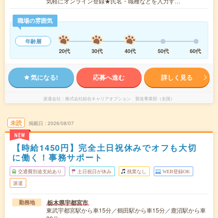
気軽にオンライン登録★氏名・職種などを入力す…
職場の雰囲気
年齢層
20代
30代
40代
50代
60代
気になる!
応募へ進む
詳しく見る
派遣会社
株式会社綜合キャリアオプション 製造事業部（全国）
未読
掲載日
2026/08/07
NEW
【時給1450円】完全土日祝休みでオフも大切
に働く！事務サポート
交通費別途支給あり
土日祝日が休み
残業なし
WEB登録OK
派遣
栃木県宇都宮市
勤務地
東武宇都宮駅から車15分／鶴田駅から車15分／鹿沼駅から車