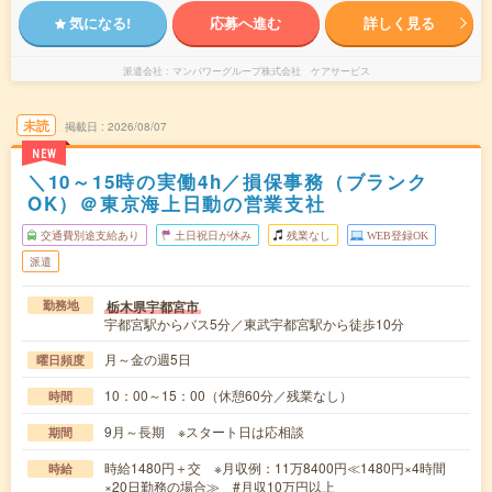
気になる!
応募へ進む
詳しく見る
派遣会社
マンパワーグループ株式会社 ケアサービス
未読
掲載日
2026/08/07
NEW
＼10～15時の実働4h／損保事務（ブランク
OK）＠東京海上日動の営業支社
交通費別途支給あり
土日祝日が休み
残業なし
WEB登録OK
派遣
栃木県宇都宮市
勤務地
宇都宮駅からバス5分／東武宇都宮駅から徒歩10分
月～金の週5日
曜日頻度
10：00～15：00（休憩60分／残業なし）
時間
9月～長期 ※スタート日は応相談
期間
時給1480円＋交 ※月収例：11万8400円≪1480円×4時間
時給
×20日勤務の場合≫ #月収10万円以上