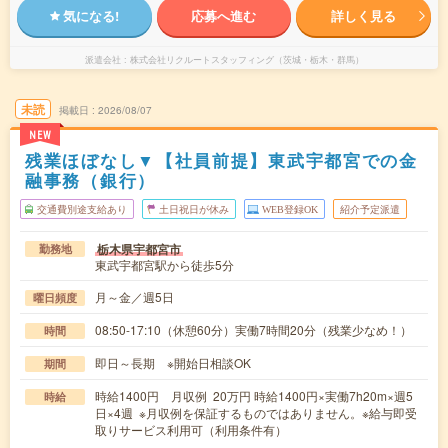
気になる!
応募へ進む
詳しく見る
派遣会社
株式会社リクルートスタッフィング（茨城・栃木・群馬）
未読
掲載日
2026/08/07
NEW
残業ほぼなし▼【社員前提】東武宇都宮での金
融事務（銀行）
交通費別途支給あり
土日祝日が休み
WEB登録OK
紹介予定派遣
栃木県宇都宮市
勤務地
東武宇都宮駅から徒歩5分
月～金／週5日
曜日頻度
08:50-17:10（休憩60分）実働7時間20分（残業少なめ！）
時間
即日～長期 ※開始日相談OK
期間
時給1400円 月収例 20万円 時給1400円×実働7h20m×週5
時給
日×4週 ※月収例を保証するものではありません。※給与即受
取りサービス利用可（利用条件有）