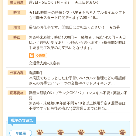
週3日～5日OK（月～金） ★土日休みOK
曜日頻度
★1日5時間～の時短シフトOK★もちろんフルタイムシフト
時間
も可能★スタート時間選べます7:00～16:…
長期のお仕事です。開始日はご相談ください！ ★急募
期間
無資格未経験：時給1330円～ 経験者：時給1450円～★日
時給
払い／週払い制度あり（月払いも選べます）※稼働開始時は
手続き完了次第のお支払いとなります。
交通費
交通費支給※規定有
看護助手
仕事内容
≪病院でちょっとしたお手伝い≫○カルテ整理などの看護師
さんのお手伝い○シーツの交換やベッドメイキング…
職種未経験OK / ブランクOK / パソコンスキル不要 / 英語力不
応募資格
要
無資格・未経験OK年齢不問★10名以上採用予定★履歴書は
不要です▽応募後の流れ1)翌営業日までに担当…
職場の雰囲気
年齢層