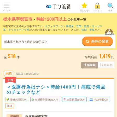
メニュー
気になる!
ログイン
検索
栃木県宇都宮市
×
時給1200円以上
のお仕事一覧
宇都宮市の派遣のお仕事情報です。
オフィスワーク・事務系
、
営業・販売・サービス
系
、
クリエイティブ系
などのお仕事を取り揃えています。さらに、
短期
・
単発
などの
期間や、
職種未経験OK
などのこだわり条件で絞り込んでいただけます。
条件の変更
栃木県宇都宮市 / 時給1200円以上
518
1,419
全
件
平均時給:
円
時給順
新着順
未読
掲載日
2026/08/07
NEW
＜医療行為はナシ＞時給1400円！病院で備品
のチェックなど
職種未経験OK
交通費別途支給あり
土日祝日が休み
WEB登録OK
派遣
栃木県宇都宮市
勤務地