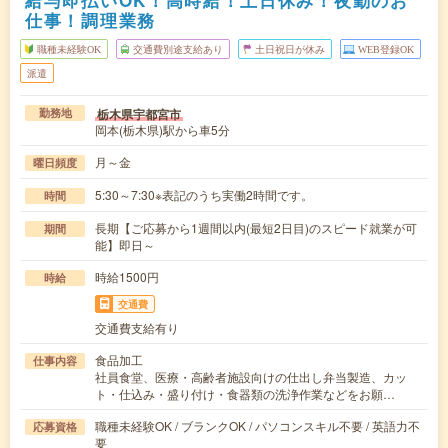
給与即払いOK！高時給！土日休み！夜勤のお
仕事！調理業務
職種未経験OK
交通費別途支給あり
土日祝日が休み
WEB登録OK
派遣
栃木県宇都宮市
勤務地
岡本(栃木県)駅から車5分
月～金
曜日頻度
5:30～7:30※表記のうち実働2時間です。
時間
長期【ご応募から1週間以内(最短2日目)のスピード就業が可
期間
能】即日～
時給1500円
時給
交通費
交通費支給有り
食品加工
仕事内容
社員食堂、医療・高齢者施設向けの仕出し弁当製造、カッ
ト・仕込み・盛り付け・食器類の洗浄作業などをお願…
職種未経験OK / ブランクOK / パソコンスキル不要 / 英語力不
応募資格
要