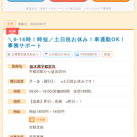
派遣会社
日研トータルソーシング株式会社 メディカルケア事業部
未読
掲載日
2026/08/07
NEW
＼9-16時！時短／土日祝お休み！車通勤OK！
事務サポート
交通費別途支給あり
土日祝日が休み
WEB登録OK
派遣
栃木県宇都宮市
勤務地
宇都宮駅から徒歩20分
月～金（週5日） ※土日祝お休みです！
曜日頻度
09:00～16:00(実働6時間 休憩1時間)
時間
【急募】即日～長期 ※即日～！
期間
時給1400円～1450円
時給
交通費
全額支給
営業事務
仕事内容