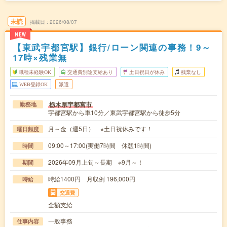
未読
掲載日
2026/08/07
NEW
【東武宇都宮駅】銀行/ローン関連の事務！9～
17時×残業無
職種未経験OK
交通費別途支給あり
土日祝日が休み
残業なし
WEB登録OK
派遣
栃木県宇都宮市
勤務地
宇都宮駅から車10分／東武宇都宮駅から徒歩5分
月～金（週5日） ※土日祝休みです！
曜日頻度
09:00～17:00(実働7時間 休憩1時間)
時間
2026年09月上旬～長期 ※9月～！
期間
時給1400円 月収例 196,000円
時給
交通費
全額支給
一般事務
仕事内容