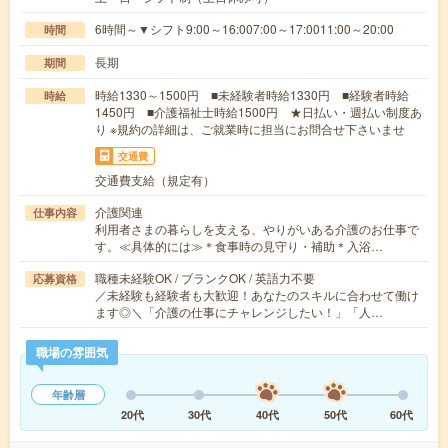
6時間～▼シフト9:00～16:007:00～17:0011:00～20:00
時間
長期
期間
時給1330～1500円 ■未経験者時給1330円 ■経験者時給
時給
1450円 ■介護福祉士時給1500円 ★日払い・週払い制度あ
り ※規約の詳細は、ご就業時に担当にお問合せ下さいませ
交通費
交通費支給（規定有）
介護関連
仕事内容
利用者さまの暮らしを支える、やりがいある介護のお仕事で
す。≪具体的には≫＊食事時の見守り・補助＊入浴…
職種未経験OK / ブランクOK / 英語力不要
応募資格
／未経験も経験者も大歓迎！あなたのスキルに合わせて働け
ます◎＼「介護の仕事にチャレンジしたい！」「人…
職場の雰囲気
年齢層
20代
30代
40代
50代
60代