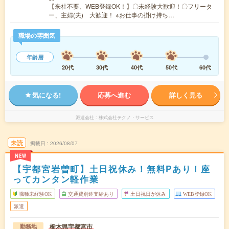
【来社不要、WEB登録OK！】〇未経験大歓迎！〇フリータ
ー、主婦(夫) 大歓迎！ ※お仕事の掛け持ち…
職場の雰囲気
年齢層
20代
30代
40代
50代
60代
気になる!
応募へ進む
詳しく見る
派遣会社
株式会社テクノ・サービス
未読
掲載日
2026/08/07
NEW
【宇都宮岩曽町】土日祝休み！無料Pあり！座
ってカンタン軽作業
職種未経験OK
交通費別途支給あり
土日祝日が休み
WEB登録OK
派遣
栃木県宇都宮市
勤務地