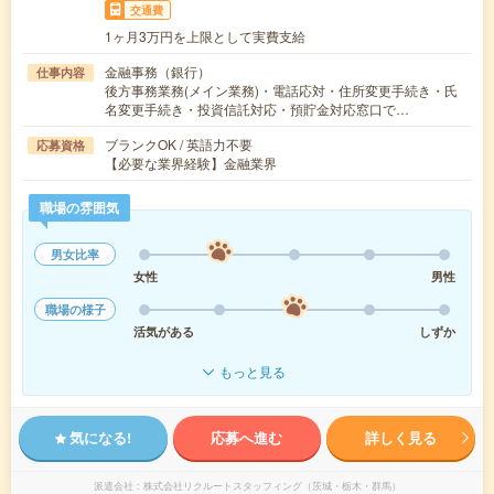
交通費
1ヶ月3万円を上限として実費支給
金融事務（銀行）
仕事内容
後方事務業務(メイン業務)・電話応対・住所変更手続き・氏
名変更手続き・投資信託対応・預貯金対応窓口で…
ブランクOK / 英語力不要
応募資格
【必要な業界経験】金融業界
職場の雰囲気
男女比率
女性
男性
職場の様子
活気がある
しずか
もっと見る
気になる!
応募へ進む
詳しく見る
派遣会社
株式会社リクルートスタッフィング（茨城・栃木・群馬）