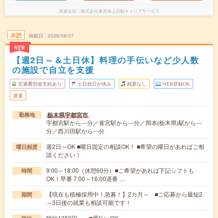
派遣会社
株式会社東京海上日動キャリアサービス
未読
掲載日
2026/08/07
NEW
【週2日～＆土日休】料理の手伝いなど少人数
の施設で自立を支援
交通費別途支給あり
土日祝日が休み
残業なし
WEB登録OK
派遣
栃木県宇都宮市
勤務地
宇都宮駅から---分／雀宮駅から---分／岡本(栃木県)駅から---
分／西川田駅から---分
週2日～OK ■曜日固定の相談OK！ ■希望の曜日があればご相
曜日頻度
談ください！
9:00～18:00（休憩60分）■ご希望があれば下記シフトも
時間
OK！早番 7:00～16:00遅番 …
【現在も積極採用中！急募！】2カ月～ ■ご応募から最短2
期間
～3日後の就業も相談可能です！
時給1350円～ ■週払いOK