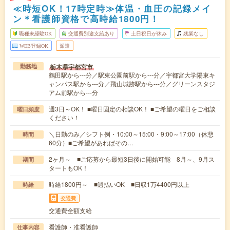
≪時短OK！17時定時≫体温・血圧の記録メイ
ン＊看護師資格で高時給1800円！
職種未経験OK
交通費別途支給あり
土日祝日が休み
残業なし
WEB登録OK
派遣
栃木県宇都宮市
勤務地
鶴田駅から---分／駅東公園前駅から---分／宇都宮大学陽東キ
ャンパス駅から---分／飛山城跡駅から---分／グリーンスタジ
アム前駅から---分
週3日～OK！ ■曜日固定の相談OK！ ■ご希望の曜日をご相談
曜日頻度
ください！
＼日勤のみ／シフト例・10:00～15:00・9:00～17:00（休憩
時間
60分）■ご希望があればその…
2ヶ月～ ■ご応募から最短3日後に開始可能 8月～、9月ス
期間
タートもOK！
時給1800円～ ■週払いOK ■日収1万4400円以上
時給
交通費
交通費全額支給
看護師・准看護師
仕事内容