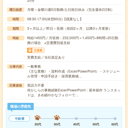
20分
月曜～金曜の週5日勤務/土日祝日休み（完全週休2日制）
曜日頻度
08:30-17:30(休憩60分)【残業なし】
時間
3ヶ月以上／即日～長期（初回2ヶ月、以降3ヶ月更新）
期間
時給1450円／月収例：232,000円＝1,450円×8時間×20日勤
時給
務の場合 ※交通費別途支給
交通費
実費支給／当社規定あり
一般事務
仕事内容
《主な業務》・資料作成（Excel/PowerPoint）・スケジュー
ル管理・申請手続き・採用業務補…
英語力不要
応募資格
何かしらの事務経験Excel/PowerPoint：基本操作 ランスタッ
ドは、きめ細やかなフォローで…
職場の雰囲気
年齢層
20代
30代
40代
50代
60代