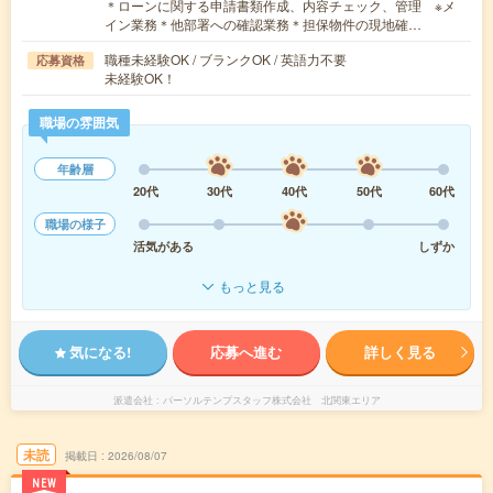
＊ローンに関する申請書類作成、内容チェック、管理 ※メ
イン業務＊他部署への確認業務＊担保物件の現地確…
職種未経験OK / ブランクOK / 英語力不要
応募資格
未経験OK！
職場の雰囲気
年齢層
20代
30代
40代
50代
60代
職場の様子
活気がある
しずか
もっと見る
気になる!
応募へ進む
詳しく見る
派遣会社
パーソルテンプスタッフ株式会社 北関東エリア
未読
掲載日
2026/08/07
NEW