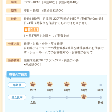
09:30-18:10（休憩60分）実働7時間40分
時間
即日～長期 ※開始日相談OK
期間
時給1450円 月収例 22万円 時給1450円×実働7h40m×週5
時給
日×4週 ※月収例を保証するものではありません。
交通費
1ヶ月3万円を上限として実費支給
経理・財務・会計・英文経理
仕事内容
自動車ディーラーでの受付事務+簡単な経理事務のお仕事で
す・ショールームでのお客様対応（お客様のおもて…
職種未経験OK / ブランクOK / 英語力不要
応募資格
■未経験OK！
職場の雰囲気
年齢層
20代
30代
40代
50代
60代
男女比率
女性
男性
もっと見る