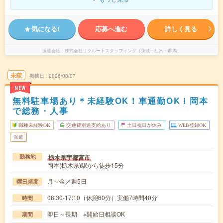
気になる!
応募へ進む
詳しく見る
派遣会社
株式会社リクルートスタッフィング（茨城・栃木・群馬）
未読
掲載日
2026/08/07
NEW
無料駐車場あり＊未経験OK！車通勤OK！岡本
で総務・人事
職種未経験OK
交通費別途支給あり
土日祝日が休み
WEB登録OK
派遣
栃木県宇都宮市
勤務地
岡本(栃木県)駅から徒歩15分
月～金／週5日
曜日頻度
08:30-17:10（休憩60分）実働7時間40分
時間
即日～長期 ※開始日相談OK
期間