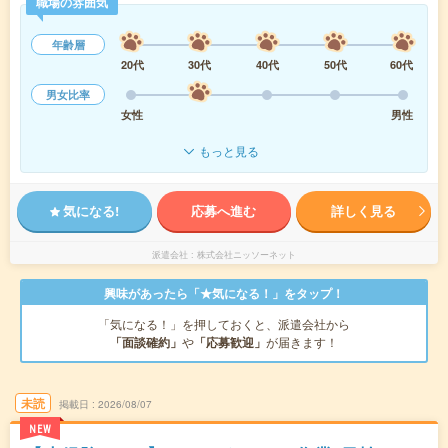
職場の雰囲気
年齢層
20代
30代
40代
50代
60代
男女比率
女性
男性
もっと見る
気になる!
応募へ進む
詳しく見る
派遣会社
株式会社ニッソーネット
興味があったら「★気になる！」をタップ！
「気になる！」を押しておくと、派遣会社から
「面談確約」
や
「応募歓迎」
が届きます！
未読
掲載日
2026/08/07
NEW