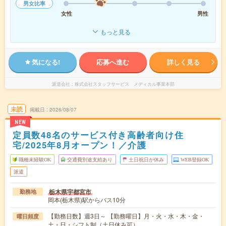
男女比率
女性
男性
もっと見る
気になる!
応募へ進む
詳しく見る
派遣会社
株式会社スタッフサービス メディカル事業本部
未読
掲載日
2026/08/07
NEW
定員数48名のサービス付き高齢者向け住
宅/2025年8月オープン！／介護
職種未経験OK
交通費別途支給あり
土日祝日が休み
WEB登録OK
派遣
栃木県宇都宮市
勤務地
岡本(栃木県)駅からバス10分
【勤務日数】週3日～ 【勤務曜日】月・火・水・木・金・
曜日頻度
土・日・シフト制（土日休み可）