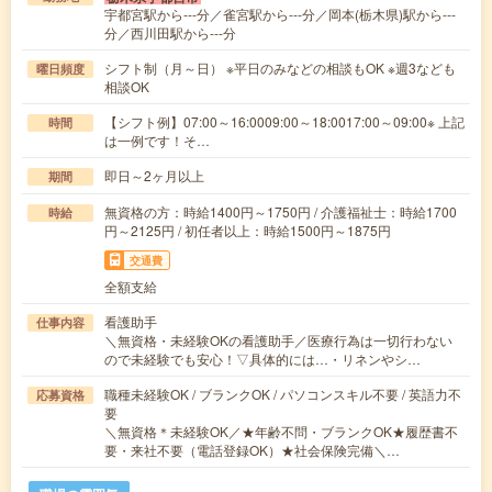
宇都宮駅から---分／雀宮駅から---分／岡本(栃木県)駅から---
分／西川田駅から---分
シフト制（月～日） ※平日のみなどの相談もOK ※週3なども
曜日頻度
相談OK
【シフト例】07:00～16:0009:00～18:0017:00～09:00※ 上記
時間
は一例です！そ…
即日～2ヶ月以上
期間
無資格の方：時給1400円～1750円 / 介護福祉士：時給1700
時給
円～2125円 / 初任者以上：時給1500円～1875円
交通費
全額支給
看護助手
仕事内容
＼無資格・未経験OKの看護助手／医療行為は一切行わない
ので未経験でも安心！▽具体的には…・リネンやシ…
職種未経験OK / ブランクOK / パソコンスキル不要 / 英語力不
応募資格
要
＼無資格＊未経験OK／★年齢不問・ブランクOK★履歴書不
要・来社不要（電話登録OK）★社会保険完備＼…