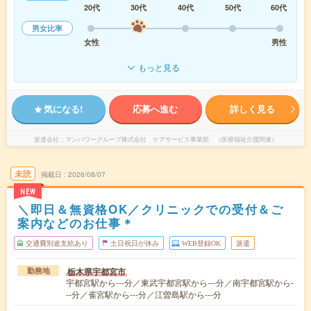
20代
30代
40代
50代
60代
男女比率
女性
男性
もっと見る
気になる!
応募へ進む
詳しく見る
派遣会社
マンパワーグループ株式会社 ケアサービス事業部 （医療福祉介護関連）
未読
掲載日
2026/08/07
NEW
＼即日＆無資格OK／クリニックでの受付＆ご
案内などのお仕事＊
交通費別途支給あり
土日祝日が休み
WEB登録OK
派遣
栃木県宇都宮市
勤務地
宇都宮駅から---分／東武宇都宮駅から---分／南宇都宮駅から-
--分／雀宮駅から---分／江曽島駅から---分