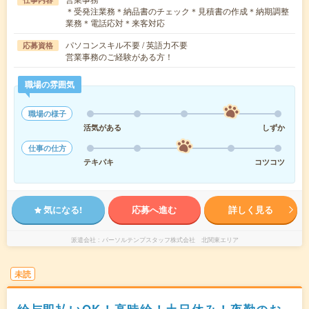
＊受発注業務＊納品書のチェック＊見積書の作成＊納期調整
業務＊電話応対＊来客対応
パソコンスキル不要 / 英語力不要
応募資格
営業事務のご経験がある方！
職場の雰囲気
職場の様子
活気がある
しずか
仕事の仕方
テキパキ
コツコツ
気になる!
応募へ進む
詳しく見る
派遣会社
パーソルテンプスタッフ株式会社 北関東エリア
未読