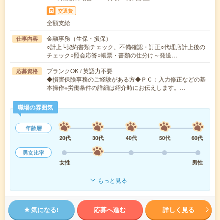
交通費
全額支給
金融事務（生保・損保）
仕事内容
○計上└契約書類チェック、不備確認・訂正○代理店計上後の
チェック○照会応答○帳票・書類の仕分け～発送…
ブランクOK / 英語力不要
応募資格
◆損害保険事務のご経験がある方◆ＰＣ：入力修正などの基
本操作※労働条件の詳細は紹介時にお伝えします。…
職場の雰囲気
年齢層
20代
30代
40代
50代
60代
男女比率
女性
男性
もっと見る
気になる!
応募へ進む
詳しく見る