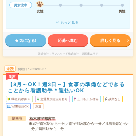
男女比率
女性
男性
もっと見る
気になる!
応募へ進む
詳しく見る
派遣会社
ランスタッド株式会社 北関東エリア
未読
掲載日
2026/08/07
NEW
【8月～OK！週3日～】食事の準備などできる
ことから看護助手＊週払いOK
職種未経験OK
交通費別途支給あり
土日祝日が休み
残業なし
WEB登録OK
派遣
栃木県宇都宮市
勤務地
東武宇都宮駅から---分／南宇都宮駅から---分／江曽島駅から-
--分／鶴田駅から---分