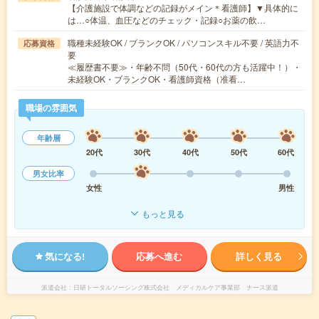
【介護施設で体調などの記録がメイン＊看護師】▼具体的に
は…○体温、血圧などのチェック・記録○お薬の飲…
職種未経験OK / ブランクOK / パソコンスキル不要 / 英語力不
応募資格
要
≪履歴書不要≫・年齢不問（50代・60代の方も活躍中！）・
未経験OK・ブランクOK・看護師資格（准看…
職場の雰囲気
年齢層
20代
30代
40代
50代
60代
男女比率
女性
男性
もっと見る
気になる!
応募へ進む
詳しく見る
派遣会社
日研トータルソーシング株式会社 メディカルケア事業部 ナース派遣