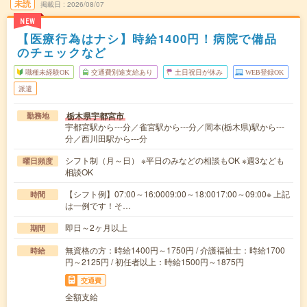
未読
掲載日
2026/08/07
NEW
【医療行為はナシ】時給1400円！病院で備品
のチェックなど
職種未経験OK
交通費別途支給あり
土日祝日が休み
WEB登録OK
派遣
栃木県宇都宮市
勤務地
宇都宮駅から---分／雀宮駅から---分／岡本(栃木県)駅から---
分／西川田駅から---分
シフト制（月～日） ※平日のみなどの相談もOK ※週3なども
曜日頻度
相談OK
【シフト例】07:00～16:0009:00～18:0017:00～09:00※ 上記
時間
は一例です！そ…
即日～2ヶ月以上
期間
無資格の方：時給1400円～1750円 / 介護福祉士：時給1700
時給
円～2125円 / 初任者以上：時給1500円～1875円
交通費
全額支給