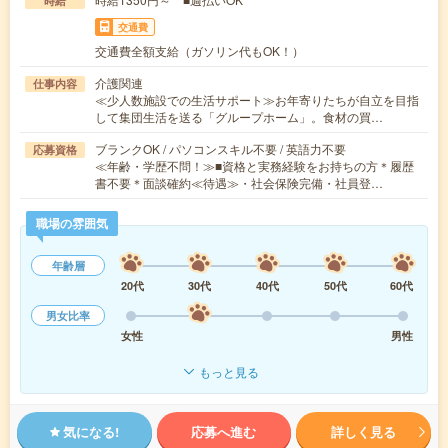
時給
交通費
交通費全額支給（ガソリン代もOK！）
介護関連
仕事内容
≪少人数施設での生活サポート≫お年寄りたちが自立を目指
して集団生活を送る「グループホーム」。食材の買…
ブランクOK / パソコンスキル不要 / 英語力不要
応募資格
≪年齢・学歴不問！≫■資格と実務経験をお持ちの方＊履歴
書不要＊面談確約≪待遇≫・社会保険完備・社員登…
職場の雰囲気
年齢層
20代
30代
40代
50代
60代
男女比率
女性
男性
もっと見る
気になる!
応募へ進む
詳しく見る