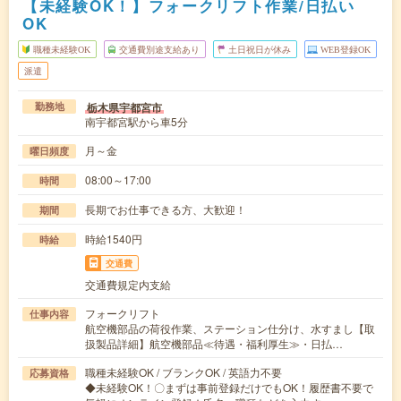
【未経験OK！】フォークリフト作業/日払い
OK
職種未経験OK
交通費別途支給あり
土日祝日が休み
WEB登録OK
派遣
栃木県宇都宮市
勤務地
南宇都宮駅から車5分
月～金
曜日頻度
08:00～17:00
時間
長期でお仕事できる方、大歓迎！
期間
時給1540円
時給
交通費
交通費規定内支給
フォークリフト
仕事内容
航空機部品の荷役作業、ステーション仕分け、水すまし【取
扱製品詳細】航空機部品≪待遇・福利厚生≫・日払…
職種未経験OK / ブランクOK / 英語力不要
応募資格
◆未経験OK！〇まずは事前登録だけでもOK！履歴書不要で