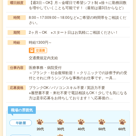
【週3日～OK】月～金曜日で希望シフト制 ※徐々に勤務回数
曜日頻度
を増やしていくことも可能です！（最初は週3日からなど）
8:00～17:009:00～18:00など※ご希望の時間帯をご相談くだ
時間
さい。
2ヶ月～OK ※スタート日はお気軽にご相談ください！
期間
時給1300円～
時給
交通費
交通費規定内支給
医療事務・病院受付
仕事内容
＜ブランク・社会復帰歓迎！＞クリニックでの診察予約の受
付とそれに伴うシンプルな事務のお仕事です。ー具…
ブランクOK / パソコンスキル不要 / 英語力不要
応募資格
※履歴書不要・来社不要で電話相談もOK！少しでも気になる
方は是非応募をお待ちしております！＼応募後の…
職場の雰囲気
年齢層
20代
30代
40代
50代
60代