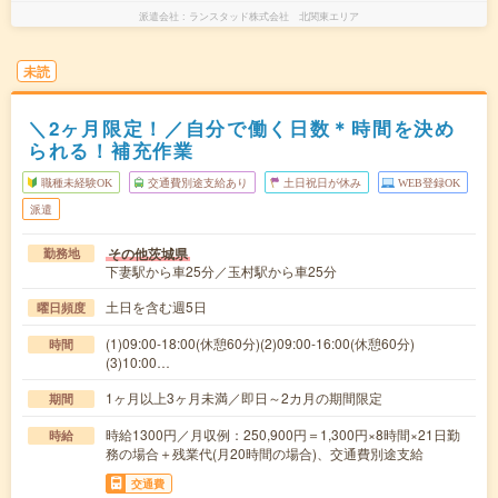
派遣会社
ランスタッド株式会社 北関東エリア
未読
＼2ヶ月限定！／自分で働く日数＊時間を決め
られる！補充作業
職種未経験OK
交通費別途支給あり
土日祝日が休み
WEB登録OK
派遣
その他茨城県
勤務地
下妻駅から車25分／玉村駅から車25分
土日を含む週5日
曜日頻度
(1)09:00-18:00(休憩60分)(2)09:00-16:00(休憩60分)
時間
(3)10:00…
1ヶ月以上3ヶ月未満／即日～2カ月の期間限定
期間
時給1300円／月収例：250,900円＝1,300円×8時間×21日勤
時給
務の場合＋残業代(月20時間の場合)、交通費別途支給
交通費