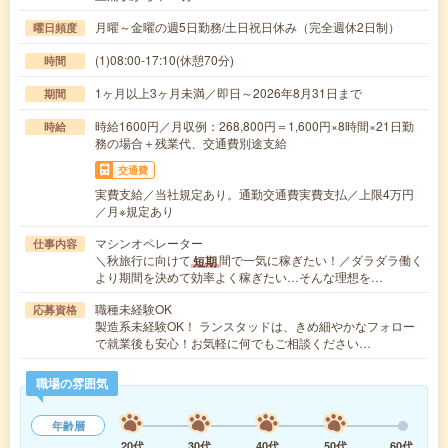
月曜～金曜の週5日勤務/土日祝日休み（完全週休2日制）
曜日頻度
(1)08:00-17:10(休憩70分)
時間
1ヶ月以上3ヶ月未満／即日～2026年8月31日まで
期間
時給1600円／月収例：268,800円＝1,600円×8時間×21日勤
時給
務の場合＋残業代、交通費別途支給
交通費
実費支給／当社規定あり。通勤交通費実費支払／上限4万円
／月※規定あり
マシンオペレーター
仕事内容
＼秋旅行に向けて
間で一気に稼ぎたい！／ダラダラ働く
短期
より期間を決めて効率よく稼ぎたい…そんな理想を…
職種未経験OK
応募資格
製造系未経験OK！ ランスタッドは、きめ細やかなフォロー
で就業後も安心！お気軽に何でもご相談ください…
職場の雰囲気
年齢層
20代
30代
40代
50代
60代