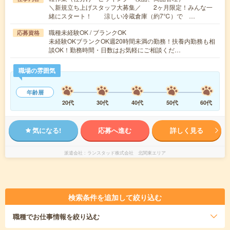
＼新規立ち上げスタッフ大募集／ 2ヶ月限定！みんな一
緒にスタート！ 涼しい冷蔵倉庫（約7℃）で …
職種未経験OK / ブランクOK
応募資格
未経験OKブランクOK週20時間未満の勤務！扶養内勤務も相
談OK！勤務時間・日数はお気軽にご相談くだ…
職場の雰囲気
年齢層
20代
30代
40代
50代
60代
気になる!
応募へ進む
詳しく見る
派遣会社
ランスタッド株式会社 北関東エリア
検索条件を追加して絞り込む
職種
でお仕事情報を絞り込む