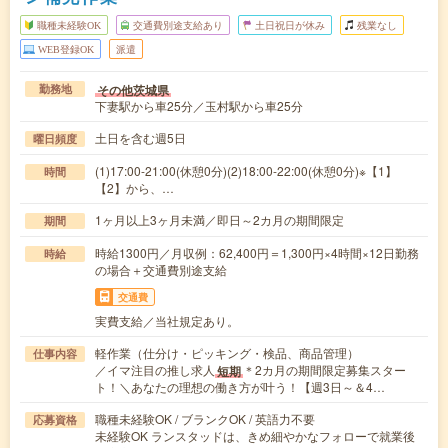
職種未経験OK
交通費別途支給あり
土日祝日が休み
残業なし
WEB登録OK
派遣
その他茨城県
勤務地
下妻駅から車25分／玉村駅から車25分
土日を含む週5日
曜日頻度
(1)17:00-21:00(休憩0分)(2)18:00-22:00(休憩0分)※【1】
時間
【2】から、…
1ヶ月以上3ヶ月未満／即日～2カ月の期間限定
期間
時給1300円／月収例：62,400円＝1,300円×4時間×12日勤務
時給
の場合＋交通費別途支給
交通費
実費支給／当社規定あり。
軽作業（仕分け・ピッキング・検品、商品管理）
仕事内容
／イマ注目の推し求人
＊2カ月の期間限定募集スター
短期
ト！＼あなたの理想の働き方が叶う！【週3日～＆4…
職種未経験OK / ブランクOK / 英語力不要
応募資格
未経験OK ランスタッドは、きめ細やかなフォローで就業後