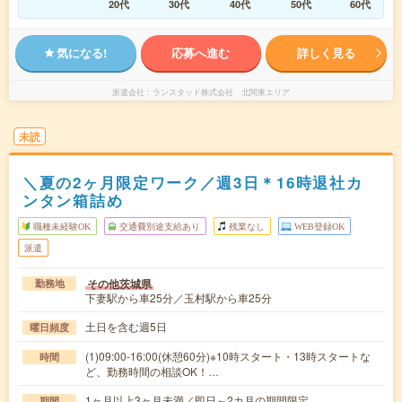
20代
30代
40代
50代
60代
気になる!
応募へ進む
詳しく見る
派遣会社
ランスタッド株式会社 北関東エリア
未読
＼夏の2ヶ月限定ワーク／週3日＊16時退社カ
ンタン箱詰め
職種未経験OK
交通費別途支給あり
残業なし
WEB登録OK
派遣
その他茨城県
勤務地
下妻駅から車25分／玉村駅から車25分
土日を含む週5日
曜日頻度
(1)09:00-16:00(休憩60分)※10時スタート・13時スタートな
時間
ど、勤務時間の相談OK！…
1ヶ月以上3ヶ月未満／即日～2カ月の期間限定
期間