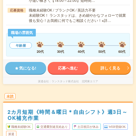
小遣い稼ぎ＼【18:00～22:00】短時間…
職種未経験OK / ブランクOK / 英語力不要
応募資格
未経験OK！ ランスタッドは、きめ細やかなフォローで就業
後も安心！お気軽に何でもご相談ください！※詳…
職場の雰囲気
年齢層
20代
30代
40代
50代
60代
気になる!
応募へ進む
詳しく見る
派遣会社
ランスタッド株式会社 北関東エリア
未読
2カ月短期《時間＆曜日＊自由シフト》週3日～
OK補充作業
職種未経験OK
交通費別途支給あり
土日祝日が休み
WEB登録OK
派遣