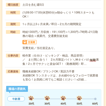
土日を含む週5日
曜日頻度
(1)09:00-17:00(休憩60分)※朝ゆっくり＊10時スタートも
時間
OK！
1ヶ月以上3ヶ月未満／即日～2カ月の期間限定
期間
時給1300円／月収例：191,100円＝1,300円×7時間×21日勤
時給
務の場合＋残業代、交通費別途支給
交通費
実費支給／当社規定あり。
軽作業（仕分け・ピッキング・検品、商品管理）
仕事内容
／ まだ間に合う！ 2カ月限定バイト＼神タイパの
募
短期
集！2ヶ月でサクッと資金GET！《勤務期間》即…
職種未経験OK / ブランクOK / 英語力不要
応募資格
未経験OK ランスタッドは、きめ細やかなフォローで就業後
も安心！お気軽に何でもご相談ください！※詳細…
職場の雰囲気
年齢層
20代
30代
40代
50代
60代