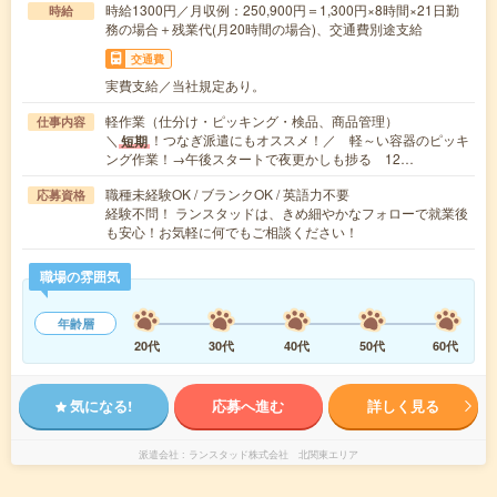
時給1300円／月収例：250,900円＝1,300円×8時間×21日勤
時給
務の場合＋残業代(月20時間の場合)、交通費別途支給
交通費
実費支給／当社規定あり。
軽作業（仕分け・ピッキング・検品、商品管理）
仕事内容
＼
！つなぎ派遣にもオススメ！／ 軽～い容器のピッキ
短期
ング作業！→午後スタートで夜更かしも捗る 12…
職種未経験OK / ブランクOK / 英語力不要
応募資格
経験不問！ ランスタッドは、きめ細やかなフォローで就業後
も安心！お気軽に何でもご相談ください！
職場の雰囲気
年齢層
20代
30代
40代
50代
60代
気になる!
応募へ進む
詳しく見る
派遣会社
ランスタッド株式会社 北関東エリア