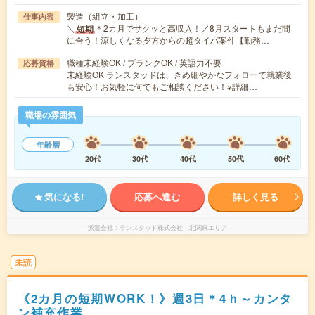
製造（組立・加工）
仕事内容
＼
＊2カ月でサクッと高収入！／8月スタートもまだ間
短期
に合う！涼しくなる夕方からの超タイパ案件【勤務…
職種未経験OK / ブランクOK / 英語力不要
応募資格
未経験OK ランスタッドは、きめ細やかなフォローで就業後
も安心！お気軽に何でもご相談ください！※詳細…
職場の雰囲気
年齢層
20代
30代
40代
50代
60代
気になる!
応募へ進む
詳しく見る
派遣会社
ランスタッド株式会社 北関東エリア
未読
《2カ月の短期WORK！》週3日＊4ｈ～カンタ
ン補充作業