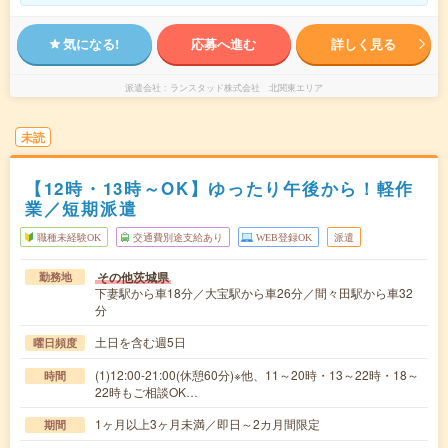
気になる!
応募へ進む
詳しく見る
派遣会社
ランスタッド株式会社 北関東エリア
未読
【12時・13時～OK】ゆったり午後から！軽作
業／短期派遣
職種未経験OK
交通費別途支給あり
WEB登録OK
派遣
その他茨城県
勤務地
下妻駅から車18分／大宝駅から車26分／間々田駅から車32
分
土日を含む週5日
曜日頻度
(1)12:00-21:00(休憩60分)※他、11～20時・13～22時・18～
時間
22時もご相談OK…
1ヶ月以上3ヶ月未満／即日～2カ月間限定
期間