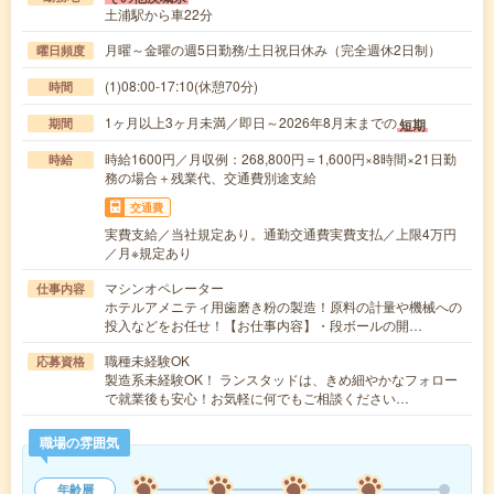
土浦駅から車22分
月曜～金曜の週5日勤務/土日祝日休み（完全週休2日制）
曜日頻度
(1)08:00-17:10(休憩70分)
時間
1ヶ月以上3ヶ月未満／即日～2026年8月末までの
短期
期間
時給1600円／月収例：268,800円＝1,600円×8時間×21日勤
時給
務の場合＋残業代、交通費別途支給
交通費
実費支給／当社規定あり。通勤交通費実費支払／上限4万円
／月※規定あり
マシンオペレーター
仕事内容
ホテルアメニティ用歯磨き粉の製造！原料の計量や機械への
投入などをお任せ！【お仕事内容】・段ボールの開…
職種未経験OK
応募資格
製造系未経験OK！ ランスタッドは、きめ細やかなフォロー
で就業後も安心！お気軽に何でもご相談ください…
職場の雰囲気
年齢層