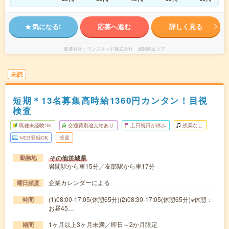
気になる!
応募へ進む
詳しく見る
派遣会社
ランスタッド株式会社 北関東エリア
未読
短期＊13名募集高時給1360円カンタン！目視
検査
職種未経験OK
交通費別途支給あり
土日祝日が休み
残業なし
WEB登録OK
派遣
その他茨城県
勤務地
岩間駅から車15分／友部駅から車17分
企業カレンダーによる
曜日頻度
(1)08:00-17:05(休憩65分)(2)08:30-17:05(休憩65分)※休憩：
時間
お昼45…
1ヶ月以上3ヶ月未満／即日～2か月限定
期間