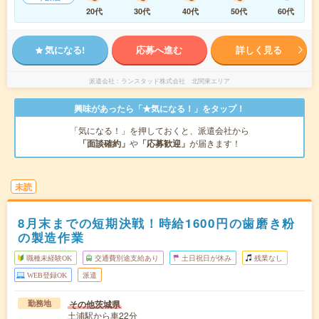
20代
30代
40代
50代
60代
気になる!
応募へ進む
詳しく見る
派遣会社
ランスタッド株式会社 北関東エリア
興味があったら「★気になる！」をタップ！
「気になる！」を押しておくと、派遣会社から
「面談確約」
や
「応募歓迎」
が届きます！
未読
8月末までの短期決戦！時給1600円の歯磨き粉
の製造作業
職種未経験OK
交通費別途支給あり
土日祝日が休み
残業なし
WEB登録OK
派遣
その他茨城県
勤務地
土浦駅から車22分