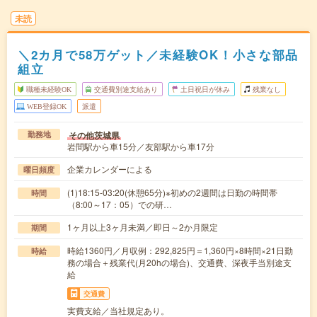
未読
＼2カ月で58万ゲット／未経験OK！小さな部品
組立
職種未経験OK
交通費別途支給あり
土日祝日が休み
残業なし
WEB登録OK
派遣
その他茨城県
勤務地
岩間駅から車15分／友部駅から車17分
企業カレンダーによる
曜日頻度
(1)18:15-03:20(休憩65分)※初めの2週間は日勤の時間帯
時間
（8:00～17：05）での研…
1ヶ月以上3ヶ月未満／即日～2か月限定
期間
時給1360円／月収例：292,825円＝1,360円×8時間×21日勤
時給
務の場合＋残業代(月20hの場合)、交通費、深夜手当別途支
給
交通費
実費支給／当社規定あり。