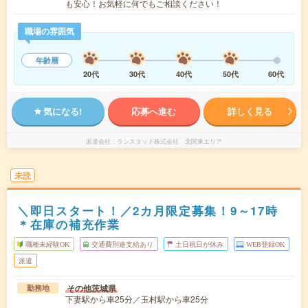
も安心！お気軽に何でもご相談ください！
職場の雰囲気
年齢層
20代
30代
40代
50代
60代
気になる!
応募へ進む
詳しく見る
派遣会社
ランスタッド株式会社 北関東エリア
未読
＼即日スタート！／2カ月限定募集！9～17時
＊在庫の補充作業
職種未経験OK
交通費別途支給あり
土日祝日が休み
WEB登録OK
派遣
その他茨城県
勤務地
下妻駅から車25分／玉村駅から車25分