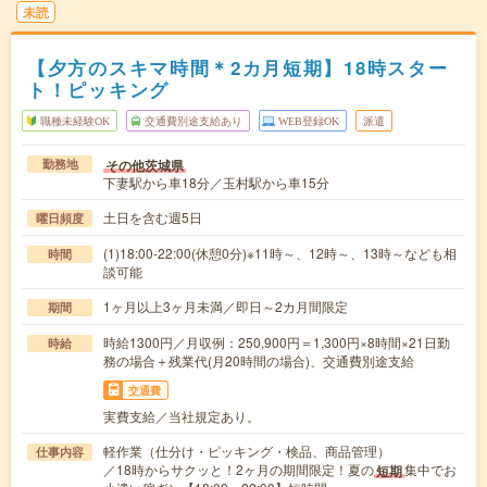
未読
【夕方のスキマ時間＊2カ月短期】18時スター
ト！ピッキング
職種未経験OK
交通費別途支給あり
WEB登録OK
派遣
その他茨城県
勤務地
下妻駅から車18分／玉村駅から車15分
土日を含む週5日
曜日頻度
(1)18:00-22:00(休憩0分)※11時～、12時～、13時～なども相
時間
談可能
1ヶ月以上3ヶ月未満／即日～2カ月間限定
期間
時給1300円／月収例：250,900円＝1,300円×8時間×21日勤
時給
務の場合＋残業代(月20時間の場合)、交通費別途支給
交通費
実費支給／当社規定あり。
軽作業（仕分け・ピッキング・検品、商品管理）
仕事内容
／18時からサクッと！2ヶ月の期間限定！夏の
集中でお
短期