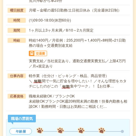
荒川沖駅から車25分
月曜～金曜の週5日勤務/土日祝日休み（完全週休2日制）
曜日頻度
(1)09:00-18:00(休憩60分)
時間
1ヶ月以上3ヶ月未満／8/10～2カ月限定
期間
時給1400円／月収例：235,200円＝1,400円×8時間×21日勤
時給
務の場合＋交通費別途支給
交通費
実費支給／当社規定あり。通勤交通費実費支払／上限4万円
／月※規定あり
軽作業（仕分け・ピッキング・検品、商品管理）
仕事内容
＼
間で一気に貯金を増やしたい！ ／そんな理想をカタ
短期
チにしたのがこの「
集中ワーク」！【お仕事…
短期
職種未経験OK / ブランクOK
応募資格
未経験OKブランクOK週20時間未満の勤務！扶養内勤務も相
談OK！勤務時間・日数はお気軽にご相談くだ…
職場の雰囲気
年齢層