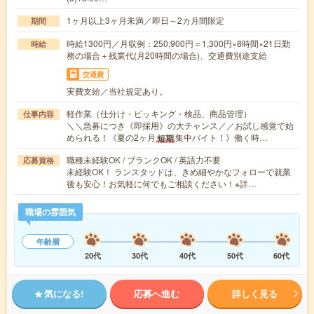
1ヶ月以上3ヶ月未満／即日～2カ月間限定
期間
時給1300円／月収例：250,900円＝1,300円×8時間×21日勤
時給
務の場合＋残業代(月20時間の場合)、交通費別途支給
交通費
実費支給／当社規定あり。
軽作業（仕分け・ピッキング・検品、商品管理）
仕事内容
＼＼急募につき《即採用》の大チャンス／／お試し感覚で始
められる！《夏の2ヶ月
集中バイト！》働く時…
短期
職種未経験OK / ブランクOK / 英語力不要
応募資格
未経験OK！ ランスタッドは、きめ細やかなフォローで就業
後も安心！お気軽に何でもご相談ください！※詳…
職場の雰囲気
年齢層
20代
30代
40代
50代
60代
気になる!
応募へ進む
詳しく見る