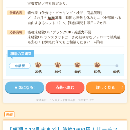
実費支給／当社規定あり。
軽作業（仕分け・ピッキング・検品、商品管理）
仕事内容
／ 2カ月＊
募集 時間も日数も休みも…《全部選べる
短期
自由すぎるシフト！》＼【勤務期間】即日～2カ月…
職種未経験OK / ブランクOK / 英語力不要
応募資格
未経験OK ランスタッドは、きめ細やかなフォローで就業後
も安心！お気軽に何でもご相談ください！※詳細…
職場の雰囲気
年齢層
20代
30代
40代
50代
60代
気になる!
応募へ進む
詳しく見る
派遣会社
ランスタッド株式会社 北関東エリア
未読
【短期＊12月末まで】時給1600円！リーチフ