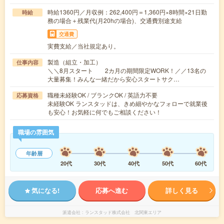
時給1360円／月収例：262,400円＝1,360円×8時間×21日勤
時給
務の場合＋残業代(月20hの場合)、交通費別途支給
交通費
実費支給／当社規定あり。
製造（組立・加工）
仕事内容
＼＼8月スタート 2カ月の期間限定WORK！／／13名の
大量募集！みんな一緒だから安心スタートサク…
職種未経験OK / ブランクOK / 英語力不要
応募資格
未経験OK ランスタッドは、きめ細やかなフォローで就業後
も安心！お気軽に何でもご相談ください！
職場の雰囲気
年齢層
20代
30代
40代
50代
60代
気になる!
応募へ進む
詳しく見る
派遣会社
ランスタッド株式会社 北関東エリア