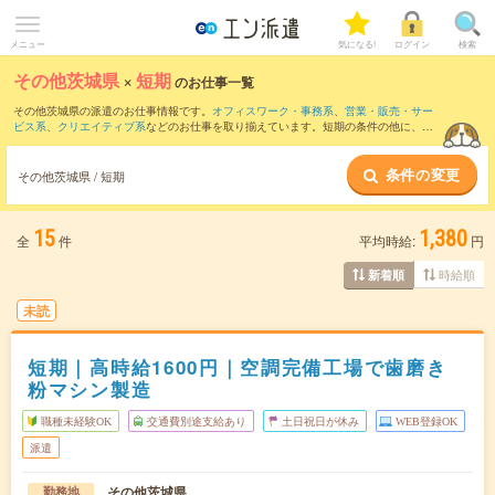
メニュー
気になる!
ログイン
検索
その他茨城県
×
短期
のお仕事一覧
その他茨城県の派遣のお仕事情報です。
オフィスワーク・事務系
、
営業・販売・サー
ビス系
、
クリエイティブ系
などのお仕事を取り揃えています。短期の条件の他に、
交
通費別途支給あり
、
職種未経験OK
、
友だちと一緒の応募OK
などでもお探し頂けま
す。
条件の変更
その他茨城県 / 短期
15
1,380
全
件
平均時給:
円
時給順
新着順
未読
短期｜高時給1600円｜空調完備工場で歯磨き
粉マシン製造
職種未経験OK
交通費別途支給あり
土日祝日が休み
WEB登録OK
派遣
その他茨城県
勤務地