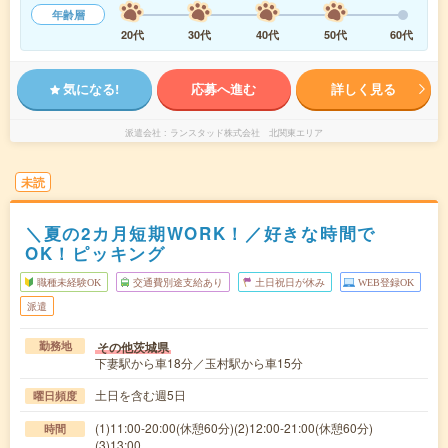
年齢層
20代
30代
40代
50代
60代
気になる!
応募へ進む
詳しく見る
派遣会社
ランスタッド株式会社 北関東エリア
未読
＼夏の2カ月短期WORK！／好きな時間で
OK！ピッキング
職種未経験OK
交通費別途支給あり
土日祝日が休み
WEB登録OK
派遣
その他茨城県
勤務地
下妻駅から車18分／玉村駅から車15分
土日を含む週5日
曜日頻度
(1)11:00-20:00(休憩60分)(2)12:00-21:00(休憩60分)
時間
(3)13:00…