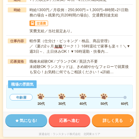
時給1300円／月収例：250,900円＝1,300円×8時間×21日勤
時給
務の場合＋残業代(月20時間の場合)、交通費別途支給
交通費
実費支給／当社規定あり。
軽作業（仕分け・ピッキング・検品、商品管理）
仕事内容
／《夏の2ヶ月
ワーク！》16時退社で家事も楽々！＼▼
短期
週3日～、土日休みOK！▼16時退勤・扶養内…
職種未経験OK / ブランクOK / 英語力不要
応募資格
未経験OK ランスタッドは、きめ細やかなフォローで就業後
も安心！お気軽に何でもご相談ください！※詳細…
職場の雰囲気
年齢層
20代
30代
40代
50代
60代
気になる!
応募へ進む
詳しく見る
派遣会社
ランスタッド株式会社 北関東エリア