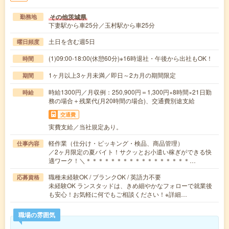
その他茨城県
勤務地
下妻駅から車25分／玉村駅から車25分
土日を含む週5日
曜日頻度
(1)09:00-18:00(休憩60分)※16時退社・午後から出社もOK！
時間
1ヶ月以上3ヶ月未満／即日～2カ月の期間限定
期間
時給1300円／月収例：250,900円＝1,300円×8時間×21日勤
時給
務の場合＋残業代(月20時間の場合)、交通費別途支給
交通費
実費支給／当社規定あり。
軽作業（仕分け・ピッキング・検品、商品管理）
仕事内容
／2ヶ月限定の夏バイト！サクッとお小遣い稼ぎができる快
適ワーク！＼＊＊＊＊＊＊＊＊＊＊＊＊＊＊＊＊＊…
職種未経験OK / ブランクOK / 英語力不要
応募資格
未経験OK ランスタッドは、きめ細やかなフォローで就業後
も安心！お気軽に何でもご相談ください！※詳細…
職場の雰囲気