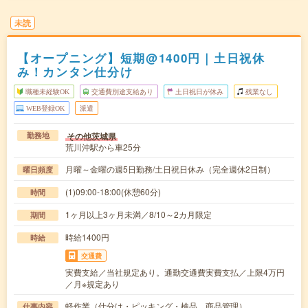
未読
【オープニング】短期@1400円｜土日祝休
み！カンタン仕分け
職種未経験OK
交通費別途支給あり
土日祝日が休み
残業なし
WEB登録OK
派遣
その他茨城県
勤務地
荒川沖駅から車25分
月曜～金曜の週5日勤務/土日祝日休み（完全週休2日制）
曜日頻度
(1)09:00-18:00(休憩60分)
時間
1ヶ月以上3ヶ月未満／8/10～2カ月限定
期間
時給1400円
時給
交通費
実費支給／当社規定あり。通勤交通費実費支払／上限4万円
／月※規定あり
軽作業（仕分け・ピッキング・検品、商品管理）
仕事内容