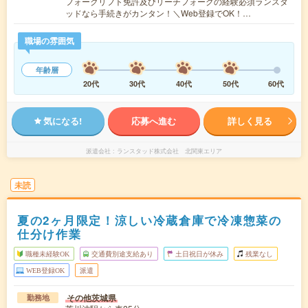
フォークリフト免許及びリーチフォークの経験必須ランスタ
ッドなら手続きがカンタン！＼Web登録でOK！…
職場の雰囲気
年齢層
20代
30代
40代
50代
60代
気になる!
応募へ進む
詳しく見る
派遣会社
ランスタッド株式会社 北関東エリア
未読
夏の2ヶ月限定！涼しい冷蔵倉庫で冷凍惣菜の
仕分け作業
職種未経験OK
交通費別途支給あり
土日祝日が休み
残業なし
WEB登録OK
派遣
その他茨城県
勤務地