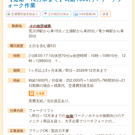
ォーク作業
交通費別途支給あり
土日祝日が休み
WEB登録OK
派遣
その他茨城県
勤務地
荒川沖駅から車15分／土浦駅から車20分／竜ケ崎駅から車
30分
土日を含む週5日
曜日頻度
(1)08:00-17:10(休憩70分)※休憩時間：10時～10時10分、12
時間
時～12時50分、1…
1ヶ月以上3ヶ月未満／即日～2026年12月末まで
期間
時給1600円／月収例：252,000円＝1,600円×7時間30分×21
時給
日勤務の場合＋残業代、交通費別途支給
交通費
実費支給／当社規定あり。
フォークリフト
仕事内容
＼即日～12月末までの
ワーク／ホテルや旅館向けのア
短期
メニティ商品を扱う、大手企業でリーチフォークの…
ブランクOK / 英語力不要
応募資格