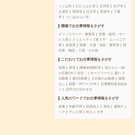
つくば市
ひたちなか市
古河市
水戸市
土浦市
筑西市
日立市
常総市
下妻
市
つくばみらい市
職種でお仕事情報をさがす
オフィスワーク・事務系
営業・販売・サー
ビス系
クリエイティブ系
IT・エンジニア
系
技術系
医療・介護・福祉・教育系
軽
作業・物流・工場・その他
こだわりでお仕事情報をさがす
短期
単発
職種未経験OK
友だちと一緒
の応募OK
在宅・リモートワーク
週2～3
日勤務
週4日勤務
土日祝のみ勤務
残業
なし
副業・WワークOK
交通費別途支給あ
り
語学力が活かせる
人気のワードでお仕事情報をさがす
急募
年齢不問
財団法人
英語
書類チェ
ック
テレビ局
封入
大学