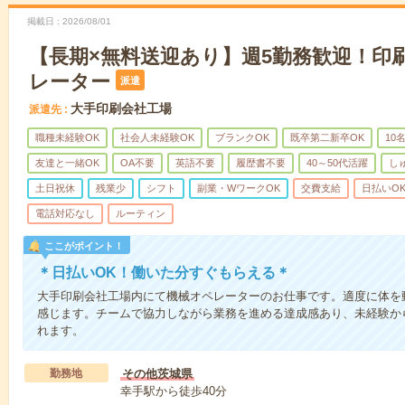
掲載日
2026/08/01
【長期×無料送迎あり】週5勤務歓迎！印
レーター
派遣
大手印刷会社工場
派遣先
職種未経験OK
社会人未経験OK
ブランクOK
既卒第二新卒OK
10
友達と一緒OK
OA不要
英語不要
履歴書不要
40～50代活躍
し
土日祝休
残業少
シフト
副業・WワークOK
交費支給
日払いO
電話対応なし
ルーティン
ここがポイント！
＊日払いOK！働いた分すぐもらえる＊
大手印刷会社工場内にて機械オペレーターのお仕事です。適度に体を
感じます。チームで協力しながら業務を進める達成感あり、未経験か
れます。
勤務地
その他茨城県
幸手駅から徒歩40分