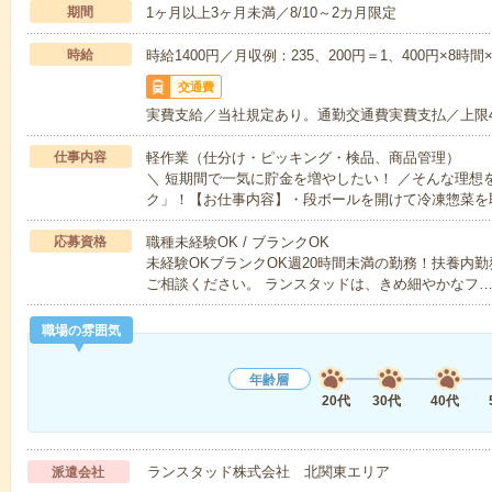
期間
1ヶ月以上3ヶ月未満／8/10～2カ月限定
時給
時給1400円／月収例：235、200円＝1、400円×8
交通費
実費支給／当社規定あり。通勤交通費実費支払／上限
仕事内容
軽作業（仕分け・ピッキング・検品、商品管理）
＼ 短期間で一気に貯金を増やしたい！ ／そんな理想
ク」！【お仕事内容】・段ボールを開けて冷凍惣菜を
応募資格
職種未経験OK / ブランクOK
未経験OKブランクOK週20時間未満の勤務！扶養内
ご相談ください。 ランスタッドは、きめ細やかなフ
職場の雰囲気
年齢層
20代
30代
40代
ランスタッド株式会社 北関東エリア
派遣会社