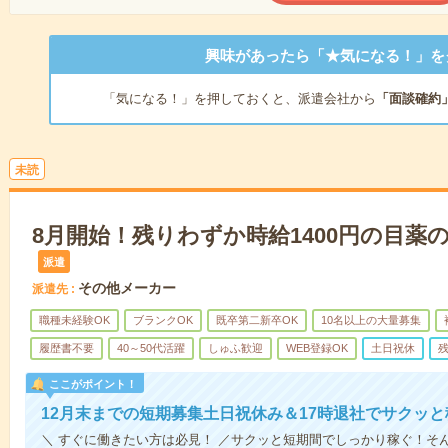
興味があったら「★気になる！」を
「気になる！」を押しておくと、派遣会社から
「面談確約
未読
8月開始！残りわずか時給1400円の目薬
派遣
その他メーカー
派遣先
職種未経験OK
ブランクOK
既卒第二新卒OK
10名以上の大量募集
履歴書不要
40～50代活躍
しゅふ歓迎
WEB登録OK
土日祝休
ここがポイント！
12月末までの短期募集土日祝休み＆17時退社でサクッ
＼ すぐに働きたい方は必見！ ／サクッと短期間でしっかり稼ぐ！そ