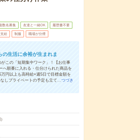
複数名募集
友達と一緒OK
履歴書不要
費支給
制服
職場が分煙
からの生活に余裕が生まれま
のがこの「短期集中ワーク」！【お仕事
ーへ順番に入れる・仕分けられた商品を
5万円以上も高時給×週5日で目標金額を
残業なしプライベートの予定も立て…
つづき
制）