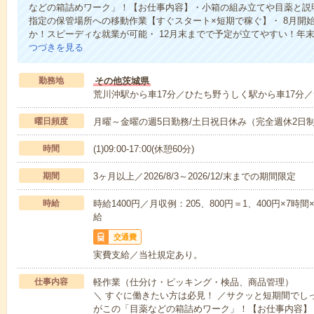
などの箱詰めワーク」！【お仕事内容】・小箱の組み立てや目薬と説
指定の保管場所への移動作業【すぐスタート×短期で稼ぐ】・ 8月開
か！スピーディな就業が可能・ 12月末までで予定が立てやすい！年
つづきを見る
勤務地
その他茨城県
荒川沖駅から車17分／ひたち野うしく駅から車17分／
曜日頻度
月曜～金曜の週5日勤務/土日祝日休み（完全週休2日
時間
(1)09:00-17:00(休憩60分)
期間
3ヶ月以上／2026/8/3～2026/12/末までの期間限定
時給
時給1400円／月収例：205、800円＝1、400円×7
給
交通費
実費支給／当社規定あり。
仕事内容
軽作業（仕分け・ピッキング・検品、商品管理）
＼ すぐに働きたい方は必見！ ／サクッと短期間でし
がこの「目薬などの箱詰めワーク」！【お仕事内容】