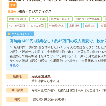
派遣
物流・ロジスティクス
派遣先
職種未経験OK
ブランクOK
既卒第二新卒OK
10名以上の大量募集
40～50代活躍
しゅふ歓迎
WEB登録OK
土日祝休
残業なし
交
ここがポイント！
高時給1400円×残業なし！約45万円の収入目安で、秋
＼ 短期間で一気に貯金を増やしたい！ ／そんな理想をカタチにした
内容】・段ボールを開けて冷凍惣菜を取り出す・惣菜を目の前のトレ
箱詰めして出荷準備【短期でガッツリ稼げる！】・約2ヶ月で総収入4
サクッと達成（8/10～9/9まで41日勤務した場合）・土日祝休み＆
を見る
勤務地
その他茨城県
荒川沖駅から車25分
曜日頻度
月曜～金曜の週5日勤務/土日祝日休み（完全週休2日
時間
(1)09:00-18:00(休憩60分)