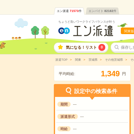
エン派遣
71573
件
エンバイト
82182
件
ちょうど良いワークライフバランスが叶う
関東版
気になる！リスト
0
保存し
派遣TOP
関東
茨城県
その他茨城県
そ
,
1
3
4
9
平均時給:
円
設定中の検索条件
期間
---
派遣形式
---
時給
---