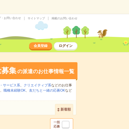
プ・お問い合わせ
サイトマップ
掲載のお問い合わせ
会員登録
ログイン
量募集
の派遣のお仕事情報一覧
・サービス系
、
クリエイティブ系
などのお仕事
、
職種未経験OK
、
友だちと一緒の応募OK
など
新着順
一括
応募