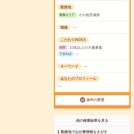
勤務地
その他茨城県
勤務エリア
職種
---
こだわりINDEX
10名以上の大量募集
絶対
---
できれば
キーワード
---
あなたのプロフィール
---
条件の変更
他の検索結果を見る
勤務地でお仕事情報をさがす