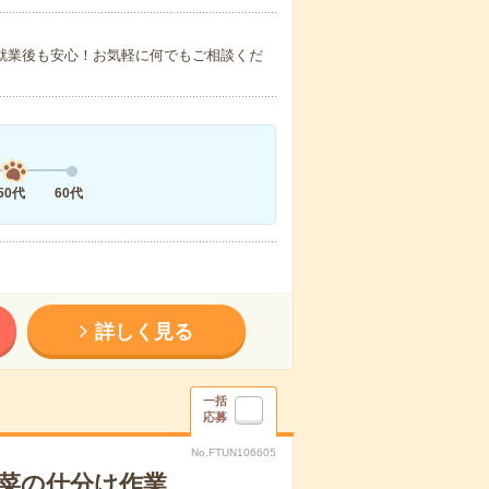
で就業後も安心！お気軽に何でもご相談くだ
50代
60代
詳しく見る
一括
応募
No.FTUN106605
菜の仕分け作業