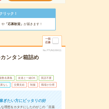
クリック！
」
や
「応募歓迎」
が届きます！
一括
応募
No.FTUN106611
のカンタン箱詰め
複数名募集
友達と一緒OK
英語不要
残業なし
交費支給
制服
職場が分煙
と稼ぎたい方にピッタリの好
んな理想をカタチにしたのがこの「目薬