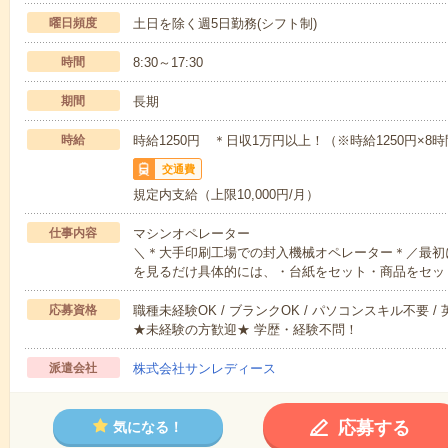
曜日頻度
土日を除く週5日勤務(シフト制)
時間
8:30～17:30
期間
長期
時給
時給1250円 ＊日収1万円以上！（※時給1250円×8時間
交通費
規定内支給（上限10,000円/月）
仕事内容
マシンオペレーター
＼＊大手印刷工場での封入機械オペレーター＊／最初
を見るだけ具体的には、・台紙をセット・商品をセッ
応募資格
職種未経験OK / ブランクOK / パソコンスキル不要 /
★未経験の方歓迎★ 学歴・経験不問！
派遣会社
株式会社サンレディース
応募する
気になる！