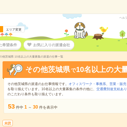
ヘル
エリア変更
た希望条件
お気に入りの派遣会社
の他茨城県 10名以上の大量募集の派遣の仕事一覧
その他茨城県
10名以上の大
で
その他茨城県の派遣のお仕事情報です。
オフィスワーク・事務系
、
営業・販売
を取り揃えています。10名以上の大量募集の条件の他に、
交通費別途支給あり
のこだわり条件も取り揃えています。
53
1
30
件中
～
件を表示中
未読