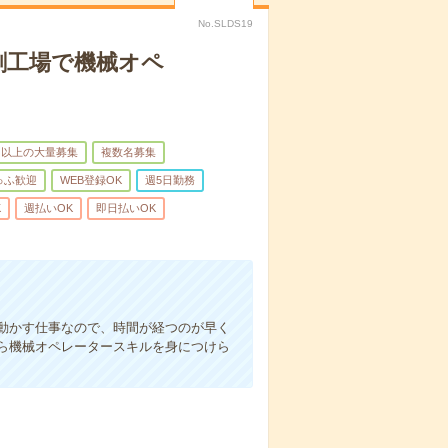
No.SLDS19
刷工場で機械オペ
名以上の大量募集
複数名募集
ゅふ歓迎
WEB登録OK
週5日勤務
K
週払いOK
即日払いOK
動かす仕事なので、時間が経つのが早く
ら機械オペレータースキルを身につけら