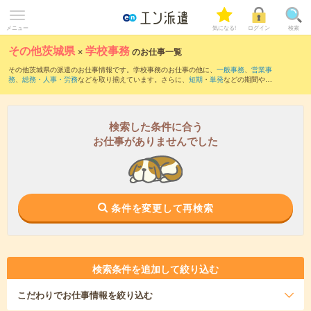
メニュー
気になる!
ログイン
検索
その他茨城県
×
学校事務
のお仕事一覧
その他茨城県の派遣のお仕事情報です。学校事務のお仕事の他に、
一般事務
、
営業事
務
、
総務・人事・労務
などを取り揃えています。さらに、
短期
・
単発
などの期間や、
職種未経験OK
などのこだわり条件で絞り込んでいただけます。職種辞典：
学校事務の
お仕事とは？とは？
検索した条件に合う
お仕事がありませんでした
条件を変更して再検索
検索条件を追加して絞り込む
こだわり
でお仕事情報を絞り込む