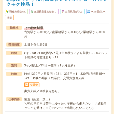
クモク検品！
職種未経験OK
交通費別途支給あり
土日祝日が休み
WEB登録OK
派遣
その他茨城県
勤務地
古河駅から車20分／南栗橋駅から車15分／栗橋駅から車20
分
土日を含む週5日
曜日頻度
(1)12:00-21:00(休憩75分)※生産状況により前後1～2ｈのシフ
時間
ト出勤の可能性あり（11…
3ヶ月以上／即日～長期（1ヶ月更新）
期間
時給1330円／月収例：231、337円＝1、330円×7時間45分
時給
×21日勤務の場合＋残業代、交通費別途支給
交通費
実費支給／当社規定あり。
製造（組立・加工）
仕事内容
＼朝の早起きは苦手…ゆったり午後から働きたい！／通勤ラ
ッシュを避けて自分のペースで出勤したい…そんな…