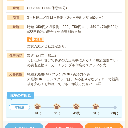
(1)08:00-17:00(休憩90分)
時間
3ヶ月以上／即日～長期（3ヶ月更新／初回2ヶ月）
期間
時給1350円／月収例：222、750円＝1、350円×7時間30分
時給
×22日勤務の場合＋交通費別途支給
交通費
実費支給／当社規定あり。
製造（組立・加工）
仕事内容
＼しっかり稼げて将来の安定も手に入る！／東茨城郡エリア
の農畜産物メーカー！シンプル作業のスタッフを大…
職種未経験OK / ブランクOK / 英語力不要
応募資格
未経験OK！ ランスタッドは、きめ細やかなフォローで就業
後も安心！お気軽に何でもご相談ください！※詳…
職場の雰囲気
年齢層
20代
30代
40代
50代
60代