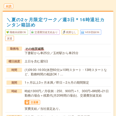
未読
＼夏の2ヶ月限定ワーク／週3日＊16時退社カ
ンタン箱詰め
職種未経験OK
交通費別途支給あり
残業なし
WEB登録OK
派遣
その他茨城県
勤務地
下妻駅から車25分／玉村駅から車25分
土日を含む週5日
曜日頻度
(1)09:00-16:00(休憩60分)※10時スタート・13時スタートな
時間
ど、勤務時間の相談OK！…
1ヶ月以上3ヶ月未満／即日～2カ月の期間限定
期間
時給1300円／月収例：250、900円＝1、300円×8時間×21日
時給
勤務の場合＋残業代(月20時間の場合)、交通費別途支給
交通費
実費支給／当社規定あり。