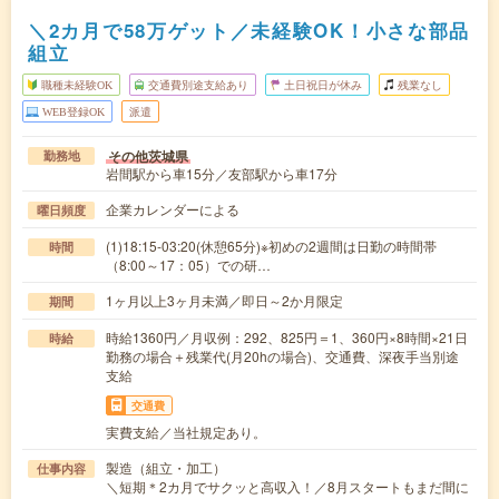
＼2カ月で58万ゲット／未経験OK！小さな部品
組立
職種未経験OK
交通費別途支給あり
土日祝日が休み
残業なし
WEB登録OK
派遣
その他茨城県
勤務地
岩間駅から車15分／友部駅から車17分
企業カレンダーによる
曜日頻度
(1)18:15-03:20(休憩65分)※初めの2週間は日勤の時間帯
時間
（8:00～17：05）での研…
1ヶ月以上3ヶ月未満／即日～2か月限定
期間
時給1360円／月収例：292、825円＝1、360円×8時間×21日
時給
勤務の場合＋残業代(月20hの場合)、交通費、深夜手当別途
支給
交通費
実費支給／当社規定あり。
製造（組立・加工）
仕事内容
＼短期＊2カ月でサクッと高収入！／8月スタートもまだ間に