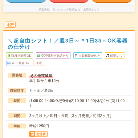
派遣会社
ランスタッド株式会社 北関東エリア
未読
＼超自由シフト！／週3日～＊1日3h～OK容器
の仕分け
職種未経験OK
交通費別途支給あり
土日祝日が休み
残業なし
WEB登録OK
派遣
その他茨城県
勤務地
幸手駅から車15分
月～金／週3日
曜日頻度
(1)09:00-14:00(休憩0分)(2)10:00-14:00(休憩0分)(3)11:00-
時間
1…
3ヶ月以上／即日～長期（3ヶ月更新／初回2ヶ月）
期間
時給1250円
時給
交通費