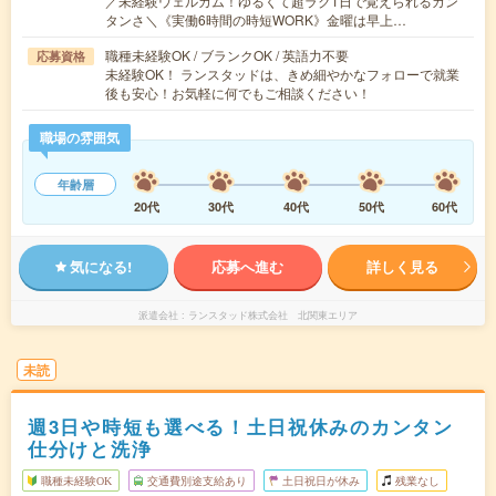
／未経験ウェルカム！ゆるくて超ラク1日で覚えられるカン
タンさ＼《実働6時間の時短WORK》金曜は早上…
職種未経験OK / ブランクOK / 英語力不要
応募資格
未経験OK！ ランスタッドは、きめ細やかなフォローで就業
後も安心！お気軽に何でもご相談ください！
職場の雰囲気
年齢層
20代
30代
40代
50代
60代
気になる!
応募へ進む
詳しく見る
派遣会社
ランスタッド株式会社 北関東エリア
未読
週3日や時短も選べる！土日祝休みのカンタン
仕分けと洗浄
職種未経験OK
交通費別途支給あり
土日祝日が休み
残業なし