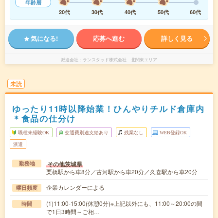
年齢層
20代
30代
40代
50代
60代
気になる!
応募へ進む
詳しく見る
派遣会社
ランスタッド株式会社 北関東エリア
未読
ゆったり11時以降始業！ひんやりチルド倉庫内
＊食品の仕分け
職種未経験OK
交通費別途支給あり
残業なし
WEB登録OK
派遣
その他茨城県
勤務地
栗橋駅から車8分／古河駅から車20分／久喜駅から車20分
企業カレンダーによる
曜日頻度
(1)11:00-15:00(休憩0分)※上記以外にも、11:00～20:00の間
時間
で1日3時間～ご相…