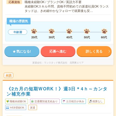
職種未経験OK / ブランクOK / 英語力不要
応募資格
未経験OKスキル不問、資格不問初めての派遣社員OK ランス
タッドは、きめ細やかなフォローで就業後も安…
職場の雰囲気
年齢層
20代
30代
40代
50代
60代
気になる!
応募へ進む
詳しく見る
派遣会社
ランスタッド株式会社 北関東エリア
未読
《2カ月の短期WORK！》週3日＊4ｈ～カンタ
ン補充作業
職種未経験OK
交通費別途支給あり
土日祝日が休み
残業なし
WEB登録OK
派遣