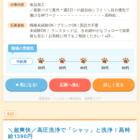
食品加工
仕事内容
／最新バズリ案件＊週2日～の超自由シフト！＼自分優先で
働ける神ワーク－－－－－－－－－－－－－高時給…
職種未経験OK / ブランクOK / 英語力不要
応募資格
未経験OK！ ランスタッドは、きめ細やかなフォローで就業
後も安心！お気軽に何でもご相談ください！※詳…
職場の雰囲気
年齢層
20代
30代
40代
50代
60代
気になる!
応募へ進む
詳しく見る
派遣会社
ランスタッド株式会社 北関東エリア
未読
＼超爽快／高圧洗浄で「シャッ」と洗浄！高時
給1390円