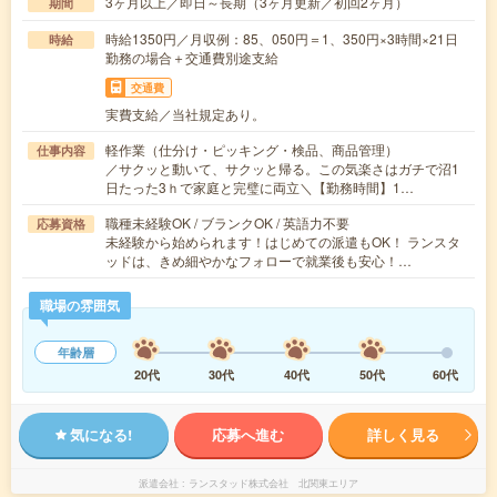
3ヶ月以上／即日～長期（3ヶ月更新／初回2ヶ月）
期間
時給1350円／月収例：85、050円＝1、350円×3時間×21日
時給
勤務の場合＋交通費別途支給
交通費
実費支給／当社規定あり。
軽作業（仕分け・ピッキング・検品、商品管理）
仕事内容
／サクッと動いて、サクッと帰る。この気楽さはガチで沼1
日たった3ｈで家庭と完璧に両立＼【勤務時間】1…
職種未経験OK / ブランクOK / 英語力不要
応募資格
未経験から始められます！はじめての派遣もOK！ ランスタ
ッドは、きめ細やかなフォローで就業後も安心！…
職場の雰囲気
年齢層
20代
30代
40代
50代
60代
気になる!
応募へ進む
詳しく見る
派遣会社
ランスタッド株式会社 北関東エリア