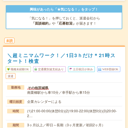
興味があったら「★気になる！」をタップ！
「気になる！」を押しておくと、派遣会社から
「面談確約」
や
「応募歓迎」
が届きます！
未読
＼超ミニマムワーク！／1日3ｈだけ＊21時ス
タート！検査
職種未経験OK
交通費別途支給あり
土日祝日が休み
WEB登録OK
派遣
その他茨城県
勤務地
南栗橋駅から車10分／幸手駅から車15分
企業カレンダーによる
曜日頻度
(1)21:00-00:00(休憩0分)(2)19:00-22:00(休憩0分)(3)20:00-
時間
2…
3ヶ月以上／即日～長期（3ヶ月更新／初回2ヶ月）
期間