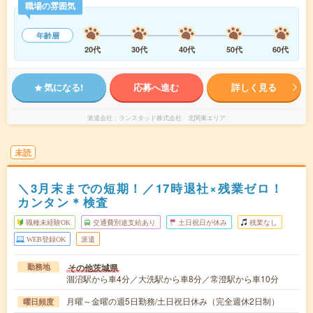
職場の雰囲気
年齢層
20代
30代
40代
50代
60代
気になる!
応募へ進む
詳しく見る
派遣会社
ランスタッド株式会社 北関東エリア
未読
＼3月末までの短期！／17時退社×残業ゼロ！
カンタン＊検査
職種未経験OK
交通費別途支給あり
土日祝日が休み
残業なし
WEB登録OK
派遣
その他茨城県
勤務地
涸沼駅から車4分／大洗駅から車8分／常澄駅から車10分
月曜～金曜の週5日勤務/土日祝日休み（完全週休2日制）
曜日頻度