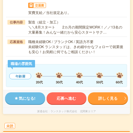
交通費
実費支給／当社規定あり。
製造（組立・加工）
仕事内容
＼＼8月スタート 2カ月の期間限定WORK！／／13名の
大量募集！みんな一緒だから安心スタートサク…
職種未経験OK / ブランクOK / 英語力不要
応募資格
未経験OK ランスタッドは、きめ細やかなフォローで就業後
も安心！お気軽に何でもご相談ください！
職場の雰囲気
年齢層
20代
30代
40代
50代
60代
気になる!
応募へ進む
詳しく見る
派遣会社
ランスタッド株式会社 北関東エリア
未読