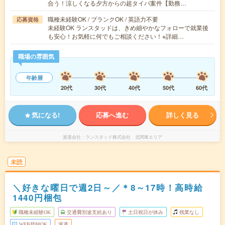
合う！涼しくなる夕方からの超タイパ案件【勤務…
職種未経験OK / ブランクOK / 英語力不要
応募資格
未経験OK ランスタッドは、きめ細やかなフォローで就業後
も安心！お気軽に何でもご相談ください！※詳細…
職場の雰囲気
年齢層
20代
30代
40代
50代
60代
気になる!
応募へ進む
詳しく見る
派遣会社
ランスタッド株式会社 北関東エリア
未読
＼好きな曜日で週2日～／＊8～17時！高時給
1440円梱包
職種未経験OK
交通費別途支給あり
土日祝日が休み
残業なし
WEB登録OK
派遣