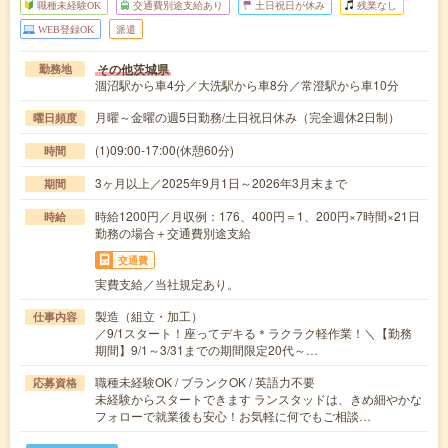
職種未経験OK
交通費別途支給あり
土日祝日が休み
残業なし
WEB登録OK
派遣
その他茨城県
勤務地
涸沼駅から車4分／大洗駅から車8分／常澄駅から車10分
月曜～金曜の週5日勤務/土日祝日休み（完全週休2日制）
曜日頻度
(1)09:00-17:00(休憩60分)
時間
3ヶ月以上／2025年9月1日～2026年3月末まで
期間
時給1200円／月収例：176、400円＝1、200円×7時間×21日
時給
勤務の場合＋交通費別途支給
交通費
実費支給／当社規定あり。
製造（組立・加工）
仕事内容
／9/1スタート！座ってデキる＊ラクラク軽作業！＼【勤務
期間】9/1～3/31までの期間限定20代～…
職種未経験OK / ブランクOK / 英語力不要
応募資格
未経験からスタートできます ランスタッドは、きめ細やかな
フォローで就業後も安心！お気軽に何でもご相談…