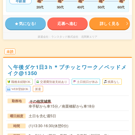
年齢層
20代
30代
40代
50代
60代
気になる!
応募へ進む
詳しく見る
派遣会社
ランスタッド株式会社 北関東エリア
未読
＼午後ダケ1日3ｈ＊プチッとワーク／ベッドメ
イク@1350
職種未経験OK
交通費別途支給あり
土日祝日が休み
残業なし
WEB登録OK
派遣
その他茨城県
勤務地
幸手駅から車15分／南栗橋駅から車18分
土日を含む週5日
曜日頻度
(1)13:30-16:30(休憩0分)
時間