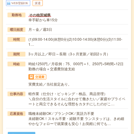
WEB登録OK
派遣
その他茨城県
勤務地
幸手駅から車15分
月～金／週3日
曜日頻度
(1)09:00-14:00(休憩0分)(2)10:00-14:00(休憩0分)(3)11:00-
時間
1…
3ヶ月以上／即日～長期（3ヶ月更新／初回2ヶ月）
期間
時給1250円／月収例：75、000円＝1、250円×5時間×12日
時給
勤務の場合＋交通費別途支給
交通費
実費支給／当社規定あり。
軽作業（仕分け・ピッキング・検品、商品管理）
仕事内容
＼自分の生活スタイルに合わせて働きたい／家庭やプライベ
ートと両立できるそんな理想をカタチにしたのがこ…
職種未経験OK / ブランクOK / 英語力不要
応募資格
未経験OK！スキル不要・経験不要 ランスタッドは、きめ細
やかなフォローで就業後も安心！お気軽に何でも…