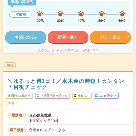
職場の雰囲気
年齢層
20代
30代
40代
50代
60代
気になる!
応募へ進む
詳しく見る
派遣会社
ランスタッド株式会社 北関東エリア
未読
＼ゆるっと週3日！／水木金の時短！カンタン
＊目視チェック
職種未経験OK
交通費別途支給あり
残業なし
WEB登録OK
派遣
その他茨城県
勤務地
下妻駅から車15分
企業カレンダーによる
曜日頻度