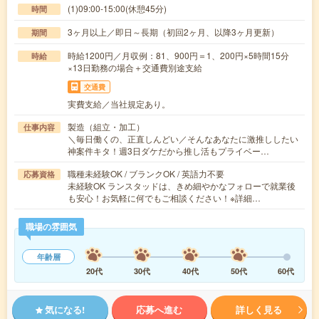
(1)09:00-15:00(休憩45分)
時間
3ヶ月以上／即日～長期（初回2ヶ月、以降3ヶ月更新）
期間
時給1200円／月収例：81、900円＝1、200円×5時間15分
時給
×13日勤務の場合＋交通費別途支給
交通費
実費支給／当社規定あり。
製造（組立・加工）
仕事内容
＼毎日働くの、正直しんどい／そんなあなたに激推ししたい
神案件キタ！週3日ダケだから推し活もプライベー…
職種未経験OK / ブランクOK / 英語力不要
応募資格
未経験OK ランスタッドは、きめ細やかなフォローで就業後
も安心！お気軽に何でもご相談ください！※詳細…
職場の雰囲気
年齢層
20代
30代
40代
50代
60代
気になる!
応募へ進む
詳しく見る