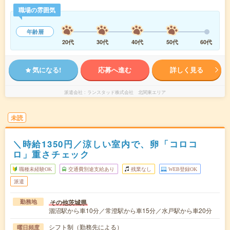
職場の雰囲気
年齢層
20代
30代
40代
50代
60代
気になる!
応募へ進む
詳しく見る
派遣会社
ランスタッド株式会社 北関東エリア
未読
＼時給1350円／涼しい室内で、卵「コロコ
ロ」重さチェック
職種未経験OK
交通費別途支給あり
残業なし
WEB登録OK
派遣
その他茨城県
勤務地
涸沼駅から車10分／常澄駅から車15分／水戸駅から車20分
シフト制（勤務先による）
曜日頻度