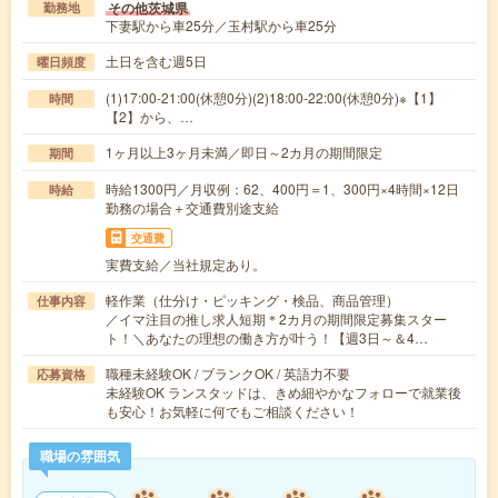
その他茨城県
勤務地
下妻駅から車25分／玉村駅から車25分
土日を含む週5日
曜日頻度
(1)17:00-21:00(休憩0分)(2)18:00-22:00(休憩0分)※【1】
時間
【2】から、…
1ヶ月以上3ヶ月未満／即日～2カ月の期間限定
期間
時給1300円／月収例：62、400円＝1、300円×4時間×12日
時給
勤務の場合＋交通費別途支給
交通費
実費支給／当社規定あり。
軽作業（仕分け・ピッキング・検品、商品管理）
仕事内容
／イマ注目の推し求人短期＊2カ月の期間限定募集スター
ト！＼あなたの理想の働き方が叶う！【週3日～＆4…
職種未経験OK / ブランクOK / 英語力不要
応募資格
未経験OK ランスタッドは、きめ細やかなフォローで就業後
も安心！お気軽に何でもご相談ください！
職場の雰囲気