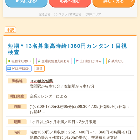
気になる!
応募へ進む
詳しく見る
派遣会社
ランスタッド株式会社 北関東エリア
未読
短期＊13名募集高時給1360円カンタン！目視
検査
職種未経験OK
交通費別途支給あり
土日祝日が休み
残業なし
WEB登録OK
派遣
その他茨城県
勤務地
岩間駅から車15分／友部駅から車17分
企業カレンダーによる
曜日頻度
(1)08:00-17:05(休憩65分)(2)08:30-17:05(休憩65分)※休憩：
時間
お昼45…
1ヶ月以上3ヶ月未満／即日～2か月限定
期間
時給1360円／月収例：262、400円＝1、360円×8時間×21日
時給
勤務の場合＋残業代(月20hの場合)、交通費別途支給