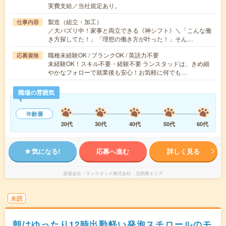
実費支給／当社規定あり。
製造（組立・加工）
仕事内容
／大バズリ中！家事と両立できる《神シフト》＼「こんな働
き方探してた！」「理想の働き方が叶った！」そん…
職種未経験OK / ブランクOK / 英語力不要
応募資格
未経験OK！スキル不要・経験不要 ランスタッドは、きめ細
やかなフォローで就業後も安心！お気軽に何でも…
職場の雰囲気
年齢層
20代
30代
40代
50代
60代
気になる!
応募へ進む
詳しく見る
派遣会社
ランスタッド株式会社 北関東エリア
未読
朝はゆったり12時出勤軽い発泡スチロールのモ