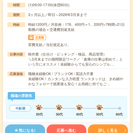
(1)09:00-17:00(休憩60分)
時間
3ヶ月以上／即日～2026年3月末まで
期間
時給1200円／月収例：176、400円＝1、200円×7時間×21日
時給
勤務の場合＋交通費別途支給
交通費
実費支給／当社規定あり。
軽作業（仕分け・ピッキング・検品、商品管理）
仕事内容
＼3月末までの期間限定ワーク／「倉庫の仕事は初めて」と
いう方にオススメ！未経験からでも安心のシンプル…
職種未経験OK / ブランクOK / 英語力不要
応募資格
未経験OK！カンタンな入力程度 ランスタッドは、きめ細や
かなフォローで就業後も安心！お気軽に何でもご…
職場の雰囲気
年齢層
20代
30代
40代
50代
60代
気になる!
応募へ進む
詳しく見る