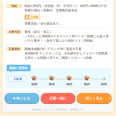
時給1390円／月収例：87、570円＝1、390円×3時間×21日
時給
勤務の場合＋残業代、交通費別途支給
交通費
実費支給／当社規定あり。
製造（組立・加工）
仕事内容
／1日たった3時間のスキマバイトWワーク＊副業にも超人気
バズり案件！＼条件で選ぶなら絶対ココ！高時給…
職種未経験OK / ブランクOK / 英語力不要
応募資格
未経験OK ランスタッドは、きめ細やかなフォローで就業後
も安心！お気軽に何でもご相談ください！※詳細…
職場の雰囲気
年齢層
20代
30代
40代
50代
60代
気になる!
応募へ進む
詳しく見る
派遣会社
ランスタッド株式会社 北関東エリア