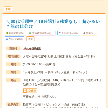
未読
＼60代活躍中／16時退社×残業なし！超かるい
＊箱の仕分け
職種未経験OK
交通費別途支給あり
土日祝日が休み
残業なし
WEB登録OK
派遣
その他茨城県
勤務地
月曜～金曜の週5日勤務/土日祝日休み（完全週休2日制）
曜日頻度
(1)09:00-16:00(休憩60分)
時間
3ヶ月以上／即日～長期（3ヶ月更新／初回2ヶ月）
期間
時給1166円／月収例：146、916円＝1、166円×6時間×21日
時給
勤務の場合＋交通費別途支給
交通費
実費支給／当社規定あり。
軽作業（仕分け・ピッキング・検品、商品管理）
仕事内容