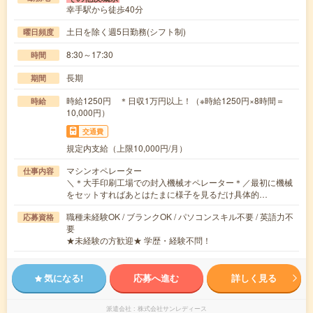
幸手駅から徒歩40分
土日を除く週5日勤務(シフト制)
曜日頻度
8:30～17:30
時間
長期
期間
時給1250円 ＊日収1万円以上！（※時給1250円×8時間＝
時給
10,000円）
交通費
規定内支給（上限10,000円/月）
マシンオペレーター
仕事内容
＼＊大手印刷工場での封入機械オペレーター＊／最初に機械
をセットすればあとはたまに様子を見るだけ具体的…
職種未経験OK / ブランクOK / パソコンスキル不要 / 英語力不
応募資格
要
★未経験の方歓迎★ 学歴・経験不問！
気になる!
応募へ進む
詳しく見る
派遣会社
株式会社サンレディース