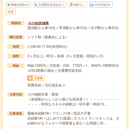
職種未経験OK
交通費別途支給あり
残業なし
WEB登録OK
派遣
その他茨城県
勤務地
涸沼駅から車10分／常澄駅から車15分／水戸駅から車20分
シフト制（勤務先による）
曜日頻度
(1)08:00-17:00(休憩90分)
時間
3ヶ月以上／即日～長期（3ヶ月更新／初回2ヶ月）
期間
時給1390円／月収例：239、775円＝1、390円×7時間30分
時給
×23日勤務の場合＋交通費別途支給
交通費
実費支給／当社規定あり。
その他軽作業・製造
仕事内容
《未経験からしっかり稼げる高待遇！》－－－－－－－－－
－－－－特別なスキルや経験は一切不要！時給13…
職種未経験OK / ブランクOK / 英語力不要
応募資格
未経験OK！はじめての派遣にオススメ ランスタッドは、き
め細やかなフォローで就業後も安心！お気軽に何…