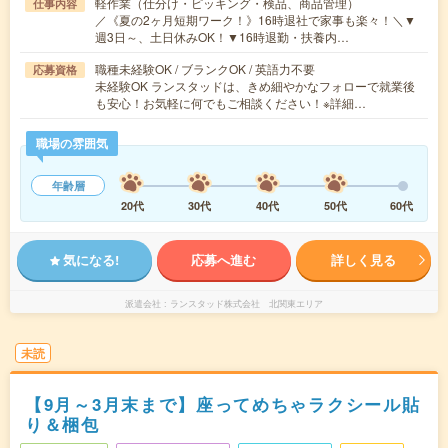
軽作業（仕分け・ピッキング・検品、商品管理）
仕事内容
／《夏の2ヶ月短期ワーク！》16時退社で家事も楽々！＼▼
週3日～、土日休みOK！▼16時退勤・扶養内…
職種未経験OK / ブランクOK / 英語力不要
応募資格
未経験OK ランスタッドは、きめ細やかなフォローで就業後
も安心！お気軽に何でもご相談ください！※詳細…
職場の雰囲気
年齢層
20代
30代
40代
50代
60代
気になる!
応募へ進む
詳しく見る
派遣会社
ランスタッド株式会社 北関東エリア
未読
【9月～3月末まで】座ってめちゃラクシール貼
り＆梱包