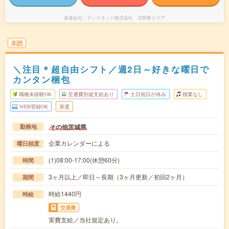
派遣会社
ランスタッド株式会社 北関東エリア
未読
＼注目＊超自由シフト／週2日～好きな曜日で
カンタン梱包
職種未経験OK
交通費別途支給あり
土日祝日が休み
残業なし
WEB登録OK
派遣
その他茨城県
勤務地
企業カレンダーによる
曜日頻度
(1)08:00-17:00(休憩60分)
時間
3ヶ月以上／即日～長期（3ヶ月更新／初回2ヶ月）
期間
時給1440円
時給
交通費
実費支給／当社規定あり。