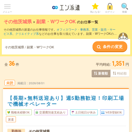
メニュー
気になる!
ログイン
検索
その他茨城県
×
副業・WワークOK
のお仕事一覧
その他茨城県の派遣のお仕事情報です。
オフィスワーク・事務系
、
営業・販売・サー
ビス系
、
クリエイティブ系
などのお仕事を取り揃えています。副業・WワークOKの条
件の他に、
交通費別途支給あり
、
職種未経験OK
、
友だちと一緒の応募OK
などのこだ
わり条件も取り揃えています。
条件の変更
その他茨城県 / 副業・WワークOK
36
1,351
全
件
平均時給:
円
時給順
新着順
未読
掲載日
2026/08/01
【長期×無料送迎あり】週5勤務歓迎！印刷工場
で機械オペレーター
職種未経験OK
交通費別途支給あり
土日祝日が休み
WEB登録OK
派遣
その他茨城県
勤務地