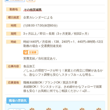
その他茨城県
勤務地
企業カレンダーによる
曜日頻度
(1)08:00-17:00(休憩60分)
時間
3ヶ月以上／即日～長期（3ヶ月更新／初回2ヶ月）
期間
時給1440円／月収例：138、240円＝1、440円×8時間×12日
時給
勤務の場合＋交通費別途支給
交通費
実費支給／当社規定あり。
食品加工
仕事内容
／しゅふの理想ワークが叶う！家庭との両立に理解があるか
ら、急なシフト調整も安心＼スタッフみ～んな明る…
職種未経験OK / ブランクOK / 英語力不要
応募資格
未経験OK！ ランスタッドは、きめ細やかなフォローで就業
後も安心！お気軽に何でもご相談ください！※詳…
職場の雰囲気