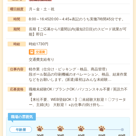
月～金・土・祝
曜日頻度
8:00～16:4520:00～4:45※表記のうち実働7時間45分です。
時間
長期【ご応募から1週間以内(最短2日目)のスピード就業が可
期間
能】即日～
時給1730円
時給
交通費
交通費支給有り
軽作業（仕分け・ピッキング・検品、商品管理）
仕事内容
段ボール製品の印刷機械のオペレーション、検品、結束作業
などをお願いします。(派遣)最初はみんな未経験…
職種未経験OK / ブランクOK / パソコンスキル不要 / 英語力不
応募資格
要
【来社不要、WEB登録OK！】〇未経験大歓迎！〇フリータ
ー、主婦(夫) 大歓迎！ ※お仕事の掛け持ち…
職場の雰囲気
年齢層
20代
30代
40代
50代
60代