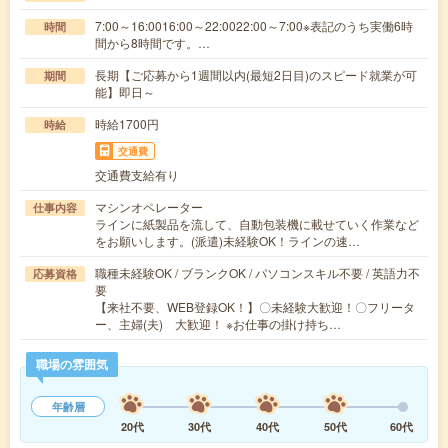
7:00～16:0016:00～22:0022:00～7:00※表記のうち実働6時
時間
間から8時間です。…
長期【ご応募から1週間以内(最短2日目)のスピード就業が可
期間
能】即日～
時給1700円
時給
交通費
交通費支給有り
マシンオペレーター
仕事内容
ラインに紙製品を流して、自動包装機に載せていく作業など
をお願いします。(派遣)未経験OK！ラインの速…
職種未経験OK / ブランクOK / パソコンスキル不要 / 英語力不
応募資格
要
【来社不要、WEB登録OK！】〇未経験大歓迎！〇フリータ
ー、主婦(夫) 大歓迎！ ※お仕事の掛け持ち…
職場の雰囲気
年齢層
20代
30代
40代
50代
60代