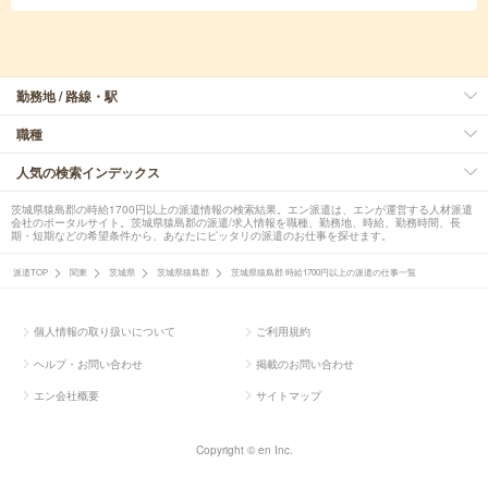
勤務地 / 路線・駅
職種
人気の検索インデックス
茨城県猿島郡の時給1700円以上の派遣情報の検索結果。エン派遣は、エンが運営する人材派遣
会社のポータルサイト。茨城県猿島郡の派遣/求人情報を職種、勤務地、時給、勤務時間、長
期・短期などの希望条件から、あなたにピッタリの派遣のお仕事を探せます。
派遣TOP
関東
茨城県
茨城県猿島郡
茨城県猿島郡 時給1700円以上の派遣の仕事一覧
個人情報の取り扱いについて
ご利用規約
ヘルプ・お問い合わせ
掲載のお問い合わせ
エン会社概要
サイトマップ
Copyright © en Inc.