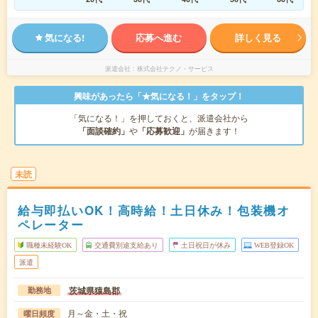
気になる!
応募へ進む
詳しく見る
派遣会社
株式会社テクノ・サービス
興味があったら「★気になる！」をタップ！
「気になる！」を押しておくと、派遣会社から
「面談確約」
や
「応募歓迎」
が届きます！
未読
給与即払いOK！高時給！土日休み！包装機オ
ペレーター
職種未経験OK
交通費別途支給あり
土日祝日が休み
WEB登録OK
派遣
茨城県猿島郡
勤務地
月～金・土・祝
曜日頻度