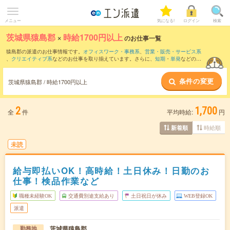
メニュー
気になる!
ログイン
検索
茨城県猿島郡
×
時給1700円以上
のお仕事一覧
猿島郡の派遣のお仕事情報です。
オフィスワーク・事務系
、
営業・販売・サービス系
、
クリエイティブ系
などのお仕事を取り揃えています。さらに、
短期
・
単発
などの期
間や、
職種未経験OK
などのこだわり条件で絞り込んでいただけます。
条件の変更
茨城県猿島郡 / 時給1700円以上
2
1,700
全
件
平均時給:
円
時給順
新着順
未読
給与即払いOK！高時給！土日休み！日勤のお
仕事！検品作業など
職種未経験OK
交通費別途支給あり
土日祝日が休み
WEB登録OK
派遣
茨城県猿島郡
勤務地