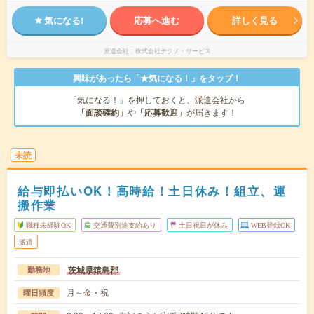
気になる!
応募へ進む
詳しく見る
派遣会社
株式会社テクノ・サービス
興味があったら「★気になる！」をタップ！
「気になる！」を押しておくと、派遣会社から
「面談確約」
や
「応募歓迎」
が届きます！
未読
給与即払いOK！高時給！土日休み！組立、運
搬作業
職種未経験OK
交通費別途支給あり
土日祝日が休み
WEB登録OK
派遣
茨城県猿島郡
勤務地
月～金・祝
曜日頻度