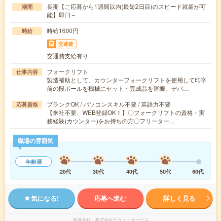
長期【ご応募から1週間以内(最短2日目)のスピード就業が可
期間
能】即日～
時給1600円
時給
交通費
交通費支給有り
フォークリフト
仕事内容
製造補助として、カウンターフォークリフトを使用して印字
前の段ボールを機械にセット・完成品を運搬、デバ…
ブランクOK / パソコンスキル不要 / 英語力不要
応募資格
【来社不要、WEB登録OK！】〇フォークリフトの資格・実
務経験(カウンター)をお持ちの方〇フリーター…
職場の雰囲気
年齢層
20代
30代
40代
50代
60代
気になる!
応募へ進む
詳しく見る
派遣会社
株式会社テクノ・サービス