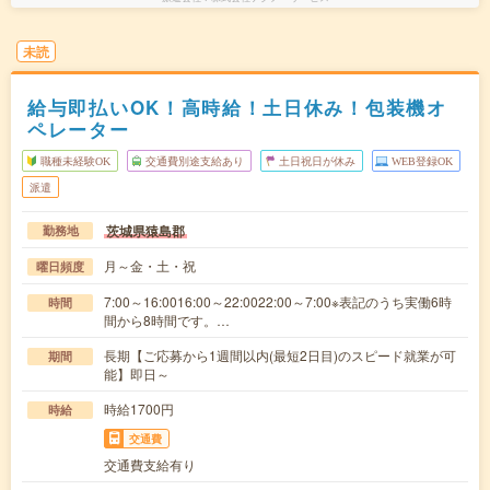
未読
給与即払いOK！高時給！土日休み！包装機オ
ペレーター
職種未経験OK
交通費別途支給あり
土日祝日が休み
WEB登録OK
派遣
茨城県猿島郡
勤務地
月～金・土・祝
曜日頻度
7:00～16:0016:00～22:0022:00～7:00※表記のうち実働6時
時間
間から8時間です。…
長期【ご応募から1週間以内(最短2日目)のスピード就業が可
期間
能】即日～
時給1700円
時給
交通費
交通費支給有り