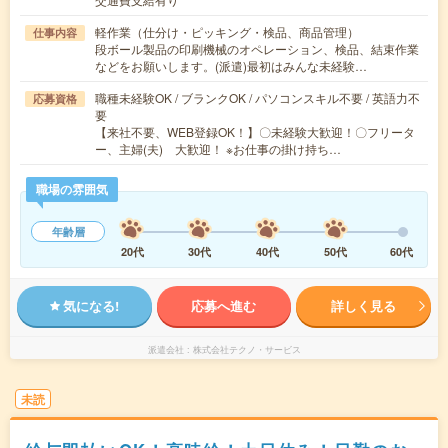
軽作業（仕分け・ピッキング・検品、商品管理）
仕事内容
段ボール製品の印刷機械のオペレーション、検品、結束作業
などをお願いします。(派遣)最初はみんな未経験…
職種未経験OK / ブランクOK / パソコンスキル不要 / 英語力不
応募資格
要
【来社不要、WEB登録OK！】〇未経験大歓迎！〇フリータ
ー、主婦(夫) 大歓迎！ ※お仕事の掛け持ち…
職場の雰囲気
年齢層
20代
30代
40代
50代
60代
気になる!
応募へ進む
詳しく見る
派遣会社
株式会社テクノ・サービス
未読