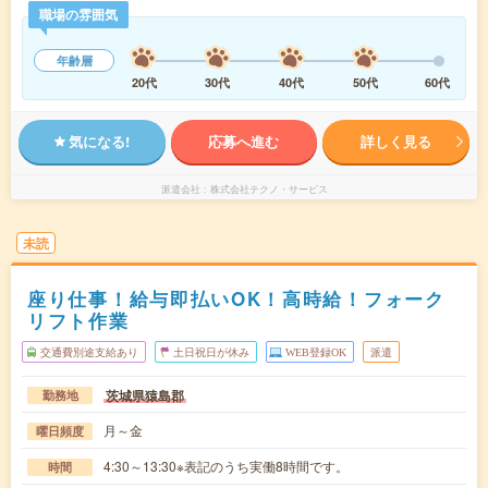
職場の雰囲気
年齢層
20代
30代
40代
50代
60代
気になる!
応募へ進む
詳しく見る
派遣会社
株式会社テクノ・サービス
未読
座り仕事！給与即払いOK！高時給！フォーク
リフト作業
交通費別途支給あり
土日祝日が休み
WEB登録OK
派遣
茨城県猿島郡
勤務地
月～金
曜日頻度
4:30～13:30※表記のうち実働8時間です。
時間