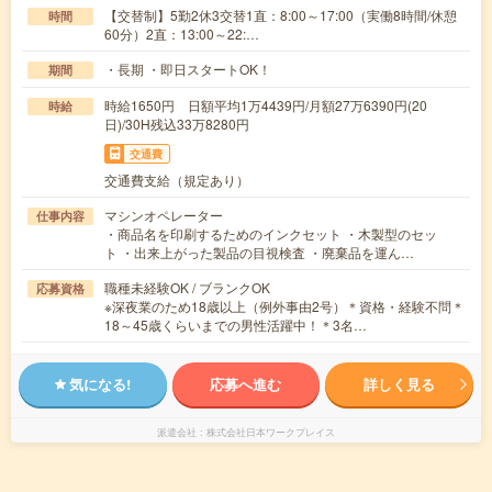
【交替制】5勤2休3交替1直：8:00～17:00（実働8時間/休憩
時間
60分）2直：13:00～22:…
・長期 ・即日スタートOK！
期間
時給1650円 日額平均1万4439円/月額27万6390円(20
時給
日)/30H残込33万8280円
交通費
交通費支給（規定あり）
マシンオペレーター
仕事内容
・商品名を印刷するためのインクセット ・木製型のセッ
ト ・出来上がった製品の目視検査 ・廃棄品を運ん…
職種未経験OK / ブランクOK
応募資格
※深夜業のため18歳以上（例外事由2号）＊資格・経験不問＊
18～45歳くらいまでの男性活躍中！＊3名…
気になる!
応募へ進む
詳しく見る
派遣会社
株式会社日本ワークプレイス