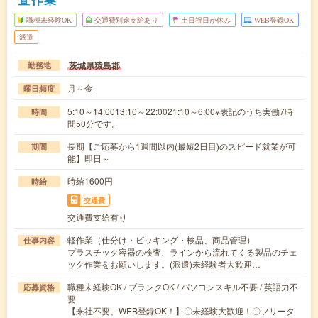
職種未経験OK
交通費別途支給あり
土日祝日が休み
WEB登録OK
派遣
茨城県猿島郡
勤務地
月～金
曜日頻度
5:10～14:0013:10～22:0021:10～6:00※表記のうち実働7時
時間
間50分です。
長期【ご応募から1週間以内(最短2日目)のスピード就業が可
期間
能】即日～
時給1600円
時給
交通費
交通費支給有り
軽作業（仕分け・ピッキング・検品、商品管理）
仕事内容
プラスチック容器の検査、ラインから流れてくる製品のチェ
ック作業をお願いします。(派遣)未経験者大歓迎…
職種未経験OK / ブランクOK / パソコンスキル不要 / 英語力不
応募資格
要
【来社不要、WEB登録OK！】〇未経験大歓迎！〇フリータ