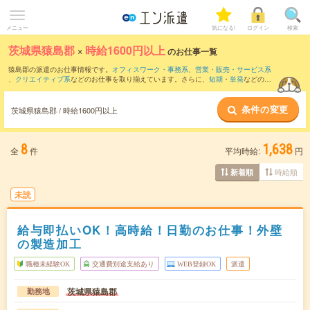
メニュー
気になる!
ログイン
検索
茨城県猿島郡
×
時給1600円以上
のお仕事一覧
猿島郡の派遣のお仕事情報です。
オフィスワーク・事務系
、
営業・販売・サービス系
、
クリエイティブ系
などのお仕事を取り揃えています。さらに、
短期
・
単発
などの期
間や、
職種未経験OK
などのこだわり条件で絞り込んでいただけます。
条件の変更
茨城県猿島郡 / 時給1600円以上
8
1,638
全
件
平均時給:
円
時給順
新着順
未読
給与即払いOK！高時給！日勤のお仕事！外壁
の製造加工
職種未経験OK
交通費別途支給あり
WEB登録OK
派遣
茨城県猿島郡
勤務地