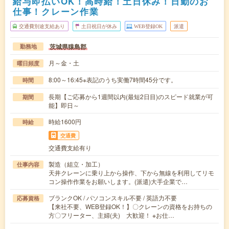
給与即払いOK！高時給！土日休み！日勤のお
仕事！クレーン作業
交通費別途支給あり
土日祝日が休み
WEB登録OK
派遣
茨城県猿島郡
勤務地
月～金・土
曜日頻度
8:00～16:45※表記のうち実働7時間45分です。
時間
長期【ご応募から1週間以内(最短2日目)のスピード就業が可
期間
能】即日～
時給1600円
時給
交通費
交通費支給有り
製造（組立・加工）
仕事内容
天井クレーンに乗り上から操作、下から無線を利用してリモ
コン操作作業をお願いします。(派遣)大手企業で…
ブランクOK / パソコンスキル不要 / 英語力不要
応募資格
【来社不要、WEB登録OK！】〇クレーンの資格をお持ちの
方〇フリーター、主婦(夫) 大歓迎！ ※お仕…