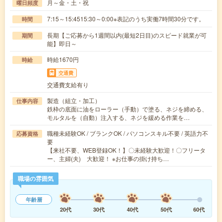
月～金・土・祝
曜日頻度
7:15～15:4515:30～0:00※表記のうち実働7時間30分です。
時間
長期【ご応募から1週間以内(最短2日目)のスピード就業が可
期間
能】即日～
時給1670円
時給
交通費
交通費支給有り
製造（組立・加工）
仕事内容
鉄枠の底面に油をローラー（手動）で塗る、ネジを締める、
モルタルを（自動）注入する、ネジを緩める作業を…
職種未経験OK / ブランクOK / パソコンスキル不要 / 英語力不
応募資格
要
【来社不要、WEB登録OK！】〇未経験大歓迎！〇フリータ
ー、主婦(夫) 大歓迎！ ※お仕事の掛け持ち…
職場の雰囲気
年齢層
20代
30代
40代
50代
60代