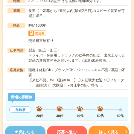
8:30～17:00※表記のうち実働7時間45分です。
時間
長期【ご応募から1週間以内(最短2日目)のスピード就業が可
期間
能】即日～
時給1600円
時給
交通費
交通費支給有り
製造（組立・加工）
仕事内容
ドライバーを使用しトラックの助手席の組立、出来上がった
製品の運搬業務をお願いします。(派遣)未経験者…
職種未経験OK / ブランクOK / パソコンスキル不要 / 英語力不
応募資格
要
【来社不要、WEB登録OK！】〇未経験大歓迎！〇フリータ
ー、主婦(夫) 大歓迎！ ※お仕事の掛け持ち…
職場の雰囲気
年齢層
20代
30代
40代
50代
60代
気になる!
応募へ進む
詳しく見る