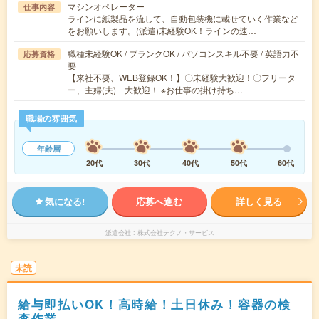
マシンオペレーター
仕事内容
ラインに紙製品を流して、自動包装機に載せていく作業など
をお願いします。(派遣)未経験OK！ラインの速…
職種未経験OK / ブランクOK / パソコンスキル不要 / 英語力不
応募資格
要
【来社不要、WEB登録OK！】〇未経験大歓迎！〇フリータ
ー、主婦(夫) 大歓迎！ ※お仕事の掛け持ち…
職場の雰囲気
年齢層
20代
30代
40代
50代
60代
気になる!
応募へ進む
詳しく見る
派遣会社
株式会社テクノ・サービス
未読
給与即払いOK！高時給！土日休み！容器の検
査作業