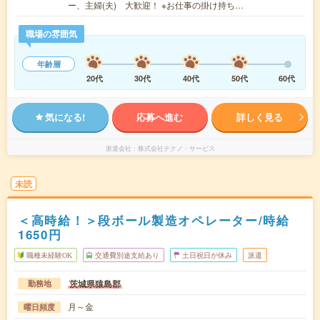
ー、主婦(夫) 大歓迎！ ※お仕事の掛け持ち…
職場の雰囲気
年齢層
20代
30代
40代
50代
60代
気になる!
応募へ進む
詳しく見る
派遣会社
株式会社テクノ・サービス
未読
＜高時給！＞段ボール製造オペレーター/時給
1650円
職種未経験OK
交通費別途支給あり
土日祝日が休み
派遣
茨城県猿島郡
勤務地
月～金
曜日頻度