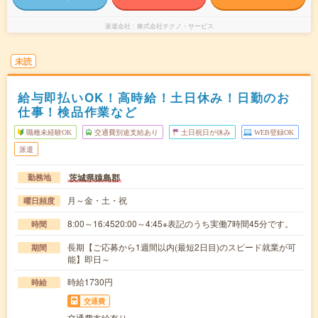
派遣会社
株式会社テクノ・サービス
未読
給与即払いOK！高時給！土日休み！日勤のお
仕事！検品作業など
職種未経験OK
交通費別途支給あり
土日祝日が休み
WEB登録OK
派遣
茨城県猿島郡
勤務地
月～金・土・祝
曜日頻度
8:00～16:4520:00～4:45※表記のうち実働7時間45分です。
時間
長期【ご応募から1週間以内(最短2日目)のスピード就業が可
期間
能】即日～
時給1730円
時給
交通費
交通費支給有り