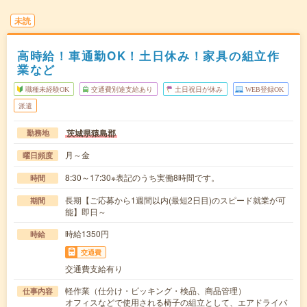
未読
高時給！車通勤OK！土日休み！家具の組立作
業など
職種未経験OK
交通費別途支給あり
土日祝日が休み
WEB登録OK
派遣
茨城県猿島郡
勤務地
月～金
曜日頻度
8:30～17:30※表記のうち実働8時間です。
時間
長期【ご応募から1週間以内(最短2日目)のスピード就業が可
期間
能】即日～
時給1350円
時給
交通費
交通費支給有り
軽作業（仕分け・ピッキング・検品、商品管理）
仕事内容
オフィスなどで使用される椅子の組立として、エアドライバ