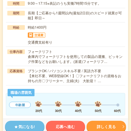
9:00～17:15※表記のうち実働7時間15分です。
時間
長期【ご応募から1週間以内(最短2日目)のスピード就業が可
期間
能】即日～
時給1400円
時給
交通費
交通費支給有り
フォークリフト
仕事内容
倉庫内でフォークリフトを使用しての製品の運搬、ピッキン
グ作業などをお願いします。(派遣)フォークリフ…
ブランクOK / パソコンスキル不要 / 英語力不要
応募資格
【来社不要、WEB登録OK！】〇フォークリフトの資格をお
持ちの方〇フリーター、主婦(夫) 大歓迎！ …
職場の雰囲気
年齢層
20代
30代
40代
50代
60代
気になる!
応募へ進む
詳しく見る