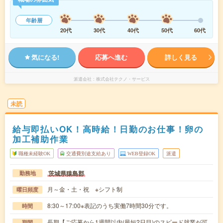
年齢層
20代
30代
40代
50代
60代
気になる!
応募へ進む
詳しく見る
派遣会社
株式会社テクノ・サービス
未読
給与即払いOK！高時給！日勤のお仕事！卵の
加工補助作業
職種未経験OK
交通費別途支給あり
WEB登録OK
派遣
茨城県猿島郡
勤務地
月～金・土・祝 ※シフト制
曜日頻度
8:30～17:00※表記のうち実働7時間30分です。
時間
長期【ご応募から1週間以内(最短2日目)のスピード就業が可
期間