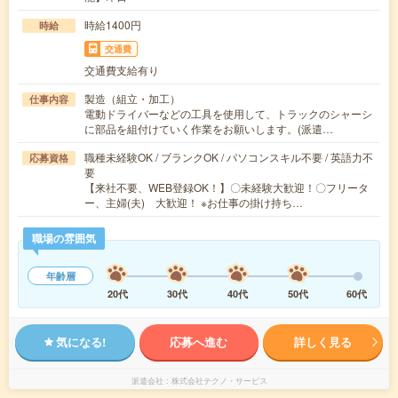
時給1400円
時給
交通費
交通費支給有り
製造（組立・加工）
仕事内容
電動ドライバーなどの工具を使用して、トラックのシャーシ
に部品を組付けていく作業をお願いします。(派遣…
職種未経験OK / ブランクOK / パソコンスキル不要 / 英語力不
応募資格
要
【来社不要、WEB登録OK！】〇未経験大歓迎！〇フリータ
ー、主婦(夫) 大歓迎！ ※お仕事の掛け持ち…
職場の雰囲気
年齢層
20代
30代
40代
50代
60代
気になる!
応募へ進む
詳しく見る
派遣会社
株式会社テクノ・サービス