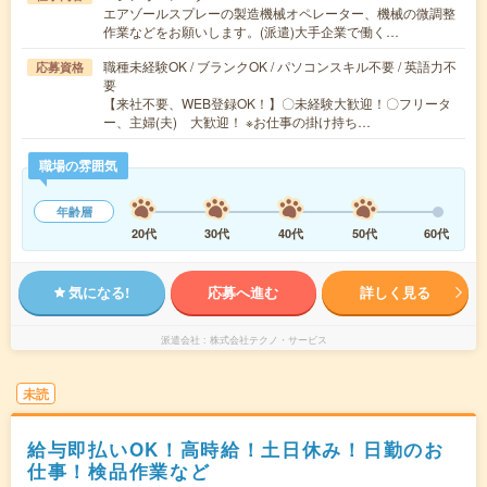
エアゾールスプレーの製造機械オペレーター、機械の微調整
作業などをお願いします。(派遣)大手企業で働く…
職種未経験OK / ブランクOK / パソコンスキル不要 / 英語力不
応募資格
要
【来社不要、WEB登録OK！】〇未経験大歓迎！〇フリータ
ー、主婦(夫) 大歓迎！ ※お仕事の掛け持ち…
職場の雰囲気
年齢層
20代
30代
40代
50代
60代
気になる!
応募へ進む
詳しく見る
派遣会社
株式会社テクノ・サービス
未読
給与即払いOK！高時給！土日休み！日勤のお
仕事！検品作業など