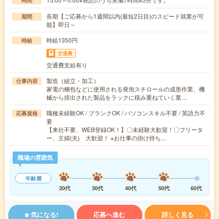
時間
長期【ご応募から1週間以内(最短2日目)のスピード就業が可
期間
能】即日～
時給1350円
時給
交通費
交通費支給有り
製造（組立・加工）
仕事内容
家電の梱包などに使用される発泡スチロールの成形作業、機
械から排出された製品をラックに積み重ねていく業…
職種未経験OK / ブランクOK / パソコンスキル不要 / 英語力不
応募資格
要
【来社不要、WEB登録OK！】〇未経験大歓迎！〇フリータ
ー、主婦(夫) 大歓迎！ ※お仕事の掛け持ち…
職場の雰囲気
年齢層
20代
30代
40代
50代
60代
気になる!
応募へ進む
詳しく見る