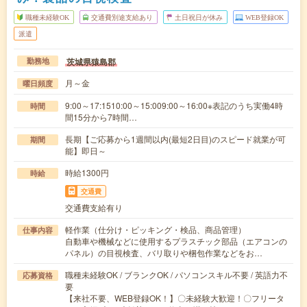
職種未経験OK
交通費別途支給あり
土日祝日が休み
WEB登録OK
派遣
茨城県猿島郡
勤務地
月～金
曜日頻度
9:00～17:1510:00～15:009:00～16:00※表記のうち実働4時
時間
間15分から7時間…
長期【ご応募から1週間以内(最短2日目)のスピード就業が可
期間
能】即日～
時給1300円
時給
交通費
交通費支給有り
軽作業（仕分け・ピッキング・検品、商品管理）
仕事内容
自動車や機械などに使用するプラスチック部品（エアコンの
パネル）の目視検査、バリ取りや梱包作業などをお…
職種未経験OK / ブランクOK / パソコンスキル不要 / 英語力不
応募資格
要
【来社不要、WEB登録OK！】〇未経験大歓迎！〇フリータ