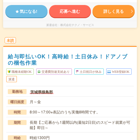
気になる!
応募へ進む
詳しく見る
派遣会社
株式会社テクノ・サービス
未読
給与即払いOK！高時給！土日休み！ドアノブ
の梱包作業
職種未経験OK
交通費別途支給あり
土日祝日が休み
WEB登録OK
派遣
茨城県猿島郡
勤務地
月～金
曜日頻度
8:00～17:00※表記のうち実働8時間です。
時間
長期【ご応募から1週間以内(最短2日目)のスピード就業が可
期間
能】即日～
時給1300円
時給