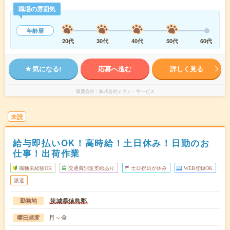
職場の雰囲気
年齢層
20代
30代
40代
50代
60代
気になる!
応募へ進む
詳しく見る
派遣会社
株式会社テクノ・サービス
未読
給与即払いOK！高時給！土日休み！日勤のお
仕事！出荷作業
職種未経験OK
交通費別途支給あり
土日祝日が休み
WEB登録OK
派遣
茨城県猿島郡
勤務地
月～金
曜日頻度