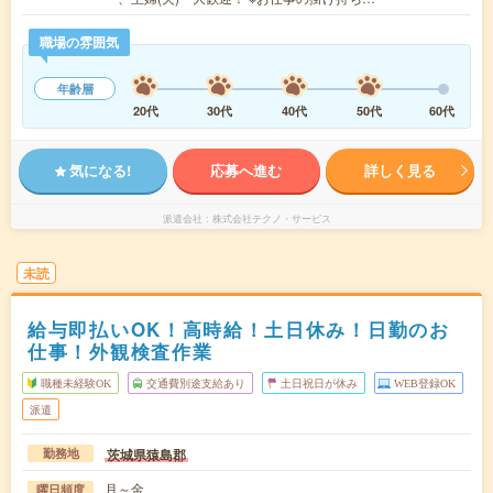
職場の雰囲気
年齢層
20代
30代
40代
50代
60代
気になる!
応募へ進む
詳しく見る
派遣会社
株式会社テクノ・サービス
未読
給与即払いOK！高時給！土日休み！日勤のお
仕事！外観検査作業
職種未経験OK
交通費別途支給あり
土日祝日が休み
WEB登録OK
派遣
茨城県猿島郡
勤務地
月～金
曜日頻度