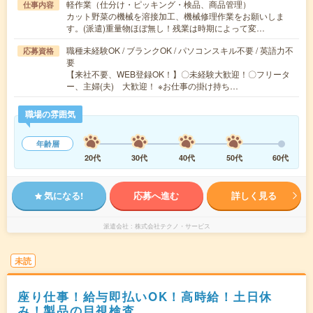
軽作業（仕分け・ピッキング・検品、商品管理）
仕事内容
カット野菜の機械を溶接加工、機械修理作業をお願いしま
す。(派遣)重量物ほぼ無し！残業は時期によって変…
職種未経験OK / ブランクOK / パソコンスキル不要 / 英語力不
応募資格
要
【来社不要、WEB登録OK！】〇未経験大歓迎！〇フリータ
ー、主婦(夫) 大歓迎！ ※お仕事の掛け持ち…
職場の雰囲気
年齢層
20代
30代
40代
50代
60代
気になる!
応募へ進む
詳しく見る
派遣会社
株式会社テクノ・サービス
未読
座り仕事！給与即払いOK！高時給！土日休
み！製品の目視検査