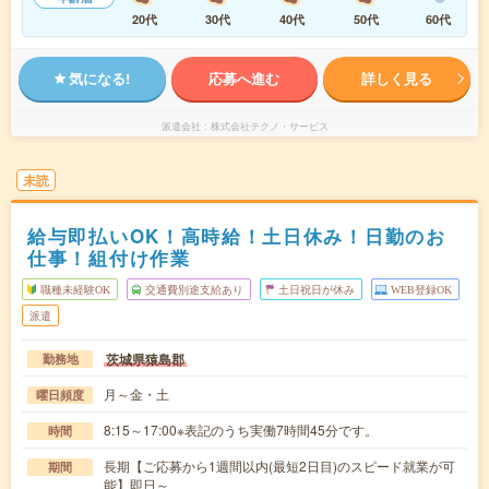
20代
30代
40代
50代
60代
気になる!
応募へ進む
詳しく見る
派遣会社
株式会社テクノ・サービス
未読
給与即払いOK！高時給！土日休み！日勤のお
仕事！組付け作業
職種未経験OK
交通費別途支給あり
土日祝日が休み
WEB登録OK
派遣
茨城県猿島郡
勤務地
月～金・土
曜日頻度
8:15～17:00※表記のうち実働7時間45分です。
時間
長期【ご応募から1週間以内(最短2日目)のスピード就業が可
期間
能】即日～