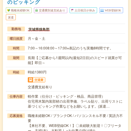
のピッキング
職種未経験OK
交通費別途支給あり
土日祝日が休み
WEB登録OK
派遣
茨城県猿島郡
勤務地
月～金・土
曜日頻度
7:00～16:008:00～17:00※表記のうち実働8時間です。
時間
長期【ご応募から1週間以内(最短2日目)のスピード就業が可
期間
能】即日～
時給1380円
時給
交通費
交通費支給有り
軽作業（仕分け・ピッキング・検品、商品管理）
仕事内容
住宅用木製内装部材の出荷準備、ラベル貼り、出荷リストに
基づくピッキング作業などをお願いします。(派遣…
職種未経験OK / ブランクOK / パソコンスキル不要 / 英語力不
応募資格
要
【来社不要、WEB登録OK！】〇未経験大歓迎！〇フリータ
ー、主婦(夫) 大歓迎！ ※お仕事の掛け持ち…