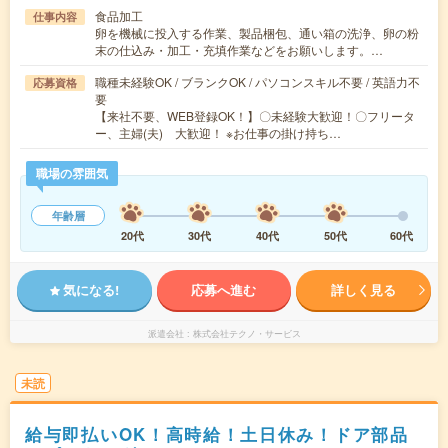
食品加工
仕事内容
卵を機械に投入する作業、製品梱包、通い箱の洗浄、卵の粉
末の仕込み・加工・充填作業などをお願いします。…
職種未経験OK / ブランクOK / パソコンスキル不要 / 英語力不
応募資格
要
【来社不要、WEB登録OK！】〇未経験大歓迎！〇フリータ
ー、主婦(夫) 大歓迎！ ※お仕事の掛け持ち…
職場の雰囲気
年齢層
20代
30代
40代
50代
60代
気になる!
応募へ進む
詳しく見る
派遣会社
株式会社テクノ・サービス
未読
給与即払いOK！高時給！土日休み！ドア部品