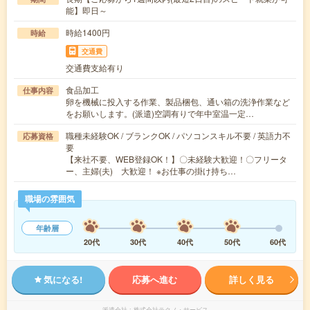
能】即日～
時給1400円
時給
交通費
交通費支給有り
食品加工
仕事内容
卵を機械に投入する作業、製品梱包、通い箱の洗浄作業など
をお願いします。(派遣)空調有りで年中室温一定…
職種未経験OK / ブランクOK / パソコンスキル不要 / 英語力不
応募資格
要
【来社不要、WEB登録OK！】〇未経験大歓迎！〇フリータ
ー、主婦(夫) 大歓迎！ ※お仕事の掛け持ち…
職場の雰囲気
年齢層
20代
30代
40代
50代
60代
気になる!
応募へ進む
詳しく見る
派遣会社
株式会社テクノ・サービス