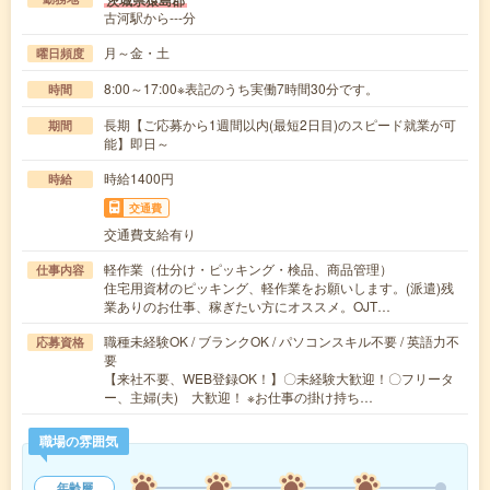
古河駅から---分
月～金・土
曜日頻度
8:00～17:00※表記のうち実働7時間30分です。
時間
長期【ご応募から1週間以内(最短2日目)のスピード就業が可
期間
能】即日～
時給1400円
時給
交通費
交通費支給有り
軽作業（仕分け・ピッキング・検品、商品管理）
仕事内容
住宅用資材のピッキング、軽作業をお願いします。(派遣)残
業ありのお仕事、稼ぎたい方にオススメ。OJT…
職種未経験OK / ブランクOK / パソコンスキル不要 / 英語力不
応募資格
要
【来社不要、WEB登録OK！】〇未経験大歓迎！〇フリータ
ー、主婦(夫) 大歓迎！ ※お仕事の掛け持ち…
職場の雰囲気
年齢層