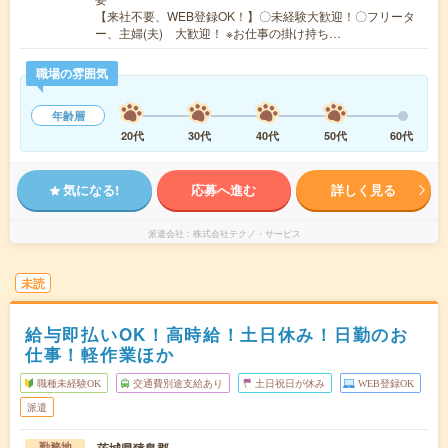
【来社不要、WEB登録OK！】〇未経験大歓迎！〇フリータ
ー、主婦(夫) 大歓迎！ ※お仕事の掛け持ち…
職場の雰囲気
年齢層
20代
30代
40代
50代
60代
気になる!
応募へ進む
詳しく見る
派遣会社
株式会社テクノ・サービス
未読
給与即払いOK！高時給！土日休み！日勤のお
仕事！軽作業ほか
職種未経験OK
交通費別途支給あり
土日祝日が休み
WEB登録OK
派遣
茨城県猿島郡
勤務地