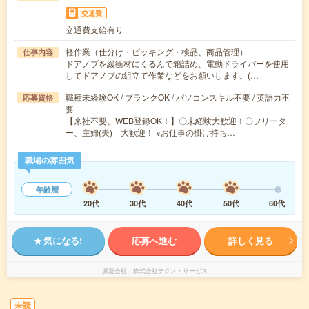
交通費
交通費支給有り
軽作業（仕分け・ピッキング・検品、商品管理）
仕事内容
ドアノブを緩衝材にくるんで箱詰め、電動ドライバーを使用
してドアノブの組立て作業などをお願いします。(…
職種未経験OK / ブランクOK / パソコンスキル不要 / 英語力不
応募資格
要
【来社不要、WEB登録OK！】〇未経験大歓迎！〇フリータ
ー、主婦(夫) 大歓迎！ ※お仕事の掛け持ち…
職場の雰囲気
年齢層
20代
30代
40代
50代
60代
気になる!
応募へ進む
詳しく見る
派遣会社
株式会社テクノ・サービス
未読