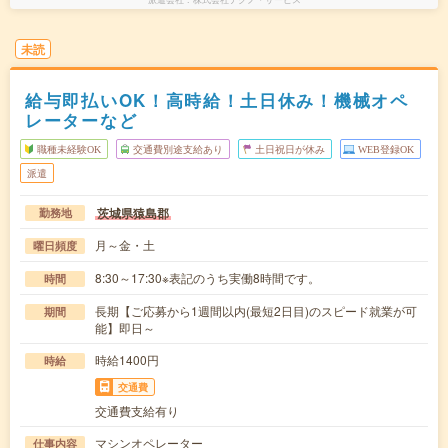
未読
給与即払いOK！高時給！土日休み！機械オペ
レーターなど
職種未経験OK
交通費別途支給あり
土日祝日が休み
WEB登録OK
派遣
茨城県猿島郡
勤務地
月～金・土
曜日頻度
8:30～17:30※表記のうち実働8時間です。
時間
長期【ご応募から1週間以内(最短2日目)のスピード就業が可
期間
能】即日～
時給1400円
時給
交通費
交通費支給有り
マシンオペレーター
仕事内容