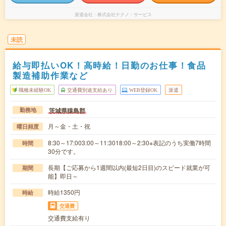
派遣会社
株式会社テクノ・サービス
未読
給与即払いOK！高時給！日勤のお仕事！食品
製造補助作業など
職種未経験OK
交通費別途支給あり
WEB登録OK
派遣
茨城県猿島郡
勤務地
月～金・土・祝
曜日頻度
8:30～17:003:00～11:3018:00～2:30※表記のうち実働7時間
時間
30分です。
長期【ご応募から1週間以内(最短2日目)のスピード就業が可
期間
能】即日～
時給1350円
時給
交通費
交通費支給有り