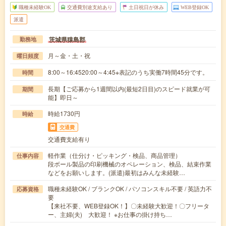
職種未経験OK
交通費別途支給あり
土日祝日が休み
WEB登録OK
派遣
茨城県猿島郡
勤務地
月～金・土・祝
曜日頻度
8:00～16:4520:00～4:45※表記のうち実働7時間45分です。
時間
長期【ご応募から1週間以内(最短2日目)のスピード就業が可
期間
能】即日～
時給1730円
時給
交通費
交通費支給有り
軽作業（仕分け・ピッキング・検品、商品管理）
仕事内容
段ボール製品の印刷機械のオペレーション、検品、結束作業
などをお願いします。(派遣)最初はみんな未経験…
職種未経験OK / ブランクOK / パソコンスキル不要 / 英語力不
応募資格
要
【来社不要、WEB登録OK！】〇未経験大歓迎！〇フリータ
ー、主婦(夫) 大歓迎！ ※お仕事の掛け持ち…