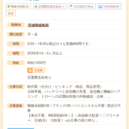
職種未経験OK
交通費別途支給あり
土日祝日が休み
WEB登録OK
派遣
茨城県猿島郡
勤務地
月～金
曜日頻度
9:00～18:00※表記のうち実働8時間です。
時間
2026/9/14～3ヶ月以上
期間
時給1500円
時給
交通費
交通費支給有り
軽作業（仕分け・ピッキング・検品、商品管理）
仕事内容
点検準備、バッテリーと送信機の充電、送信機と機械のペア
リング、ドローンの試運転前後の外観確認・点検、…
職種未経験OK / ブランクOK / パソコンスキル不要 / 英語力不
応募資格
要
【来社不要、WEB登録OK！】〇未経験大歓迎！〇フリータ
ー、主婦(夫) 大歓迎！ ※お仕事の掛け持ち…