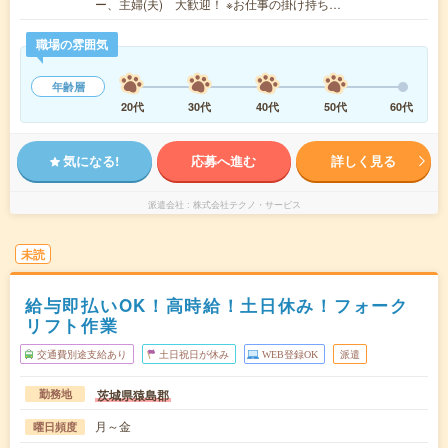
ー、主婦(夫) 大歓迎！ ※お仕事の掛け持ち…
職場の雰囲気
年齢層
20代
30代
40代
50代
60代
気になる!
応募へ進む
詳しく見る
派遣会社
株式会社テクノ・サービス
未読
給与即払いOK！高時給！土日休み！フォーク
リフト作業
交通費別途支給あり
土日祝日が休み
WEB登録OK
派遣
茨城県猿島郡
勤務地
月～金
曜日頻度