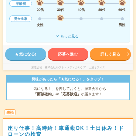
年齢層
20代
30代
40代
50代
60代
男女比率
女性
男性
もっと見る
気になる!
応募へ進む
詳しく見る
派遣会社
株式会社ルフト・メディカルケア 土浦オフィス
興味があったら「★気になる！」をタップ！
「気になる！」を押しておくと、派遣会社から
「面談確約」
や
「応募歓迎」
が届きます！
未読
座り仕事！高時給！車通勤OK！土日休み！ド
ローンの検査