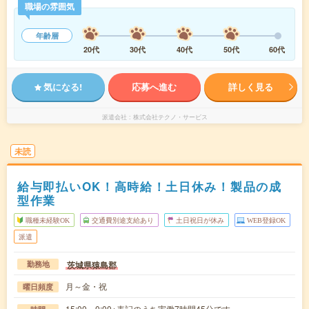
職場の雰囲気
年齢層
20代
30代
40代
50代
60代
気になる!
応募へ進む
詳しく見る
派遣会社
株式会社テクノ・サービス
未読
給与即払いOK！高時給！土日休み！製品の成
型作業
職種未経験OK
交通費別途支給あり
土日祝日が休み
WEB登録OK
派遣
茨城県猿島郡
勤務地
月～金・祝
曜日頻度
15:00～0:00※表記のうち実働7時間45分です。