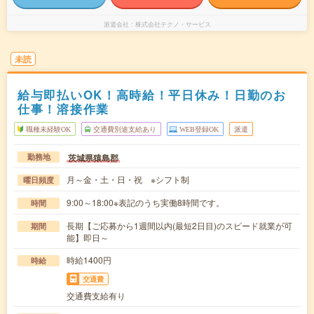
派遣会社
株式会社テクノ・サービス
未読
給与即払いOK！高時給！平日休み！日勤のお
仕事！溶接作業
職種未経験OK
交通費別途支給あり
WEB登録OK
派遣
茨城県猿島郡
勤務地
月～金・土・日・祝 ※シフト制
曜日頻度
9:00～18:00※表記のうち実働8時間です。
時間
長期【ご応募から1週間以内(最短2日目)のスピード就業が可
期間
能】即日～
時給1400円
時給
交通費
交通費支給有り