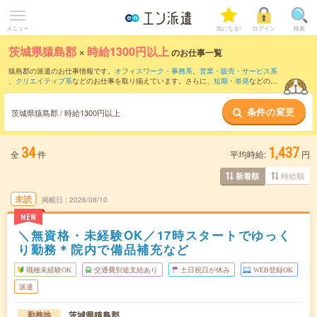
メニュー
気になる!
ログイン
検索
茨城県猿島郡
×
時給1300円以上
のお仕事一覧
猿島郡の派遣のお仕事情報です。
オフィスワーク・事務系
、
営業・販売・サービス系
、
クリエイティブ系
などのお仕事を取り揃えています。さらに、
短期
・
単発
などの期
間や、
職種未経験OK
などのこだわり条件で絞り込んでいただけます。
条件の変更
茨城県猿島郡 / 時給1300円以上
34
1,437
全
件
平均時給:
円
時給順
新着順
未読
掲載日
2026/08/10
NEW
＼無資格・未経験OK／17時スタートでゆっく
り勤務＊院内で備品補充など
職種未経験OK
交通費別途支給あり
土日祝日が休み
WEB登録OK
派遣
茨城県猿島郡
勤務地