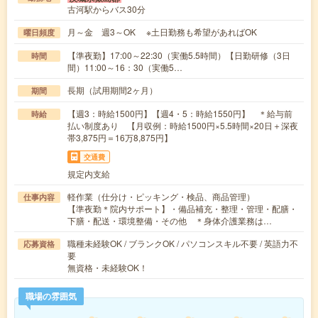
古河駅からバス30分
月～金 週3～OK ※土日勤務も希望があればOK
曜日頻度
【準夜勤】17:00～22:30（実働5.5時間）【日勤研修（3日
時間
間）11:00～16：30（実働5…
長期（試用期間2ヶ月）
期間
【週3：時給1500円】【週4・5：時給1550円】 ＊給与前
時給
払い制度あり 【月収例：時給1500円×5.5時間×20日＋深夜
帯3,875円＝16万8,875円】
交通費
規定内支給
軽作業（仕分け・ピッキング・検品、商品管理）
仕事内容
【準夜勤＊院内サポート】・備品補充・整理・管理・配膳・
下膳・配送・環境整備・その他 ＊身体介護業務は…
職種未経験OK / ブランクOK / パソコンスキル不要 / 英語力不
応募資格
要
無資格・未経験OK！
職場の雰囲気