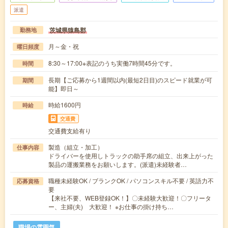
派遣
茨城県猿島郡
勤務地
月～金・祝
曜日頻度
8:30～17:00※表記のうち実働7時間45分です。
時間
長期【ご応募から1週間以内(最短2日目)のスピード就業が可
期間
能】即日～
時給1600円
時給
交通費
交通費支給有り
製造（組立・加工）
仕事内容
ドライバーを使用しトラックの助手席の組立、出来上がった
製品の運搬業務をお願いします。(派遣)未経験者…
職種未経験OK / ブランクOK / パソコンスキル不要 / 英語力不
応募資格
要
【来社不要、WEB登録OK！】〇未経験大歓迎！〇フリータ
ー、主婦(夫) 大歓迎！ ※お仕事の掛け持ち…
職場の雰囲気