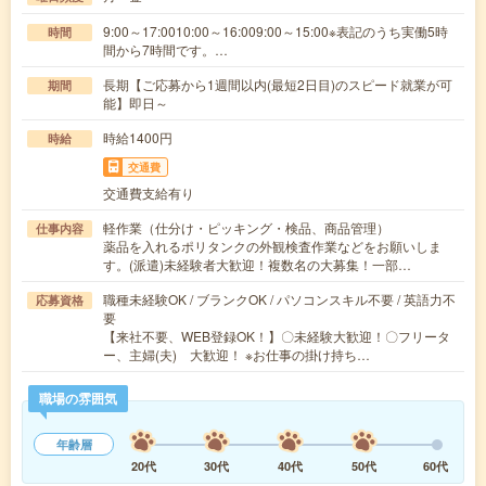
9:00～17:0010:00～16:009:00～15:00※表記のうち実働5時
時間
間から7時間です。…
長期【ご応募から1週間以内(最短2日目)のスピード就業が可
期間
能】即日～
時給1400円
時給
交通費
交通費支給有り
軽作業（仕分け・ピッキング・検品、商品管理）
仕事内容
薬品を入れるポリタンクの外観検査作業などをお願いしま
す。(派遣)未経験者大歓迎！複数名の大募集！一部…
職種未経験OK / ブランクOK / パソコンスキル不要 / 英語力不
応募資格
要
【来社不要、WEB登録OK！】〇未経験大歓迎！〇フリータ
ー、主婦(夫) 大歓迎！ ※お仕事の掛け持ち…
職場の雰囲気
年齢層
20代
30代
40代
50代
60代