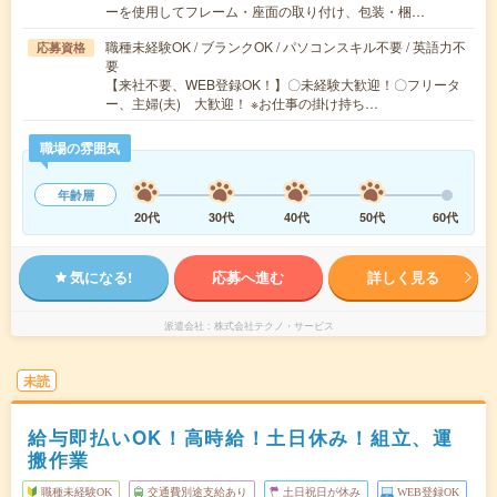
ーを使用してフレーム・座面の取り付け、包装・梱…
職種未経験OK / ブランクOK / パソコンスキル不要 / 英語力不
応募資格
要
【来社不要、WEB登録OK！】〇未経験大歓迎！〇フリータ
ー、主婦(夫) 大歓迎！ ※お仕事の掛け持ち…
職場の雰囲気
年齢層
20代
30代
40代
50代
60代
気になる!
応募へ進む
詳しく見る
派遣会社
株式会社テクノ・サービス
未読
給与即払いOK！高時給！土日休み！組立、運
搬作業
職種未経験OK
交通費別途支給あり
土日祝日が休み
WEB登録OK