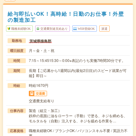
給与即払いOK！高時給！日勤のお仕事！外壁
の製造加工
職種未経験OK
交通費別途支給あり
WEB登録OK
派遣
茨城県猿島郡
勤務地
月～金・土・祝
曜日頻度
7:15～15:4515:30～0:00※表記のうち実働7時間30分です。
時間
長期【ご応募から1週間以内(最短2日目)のスピード就業が可
期間
能】即日～
時給1670円
時給
交通費
交通費支給有り
製造（組立・加工）
仕事内容
鉄枠の底面に油をローラー（手動）で塗る、ネジを締める、
モルタルを（自動）注入する、ネジを緩める作業を…
職種未経験OK / ブランクOK / パソコンスキル不要 / 英語力不
応募資格
要