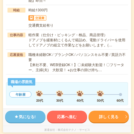
能】即日～
時給1300円
時給
交通費
交通費支給有り
軽作業（仕分け・ピッキング・検品、商品管理）
仕事内容
ドアノブを緩衝材にくるんで箱詰め、電動ドライバーを使用
してドアノブの組立て作業などをお願いします。(…
職種未経験OK / ブランクOK / パソコンスキル不要 / 英語力不
応募資格
要
【来社不要、WEB登録OK！】〇未経験大歓迎！〇フリータ
ー、主婦(夫) 大歓迎！ ※お仕事の掛け持ち…
職場の雰囲気
年齢層
20代
30代
40代
50代
60代
気になる!
応募へ進む
詳しく見る
派遣会社
株式会社テクノ・サービス