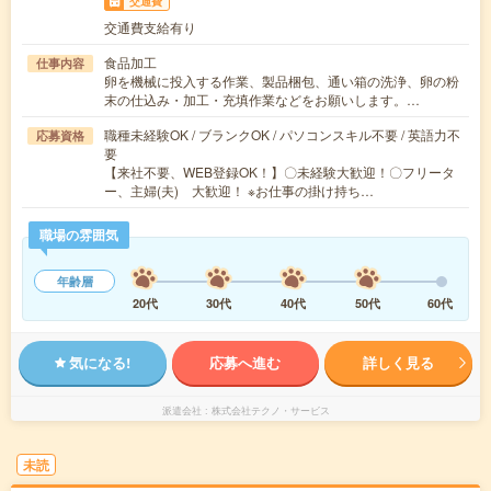
交通費
交通費支給有り
食品加工
仕事内容
卵を機械に投入する作業、製品梱包、通い箱の洗浄、卵の粉
末の仕込み・加工・充填作業などをお願いします。…
職種未経験OK / ブランクOK / パソコンスキル不要 / 英語力不
応募資格
要
【来社不要、WEB登録OK！】〇未経験大歓迎！〇フリータ
ー、主婦(夫) 大歓迎！ ※お仕事の掛け持ち…
職場の雰囲気
年齢層
20代
30代
40代
50代
60代
気になる!
応募へ進む
詳しく見る
派遣会社
株式会社テクノ・サービス
未読