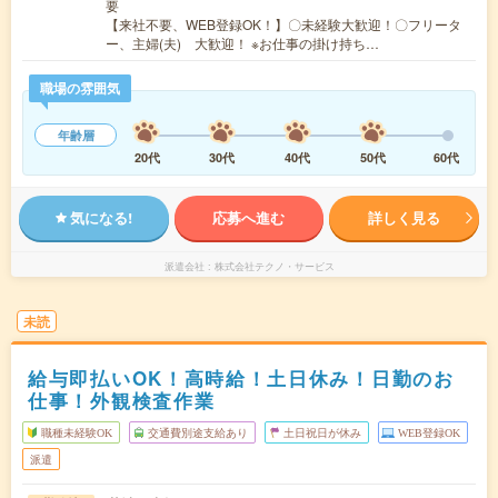
要
【来社不要、WEB登録OK！】〇未経験大歓迎！〇フリータ
ー、主婦(夫) 大歓迎！ ※お仕事の掛け持ち…
職場の雰囲気
年齢層
20代
30代
40代
50代
60代
気になる!
応募へ進む
詳しく見る
派遣会社
株式会社テクノ・サービス
未読
給与即払いOK！高時給！土日休み！日勤のお
仕事！外観検査作業
職種未経験OK
交通費別途支給あり
土日祝日が休み
WEB登録OK
派遣