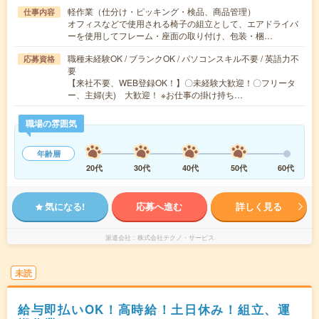
軽作業（仕分け・ピッキング・検品、商品管理）
仕事内容
オフィスなどで使用される椅子の組立として、エアドライバ
ーを使用してフレーム・座面の取り付け、包装・梱…
職種未経験OK / ブランクOK / パソコンスキル不要 / 英語力不
応募資格
要
【来社不要、WEB登録OK！】〇未経験大歓迎！〇フリータ
ー、主婦(夫) 大歓迎！ ※お仕事の掛け持ち…
職場の雰囲気
年齢層
20代
30代
40代
50代
60代
気になる!
応募へ進む
詳しく見る
派遣会社
株式会社テクノ・サービス
未読
給与即払いOK！高時給！土日休み！組立、運