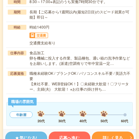
8:30～17:00※表記のうち実働7時間30分です。
時間
長期【ご応募から1週間以内(最短2日目)のスピード就業が可
期間
能】即日～
時給1400円
時給
交通費
交通費支給有り
食品加工
仕事内容
卵を機械に投入する作業、製品梱包、通い箱の洗浄作業など
をお願いします。(派遣)空調有りで年中室温一定…
職種未経験OK / ブランクOK / パソコンスキル不要 / 英語力不
応募資格
要
【来社不要、WEB登録OK！】〇未経験大歓迎！〇フリータ
ー、主婦(夫) 大歓迎！ ※お仕事の掛け持ち…
職場の雰囲気
年齢層
20代
30代
40代
50代
60代
気になる!
応募へ進む
詳しく見る