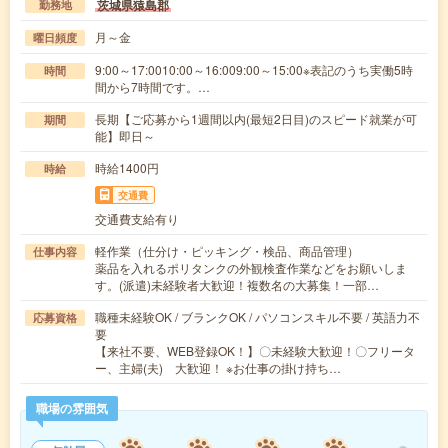
茨城県猿島郡
勤務地
月～金
曜日頻度
9:00～17:0010:00～16:009:00～15:00※表記のうち実働5時
時間
間から7時間です。…
長期【ご応募から1週間以内(最短2日目)のスピード就業が可
期間
能】即日～
時給1400円
時給
交通費
交通費支給有り
軽作業（仕分け・ピッキング・検品、商品管理）
仕事内容
薬品を入れるポリタンクの外観検査作業などをお願いしま
す。(派遣)未経験者大歓迎！複数名の大募集！一部…
職種未経験OK / ブランクOK / パソコンスキル不要 / 英語力不
応募資格
要
【来社不要、WEB登録OK！】〇未経験大歓迎！〇フリータ
ー、主婦(夫) 大歓迎！ ※お仕事の掛け持ち…
職場の雰囲気