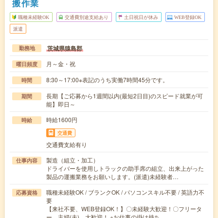
搬作業
職種未経験OK
交通費別途支給あり
土日祝日が休み
WEB登録OK
派遣
茨城県猿島郡
勤務地
月～金・祝
曜日頻度
8:30～17:00※表記のうち実働7時間45分です。
時間
長期【ご応募から1週間以内(最短2日目)のスピード就業が可
期間
能】即日～
時給1600円
時給
交通費
交通費支給有り
製造（組立・加工）
仕事内容
ドライバーを使用しトラックの助手席の組立、出来上がった
製品の運搬業務をお願いします。(派遣)未経験者…
職種未経験OK / ブランクOK / パソコンスキル不要 / 英語力不
応募資格
要
【来社不要、WEB登録OK！】〇未経験大歓迎！〇フリータ
ー、主婦(夫) 大歓迎！ ※お仕事の掛け持ち…