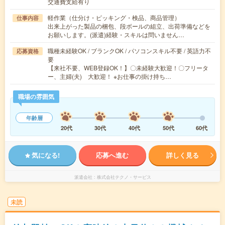
交通費支給有り
軽作業（仕分け・ピッキング・検品、商品管理）
仕事内容
出来上がった製品の梱包、段ボールの組立、出荷準備などを
お願いします。(派遣)経験・スキルは問いません…
職種未経験OK / ブランクOK / パソコンスキル不要 / 英語力不
応募資格
要
【来社不要、WEB登録OK！】〇未経験大歓迎！〇フリータ
ー、主婦(夫) 大歓迎！ ※お仕事の掛け持ち…
職場の雰囲気
年齢層
20代
30代
40代
50代
60代
気になる!
応募へ進む
詳しく見る
派遣会社
株式会社テクノ・サービス
未読