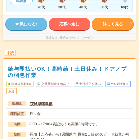
年齢層
20代
30代
40代
50代
60代
気になる!
応募へ進む
詳しく見る
派遣会社
株式会社テクノ・サービス
未読
給与即払いOK！高時給！土日休み！ドアノブ
の梱包作業
職種未経験OK
交通費別途支給あり
土日祝日が休み
WEB登録OK
派遣
茨城県猿島郡
勤務地
月～金
曜日頻度
8:00～17:00※表記のうち実働8時間です。
時間
長期【ご応募から1週間以内(最短2日目)のスピード就業が可
期間