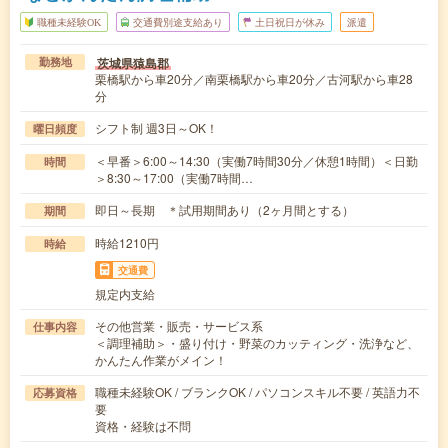
職種未経験OK
交通費別途支給あり
土日祝日が休み
派遣
茨城県猿島郡
勤務地
栗橋駅から車20分／南栗橋駅から車20分／古河駅から車28
分
シフト制 週3日～OK！
曜日頻度
＜早番＞6:00～14:30（実働7時間30分／休憩1時間）＜日勤
時間
＞8:30～17:00（実働7時間…
即日～長期 ＊試用期間あり（2ヶ月間とする）
期間
時給1210円
時給
交通費
規定内支給
その他営業・販売・サービス系
仕事内容
＜調理補助＞・盛り付け・野菜のカッティング・洗浄など、
かんたん作業がメイン！
職種未経験OK / ブランクOK / パソコンスキル不要 / 英語力不
応募資格
要
資格・経験は不問