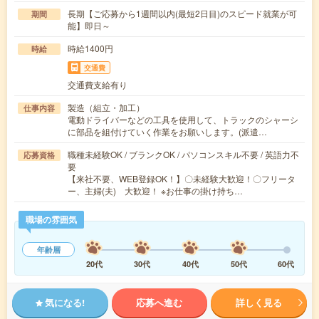
長期【ご応募から1週間以内(最短2日目)のスピード就業が可
期間
能】即日～
時給1400円
時給
交通費
交通費支給有り
製造（組立・加工）
仕事内容
電動ドライバーなどの工具を使用して、トラックのシャーシ
に部品を組付けていく作業をお願いします。(派遣…
職種未経験OK / ブランクOK / パソコンスキル不要 / 英語力不
応募資格
要
【来社不要、WEB登録OK！】〇未経験大歓迎！〇フリータ
ー、主婦(夫) 大歓迎！ ※お仕事の掛け持ち…
職場の雰囲気
年齢層
20代
30代
40代
50代
60代
気になる!
応募へ進む
詳しく見る