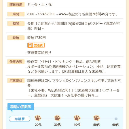
月～金・土・祝
曜日頻度
8:00～16:4520:00～4:45※表記のうち実働7時間45分です。
時間
長期【ご応募から1週間以内(最短2日目)のスピード就業が可
期間
能】即日～
時給1730円
時給
交通費
交通費支給有り
軽作業（仕分け・ピッキング・検品、商品管理）
仕事内容
段ボール製品の印刷機械のオペレーション、検品、結束作業
などをお願いします。(派遣)最初はみんな未経験…
職種未経験OK / ブランクOK / パソコンスキル不要 / 英語力不
応募資格
要
【来社不要、WEB登録OK！】〇未経験大歓迎！〇フリータ
ー、主婦(夫) 大歓迎！ ※お仕事の掛け持ち…
職場の雰囲気
年齢層
20代
30代
40代
50代
60代