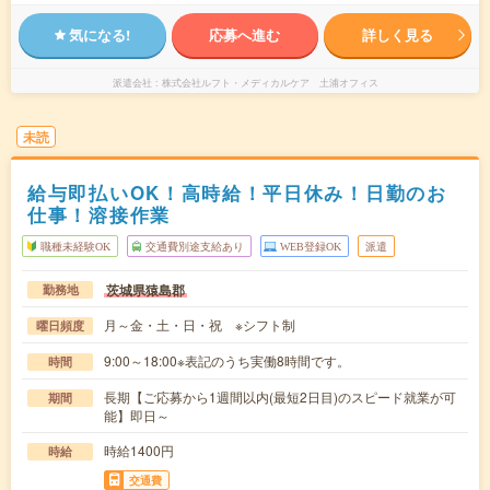
気になる!
応募へ進む
詳しく見る
派遣会社
株式会社ルフト・メディカルケア 土浦オフィス
未読
給与即払いOK！高時給！平日休み！日勤のお
仕事！溶接作業
職種未経験OK
交通費別途支給あり
WEB登録OK
派遣
茨城県猿島郡
勤務地
月～金・土・日・祝 ※シフト制
曜日頻度
9:00～18:00※表記のうち実働8時間です。
時間
長期【ご応募から1週間以内(最短2日目)のスピード就業が可
期間
能】即日～
時給1400円
時給
交通費