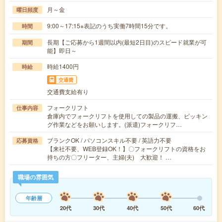
月～金
曜日頻度
9:00～17:15※表記のうち実働7時間15分です。
時間
長期【ご応募から1週間以内(最短2日目)のスピード就業が可
期間
能】即日～
時給1400円
時給
交通費
交通費支給有り
フォークリフト
仕事内容
倉庫内でフォークリフトを使用しての製品の運搬、ピッキン
グ作業などをお願いします。(派遣)フォークリフ…
ブランクOK / パソコンスキル不要 / 英語力不要
応募資格
【来社不要、WEB登録OK！】〇フォークリフトの資格をお
持ちの方〇フリーター、主婦(夫) 大歓迎！ …
職場の雰囲気
年齢層
20代
30代
40代
50代
60代