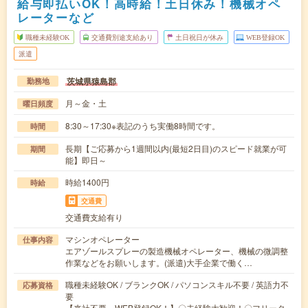
給与即払いOK！高時給！土日休み！機械オペ
レーターなど
職種未経験OK
交通費別途支給あり
土日祝日が休み
WEB登録OK
派遣
茨城県猿島郡
勤務地
月～金・土
曜日頻度
8:30～17:30※表記のうち実働8時間です。
時間
長期【ご応募から1週間以内(最短2日目)のスピード就業が可
期間
能】即日～
時給1400円
時給
交通費
交通費支給有り
マシンオペレーター
仕事内容
エアゾールスプレーの製造機械オペレーター、機械の微調整
作業などをお願いします。(派遣)大手企業で働く…
職種未経験OK / ブランクOK / パソコンスキル不要 / 英語力不
応募資格
要
【来社不要、WEB登録OK！】〇未経験大歓迎！〇フリータ