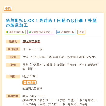
未読
給与即払いOK！高時給！日勤のお仕事！外壁
の製造加工
職種未経験OK
交通費別途支給あり
WEB登録OK
派遣
茨城県猿島郡
勤務地
月～金・土・祝
曜日頻度
7:15～15:4515:30～0:00※表記のうち実働7時間30分です。
時間
長期【ご応募から1週間以内(最短2日目)のスピード就業が可
期間
能】即日～
時給1670円
時給
交通費
交通費支給有り
製造（組立・加工）
仕事内容
鉄枠の底面に油をローラー（手動）で塗る、ネジを締める、
モルタルを（自動）注入する、ネジを緩める作業を…