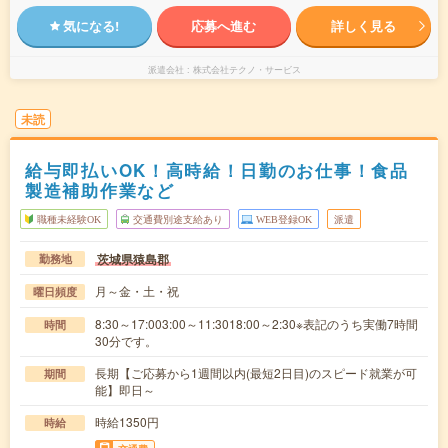
気になる!
応募へ進む
詳しく見る
派遣会社
株式会社テクノ・サービス
未読
給与即払いOK！高時給！日勤のお仕事！食品
製造補助作業など
職種未経験OK
交通費別途支給あり
WEB登録OK
派遣
茨城県猿島郡
勤務地
月～金・土・祝
曜日頻度
8:30～17:003:00～11:3018:00～2:30※表記のうち実働7時間
時間
30分です。
長期【ご応募から1週間以内(最短2日目)のスピード就業が可
期間
能】即日～
時給1350円
時給