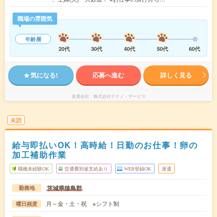
職場の雰囲気
年齢層
20代
30代
40代
50代
60代
気になる!
応募へ進む
詳しく見る
派遣会社
株式会社テクノ・サービス
未読
給与即払いOK！高時給！日勤のお仕事！卵の
加工補助作業
職種未経験OK
交通費別途支給あり
WEB登録OK
派遣
茨城県猿島郡
勤務地
月～金・土・祝 ※シフト制
曜日頻度