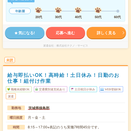
年齢層
20代
30代
40代
50代
60代
気になる!
応募へ進む
詳しく見る
派遣会社
株式会社テクノ・サービス
未読
給与即払いOK！高時給！土日休み！日勤のお
仕事！組付け作業
職種未経験OK
交通費別途支給あり
土日祝日が休み
WEB登録OK
派遣
茨城県猿島郡
勤務地
月～金・土
曜日頻度
8:15～17:00※表記のうち実働7時間45分です。
時間