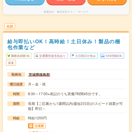
派遣会社
株式会社テクノ・サービス
未読
給与即払いOK！高時給！土日休み！製品の梱
包作業など
職種未経験OK
交通費別途支給あり
土日祝日が休み
WEB登録OK
派遣
茨城県猿島郡
勤務地
月～金・祝
曜日頻度
8:30～17:00※表記のうち実働7時間45分です。
時間
長期【ご応募から1週間以内(最短2日目)のスピード就業が可
期間
能】即日～
時給1200円
時給
交通費