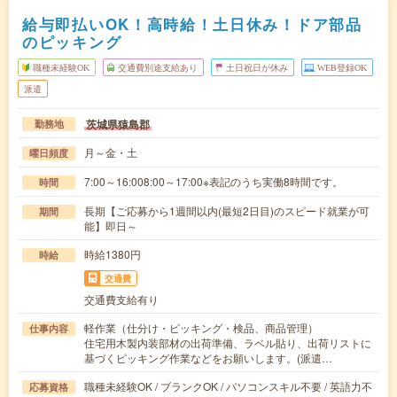
給与即払いOK！高時給！土日休み！ドア部品
のピッキング
職種未経験OK
交通費別途支給あり
土日祝日が休み
WEB登録OK
派遣
茨城県猿島郡
勤務地
月～金・土
曜日頻度
7:00～16:008:00～17:00※表記のうち実働8時間です。
時間
長期【ご応募から1週間以内(最短2日目)のスピード就業が可
期間
能】即日～
時給1380円
時給
交通費
交通費支給有り
軽作業（仕分け・ピッキング・検品、商品管理）
仕事内容
住宅用木製内装部材の出荷準備、ラベル貼り、出荷リストに
基づくピッキング作業などをお願いします。(派遣…
職種未経験OK / ブランクOK / パソコンスキル不要 / 英語力不
応募資格