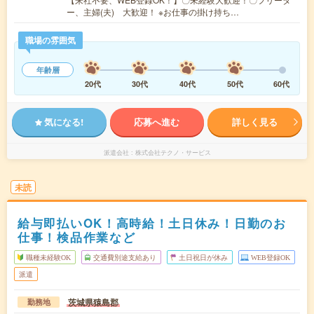
ー、主婦(夫) 大歓迎！ ※お仕事の掛け持ち…
職場の雰囲気
年齢層
20代
30代
40代
50代
60代
気になる!
応募へ進む
詳しく見る
派遣会社
株式会社テクノ・サービス
未読
給与即払いOK！高時給！土日休み！日勤のお
仕事！検品作業など
職種未経験OK
交通費別途支給あり
土日祝日が休み
WEB登録OK
派遣
茨城県猿島郡
勤務地