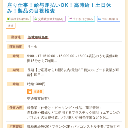
座り仕事！給与即払いOK！高時給！土日休
み！製品の目視検査
職種未経験OK
交通費別途支給あり
土日祝日が休み
WEB登録OK
派遣
茨城県猿島郡
勤務地
月～金
曜日頻度
9:00～17:1510:00～15:009:00～16:00※表記のうち実働4時
時間
間15分から7時間…
長期【ご応募から1週間以内(最短2日目)のスピード就業が可
期間
能】即日～
時給1300円
時給
交通費
交通費支給有り
軽作業（仕分け・ピッキング・検品、商品管理）
仕事内容
自動車や機械などに使用するプラスチック部品（エアコンの
パネル）の目視検査、バリ取りや梱包作業などをお…
職種未経験OK / ブランクOK / パソコンスキル不要 / 英語力不
応募資格