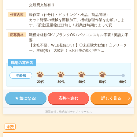
交通費支給有り
軽作業（仕分け・ピッキング・検品、商品管理）
仕事内容
カット野菜の機械を溶接加工、機械修理作業をお願いしま
す。(派遣)重量物ほぼ無し！残業は時期によって変…
職種未経験OK / ブランクOK / パソコンスキル不要 / 英語力不
応募資格
要
【来社不要、WEB登録OK！】〇未経験大歓迎！〇フリータ
ー、主婦(夫) 大歓迎！ ※お仕事の掛け持ち…
職場の雰囲気
年齢層
20代
30代
40代
50代
60代
気になる!
応募へ進む
詳しく見る
派遣会社
株式会社テクノ・サービス
未読