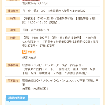
古河駅からバス30分
月～金 週3～OK ※土日勤務も希望があればOK
曜日頻度
【準夜勤】17:00～22:30（実働5.5時間）【日勤研修（3日
時間
間）11:00～16：30（実働5…
長期（試用期間2ヶ月）
期間
【週3：時給1500円】【週4・5：時給1550円】 ＊給与前
時給
払い制度あり 【月収例：時給1500円×5.5時間×20日＋深夜
帯3,875円＝16万8,875円】
交通費
規定内支給
軽作業（仕分け・ピッキング・検品、商品管理）
仕事内容
【準夜勤＊院内サポート】・備品補充・整理・管理・配膳・
下膳・配送・環境整備・その他 ＊身体介護業務は…
職種未経験OK / ブランクOK / パソコンスキル不要 / 英語力不
応募資格
要
無資格・未経験OK！
職場の雰囲気