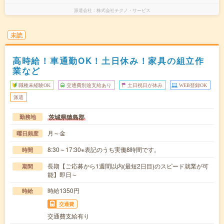
派遣会社
株式会社テクノ・サービス
未読
高時給！車通勤OK！土日休み！家具の組立作
業など
職種未経験OK
交通費別途支給あり
土日祝日が休み
WEB登録OK
派遣
茨城県猿島郡
勤務地
月～金
曜日頻度
8:30～17:30※表記のうち実働8時間です。
時間
長期【ご応募から1週間以内(最短2日目)のスピード就業が可
期間
能】即日～
時給1350円
時給
交通費
交通費支給有り