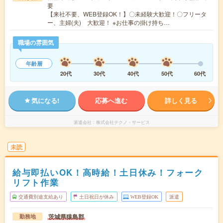
要
【来社不要、WEB登録OK！】〇未経験大歓迎！〇フリータ
ー、主婦(夫) 大歓迎！ ※お仕事の掛け持ち…
職場の雰囲気
年齢層
20代
30代
40代
50代
60代
気になる!
応募へ進む
詳しく見る
派遣会社
株式会社テクノ・サービス
未読
給与即払いOK！高時給！土日休み！フォーク
リフト作業
交通費別途支給あり
土日祝日が休み
WEB登録OK
派遣
茨城県猿島郡
勤務地