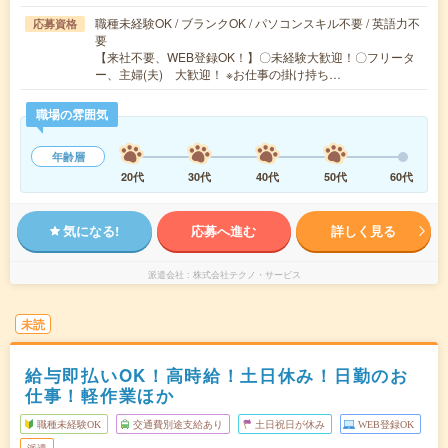
職種未経験OK / ブランクOK / パソコンスキル不要 / 英語力不
応募資格
要
【来社不要、WEB登録OK！】〇未経験大歓迎！〇フリータ
ー、主婦(夫) 大歓迎！ ※お仕事の掛け持ち…
職場の雰囲気
年齢層
20代
30代
40代
50代
60代
気になる!
応募へ進む
詳しく見る
派遣会社
株式会社テクノ・サービス
未読
給与即払いOK！高時給！土日休み！日勤のお
仕事！軽作業ほか
職種未経験OK
交通費別途支給あり
土日祝日が休み
WEB登録OK
派遣