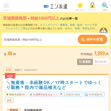
メニュー
気になる!
ログイン
検索
茨城県猿島郡
×
時給1000円以上
のお仕事一覧
猿島郡の派遣のお仕事情報です。
オフィスワーク・事務系
、
営業・販売・サービス系
、
クリエイティブ系
などのお仕事を取り揃えています。さらに、
短期
・
単発
などの期
間や、
職種未経験OK
などのこだわり条件で絞り込んでいただけます。
条件の変更
時給
1100円以上
・
1800円以上
の求人はこちら
茨城県猿島郡 / 時給1000円以上
当サイトでは法令を遵守し、最低賃金以上の求人のみを掲載しています。
46
1,393
全
件
平均時給:
円
時給順
新着順
未読
掲載日
2026/08/07
NEW
＼無資格・未経験OK／17時スタートでゆっく
り勤務＊院内で備品補充など
職種未経験OK
交通費別途支給あり
土日祝日が休み
WEB登録OK
派遣
茨城県猿島郡
勤務地