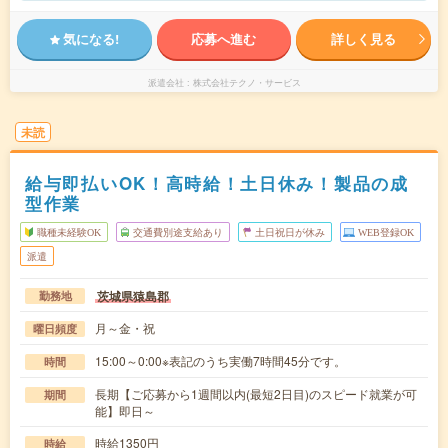
気になる!
応募へ進む
詳しく見る
派遣会社
株式会社テクノ・サービス
未読
給与即払いOK！高時給！土日休み！製品の成
型作業
職種未経験OK
交通費別途支給あり
土日祝日が休み
WEB登録OK
派遣
茨城県猿島郡
勤務地
月～金・祝
曜日頻度
15:00～0:00※表記のうち実働7時間45分です。
時間
長期【ご応募から1週間以内(最短2日目)のスピード就業が可
期間
能】即日～
時給1350円
時給