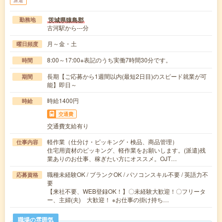
茨城県猿島郡
勤務地
古河駅から---分
月～金・土
曜日頻度
8:00～17:00※表記のうち実働7時間30分です。
時間
長期【ご応募から1週間以内(最短2日目)のスピード就業が可
期間
能】即日～
時給1400円
時給
交通費
交通費支給有り
軽作業（仕分け・ピッキング・検品、商品管理）
仕事内容
住宅用資材のピッキング、軽作業をお願いします。(派遣)残
業ありのお仕事、稼ぎたい方にオススメ。OJT…
職種未経験OK / ブランクOK / パソコンスキル不要 / 英語力不
応募資格
要
【来社不要、WEB登録OK！】〇未経験大歓迎！〇フリータ
ー、主婦(夫) 大歓迎！ ※お仕事の掛け持ち…
職場の雰囲気