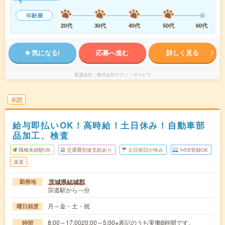
年齢層
20代
30代
40代
50代
60代
気になる!
応募へ進む
詳しく見る
派遣会社
株式会社テクノ・サービス
未読
給与即払いOK！高時給！土日休み！自動車部
品加工、検査
職種未経験OK
交通費別途支給あり
土日祝日が休み
WEB登録OK
派遣
茨城県結城郡
勤務地
宗道駅から---分
月～金・土・祝
曜日頻度
8:00～17:0020:00～5:00※表記のうち実働8時間です。
時間