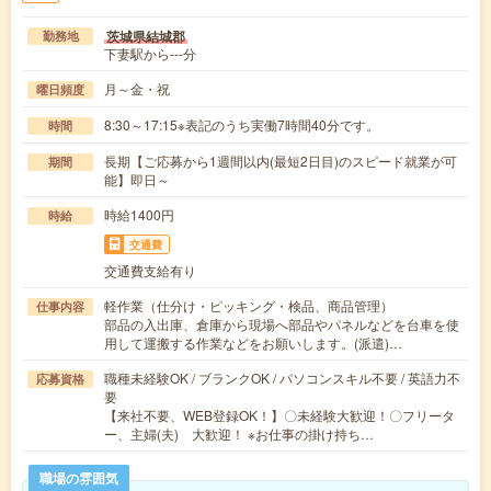
茨城県結城郡
勤務地
下妻駅から---分
月～金・祝
曜日頻度
8:30～17:15※表記のうち実働7時間40分です。
時間
長期【ご応募から1週間以内(最短2日目)のスピード就業が可
期間
能】即日～
時給1400円
時給
交通費
交通費支給有り
軽作業（仕分け・ピッキング・検品、商品管理）
仕事内容
部品の入出庫、倉庫から現場へ部品やパネルなどを台車を使
用して運搬する作業などをお願いします。(派遣)…
職種未経験OK / ブランクOK / パソコンスキル不要 / 英語力不
応募資格
要
【来社不要、WEB登録OK！】〇未経験大歓迎！〇フリータ
ー、主婦(夫) 大歓迎！ ※お仕事の掛け持ち…
職場の雰囲気