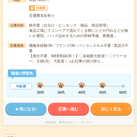
交通費
交通費支給有り
軽作業（仕分け・ピッキング・検品、商品管理）
仕事内容
食品工場にてコンベアで流れてくる卵にヒビや汚れなどが無
いか選別、パック詰めするための部材準備、業務後…
職種未経験OK / ブランクOK / パソコンスキル不要 / 英語力不
応募資格
要
【来社不要、WEB登録OK！】〇未経験大歓迎！〇フリータ
ー、主婦(夫) 大歓迎！ ※お仕事の掛け持ち…
職場の雰囲気
年齢層
20代
30代
40代
50代
60代
気になる!
応募へ進む
詳しく見る
派遣会社
株式会社テクノ・サービス