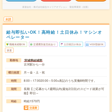
派遣会社
株式会社綜合キャリアオプション 製造事業部（全国）
未読
給与即払いOK！高時給！土日休み！マシンオ
ペレーター
職種未経験OK
交通費別途支給あり
土日祝日が休み
WEB登録OK
派遣
茨城県結城郡
勤務地
古河駅から---分
月～金・土・祝
曜日頻度
8:00～17:0020:00～5:00※表記のうち実働8時間です。
時間
長期【ご応募から1週間以内(最短2日目)のスピード就業が可
期間
能】即日～
時給1570円
時給
交通費