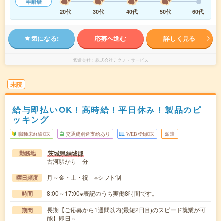
年齢層
20代
30代
40代
50代
60代
気になる!
応募へ進む
詳しく見る
派遣会社
株式会社テクノ・サービス
未読
給与即払いOK！高時給！平日休み！製品のピ
ッキング
職種未経験OK
交通費別途支給あり
WEB登録OK
派遣
茨城県結城郡
勤務地
古河駅から---分
月～金・土・祝 ※シフト制
曜日頻度
8:00～17:00※表記のうち実働8時間です。
時間
長期【ご応募から1週間以内(最短2日目)のスピード就業が可
期間
能】即日～