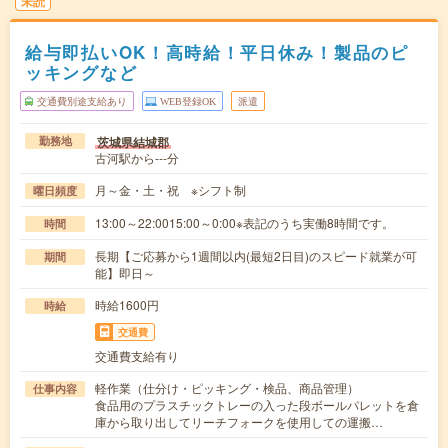
未読
給与即払いOK！高時給！平日休み！製品のピ
ッキングなど
交通費別途支給あり
WEB登録OK
派遣
茨城県結城郡
勤務地
古河駅から---分
月～金・土・祝 ※シフト制
曜日頻度
13:00～22:0015:00～0:00※表記のうち実働8時間です。
時間
長期【ご応募から1週間以内(最短2日目)のスピード就業が可
期間
能】即日～
時給1600円
時給
交通費
交通費支給有り
軽作業（仕分け・ピッキング・検品、商品管理）
仕事内容
食品用のプラスチックトレーの入った段ボールパレットを倉
庫から取り出してリーチフォークを使用しての運搬…