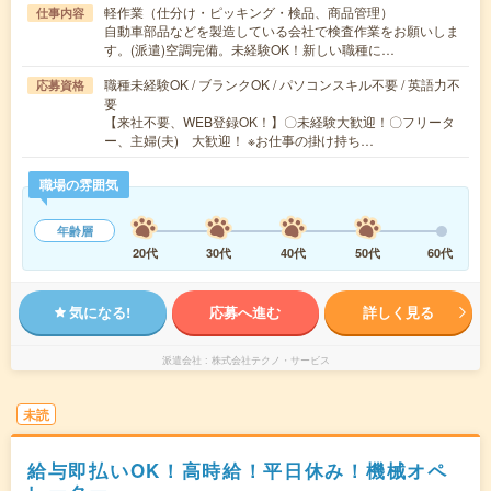
軽作業（仕分け・ピッキング・検品、商品管理）
仕事内容
自動車部品などを製造している会社で検査作業をお願いしま
す。(派遣)空調完備。未経験OK！新しい職種に…
職種未経験OK / ブランクOK / パソコンスキル不要 / 英語力不
応募資格
要
【来社不要、WEB登録OK！】〇未経験大歓迎！〇フリータ
ー、主婦(夫) 大歓迎！ ※お仕事の掛け持ち…
職場の雰囲気
年齢層
20代
30代
40代
50代
60代
気になる!
応募へ進む
詳しく見る
派遣会社
株式会社テクノ・サービス
未読
給与即払いOK！高時給！平日休み！機械オペ