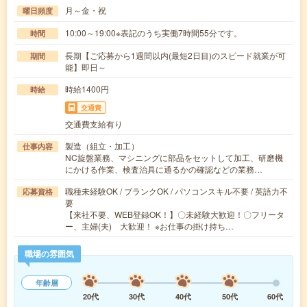
月～金・祝
曜日頻度
10:00～19:00※表記のうち実働7時間55分です。
時間
長期【ご応募から1週間以内(最短2日目)のスピード就業が可
期間
能】即日～
時給1400円
時給
交通費
交通費支給有り
製造（組立・加工）
仕事内容
NC旋盤業務、マシニングに部品をセットして加工、研磨機
にかける作業、検査治具に通るかの確認などの業務…
職種未経験OK / ブランクOK / パソコンスキル不要 / 英語力不
応募資格
要
【来社不要、WEB登録OK！】〇未経験大歓迎！〇フリータ
ー、主婦(夫) 大歓迎！ ※お仕事の掛け持ち…
職場の雰囲気
年齢層
20代
30代
40代
50代
60代