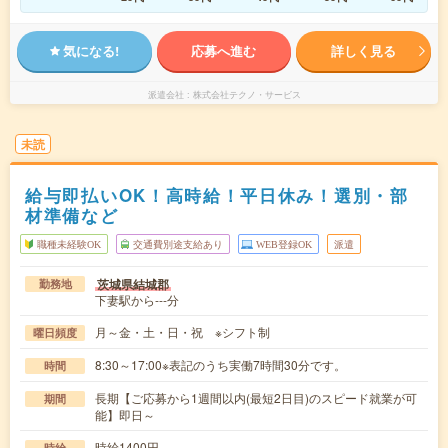
気になる!
応募へ進む
詳しく見る
派遣会社
株式会社テクノ・サービス
未読
給与即払いOK！高時給！平日休み！選別・部
材準備など
職種未経験OK
交通費別途支給あり
WEB登録OK
派遣
茨城県結城郡
勤務地
下妻駅から---分
月～金・土・日・祝 ※シフト制
曜日頻度
8:30～17:00※表記のうち実働7時間30分です。
時間
長期【ご応募から1週間以内(最短2日目)のスピード就業が可
期間
能】即日～
時給1400円
時給