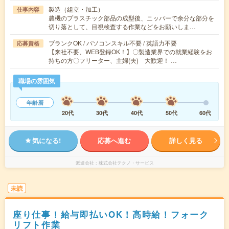
製造（組立・加工）
仕事内容
農機のプラスチック部品の成型後、ニッパーで余分な部分を
切り落として、目視検査する作業などをお願いしま…
ブランクOK / パソコンスキル不要 / 英語力不要
応募資格
【来社不要、WEB登録OK！】〇製造業界での就業経験をお
持ちの方〇フリーター、主婦(夫) 大歓迎！ …
職場の雰囲気
年齢層
20代
30代
40代
50代
60代
気になる!
応募へ進む
詳しく見る
派遣会社
株式会社テクノ・サービス
未読
座り仕事！給与即払いOK！高時給！フォーク
リフト作業