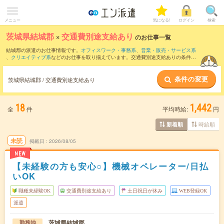
メニュー
気になる!
ログイン
検索
茨城県結城郡
×
交通費別途支給あり
のお仕事一覧
結城郡の派遣のお仕事情報です。
オフィスワーク・事務系
、
営業・販売・サービス系
、
クリエイティブ系
などのお仕事を取り揃えています。交通費別途支給ありの条件の
他に、
職種未経験OK
、
友だちと一緒の応募OK
、
残業なし
などのこだわり条件も取り
揃えています。
条件の変更
茨城県結城郡 / 交通費別途支給あり
18
1,442
全
件
平均時給:
円
時給順
新着順
未読
掲載日
2026/08/05
NEW
【未経験の方も安心○】機械オペレーター/日払
いOK
職種未経験OK
交通費別途支給あり
土日祝日が休み
WEB登録OK
派遣
茨城県結城郡
勤務地