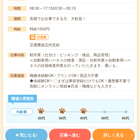
08:30～17:1520:30～05:15
時間
長期でお仕事できる方、大歓迎！
期間
時給1500円
時給
交通費
交通費規定内支給
軽作業（仕分け・ピッキング・検品、商品管理）
仕事内容
≪自動車用ハーネスの検査・測定・分析作業≫自動車用ハー
ネスの目視検査作業を行っていただきます。重いも…
職種未経験OK / ブランクOK / 英語力不要
応募資格
◆未経験OK！〇まずは事前登録だけでもOK！履歴書不要で
気軽にオンライン登録★氏名・職種などを入力す…
職場の雰囲気
年齢層
20代
30代
40代
50代
60代
気になる!
応募へ進む
詳しく見る