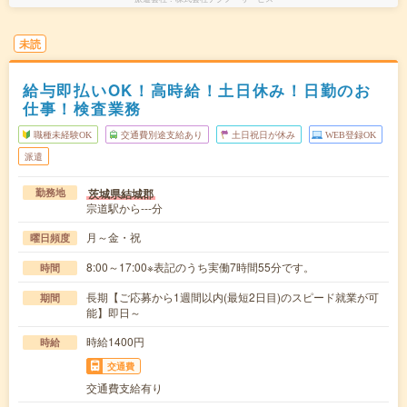
未読
給与即払いOK！高時給！土日休み！日勤のお
仕事！検査業務
職種未経験OK
交通費別途支給あり
土日祝日が休み
WEB登録OK
派遣
茨城県結城郡
勤務地
宗道駅から---分
月～金・祝
曜日頻度
8:00～17:00※表記のうち実働7時間55分です。
時間
長期【ご応募から1週間以内(最短2日目)のスピード就業が可
期間
能】即日～
時給1400円
時給
交通費
交通費支給有り