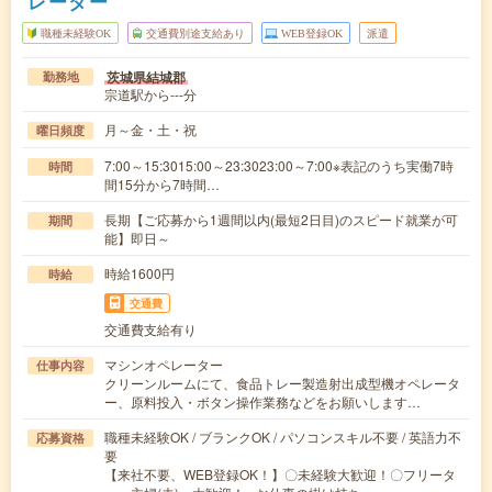
レーター
職種未経験OK
交通費別途支給あり
WEB登録OK
派遣
茨城県結城郡
勤務地
宗道駅から---分
月～金・土・祝
曜日頻度
7:00～15:3015:00～23:3023:00～7:00※表記のうち実働7時
時間
間15分から7時間…
長期【ご応募から1週間以内(最短2日目)のスピード就業が可
期間
能】即日～
時給1600円
時給
交通費
交通費支給有り
マシンオペレーター
仕事内容
クリーンルームにて、食品トレー製造射出成型機オペレータ
ー、原料投入・ボタン操作業務などをお願いします…
職種未経験OK / ブランクOK / パソコンスキル不要 / 英語力不
応募資格
要
【来社不要、WEB登録OK！】〇未経験大歓迎！〇フリータ