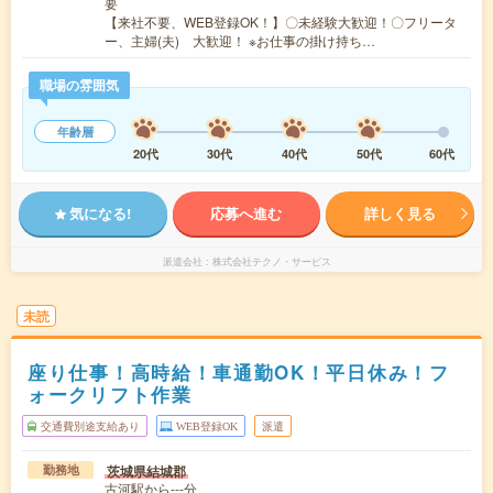
要
【来社不要、WEB登録OK！】〇未経験大歓迎！〇フリータ
ー、主婦(夫) 大歓迎！ ※お仕事の掛け持ち…
職場の雰囲気
年齢層
20代
30代
40代
50代
60代
気になる!
応募へ進む
詳しく見る
派遣会社
株式会社テクノ・サービス
未読
座り仕事！高時給！車通勤OK！平日休み！フ
ォークリフト作業
交通費別途支給あり
WEB登録OK
派遣
茨城県結城郡
勤務地
古河駅から---分