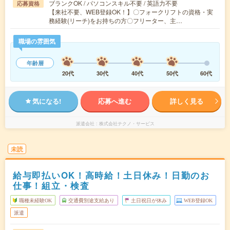
ブランクOK / パソコンスキル不要 / 英語力不要
応募資格
【来社不要、WEB登録OK！】〇フォークリフトの資格・実
務経験(リーチ)をお持ちの方〇フリーター、主…
職場の雰囲気
年齢層
20代
30代
40代
50代
60代
気になる!
応募へ進む
詳しく見る
派遣会社
株式会社テクノ・サービス
未読
給与即払いOK！高時給！土日休み！日勤のお
仕事！組立・検査
職種未経験OK
交通費別途支給あり
土日祝日が休み
WEB登録OK
派遣