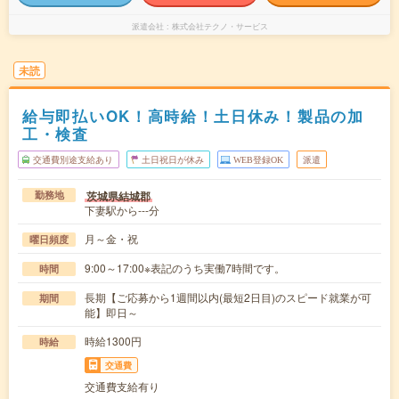
派遣会社
株式会社テクノ・サービス
未読
給与即払いOK！高時給！土日休み！製品の加
工・検査
交通費別途支給あり
土日祝日が休み
WEB登録OK
派遣
茨城県結城郡
勤務地
下妻駅から---分
月～金・祝
曜日頻度
9:00～17:00※表記のうち実働7時間です。
時間
長期【ご応募から1週間以内(最短2日目)のスピード就業が可
期間
能】即日～
時給1300円
時給
交通費
交通費支給有り