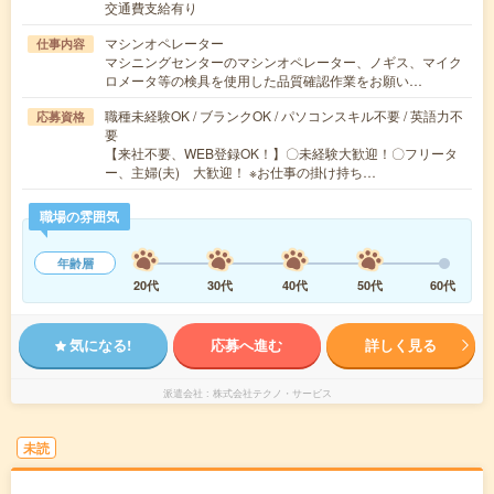
交通費支給有り
マシンオペレーター
仕事内容
マシニングセンターのマシンオペレーター、ノギス、マイク
ロメータ等の検具を使用した品質確認作業をお願い…
職種未経験OK / ブランクOK / パソコンスキル不要 / 英語力不
応募資格
要
【来社不要、WEB登録OK！】〇未経験大歓迎！〇フリータ
ー、主婦(夫) 大歓迎！ ※お仕事の掛け持ち…
職場の雰囲気
年齢層
20代
30代
40代
50代
60代
気になる!
応募へ進む
詳しく見る
派遣会社
株式会社テクノ・サービス
未読