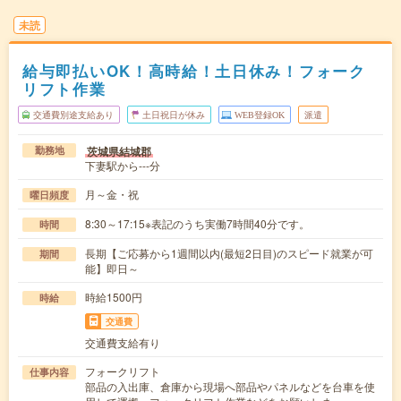
未読
給与即払いOK！高時給！土日休み！フォーク
リフト作業
交通費別途支給あり
土日祝日が休み
WEB登録OK
派遣
茨城県結城郡
勤務地
下妻駅から---分
月～金・祝
曜日頻度
8:30～17:15※表記のうち実働7時間40分です。
時間
長期【ご応募から1週間以内(最短2日目)のスピード就業が可
期間
能】即日～
時給1500円
時給
交通費
交通費支給有り
フォークリフト
仕事内容
部品の入出庫、倉庫から現場へ部品やパネルなどを台車を使