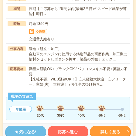
長期【ご応募から1週間以内(最短2日目)のスピード就業が可
期間
能】即日～
時給1350円
時給
交通費
交通費支給有り
製造（組立・加工）
仕事内容
自動車のエンジンに使用する鋳造部品の研磨作業、加工機に
部材をセットしボタンを押す、製品の外観チェック…
職種未経験OK / ブランクOK / パソコンスキル不要 / 英語力不
応募資格
要
【来社不要、WEB登録OK！】〇未経験大歓迎！〇フリータ
ー、主婦(夫) 大歓迎！ ※お仕事の掛け持ち…
職場の雰囲気
年齢層
20代
30代
40代
50代
60代
気になる!
応募へ進む
詳しく見る