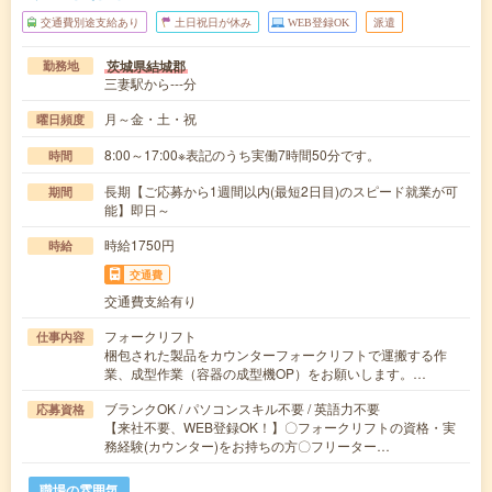
交通費別途支給あり
土日祝日が休み
WEB登録OK
派遣
茨城県結城郡
勤務地
三妻駅から---分
月～金・土・祝
曜日頻度
8:00～17:00※表記のうち実働7時間50分です。
時間
長期【ご応募から1週間以内(最短2日目)のスピード就業が可
期間
能】即日～
時給1750円
時給
交通費
交通費支給有り
フォークリフト
仕事内容
梱包された製品をカウンターフォークリフトで運搬する作
業、成型作業（容器の成型機OP）をお願いします。…
ブランクOK / パソコンスキル不要 / 英語力不要
応募資格
【来社不要、WEB登録OK！】〇フォークリフトの資格・実
務経験(カウンター)をお持ちの方〇フリーター…
職場の雰囲気