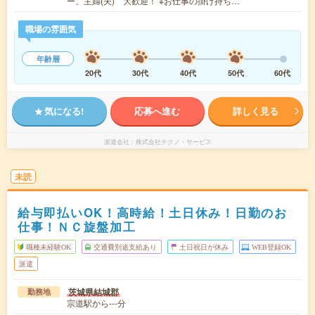
ー、主婦(夫) 大歓迎！ ※お仕事の掛け持ち…
職場の雰囲気
年齢層
20代
30代
40代
50代
60代
気になる!
応募へ進む
詳しく見る
派遣会社
株式会社テクノ・サービス
未読
給与即払いOK！高時給！土日休み！日勤のお
仕事！ＮＣ旋盤加工
職種未経験OK
交通費別途支給あり
土日祝日が休み
WEB登録OK
派遣
茨城県結城郡
勤務地
宗道駅から---分