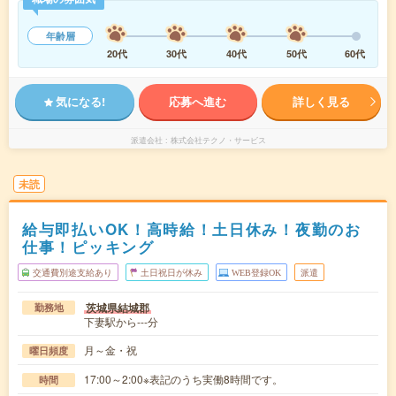
年齢層
20代
30代
40代
50代
60代
気になる!
応募へ進む
詳しく見る
派遣会社
株式会社テクノ・サービス
未読
給与即払いOK！高時給！土日休み！夜勤のお
仕事！ピッキング
交通費別途支給あり
土日祝日が休み
WEB登録OK
派遣
茨城県結城郡
勤務地
下妻駅から---分
月～金・祝
曜日頻度
17:00～2:00※表記のうち実働8時間です。
時間