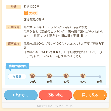
時給1300円
時給
交通費
交通費支給有り
軽作業（仕分け・ピッキング・検品、商品管理）
仕事内容
伝票をもとに製品のピッキング、出荷前作業などをお願いし
ます。(派遣)シフト勤務！休日は日＋平日1日で…
職種未経験OK / ブランクOK / パソコンスキル不要 / 英語力不
応募資格
要
【来社不要、WEB登録OK！】〇未経験大歓迎！〇フリータ
ー、主婦(夫) 大歓迎！ ※お仕事の掛け持ち…
職場の雰囲気
年齢層
20代
30代
40代
50代
60代
気になる!
応募へ進む
詳しく見る
派遣会社
株式会社テクノ・サービス