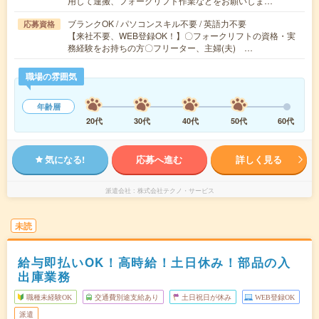
用して運搬、フォークリフト作業などをお願いしま…
ブランクOK / パソコンスキル不要 / 英語力不要
応募資格
【来社不要、WEB登録OK！】〇フォークリフトの資格・実
務経験をお持ちの方〇フリーター、主婦(夫) …
職場の雰囲気
年齢層
20代
30代
40代
50代
60代
気になる!
応募へ進む
詳しく見る
派遣会社
株式会社テクノ・サービス
未読
給与即払いOK！高時給！土日休み！部品の入
出庫業務
職種未経験OK
交通費別途支給あり
土日祝日が休み
WEB登録OK
派遣