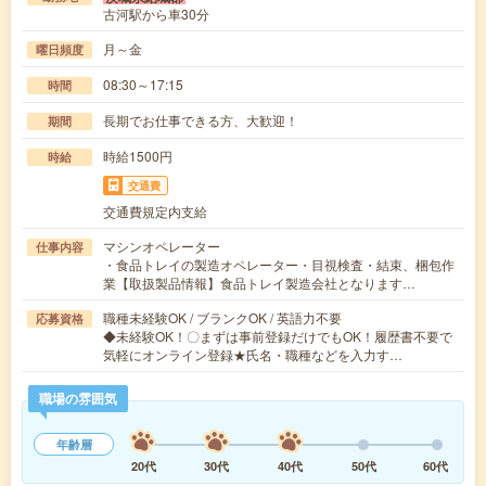
古河駅から車30分
月～金
曜日頻度
08:30～17:15
時間
長期でお仕事できる方、大歓迎！
期間
時給1500円
時給
交通費
交通費規定内支給
マシンオペレーター
仕事内容
・食品トレイの製造オペレーター・目視検査・結束、梱包作
業【取扱製品情報】食品トレイ製造会社となります…
職種未経験OK / ブランクOK / 英語力不要
応募資格
◆未経験OK！〇まずは事前登録だけでもOK！履歴書不要で
気軽にオンライン登録★氏名・職種などを入力す…
職場の雰囲気
年齢層
20代
30代
40代
50代
60代