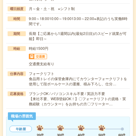
月～金・土・祝 ※シフト制
曜日頻度
9:00～18:0010:00～19:0013:00～22:00※表記のうち実働8時
時間
間です。
長期【ご応募から1週間以内(最短2日目)のスピード就業が可
期間
能】即日～
時給1500円
時給
交通費
交通費支給有り
フォークリフト
仕事内容
食品用トレイの保管倉庫内にてカウンターフォークリフトを
使用して段ボールケースの運搬、積み下ろし、仕分…
ブランクOK / パソコンスキル不要 / 英語力不要
応募資格
【来社不要、WEB登録OK！】〇フォークリフトの資格・実
務経験（カウンター）をお持ちの方〇フリーター…
職場の雰囲気
年齢層
20代
30代
40代
50代
60代