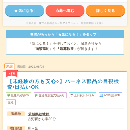
気になる!
応募へ進む
詳しく見る
派遣会社
株式会社綜合キャリアオプション 製造事業部（全国）
興味があったら「★気になる！」をタップ！
「気になる！」を押しておくと、派遣会社から
「面談確約」
や
「応募歓迎」
が届きます！
未読
掲載日
2026/08/05
NEW
【未経験の方も安心○】ハーネス部品の目視検
査/日払いOK
職種未経験OK
交通費別途支給あり
土日祝日が休み
WEB登録OK
派遣
茨城県結城郡
勤務地
古河駅から車30分
月～金
曜日頻度