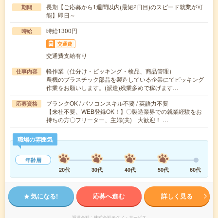
長期【ご応募から1週間以内(最短2日目)のスピード就業が可
期間
能】即日～
時給1300円
時給
交通費
交通費支給有り
軽作業（仕分け・ピッキング・検品、商品管理）
仕事内容
農機のプラスチック部品を製造している企業にてピッキング
作業をお願いします。(派遣)残業多めで稼げます…
ブランクOK / パソコンスキル不要 / 英語力不要
応募資格
【来社不要、WEB登録OK！】〇製造業界での就業経験をお
持ちの方〇フリーター、主婦(夫) 大歓迎！ …
職場の雰囲気
年齢層
20代
30代
40代
50代
60代
気になる!
応募へ進む
詳しく見る
派遣会社
株式会社テクノ・サービス