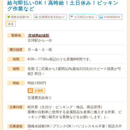
給与即払いOK！高時給！土日休み！ピッキン
グ作業など
職種未経験OK
交通費別途支給あり
土日祝日が休み
WEB登録OK
派遣
茨城県結城郡
勤務地
古河駅から---分
月～金・土・祝
曜日頻度
8:00～17:00※表記のうち実働8時間です。
時間
長期【ご応募から1週間以内(最短2日目)のスピード就業が可
期間
能】即日～
時給1300円
時給
交通費
交通費支給有り
軽作業（仕分け・ピッキング・検品、商品管理）
仕事内容
重機や自動車に使用する金属部品を倉庫に搬入する作業、ピ
ッキング棚に補充する業務などをお願いします。(…
職種未経験OK / ブランクOK / パソコンスキル不要 / 英語力不
応募資格