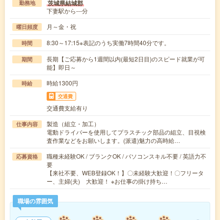
茨城県結城郡
勤務地
下妻駅から---分
月～金・祝
曜日頻度
8:30～17:15※表記のうち実働7時間40分です。
時間
長期【ご応募から1週間以内(最短2日目)のスピード就業が可
期間
能】即日～
時給1300円
時給
交通費
交通費支給有り
製造（組立・加工）
仕事内容
電動ドライバーを使用してプラスチック部品の組立、目視検
査作業などをお願いします。(派遣)魅力の高時給…
職種未経験OK / ブランクOK / パソコンスキル不要 / 英語力不
応募資格
要
【来社不要、WEB登録OK！】〇未経験大歓迎！〇フリータ
ー、主婦(夫) 大歓迎！ ※お仕事の掛け持ち…
職場の雰囲気