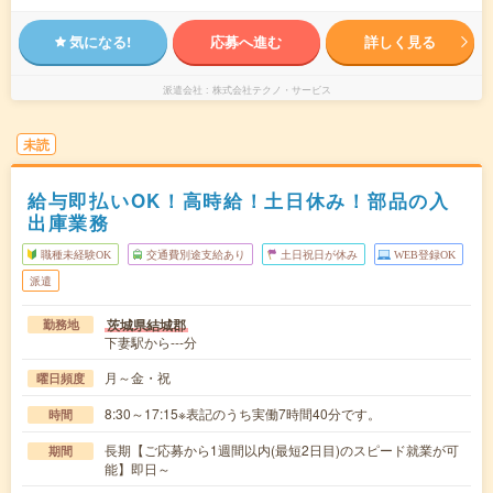
気になる!
応募へ進む
詳しく見る
派遣会社
株式会社テクノ・サービス
未読
給与即払いOK！高時給！土日休み！部品の入
出庫業務
職種未経験OK
交通費別途支給あり
土日祝日が休み
WEB登録OK
派遣
茨城県結城郡
勤務地
下妻駅から---分
月～金・祝
曜日頻度
8:30～17:15※表記のうち実働7時間40分です。
時間
長期【ご応募から1週間以内(最短2日目)のスピード就業が可
期間
能】即日～