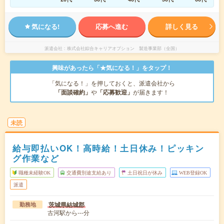
気になる!
応募へ進む
詳しく見る
派遣会社
株式会社綜合キャリアオプション 製造事業部（全国）
興味があったら「★気になる！」をタップ！
「気になる！」を押しておくと、派遣会社から
「面談確約」
や
「応募歓迎」
が届きます！
未読
給与即払いOK！高時給！土日休み！ピッキン
グ作業など
職種未経験OK
交通費別途支給あり
土日祝日が休み
WEB登録OK
派遣
茨城県結城郡
勤務地
古河駅から---分