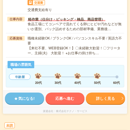
交通費
交通費支給有り
軽作業（仕分け・ピッキング・検品、商品管理）
仕事内容
食品工場にてコンベアで流れてくる卵にヒビや汚れなどが無
いか選別、パック詰めするための部材準備、業務後…
職種未経験OK / ブランクOK / パソコンスキル不要 / 英語力不
応募資格
要
【来社不要、WEB登録OK！】〇未経験大歓迎！〇フリータ
ー、主婦(夫) 大歓迎！ ※お仕事の掛け持ち…
職場の雰囲気
年齢層
20代
30代
40代
50代
60代
気になる!
応募へ進む
詳しく見る
派遣会社
株式会社テクノ・サービス
未読