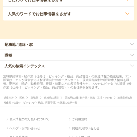
人気のワード
でお仕事情報をさがす
勤務地 / 路線・駅
職種
人気の検索インデックス
茨城県結城郡 - 軽作業（仕分け・ピッキング・検品、商品管理）の派遣情報の検索結果。エン
派遣は、エンが運営する人材派遣会社のポータルサイト。茨城県結城郡の派遣/求人情報を職
種、勤務地、時給、勤務時間、長期・短期などの希望条件から、あなたにピッタリの派遣（軽
作業（仕分け・ピッキング・検品、商品管理））のお仕事を探せます。
派遣TOP
関東
茨城県
茨城県結城郡
茨城県結城郡 軽作業・物流・工場・その他
茨城県結城郡
軽作業（仕分け・ピッキング・検品、商品管理）の派遣の仕事一覧
個人情報の取り扱いについて
ご利用規約
ヘルプ・お問い合わせ
掲載のお問い合わせ