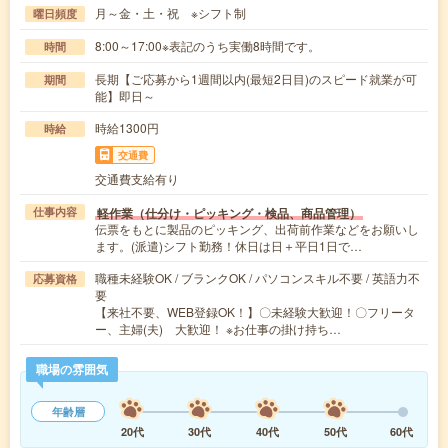
月～金・土・祝 ※シフト制
曜日頻度
8:00～17:00※表記のうち実働8時間です。
時間
長期【ご応募から1週間以内(最短2日目)のスピード就業が可
期間
能】即日～
時給1300円
時給
交通費
交通費支給有り
軽作業（仕分け・ピッキング・検品、商品管理）
仕事内容
伝票をもとに製品のピッキング、出荷前作業などをお願いし
ます。(派遣)シフト勤務！休日は日＋平日1日で…
職種未経験OK / ブランクOK / パソコンスキル不要 / 英語力不
応募資格
要
【来社不要、WEB登録OK！】〇未経験大歓迎！〇フリータ
ー、主婦(夫) 大歓迎！ ※お仕事の掛け持ち…
職場の雰囲気
年齢層
20代
30代
40代
50代
60代