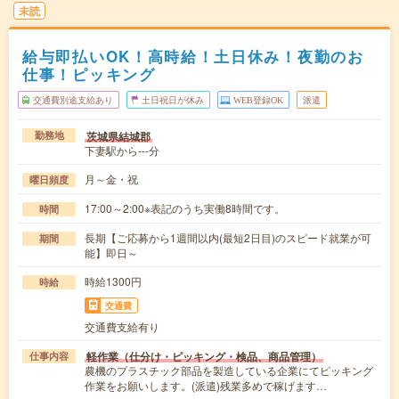
未読
給与即払いOK！高時給！土日休み！夜勤のお
仕事！ピッキング
交通費別途支給あり
土日祝日が休み
WEB登録OK
派遣
茨城県結城郡
勤務地
下妻駅から---分
月～金・祝
曜日頻度
17:00～2:00※表記のうち実働8時間です。
時間
長期【ご応募から1週間以内(最短2日目)のスピード就業が可
期間
能】即日～
時給1300円
時給
交通費
交通費支給有り
軽作業（仕分け・ピッキング・検品、商品管理）
仕事内容
農機のプラスチック部品を製造している企業にてピッキング
作業をお願いします。(派遣)残業多めで稼げます…