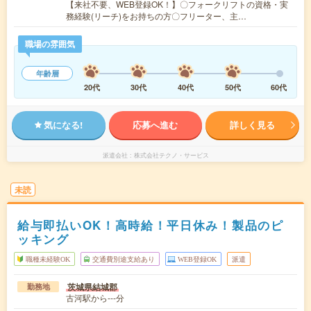
【来社不要、WEB登録OK！】〇フォークリフトの資格・実
務経験(リーチ)をお持ちの方〇フリーター、主…
職場の雰囲気
年齢層
20代
30代
40代
50代
60代
気になる!
応募へ進む
詳しく見る
派遣会社
株式会社テクノ・サービス
未読
給与即払いOK！高時給！平日休み！製品のピ
ッキング
職種未経験OK
交通費別途支給あり
WEB登録OK
派遣
茨城県結城郡
勤務地
古河駅から---分