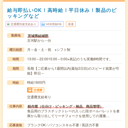
給与即払いOK！高時給！平日休み！製品のピ
ッキングなど
交通費別途支給あり
WEB登録OK
派遣
茨城県結城郡
勤務地
古河駅から---分
月～金・土・祝 ※シフト制
曜日頻度
13:00～22:0015:00～0:00※表記のうち実働8時間です。
時間
長期【ご応募から1週間以内(最短2日目)のスピード就業が可
期間
能】即日～
時給1600円
時給
交通費
交通費支給有り
軽作業（仕分け・ピッキング・検品、商品管理）
仕事内容
食品用のプラスチックトレーの入った段ボールパレットを倉
庫から取り出してリーチフォークを使用しての運搬…
ブランクOK / パソコンスキル不要 / 英語力不要
応募資格