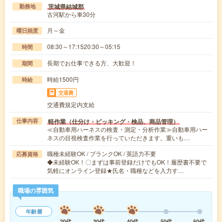
茨城県結城郡
勤務地
古河駅から車30分
月～金
曜日頻度
08:30～17:1520:30～05:15
時間
長期でお仕事できる方、大歓迎！
期間
時給1500円
時給
交通費
交通費規定内支給
軽作業（仕分け・ピッキング・検品、商品管理）
仕事内容
≪自動車用ハーネスの検査・測定・分析作業≫自動車用ハー
ネスの目視検査作業を行っていただきます。重いも…
職種未経験OK / ブランクOK / 英語力不要
応募資格
◆未経験OK！〇まずは事前登録だけでもOK！履歴書不要で
気軽にオンライン登録★氏名・職種などを入力す…
職場の雰囲気
年齢層
20代
30代
40代
50代
60代