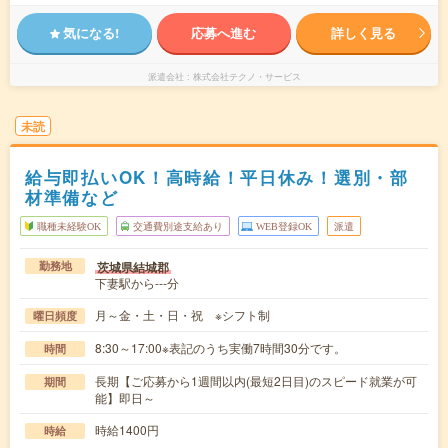
気になる!
応募へ進む
詳しく見る
派遣会社
株式会社テクノ・サービス
未読
給与即払いOK！高時給！平日休み！選別・部
材準備など
職種未経験OK
交通費別途支給あり
WEB登録OK
派遣
茨城県結城郡
勤務地
下妻駅から---分
月～金・土・日・祝 ※シフト制
曜日頻度
8:30～17:00※表記のうち実働7時間30分です。
時間
長期【ご応募から1週間以内(最短2日目)のスピード就業が可
期間
能】即日～
時給1400円
時給