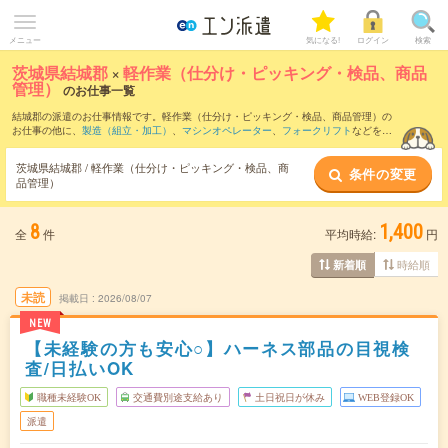
メニュー
気になる!
ログイン
検索
茨城県結城郡
×
軽作業（仕分け・ピッキング・検品、商品
管理）
のお仕事一覧
結城郡の派遣のお仕事情報です。軽作業（仕分け・ピッキング・検品、商品管理）の
お仕事の他に、
製造（組立・加工）
、
マシンオペレーター
、
フォークリフト
などを取
り揃えています。さらに、
短期
・
単発
などの期間や、
職種未経験OK
などのこだわり条
件で絞り込んでいただけます。職種辞典：
軽作業（仕分け・ピッキング・検品、商品
茨城県結城郡 / 軽作業（仕分け・ピッキング・検品、商
条件の変更
管理）のお仕事とは？とは？
品管理）
8
1,400
全
件
平均時給:
円
時給順
新着順
未読
掲載日
2026/08/07
NEW
【未経験の方も安心○】ハーネス部品の目視検
査/日払いOK
職種未経験OK
交通費別途支給あり
土日祝日が休み
WEB登録OK
派遣