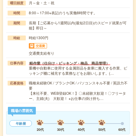
月～金・土・祝
曜日頻度
8:00～17:00※表記のうち実働8時間です。
時間
長期【ご応募から1週間以内(最短2日目)のスピード就業が可
期間
能】即日～
時給1300円
時給
交通費
交通費支給有り
軽作業（仕分け・ピッキング・検品、商品管理）
仕事内容
重機や自動車に使用する金属部品を倉庫に搬入する作業、ピ
ッキング棚に補充する業務などをお願いします。(…
職種未経験OK / ブランクOK / パソコンスキル不要 / 英語力不
応募資格
要
【来社不要、WEB登録OK！】〇未経験大歓迎！〇フリータ
ー、主婦(夫) 大歓迎！ ※お仕事の掛け持ち…
職場の雰囲気
年齢層
20代
30代
40代
50代
60代