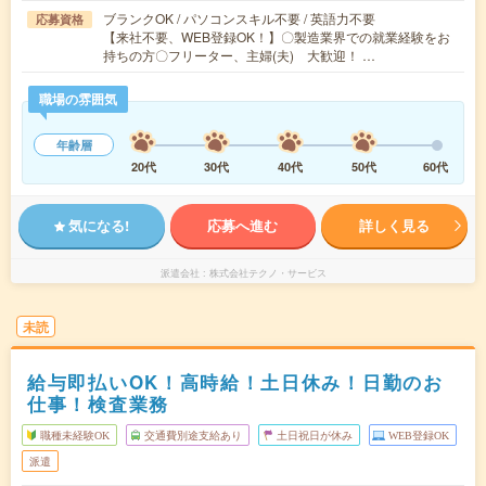
ブランクOK / パソコンスキル不要 / 英語力不要
応募資格
【来社不要、WEB登録OK！】〇製造業界での就業経験をお
持ちの方〇フリーター、主婦(夫) 大歓迎！ …
職場の雰囲気
年齢層
20代
30代
40代
50代
60代
気になる!
応募へ進む
詳しく見る
派遣会社
株式会社テクノ・サービス
未読
給与即払いOK！高時給！土日休み！日勤のお
仕事！検査業務
職種未経験OK
交通費別途支給あり
土日祝日が休み
WEB登録OK
派遣