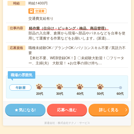
時給1400円
時給
交通費
交通費支給有り
軽作業（仕分け・ピッキング・検品、商品管理）
仕事内容
部品の入出庫、倉庫から現場へ部品やパネルなどを台車を使
用して運搬する作業などをお願いします。(派遣)…
職種未経験OK / ブランクOK / パソコンスキル不要 / 英語力不
応募資格
要
【来社不要、WEB登録OK！】〇未経験大歓迎！〇フリータ
ー、主婦(夫) 大歓迎！ ※お仕事の掛け持ち…
職場の雰囲気
年齢層
20代
30代
40代
50代
60代
気になる!
応募へ進む
詳しく見る
派遣会社
株式会社テクノ・サービス