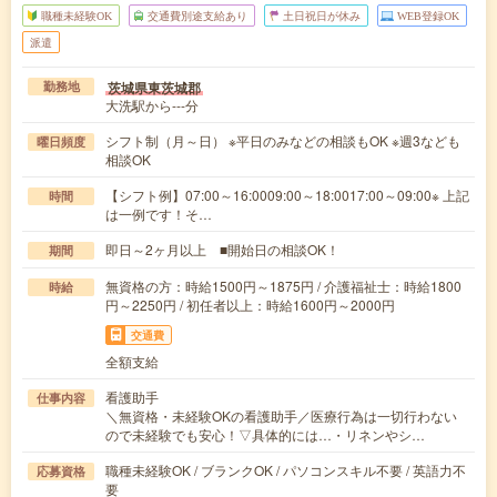
職種未経験OK
交通費別途支給あり
土日祝日が休み
WEB登録OK
派遣
茨城県東茨城郡
勤務地
大洗駅から---分
シフト制（月～日） ※平日のみなどの相談もOK ※週3なども
曜日頻度
相談OK
【シフト例】07:00～16:0009:00～18:0017:00～09:00※ 上記
時間
は一例です！そ…
即日～2ヶ月以上 ■開始日の相談OK！
期間
無資格の方：時給1500円～1875円 / 介護福祉士：時給1800
時給
円～2250円 / 初任者以上：時給1600円～2000円
交通費
全額支給
看護助手
仕事内容
＼無資格・未経験OKの看護助手／医療行為は一切行わない
ので未経験でも安心！▽具体的には…・リネンやシ…
職種未経験OK / ブランクOK / パソコンスキル不要 / 英語力不
応募資格
要