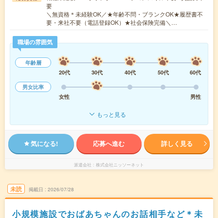
要
＼無資格＊未経験OK／★年齢不問・ブランクOK★履歴書不
要・来社不要（電話登録OK）★社会保険完備＼…
職場の雰囲気
年齢層
20代
30代
40代
50代
60代
男女比率
女性
男性
もっと見る
気になる!
応募へ進む
詳しく見る
派遣会社
株式会社ニッソーネット
未読
掲載日
2026/07/28
小規模施設でおばあちゃんのお話相手など＊未