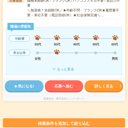
職種未経験OK / ブランクOK / パソコンスキル不要 / 英語力不
応募資格
要
＼無資格＊未経験OK／★年齢不問・ブランクOK★履歴書不
要・来社不要（電話登録OK）★社会保険完備＼…
職場の雰囲気
年齢層
20代
30代
40代
50代
60代
男女比率
女性
男性
もっと見る
気になる!
応募へ進む
詳しく見る
派遣会社
株式会社ニッソーネット
検索条件を追加して絞り込む