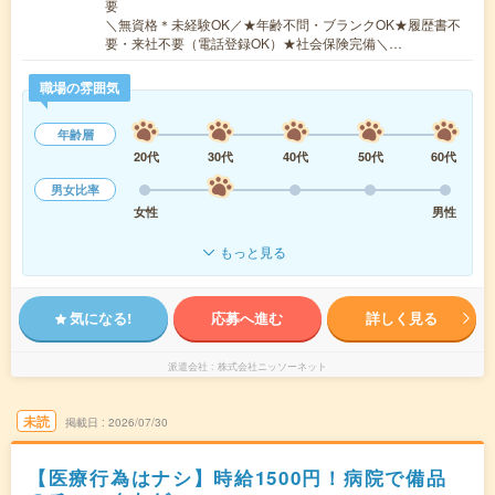
要
＼無資格＊未経験OK／★年齢不問・ブランクOK★履歴書不
要・来社不要（電話登録OK）★社会保険完備＼…
職場の雰囲気
年齢層
20代
30代
40代
50代
60代
男女比率
女性
男性
もっと見る
気になる!
応募へ進む
詳しく見る
派遣会社
株式会社ニッソーネット
未読
掲載日
2026/07/30
【医療行為はナシ】時給1500円！病院で備品