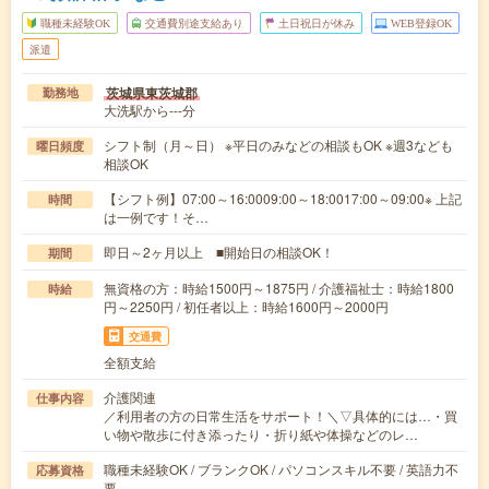
職種未経験OK
交通費別途支給あり
土日祝日が休み
WEB登録OK
派遣
茨城県東茨城郡
勤務地
大洗駅から---分
シフト制（月～日） ※平日のみなどの相談もOK ※週3なども
曜日頻度
相談OK
【シフト例】07:00～16:0009:00～18:0017:00～09:00※ 上記
時間
は一例です！そ…
即日～2ヶ月以上 ■開始日の相談OK！
期間
無資格の方：時給1500円～1875円 / 介護福祉士：時給1800
時給
円～2250円 / 初任者以上：時給1600円～2000円
交通費
全額支給
介護関連
仕事内容
／利用者の方の日常生活をサポート！＼▽具体的には…・買
い物や散歩に付き添ったり・折り紙や体操などのレ…
職種未経験OK / ブランクOK / パソコンスキル不要 / 英語力不
応募資格
要