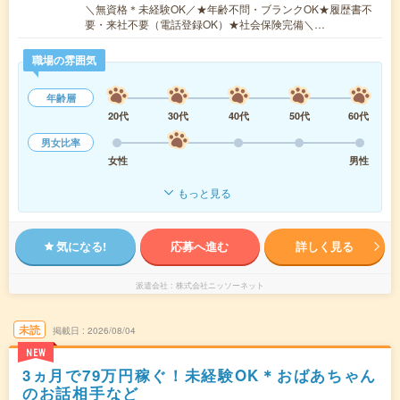
＼無資格＊未経験OK／★年齢不問・ブランクOK★履歴書不
要・来社不要（電話登録OK）★社会保険完備＼…
職場の雰囲気
年齢層
20代
30代
40代
50代
60代
男女比率
女性
男性
もっと見る
気になる!
応募へ進む
詳しく見る
派遣会社
株式会社ニッソーネット
未読
掲載日
2026/08/04
NEW
3ヵ月で79万円稼ぐ！未経験OK＊おばあちゃん
のお話相手など