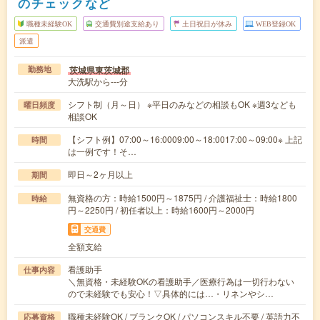
のチェックなど
職種未経験OK
交通費別途支給あり
土日祝日が休み
WEB登録OK
派遣
茨城県東茨城郡
勤務地
大洗駅から---分
シフト制（月～日） ※平日のみなどの相談もOK ※週3なども
曜日頻度
相談OK
【シフト例】07:00～16:0009:00～18:0017:00～09:00※ 上記
時間
は一例です！そ…
即日～2ヶ月以上
期間
無資格の方：時給1500円～1875円 / 介護福祉士：時給1800
時給
円～2250円 / 初任者以上：時給1600円～2000円
交通費
全額支給
看護助手
仕事内容
＼無資格・未経験OKの看護助手／医療行為は一切行わない
ので未経験でも安心！▽具体的には…・リネンやシ…
職種未経験OK / ブランクOK / パソコンスキル不要 / 英語力不
応募資格