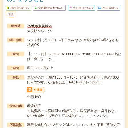
職種未経験OK
交通費別途支給あり
土日祝日が休み
WEB登録OK
派遣
茨城県東茨城郡
勤務地
大洗駅から---分
シフト制（月～日） ※平日のみなどの相談もOK ※週3なども
曜日頻度
相談OK
【シフト例】07:00～16:0009:00～18:0017:00～09:00※ 上記
時間
は一例です！そ…
即日～2ヶ月以上
期間
無資格の方：時給1500円～1875円 / 介護福祉士：時給1800
時給
円～2250円 / 初任者以上：時給1600円～2000円
交通費
全額支給
看護助手
仕事内容
＼無資格・未経験OKの看護助手／医療行為は一切行わない
ので未経験でも安心！▽具体的には…・リネンやシ…
職種未経験OK / ブランクOK / パソコンスキル不要 / 英語力不
応募資格