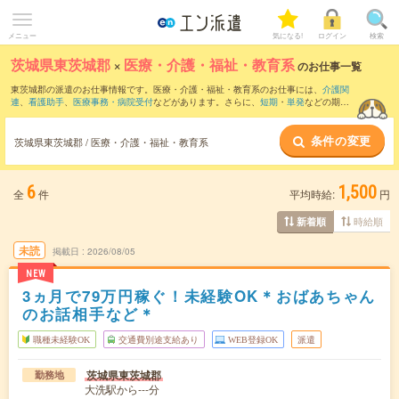
メニュー
気になる!
ログイン
検索
茨城県東茨城郡
×
医療・介護・福祉・教育系
のお仕事一覧
東茨城郡の派遣のお仕事情報です。医療・介護・福祉・教育系のお仕事には、
介護関
連
、
看護助手
、
医療事務・病院受付
などがあります。さらに、
短期
・
単発
などの期間
や、
職種未経験OK
などのこだわり条件で絞り込んでいただけます。
条件の変更
茨城県東茨城郡 / 医療・介護・福祉・教育系
6
1,500
全
件
平均時給:
円
時給順
新着順
未読
掲載日
2026/08/05
NEW
3ヵ月で79万円稼ぐ！未経験OK＊おばあちゃん
のお話相手など＊
職種未経験OK
交通費別途支給あり
WEB登録OK
派遣
茨城県東茨城郡
勤務地
大洗駅から---分