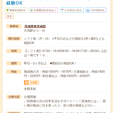
経験OK
職種未経験OK
交通費別途支給あり
土日祝日が休み
WEB登録OK
派遣
茨城県東茨城郡
勤務地
大洗駅から---分
シフト制（月～日） ※平日のみなどの相談もOK ※週3なども
曜日頻度
相談OK
【シフト例】07:00～16:0009:00～18:0017:00～09:00※ 上記
時間
は一例です！そ…
即日～2ヶ月以上 ■開始日の相談OK！
期間
無資格の方：時給1500円～1875円 / 介護福祉士：時給1800
時給
円～2250円 / 初任者以上：時給1600円～2000円
交通費
全額支給
介護関連
仕事内容
／利用者の方の日常生活をサポート！＼▽具体的には…・買
い物や散歩に付き添ったり・折り紙や体操などのレ…