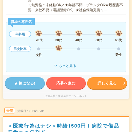
＼無資格＊未経験OK／★年齢不問・ブランクOK★履歴書不
要・来社不要（電話登録OK）★社会保険完備＼…
職場の雰囲気
年齢層
20代
30代
40代
50代
60代
男女比率
女性
男性
もっと見る
気になる!
応募へ進む
詳しく見る
派遣会社
株式会社ニッソーネット
未読
掲載日
2026/08/01
＜医療行為はナシ＞時給1500円！病院で備品
のチェックなど