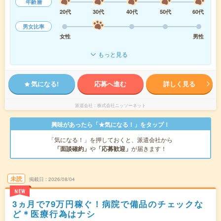
年齢層
20代
30代
40代
50代
60代
男女比率
女性
男性
もっと見る
気になる!
応募へ進む
詳しく見る
派遣会社
株式会社ニッソーネット
興味があったら「★気になる！」をタップ！
「気になる！」を押しておくと、派遣会社から
「面談確約」
や
「応募歓迎」
が届きます！
未読
掲載日
2026/08/04
NEW
3ヵ月で79万円稼ぐ！病院で備品のチェックな
ど＊医療行為はナシ