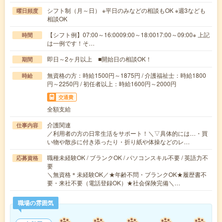
シフト制（月～日） ※平日のみなどの相談もOK ※週3なども
曜日頻度
相談OK
【シフト例】07:00～16:0009:00～18:0017:00～09:00※ 上記
時間
は一例です！そ…
即日～2ヶ月以上 ■開始日の相談OK！
期間
無資格の方：時給1500円～1875円 / 介護福祉士：時給1800
時給
円～2250円 / 初任者以上：時給1600円～2000円
交通費
全額支給
介護関連
仕事内容
／利用者の方の日常生活をサポート！＼▽具体的には…・買
い物や散歩に付き添ったり・折り紙や体操などのレ…
職種未経験OK / ブランクOK / パソコンスキル不要 / 英語力不
応募資格
要
＼無資格＊未経験OK／★年齢不問・ブランクOK★履歴書不
要・来社不要（電話登録OK）★社会保険完備＼…
職場の雰囲気