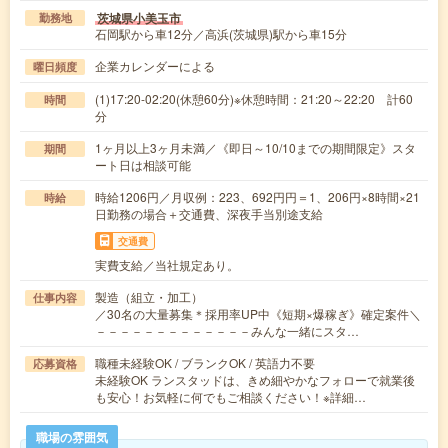
茨城県小美玉市
勤務地
石岡駅から車12分／高浜(茨城県)駅から車15分
企業カレンダーによる
曜日頻度
(1)17:20-02:20(休憩60分)※休憩時間：21:20～22:20 計60
時間
分
1ヶ月以上3ヶ月未満／《即日～10/10までの期間限定》スタ
期間
ート日は相談可能
時給1206円／月収例：223、692円円＝1、206円×8時間×21
時給
日勤務の場合＋交通費、深夜手当別途支給
交通費
実費支給／当社規定あり。
製造（組立・加工）
仕事内容
／30名の大量募集＊採用率UP中《短期×爆稼ぎ》確定案件＼
－－－－－－－－－－－－－みんな一緒にスタ…
職種未経験OK / ブランクOK / 英語力不要
応募資格
未経験OK ランスタッドは、きめ細やかなフォローで就業後
も安心！お気軽に何でもご相談ください！※詳細…
職場の雰囲気