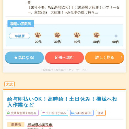
要
【来社不要、WEB登録OK！】〇未経験大歓迎！〇フリータ
ー、主婦(夫) 大歓迎！ ※お仕事の掛け持ち…
職場の雰囲気
年齢層
20代
30代
40代
50代
60代
気になる!
応募へ進む
詳しく見る
派遣会社
株式会社テクノ・サービス
未読
給与即払いOK！高時給！土日休み！機械へ投
入作業など
交通費別途支給あり
土日祝日が休み
WEB登録OK
派遣
茨城県小美玉市
勤務地