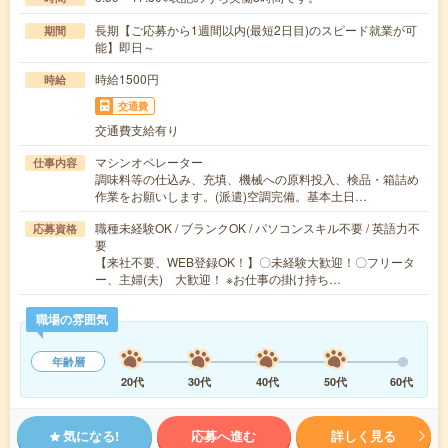
長期【ご応募から1週間以内(最短2日目)のスピード就業が可
期間
能】即日～
時給1500円
時給
交通費
交通費支給有り
マシンオペレーター
仕事内容
調味料等の仕込み、充填、機械への原料投入、検品・箱詰め
作業をお願いします。(派遣)空調完備。基本土日…
職種未経験OK / ブランクOK / パソコンスキル不要 / 英語力不
応募資格
要
【来社不要、WEB登録OK！】〇未経験大歓迎！〇フリータ
ー、主婦(夫) 大歓迎！ ※お仕事の掛け持ち…
職場の雰囲気
年齢層
20代
30代
40代
50代
60代
気になる!
応募へ進む
詳しく見る