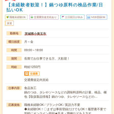
【未経験者歓迎！】鍋つゆ原料の検品作業/日
払いOK
職種未経験OK
交通費別途支給あり
土日祝日が休み
WEB登録OK
派遣
茨城県小美玉市
勤務地
月～金
曜日頻度
09:00～18:00
時間
長期でお仕事できる方、大歓迎！
期間
時給1250円
時給
交通費
交通費規定内支給
食品加工
仕事内容
鍋のつゆ、タレやソースなどの調味料原料の計量、検品、梱
包【取扱製品情報】鍋のつゆ、タレやソースなどの…
職種未経験OK / ブランクOK / 英語力不要
応募資格
◆未経験OK！〇まずは事前登録だけでもOK！履歴書不要で
気軽にオンライン登録★氏名・職種などを入力す…