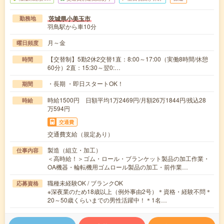
茨城県小美玉市
勤務地
羽鳥駅から車10分
月～金
曜日頻度
【交替制】5勤2休2交替1直：8:00～17:00（実働8時間/休憩
時間
60分）2直：15:30～翌0:…
・長期 ・即日スタートOK！
期間
時給1500円 日額平均1万2469円/月額26万1844円/残込28
時給
万594円
交通費
交通費支給（規定あり）
製造（組立・加工）
仕事内容
＜高時給！＞ゴム・ロール・ブランケット製品の加工作業・
OA機器・輪転機用ゴムロール製品の加工・前作業…
職種未経験OK / ブランクOK
応募資格
※深夜業のため18歳以上（例外事由2号）＊資格・経験不問＊
20～50歳くらいまでの男性活躍中！＊1名…