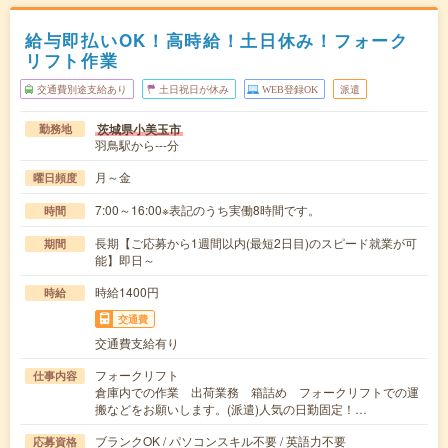
給与即払いOK！高時給！土日休み！フォーク
リフト作業
交通費別途支給あり
土日祝日が休み
WEB登録OK
派遣
茨城県小美玉市
勤務地
羽鳥駅から---分
月～金
曜日頻度
7:00～16:00※表記のうち実働8時間です。
時間
長期【ご応募から1週間以内(最短2日目)のスピード就業が可
期間
能】即日～
時給1400円
時給
交通費
交通費支給有り
フォークリフト
仕事内容
倉庫内での作業 出荷業務 箱詰め フォークリフトでの運
搬などをお願いします。(派遣)人気の日勤固定！…
ブランクOK / パソコンスキル不要 / 英語力不要
応募資格