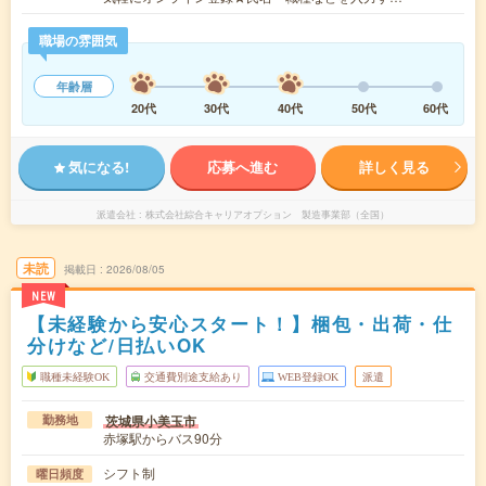
職場の雰囲気
年齢層
20代
30代
40代
50代
60代
気になる!
応募へ進む
詳しく見る
派遣会社
株式会社綜合キャリアオプション 製造事業部（全国）
未読
掲載日
2026/08/05
NEW
【未経験から安心スタート！】梱包・出荷・仕
分けなど/日払いOK
職種未経験OK
交通費別途支給あり
WEB登録OK
派遣
茨城県小美玉市
勤務地
赤塚駅からバス90分
シフト制
曜日頻度