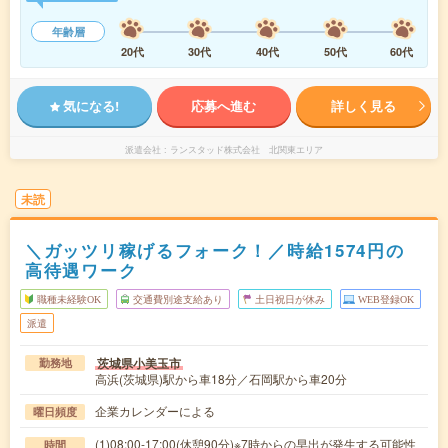
年齢層
20代
30代
40代
50代
60代
気になる!
応募へ進む
詳しく見る
派遣会社
ランスタッド株式会社 北関東エリア
未読
＼ガッツリ稼げるフォーク！／時給1574円の
高待遇ワーク
職種未経験OK
交通費別途支給あり
土日祝日が休み
WEB登録OK
派遣
茨城県小美玉市
勤務地
高浜(茨城県)駅から車18分／石岡駅から車20分
企業カレンダーによる
曜日頻度
(1)08:00-17:00(休憩90分)※7時からの早出が発生する可能性
時間