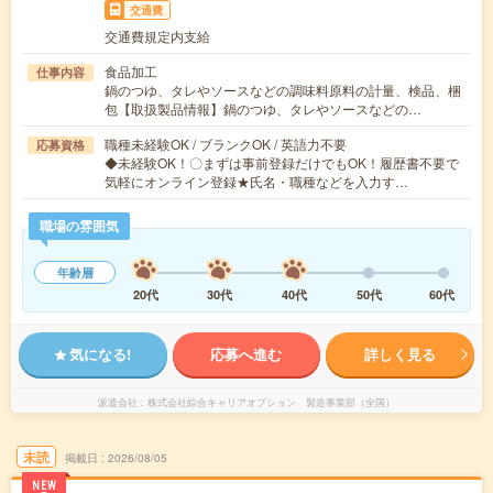
交通費
交通費規定内支給
食品加工
仕事内容
鍋のつゆ、タレやソースなどの調味料原料の計量、検品、梱
包【取扱製品情報】鍋のつゆ、タレやソースなどの…
職種未経験OK / ブランクOK / 英語力不要
応募資格
◆未経験OK！〇まずは事前登録だけでもOK！履歴書不要で
気軽にオンライン登録★氏名・職種などを入力す…
職場の雰囲気
年齢層
20代
30代
40代
50代
60代
気になる!
応募へ進む
詳しく見る
派遣会社
株式会社綜合キャリアオプション 製造事業部（全国）
未読
掲載日
2026/08/05
NEW