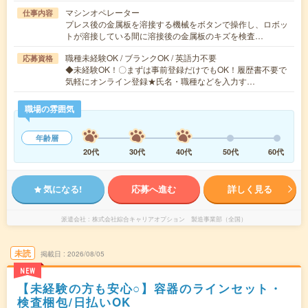
マシンオペレーター
仕事内容
プレス後の金属板を溶接する機械をボタンで操作し、ロボッ
トが溶接している間に溶接後の金属板のキズを検査…
職種未経験OK / ブランクOK / 英語力不要
応募資格
◆未経験OK！〇まずは事前登録だけでもOK！履歴書不要で
気軽にオンライン登録★氏名・職種などを入力す…
職場の雰囲気
年齢層
20代
30代
40代
50代
60代
気になる!
応募へ進む
詳しく見る
派遣会社
株式会社綜合キャリアオプション 製造事業部（全国）
未読
掲載日
2026/08/05
NEW
【未経験の方も安心○】容器のラインセット・
検査梱包/日払いOK