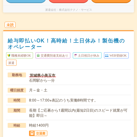
派遣会社
株式会社テクノ・サービス
未読
給与即払いOK！高時給！土日休み！製缶機の
オペレーター
職種未経験OK
交通費別途支給あり
土日祝日が休み
WEB登録OK
派遣
茨城県小美玉市
勤務地
石岡駅から---分
月～金・土
曜日頻度
8:00～17:00※表記のうち実働8時間です。
時間
長期【ご応募から1週間以内(最短2日目)のスピード就業が可
期間
能】即日～
時給1400円
時給
交通費