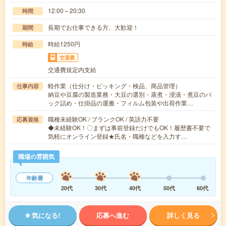
12:00～20:30
時間
長期でお仕事できる方、大歓迎！
期間
時給1250円
時給
交通費
交通費規定内支給
軽作業（仕分け・ピッキング・検品、商品管理）
仕事内容
納豆や豆腐の製造業務・大豆の選別・蒸煮・浸漬・煮豆のパ
ック詰め・仕掛品の運搬・フィルム包装や出荷作業…
職種未経験OK / ブランクOK / 英語力不要
応募資格
◆未経験OK！〇まずは事前登録だけでもOK！履歴書不要で
気軽にオンライン登録★氏名・職種などを入力す…
職場の雰囲気
年齢層
20代
30代
40代
50代
60代
気になる!
応募へ進む
詳しく見る