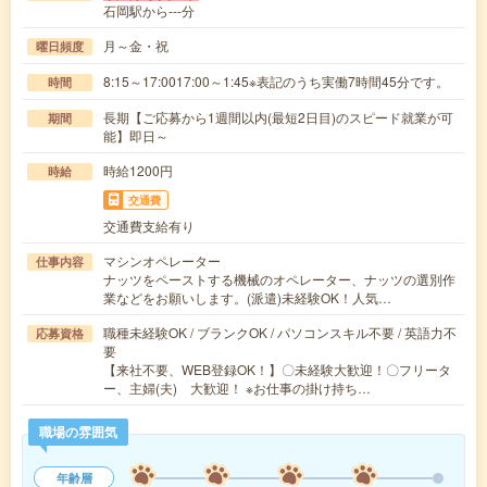
石岡駅から---分
月～金・祝
曜日頻度
8:15～17:0017:00～1:45※表記のうち実働7時間45分です。
時間
長期【ご応募から1週間以内(最短2日目)のスピード就業が可
期間
能】即日～
時給1200円
時給
交通費
交通費支給有り
マシンオペレーター
仕事内容
ナッツをペーストする機械のオペレーター、ナッツの選別作
業などをお願いします。(派遣)未経験OK！人気…
職種未経験OK / ブランクOK / パソコンスキル不要 / 英語力不
応募資格
要
【来社不要、WEB登録OK！】〇未経験大歓迎！〇フリータ
ー、主婦(夫) 大歓迎！ ※お仕事の掛け持ち…
職場の雰囲気
年齢層