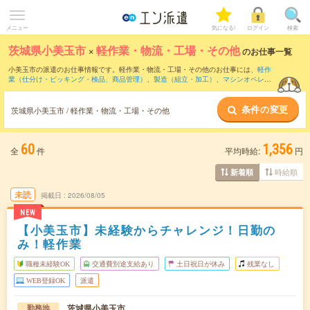
メニュー
気になる!
ログイン
検索
茨城県小美玉市
×
軽作業・物流・工場・その他
のお仕事一覧
小美玉市の派遣のお仕事情報です。軽作業・物流・工場・その他のお仕事には、
軽作
業（仕分け・ピッキング・検品、商品管理）
、
製造（組立・加工）
、
マシンオペレー
ター
などがあります。さらに、
短期
・
単発
などの期間や、
職種未経験OK
などのこだわ
り条件で絞り込んでいただけます。
条件の変更
茨城県小美玉市 / 軽作業・物流・工場・その他
60
1,356
全
件
平均時給:
円
時給順
新着順
未読
掲載日
2026/08/05
NEW
【小美玉市】未経験からチャレンジ！日勤の
み！軽作業
職種未経験OK
交通費別途支給あり
土日祝日が休み
残業なし
WEB登録OK
派遣
茨城県小美玉市
勤務地