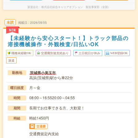
派遣会社
株式会社綜合キャリアオプション 製造事業部（全国）
未読
掲載日
2026/08/05
NEW
【未経験から安心スタート！】トラック部品の
溶接機械操作・外観検査/日払いOK
職種未経験OK
交通費別途支給あり
土日祝日が休み
WEB登録OK
派遣
茨城県小美玉市
勤務地
高浜(茨城県)駅から車22分
月～金
曜日頻度
08:00～16:5520:00～04:55
時間
長期でお仕事できる方、大歓迎！
期間
時給1450円
時給
交通費
交通費規定内支給