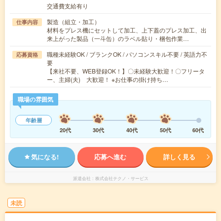
交通費支給有り
製造（組立・加工）
仕事内容
材料をプレス機にセットして加工、上下蓋のプレス加工、出
来上がった製品（一斗缶）のラベル貼り・梱包作業…
職種未経験OK / ブランクOK / パソコンスキル不要 / 英語力不
応募資格
要
【来社不要、WEB登録OK！】〇未経験大歓迎！〇フリータ
ー、主婦(夫) 大歓迎！ ※お仕事の掛け持ち…
職場の雰囲気
年齢層
20代
30代
40代
50代
60代
気になる!
応募へ進む
詳しく見る
派遣会社
株式会社テクノ・サービス
未読