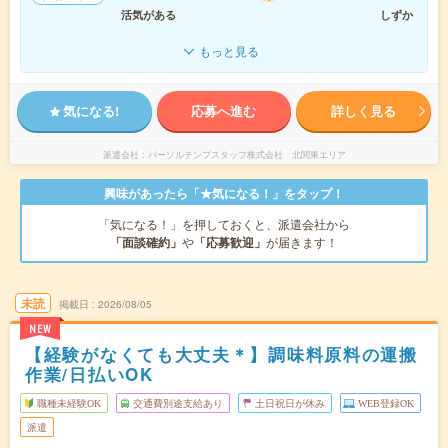
活気がある
しずか
もっと見る
気になる!
応募へ進む
詳しく見る
派遣会社
パーソルテンプスタッフ株式会社 北関東エリア
興味があったら「★気になる！」をタップ！
「気になる！」を押しておくと、派遣会社から
「面談確約」
や
「応募歓迎」
が届きます！
未読
掲載日
2026/08/05
NEW
【経験がなくても大丈夫＊】調味料原料の運搬
作業/日払いOK
職種未経験OK
交通費別途支給あり
土日祝日が休み
WEB登録OK
派遣