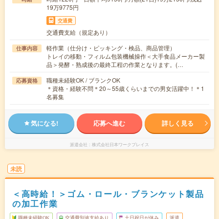
19万9775円
交通費
交通費支給（規定あり）
軽作業（仕分け・ピッキング・検品、商品管理）
仕事内容
トレイの移動・フィルム包装機械操作＜大手食品メーカー製
品＞発酵・熟成後の最終工程の作業となります。(…
職種未経験OK / ブランクOK
応募資格
＊資格・経験不問＊20～55歳くらいまでの男女活躍中！＊1
名募集
気になる!
応募へ進む
詳しく見る
派遣会社
株式会社日本ワークプレイス
未読
＜高時給！＞ゴム・ロール・ブランケット製品
の加工作業
職種未経験OK
交通費別途支給あり
土日祝日が休み
派遣