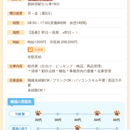
新鉾田駅から車18分
月～金（週5日）
曜日頻度
08:00～17:00(実働8時間 休憩1時間)
時間
【急募】即日～長期 ※即日～！
期間
時給1300円 月収例 208,000円
時給
交通費
全額支給
軽作業（仕分け・ピッキング・検品、商品管理）
仕事内容
＊清掃＊動作点検＊梱包＊事務所内の運搬＊在庫管理
職種未経験OK / ブランクOK / パソコンスキル不要 / 英語力不
応募資格
要
未経験OK！
職場の雰囲気
年齢層
20代
30代
40代
50代
60代
職場の様子