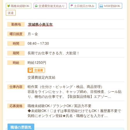
職種未経験OK
交通費別途支給あり
土日祝日が休み
WEB登録OK
派遣
茨城県小美玉市
勤務地
月～金
曜日頻度
08:40～17:30
時間
長期でお仕事できる方、大歓迎！
期間
時給1250円
時給
交通費
交通費規定内支給
軽作業（仕分け・ピッキング・検品、商品管理）
仕事内容
容器をラインにセット、キャップ締め、目視検査、シール貼
り、梱包のお仕事です。【取扱製品情報】エアゾー…
職種未経験OK / ブランクOK / 英語力不要
応募資格
◆未経験OK！〇まずは事前登録だけでもOK！履歴書不要で
気軽にオンライン登録★氏名・職種などを入力す…
職場の雰囲気