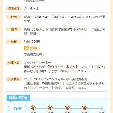
羽鳥駅から---分
月～金・土
曜日頻度
8:00～17:0015:30～0:3023:30～8:30※表記のうち実働8時間
時間
です。
長期【ご応募から1週間以内(最短2日目)のスピード就業が可
期間
能】即日～
時給1500円
時給
交通費
交通費支給有り
マシンオペレーター
仕事内容
機械へ投入作業、調合後ヘラで取る作業、 パレットに載せる
作業などをお願いします。(派遣)フォークリフ…
ブランクOK / パソコンスキル不要 / 英語力不要
応募資格
【来社不要、WEB登録OK！】〇工場での就業経験をお持ち
の方〇フリーター、主婦(夫) 大歓迎！ ※お…
職場の雰囲気
年齢層