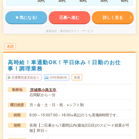
20代
30代
40代
50代
60代
気になる!
応募へ進む
詳しく見る
派遣会社
株式会社テクノ・サービス
未読
高時給！車通勤OK！平日休み！日勤のお仕
事！調理業務
交通費別途支給あり
WEB登録OK
派遣
茨城県小美玉市
勤務地
石岡駅から---分
月～金・土・日・祝 ※シフト制
曜日頻度
6:00～15:007:00～16:00※表記のうち実働8時間です。
時間
長期【ご応募から1週間以内(最短2日目)のスピード就業が可
期間
能】即日～