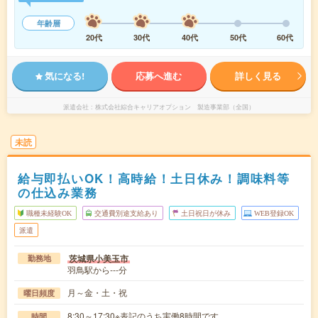
年齢層
20代
30代
40代
50代
60代
気になる!
応募へ進む
詳しく見る
派遣会社
株式会社綜合キャリアオプション 製造事業部（全国）
未読
給与即払いOK！高時給！土日休み！調味料等
の仕込み業務
職種未経験OK
交通費別途支給あり
土日祝日が休み
WEB登録OK
派遣
茨城県小美玉市
勤務地
羽鳥駅から---分
月～金・土・祝
曜日頻度
8:30～17:30※表記のうち実働8時間です。
時間