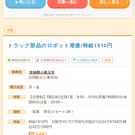
気になる!
応募へ進む
詳しく見る
派遣会社
株式会社日本ワークプレイス
未読
トラック部品のロボット溶接/時給1510円
職種未経験OK
交通費別途支給あり
土日祝日が休み
派遣
茨城県小美玉市
勤務地
石岡駅から車30分
月～金
曜日頻度
【交替制】5勤2休2交替1直：8:00～16:50(実働7時間45分/休
時間
憩65分)2直：20:00～…
・長期 ・即日スタートOK！
期間
時給1510円 日額平均1万1703円/月額(21日)24万5763円/残
時給
込32万1283円
交通費