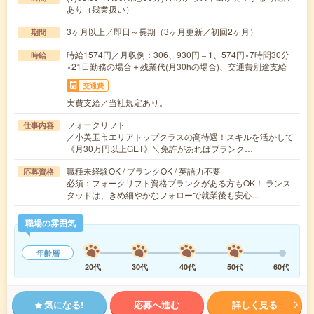
あり（残業扱い）
3ヶ月以上／即日～長期（3ヶ月更新／初回2ヶ月）
期間
時給1574円／月収例：306、930円＝1、574円×7時間30分
時給
×21日勤務の場合＋残業代(月30hの場合)、交通費別途支給
交通費
実費支給／当社規定あり。
フォークリフト
仕事内容
／小美玉市エリアトップクラスの高待遇！スキルを活かして
《月30万円以上GET》＼免許があればブランク…
職種未経験OK / ブランクOK / 英語力不要
応募資格
必須：フォークリフト資格ブランクがある方もOK！ ランス
タッドは、きめ細やかなフォローで就業後も安心…
職場の雰囲気
年齢層
20代
30代
40代
50代
60代
気になる!
応募へ進む
詳しく見る