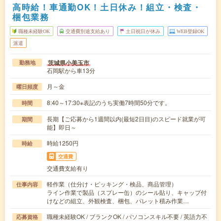
高時給！車通勤OK！土日休み！組立・検査・
梱包業務
職種未経験OK
交通費別途支給あり
土日祝日が休み
WEB登録OK
派遣
茨城県小美玉市
勤務地
石岡駅から車13分
月～金
曜日頻度
8:40～17:30※表記のうち実働7時間50分です。
時間
長期【ご応募から1週間以内(最短2日目)のスピード就業が可
期間
能】即日～
時給1250円
時給
交通費
交通費支給有り
軽作業（仕分け・ピッキング・検品、商品管理）
仕事内容
ライン作業で製品（スプレー缶）のシール貼り、キャップ付
けなどの組立、外観検査、梱包、パレット積み作業…
職種未経験OK / ブランクOK / パソコンスキル不要 / 英語力不
応募資格