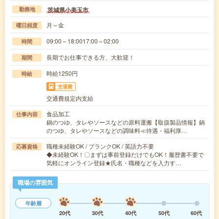
茨城県小美玉市
勤務地
月～金
曜日頻度
09:00～18:0017:00～02:00
時間
長期でお仕事できる方、大歓迎！
期間
時給1250円
時給
交通費
交通費規定内支給
食品加工
仕事内容
鍋のつゆ、タレやソースなどの原料運搬【取扱製品情報】鍋
のつゆ、タレやソースなどの調味料≪待遇・福利厚…
職種未経験OK / ブランクOK / 英語力不要
応募資格
◆未経験OK！〇まずは事前登録だけでもOK！履歴書不要で
気軽にオンライン登録★氏名・職種などを入力す…
職場の雰囲気
年齢層
20代
30代
40代
50代
60代