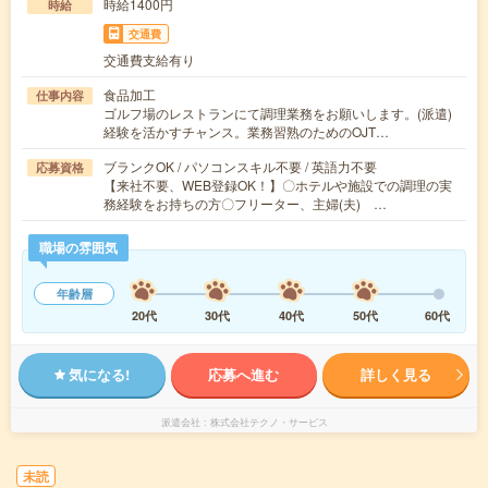
時給1400円
時給
交通費
交通費支給有り
食品加工
仕事内容
ゴルフ場のレストランにて調理業務をお願いします。(派遣)
経験を活かすチャンス。業務習熟のためのOJT…
ブランクOK / パソコンスキル不要 / 英語力不要
応募資格
【来社不要、WEB登録OK！】〇ホテルや施設での調理の実
務経験をお持ちの方〇フリーター、主婦(夫) …
職場の雰囲気
年齢層
20代
30代
40代
50代
60代
気になる!
応募へ進む
詳しく見る
派遣会社
株式会社テクノ・サービス
未読