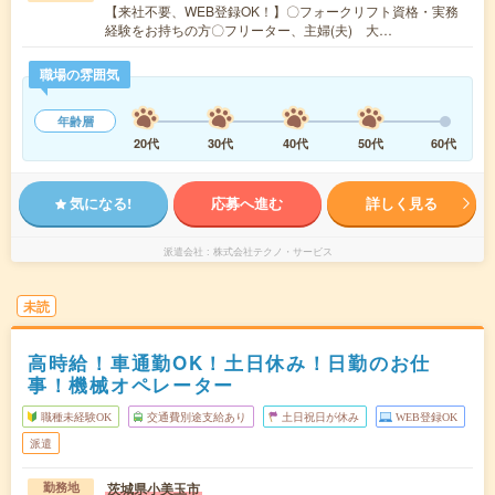
【来社不要、WEB登録OK！】〇フォークリフト資格・実務
経験をお持ちの方〇フリーター、主婦(夫) 大…
職場の雰囲気
年齢層
20代
30代
40代
50代
60代
気になる!
応募へ進む
詳しく見る
派遣会社
株式会社テクノ・サービス
未読
高時給！車通勤OK！土日休み！日勤のお仕
事！機械オペレーター
職種未経験OK
交通費別途支給あり
土日祝日が休み
WEB登録OK
派遣
茨城県小美玉市
勤務地