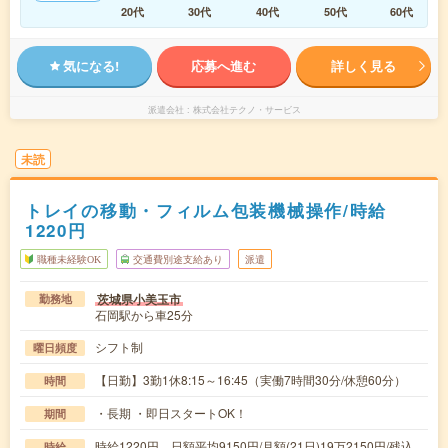
20代
30代
40代
50代
60代
気になる!
応募へ進む
詳しく見る
派遣会社
株式会社テクノ・サービス
未読
トレイの移動・フィルム包装機械操作/時給
1220円
職種未経験OK
交通費別途支給あり
派遣
茨城県小美玉市
勤務地
石岡駅から車25分
シフト制
曜日頻度
【日勤】3勤1休8:15～16:45（実働7時間30分/休憩60分）
時間
・長期 ・即日スタートOK！
期間
時給1220円 日額平均9150円/月額(21日)19万2150円/残込
時給