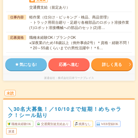
交通費支給（規定あり）
軽作業（仕分け・ピッキング・検品、商品管理）
仕事内容
・トラック用荷台廻り・足廻り各種部品のロボット溶接作業
(1)ロボット溶接機械への部品のセット(2)溶…
職種未経験OK / ブランクOK
応募資格
※深夜業のため18歳以上（例外事由2号）＊資格・経験不問！
＊20～55歳くらいまでの男性活躍中！＊6…
気になる!
応募へ進む
詳しく見る
派遣会社
株式会社日本ワークプレイス
未読
＼30名大募集！／10/10まで短期！めちゃラ
ク！シール貼り
職種未経験OK
交通費別途支給あり
残業なし
WEB登録OK
派遣