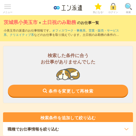
メニュー
気になる!
ログイン
検索
茨城県小美玉市
×
土日祝のみ勤務
のお仕事一覧
小美玉市の派遣のお仕事情報です。
オフィスワーク・事務系
、
営業・販売・サービス
系
、
クリエイティブ系
などのお仕事を取り揃えています。土日祝のみ勤務の条件の他
に、
交通費別途支給あり
、
職種未経験OK
、
友だちと一緒の応募OK
などのこだわり条
件も取り揃えています。
検索した条件に合う
お仕事がありませんでした
条件を変更して再検索
検索条件を追加して絞り込む
職種
でお仕事情報を絞り込む