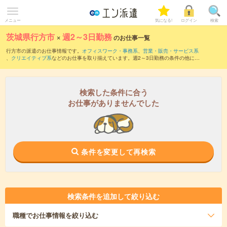
メニュー
気になる!
ログイン
検索
茨城県行方市
×
週2～3日勤務
のお仕事一覧
行方市の派遣のお仕事情報です。
オフィスワーク・事務系
、
営業・販売・サービス系
、
クリエイティブ系
などのお仕事を取り揃えています。週2～3日勤務の条件の他に、
交通費別途支給あり
、
職種未経験OK
、
友だちと一緒の応募OK
などのこだわり条件も
取り揃えています。
検索した条件に合う
お仕事がありませんでした
条件を変更して再検索
検索条件を追加して絞り込む
職種
でお仕事情報を絞り込む