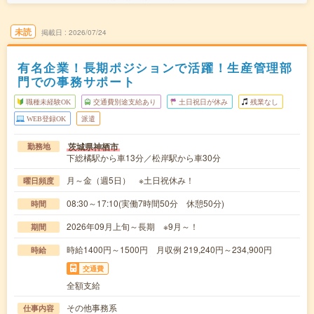
未読
掲載日
2026/07/24
有名企業！長期ポジションで活躍！生産管理部
門での事務サポート
職種未経験OK
交通費別途支給あり
土日祝日が休み
残業なし
WEB登録OK
派遣
茨城県神栖市
勤務地
下総橘駅から車13分／松岸駅から車30分
月～金（週5日） ※土日祝休み！
曜日頻度
08:30～17:10(実働7時間50分 休憩50分)
時間
2026年09月上旬～長期 ※9月～！
期間
時給1400円～1500円 月収例 219,240円～234,900円
時給
交通費
全額支給
その他事務系
仕事内容