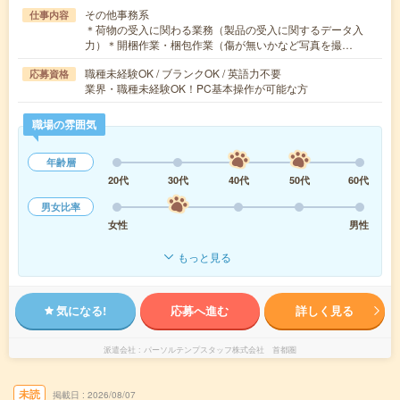
その他事務系
仕事内容
＊荷物の受入に関わる業務（製品の受入に関するデータ入
力）＊開梱作業・梱包作業（傷が無いかなど写真を撮…
職種未経験OK / ブランクOK / 英語力不要
応募資格
業界・職種未経験OK！PC基本操作が可能な方
職場の雰囲気
年齢層
20代
30代
40代
50代
60代
男女比率
女性
男性
もっと見る
気になる!
応募へ進む
詳しく見る
派遣会社
パーソルテンプスタッフ株式会社 首都圏
未読
掲載日
2026/08/07