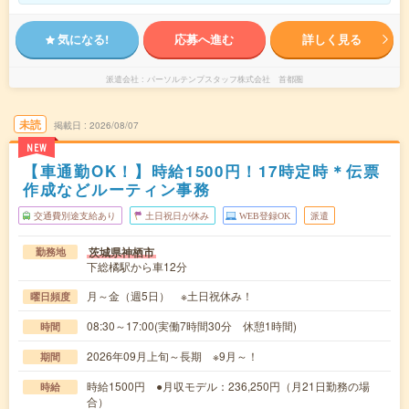
気になる!
応募へ進む
詳しく見る
派遣会社
パーソルテンプスタッフ株式会社 首都圏
未読
掲載日
2026/08/07
NEW
【車通勤OK！】時給1500円！17時定時＊伝票
作成などルーティン事務
交通費別途支給あり
土日祝日が休み
WEB登録OK
派遣
茨城県神栖市
勤務地
下総橘駅から車12分
月～金（週5日） ※土日祝休み！
曜日頻度
08:30～17:00(実働7時間30分 休憩1時間)
時間
2026年09月上旬～長期 ※9月～！
期間
時給1500円 ●月収モデル：236,250円（月21日勤務の場
時給
合）