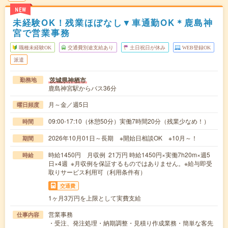
NEW
未経験OK！残業ほぼなし▼車通勤OK＊鹿島神
宮で営業事務
職種未経験OK
交通費別途支給あり
土日祝日が休み
WEB登録OK
派遣
茨城県神栖市
勤務地
鹿島神宮駅からバス36分
月～金／週5日
曜日頻度
09:00-17:10（休憩50分）実働7時間20分（残業少なめ！）
時間
2026年10月01日～長期 ※開始日相談OK ※10月～！
期間
時給1450円 月収例 21万円 時給1450円×実働7h20m×週5
時給
日×4週 ※月収例を保証するものではありません。※給与即受
取りサービス利用可（利用条件有）
交通費
1ヶ月3万円を上限として実費支給
営業事務
仕事内容
・受注、発注処理・納期調整・見積り作成業務・簡単な客先