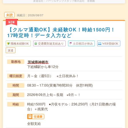
派遣会社
パーソルテンプスタッフ株式会社 首都圏
未読
掲載日
2026/08/07
NEW
【クルマ通勤OK】未経験OK！時給1500円！
17時定時！データ入力など
職種未経験OK
交通費別途支給あり
土日祝日が休み
WEB登録OK
派遣
茨城県神栖市
勤務地
下総橘駅から車12分
月～金（週5日） ※土日祝休み！
曜日頻度
08:30～17:00(実働7時間30分 休憩1時間)
時間
2026年09月上旬～長期 ※9月～！
期間
時給1500円 ●月収モデル：236,250円（月21日勤務の場
時給
合）＋残業代
交通費
全額支給