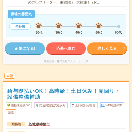
の方〇フリーター、主婦(夫) 大歓迎！ ※お…
職場の雰囲気
年齢層
20代
30代
40代
50代
60代
気になる!
応募へ進む
詳しく見る
派遣会社
株式会社テクノ・サービス
未読
給与即払いOK！高時給！土日休み！見回り・
設備整備補助
職種未経験OK
交通費別途支給あり
土日祝日が休み
WEB登録OK
派遣
茨城県神栖市
勤務地