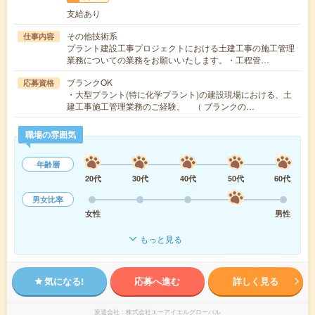
支給あり
その他技術系
仕事内容
プラント建設工事プロジェクトにおける土建工事の施工管理
業務についての業務をお願いいたします。・工程管…
ブランクOK
応募資格
・大型プラント(特に化学プラント)の建設現場における、土
建工事施工管理業務のご経験。 （ ブランクの…
職場の雰囲気
年齢層
20代
30代
40代
50代
60代
男女比率
女性
男性
もっと見る
気になる!
応募へ進む
詳しく見る
派遣会社
株式会社エーアイエルグローバル