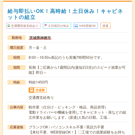
給与即払いOK！高時給！土日休み！キャビネ
ットの組立
交通費別途支給あり
土日祝日が休み
WEB登録OK
派遣
茨城県神栖市
勤務地
月～金・土
曜日頻度
8:00～16:50※表記のうち実働7時間50分です。
時間
長期【ご応募から1週間以内(最短2日目)のスピード就業が可
期間
能】即日～
時給1450円
時給
交通費
交通費支給有り
軽作業（仕分け・ピッキング・検品、商品管理）
仕事内容
電動ドライバーや機械を使用してキャビネット・扉などの組
立作業をお願いします。(派遣)人気の日勤。工場…
ブランクOK / パソコンスキル不要 / 英語力不要
応募資格
【来社不要、WEB登録OK！】〇工場での就業経験をお持ち