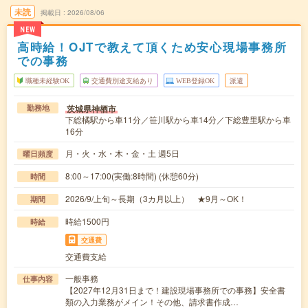
未読
掲載日
2026/08/06
NEW
高時給！OJTで教えて頂くため安心現場事務所
での事務
職種未経験OK
交通費別途支給あり
WEB登録OK
派遣
茨城県神栖市
勤務地
下総橘駅から車11分／笹川駅から車14分／下総豊里駅から車
16分
月・火・水・木・金・土 週5日
曜日頻度
8:00～17:00(実働:8時間) (休憩60分)
時間
2026/9/上旬～長期（3カ月以上） ★9月～OK！
期間
時給1500円
時給
交通費
交通費支給
一般事務
仕事内容
【2027年12月31日まで！建設現場事務所での事務】安全書
類の入力業務がメイン！その他、請求書作成…