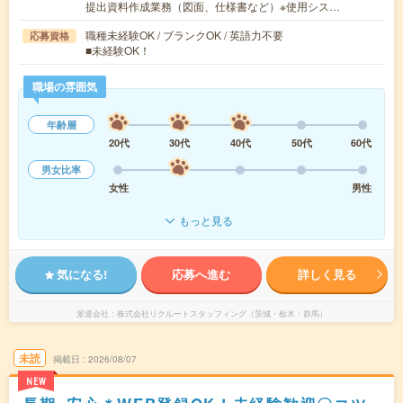
提出資料作成業務（図面、仕様書など）※使用シス…
職種未経験OK / ブランクOK / 英語力不要
応募資格
■未経験OK！
職場の雰囲気
年齢層
20代
30代
40代
50代
60代
男女比率
女性
男性
もっと見る
気になる!
応募へ進む
詳しく見る
派遣会社
株式会社リクルートスタッフィング（茨城・栃木・群馬）
未読
掲載日
2026/08/07
NEW