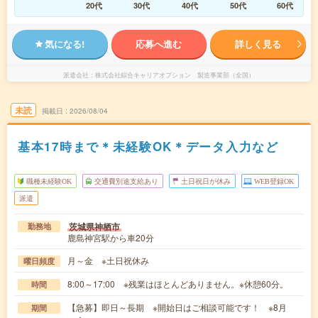
20代
30代
40代
50代
60代
気になる!
応募へ進む
詳しく見る
派遣会社
株式会社綜合キャリアオプション 製造事業部（全国）
未読
掲載日
2026/08/04
基本17時まで＊未経験OK＊データ入力など
職種未経験OK
交通費別途支給あり
土日祝日が休み
WEB登録OK
派遣
茨城県神栖市
勤務地
鹿島神宮駅から車20分
月～金 ※土日祝休み
曜日頻度
8:00～17:00 ※残業はほとんどありません。※休憩60分。
時間
【急募】即日～長期 ※開始日はご相談可能です！ ※8月
期間