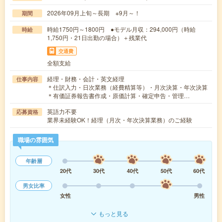
2026年09月上旬～長期 ※9月～！
期間
時給1750円～1800円 ●モデル月収：294,000円（時給
時給
1,750円・21日出勤の場合）＋残業代
交通費
全額支給
経理・財務・会計・英文経理
仕事内容
＊仕訳入力・日次業務（経費精算等）・月次決算・年次決算
＊有価証券報告書作成・原価計算・確定申告・管理…
英語力不要
応募資格
業界未経験OK！経理（月次・年次決算業務）のご経験
職場の雰囲気
年齢層
20代
30代
40代
50代
60代
男女比率
女性
男性
もっと見る