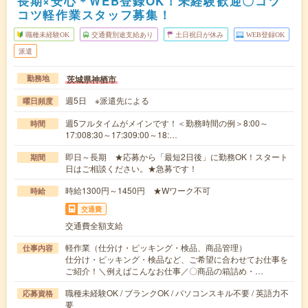
長期×安心＊WEB登録OK！未経験歓迎〇コツ
コツ軽作業スタッフ募集！
職種未経験OK
交通費別途支給あり
土日祝日が休み
WEB登録OK
派遣
茨城県神栖市
勤務地
週5日 ※派遣先による
曜日頻度
週5フルタイムがメインです！＜勤務時間の例＞8:00～
時間
17:008:30～17:309:00～18:…
即日～長期 ★応募から「最短2日後」に勤務OK！スタート
期間
日はご相談ください。★急募です！
時給1300円～1450円 ★Wワーク不可
時給
交通費
交通費全額支給
軽作業（仕分け・ピッキング・検品、商品管理）
仕事内容
仕分け・ピッキング・検品など、ご希望に合わせてお仕事を
ご紹介！＼例えばこんなお仕事／〇商品の箱詰め・…
職種未経験OK / ブランクOK / パソコンスキル不要 / 英語力不
応募資格
要