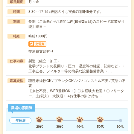
月～金
曜日頻度
8:30～17:15※表記のうち実働7時間45分です。
時間
長期【ご応募から1週間以内(最短2日目)のスピード就業が可
期間
能】即日～
時給1800円
時給
交通費
交通費支給有り
製造（組立・加工）
仕事内容
化学プラントの見回り（圧力、温度等の確認、記録など）・
工事立会、フィルター等の簡易な設備整備作業 ・…
職種未経験OK / ブランクOK / パソコンスキル不要 / 英語力不
応募資格
要
【来社不要、WEB登録OK！】〇未経験大歓迎！〇フリータ
ー、主婦(夫) 大歓迎！ ※お仕事の掛け持ち…
職場の雰囲気
年齢層
20代
30代
40代
50代
60代