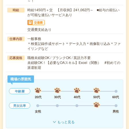
～！
時給1450円＋交 【月収例】241,062円～ ■給与の前払い
時給
が可能な速払いサービスあり
交通費
交通費支給あり
一般事務
仕事内容
＊検査記録作成サポート＊データ入力＊画像取り込み＊ファ
イリングなど
職種未経験OK / ブランクOK / 英語力不要
応募資格
未経験OK！【必要なOAスキル】Excel（関数） #初めての
派遣歓迎
職場の雰囲気
年齢層
20代
30代
40代
50代
60代
男女比率
女性
男性
もっと見る