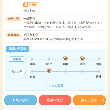
交通費
全額支給
一般事務
仕事内容
＊製品の出荷・発送伝票の作成・請求書・経理書類のチェッ
ク＊顧客・社内とのメール対応（電話は少なめです…
英語力不要
応募資格
業界未経験OK！何らかの事務経験お持ちの方
職場の雰囲気
年齢層
20代
30代
40代
50代
60代
男女比率
女性
男性
もっと見る
気になる!
応募へ進む
詳しく見る