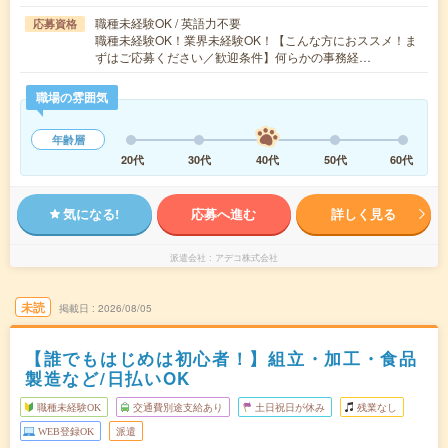
職種未経験OK / 英語力不要
応募資格
職種未経験OK！業界未経験OK！【こんな方におススメ！ま
ずはご応募ください／歓迎条件】何らかの事務経…
職場の雰囲気
年齢層
20代
30代
40代
50代
60代
気になる!
応募へ進む
詳しく見る
派遣会社
アデコ株式会社
未読
掲載日
2026/08/05
【誰でもはじめは初心者！】組立・加工・食品
製造など/日払いOK
職種未経験OK
交通費別途支給あり
土日祝日が休み
残業なし
WEB登録OK
派遣