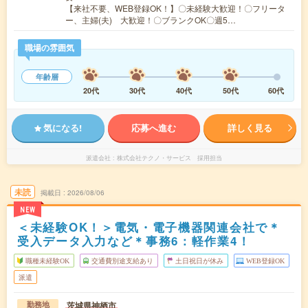
【来社不要、WEB登録OK！】〇未経験大歓迎！〇フリータ
ー、主婦(夫) 大歓迎！〇ブランクOK〇週5…
職場の雰囲気
年齢層
20代
30代
40代
50代
60代
気になる!
応募へ進む
詳しく見る
派遣会社
株式会社テクノ・サービス 採用担当
未読
掲載日
2026/08/06
NEW
＜未経験OK！＞電気・電子機器関連会社で＊
受入データ入力など＊事務6：軽作業4！
職種未経験OK
交通費別途支給あり
土日祝日が休み
WEB登録OK
派遣
茨城県神栖市
勤務地