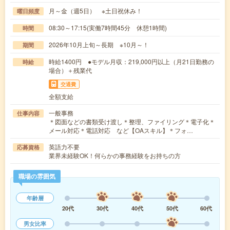
月～金（週5日） ※土日祝休み！
曜日頻度
08:30～17:15(実働7時間45分 休憩1時間)
時間
2026年10月上旬～長期 ※10月～！
期間
時給1400円 ●モデル月収：219,000円以上（月21日勤務の
時給
場合）＋残業代
交通費
全額支給
一般事務
仕事内容
＊図面などの書類受け渡し＊整理、ファイリング＊電子化＊
メール対応＊電話対応 など【OAスキル】＊フォ…
英語力不要
応募資格
業界未経験OK！何らかの事務経験をお持ちの方
職場の雰囲気
年齢層
20代
30代
40代
50代
60代
男女比率