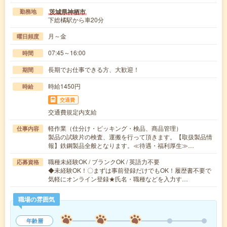
茨城県神栖市
勤務地
下総橘駅から車20分
月～金
曜日頻度
07:45～16:00
時間
長期でお仕事できる方、大歓迎！
期間
時給1450円
時給
交通費
交通費規定内支給
軽作業（仕分け・ピッキング・検品、商品管理）
仕事内容
製品の試験片の検査、運搬を行って頂きます。【取扱製品情
報】鉄鋼製品全般となります。≪待遇・福利厚生≫…
職種未経験OK / ブランクOK / 英語力不要
応募資格
◆未経験OK！〇まずは事前登録だけでもOK！履歴書不要で
気軽にオンライン登録★氏名・職種などを入力す…
職場の雰囲気
年齢層