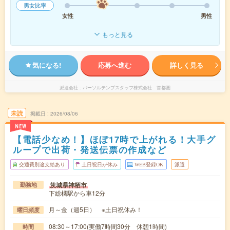
男女比率
女性
男性
もっと見る
気になる!
応募へ進む
詳しく見る
派遣会社
パーソルテンプスタッフ株式会社 首都圏
未読
掲載日
2026/08/06
NEW
【電話少なめ！】ほぼ17時で上がれる！大手グ
ループで出荷・発送伝票の作成など
交通費別途支給あり
土日祝日が休み
WEB登録OK
派遣
茨城県神栖市
勤務地
下総橘駅から車12分
月～金（週5日） ※土日祝休み！
曜日頻度
08:30～17:00(実働7時間30分 休憩1時間)
時間