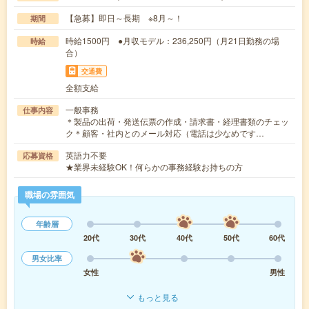
【急募】即日～長期 ※8月～！
期間
時給1500円 ●月収モデル：236,250円（月21日勤務の場
時給
合）
交通費
全額支給
一般事務
仕事内容
＊製品の出荷・発送伝票の作成・請求書・経理書類のチェッ
ク＊顧客・社内とのメール対応（電話は少なめです…
英語力不要
応募資格
★業界未経験OK！何らかの事務経験お持ちの方
職場の雰囲気
年齢層
20代
30代
40代
50代
60代
男女比率
女性
男性
もっと見る