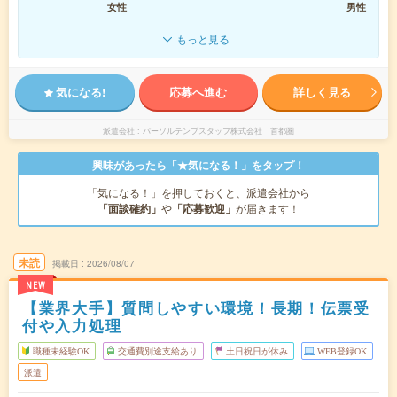
女性
男性
もっと見る
気になる!
応募へ進む
詳しく見る
派遣会社
パーソルテンプスタッフ株式会社 首都圏
興味があったら「★気になる！」をタップ！
「気になる！」を押しておくと、派遣会社から
「面談確約」
や
「応募歓迎」
が届きます！
未読
掲載日
2026/08/07
NEW
【業界大手】質問しやすい環境！長期！伝票受
付や入力処理
職種未経験OK
交通費別途支給あり
土日祝日が休み
WEB登録OK
派遣