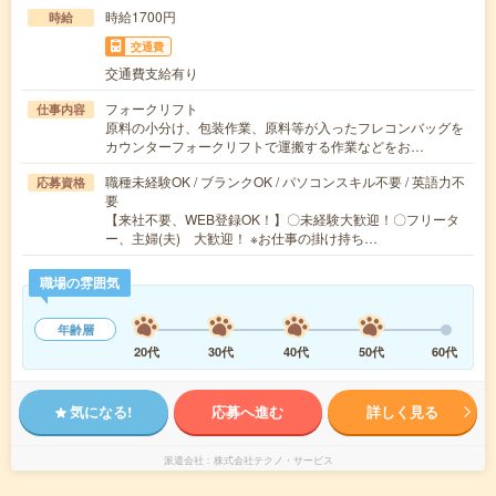
時給1700円
時給
交通費
交通費支給有り
フォークリフト
仕事内容
原料の小分け、包装作業、原料等が入ったフレコンバッグを
カウンターフォークリフトで運搬する作業などをお…
職種未経験OK / ブランクOK / パソコンスキル不要 / 英語力不
応募資格
要
【来社不要、WEB登録OK！】〇未経験大歓迎！〇フリータ
ー、主婦(夫) 大歓迎！ ※お仕事の掛け持ち…
職場の雰囲気
年齢層
20代
30代
40代
50代
60代
気になる!
応募へ進む
詳しく見る
派遣会社
株式会社テクノ・サービス