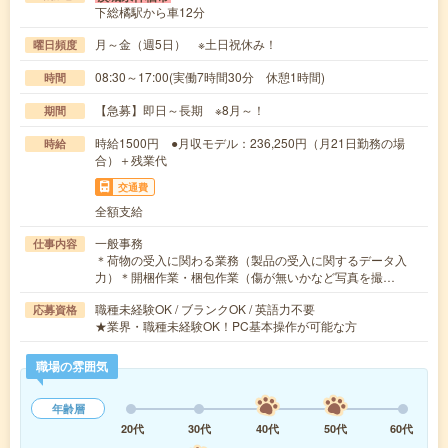
下総橘駅から車12分
月～金（週5日） ※土日祝休み！
曜日頻度
08:30～17:00(実働7時間30分 休憩1時間)
時間
【急募】即日～長期 ※8月～！
期間
時給1500円 ●月収モデル：236,250円（月21日勤務の場
時給
合）＋残業代
交通費
全額支給
一般事務
仕事内容
＊荷物の受入に関わる業務（製品の受入に関するデータ入
力）＊開梱作業・梱包作業（傷が無いかなど写真を撮…
職種未経験OK / ブランクOK / 英語力不要
応募資格
★業界・職種未経験OK！PC基本操作が可能な方
職場の雰囲気
年齢層
20代
30代
40代
50代
60代