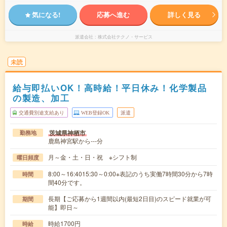
気になる!
応募へ進む
詳しく見る
派遣会社
株式会社テクノ・サービス
未読
給与即払いOK！高時給！平日休み！化学製品
の製造、加工
交通費別途支給あり
WEB登録OK
派遣
茨城県神栖市
勤務地
鹿島神宮駅から---分
月～金・土・日・祝 ※シフト制
曜日頻度
8:00～16:4015:30～0:00※表記のうち実働7時間30分から7時
時間
間40分です。
長期【ご応募から1週間以内(最短2日目)のスピード就業が可
期間
能】即日～
時給1700円
時給