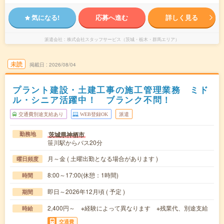
気になる!
応募へ進む
詳しく見る
派遣会社
株式会社スタッフサービス（茨城・栃木・群馬エリア）
未読
掲載日
2026/08/04
プラント建設・土建工事の施工管理業務 ミド
ル・シニア活躍中！ ブランク不問！
交通費別途支給あり
WEB登録OK
派遣
茨城県神栖市
勤務地
笹川駅からバス20分
月～金 ( 土曜出勤となる場合があります )
曜日頻度
8:00～17:00(休憩：1時間)
時間
即日～2026年12月頃 ( 予定 )
期間
2,400円～ ※経験によって異なります ※残業代、別途支給
時給
交通費