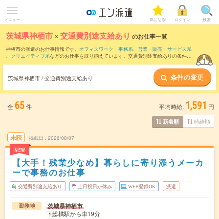
メニュー
気になる!
ログイン
検索
茨城県神栖市
×
交通費別途支給あり
のお仕事一覧
神栖市の派遣のお仕事情報です。
オフィスワーク・事務系
、
営業・販売・サービス系
、
クリエイティブ系
などのお仕事を取り揃えています。交通費別途支給ありの条件の
他に、
職種未経験OK
、
友だちと一緒の応募OK
、
残業なし
などのこだわり条件も取り
揃えています。
条件の変更
茨城県神栖市 / 交通費別途支給あり
65
1,591
全
件
平均時給:
円
時給順
新着順
未読
掲載日
2026/08/07
NEW
【大手！残業少なめ】暮らしに寄り添うメーカ
ーで事務のお仕事
交通費別途支給あり
土日祝日が休み
WEB登録OK
派遣
茨城県神栖市
勤務地
下総橘駅から車19分