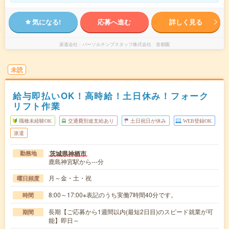
気になる!
応募へ進む
詳しく見る
派遣会社
パーソルテンプスタッフ株式会社 首都圏
未読
給与即払いOK！高時給！土日休み！フォーク
リフト作業
職種未経験OK
交通費別途支給あり
土日祝日が休み
WEB登録OK
派遣
茨城県神栖市
勤務地
鹿島神宮駅から---分
月～金・土・祝
曜日頻度
8:00～17:00※表記のうち実働7時間40分です。
時間
長期【ご応募から1週間以内(最短2日目)のスピード就業が可
期間
能】即日～