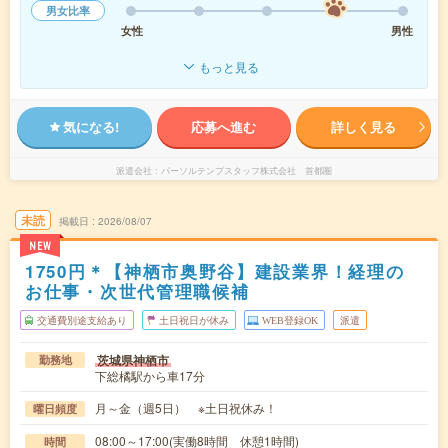
男女比率
女性
男性
もっと見る
気になる!
応募へ進む
詳しく見る
派遣会社
パーソルテンプスタッフ株式会社 首都圏
未読
掲載日
2026/08/07
NEW
1750円＊【神栖市奥野谷】建設業界！経理の
お仕事・次世代管理職候補
交通費別途支給あり
土日祝日が休み
WEB登録OK
派遣
茨城県神栖市
勤務地
下総橘駅から車17分
月～金（週5日） ※土日祝休み！
曜日頻度
08:00～17:00(実働8時間 休憩1時間)
時間