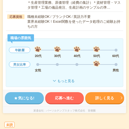
＊生産管理業務、原価管理（経費の集計）＊資材管理・マス
タ管理＊工場の備品発注、生産計画のサンプルの準…
職種未経験OK / ブランクOK / 英語力不要
応募資格
業界未経験OK！Excel関数を使ったデータ処理のご経験お持
ちの方
職場の雰囲気
年齢層
20代
30代
40代
50代
60代
男女比率
女性
男性
もっと見る
気になる!
応募へ進む
詳しく見る
派遣会社
パーソルテンプスタッフ株式会社 首都圏
未読