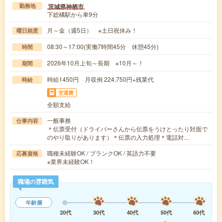
茨城県神栖市
勤務地
下総橘駅から車9分
月～金（週5日） ※土日祝休み！
曜日頻度
08:30～17:00(実働7時間45分 休憩45分)
時間
2026年10月上旬～長期 ※10月～！
期間
時給1450円 月収例 224,750円+残業代
時給
交通費
全額支給
一般事務
仕事内容
＊伝票受付（ドライバーさんから伝票をうけとったり対面で
のやり取りがあります）＊伝票の入力処理＊電話対…
職種未経験OK / ブランクOK / 英語力不要
応募資格
※業界未経験OK！
職場の雰囲気
年齢層
20代
30代
40代
50代
60代