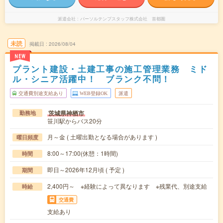
派遣会社
パーソルテンプスタッフ株式会社 首都圏
未読
掲載日
2026/08/04
NEW
プラント建設・土建工事の施工管理業務 ミド
ル・シニア活躍中！ ブランク不問！
交通費別途支給あり
WEB登録OK
派遣
茨城県神栖市
勤務地
笹川駅からバス20分
月～金 ( 土曜出勤となる場合があります )
曜日頻度
8:00～17:00(休憩：1時間)
時間
即日～2026年12月頃 ( 予定 )
期間
2,400円～ ※経験によって異なります ※残業代、別途支給
時給
交通費
支給あり