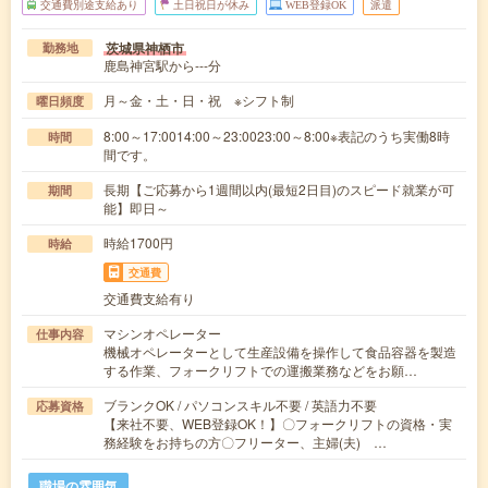
交通費別途支給あり
土日祝日が休み
WEB登録OK
派遣
茨城県神栖市
勤務地
鹿島神宮駅から---分
月～金・土・日・祝 ※シフト制
曜日頻度
8:00～17:0014:00～23:0023:00～8:00※表記のうち実働8時
時間
間です。
長期【ご応募から1週間以内(最短2日目)のスピード就業が可
期間
能】即日～
時給1700円
時給
交通費
交通費支給有り
マシンオペレーター
仕事内容
機械オペレーターとして生産設備を操作して食品容器を製造
する作業、フォークリフトでの運搬業務などをお願…
ブランクOK / パソコンスキル不要 / 英語力不要
応募資格
【来社不要、WEB登録OK！】〇フォークリフトの資格・実
務経験をお持ちの方〇フリーター、主婦(夫) …
職場の雰囲気