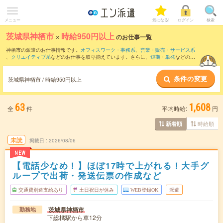
メニュー
気になる!
ログイン
検索
茨城県神栖市
×
時給950円以上
のお仕事一覧
神栖市の派遣のお仕事情報です。
オフィスワーク・事務系
、
営業・販売・サービス系
、
クリエイティブ系
などのお仕事を取り揃えています。さらに、
短期
・
単発
などの期
間や、
職種未経験OK
などのこだわり条件で絞り込んでいただけます。
条件の変更
時給
1100円以上
・
1800円以上
の求人はこちら
茨城県神栖市 / 時給950円以上
当サイトでは法令を遵守し、最低賃金以上の求人のみを掲載しています。
63
1,608
全
件
平均時給:
円
時給順
新着順
未読
掲載日
2026/08/06
NEW
【電話少なめ！】ほぼ17時で上がれる！大手グ
ループで出荷・発送伝票の作成など
交通費別途支給あり
土日祝日が休み
WEB登録OK
派遣
茨城県神栖市
勤務地
下総橘駅から車12分