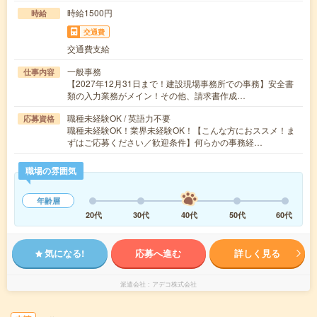
時給1500円
時給
交通費
交通費支給
一般事務
仕事内容
【2027年12月31日まで！建設現場事務所での事務】安全書
類の入力業務がメイン！その他、請求書作成…
職種未経験OK / 英語力不要
応募資格
職種未経験OK！業界未経験OK！【こんな方におススメ！ま
ずはご応募ください／歓迎条件】何らかの事務経…
職場の雰囲気
年齢層
20代
30代
40代
50代
60代
気になる!
応募へ進む
詳しく見る
派遣会社
アデコ株式会社