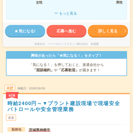
女性
男性
もっと見る
気になる!
応募へ進む
詳しく見る
派遣会社
パーソルテンプスタッフ株式会社 首都圏
興味があったら「★気になる！」をタップ！
「気になる！」を押しておくと、派遣会社から
「面談確約」
や
「応募歓迎」
が届きます！
未読
掲載日
2026/08/06
NEW
時給2400円～▼プラント建設現場で現場安全
パトロールや安全管理業務
派遣
茨城県神栖市
勤務地