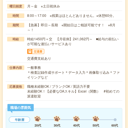
月～金 ※土日祝休み
曜日頻度
8:00～17:00 ※残業はほとんどありません。※休憩60分。
時間
【急募】即日～長期 ※開始日はご相談可能です！ ※8月
期間
～！
時給1450円＋交 【月収例】241,062円～ ■給与の前払い
時給
が可能な速払いサービスあり
交通費
交通費支給あり
一般事務
仕事内容
＊検査記録作成サポート＊データ入力＊画像取り込み＊ファ
イリングなど
職種未経験OK / ブランクOK / 英語力不要
応募資格
未経験OK！【必要なOAスキル】Excel（関数） #初めての
派遣歓迎
職場の雰囲気
年齢層
20代
30代
40代
50代
60代