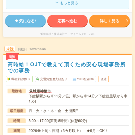
もっと見る
気になる!
応募へ進む
詳しく見る
派遣会社
株式会社エーアイエルグローバル
未読
掲載日
2026/08/06
NEW
高時給！OJTで教えて頂くため安心現場事務所
での事務
職種未経験OK
交通費別途支給あり
WEB登録OK
派遣
茨城県神栖市
勤務地
下総橘駅から車11分／笹川駅から車14分／下総豊里駅から車
16分
月・火・水・木・金・土 週5日
曜日頻度
8:00～17:00(実働:8時間) (休憩60分)
時間
2026/9/上旬～長期（3カ月以上） ★9月～OK！
期間