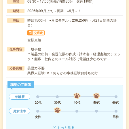
08:30～17:00(実働7時間30分 休憩1時間)
時間
2026年09月上旬～長期 ※9月～！
期間
時給1500円 ●月収モデル：236,250円（月21日勤務の場
時給
合）
交通費
全額支給
一般事務
仕事内容
＊製品の出荷・発送伝票の作成・請求書・経理書類のチェッ
ク＊顧客・社内とのメール対応（電話は少なめです…
英語力不要
応募資格
業界未経験OK！何らかの事務経験お持ちの方
職場の雰囲気
年齢層
20代
30代
40代
50代
60代
男女比率
女性
男性
もっと見る