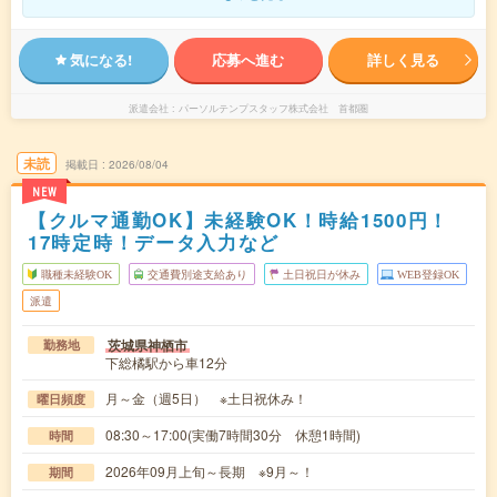
気になる!
応募へ進む
詳しく見る
派遣会社
パーソルテンプスタッフ株式会社 首都圏
未読
掲載日
2026/08/04
NEW
【クルマ通勤OK】未経験OK！時給1500円！
17時定時！データ入力など
職種未経験OK
交通費別途支給あり
土日祝日が休み
WEB登録OK
派遣
茨城県神栖市
勤務地
下総橘駅から車12分
月～金（週5日） ※土日祝休み！
曜日頻度
08:30～17:00(実働7時間30分 休憩1時間)
時間
2026年09月上旬～長期 ※9月～！
期間