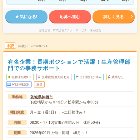
気になる!
応募へ進む
詳しく見る
派遣会社
株式会社テクノ・サービス 採用担当
未読
掲載日
2026/07/24
有名企業！長期ポジションで活躍！生産管理部
門での事務サポート
職種未経験OK
交通費別途支給あり
土日祝日が休み
残業なし
WEB登録OK
派遣
茨城県神栖市
勤務地
下総橘駅から車13分／松岸駅から車30分
月～金（週5日） ※土日祝休み！
曜日頻度
08:30～17:10(実働7時間50分 休憩50分)
時間
2026年09月上旬～長期 ※9月～！
期間