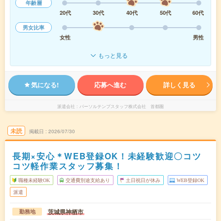
年齢層
20代
30代
40代
50代
60代
男女比率
女性
男性
もっと見る
気になる!
応募へ進む
詳しく見る
派遣会社
パーソルテンプスタッフ株式会社 首都圏
未読
掲載日
2026/07/30
長期×安心＊WEB登録OK！未経験歓迎〇コツ
コツ軽作業スタッフ募集！
職種未経験OK
交通費別途支給あり
土日祝日が休み
WEB登録OK
派遣
茨城県神栖市
勤務地