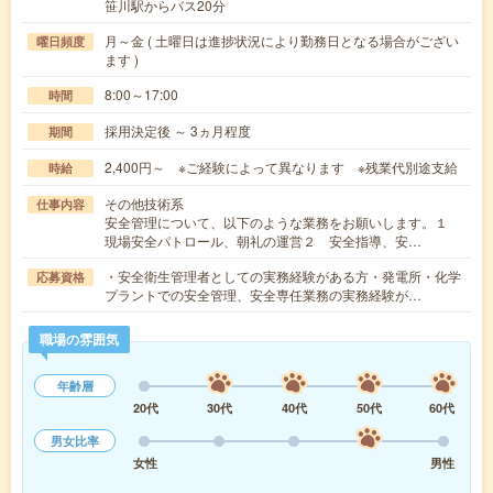
笹川駅からバス20分
月～金 ( 土曜日は進捗状況により勤務日となる場合がござい
曜日頻度
ます )
8:00～17:00
時間
採用決定後 ～ 3ヵ月程度
期間
2,400円～ ※ご経験によって異なります ※残業代別途支給
時給
その他技術系
仕事内容
安全管理について、以下のような業務をお願いします。１
現場安全パトロール、朝礼の運営２ 安全指導、安…
・安全衛生管理者としての実務経験がある方・発電所・化学
応募資格
プラントでの安全管理、安全専任業務の実務経験が…
職場の雰囲気
年齢層
20代
30代
40代
50代
60代
男女比率
女性
男性