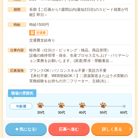
長期【ご応募から1週間以内(最短2日目)のスピード就業が可
期間
能】即日～
時給1500円
時給
交通費
交通費支給有り
軽作業（仕分け・ピッキング・検品、商品管理）
仕事内容
設備の維持管理・保全、生産プロセス立ち上げ・バリデーシ
ョン業務をお願いします。(派遣)禁水・禁酸素反…
ブランクOK / パソコンスキル不要 / 英語力不要
応募資格
【来社不要、WEB登録OK！】〇原薬製造またはラボ実験の
実務経験をお持ちの方〇フリーター、主婦(夫)…
職場の雰囲気
年齢層
20代
30代
40代
50代
60代
気になる!
応募へ進む
詳しく見る