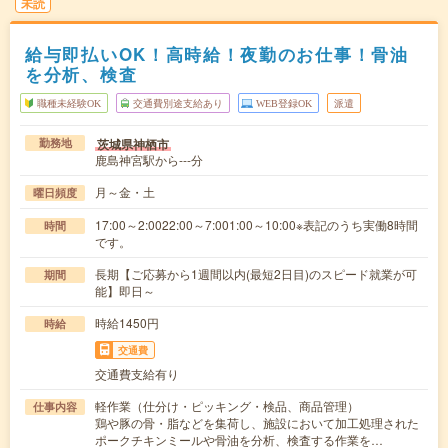
未読
給与即払いOK！高時給！夜勤のお仕事！骨油
を分析、検査
職種未経験OK
交通費別途支給あり
WEB登録OK
派遣
茨城県神栖市
勤務地
鹿島神宮駅から---分
月～金・土
曜日頻度
17:00～2:0022:00～7:001:00～10:00※表記のうち実働8時間
時間
です。
長期【ご応募から1週間以内(最短2日目)のスピード就業が可
期間
能】即日～
時給1450円
時給
交通費
交通費支給有り
軽作業（仕分け・ピッキング・検品、商品管理）
仕事内容
鶏や豚の骨・脂などを集荷し、施設において加工処理された
ポークチキンミールや骨油を分析、検査する作業を…