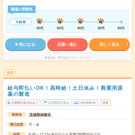
職場の雰囲気
年齢層
20代
30代
40代
50代
60代
気になる!
応募へ進む
詳しく見る
派遣会社
株式会社テクノ・サービス
未読
給与即払いOK！高時給！土日休み！商業用原
薬の製造
交通費別途支給あり
土日祝日が休み
WEB登録OK
派遣
茨城県神栖市
勤務地
月～金
曜日頻度
8:30～17:10※表記のうち実働7時間50分です。
時間