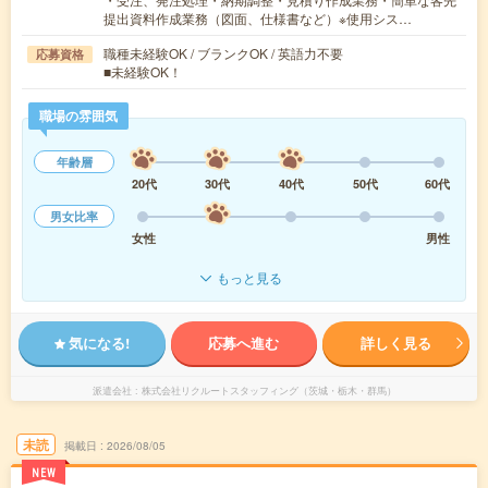
提出資料作成業務（図面、仕様書など）※使用シス…
職種未経験OK / ブランクOK / 英語力不要
応募資格
■未経験OK！
職場の雰囲気
年齢層
20代
30代
40代
50代
60代
男女比率
女性
男性
もっと見る
気になる!
応募へ進む
詳しく見る
派遣会社
株式会社リクルートスタッフィング（茨城・栃木・群馬）
未読
掲載日
2026/08/05
NEW