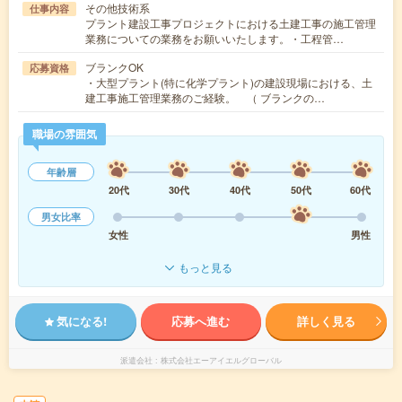
その他技術系
仕事内容
プラント建設工事プロジェクトにおける土建工事の施工管理
業務についての業務をお願いいたします。・工程管…
ブランクOK
応募資格
・大型プラント(特に化学プラント)の建設現場における、土
建工事施工管理業務のご経験。 （ ブランクの…
職場の雰囲気
年齢層
20代
30代
40代
50代
60代
男女比率
女性
男性
もっと見る
気になる!
応募へ進む
詳しく見る
派遣会社
株式会社エーアイエルグローバル