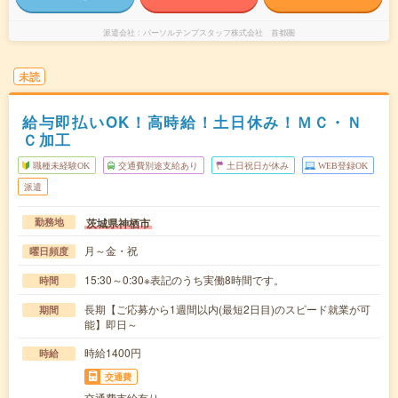
派遣会社
パーソルテンプスタッフ株式会社 首都圏
未読
給与即払いOK！高時給！土日休み！ＭＣ・Ｎ
Ｃ加工
職種未経験OK
交通費別途支給あり
土日祝日が休み
WEB登録OK
派遣
茨城県神栖市
勤務地
月～金・祝
曜日頻度
15:30～0:30※表記のうち実働8時間です。
時間
長期【ご応募から1週間以内(最短2日目)のスピード就業が可
期間
能】即日～
時給1400円
時給
交通費
交通費支給有り