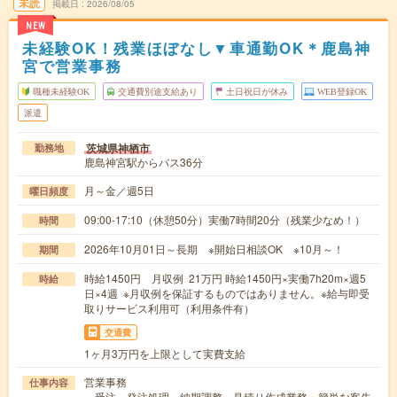
未読
掲載日
2026/08/05
NEW
未経験OK！残業ほぼなし▼車通勤OK＊鹿島神
宮で営業事務
職種未経験OK
交通費別途支給あり
土日祝日が休み
WEB登録OK
派遣
茨城県神栖市
勤務地
鹿島神宮駅からバス36分
月～金／週5日
曜日頻度
09:00-17:10（休憩50分）実働7時間20分（残業少なめ！）
時間
2026年10月01日～長期 ※開始日相談OK ※10月～！
期間
時給1450円 月収例 21万円 時給1450円×実働7h20m×週5
時給
日×4週 ※月収例を保証するものではありません。※給与即受
取りサービス利用可（利用条件有）
交通費
1ヶ月3万円を上限として実費支給
営業事務
仕事内容
・受注、発注処理・納期調整・見積り作成業務・簡単な客先