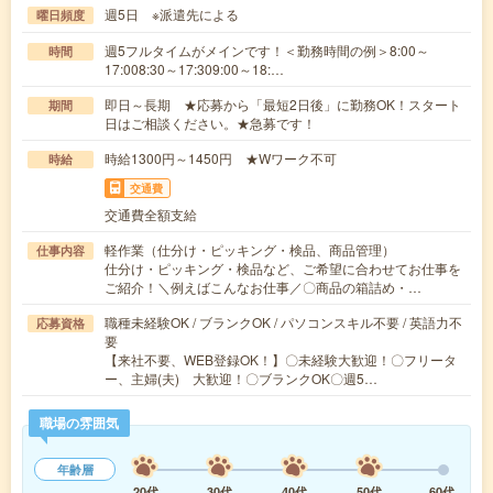
週5日 ※派遣先による
曜日頻度
週5フルタイムがメインです！＜勤務時間の例＞8:00～
時間
17:008:30～17:309:00～18:…
即日～長期 ★応募から「最短2日後」に勤務OK！スタート
期間
日はご相談ください。★急募です！
時給1300円～1450円 ★Wワーク不可
時給
交通費
交通費全額支給
軽作業（仕分け・ピッキング・検品、商品管理）
仕事内容
仕分け・ピッキング・検品など、ご希望に合わせてお仕事を
ご紹介！＼例えばこんなお仕事／〇商品の箱詰め・…
職種未経験OK / ブランクOK / パソコンスキル不要 / 英語力不
応募資格
要
【来社不要、WEB登録OK！】〇未経験大歓迎！〇フリータ
ー、主婦(夫) 大歓迎！〇ブランクOK〇週5…
職場の雰囲気
年齢層
20代
30代
40代
50代
60代