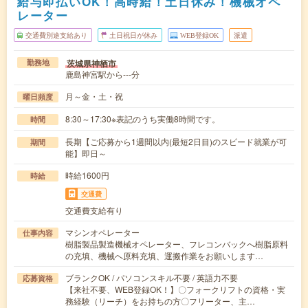
給与即払いOK！高時給！土日休み！機械オペ
レーター
交通費別途支給あり
土日祝日が休み
WEB登録OK
派遣
茨城県神栖市
勤務地
鹿島神宮駅から---分
月～金・土・祝
曜日頻度
8:30～17:30※表記のうち実働8時間です。
時間
長期【ご応募から1週間以内(最短2日目)のスピード就業が可
期間
能】即日～
時給1600円
時給
交通費
交通費支給有り
マシンオペレーター
仕事内容
樹脂製品製造機械オペレーター、フレコンバックへ樹脂原料
の充填、機械へ原料充填、運搬作業をお願いします…
ブランクOK / パソコンスキル不要 / 英語力不要
応募資格
【来社不要、WEB登録OK！】〇フォークリフトの資格・実
務経験（リーチ）をお持ちの方〇フリーター、主…