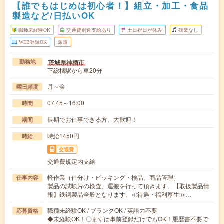
【誰でもはじめは初心者！】組立・加工・食品
製造など/日払いOK
職種未経験OK
交通費別途支給あり
土日祝日が休み
残業なし
WEB登録OK
派遣
茨城県神栖市
勤務地
下総橘駅から車20分
月～金
曜日頻度
07:45～16:00
時間
長期でお仕事できる方、大歓迎！
期間
時給1450円
時給
交通費
交通費規定内支給
軽作業（仕分け・ピッキング・検品、商品管理）
仕事内容
製品の試験片の検査、運搬を行って頂きます。【取扱製品情
報】鉄鋼製品全般となります。≪待遇・福利厚生≫…
職種未経験OK / ブランクOK / 英語力不要
応募資格
◆未経験OK！〇まずは事前登録だけでもOK！履歴書不要で