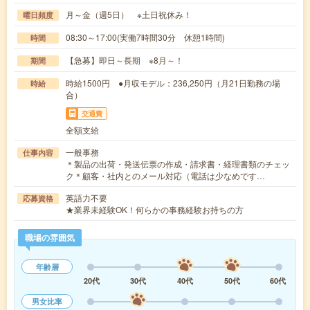
月～金（週5日） ※土日祝休み！
曜日頻度
08:30～17:00(実働7時間30分 休憩1時間)
時間
【急募】即日～長期 ※8月～！
期間
時給1500円 ●月収モデル：236,250円（月21日勤務の場
時給
合）
交通費
全額支給
一般事務
仕事内容
＊製品の出荷・発送伝票の作成・請求書・経理書類のチェッ
ク＊顧客・社内とのメール対応（電話は少なめです…
英語力不要
応募資格
★業界未経験OK！何らかの事務経験お持ちの方
職場の雰囲気
年齢層
20代
30代
40代
50代
60代
男女比率