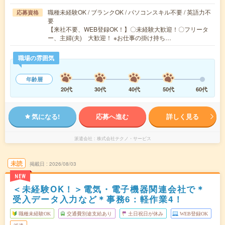
職種未経験OK / ブランクOK / パソコンスキル不要 / 英語力不
応募資格
要
【来社不要、WEB登録OK！】〇未経験大歓迎！〇フリータ
ー、主婦(夫) 大歓迎！ ※お仕事の掛け持ち…
職場の雰囲気
年齢層
20代
30代
40代
50代
60代
気になる!
応募へ進む
詳しく見る
派遣会社
株式会社テクノ・サービス
未読
掲載日
2026/08/03
NEW
＜未経験OK！＞電気・電子機器関連会社で＊
受入データ入力など＊事務6：軽作業4！
職種未経験OK
交通費別途支給あり
土日祝日が休み
WEB登録OK