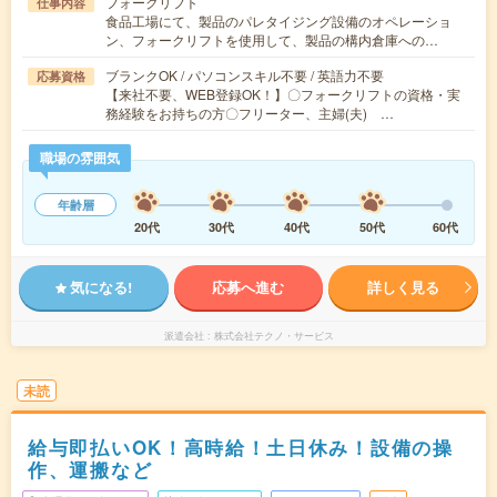
フォークリフト
仕事内容
食品工場にて、製品のパレタイジング設備のオペレーショ
ン、フォークリフトを使用して、製品の構内倉庫への…
ブランクOK / パソコンスキル不要 / 英語力不要
応募資格
【来社不要、WEB登録OK！】〇フォークリフトの資格・実
務経験をお持ちの方〇フリーター、主婦(夫) …
職場の雰囲気
年齢層
20代
30代
40代
50代
60代
気になる!
応募へ進む
詳しく見る
派遣会社
株式会社テクノ・サービス
未読
給与即払いOK！高時給！土日休み！設備の操
作、運搬など