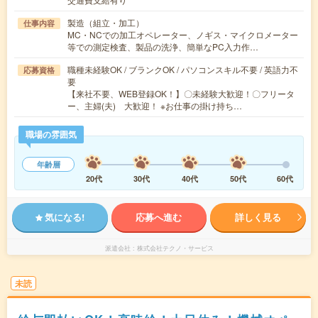
製造（組立・加工）
仕事内容
MC・NCでの加工オペレーター、ノギス・マイクロメーター
等での測定検査、製品の洗浄、簡単なPC入力作…
職種未経験OK / ブランクOK / パソコンスキル不要 / 英語力不
応募資格
要
【来社不要、WEB登録OK！】〇未経験大歓迎！〇フリータ
ー、主婦(夫) 大歓迎！ ※お仕事の掛け持ち…
職場の雰囲気
年齢層
20代
30代
40代
50代
60代
気になる!
応募へ進む
詳しく見る
派遣会社
株式会社テクノ・サービス
未読