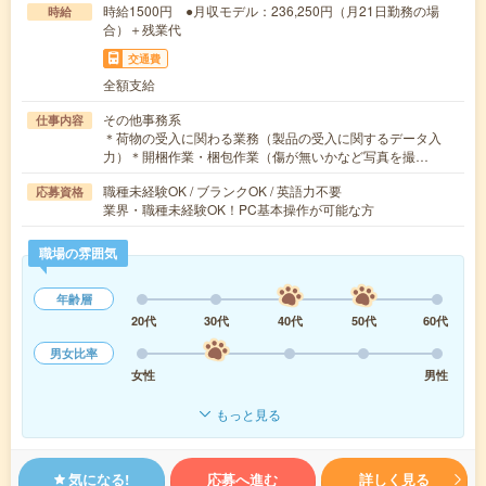
時給1500円 ●月収モデル：236,250円（月21日勤務の場
時給
合）＋残業代
交通費
全額支給
その他事務系
仕事内容
＊荷物の受入に関わる業務（製品の受入に関するデータ入
力）＊開梱作業・梱包作業（傷が無いかなど写真を撮…
職種未経験OK / ブランクOK / 英語力不要
応募資格
業界・職種未経験OK！PC基本操作が可能な方
職場の雰囲気
年齢層
20代
30代
40代
50代
60代
男女比率
女性
男性
もっと見る
気になる!
応募へ進む
詳しく見る