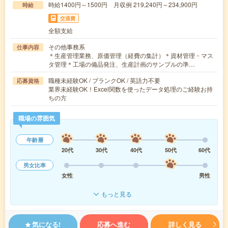
時給1400円～1500円 月収例 219,240円～234,900円
時給
交通費
全額支給
その他事務系
仕事内容
＊生産管理業務、原価管理（経費の集計）＊資材管理・マス
タ管理＊工場の備品発注、生産計画のサンプルの準…
職種未経験OK / ブランクOK / 英語力不要
応募資格
業界未経験OK！Excel関数を使ったデータ処理のご経験お持
ちの方
職場の雰囲気
年齢層
20代
30代
40代
50代
60代
男女比率
女性
男性
もっと見る
気になる!
応募へ進む
詳しく見る