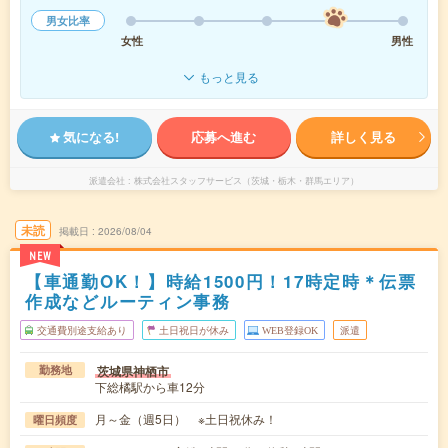
男女比率
女性
男性
もっと見る
気になる!
応募へ進む
詳しく見る
派遣会社
株式会社スタッフサービス（茨城・栃木・群馬エリア）
未読
掲載日
2026/08/04
NEW
【車通勤OK！】時給1500円！17時定時＊伝票
作成などルーティン事務
交通費別途支給あり
土日祝日が休み
WEB登録OK
派遣
茨城県神栖市
勤務地
下総橘駅から車12分
月～金（週5日） ※土日祝休み！
曜日頻度