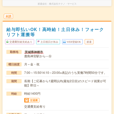
派遣会社
株式会社テクノ・サービス
未読
給与即払いOK！高時給！土日休み！フォーク
リフト運搬等
交通費別途支給あり
土日祝日が休み
WEB登録OK
派遣
茨城県神栖市
勤務地
鹿島神宮駅から---分
月～金・祝
曜日頻度
7:00～15:5014:10～23:00※表記のうち実働7時間50分です。
時間
長期【ご応募から1週間以内(最短2日目)のスピード就業が可
期間
能】即日～
時給1400円
時給
交通費
交通費支給有り