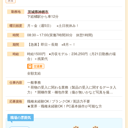
派遣
茨城県神栖市
勤務地
下総橘駅から車12分
月～金（週5日） ※土日祝休み！
曜日頻度
08:30～17:00(実働7時間30分 休憩1時間)
時間
【急募】即日～長期 ※8月～！
期間
時給1500円 ●月収モデル：236,250円（月21日勤務の場
時給
合）＋残業代
交通費
全額支給
一般事務
仕事内容
＊荷物の受入に関わる業務（製品の受入に関するデータ入
力）＊開梱作業・梱包作業（傷が無いかなど写真を撮…
職種未経験OK / ブランクOK / 英語力不要
応募資格
★業界・職種未経験OK！PC基本操作が可能な方
職場の雰囲気