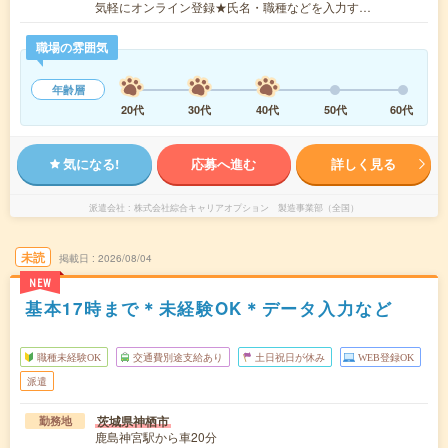
気軽にオンライン登録★氏名・職種などを入力す…
職場の雰囲気
年齢層
20代
30代
40代
50代
60代
気になる!
応募へ進む
詳しく見る
派遣会社
株式会社綜合キャリアオプション 製造事業部（全国）
未読
掲載日
2026/08/04
NEW
基本17時まで＊未経験OK＊データ入力など
職種未経験OK
交通費別途支給あり
土日祝日が休み
WEB登録OK
派遣
茨城県神栖市
勤務地
鹿島神宮駅から車20分