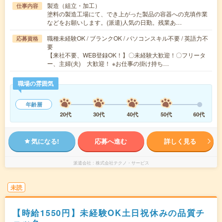
製造（組立・加工）
仕事内容
塗料の製造工場にて、でき上がった製品の容器への充填作業
などをお願いします。(派遣)人気の日勤。残業あ…
職種未経験OK / ブランクOK / パソコンスキル不要 / 英語力不
応募資格
要
【来社不要、WEB登録OK！】〇未経験大歓迎！〇フリータ
ー、主婦(夫) 大歓迎！ ※お仕事の掛け持ち…
職場の雰囲気
年齢層
20代
30代
40代
50代
60代
気になる!
応募へ進む
詳しく見る
派遣会社
株式会社テクノ・サービス
未読
【時給1550円】未経験OK土日祝休みの品質チ