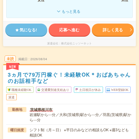
もっと見る
気になる!
応募へ進む
詳しく見る
派遣会社
株式会社ニッソーネット
未読
掲載日
2026/08/04
NEW
3ヵ月で79万円稼ぐ！未経験OK＊おばあちゃん
のお話相手など
職種未経験OK
交通費別途支給あり
土日祝日が休み
WEB登録OK
派遣
茨城県桜川市
勤務地
岩瀬駅から---分／大和(茨城県)駅から---分／羽黒(茨城県)駅か
ら---分
シフト制（月～日） ※平日のみなどの相談もOK ※週3なども
曜日頻度
相談OK