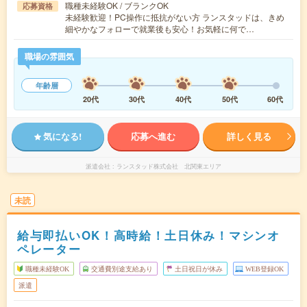
職種未経験OK / ブランクOK
応募資格
未経験歓迎！PC操作に抵抗がない方 ランスタッドは、きめ
細やかなフォローで就業後も安心！お気軽に何で…
職場の雰囲気
年齢層
20代
30代
40代
50代
60代
気になる!
応募へ進む
詳しく見る
派遣会社
ランスタッド株式会社 北関東エリア
未読
給与即払いOK！高時給！土日休み！マシンオ
ペレーター
職種未経験OK
交通費別途支給あり
土日祝日が休み
WEB登録OK
派遣