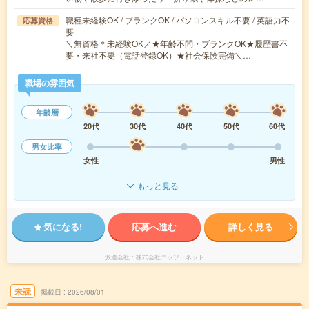
職種未経験OK / ブランクOK / パソコンスキル不要 / 英語力不
応募資格
要
＼無資格＊未経験OK／★年齢不問・ブランクOK★履歴書不
要・来社不要（電話登録OK）★社会保険完備＼…
職場の雰囲気
年齢層
20代
30代
40代
50代
60代
男女比率
女性
男性
もっと見る
気になる!
応募へ進む
詳しく見る
派遣会社
株式会社ニッソーネット
未読
掲載日
2026/08/01