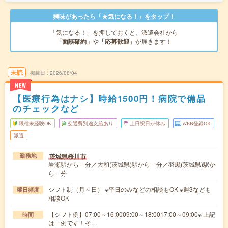
興味があったら「★気になる！」をタップ！
「気になる！」を押しておくと、派遣会社から
「面談確約」
や
「応募歓迎」
が届きます！
未読
掲載日
2026/08/04
NEW
【医療行為はナシ】時給1500円！病院で備品
のチェックなど
職種未経験OK
交通費別途支給あり
土日祝日が休み
WEB登録OK
派遣
茨城県桜川市
勤務地
岩瀬駅から---分／大和(茨城県)駅から---分／羽黒(茨城県)駅か
ら---分
シフト制（月～日） ※平日のみなどの相談もOK ※週3なども
曜日頻度
相談OK
【シフト例】07:00～16:0009:00～18:0017:00～09:00※ 上記
時間
は一例です！そ…