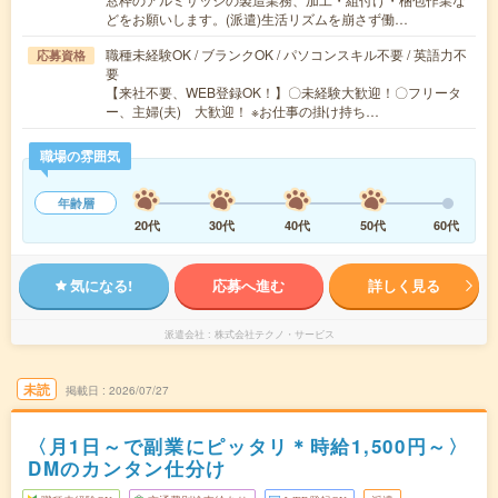
どをお願いします。(派遣)生活リズムを崩さず働…
職種未経験OK / ブランクOK / パソコンスキル不要 / 英語力不
応募資格
要
【来社不要、WEB登録OK！】〇未経験大歓迎！〇フリータ
ー、主婦(夫) 大歓迎！ ※お仕事の掛け持ち…
職場の雰囲気
年齢層
20代
30代
40代
50代
60代
気になる!
応募へ進む
詳しく見る
派遣会社
株式会社テクノ・サービス
未読
掲載日
2026/07/27
〈月1日～で副業にピッタリ＊時給1,500円～〉
DMのカンタン仕分け