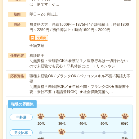
は一例です！そ…
即日～2ヶ月以上
期間
無資格の方：時給1500円～1875円 / 介護福祉士：時給1800
時給
円～2250円 / 初任者以上：時給1600円～2000円
交通費
全額支給
看護助手
仕事内容
＼無資格・未経験OKの看護助手／医療行為は一切行わない
ので未経験でも安心！▽具体的には…・リネンやシ…
職種未経験OK / ブランクOK / パソコンスキル不要 / 英語力不
応募資格
要
＼無資格＊未経験OK／★年齢不問・ブランクOK★履歴書不
要・来社不要（電話登録OK）★社会保険完備＼…
職場の雰囲気
年齢層
20代
30代
40代
50代
60代
男女比率
女性
男性