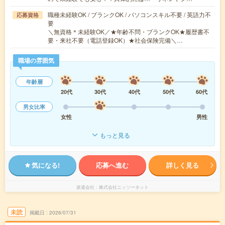
職種未経験OK / ブランクOK / パソコンスキル不要 / 英語力不
応募資格
要
＼無資格＊未経験OK／★年齢不問・ブランクOK★履歴書不
要・来社不要（電話登録OK）★社会保険完備＼…
職場の雰囲気
年齢層
20代
30代
40代
50代
60代
男女比率
女性
男性
もっと見る
気になる!
応募へ進む
詳しく見る
派遣会社
株式会社ニッソーネット
未読
掲載日
2026/07/31