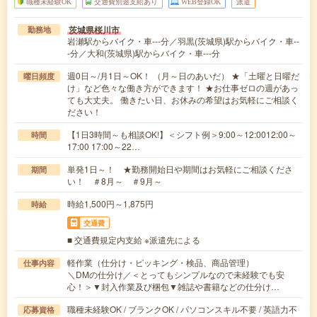
職種未経験OK
交通費別途支給あり
WEB登録OK
派遣
茨城県桜川市
勤務地
岩瀬駅からバイク・車---分／羽黒(茨城県)駅からバイク・車--
-分／大和(茨城県)駅からバイク・車---分
週0日～/月1日～OK！ （月～日のあいだ） ★「土曜と日曜だ
曜日頻度
け」など色々な働き方ができます！ ★お仕事ゼロの週があっ
ても大丈夫。 働きたい日、お休みの希望はお気軽にご相談く
ださい！
【1日3時間～も相談OK!】＜シフト例＞9:00～12:0012:00～
時間
17:00 17:00～22…
単発1日～！ ★勤務開始日や期間はお気軽にご相談くださ
期間
い！ ＃8月～ ＃9月～
時給1,500円～1,875円
時給
交通費
■ 交通費規定内支給 ※派遣先による
軽作業（仕分け・ピッキング・検品、商品管理）
仕事内容
＼DMの仕分け／＜とってもシンプルなので未経験でも安
心！＞▼封入作業及び梱包▼雑誌や書籍などの仕分け…
職種未経験OK / ブランクOK / パソコンスキル不要 / 英語力不
応募資格