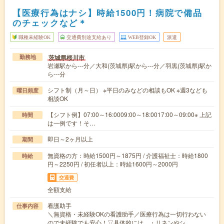
【医療行為はナシ】時給1500円！病院で備品
のチェックなど＊
職種未経験OK
交通費別途支給あり
WEB登録OK
派遣
茨城県桜川市
勤務地
岩瀬駅から---分／大和(茨城県)駅から---分／羽黒(茨城県)駅か
ら---分
シフト制（月～日） ※平日のみなどの相談もOK ※週3なども
曜日頻度
相談OK
【シフト例】07:00～16:0009:00～18:0017:00～09:00※ 上記
時間
は一例です！そ…
即日～2ヶ月以上
期間
無資格の方：時給1500円～1875円 / 介護福祉士：時給1800
時給
円～2250円 / 初任者以上：時給1600円～2000円
交通費
全額支給
看護助手
仕事内容
＼無資格・未経験OKの看護助手／医療行為は一切行わない
ので未経験でも安心！▽具体的には…・リネンやシ…