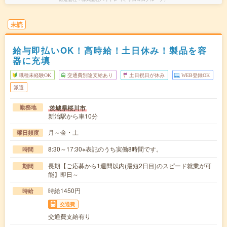
未読
給与即払いOK！高時給！土日休み！製品を容
器に充填
職種未経験OK
交通費別途支給あり
土日祝日が休み
WEB登録OK
派遣
茨城県桜川市
勤務地
新治駅から車10分
月～金・土
曜日頻度
8:30～17:30※表記のうち実働8時間です。
時間
長期【ご応募から1週間以内(最短2日目)のスピード就業が可
期間
能】即日～
時給1450円
時給
交通費
交通費支給有り