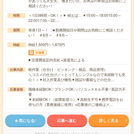
があっても大丈夫。 働きたい日、お休みの希望はお気軽にご
相談ください！
＜1日3時間～OK！＞▼ 例えば… ▼15:00～18:0015:00～
時間
22:0017:00～22:…
単発1日～！ ★勤務開始日や期間はお気軽にご相談くださ
期間
い！ ＃8月～ ＃9月～
時給1,500円～1,875円
時給
交通費
■ 交通費規定内支給 ※派遣先による
軽作業（仕分け・ピッキング・検品、商品管理）
仕事内容
＼コスメの仕分け／＜とってもシンプルなので未経験でも安
心！＞▼封入作業及び梱包▼雑誌や書籍などの仕分…
職種未経験OK / ブランクOK / パソコンスキル不要 / 英語力不
応募資格
要
▼未経験OK！（副業歓迎☆）▼高校生不可▼携帯電話をお
持ちの方（業務連絡に使用）※応募後のご連絡はメ…
気になる!
応募へ進む
詳しく見る
派遣会社
株式会社バイトレ（キャムコムグループ）