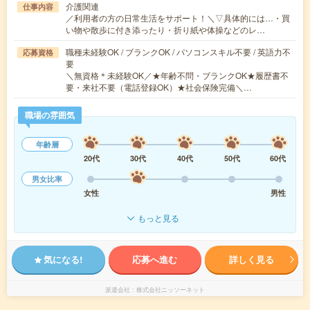
介護関連
仕事内容
／利用者の方の日常生活をサポート！＼▽具体的には…・買
い物や散歩に付き添ったり・折り紙や体操などのレ…
職種未経験OK / ブランクOK / パソコンスキル不要 / 英語力不
応募資格
要
＼無資格＊未経験OK／★年齢不問・ブランクOK★履歴書不
要・来社不要（電話登録OK）★社会保険完備＼…
職場の雰囲気
年齢層
20代
30代
40代
50代
60代
男女比率
女性
男性
もっと見る
気になる!
応募へ進む
詳しく見る
派遣会社
株式会社ニッソーネット