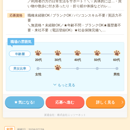
／利用者の方の日常生活をサポート！＼▽具体的には…・買
い物や散歩に付き添ったり・折り紙や体操などのレ…
職種未経験OK / ブランクOK / パソコンスキル不要 / 英語力不
応募資格
要
＼無資格＊未経験OK／★年齢不問・ブランクOK★履歴書不
要・来社不要（電話登録OK）★社会保険完備＼…
職場の雰囲気
年齢層
20代
30代
40代
50代
60代
男女比率
女性
男性
もっと見る
気になる!
応募へ進む
詳しく見る
派遣会社
株式会社ニッソーネット
未読
掲載日
2026/07/29