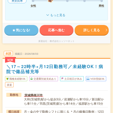
男女比率
女性
男性
もっと見る
気になる!
応募へ進む
詳しく見る
派遣会社
株式会社ニッソーネット
未読
掲載日
2026/08/03
NEW
＼17～22時半×月12日勤務可／未経験OK！病
院で備品補充等
職種未経験OK
交通費別途支給あり
土日祝日が休み
WEB登録OK
派遣
茨城県桜川市
勤務地
大和(茨城県)駅から徒歩3分／岩瀬駅から車10分／新治駅か
ら車11分／羽黒(茨城県)駅から車14分／福原駅から車15分
月～金の中で勤務シフトに順じる ＊月の稼働日数例：12日
曜日頻度