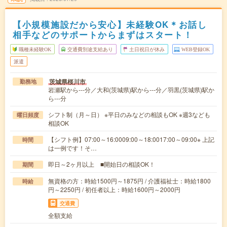
【小規模施設だから安心】未経験OK＊お話し
相手などのサポートからまずはスタート！
職種未経験OK
交通費別途支給あり
土日祝日が休み
WEB登録OK
派遣
茨城県桜川市
勤務地
岩瀬駅から---分／大和(茨城県)駅から---分／羽黒(茨城県)駅か
ら---分
シフト制（月～日） ※平日のみなどの相談もOK ※週3なども
曜日頻度
相談OK
【シフト例】07:00～16:0009:00～18:0017:00～09:00※ 上記
時間
は一例です！そ…
即日～2ヶ月以上 ■開始日の相談OK！
期間
無資格の方：時給1500円～1875円 / 介護福祉士：時給1800
時給
円～2250円 / 初任者以上：時給1600円～2000円
交通費
全額支給