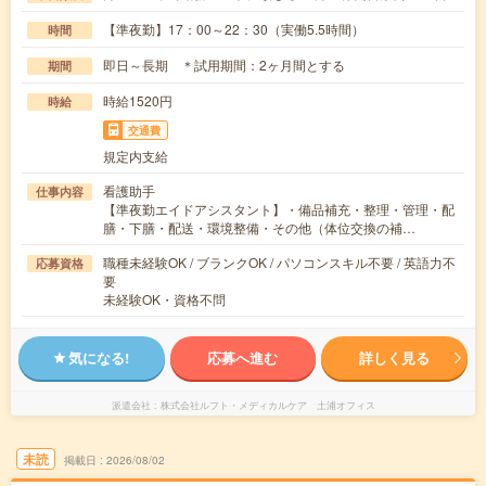
【準夜勤】17：00～22：30（実働5.5時間）
時間
即日～長期 ＊試用期間：2ヶ月間とする
期間
時給1520円
時給
交通費
規定内支給
看護助手
仕事内容
【準夜勤エイドアシスタント】・備品補充・整理・管理・配
膳・下膳・配送・環境整備・その他（体位交換の補…
職種未経験OK / ブランクOK / パソコンスキル不要 / 英語力不
応募資格
要
未経験OK・資格不問
気になる!
応募へ進む
詳しく見る
派遣会社
株式会社ルフト・メディカルケア 土浦オフィス
未読
掲載日
2026/08/02