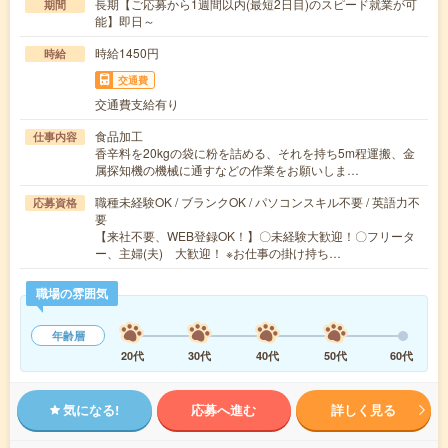
長期【ご応募から1週間以内(最短2日目)のスピード就業が可
期間
能】即日～
時給1450円
時給
交通費
交通費支給有り
食品加工
仕事内容
香辛料を20kgの袋に粉を詰める、それを持ち5m程運搬、金
属探知機の機械に通すなどの作業をお願いしま…
職種未経験OK / ブランクOK / パソコンスキル不要 / 英語力不
応募資格
要
【来社不要、WEB登録OK！】〇未経験大歓迎！〇フリータ
ー、主婦(夫) 大歓迎！ ※お仕事の掛け持ち…
職場の雰囲気
年齢層
20代
30代
40代
50代
60代
気になる!
応募へ進む
詳しく見る