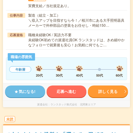
実費支給／当社規定あり。
製造（組立・加工）
仕事内容
＼収入アップを目指すなら今！／桜川市にある大手照明器具
メーカーで外枠部品の塗装をお任せし・時給150…
職種未経験OK / 英語力不要
応募資格
未経験OK初めての派遣社員OK ランスタッドは、きめ細やか
なフォローで就業後も安心！お気軽に何でもご…
職場の雰囲気
年齢層
20代
30代
40代
50代
60代
気になる!
応募へ進む
詳しく見る
派遣会社
ランスタッド株式会社 北関東エリア
未読