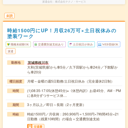
派遣会社
株式会社テクノ・サービス
未読
時給1500円にUP！月収26万可×土日祝休みの
塗装ワーク
職種未経験OK
交通費別途支給あり
土日祝日が休み
WEB登録OK
派遣
茨城県桜川市
勤務地
大和(茨城県)駅から車5分／久下田駅から車24分／下館駅か
ら車20分
月曜～金曜の週5日勤務/土日祝日休み（完全週休2日制）
曜日頻度
(1)08:35-17:05(休憩45分)※《休憩内訳》お昼45分、AM・PM
時間
に各8分ずつサービス休…
3ヶ月以上／即日～長期（2ヶ月更新）
期間
時給1500円／月収例：260,906円＝1,500円×7時間45分×21
時給
日勤務（残業10時間）の場合＋交通費別途支給
交通費