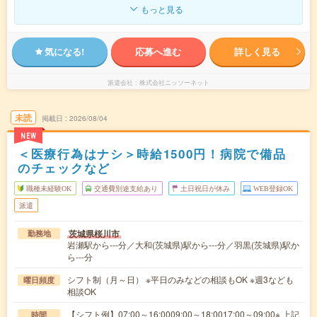
もっと見る
気になる!
応募へ進む
詳しく見る
派遣会社
株式会社ニッソーネット
未読
掲載日
2026/08/04
NEW
＜医療行為はナシ＞時給1500円！病院で備品
のチェックなど
職種未経験OK
交通費別途支給あり
土日祝日が休み
WEB登録OK
派遣
茨城県桜川市
勤務地
岩瀬駅から---分／大和(茨城県)駅から---分／羽黒(茨城県)駅か
ら---分
シフト制（月～日） ※平日のみなどの相談もOK ※週3なども
曜日頻度
相談OK
【シフト例】07:00～16:0009:00～18:0017:00～09:00※ 上記
時間