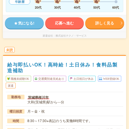
年齢層
20代
30代
40代
50代
60代
気になる!
応募へ進む
詳しく見る
派遣会社
株式会社テクノ・サービス
未読
給与即払いOK！高時給！土日休み！食料品製
造補助
職種未経験OK
交通費別途支給あり
土日祝日が休み
WEB登録OK
派遣
茨城県桜川市
勤務地
大和(茨城県)駅から---分
月～金・祝
曜日頻度
8:30～17:30※表記のうち実働8時間です。
時間