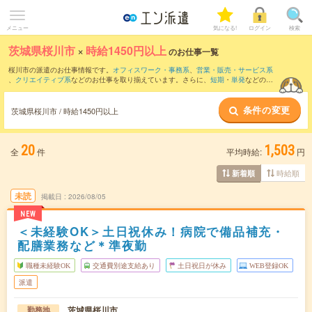
メニュー
気になる!
ログイン
検索
茨城県桜川市
×
時給1450円以上
のお仕事一覧
桜川市の派遣のお仕事情報です。
オフィスワーク・事務系
、
営業・販売・サービス系
、
クリエイティブ系
などのお仕事を取り揃えています。さらに、
短期
・
単発
などの期
間や、
職種未経験OK
などのこだわり条件で絞り込んでいただけます。
条件の変更
茨城県桜川市 / 時給1450円以上
20
1,503
全
件
平均時給:
円
時給順
新着順
未読
掲載日
2026/08/05
NEW
＜未経験OK＞土日祝休み！病院で備品補充・
配膳業務など＊準夜勤
職種未経験OK
交通費別途支給あり
土日祝日が休み
WEB登録OK
派遣
茨城県桜川市
勤務地