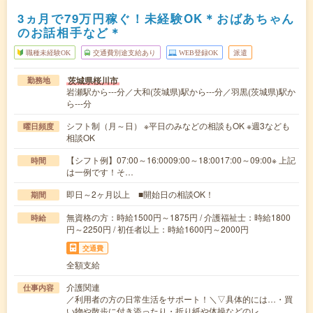
3ヵ月で79万円稼ぐ！未経験OK＊おばあちゃん
のお話相手など＊
職種未経験OK
交通費別途支給あり
WEB登録OK
派遣
茨城県桜川市
勤務地
岩瀬駅から---分／大和(茨城県)駅から---分／羽黒(茨城県)駅か
ら---分
シフト制（月～日） ※平日のみなどの相談もOK ※週3なども
曜日頻度
相談OK
【シフト例】07:00～16:0009:00～18:0017:00～09:00※ 上記
時間
は一例です！そ…
即日～2ヶ月以上 ■開始日の相談OK！
期間
無資格の方：時給1500円～1875円 / 介護福祉士：時給1800
時給
円～2250円 / 初任者以上：時給1600円～2000円
交通費
全額支給
介護関連
仕事内容
／利用者の方の日常生活をサポート！＼▽具体的には…・買
い物や散歩に付き添ったり・折り紙や体操などのレ…