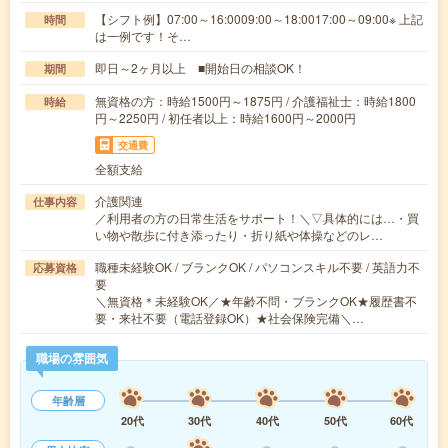
【シフト例】07:00～16:0009:00～18:0017:00～09:00※ 上記
時間
は一例です！そ…
即日～2ヶ月以上 ■開始日の相談OK！
期間
無資格の方：時給1500円～1875円 / 介護福祉士：時給1800
時給
円～2250円 / 初任者以上：時給1600円～2000円
交通費
全額支給
介護関連
仕事内容
／利用者の方の日常生活をサポート！＼▽具体的には…・買
い物や散歩に付き添ったり・折り紙や体操などのレ…
職種未経験OK / ブランクOK / パソコンスキル不要 / 英語力不
応募資格
要
＼無資格＊未経験OK／★年齢不問・ブランクOK★履歴書不
要・来社不要（電話登録OK）★社会保険完備＼…
職場の雰囲気
年齢層
20代
30代
40代
50代
60代