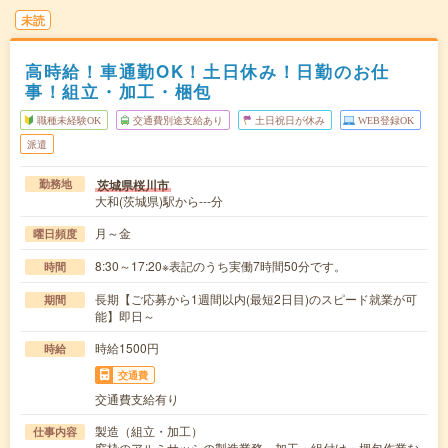
未読
高時給！車通勤OK！土日休み！日勤のお仕
事！組立・加工・梱包
職種未経験OK
交通費別途支給あり
土日祝日が休み
WEB登録OK
派遣
茨城県桜川市
勤務地
大和(茨城県)駅から---分
月～金
曜日頻度
8:30～17:20※表記のうち実働7時間50分です。
時間
長期【ご応募から1週間以内(最短2日目)のスピード就業が可
期間
能】即日～
時給1500円
時給
交通費
交通費支給有り
製造（組立・加工）
仕事内容
窓枠のアルミサッシの製造業務、加工・組付け・梱包作業な