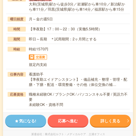
大和(茨城県)駅から徒歩3分／岩瀬駅から車10分／新治駅か
ら車11分／羽黒(茨城県)駅から車14分／福原駅から車15分
月～金の週5日
曜日頻度
【準夜勤】17：00～22：30（実働5.5時間）
時間
即日～長期 ＊試用期間：2ヶ月間とする
期間
時給1570円
時給
交通費
規定内支給
看護助手
仕事内容
【準夜勤エイドアシスタント】・備品補充・整理・管理・配
膳・下膳・配送・環境整備・その他（体位交換の補…
職種未経験OK / ブランクOK / パソコンスキル不要 / 英語力不
応募資格
要
未経験OK・資格不問
気になる!
応募へ進む
詳しく見る
派遣会社
株式会社ルフト・メディカルケア 土浦オフィス