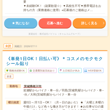
要
▼未経験OK！（副業歓迎☆）▼高校生不可▼携帯電話をお
持ちの方（業務連絡に使用）※応募後のご連絡はメ…
気になる!
応募へ進む
詳しく見る
派遣会社
株式会社バイトレ（キャムコムグループ）
未読
掲載日
2026/07/11
《単発1日OK！日払い可》＊コスメのモクモク
シール貼り
職種未経験OK
交通費別途支給あり
土日祝日が休み
WEB登録OK
派遣
茨城県桜川市
勤務地
岩瀬駅からバイク・車---分／羽黒(茨城県)駅からバイク・車--
-分／大和(茨城県)駅からバイク・車---分
週0日～/月1日～OK！ （月～日のあいだ） ★「火曜と木曜の
曜日頻度
午後だけ」など色々な働き方ができます！ ★お仕事ゼロの週