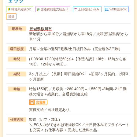
ェック
職種未経験OK
交通費別途支給あり
土日祝日が休み
WEB登録OK
派遣
茨城県桜川市
勤務地
新治駅から車10分／岩瀬駅から車18分／大和(茨城県)駅から
車11分
月曜～金曜の週5日勤務/土日祝日休み（完全週休2日制）
曜日頻度
(1)08:30-17:30(休憩60分)※【休憩内訳】10時・15時から各
時間
10分、12時から40分…
3ヶ月以上／【長期】即日開始OK！ ※初回2ヶ月契約、以降3
期間
ヶ月更新
時給1550円／月収例：260,400円＝1,550円×8時間×21日勤
時給
務の場合＋残業代、交通費別途支給
交通費
実費支給／当社規定あり。
製造（組立・加工）
仕事内容
＼ PC入力ができれば未経験OK ／土日祝休みでプライベート
も充実＜ お仕事内容 ＞完成した塗料の品…