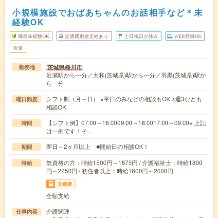
小規模施設でおばあちゃんのお話相手など＊未
経験OK
職種未経験OK
交通費別途支給あり
土日祝日が休み
WEB登録OK
派遣
茨城県桜川市
勤務地
岩瀬駅から---分／大和(茨城県)駅から---分／羽黒(茨城県)駅か
ら---分
シフト制（月～日） ※平日のみなどの相談もOK ※週3なども
曜日頻度
相談OK
【シフト例】07:00～16:0009:00～18:0017:00～09:00※ 上記
時間
は一例です！そ…
即日～2ヶ月以上 ■開始日の相談OK！
期間
無資格の方：時給1500円～1875円 / 介護福祉士：時給1800
時給
円～2250円 / 初任者以上：時給1600円～2000円
交通費
全額支給
介護関連
仕事内容