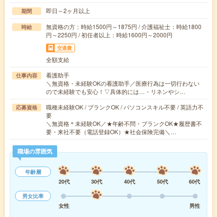
即日～2ヶ月以上
期間
無資格の方：時給1500円～1875円 / 介護福祉士：時給1800
時給
円～2250円 / 初任者以上：時給1600円～2000円
交通費
全額支給
看護助手
仕事内容
＼無資格・未経験OKの看護助手／医療行為は一切行わない
ので未経験でも安心！▽具体的には…・リネンやシ…
職種未経験OK / ブランクOK / パソコンスキル不要 / 英語力不
応募資格
要
＼無資格＊未経験OK／★年齢不問・ブランクOK★履歴書不
要・来社不要（電話登録OK）★社会保険完備＼…
職場の雰囲気
年齢層
20代
30代
40代
50代
60代
男女比率
女性
男性