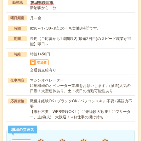
茨城県桜川市
勤務地
新治駅から---分
月～金
曜日頻度
8:30～17:30※表記のうち実働8時間です。
時間
長期【ご応募から1週間以内(最短2日目)のスピード就業が可
期間
能】即日～
時給1450円
時給
交通費
交通費支給有り
マシンオペレーター
仕事内容
印刷機械のオペレーター業務をお願いします。(派遣)人気の
日勤！大型連休あり。土・祝日の出勤可能性あり…
職種未経験OK / ブランクOK / パソコンスキル不要 / 英語力不
応募資格
要
【来社不要、WEB登録OK！】〇未経験大歓迎！〇フリータ
ー、主婦(夫) 大歓迎！ ※お仕事の掛け持ち…
職場の雰囲気