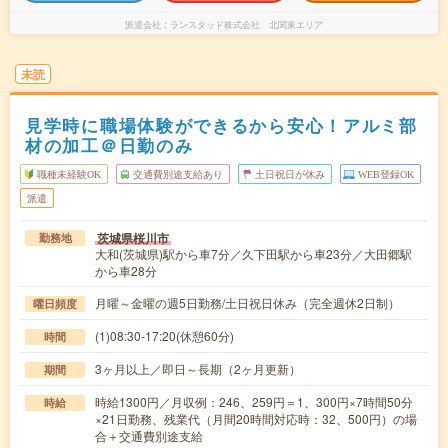
派遣会社
ランスタッド株式会社 北関東エリア
未読
見学時に職場体験ができるから安心！アルミ部
材の加工＠日勤のみ
職種未経験OK
交通費別途支給あり
土日祝日が休み
WEB登録OK
派遣
茨城県桜川市
勤務地
大和(茨城県)駅から車7分／久下田駅から車23分／大田郷駅
から車28分
月曜～金曜の週5日勤務/土日祝日休み（完全週休2日制）
曜日頻度
(1)08:30-17:20(休憩60分)
時間
3ヶ月以上／即日～長期（2ヶ月更新）
期間
時給1300円／月収例：246、259円＝1、300円×7時間50分
時給
×21日勤務、残業代（月間20時間対応時：32、500円）の場
合＋交通費別途支給