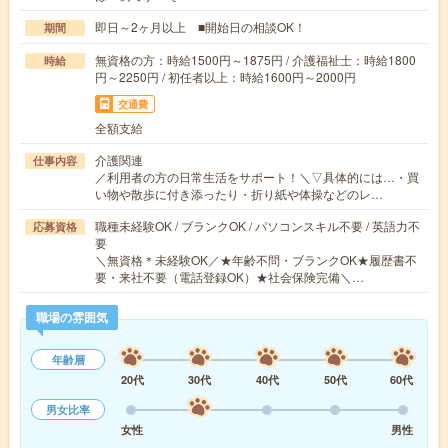
即日～2ヶ月以上 ■開始日の相談OK！
期間
無資格の方：時給1500円～1875円 / 介護福祉士：時給1800
時給
円～2250円 / 初任者以上：時給1600円～2000円
交通費
全額支給
介護関連
仕事内容
／利用者の方の日常生活をサポート！＼▽具体的には…・買
い物や散歩に付き添ったり・折り紙や体操などのレ…
職種未経験OK / ブランクOK / パソコンスキル不要 / 英語力不
応募資格
要
＼無資格＊未経験OK／★年齢不問・ブランクOK★履歴書不
要・来社不要（電話登録OK）★社会保険完備＼…
職場の雰囲気
年齢層
20代
30代
40代
50代
60代
男女比率
女性
男性