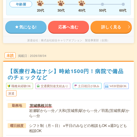
年齢層
20代
30代
40代
50代
60代
気になる!
応募へ進む
詳しく見る
派遣会社
株式会社綜合キャリアオプション 製造事業部（全国）
未読
掲載日
2026/08/04
【医療行為はナシ】時給1500円！病院で備品
のチェックなど
職種未経験OK
交通費別途支給あり
土日祝日が休み
WEB登録OK
派遣
茨城県桜川市
勤務地
岩瀬駅から---分／大和(茨城県)駅から---分／羽黒(茨城県)駅か
ら---分
シフト制（月～日） ※平日のみなどの相談もOK ※週3なども
曜日頻度
相談OK