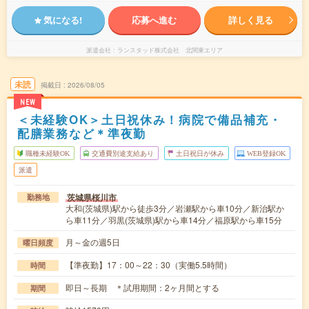
気になる!
応募へ進む
詳しく見る
派遣会社
ランスタッド株式会社 北関東エリア
未読
掲載日
2026/08/05
NEW
＜未経験OK＞土日祝休み！病院で備品補充・
配膳業務など＊準夜勤
職種未経験OK
交通費別途支給あり
土日祝日が休み
WEB登録OK
派遣
茨城県桜川市
勤務地
大和(茨城県)駅から徒歩3分／岩瀬駅から車10分／新治駅か
ら車11分／羽黒(茨城県)駅から車14分／福原駅から車15分
月～金の週5日
曜日頻度
【準夜勤】17：00～22：30（実働5.5時間）
時間
即日～長期 ＊試用期間：2ヶ月間とする
期間