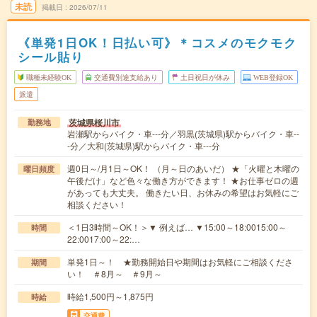
未読
掲載日
2026/07/11
《単発1日OK！日払い可》＊コスメのモクモク
シール貼り
職種未経験OK
交通費別途支給あり
土日祝日が休み
WEB登録OK
派遣
茨城県桜川市
勤務地
岩瀬駅からバイク・車---分／羽黒(茨城県)駅からバイク・車--
-分／大和(茨城県)駅からバイク・車---分
週0日～/月1日～OK！ （月～日のあいだ） ★「火曜と木曜の
曜日頻度
午後だけ」など色々な働き方ができます！ ★お仕事ゼロの週
があっても大丈夫。 働きたい日、お休みの希望はお気軽にご
相談ください！
＜1日3時間～OK！＞▼ 例えば… ▼15:00～18:0015:00～
時間
22:0017:00～22:…
単発1日～！ ★勤務開始日や期間はお気軽にご相談くださ
期間
い！ ＃8月～ ＃9月～
時給1,500円～1,875円
時給
交通費