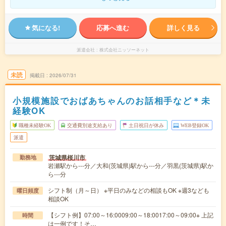
気になる!
応募へ進む
詳しく見る
派遣会社
株式会社ニッソーネット
未読
掲載日
2026/07/31
小規模施設でおばあちゃんのお話相手など＊未
経験OK
職種未経験OK
交通費別途支給あり
土日祝日が休み
WEB登録OK
派遣
茨城県桜川市
勤務地
岩瀬駅から---分／大和(茨城県)駅から---分／羽黒(茨城県)駅か
ら---分
シフト制（月～日） ※平日のみなどの相談もOK ※週3なども
曜日頻度
相談OK
【シフト例】07:00～16:0009:00～18:0017:00～09:00※ 上記
時間
は一例です！そ…