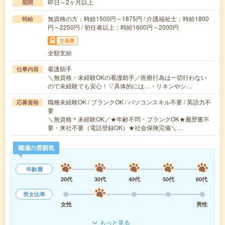
即日～2ヶ月以上
期間
無資格の方：時給1500円～1875円 / 介護福祉士：時給1800
時給
円～2250円 / 初任者以上：時給1600円～2000円
交通費
全額支給
看護助手
仕事内容
＼無資格・未経験OKの看護助手／医療行為は一切行わない
ので未経験でも安心！▽具体的には…・リネンやシ…
職種未経験OK / ブランクOK / パソコンスキル不要 / 英語力不
応募資格
要
＼無資格＊未経験OK／★年齢不問・ブランクOK★履歴書不
要・来社不要（電話登録OK）★社会保険完備＼…
職場の雰囲気
年齢層
20代
30代
40代
50代
60代
男女比率
女性
男性
もっと見る