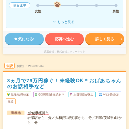
男女比率
女性
男性
もっと見る
気になる!
応募へ進む
詳しく見る
派遣会社
株式会社ニッソーネット
未読
掲載日
2026/08/04
3ヵ月で79万円稼ぐ！未経験OK＊おばあちゃん
のお話相手など
職種未経験OK
交通費別途支給あり
土日祝日が休み
WEB登録OK
派遣
茨城県桜川市
勤務地
岩瀬駅から---分／大和(茨城県)駅から---分／羽黒(茨城県)駅か
ら---分