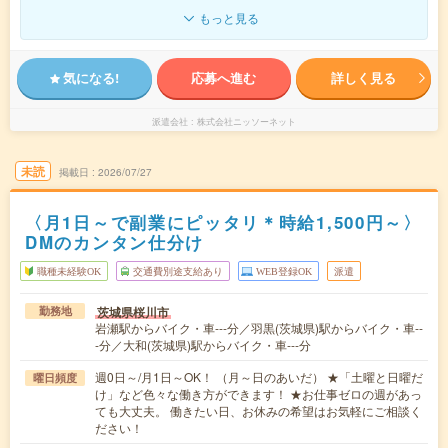
もっと見る
気になる!
応募へ進む
詳しく見る
派遣会社
株式会社ニッソーネット
未読
掲載日
2026/07/27
〈月1日～で副業にピッタリ＊時給1,500円～〉
DMのカンタン仕分け
職種未経験OK
交通費別途支給あり
WEB登録OK
派遣
茨城県桜川市
勤務地
岩瀬駅からバイク・車---分／羽黒(茨城県)駅からバイク・車--
-分／大和(茨城県)駅からバイク・車---分
週0日～/月1日～OK！ （月～日のあいだ） ★「土曜と日曜だ
曜日頻度
け」など色々な働き方ができます！ ★お仕事ゼロの週があっ
ても大丈夫。 働きたい日、お休みの希望はお気軽にご相談く
ださい！