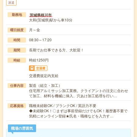
派遣
茨城県桜川市
勤務地
大和(茨城県)駅から車10分
月～金
曜日頻度
08:30～17:20
時間
長期でお仕事できる方、大歓迎！
期間
時給1250円
時給
交通費
交通費規定内支給
製造（組立・加工）
仕事内容
住宅用アルミサッシ加工業務。クライアントの注文に合わせ
て加工、材料を機械に挿入、穴あけ加工処理を行い…
職種未経験OK / ブランクOK / 英語力不要
応募資格
◆未経験OK！〇まずは事前登録だけでもOK！履歴書不要で
気軽にオンライン登録★氏名・職種などを入力す…
職場の雰囲気