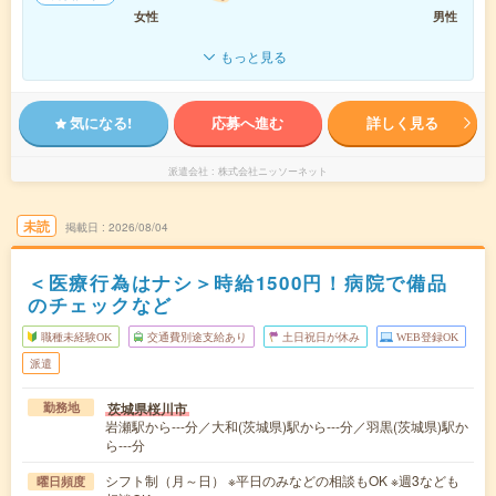
女性
男性
もっと見る
気になる!
応募へ進む
詳しく見る
派遣会社
株式会社ニッソーネット
未読
掲載日
2026/08/04
＜医療行為はナシ＞時給1500円！病院で備品
のチェックなど
職種未経験OK
交通費別途支給あり
土日祝日が休み
WEB登録OK
派遣
茨城県桜川市
勤務地
岩瀬駅から---分／大和(茨城県)駅から---分／羽黒(茨城県)駅か
ら---分
シフト制（月～日） ※平日のみなどの相談もOK ※週3なども
曜日頻度