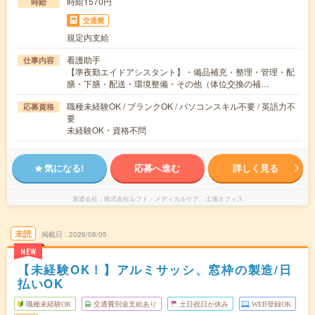
時給1570円
時給
交通費
規定内支給
看護助手
仕事内容
【準夜勤エイドアシスタント】・備品補充・整理・管理・配
膳・下膳・配送・環境整備・その他（体位交換の補…
職種未経験OK / ブランクOK / パソコンスキル不要 / 英語力不
応募資格
要
未経験OK・資格不問
気になる!
応募へ進む
詳しく見る
派遣会社
株式会社ルフト・メディカルケア 土浦オフィス
未読
掲載日
2026/08/05
NEW
【未経験OK！】アルミサッシ、窓枠の製造/日
払いOK
職種未経験OK
交通費別途支給あり
土日祝日が休み
WEB登録OK