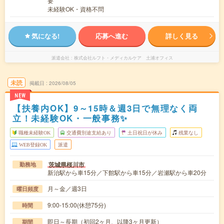
要
未経験OK・資格不問
気になる!
応募へ進む
詳しく見る
派遣会社
株式会社ルフト・メディカルケア 土浦オフィス
未読
掲載日
2026/08/05
NEW
【扶養内OK】9～15時＆週3日で無理なく両
立！未経験OK・一般事務✨
職種未経験OK
交通費別途支給あり
土日祝日が休み
残業なし
WEB登録OK
派遣
茨城県桜川市
勤務地
新治駅から車15分／下館駅から車15分／岩瀬駅から車20分
月～金／週3日
曜日頻度
9:00-15:00(休憩75分)
時間
即日～長期（初回2ヶ月、以降3ヶ月更新）
期間