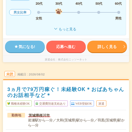
20代
30代
40代
50代
60代
男女比率
女性
男性
もっと見る
気になる!
応募へ進む
詳しく見る
派遣会社
株式会社ニッソーネット
未読
掲載日
2026/08/02
3ヵ月で79万円稼ぐ！未経験OK＊おばあちゃん
のお話相手など＊
職種未経験OK
交通費別途支給あり
WEB登録OK
派遣
茨城県桜川市
勤務地
岩瀬駅から---分／大和(茨城県)駅から---分／羽黒(茨城県)駅か
ら---分