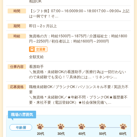
相談OK
【シフト例】07:00～16:0009:00～18:0017:00～09:00※ 上記
時間
は一例です！そ…
即日～2ヶ月以上
期間
無資格の方：時給1500円～1875円 / 介護福祉士：時給1800
時給
円～2250円 / 初任者以上：時給1600円～2000円
交通費
全額支給
看護助手
仕事内容
＼無資格・未経験OKの看護助手／医療行為は一切行わない
ので未経験でも安心！▽具体的には…・リネンやシ…
職種未経験OK / ブランクOK / パソコンスキル不要 / 英語力不
応募資格
要
＼無資格＊未経験OK／★年齢不問・ブランクOK★履歴書不
要・来社不要（電話登録OK）★社会保険完備＼…
職場の雰囲気
年齢層
20代
30代
40代
50代
60代