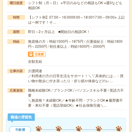
シフト制（月～日） ※平日のみなどの相談もOK ※週3なども
曜日頻度
相談OK
【シフト例】07:00～16:0009:00～18:0017:00～09:00※ 上記
時間
は一例です！そ…
即日～2ヶ月以上 ■開始日の相談OK！
期間
無資格の方：時給1500円～1875円 / 介護福祉士：時給1800
時給
円～2250円 / 初任者以上：時給1600円～2000円
交通費
全額支給
介護関連
仕事内容
／利用者の方の日常生活をサポート！＼▽具体的には…・買
い物や散歩に付き添ったり・折り紙や体操などのレ…
職種未経験OK / ブランクOK / パソコンスキル不要 / 英語力不
応募資格
要
＼無資格＊未経験OK／★年齢不問・ブランクOK★履歴書不
要・来社不要（電話登録OK）★社会保険完備＼…
職場の雰囲気
年齢層