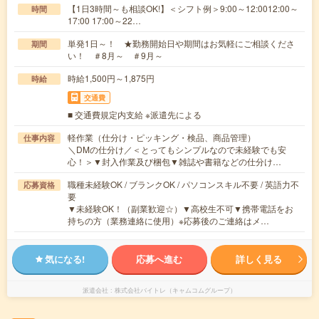
【1日3時間～も相談OK!】＜シフト例＞9:00～12:0012:00～
時間
17:00 17:00～22…
単発1日～！ ★勤務開始日や期間はお気軽にご相談くださ
期間
い！ ＃8月～ ＃9月～
時給1,500円～1,875円
時給
交通費
■ 交通費規定内支給 ※派遣先による
軽作業（仕分け・ピッキング・検品、商品管理）
仕事内容
＼DMの仕分け／＜とってもシンプルなので未経験でも安
心！＞▼封入作業及び梱包▼雑誌や書籍などの仕分け…
職種未経験OK / ブランクOK / パソコンスキル不要 / 英語力不
応募資格
要
▼未経験OK！（副業歓迎☆）▼高校生不可▼携帯電話をお
持ちの方（業務連絡に使用）※応募後のご連絡はメ…
気になる!
応募へ進む
詳しく見る
派遣会社
株式会社バイトレ（キャムコムグループ）