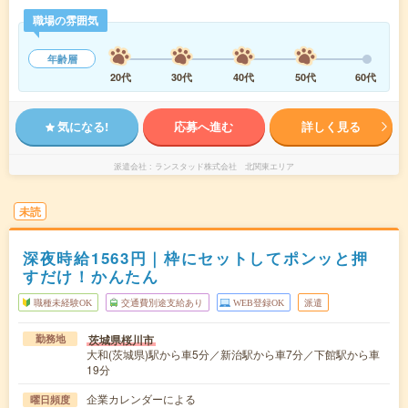
職場の雰囲気
年齢層
20代
30代
40代
50代
60代
気になる!
応募へ進む
詳しく見る
派遣会社
ランスタッド株式会社 北関東エリア
未読
深夜時給1563円｜枠にセットしてポンッと押
すだけ！かんたん
職種未経験OK
交通費別途支給あり
WEB登録OK
派遣
茨城県桜川市
勤務地
大和(茨城県)駅から車5分／新治駅から車7分／下館駅から車
19分
企業カレンダーによる
曜日頻度