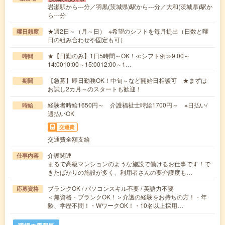
岩瀬駅から---分／羽黒(茨城県)駅から---分／大和(茨城県)駅か
ら---分
★週2日～（月～日） ※希望のシフトを毎月提出（日数と曜
曜日頻度
日の組み合わせや固定も可）
★【日勤のみ】1日5時間～OK！≪シフト例≫9:00～
時間
14:0010:00～15:0012:00～1…
【急募】即日勤務OK！中旬～など開始日相談可 ★まずは
期間
お試し2カ月～のスタートも歓迎！
経験者時給1650円～ 介護福祉士時給1700円～ ※日払い/
時給
週払いOK
交通費
交通費全額支給
介護関連
仕事内容
まるで高級マンションのような施設で働けるお仕事です！で
きたばかりの施設が多く、利用者さんの要介護度も…
ブランクOK / パソコンスキル不要 / 英語力不要
応募資格
＜無資格・ブランクOK！＞介護の経験をお持ちの方！・年
齢、学歴不問！・WワークOK！・10名以上採用…