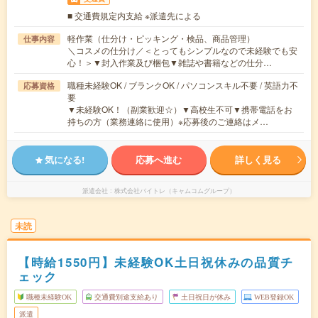
■ 交通費規定内支給 ※派遣先による
軽作業（仕分け・ピッキング・検品、商品管理）
仕事内容
＼コスメの仕分け／＜とってもシンプルなので未経験でも安
心！＞▼封入作業及び梱包▼雑誌や書籍などの仕分…
職種未経験OK / ブランクOK / パソコンスキル不要 / 英語力不
応募資格
要
▼未経験OK！（副業歓迎☆）▼高校生不可▼携帯電話をお
持ちの方（業務連絡に使用）※応募後のご連絡はメ…
気になる!
応募へ進む
詳しく見る
派遣会社
株式会社バイトレ（キャムコムグループ）
未読
【時給1550円】未経験OK土日祝休みの品質チ
ェック
職種未経験OK
交通費別途支給あり
土日祝日が休み
WEB登録OK
派遣