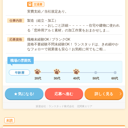
交通費
実費支給／当社規定あり。
製造（組立・加工）
仕事内容
－－－－－－おしごと詳細－－－－－－住宅や建物に使われ
る「窓枠用アルミ素材」の加工作業をおまかせしま…
職種未経験OK / ブランクOK
応募資格
資格不要経験不問未経験OK！ ランスタッドは、きめ細やか
なフォローで就業後も安心！お気軽に何でもご相…
職場の雰囲気
年齢層
20代
30代
40代
50代
60代
気になる!
応募へ進む
詳しく見る
派遣会社
ランスタッド株式会社 北関東エリア
未読