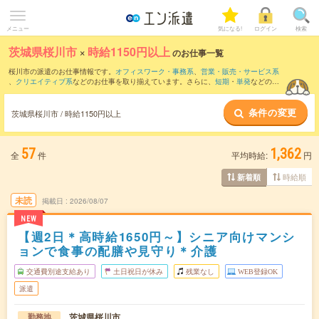
メニュー
気になる!
ログイン
検索
茨城県桜川市
×
時給1150円以上
のお仕事一覧
桜川市の派遣のお仕事情報です。
オフィスワーク・事務系
、
営業・販売・サービス系
、
クリエイティブ系
などのお仕事を取り揃えています。さらに、
短期
・
単発
などの期
間や、
職種未経験OK
などのこだわり条件で絞り込んでいただけます。
条件の変更
茨城県桜川市 / 時給1150円以上
57
1,362
全
件
平均時給:
円
時給順
新着順
未読
掲載日
2026/08/07
NEW
【週2日＊高時給1650円～】シニア向けマンシ
ョンで食事の配膳や見守り＊介護
交通費別途支給あり
土日祝日が休み
残業なし
WEB登録OK
派遣
茨城県桜川市
勤務地