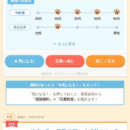
職場の雰囲気
年齢層
20代
30代
40代
50代
60代
男女比率
女性
男性
もっと見る
気になる!
応募へ進む
詳しく見る
派遣会社
ケアスタッフィング株式会社
興味があったら「★気になる！」をタップ！
「気になる！」を押しておくと、派遣会社から
「面談確約」
や
「応募歓迎」
が届きます！
未読
掲載日
2026/08/06
NEW