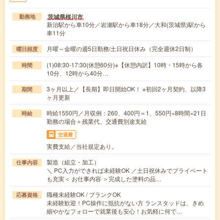
茨城県桜川市
勤務地
新治駅から車10分／岩瀬駅から車18分／大和(茨城県)駅から
車11分
月曜～金曜の週5日勤務/土日祝日休み（完全週休2日制）
曜日頻度
(1)08:30-17:30(休憩60分)※【休憩内訳】10時・15時から各
時間
10分、12時から40分…
3ヶ月以上／【長期】即日開始OK！ ※初回2ヶ月契約、以降3
期間
ヶ月更新
時給1550円／月収例：260、400円＝1、550円×8時間×21日
時給
勤務の場合＋残業代、交通費別途支給
交通費
実費支給／当社規定あり。
製造（組立・加工）
仕事内容
＼ PC入力ができれば未経験OK ／土日祝休みでプライベート
も充実＜ お仕事内容 ＞完成した塗料の品…
職種未経験OK / ブランクOK
応募資格
未経験歓迎！PC操作に抵抗がない方 ランスタッドは、きめ
細やかなフォローで就業後も安心！お気軽に何で…