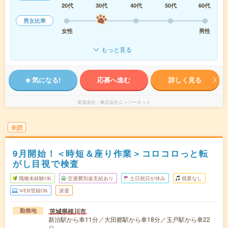
20代
30代
40代
50代
60代
男女比率
女性
男性
もっと見る
気になる!
応募へ進む
詳しく見る
派遣会社
株式会社ニッソーネット
未読
9月開始！＜時短＆座り作業＞コロコロっと転
がし目視で検査
職種未経験OK
交通費別途支給あり
土日祝日が休み
残業なし
WEB登録OK
派遣
茨城県桜川市
勤務地
新治駅から車11分／大田郷駅から車18分／玉戸駅から車22
分