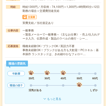
時給1300円／月収例：74,100円＝1,300円×4時間45分×12日
時給
勤務の場合＋交通費別途支給
交通費
実費支給／当社規定あり
一般事務
仕事内容
～製造メーカーで一般事務～《主なお仕事》・売上/仕入れデ
ータ入力、伝票作成・製品のラベルの発行・シー…
職種未経験OK / ブランクOK / 英語力不要
応募資格
事務未経験OK！ブランクがある方も大歓迎！PCスキル：基
本操作 ランスタッドは、きめ細やかなフォロー…
職場の雰囲気
年齢層
20代
30代
40代
50代
60代
職場の様子
活気がある
しずか
もっと見る