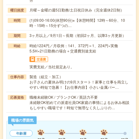
月曜～金曜の週5日勤務/土日祝日休み（完全週休2日制）
曜日頻度
(1)09:00-16:00(休憩90分)※【休憩時間】12時～60分、10
時間
時・15時～15分ずつの…
3ヶ月以上／9月1日～長期（初回2ヶ月、以降3ヶ月更新）
期間
時給1224円／月収例：141、372円＝1、224円×実働
時給
5.5H×21日勤務の場合＋交通費別途支給
交通費
実費支給／当社規定あり。
製造（組立・加工）
仕事内容
お子さんの夏休み明けの9月スタート！家事と仕事を両立し
やすい時短で急募！【お仕事内容】小さい金属パー…
職種未経験OK / ブランクOK / 英語力不要
応募資格
未経験OK初めての派遣社員OK家庭の事情によるお休み相談
もしやすい職場です！時短で無理なく久しぶりの…
職場の雰囲気
年齢層