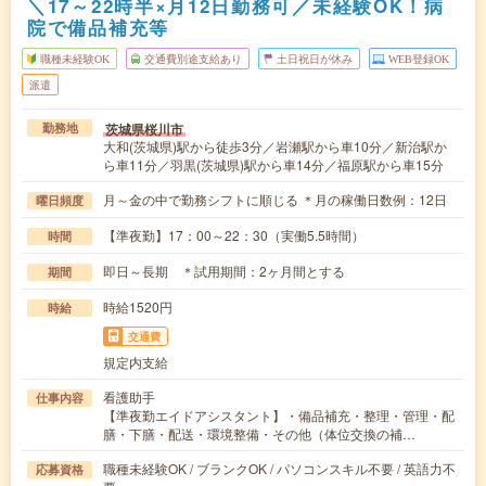
＼17～22時半×月12日勤務可／未経験OK！病
院で備品補充等
職種未経験OK
交通費別途支給あり
土日祝日が休み
WEB登録OK
派遣
茨城県桜川市
勤務地
大和(茨城県)駅から徒歩3分／岩瀬駅から車10分／新治駅か
ら車11分／羽黒(茨城県)駅から車14分／福原駅から車15分
月～金の中で勤務シフトに順じる ＊月の稼働日数例：12日
曜日頻度
【準夜勤】17：00～22：30（実働5.5時間）
時間
即日～長期 ＊試用期間：2ヶ月間とする
期間
時給1520円
時給
交通費
規定内支給
看護助手
仕事内容
【準夜勤エイドアシスタント】・備品補充・整理・管理・配
膳・下膳・配送・環境整備・その他（体位交換の補…
職種未経験OK / ブランクOK / パソコンスキル不要 / 英語力不
応募資格