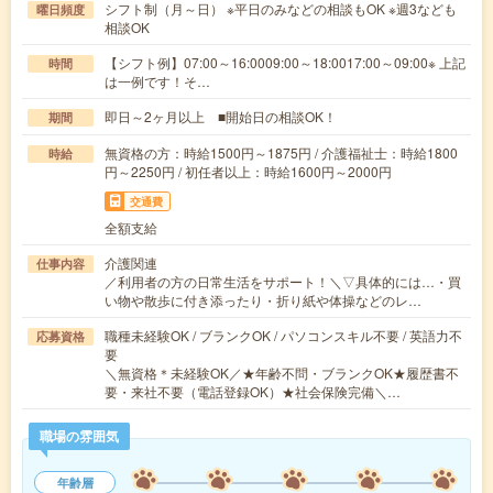
シフト制（月～日） ※平日のみなどの相談もOK ※週3なども
曜日頻度
相談OK
【シフト例】07:00～16:0009:00～18:0017:00～09:00※ 上記
時間
は一例です！そ…
即日～2ヶ月以上 ■開始日の相談OK！
期間
無資格の方：時給1500円～1875円 / 介護福祉士：時給1800
時給
円～2250円 / 初任者以上：時給1600円～2000円
交通費
全額支給
介護関連
仕事内容
／利用者の方の日常生活をサポート！＼▽具体的には…・買
い物や散歩に付き添ったり・折り紙や体操などのレ…
職種未経験OK / ブランクOK / パソコンスキル不要 / 英語力不
応募資格
要
＼無資格＊未経験OK／★年齢不問・ブランクOK★履歴書不
要・来社不要（電話登録OK）★社会保険完備＼…
職場の雰囲気
年齢層