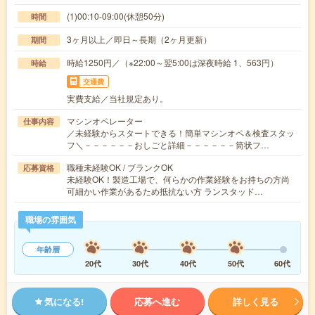
(1)00:10-09:00(休憩50分)
時間
3ヶ月以上／即日～長期（2ヶ月更新）
期間
時給1250円／（※22:00～翌5:00は深夜時給 1、563円）
時給
交通費
実費支給／当社規定あり。
マシンオペレーター
仕事内容
／未経験からスタートできる！簡単マシンオペ＆検査スタッ
フ＼－－－－－－おしごと詳細－－－－－－筒状フ…
職種未経験OK / ブランクOK
応募資格
未経験OK！製造工場で、何らかの作業経験をお持ちの方尚
可細かい作業があるため抵抗ない方 ランスタッド…
職場の雰囲気
年齢層
20代
30代
40代
50代
60代
気になる!
応募へ進む
詳しく見る