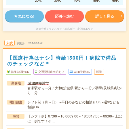
20代
30代
40代
50代
60代
気になる!
応募へ進む
詳しく見る
派遣会社
ランスタッド株式会社 北関東エリア
未読
掲載日
2026/08/01
【医療行為はナシ】時給1500円！病院で備品
のチェックなど＊
職種未経験OK
交通費別途支給あり
WEB登録OK
派遣
茨城県桜川市
勤務地
岩瀬駅から---分／大和(茨城県)駅から---分／羽黒(茨城県)駅か
ら---分
シフト制（月～日） ※平日のみなどの相談もOK ※週3なども
曜日頻度
相談OK
【シフト例】07:00～16:0009:00～18:0017:00～09:00※ 上記
時間
は一例です！そ…